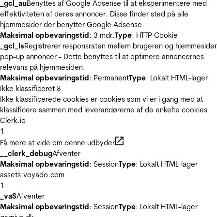
_gcl_au
Benyttes af Google Adsense til at eksperimentere med
effektiviteten af deres annoncer. Disse finder sted på alle
hjemmesider der benytter Google Adsense.
Maksimal opbevaringstid
: 3 mdr.
Type
: HTTP Cookie
_gcl_ls
Registrerer responsraten mellem brugeren og hjemmeside
pop-up annoncer - Dette benyttes til at optimere annoncernes
relevans på hjemmesiden.
Maksimal opbevaringstid
: Permanent
Type
: Lokalt HTML-lager
Ikke klassificeret
8
Ikke klassificerede cookies er cookies som vi er i gang med at
klassificere sammen med leverandørerne af de enkelte cookies
Clerk.io
1
Få mere at vide om denne udbyder
__clerk_debug
Afventer
Maksimal opbevaringstid
: Session
Type
: Lokalt HTML-lager
assets.voyado.com
1
_vaS
Afventer
Maksimal opbevaringstid
: Session
Type
: Lokalt HTML-lager