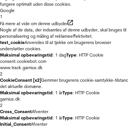
fungere optimalt uden disse cookies.
Google
1
Få mere at vide om denne udbyder
Nogle af de data, der indsamles af denne udbyder, skal bruges til
personalisering og måling af reklameeffektivitet.
test_cookie
Anvendes til at tjekke om brugerens browser
understøtter cookies.
Maksimal opbevaringstid
: 1 dag
Type
: HTTP Cookie
consent.cookiebot.com
www.track.garnius.dk
2
CookieConsent [x2]
Gemmer brugerens cookie-samtykke-tilstand
det aktuelle domæne.
Maksimal opbevaringstid
: 1 år
Type
: HTTP Cookie
garnius.dk
2
Cross_Consent
Afventer
Maksimal opbevaringstid
: 1 år
Type
: HTTP Cookie
Initial_Consent
Afventer