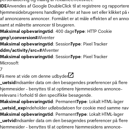
IDE
Anvendes af Google DoubleClick til at registrere og rapporter
hjemmesidebrugerens handlinger efter at have set eller klikket på
af annoncørens annoncer. Formålet er at måle effekten af en ann
samt at målrette annoncer til brugeren.
Maksimal opbevaringstid
: 400 dage
Type
: HTTP Cookie
gmp\conversion#
Afventer
Maksimal opbevaringstid
: Session
Type
: Pixel Tracker
ddm/activity/src=#
Afventer
Maksimal opbevaringstid
: Session
Type
: Pixel Tracker
Microsoft
7
Få mere at vide om denne udbyder
_uetsid
Indsamler data om den besøgendes præferencer på flere
hjemmesider - benyttes til at optimere hjemmesidens annonce-
relevans i forhold til den specifikke besøgende.
Maksimal opbevaringstid
: Permanent
Type
: Lokalt HTML-lager
_uetsid_exp
Indeholder udløbsdatoen for cookie med samme nav
Maksimal opbevaringstid
: Permanent
Type
: Lokalt HTML-lager
_uetvid
Indsamler data om den besøgendes præferencer på flere
hjemmesider - benyttes til at optimere hjemmesidens annonce-