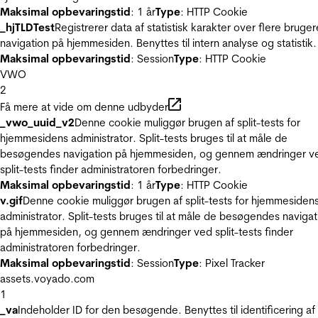
Maksimal opbevaringstid
: 1 år
Type
: HTTP Cookie
_hjTLDTest
Registrerer data af statistisk karakter over flere bruger
navigation på hjemmesiden. Benyttes til intern analyse og statistik.
Maksimal opbevaringstid
: Session
Type
: HTTP Cookie
VWO
2
Få mere at vide om denne udbyder
_vwo_uuid_v2
Denne cookie muliggør brugen af split-tests for
hjemmesidens administrator. Split-tests bruges til at måle de
besøgendes navigation på hjemmesiden, og gennem ændringer v
split-tests finder administratoren forbedringer.
Maksimal opbevaringstid
: 1 år
Type
: HTTP Cookie
v.gif
Denne cookie muliggør brugen af split-tests for hjemmesiden
administrator. Split-tests bruges til at måle de besøgendes navigat
på hjemmesiden, og gennem ændringer ved split-tests finder
administratoren forbedringer.
Maksimal opbevaringstid
: Session
Type
: Pixel Tracker
assets.voyado.com
1
_va
Indeholder ID for den besøgende. Benyttes til identificering af