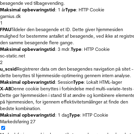
besøgende ved tilbagevending.
Maksimal opbevaringstid
: 1 år
Type
: HTTP Cookie
garnius.dk
1
FPAU
Tildeler den besøgende et ID. Dette giver hjemmesiden
mulighed for bestemme antallet af besøgende, ved ikke at registr
den samme besøgende flere gange.
Maksimal opbevaringstid
: 3 mdr.
Type
: HTTP Cookie
sc-static.net
2
u_scsid
Registrerer data om den besøgendes navigation på sitet -
dette benyttes til hjemmeside‐optimering gennem intern analyse.
Maksimal opbevaringstid
: Session
Type
: Lokalt HTML-lager
X-AB
Denne cookie benyttes i forbindelse med multi-variate-tests 
Dette gør hjemmesiden i stand til at ændre og kombinere element
på hjemmesiden, for igennem effektivitetsmålinger at finde den
bedste kombination.
Maksimal opbevaringstid
: 1 dag
Type
: HTTP Cookie
Markedsføring
27