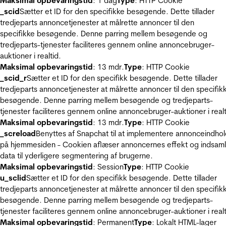
Maksimal opbevaringstid
: 1 dag
Type
: HTTP Cookie
_scid
Sætter et ID for den specifikke besøgende. Dette tillader
tredjeparts annoncetjenester at målrette annoncer til den
specifikke besøgende. Denne parring mellem besøgende og
tredjeparts-tjenester faciliteres gennem online annoncebruger-
auktioner i realtid.
Maksimal opbevaringstid
: 13 mdr.
Type
: HTTP Cookie
_scid_r
Sætter et ID for den specifikk besøgende. Dette tillader
tredjeparts annoncetjenester at målrette annoncer til den specifik
besøgende. Denne parring mellem besøgende og tredjeparts-
tjenester faciliteres gennem online annoncebruger-auktioner i realt
Maksimal opbevaringstid
: 13 mdr.
Type
: HTTP Cookie
_screload
Benyttes af Snapchat til at implementere annonceindho
på hjemmesiden - Cookien aflæser annoncernes effekt og indsaml
data til yderligere segmentering af brugerne.
Maksimal opbevaringstid
: Session
Type
: HTTP Cookie
u_sclid
Sætter et ID for den specifikk besøgende. Dette tillader
tredjeparts annoncetjenester at målrette annoncer til den specifik
besøgende. Denne parring mellem besøgende og tredjeparts-
tjenester faciliteres gennem online annoncebruger-auktioner i realt
Maksimal opbevaringstid
: Permanent
Type
: Lokalt HTML-lager