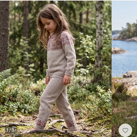
1
/
3