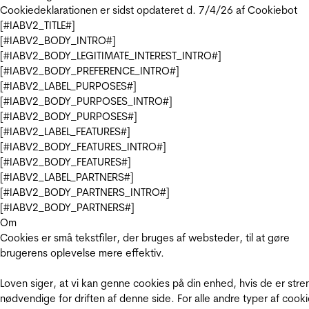
Cookiedeklarationen er sidst opdateret d. 7/4/26 af
Cookiebot
[#IABV2_TITLE#]
[#IABV2_BODY_INTRO#]
[#IABV2_BODY_LEGITIMATE_INTEREST_INTRO#]
[#IABV2_BODY_PREFERENCE_INTRO#]
[#IABV2_LABEL_PURPOSES#]
[#IABV2_BODY_PURPOSES_INTRO#]
[#IABV2_BODY_PURPOSES#]
[#IABV2_LABEL_FEATURES#]
[#IABV2_BODY_FEATURES_INTRO#]
[#IABV2_BODY_FEATURES#]
[#IABV2_LABEL_PARTNERS#]
[#IABV2_BODY_PARTNERS_INTRO#]
[#IABV2_BODY_PARTNERS#]
Om
Cookies er små tekstfiler, der bruges af websteder, til at gøre
brugerens oplevelse mere effektiv.
Loven siger, at vi kan genne cookies på din enhed, hvis de er stre
nødvendige for driften af denne side. For alle andre typer af cooki