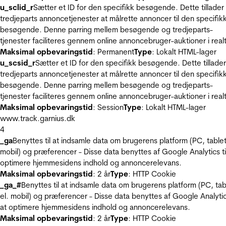
u_sclid_r
Sætter et ID for den specifikk besøgende. Dette tillader
tredjeparts annoncetjenester at målrette annoncer til den specifik
besøgende. Denne parring mellem besøgende og tredjeparts-
tjenester faciliteres gennem online annoncebruger-auktioner i realt
Maksimal opbevaringstid
: Permanent
Type
: Lokalt HTML-lager
u_scsid_r
Sætter et ID for den specifikk besøgende. Dette tillader
tredjeparts annoncetjenester at målrette annoncer til den specifik
besøgende. Denne parring mellem besøgende og tredjeparts-
tjenester faciliteres gennem online annoncebruger-auktioner i realt
Maksimal opbevaringstid
: Session
Type
: Lokalt HTML-lager
www.track.garnius.dk
4
_ga
Benyttes til at indsamle data om brugerens platform (PC, tablet
mobil) og præferencer - Disse data benyttes af Google Analytics til
optimere hjemmesidens indhold og annoncerelevans.
Maksimal opbevaringstid
: 2 år
Type
: HTTP Cookie
_ga_#
Benyttes til at indsamle data om brugerens platform (PC, tab
el. mobil) og præferencer - Disse data benyttes af Google Analytics
at optimere hjemmesidens indhold og annoncerelevans.
Maksimal opbevaringstid
: 2 år
Type
: HTTP Cookie