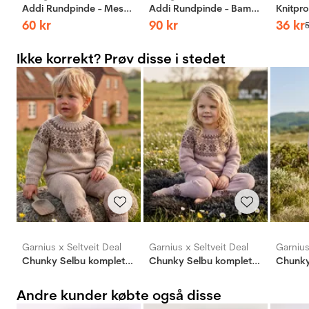
Addi Rundpinde - Messing
Addi Rundpinde - Bambus
60
kr
90
kr
36
kr
Ikke korrekt? Prøv disse i stedet
Garnius x Seltveit Deal
Garnius x Seltveit Deal
Garnius
Chunky Selbu komplett pakkedeal
Chunky Selbu komplett pakkedeal
Andre kunder købte også disse