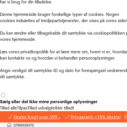
har vi brug for din tilladelse.
Denne hjemmeside bruger forskellige typer af cookies. Nogen
cookies indsættes af tredjepartstjenester, der vises på vores sider
Du kan ændre eller tilbagekalde dit samtykke via cookiepolitikken 
vores hjemmeside.
Læs vores privatlivspolitik for at lære mere om, hvem vi er, hvorda
kan kontakte os og hvordan vi behandler personoplysninger.
Angiv venligst dit samtykke-ID og dato for forespørgsel vedrøren
dit samtykke.
Sælg eller del ikke mine personlige oplysninger
Tillad alle
Tilpas
Tillad udvalgte
Ikke tilladt
Gratis fragt over 599,-
Prisgaranti +15% ekstra!
Hjem
STRIKKEKITS
>