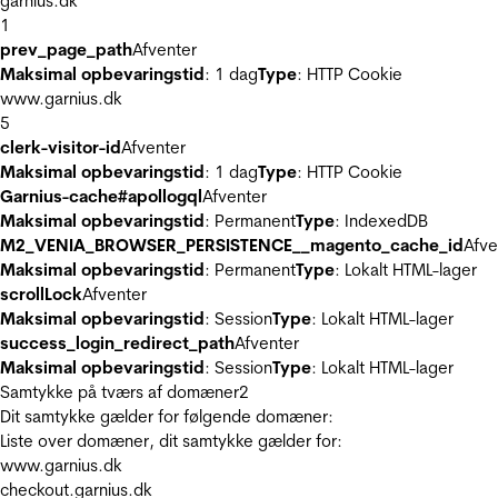
garnius.dk
1
prev_page_path
Afventer
Maksimal opbevaringstid
: 1 dag
Type
: HTTP Cookie
www.garnius.dk
5
clerk-visitor-id
Afventer
Maksimal opbevaringstid
: 1 dag
Type
: HTTP Cookie
Garnius-cache#apollogql
Afventer
Maksimal opbevaringstid
: Permanent
Type
: IndexedDB
M2_VENIA_BROWSER_PERSISTENCE__magento_cache_id
Afve
Maksimal opbevaringstid
: Permanent
Type
: Lokalt HTML-lager
scrollLock
Afventer
Maksimal opbevaringstid
: Session
Type
: Lokalt HTML-lager
success_login_redirect_path
Afventer
Maksimal opbevaringstid
: Session
Type
: Lokalt HTML-lager
Samtykke på tværs af domæner
2
Dit samtykke gælder for følgende domæner:
Liste over domæner, dit samtykke gælder for:
www.garnius.dk
checkout.garnius.dk