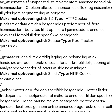
sc_at
Benyttes af Snapchat til at implementere annonceindhold på
hjemmesiden - Cookien aflæser annoncernes effekt og indsamler 
til yderligere segmentering af brugerne.
Maksimal opbevaringstid
: 1 år
Type
: HTTP Cookie
p
Indsamler data om den besøgendes præferencer på flere
hjemmesider - benyttes til at optimere hjemmesidens annonce-
relevans i forhold til den specifikke besøgende.
Maksimal opbevaringstid
: Session
Type
: Pixel Tracker
garnius.dk
1
_gtmeec
Bruges til midlertidig lagring og behandling af e-
handelsrelaterede interaktionsdata for at sikre pålidelig sporing af
analysebegivenheder på tværs af sideindlæsninger.
Maksimal opbevaringstid
: 3 mdr.
Type
: HTTP Cookie
sc-static.net
7
_schn1
Sætter et ID for den specifikk besøgende. Dette tillader
tredjeparts annoncetjenester at målrette annoncer til den specifik
besøgende. Denne parring mellem besøgende og tredjeparts-
tjenester faciliteres gennem online annoncebruger-auktioner i realt