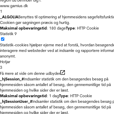
region du befinder dig i.
www.garnius.dk
1
_ALGOLIA
Benyttes til optimering af hjemmesidens søgefeltsfunkti
Cookien gør søgningen præcis og hurtig.
Maksimal opbevaringstid
: 180 dage
Type
: HTTP Cookie
Statistik
9
Statistik-cookies hjælper ejerne med at forstå, hvordan besøgend
interagere med websteder ved at indsamle og rapportere informa
anonymt.
Hotjar
3
Få mere at vide om denne udbyder
_hjSession_#
Indsamler statistik om den besøgendes besøg på
hjemmesiden såsom antallet af besøg, den gennemsnitlige tid på
hjemmesiden og hvilke sider der er læst.
Maksimal opbevaringstid
: 1 dag
Type
: HTTP Cookie
_hjSessionUser_#
Indsamler statistik om den besøgendes besøg 
hjemmesiden såsom antallet af besøg, den gennemsnitlige tid på
hjemmesiden og hvilke sider der er læst.