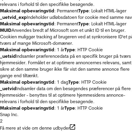
relevans i forhold til den specifikke besøgende.
Maksimal opbevaringstid
: Permanent
Type
: Lokalt HTML-lager
_uetvid_exp
Indeholder udløbsdatoen for cookie med samme nav
Maksimal opbevaringstid
: Permanent
Type
: Lokalt HTML-lager
MUID
Anvendes bredt af Microsoft som et unikt ID til en bruger.
Cookien muliggør tracking af brugeren ved at synkronisere ID'et p
tværs af mange Microsoft-domæner.
Maksimal opbevaringstid
: 1 år
Type
: HTTP Cookie
_uetsid
Indsamler præferencedata på en specifik bruger på tværs 
hjemmesider. Formålet er at optimere annoncernes relevans, samt
sikre at den samme bruger ikke får vist den samme annonce flere
gange end tiltænkt.
Maksimal opbevaringstid
: 1 dag
Type
: HTTP Cookie
_uetvid
Indsamler data om den besøgendes præferencer på flere
hjemmesider - benyttes til at optimere hjemmesidens annonce-
relevans i forhold til den specifikke besøgende.
Maksimal opbevaringstid
: 1 år
Type
: HTTP Cookie
Snap Inc.
2
Få mere at vide om denne udbyder