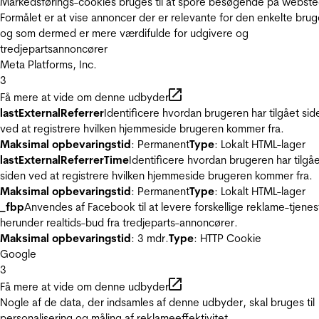
Markedsførings-cookies bruges til at spore besøgende på webste
Formålet er at vise annoncer der er relevante for den enkelte brug
og som dermed er mere værdifulde for udgivere og
tredjepartsannoncører
Meta Platforms, Inc.
3
Få mere at vide om denne udbyder
lastExternalReferrer
Identificere hvordan brugeren har tilgået sid
ved at registrere hvilken hjemmeside brugeren kommer fra.
Maksimal opbevaringstid
: Permanent
Type
: Lokalt HTML-lager
lastExternalReferrerTime
Identificere hvordan brugeren har tilgå
siden ved at registrere hvilken hjemmeside brugeren kommer fra.
Maksimal opbevaringstid
: Permanent
Type
: Lokalt HTML-lager
_fbp
Anvendes af Facebook til at levere forskellige reklame-tjenes
herunder realtids-bud fra tredjeparts-annoncører.
Maksimal opbevaringstid
: 3 mdr.
Type
: HTTP Cookie
Google
3
Få mere at vide om denne udbyder
Nogle af de data, der indsamles af denne udbyder, skal bruges til
personalisering og måling af reklameeffektivitet.