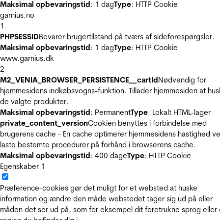
Maksimal opbevaringstid
: 1 dag
Type
: HTTP Cookie
garnius.no
1
PHPSESSID
Bevarer brugertilstand på tværs af sideforespørgsler.
Maksimal opbevaringstid
: 1 dag
Type
: HTTP Cookie
www.garnius.dk
2
M2_VENIA_BROWSER_PERSISTENCE__cartId
Nødvendig for
hjemmesidens indkøbsvogns-funktion. Tillader hjemmesiden at hus
de valgte produkter.
Maksimal opbevaringstid
: Permanent
Type
: Lokalt HTML-lager
private_content_version
Cookien benyttes i forbindelse med
brugerens cache - En cache optimerer hjemmesidens hastighed ve
laste bestemte procedurer på forhånd i browserens cache.
Maksimal opbevaringstid
: 400 dage
Type
: HTTP Cookie
Egenskaber
1
Præference-cookies gør det muligt for et websted at huske
information og ændre den måde webstedet tager sig ud på eller
måden det ser ud på, som for eksempel dit foretrukne sprog eller