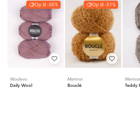
Op til -55%
Op til -51%
Woolevo
Merinor
Merino
Daily Wool
Bouclé
Teddy H