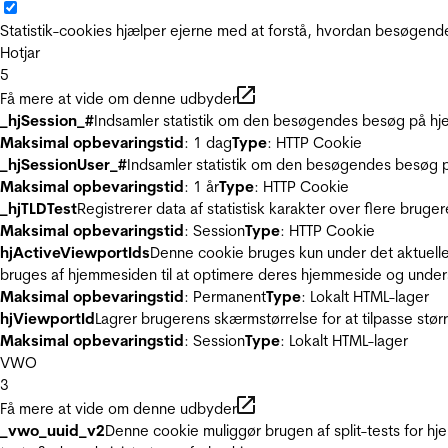
Statistik-cookies hjælper ejerne med at forstå, hvordan besøgen
Hotjar
5
Få mere at vide om denne udbyder
_hjSession_#
Indsamler statistik om den besøgendes besøg på hje
Maksimal opbevaringstid
: 1 dag
Type
: HTTP Cookie
_hjSessionUser_#
Indsamler statistik om den besøgendes besøg p
Maksimal opbevaringstid
: 1 år
Type
: HTTP Cookie
_hjTLDTest
Registrerer data af statistisk karakter over flere bruge
Maksimal opbevaringstid
: Session
Type
: HTTP Cookie
hjActiveViewportIds
Denne cookie bruges kun under det aktuelle
bruges af hjemmesiden til at optimere deres hjemmeside og under
Maksimal opbevaringstid
: Permanent
Type
: Lokalt HTML-lager
hjViewportId
Lagrer brugerens skærmstørrelse for at tilpasse stør
Maksimal opbevaringstid
: Session
Type
: Lokalt HTML-lager
VWO
3
Få mere at vide om denne udbyder
_vwo_uuid_v2
Denne cookie muliggør brugen af split-tests for h