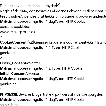
1
Få mere at vide om denne udbyder
Nogle af de data, der indsamles af denne udbyder, er til personali
test_cookie
Anvendes til at tjekke om brugerens browser underst
Maksimal opbevaringstid
: 1 dag
Type
: HTTP Cookie
consent.cookiebot.com
www.track.garnius.dk
2
CookieConsent [x2]
Gemmer brugerens cookie-samtykke-tilstand
Maksimal opbevaringstid
: 1 år
Type
: HTTP Cookie
garnius.dk
2
Cross_Consent
Afventer
Maksimal opbevaringstid
: 1 år
Type
: HTTP Cookie
Initial_Consent
Afventer
Maksimal opbevaringstid
: 1 dag
Type
: HTTP Cookie
garnius.no
1
PHPSESSID
Bevarer brugertilstand på tværs af sideforespørgsler.
Maksimal opbevaringstid
: 1 dag
Type
: HTTP Cookie
sc-static.net