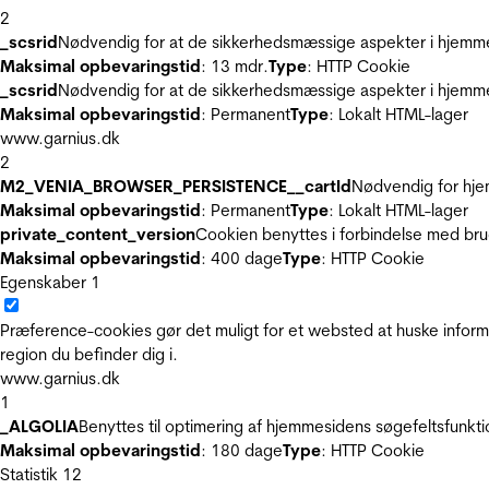
2
_scsrid
Nødvendig for at de sikkerhedsmæssige aspekter i hjemme
Maksimal opbevaringstid
: 13 mdr.
Type
: HTTP Cookie
_scsrid
Nødvendig for at de sikkerhedsmæssige aspekter i hjemme
Maksimal opbevaringstid
: Permanent
Type
: Lokalt HTML-lager
www.garnius.dk
2
M2_VENIA_BROWSER_PERSISTENCE__cartId
Nødvendig for hje
Maksimal opbevaringstid
: Permanent
Type
: Lokalt HTML-lager
private_content_version
Cookien benyttes i forbindelse med br
Maksimal opbevaringstid
: 400 dage
Type
: HTTP Cookie
Egenskaber
1
Præference-cookies gør det muligt for et websted at huske inform
region du befinder dig i.
www.garnius.dk
1
_ALGOLIA
Benyttes til optimering af hjemmesidens søgefeltsfunkt
Maksimal opbevaringstid
: 180 dage
Type
: HTTP Cookie
Statistik
12