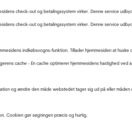
sidens check-out og betalingssystem virker. Denne service udbyd
sidens check-out og betalingssystem virker. Denne service udbyd
mmesidens indkøbsvogns-funktion. Tillader hjemmesiden at huske d
ugerens cache - En cache optimerer hjemmesidens hastighed ved a
ation og ændre den måde webstedet tager sig ud på eller måden de
ion. Cookien gør søgningen præcis og hurtig.