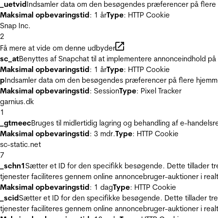
_uetvid
Indsamler data om den besøgendes præferencer på flere h
Maksimal opbevaringstid
: 1 år
Type
: HTTP Cookie
Snap Inc.
2
Få mere at vide om denne udbyder
sc_at
Benyttes af Snapchat til at implementere annonceindhold på
Maksimal opbevaringstid
: 1 år
Type
: HTTP Cookie
p
Indsamler data om den besøgendes præferencer på flere hjemmesi
Maksimal opbevaringstid
: Session
Type
: Pixel Tracker
garnius.dk
1
_gtmeec
Bruges til midlertidig lagring og behandling af e-handels
Maksimal opbevaringstid
: 3 mdr.
Type
: HTTP Cookie
sc-static.net
7
_schn1
Sætter et ID for den specifikk besøgende. Dette tillader 
tjenester faciliteres gennem online annoncebruger-auktioner i realt
Maksimal opbevaringstid
: 1 dag
Type
: HTTP Cookie
_scid
Sætter et ID for den specifikke besøgende. Dette tillader t
tjenester faciliteres gennem online annoncebruger-auktioner i realt