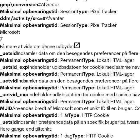
gmp\conversion#
Afventer
Maksimal opbevaringstid
: Session
Type
: Pixel Tracker
ddm/activity/src=#
Afventer
Maksimal opbevaringstid
: Session
Type
: Pixel Tracker
Microsoft
7
Få mere at vide om denne udbyder
_uetsid
Indsamler data om den besøgendes præferencer på flere hj
Maksimal opbevaringstid
: Permanent
Type
: Lokalt HTML-lager
_uetsid_exp
Indeholder udløbsdatoen for cookie med samme nav
Maksimal opbevaringstid
: Permanent
Type
: Lokalt HTML-lager
_uetvid
Indsamler data om den besøgendes præferencer på flere h
Maksimal opbevaringstid
: Permanent
Type
: Lokalt HTML-lager
_uetvid_exp
Indeholder udløbsdatoen for cookie med samme nav
Maksimal opbevaringstid
: Permanent
Type
: Lokalt HTML-lager
MUID
Anvendes bredt af Microsoft som et unikt ID til en bruger. 
Maksimal opbevaringstid
: 1 år
Type
: HTTP Cookie
_uetsid
Indsamler præferencedata på en specifik bruger på tværs 
flere gange end tiltænkt.
Maksimal opbevaringstid
: 1 dag
Type
: HTTP Cookie