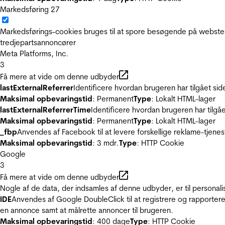
Markedsføring
27
Markedsførings-cookies bruges til at spore besøgende på websted
tredjepartsannoncører
Meta Platforms, Inc.
3
Få mere at vide om denne udbyder
lastExternalReferrer
Identificere hvordan brugeren har tilgået si
Maksimal opbevaringstid
: Permanent
Type
: Lokalt HTML-lager
lastExternalReferrerTime
Identificere hvordan brugeren har tilgå
Maksimal opbevaringstid
: Permanent
Type
: Lokalt HTML-lager
_fbp
Anvendes af Facebook til at levere forskellige reklame-tjenes
Maksimal opbevaringstid
: 3 mdr.
Type
: HTTP Cookie
Google
3
Få mere at vide om denne udbyder
Nogle af de data, der indsamles af denne udbyder, er til personali
IDE
Anvendes af Google DoubleClick til at registrere og rapportere
en annonce samt at målrette annoncer til brugeren.
Maksimal opbevaringstid
: 400 dage
Type
: HTTP Cookie