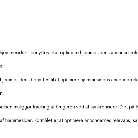
emmesider - benyttes til at optimere hjemmesidens annonce-relev
n.
jemmesider - benyttes til at optimere hjemmesidens annonce-relev
n.
Cookien muliggør tracking af brugeren ved at synkronisere ID'et p
af hjemmesider. Formålet er at optimere annoncernes relevans, s