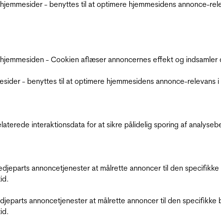
jemmesider - benyttes til at optimere hjemmesidens annonce-relev
 hjemmesiden - Cookien aflæser annoncernes effekt og indsamler d
der - benyttes til at optimere hjemmesidens annonce-relevans i f
relaterede interaktionsdata for at sikre pålidelig sporing af analys
tredjeparts annoncetjenester at målrette annoncer til den specifi
id.
redjeparts annoncetjenester at målrette annoncer til den specifi
id.