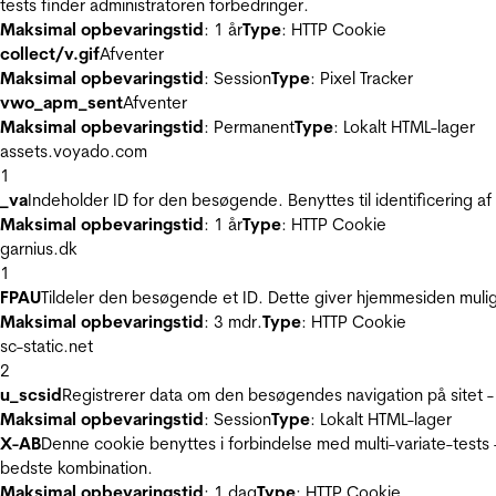
tests finder administratoren forbedringer.
Maksimal opbevaringstid
: 1 år
Type
: HTTP Cookie
collect/v.gif
Afventer
Maksimal opbevaringstid
: Session
Type
: Pixel Tracker
vwo_apm_sent
Afventer
Maksimal opbevaringstid
: Permanent
Type
: Lokalt HTML-lager
assets.voyado.com
1
_va
Indeholder ID for den besøgende. Benyttes til identificering 
Maksimal opbevaringstid
: 1 år
Type
: HTTP Cookie
garnius.dk
1
FPAU
Tildeler den besøgende et ID. Dette giver hjemmesiden mul
Maksimal opbevaringstid
: 3 mdr.
Type
: HTTP Cookie
sc-static.net
2
u_scsid
Registrerer data om den besøgendes navigation på sitet -
Maksimal opbevaringstid
: Session
Type
: Lokalt HTML-lager
X-AB
Denne cookie benyttes i forbindelse med multi-variate-tests
bedste kombination.
Maksimal opbevaringstid
: 1 dag
Type
: HTTP Cookie