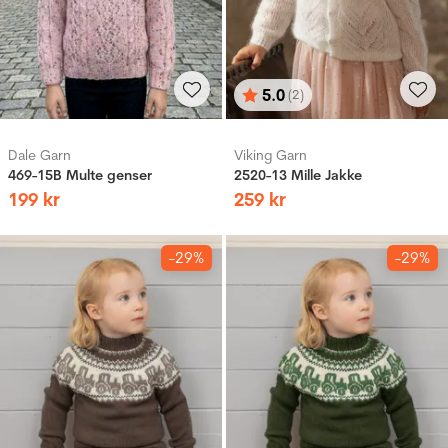
5.0
(2)
Vurdering:
ud af 5 stjerner
Dale Garn
Viking Garn
469-15B Multe genser
2520-13 Mille Jakke
199
kr
259
kr
-29%
-29%