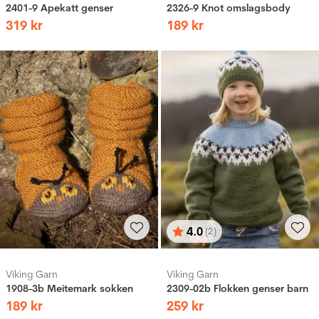
2401-9 Apekatt genser
2326-9 Knot omslagsbody
319
kr
189
kr
4.0
(2)
Vurdering:
ud af 5 stjerner
Viking Garn
Viking Garn
1908-3b Meitemark sokken
2309-02b Flokken genser barn
189
kr
259
kr