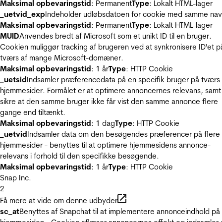
Maksimal opbevaringstid
: Permanent
Type
: Lokalt HTML-lager
_uetvid_exp
Indeholder udløbsdatoen for cookie med samme nav
Maksimal opbevaringstid
: Permanent
Type
: Lokalt HTML-lager
MUID
Anvendes bredt af Microsoft som et unikt ID til en bruger.
Cookien muliggør tracking af brugeren ved at synkronisere ID'et p
tværs af mange Microsoft-domæner.
Maksimal opbevaringstid
: 1 år
Type
: HTTP Cookie
_uetsid
Indsamler præferencedata på en specifik bruger på tværs 
hjemmesider. Formålet er at optimere annoncernes relevans, samt
sikre at den samme bruger ikke får vist den samme annonce flere
gange end tiltænkt.
Maksimal opbevaringstid
: 1 dag
Type
: HTTP Cookie
_uetvid
Indsamler data om den besøgendes præferencer på flere
hjemmesider - benyttes til at optimere hjemmesidens annonce-
relevans i forhold til den specifikke besøgende.
Maksimal opbevaringstid
: 1 år
Type
: HTTP Cookie
Snap Inc.
2
Få mere at vide om denne udbyder
sc_at
Benyttes af Snapchat til at implementere annonceindhold på