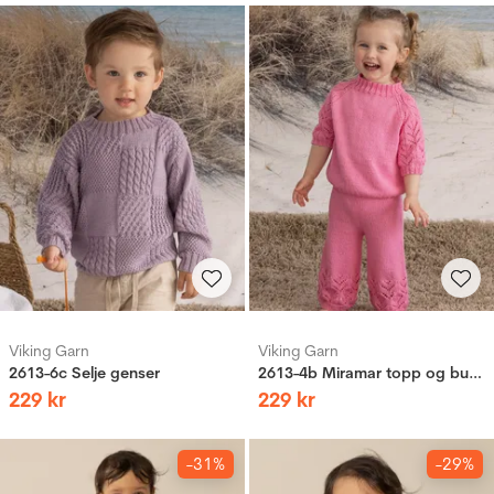
Viking Garn
Viking Garn
2613-6c Selje genser
2613-4b Miramar topp og bukse
229
kr
229
kr
-31%
-29%