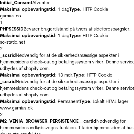
Initial_Consent
Afventer
Maksimal opbevaringstid
: 1 dag
Type
: HTTP Cookie
garnius.no
1
PHPSESSID
Bevarer brugertilstand på tværs af sideforespørgsler.
Maksimal opbevaringstid
: 1 dag
Type
: HTTP Cookie
sc-static.net
2
_scsrid
Nødvendig for at de sikkerhedsmæssige aspekter i
hjemmesidens check-out og betalingssystem virker. Denne servic
udbydes af shopify.com.
Maksimal opbevaringstid
: 13 mdr.
Type
: HTTP Cookie
_scsrid
Nødvendig for at de sikkerhedsmæssige aspekter i
hjemmesidens check-out og betalingssystem virker. Denne servic
udbydes af shopify.com.
Maksimal opbevaringstid
: Permanent
Type
: Lokalt HTML-lager
www.garnius.dk
2
M2_VENIA_BROWSER_PERSISTENCE__cartId
Nødvendig for
hjemmesidens indkøbsvogns-funktion. Tillader hjemmesiden at hus