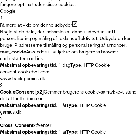
fungere optimalt uden disse cookies.
Google
1
Få mere at vide om denne udbyder
Nogle af de data, der indsamles af denne udbyder, er til
personalisering og måling af reklameeffektivitet. Udbyderen kan
bruge IP-adresserne til måling og personalisering af annoncer.
test_cookie
Anvendes til at tjekke om brugerens browser
understøtter cookies.
Maksimal opbevaringstid
: 1 dag
Type
: HTTP Cookie
consent.cookiebot.com
www.track.garnius.dk
2
CookieConsent [x2]
Gemmer brugerens cookie-samtykke-tilstand
det aktuelle domæne.
Maksimal opbevaringstid
: 1 år
Type
: HTTP Cookie
garnius.dk
2
Cross_Consent
Afventer
Maksimal opbevaringstid
: 1 år
Type
: HTTP Cookie