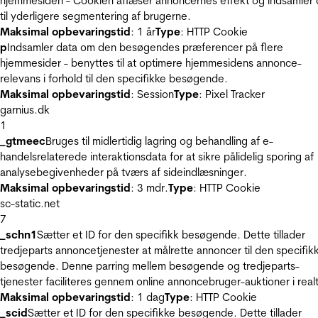
hjemmesiden - Cookien aflæser annoncernes effekt og indsamler 
til yderligere segmentering af brugerne.
Maksimal opbevaringstid
: 1 år
Type
: HTTP Cookie
p
Indsamler data om den besøgendes præferencer på flere
hjemmesider - benyttes til at optimere hjemmesidens annonce-
relevans i forhold til den specifikke besøgende.
Maksimal opbevaringstid
: Session
Type
: Pixel Tracker
garnius.dk
1
_gtmeec
Bruges til midlertidig lagring og behandling af e-
handelsrelaterede interaktionsdata for at sikre pålidelig sporing af
analysebegivenheder på tværs af sideindlæsninger.
Maksimal opbevaringstid
: 3 mdr.
Type
: HTTP Cookie
sc-static.net
7
_schn1
Sætter et ID for den specifikk besøgende. Dette tillader
tredjeparts annoncetjenester at målrette annoncer til den specifik
besøgende. Denne parring mellem besøgende og tredjeparts-
tjenester faciliteres gennem online annoncebruger-auktioner i realt
Maksimal opbevaringstid
: 1 dag
Type
: HTTP Cookie
_scid
Sætter et ID for den specifikke besøgende. Dette tillader