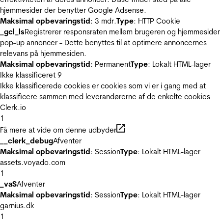
hjemmesider der benytter Google Adsense.
Maksimal opbevaringstid
: 3 mdr.
Type
: HTTP Cookie
_gcl_ls
Registrerer responsraten mellem brugeren og hjemmeside
pop-up annoncer - Dette benyttes til at optimere annoncernes
relevans på hjemmesiden.
Maksimal opbevaringstid
: Permanent
Type
: Lokalt HTML-lager
Ikke klassificeret
9
Ikke klassificerede cookies er cookies som vi er i gang med at
klassificere sammen med leverandørerne af de enkelte cookies
Clerk.io
1
Få mere at vide om denne udbyder
__clerk_debug
Afventer
Maksimal opbevaringstid
: Session
Type
: Lokalt HTML-lager
assets.voyado.com
1
_vaS
Afventer
Maksimal opbevaringstid
: Session
Type
: Lokalt HTML-lager
garnius.dk
1