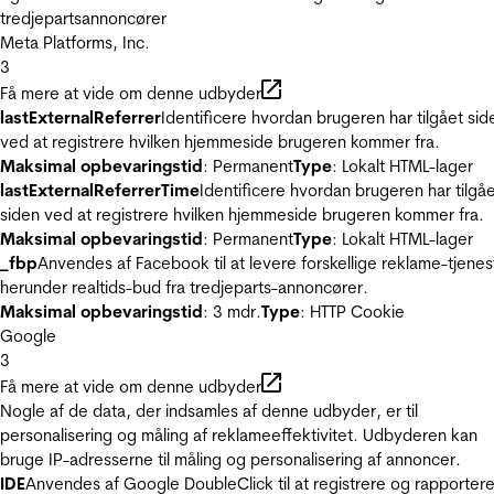
tredjepartsannoncører
Meta Platforms, Inc.
3
Få mere at vide om denne udbyder
lastExternalReferrer
Identificere hvordan brugeren har tilgået sid
ved at registrere hvilken hjemmeside brugeren kommer fra.
Maksimal opbevaringstid
: Permanent
Type
: Lokalt HTML-lager
lastExternalReferrerTime
Identificere hvordan brugeren har tilgå
siden ved at registrere hvilken hjemmeside brugeren kommer fra.
Maksimal opbevaringstid
: Permanent
Type
: Lokalt HTML-lager
_fbp
Anvendes af Facebook til at levere forskellige reklame-tjenes
herunder realtids-bud fra tredjeparts-annoncører.
Maksimal opbevaringstid
: 3 mdr.
Type
: HTTP Cookie
Google
3
Få mere at vide om denne udbyder
Nogle af de data, der indsamles af denne udbyder, er til
personalisering og måling af reklameeffektivitet. Udbyderen kan
bruge IP-adresserne til måling og personalisering af annoncer.
IDE
Anvendes af Google DoubleClick til at registrere og rapporter