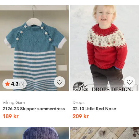
4.3
(3)
Vurdering:
ud af 5 stjerner
Viking Garn
Drops
2126-23 Skipper sommerdress
32-10 Little Red Nose
189
kr
209
kr