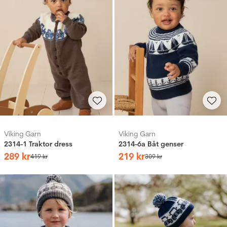
Viking Garn
Viking Garn
2314-1 Traktor dress
2314-6a Båt genser
289
kr
219
kr
419
kr
309
kr