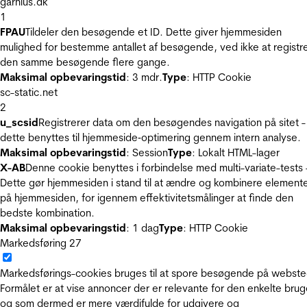
garnius.dk
1
FPAU
Tildeler den besøgende et ID. Dette giver hjemmesiden
mulighed for bestemme antallet af besøgende, ved ikke at registr
den samme besøgende flere gange.
Maksimal opbevaringstid
: 3 mdr.
Type
: HTTP Cookie
sc-static.net
2
u_scsid
Registrerer data om den besøgendes navigation på sitet -
dette benyttes til hjemmeside‐optimering gennem intern analyse.
Maksimal opbevaringstid
: Session
Type
: Lokalt HTML-lager
X-AB
Denne cookie benyttes i forbindelse med multi-variate-tests 
Dette gør hjemmesiden i stand til at ændre og kombinere element
på hjemmesiden, for igennem effektivitetsmålinger at finde den
bedste kombination.
Maksimal opbevaringstid
: 1 dag
Type
: HTTP Cookie
Markedsføring
27
Markedsførings-cookies bruges til at spore besøgende på webste
Formålet er at vise annoncer der er relevante for den enkelte brug
og som dermed er mere værdifulde for udgivere og