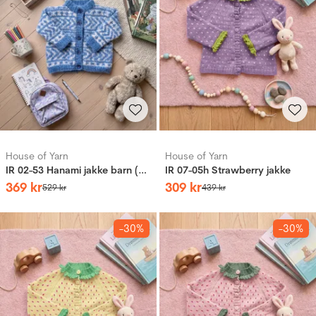
House of Yarn
House of Yarn
IR 02-53 Hanami jakke barn (Påfugl in Paris)
IR 07-05h Strawberry jakke
369
kr
309
kr
529
kr
439
kr
-30%
-30%