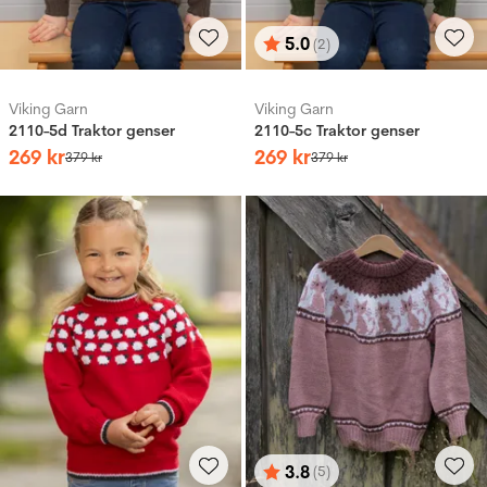
5.0
(2)
Vurdering:
ud af 5 stjerner
Viking Garn
Viking Garn
2110-5d Traktor genser
2110-5c Traktor genser
269
kr
269
kr
379
kr
379
kr
3.8
(5)
Vurdering:
ud af 5 stjerner