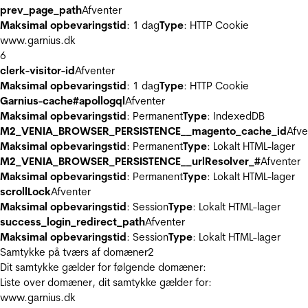
prev_page_path
Afventer
Maksimal opbevaringstid
: 1 dag
Type
: HTTP Cookie
www.garnius.dk
6
clerk-visitor-id
Afventer
Maksimal opbevaringstid
: 1 dag
Type
: HTTP Cookie
Garnius-cache#apollogql
Afventer
Maksimal opbevaringstid
: Permanent
Type
: IndexedDB
M2_VENIA_BROWSER_PERSISTENCE__magento_cache_id
Afve
Maksimal opbevaringstid
: Permanent
Type
: Lokalt HTML-lager
M2_VENIA_BROWSER_PERSISTENCE__urlResolver_#
Afventer
Maksimal opbevaringstid
: Permanent
Type
: Lokalt HTML-lager
scrollLock
Afventer
Maksimal opbevaringstid
: Session
Type
: Lokalt HTML-lager
success_login_redirect_path
Afventer
Maksimal opbevaringstid
: Session
Type
: Lokalt HTML-lager
Samtykke på tværs af domæner
2
Dit samtykke gælder for følgende domæner:
Liste over domæner, dit samtykke gælder for:
www.garnius.dk