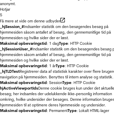
anonymt.
Hotjar
5
Få mere at vide om denne udbyder
_hjSession_#
Indsamler statistik om den besøgendes besøg på
hjemmesiden såsom antallet af besøg, den gennemsnitlige tid på
hjemmesiden og hvilke sider der er læst.
Maksimal opbevaringstid
: 1 dag
Type
: HTTP Cookie
_hjSessionUser_#
Indsamler statistik om den besøgendes besøg 
hjemmesiden såsom antallet af besøg, den gennemsnitlige tid på
hjemmesiden og hvilke sider der er læst.
Maksimal opbevaringstid
: 1 år
Type
: HTTP Cookie
_hjTLDTest
Registrerer data af statistisk karakter over flere bruger
navigation på hjemmesiden. Benyttes til intern analyse og statistik.
Maksimal opbevaringstid
: Session
Type
: HTTP Cookie
hjActiveViewportIds
Denne cookie bruges kun under det aktuell
besøg; her indsamles der udelukkende ikke-personlig information
omkring, hvilke undersider der besøges. Denne information bruges
hjemmesiden til at optimere deres hjemmeside og undersider.
Maksimal opbevaringstid
: Permanent
Type
: Lokalt HTML-lager