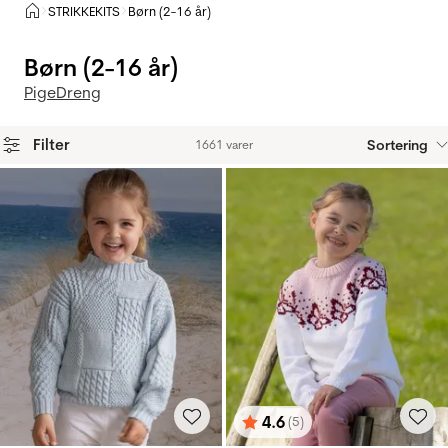
Hjem
STRIKKEKITS
Børn (2-16 år)
>
>
Børn (2-16 år)
Pige
Dreng
Filter
Sortering
1661 varer
Produkter
4.6
(5)
Vurdering:
ud af 5 stjerner