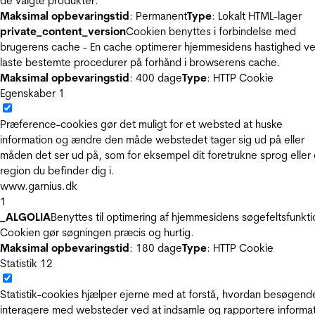
de valgte produkter.
Maksimal opbevaringstid
: Permanent
Type
: Lokalt HTML-lager
private_content_version
Cookien benyttes i forbindelse med
brugerens cache - En cache optimerer hjemmesidens hastighed ve
laste bestemte procedurer på forhånd i browserens cache.
Maksimal opbevaringstid
: 400 dage
Type
: HTTP Cookie
Egenskaber
1
Præference-cookies gør det muligt for et websted at huske
information og ændre den måde webstedet tager sig ud på eller
måden det ser ud på, som for eksempel dit foretrukne sprog eller
region du befinder dig i.
www.garnius.dk
1
_ALGOLIA
Benyttes til optimering af hjemmesidens søgefeltsfunkti
Cookien gør søgningen præcis og hurtig.
Maksimal opbevaringstid
: 180 dage
Type
: HTTP Cookie
Statistik
12
Statistik-cookies hjælper ejerne med at forstå, hvordan besøgend
interagere med websteder ved at indsamle og rapportere informa