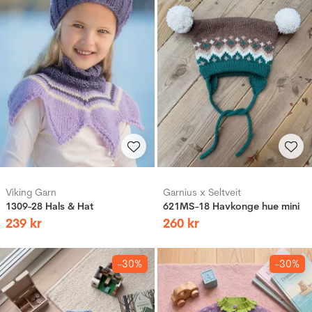
Viking Garn
Garnius x Seltveit
1309-28 Hals & Hat
621MS-18 Havkonge hue mini
239
kr
260
kr
-30%
-30%