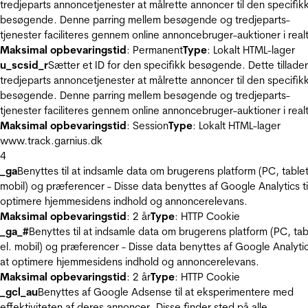
tredjeparts annoncetjenester at målrette annoncer til den specifik
besøgende. Denne parring mellem besøgende og tredjeparts-
tjenester faciliteres gennem online annoncebruger-auktioner i realt
Maksimal opbevaringstid
: Permanent
Type
: Lokalt HTML-lager
u_scsid_r
Sætter et ID for den specifikk besøgende. Dette tillader
tredjeparts annoncetjenester at målrette annoncer til den specifik
besøgende. Denne parring mellem besøgende og tredjeparts-
tjenester faciliteres gennem online annoncebruger-auktioner i realt
Maksimal opbevaringstid
: Session
Type
: Lokalt HTML-lager
www.track.garnius.dk
4
_ga
Benyttes til at indsamle data om brugerens platform (PC, tablet
mobil) og præferencer - Disse data benyttes af Google Analytics til
optimere hjemmesidens indhold og annoncerelevans.
Maksimal opbevaringstid
: 2 år
Type
: HTTP Cookie
_ga_#
Benyttes til at indsamle data om brugerens platform (PC, tab
el. mobil) og præferencer - Disse data benyttes af Google Analytics
at optimere hjemmesidens indhold og annoncerelevans.
Maksimal opbevaringstid
: 2 år
Type
: HTTP Cookie
_gcl_au
Benyttes af Google Adsense til at eksperimentere med
effektiviteten af deres annoncer. Disse finder sted på alle