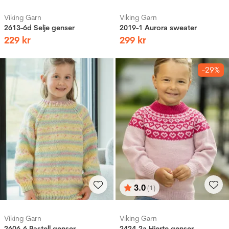
Viking Garn
Viking Garn
2613-6d Selje genser
2019-1 Aurora sweater
229
kr
299
kr
-29%
3.0
(1)
Vurdering:
ud af 5 stjerner
Viking Garn
Viking Garn
2606-6 Pastell genser
2424-2a Hjerte genser