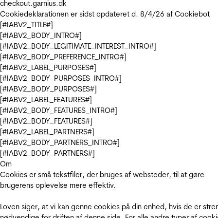
checkout.garnius.dk
Cookiedeklarationen er sidst opdateret d. 8/4/26 af
Cookiebot
[#IABV2_TITLE#]
[#IABV2_BODY_INTRO#]
[#IABV2_BODY_LEGITIMATE_INTEREST_INTRO#]
[#IABV2_BODY_PREFERENCE_INTRO#]
[#IABV2_LABEL_PURPOSES#]
[#IABV2_BODY_PURPOSES_INTRO#]
[#IABV2_BODY_PURPOSES#]
[#IABV2_LABEL_FEATURES#]
[#IABV2_BODY_FEATURES_INTRO#]
[#IABV2_BODY_FEATURES#]
[#IABV2_LABEL_PARTNERS#]
[#IABV2_BODY_PARTNERS_INTRO#]
[#IABV2_BODY_PARTNERS#]
Om
Cookies er små tekstfiler, der bruges af websteder, til at gøre
brugerens oplevelse mere effektiv.
Loven siger, at vi kan genne cookies på din enhed, hvis de er stre
nødvendige for driften af denne side. For alle andre typer af cooki