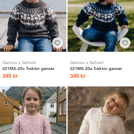
Garnius x Seltveit
Garnius x Seltveit
621MS-20c Traktor genser
621MS-20a Traktor genser
345
kr
345
kr