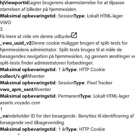
hjViewportId
Lagrer brugerens skærmstørrelse for at tilpasse
størrelsen af billeder på hjemmesiden.
Maksimal opbevaringstid
: Session
Type
: Lokalt HTML-lager
VWO
3
Få mere at vide om denne udbyder
_vwo_uuid_v2
Denne cookie muliggør brugen af split-tests for
hjemmesidens administrator. Split-tests bruges til at måle de
besøgendes navigation på hjemmesiden, og gennem ændringer v
split-tests finder administratoren forbedringer.
Maksimal opbevaringstid
: 1 år
Type
: HTTP Cookie
collect/v.gif
Afventer
Maksimal opbevaringstid
: Session
Type
: Pixel Tracker
vwo_apm_sent
Afventer
Maksimal opbevaringstid
: Permanent
Type
: Lokalt HTML-lager
assets.voyado.com
1
_va
Indeholder ID for den besøgende. Benyttes til identificering af
besøgende ved tilbagevending.
Maksimal opbevaringstid
: 1 år
Type
: HTTP Cookie