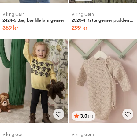
Viking Garn
Viking Garn
2424-5 Bæ, bæ lille lam genser
2323-4 Katte genser pudderrosa
359
kr
299
kr
3.0
(1)
Vurdering:
ud af 5 stjerner
Viking Garn
Viking Garn