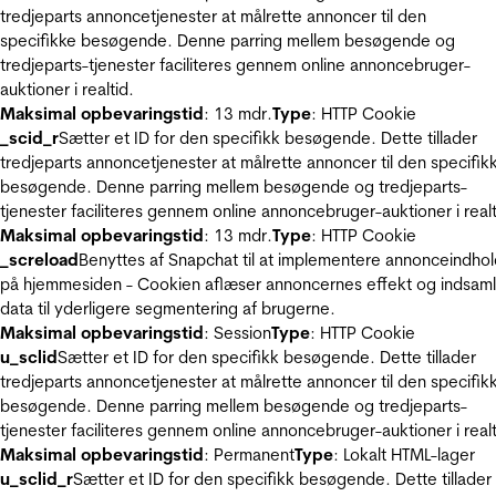
tredjeparts annoncetjenester at målrette annoncer til den
specifikke besøgende. Denne parring mellem besøgende og
tredjeparts-tjenester faciliteres gennem online annoncebruger-
auktioner i realtid.
Maksimal opbevaringstid
: 13 mdr.
Type
: HTTP Cookie
_scid_r
Sætter et ID for den specifikk besøgende. Dette tillader
tredjeparts annoncetjenester at målrette annoncer til den specifik
besøgende. Denne parring mellem besøgende og tredjeparts-
tjenester faciliteres gennem online annoncebruger-auktioner i realt
Maksimal opbevaringstid
: 13 mdr.
Type
: HTTP Cookie
_screload
Benyttes af Snapchat til at implementere annonceindho
på hjemmesiden - Cookien aflæser annoncernes effekt og indsaml
data til yderligere segmentering af brugerne.
Maksimal opbevaringstid
: Session
Type
: HTTP Cookie
u_sclid
Sætter et ID for den specifikk besøgende. Dette tillader
tredjeparts annoncetjenester at målrette annoncer til den specifik
besøgende. Denne parring mellem besøgende og tredjeparts-
tjenester faciliteres gennem online annoncebruger-auktioner i realt
Maksimal opbevaringstid
: Permanent
Type
: Lokalt HTML-lager
u_sclid_r
Sætter et ID for den specifikk besøgende. Dette tillader