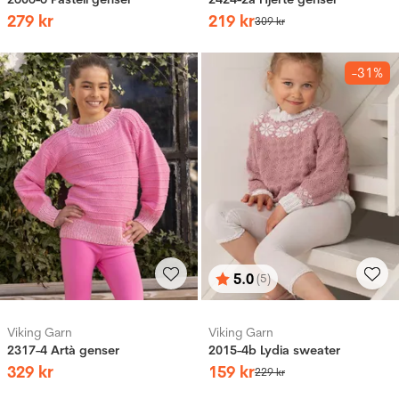
279
kr
219
kr
309
kr
-31%
5.0
(5)
Vurdering:
ud af 5 stjerner
Viking Garn
Viking Garn
2317-4 Artà genser
2015-4b Lydia sweater
329
kr
159
kr
229
kr