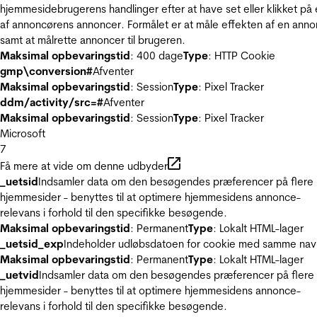
hjemmesidebrugerens handlinger efter at have set eller klikket på
af annoncørens annoncer. Formålet er at måle effekten af en ann
samt at målrette annoncer til brugeren.
Maksimal opbevaringstid
: 400 dage
Type
: HTTP Cookie
gmp\conversion#
Afventer
Maksimal opbevaringstid
: Session
Type
: Pixel Tracker
ddm/activity/src=#
Afventer
Maksimal opbevaringstid
: Session
Type
: Pixel Tracker
Microsoft
7
Få mere at vide om denne udbyder
_uetsid
Indsamler data om den besøgendes præferencer på flere
hjemmesider - benyttes til at optimere hjemmesidens annonce-
relevans i forhold til den specifikke besøgende.
Maksimal opbevaringstid
: Permanent
Type
: Lokalt HTML-lager
_uetsid_exp
Indeholder udløbsdatoen for cookie med samme nav
Maksimal opbevaringstid
: Permanent
Type
: Lokalt HTML-lager
_uetvid
Indsamler data om den besøgendes præferencer på flere
hjemmesider - benyttes til at optimere hjemmesidens annonce-
relevans i forhold til den specifikke besøgende.