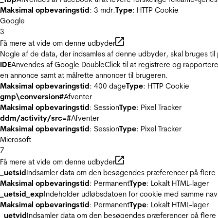
Maksimal opbevaringstid
: 3 mdr.
Type
: HTTP Cookie
Google
3
Få mere at vide om denne udbyder
Nogle af de data, der indsamles af denne udbyder, skal bruges til 
IDE
Anvendes af Google DoubleClick til at registrere og rapportere
en annonce samt at målrette annoncer til brugeren.
Maksimal opbevaringstid
: 400 dage
Type
: HTTP Cookie
gmp\conversion#
Afventer
Maksimal opbevaringstid
: Session
Type
: Pixel Tracker
ddm/activity/src=#
Afventer
Maksimal opbevaringstid
: Session
Type
: Pixel Tracker
Microsoft
7
Få mere at vide om denne udbyder
_uetsid
Indsamler data om den besøgendes præferencer på flere hj
Maksimal opbevaringstid
: Permanent
Type
: Lokalt HTML-lager
_uetsid_exp
Indeholder udløbsdatoen for cookie med samme nav
Maksimal opbevaringstid
: Permanent
Type
: Lokalt HTML-lager
_uetvid
Indsamler data om den besøgendes præferencer på flere h