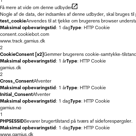
1
Få mere at vide om denne udbyder
Nogle af de data, der indsamles af denne udbyder, skal bruges til 
test_cookie
Anvendes til at tjekke om brugerens browser underst
Maksimal opbevaringstid
: 1 dag
Type
: HTTP Cookie
consent.cookiebot.com
www.track.garnius.dk
2
CookieConsent [x2]
Gemmer brugerens cookie-samtykke-tilstand
Maksimal opbevaringstid
: 1 år
Type
: HTTP Cookie
garnius.dk
2
Cross_Consent
Afventer
Maksimal opbevaringstid
: 1 år
Type
: HTTP Cookie
Initial_Consent
Afventer
Maksimal opbevaringstid
: 1 dag
Type
: HTTP Cookie
garnius.no
1
PHPSESSID
Bevarer brugertilstand på tværs af sideforespørgsler.
Maksimal opbevaringstid
: 1 dag
Type
: HTTP Cookie
www.garnius.dk