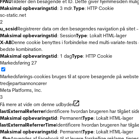
FPAU
Tildeler den besøgende et ID. Dette giver hjemmesiden mul
Maksimal opbevaringstid
: 3 mdr.
Type
: HTTP Cookie
sc-static.net
2
u_scsid
Registrerer data om den besøgendes navigation på sitet -
Maksimal opbevaringstid
: Session
Type
: Lokalt HTML-lager
X-AB
Denne cookie benyttes i forbindelse med multi-variate-tests
bedste kombination.
Maksimal opbevaringstid
: 1 dag
Type
: HTTP Cookie
Markedsføring
27
Markedsførings-cookies bruges til at spore besøgende på websted
tredjepartsannoncører
Meta Platforms, Inc.
3
Få mere at vide om denne udbyder
lastExternalReferrer
Identificere hvordan brugeren har tilgået si
Maksimal opbevaringstid
: Permanent
Type
: Lokalt HTML-lager
lastExternalReferrerTime
Identificere hvordan brugeren har tilgå
Maksimal opbevaringstid
: Permanent
Type
: Lokalt HTML-lager
_fbp
Anvendes af Facebook til at levere forskellige reklame-tjenes