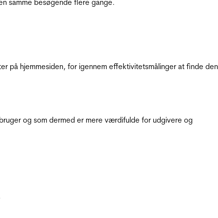
e den samme besøgende flere gange.
ter på hjemmesiden, for igennem effektivitetsmålinger at finde den
e bruger og som dermed er mere værdifulde for udgivere og
.