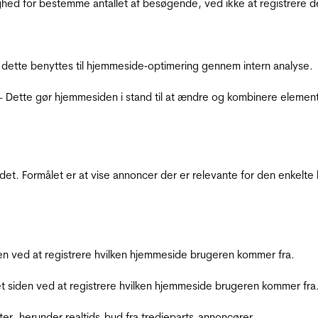
ighed for bestemme antallet af besøgende, ved ikke at registrer
 dette benyttes til hjemmeside‐optimering gennem intern analyse.
 - Dette gør hjemmesiden i stand til at ændre og kombinere elemen
et. Formålet er at vise annoncer der er relevante for den enkelt
den ved at registrere hvilken hjemmeside brugeren kommer fra.
et siden ved at registrere hvilken hjemmeside brugeren kommer fra
ter, herunder realtids-bud fra tredjeparts-annoncører.