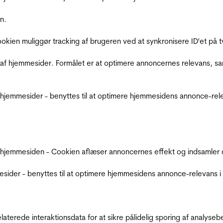
n.
Cookien muliggør tracking af brugeren ved at synkronisere ID'et p
af hjemmesider. Formålet er at optimere annoncernes relevans, s
jemmesider - benyttes til at optimere hjemmesidens annonce-relev
 hjemmesiden - Cookien aflæser annoncernes effekt og indsamler d
der - benyttes til at optimere hjemmesidens annonce-relevans i f
relaterede interaktionsdata for at sikre pålidelig sporing af analys