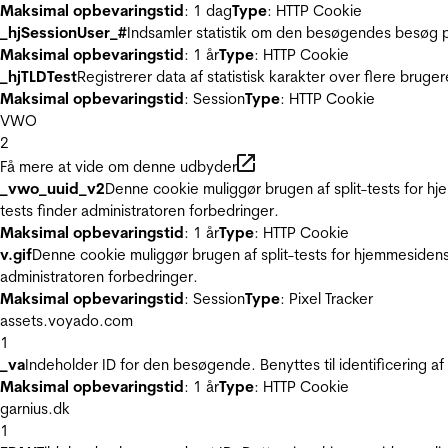
Maksimal opbevaringstid
: 1 dag
Type
: HTTP Cookie
_hjSessionUser_#
Indsamler statistik om den besøgendes besøg p
Maksimal opbevaringstid
: 1 år
Type
: HTTP Cookie
_hjTLDTest
Registrerer data af statistisk karakter over flere bruge
Maksimal opbevaringstid
: Session
Type
: HTTP Cookie
VWO
2
Få mere at vide om denne udbyder
_vwo_uuid_v2
Denne cookie muliggør brugen af split-tests for h
tests finder administratoren forbedringer.
Maksimal opbevaringstid
: 1 år
Type
: HTTP Cookie
v.gif
Denne cookie muliggør brugen af split-tests for hjemmesidens
administratoren forbedringer.
Maksimal opbevaringstid
: Session
Type
: Pixel Tracker
assets.voyado.com
1
_va
Indeholder ID for den besøgende. Benyttes til identificering 
Maksimal opbevaringstid
: 1 år
Type
: HTTP Cookie
garnius.dk
1