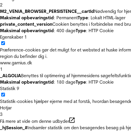
2
M2_VENIA_BROWSER_PERSISTENCE__cartId
Nødvendig for hje
Maksimal opbevaringstid
: Permanent
Type
: Lokalt HTML-lager
private_content_version
Cookien benyttes i forbindelse med br
Maksimal opbevaringstid
: 400 dage
Type
: HTTP Cookie
Egenskaber
1
Præference-cookies gør det muligt for et websted at huske inform
region du befinder dig i.
www.garnius.dk
1
_ALGOLIA
Benyttes til optimering af hjemmesidens søgefeltsfunkt
Maksimal opbevaringstid
: 180 dage
Type
: HTTP Cookie
Statistik
9
Statistik-cookies hjælper ejerne med at forstå, hvordan besøgen
Hotjar
3
Få mere at vide om denne udbyder
_hjSession_#
Indsamler statistik om den besøgendes besøg på hje