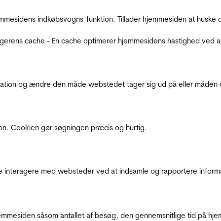
mmesidens indkøbsvogns-funktion. Tillader hjemmesiden at huske d
ugerens cache - En cache optimerer hjemmesidens hastighed ved a
ation og ændre den måde webstedet tager sig ud på eller måden de
ion. Cookien gør søgningen præcis og hurtig.
de interagere med websteder ved at indsamle og rapportere inform
mmesiden såsom antallet af besøg, den gennemsnitlige tid på hjem