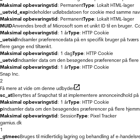
Maksimal opbevaringstid
: Permanent
Type
: Lokalt HTML-lager
_uetvid_exp
Indeholder udløbsdatoen for cookie med samme nav
Maksimal opbevaringstid
: Permanent
Type
: Lokalt HTML-lager
MUID
Anvendes bredt af Microsoft som et unikt ID til en bruger. 
Maksimal opbevaringstid
: 1 år
Type
: HTTP Cookie
_uetsid
Indsamler præferencedata på en specifik bruger på tværs 
flere gange end tiltænkt.
Maksimal opbevaringstid
: 1 dag
Type
: HTTP Cookie
_uetvid
Indsamler data om den besøgendes præferencer på flere h
Maksimal opbevaringstid
: 1 år
Type
: HTTP Cookie
Snap Inc.
2
Få mere at vide om denne udbyder
sc_at
Benyttes af Snapchat til at implementere annonceindhold på
Maksimal opbevaringstid
: 1 år
Type
: HTTP Cookie
p
Indsamler data om den besøgendes præferencer på flere hjemmesi
Maksimal opbevaringstid
: Session
Type
: Pixel Tracker
garnius.dk
1
_gtmeec
Bruges til midlertidig lagring og behandling af e-handels