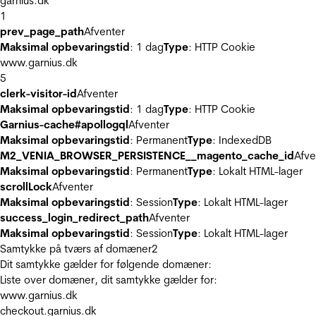
garnius.dk
1
prev_page_path
Afventer
Maksimal opbevaringstid
: 1 dag
Type
: HTTP Cookie
www.garnius.dk
5
clerk-visitor-id
Afventer
Maksimal opbevaringstid
: 1 dag
Type
: HTTP Cookie
Garnius-cache#apollogql
Afventer
Maksimal opbevaringstid
: Permanent
Type
: IndexedDB
M2_VENIA_BROWSER_PERSISTENCE__magento_cache_id
Afve
Maksimal opbevaringstid
: Permanent
Type
: Lokalt HTML-lager
scrollLock
Afventer
Maksimal opbevaringstid
: Session
Type
: Lokalt HTML-lager
success_login_redirect_path
Afventer
Maksimal opbevaringstid
: Session
Type
: Lokalt HTML-lager
Samtykke på tværs af domæner
2
Dit samtykke gælder for følgende domæner:
Liste over domæner, dit samtykke gælder for:
www.garnius.dk
checkout.garnius.dk