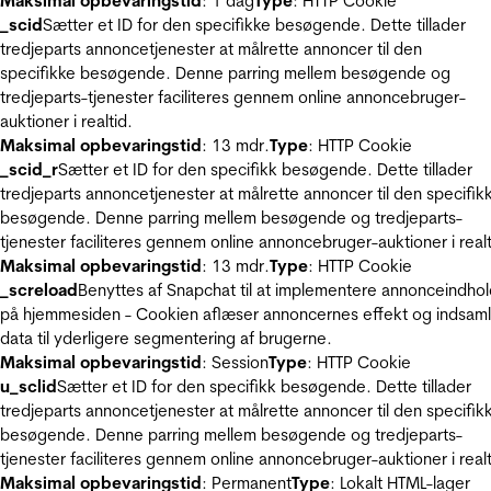
Maksimal opbevaringstid
: 1 dag
Type
: HTTP Cookie
_scid
Sætter et ID for den specifikke besøgende. Dette tillader
tredjeparts annoncetjenester at målrette annoncer til den
specifikke besøgende. Denne parring mellem besøgende og
tredjeparts-tjenester faciliteres gennem online annoncebruger-
auktioner i realtid.
Maksimal opbevaringstid
: 13 mdr.
Type
: HTTP Cookie
_scid_r
Sætter et ID for den specifikk besøgende. Dette tillader
tredjeparts annoncetjenester at målrette annoncer til den specifik
besøgende. Denne parring mellem besøgende og tredjeparts-
tjenester faciliteres gennem online annoncebruger-auktioner i realt
Maksimal opbevaringstid
: 13 mdr.
Type
: HTTP Cookie
_screload
Benyttes af Snapchat til at implementere annonceindho
på hjemmesiden - Cookien aflæser annoncernes effekt og indsaml
data til yderligere segmentering af brugerne.
Maksimal opbevaringstid
: Session
Type
: HTTP Cookie
u_sclid
Sætter et ID for den specifikk besøgende. Dette tillader
tredjeparts annoncetjenester at målrette annoncer til den specifik
besøgende. Denne parring mellem besøgende og tredjeparts-
tjenester faciliteres gennem online annoncebruger-auktioner i realt
Maksimal opbevaringstid
: Permanent
Type
: Lokalt HTML-lager