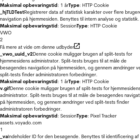
Maksimal opbevaringstid
: 1 år
Type
: HTTP Cookie
_hjTLDTest
Registrerer data af statistisk karakter over flere bruger
navigation på hjemmesiden. Benyttes til intern analyse og statistik.
Maksimal opbevaringstid
: Session
Type
: HTTP Cookie
VWO
2
Få mere at vide om denne udbyder
_vwo_uuid_v2
Denne cookie muliggør brugen af split-tests for
hjemmesidens administrator. Split-tests bruges til at måle de
besøgendes navigation på hjemmesiden, og gennem ændringer v
split-tests finder administratoren forbedringer.
Maksimal opbevaringstid
: 1 år
Type
: HTTP Cookie
v.gif
Denne cookie muliggør brugen af split-tests for hjemmesiden
administrator. Split-tests bruges til at måle de besøgendes navigat
på hjemmesiden, og gennem ændringer ved split-tests finder
administratoren forbedringer.
Maksimal opbevaringstid
: Session
Type
: Pixel Tracker
assets.voyado.com
1
_va
Indeholder ID for den besøgende. Benyttes til identificering af