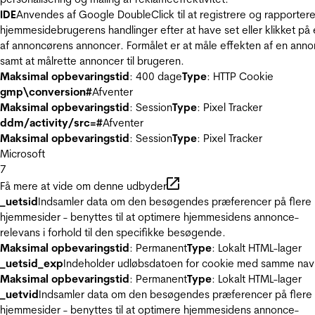
IDE
Anvendes af Google DoubleClick til at registrere og rapporter
hjemmesidebrugerens handlinger efter at have set eller klikket på
af annoncørens annoncer. Formålet er at måle effekten af en ann
samt at målrette annoncer til brugeren.
Maksimal opbevaringstid
: 400 dage
Type
: HTTP Cookie
gmp\conversion#
Afventer
Maksimal opbevaringstid
: Session
Type
: Pixel Tracker
ddm/activity/src=#
Afventer
Maksimal opbevaringstid
: Session
Type
: Pixel Tracker
Microsoft
7
Få mere at vide om denne udbyder
_uetsid
Indsamler data om den besøgendes præferencer på flere
hjemmesider - benyttes til at optimere hjemmesidens annonce-
relevans i forhold til den specifikke besøgende.
Maksimal opbevaringstid
: Permanent
Type
: Lokalt HTML-lager
_uetsid_exp
Indeholder udløbsdatoen for cookie med samme nav
Maksimal opbevaringstid
: Permanent
Type
: Lokalt HTML-lager
_uetvid
Indsamler data om den besøgendes præferencer på flere
hjemmesider - benyttes til at optimere hjemmesidens annonce-