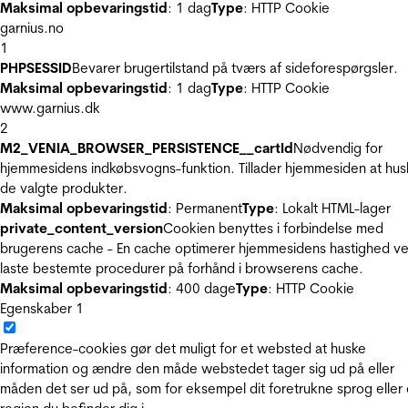
Maksimal opbevaringstid
: 1 dag
Type
: HTTP Cookie
garnius.no
1
PHPSESSID
Bevarer brugertilstand på tværs af sideforespørgsler.
Maksimal opbevaringstid
: 1 dag
Type
: HTTP Cookie
www.garnius.dk
2
M2_VENIA_BROWSER_PERSISTENCE__cartId
Nødvendig for
hjemmesidens indkøbsvogns-funktion. Tillader hjemmesiden at hus
de valgte produkter.
Maksimal opbevaringstid
: Permanent
Type
: Lokalt HTML-lager
private_content_version
Cookien benyttes i forbindelse med
brugerens cache - En cache optimerer hjemmesidens hastighed ve
laste bestemte procedurer på forhånd i browserens cache.
Maksimal opbevaringstid
: 400 dage
Type
: HTTP Cookie
Egenskaber
1
Præference-cookies gør det muligt for et websted at huske
information og ændre den måde webstedet tager sig ud på eller
måden det ser ud på, som for eksempel dit foretrukne sprog eller