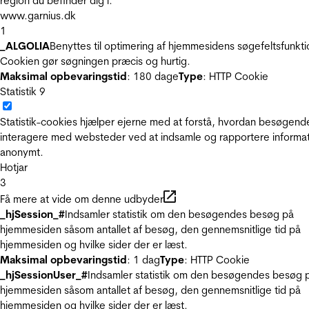
region du befinder dig i.
www.garnius.dk
1
_ALGOLIA
Benyttes til optimering af hjemmesidens søgefeltsfunkti
Cookien gør søgningen præcis og hurtig.
Maksimal opbevaringstid
: 180 dage
Type
: HTTP Cookie
Statistik
9
Statistik-cookies hjælper ejerne med at forstå, hvordan besøgend
interagere med websteder ved at indsamle og rapportere informa
anonymt.
Hotjar
3
Få mere at vide om denne udbyder
_hjSession_#
Indsamler statistik om den besøgendes besøg på
hjemmesiden såsom antallet af besøg, den gennemsnitlige tid på
hjemmesiden og hvilke sider der er læst.
Maksimal opbevaringstid
: 1 dag
Type
: HTTP Cookie
_hjSessionUser_#
Indsamler statistik om den besøgendes besøg 
hjemmesiden såsom antallet af besøg, den gennemsnitlige tid på
hjemmesiden og hvilke sider der er læst.