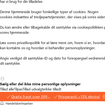
har vi brug for din tilladelse.
Denne hjemmeside bruger forskellige typer af cookies. Nogen
cookies indsættes af tredjepartstjenester, der vises på vores sider
Du kan ændre eller tilbagekalde dit samtykke via cookiepolitikken 
vores hjemmeside.
Læs vores privatlivspolitik for at lære mere om, hvem vi er, hvorda
kan kontakte os og hvordan vi behandler personoplysninger.
Angiv venligst dit samtykke-ID og dato for forespørgsel vedrøren
dit samtykke.
Sælg eller del ikke mine personlige oplysninger
Tillad alle
Tilpas
Tillad udvalgte
Ikke tilladt
Gratis fragt over 599,-
Prisgaranti +15% ekstra!
Hjem
Handelsbetingelser
>