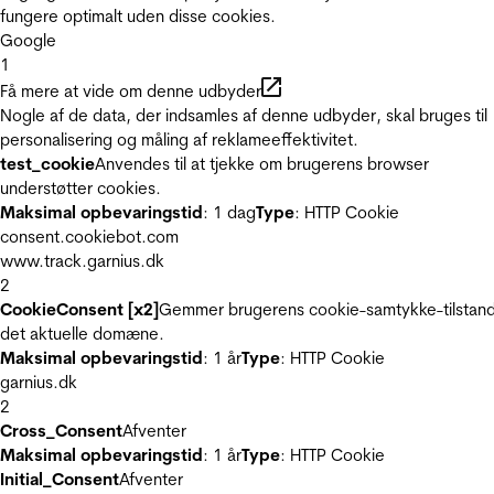
fungere optimalt uden disse cookies.
Google
1
Få mere at vide om denne udbyder
Nogle af de data, der indsamles af denne udbyder, skal bruges til
personalisering og måling af reklameeffektivitet.
test_cookie
Anvendes til at tjekke om brugerens browser
understøtter cookies.
Maksimal opbevaringstid
: 1 dag
Type
: HTTP Cookie
consent.cookiebot.com
www.track.garnius.dk
2
CookieConsent [x2]
Gemmer brugerens cookie-samtykke-tilstand
det aktuelle domæne.
Maksimal opbevaringstid
: 1 år
Type
: HTTP Cookie
garnius.dk
2
Cross_Consent
Afventer
Maksimal opbevaringstid
: 1 år
Type
: HTTP Cookie
Initial_Consent
Afventer