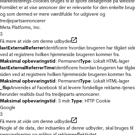
Markedsførings-cookies bruges til at spore besøgende på webste
Formålet er at vise annoncer der er relevante for den enkelte brug
og som dermed er mere værdifulde for udgivere og
tredjepartsannoncører
Meta Platforms, Inc.
3
Få mere at vide om denne udbyder
lastExternalReferrer
Identificere hvordan brugeren har tilgået sid
ved at registrere hvilken hjemmeside brugeren kommer fra.
Maksimal opbevaringstid
: Permanent
Type
: Lokalt HTML-lager
lastExternalReferrerTime
Identificere hvordan brugeren har tilgå
siden ved at registrere hvilken hjemmeside brugeren kommer fra.
Maksimal opbevaringstid
: Permanent
Type
: Lokalt HTML-lager
_fbp
Anvendes af Facebook til at levere forskellige reklame-tjenes
herunder realtids-bud fra tredjeparts-annoncører.
Maksimal opbevaringstid
: 3 mdr.
Type
: HTTP Cookie
Google
3
Få mere at vide om denne udbyder
Nogle af de data, der indsamles af denne udbyder, skal bruges til
personalisering og måling af reklameeffektivitet.