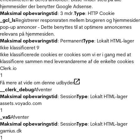
hjemmesider der benytter Google Adsense.
Maksimal opbevaringstid
: 3 mdr.
Type
: HTTP Cookie
_gcl_ls
Registrerer responsraten mellem brugeren og hjemmeside
pop-up annoncer - Dette benyttes til at optimere annoncernes
relevans på hjemmesiden.
Maksimal opbevaringstid
: Permanent
Type
: Lokalt HTML-lager
Ikke klassificeret
9
Ikke klassificerede cookies er cookies som vi er i gang med at
klassificere sammen med leverandørerne af de enkelte cookies
Clerk.io
1
Få mere at vide om denne udbyder
__clerk_debug
Afventer
Maksimal opbevaringstid
: Session
Type
: Lokalt HTML-lager
assets.voyado.com
1
_vaS
Afventer
Maksimal opbevaringstid
: Session
Type
: Lokalt HTML-lager
garnius.dk
1