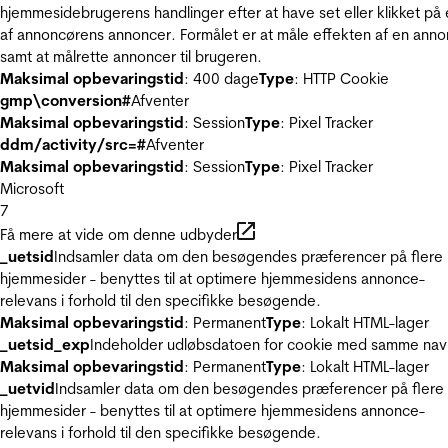
hjemmesidebrugerens handlinger efter at have set eller klikket på
af annoncørens annoncer. Formålet er at måle effekten af en ann
samt at målrette annoncer til brugeren.
Maksimal opbevaringstid
: 400 dage
Type
: HTTP Cookie
gmp\conversion#
Afventer
Maksimal opbevaringstid
: Session
Type
: Pixel Tracker
ddm/activity/src=#
Afventer
Maksimal opbevaringstid
: Session
Type
: Pixel Tracker
Microsoft
7
Få mere at vide om denne udbyder
_uetsid
Indsamler data om den besøgendes præferencer på flere
hjemmesider - benyttes til at optimere hjemmesidens annonce-
relevans i forhold til den specifikke besøgende.
Maksimal opbevaringstid
: Permanent
Type
: Lokalt HTML-lager
_uetsid_exp
Indeholder udløbsdatoen for cookie med samme nav
Maksimal opbevaringstid
: Permanent
Type
: Lokalt HTML-lager
_uetvid
Indsamler data om den besøgendes præferencer på flere
hjemmesider - benyttes til at optimere hjemmesidens annonce-
relevans i forhold til den specifikke besøgende.