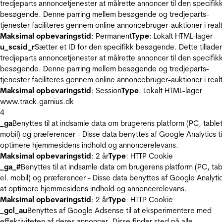
tredjeparts annoncetjenester at målrette annoncer til den specifik
besøgende. Denne parring mellem besøgende og tredjeparts-
tjenester faciliteres gennem online annoncebruger-auktioner i realt
Maksimal opbevaringstid
: Permanent
Type
: Lokalt HTML-lager
u_scsid_r
Sætter et ID for den specifikk besøgende. Dette tillader
tredjeparts annoncetjenester at målrette annoncer til den specifik
besøgende. Denne parring mellem besøgende og tredjeparts-
tjenester faciliteres gennem online annoncebruger-auktioner i realt
Maksimal opbevaringstid
: Session
Type
: Lokalt HTML-lager
www.track.garnius.dk
4
_ga
Benyttes til at indsamle data om brugerens platform (PC, tablet
mobil) og præferencer - Disse data benyttes af Google Analytics til
optimere hjemmesidens indhold og annoncerelevans.
Maksimal opbevaringstid
: 2 år
Type
: HTTP Cookie
_ga_#
Benyttes til at indsamle data om brugerens platform (PC, tab
el. mobil) og præferencer - Disse data benyttes af Google Analytics
at optimere hjemmesidens indhold og annoncerelevans.
Maksimal opbevaringstid
: 2 år
Type
: HTTP Cookie
_gcl_au
Benyttes af Google Adsense til at eksperimentere med
effektiviteten af deres annoncer. Disse finder sted på alle