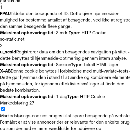
garnius.dk
1
FPAU
Tildeler den besøgende et ID. Dette giver hjemmesiden
mulighed for bestemme antallet af besøgende, ved ikke at registr
den samme besøgende flere gange.
Maksimal opbevaringstid
: 3 mdr.
Type
: HTTP Cookie
sc-static.net
2
u_scsid
Registrerer data om den besøgendes navigation på sitet -
dette benyttes til hjemmeside‐optimering gennem intern analyse.
Maksimal opbevaringstid
: Session
Type
: Lokalt HTML-lager
X-AB
Denne cookie benyttes i forbindelse med multi-variate-tests 
Dette gør hjemmesiden i stand til at ændre og kombinere element
på hjemmesiden, for igennem effektivitetsmålinger at finde den
bedste kombination.
Maksimal opbevaringstid
: 1 dag
Type
: HTTP Cookie
Markedsføring
27
Markedsførings-cookies bruges til at spore besøgende på webste
Formålet er at vise annoncer der er relevante for den enkelte brug
og som dermed er mere værdifulde for udgivere og