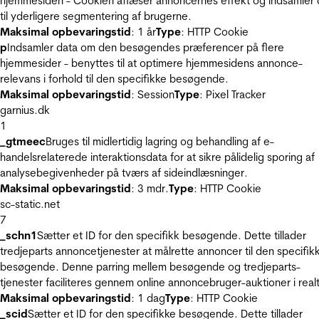
hjemmesiden - Cookien aflæser annoncernes effekt og indsamler 
til yderligere segmentering af brugerne.
Maksimal opbevaringstid
: 1 år
Type
: HTTP Cookie
p
Indsamler data om den besøgendes præferencer på flere
hjemmesider - benyttes til at optimere hjemmesidens annonce-
relevans i forhold til den specifikke besøgende.
Maksimal opbevaringstid
: Session
Type
: Pixel Tracker
garnius.dk
1
_gtmeec
Bruges til midlertidig lagring og behandling af e-
handelsrelaterede interaktionsdata for at sikre pålidelig sporing af
analysebegivenheder på tværs af sideindlæsninger.
Maksimal opbevaringstid
: 3 mdr.
Type
: HTTP Cookie
sc-static.net
7
_schn1
Sætter et ID for den specifikk besøgende. Dette tillader
tredjeparts annoncetjenester at målrette annoncer til den specifik
besøgende. Denne parring mellem besøgende og tredjeparts-
tjenester faciliteres gennem online annoncebruger-auktioner i realt
Maksimal opbevaringstid
: 1 dag
Type
: HTTP Cookie
_scid
Sætter et ID for den specifikke besøgende. Dette tillader