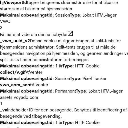
hjViewportId
Lagrer brugerens skærmstørrelse for at tilpasse
størrelsen af billeder på hjemmesiden.
Maksimal opbevaringstid
: Session
Type
: Lokalt HTML-lager
VWO
3
Få mere at vide om denne udbyder
_vwo_uuid_v2
Denne cookie muliggør brugen af split-tests for
hjemmesidens administrator. Split-tests bruges til at måle de
besøgendes navigation på hjemmesiden, og gennem ændringer v
split-tests finder administratoren forbedringer.
Maksimal opbevaringstid
: 1 år
Type
: HTTP Cookie
collect/v.gif
Afventer
Maksimal opbevaringstid
: Session
Type
: Pixel Tracker
vwo_apm_sent
Afventer
Maksimal opbevaringstid
: Permanent
Type
: Lokalt HTML-lager
assets.voyado.com
1
_va
Indeholder ID for den besøgende. Benyttes til identificering af
besøgende ved tilbagevending.
Maksimal opbevaringstid
: 1 år
Type
: HTTP Cookie