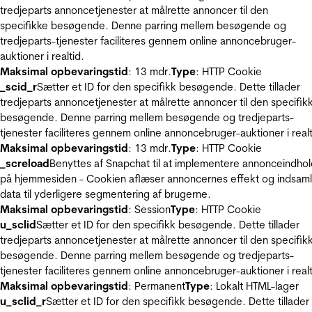
tredjeparts annoncetjenester at målrette annoncer til den
specifikke besøgende. Denne parring mellem besøgende og
tredjeparts-tjenester faciliteres gennem online annoncebruger-
auktioner i realtid.
Maksimal opbevaringstid
: 13 mdr.
Type
: HTTP Cookie
_scid_r
Sætter et ID for den specifikk besøgende. Dette tillader
tredjeparts annoncetjenester at målrette annoncer til den specifik
besøgende. Denne parring mellem besøgende og tredjeparts-
tjenester faciliteres gennem online annoncebruger-auktioner i realt
Maksimal opbevaringstid
: 13 mdr.
Type
: HTTP Cookie
_screload
Benyttes af Snapchat til at implementere annonceindho
på hjemmesiden - Cookien aflæser annoncernes effekt og indsaml
data til yderligere segmentering af brugerne.
Maksimal opbevaringstid
: Session
Type
: HTTP Cookie
u_sclid
Sætter et ID for den specifikk besøgende. Dette tillader
tredjeparts annoncetjenester at målrette annoncer til den specifik
besøgende. Denne parring mellem besøgende og tredjeparts-
tjenester faciliteres gennem online annoncebruger-auktioner i realt
Maksimal opbevaringstid
: Permanent
Type
: Lokalt HTML-lager
u_sclid_r
Sætter et ID for den specifikk besøgende. Dette tillader