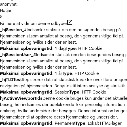
anonymt.
Hotjar
5
Få mere at vide om denne udbyder
_hjSession_#
Indsamler statistik om den besøgendes besøg på
hjemmesiden såsom antallet af besøg, den gennemsnitlige tid på
hjemmesiden og hvilke sider der er læst.
Maksimal opbevaringstid
: 1 dag
Type
: HTTP Cookie
_hjSessionUser_#
Indsamler statistik om den besøgendes besøg 
hjemmesiden såsom antallet af besøg, den gennemsnitlige tid på
hjemmesiden og hvilke sider der er læst.
Maksimal opbevaringstid
: 1 år
Type
: HTTP Cookie
_hjTLDTest
Registrerer data af statistisk karakter over flere bruger
navigation på hjemmesiden. Benyttes til intern analyse og statistik.
Maksimal opbevaringstid
: Session
Type
: HTTP Cookie
hjActiveViewportIds
Denne cookie bruges kun under det aktuell
besøg; her indsamles der udelukkende ikke-personlig information
omkring, hvilke undersider der besøges. Denne information bruges
hjemmesiden til at optimere deres hjemmeside og undersider.
Maksimal opbevaringstid
: Permanent
Type
: Lokalt HTML-lager