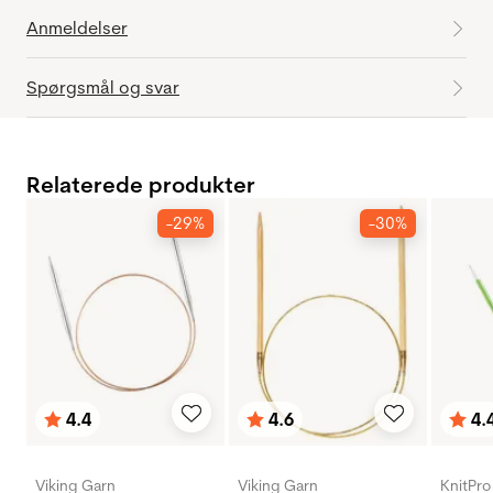
Anmeldelser
Spørgsmål og svar
Relaterede produkter
-29%
-30%
4.4
4.6
4.
Vurdering:
ud af 5 stjerner
Vurdering:
ud af 5 stjerner
Vurd
ud af
Viking Garn
Viking Garn
KnitPro