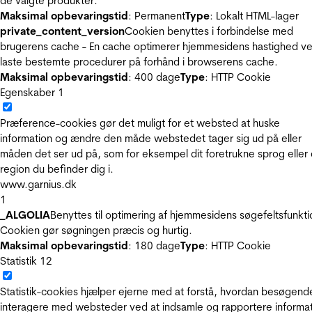
de valgte produkter.
Maksimal opbevaringstid
: Permanent
Type
: Lokalt HTML-lager
private_content_version
Cookien benyttes i forbindelse med
brugerens cache - En cache optimerer hjemmesidens hastighed ve
laste bestemte procedurer på forhånd i browserens cache.
Maksimal opbevaringstid
: 400 dage
Type
: HTTP Cookie
Egenskaber
1
Præference-cookies gør det muligt for et websted at huske
information og ændre den måde webstedet tager sig ud på eller
måden det ser ud på, som for eksempel dit foretrukne sprog eller
region du befinder dig i.
www.garnius.dk
1
_ALGOLIA
Benyttes til optimering af hjemmesidens søgefeltsfunkti
Cookien gør søgningen præcis og hurtig.
Maksimal opbevaringstid
: 180 dage
Type
: HTTP Cookie
Statistik
12
Statistik-cookies hjælper ejerne med at forstå, hvordan besøgend
interagere med websteder ved at indsamle og rapportere informa