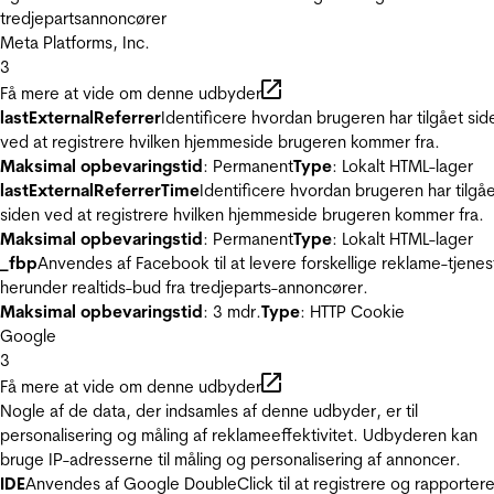
tredjepartsannoncører
Meta Platforms, Inc.
3
Få mere at vide om denne udbyder
lastExternalReferrer
Identificere hvordan brugeren har tilgået sid
ved at registrere hvilken hjemmeside brugeren kommer fra.
Maksimal opbevaringstid
: Permanent
Type
: Lokalt HTML-lager
lastExternalReferrerTime
Identificere hvordan brugeren har tilgå
siden ved at registrere hvilken hjemmeside brugeren kommer fra.
Maksimal opbevaringstid
: Permanent
Type
: Lokalt HTML-lager
_fbp
Anvendes af Facebook til at levere forskellige reklame-tjenes
herunder realtids-bud fra tredjeparts-annoncører.
Maksimal opbevaringstid
: 3 mdr.
Type
: HTTP Cookie
Google
3
Få mere at vide om denne udbyder
Nogle af de data, der indsamles af denne udbyder, er til
personalisering og måling af reklameeffektivitet. Udbyderen kan
bruge IP-adresserne til måling og personalisering af annoncer.
IDE
Anvendes af Google DoubleClick til at registrere og rapporter