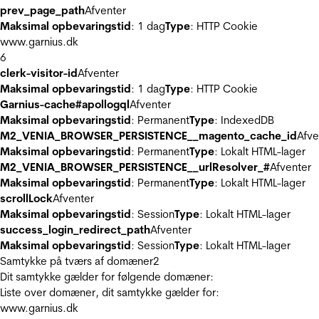
prev_page_path
Afventer
Maksimal opbevaringstid
: 1 dag
Type
: HTTP Cookie
www.garnius.dk
6
clerk-visitor-id
Afventer
Maksimal opbevaringstid
: 1 dag
Type
: HTTP Cookie
Garnius-cache#apollogql
Afventer
Maksimal opbevaringstid
: Permanent
Type
: IndexedDB
M2_VENIA_BROWSER_PERSISTENCE__magento_cache_id
Afve
Maksimal opbevaringstid
: Permanent
Type
: Lokalt HTML-lager
M2_VENIA_BROWSER_PERSISTENCE__urlResolver_#
Afventer
Maksimal opbevaringstid
: Permanent
Type
: Lokalt HTML-lager
scrollLock
Afventer
Maksimal opbevaringstid
: Session
Type
: Lokalt HTML-lager
success_login_redirect_path
Afventer
Maksimal opbevaringstid
: Session
Type
: Lokalt HTML-lager
Samtykke på tværs af domæner
2
Dit samtykke gælder for følgende domæner:
Liste over domæner, dit samtykke gælder for:
www.garnius.dk