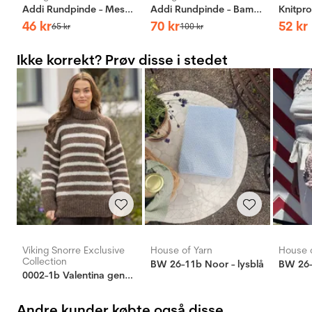
Addi Rundpinde - Messing
Addi Rundpinde - Bambus
46
kr
70
kr
52
kr
65
kr
100
kr
Ikke korrekt? Prøv disse i stedet
Viking Snorre Exclusive
House of Yarn
House o
Collection
BW 26-11b Noor - lysblå
BW 26-
0002-1b Valentina genser
Andre kunder købte også disse