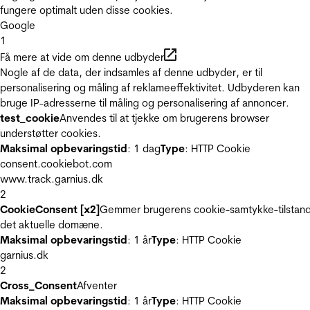
fungere optimalt uden disse cookies.
Google
1
Få mere at vide om denne udbyder
Nogle af de data, der indsamles af denne udbyder, er til
personalisering og måling af reklameeffektivitet. Udbyderen kan
bruge IP-adresserne til måling og personalisering af annoncer.
test_cookie
Anvendes til at tjekke om brugerens browser
understøtter cookies.
Maksimal opbevaringstid
: 1 dag
Type
: HTTP Cookie
consent.cookiebot.com
www.track.garnius.dk
2
CookieConsent [x2]
Gemmer brugerens cookie-samtykke-tilstand
det aktuelle domæne.
Maksimal opbevaringstid
: 1 år
Type
: HTTP Cookie
garnius.dk
2
Cross_Consent
Afventer
Maksimal opbevaringstid
: 1 år
Type
: HTTP Cookie