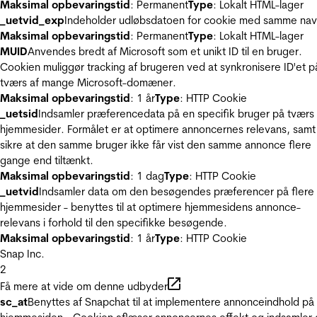
Maksimal opbevaringstid
: Permanent
Type
: Lokalt HTML-lager
_uetvid_exp
Indeholder udløbsdatoen for cookie med samme nav
Maksimal opbevaringstid
: Permanent
Type
: Lokalt HTML-lager
MUID
Anvendes bredt af Microsoft som et unikt ID til en bruger.
Cookien muliggør tracking af brugeren ved at synkronisere ID'et p
tværs af mange Microsoft-domæner.
Maksimal opbevaringstid
: 1 år
Type
: HTTP Cookie
_uetsid
Indsamler præferencedata på en specifik bruger på tværs 
hjemmesider. Formålet er at optimere annoncernes relevans, samt
sikre at den samme bruger ikke får vist den samme annonce flere
gange end tiltænkt.
Maksimal opbevaringstid
: 1 dag
Type
: HTTP Cookie
_uetvid
Indsamler data om den besøgendes præferencer på flere
hjemmesider - benyttes til at optimere hjemmesidens annonce-
relevans i forhold til den specifikke besøgende.
Maksimal opbevaringstid
: 1 år
Type
: HTTP Cookie
Snap Inc.
2
Få mere at vide om denne udbyder
sc_at
Benyttes af Snapchat til at implementere annonceindhold på