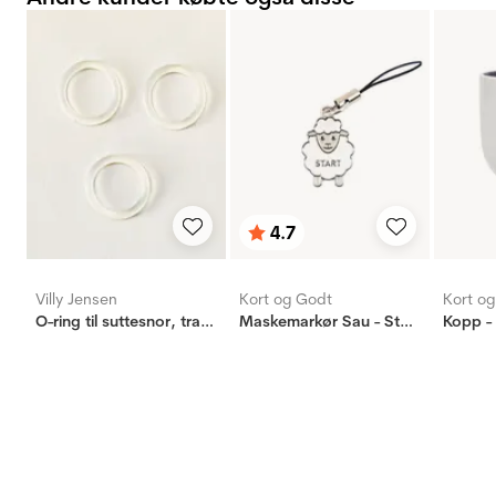
4.7
Vurdering:
ud af 5 stjerner
Villy Jensen
Kort og Godt
Kort o
O-ring til suttesnor, transparent
Maskemarkør Sau - Start - Hvit
Kopp - 