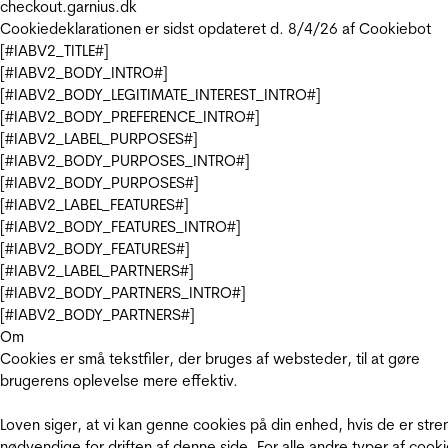
checkout.garnius.dk
Cookiedeklarationen er sidst opdateret d. 8/4/26 af
Cookiebot
[#IABV2_TITLE#]
[#IABV2_BODY_INTRO#]
[#IABV2_BODY_LEGITIMATE_INTEREST_INTRO#]
[#IABV2_BODY_PREFERENCE_INTRO#]
[#IABV2_LABEL_PURPOSES#]
[#IABV2_BODY_PURPOSES_INTRO#]
[#IABV2_BODY_PURPOSES#]
[#IABV2_LABEL_FEATURES#]
[#IABV2_BODY_FEATURES_INTRO#]
[#IABV2_BODY_FEATURES#]
[#IABV2_LABEL_PARTNERS#]
[#IABV2_BODY_PARTNERS_INTRO#]
[#IABV2_BODY_PARTNERS#]
Om
Cookies er små tekstfiler, der bruges af websteder, til at gøre
brugerens oplevelse mere effektiv.
Loven siger, at vi kan genne cookies på din enhed, hvis de er stre
nødvendige for driften af denne side. For alle andre typer af cooki