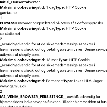
Initial_Consent
Afventer
Maksimal opbevaringstid
: 1 dag
Type
: HTTP Cookie
garnius.no
1
PHPSESSID
Bevarer brugertilstand på tværs af sideforespørgsler.
Maksimal opbevaringstid
: 1 dag
Type
: HTTP Cookie
sc-static.net
2
_scsrid
Nødvendig for at de sikkerhedsmæssige aspekter i
hjemmesidens check-out og betalingssystem virker. Denne servic
udbydes af shopify.com.
Maksimal opbevaringstid
: 13 mdr.
Type
: HTTP Cookie
_scsrid
Nødvendig for at de sikkerhedsmæssige aspekter i
hjemmesidens check-out og betalingssystem virker. Denne servic
udbydes af shopify.com.
Maksimal opbevaringstid
: Permanent
Type
: Lokalt HTML-lager
www.garnius.dk
2
M2_VENIA_BROWSER_PERSISTENCE__cartId
Nødvendig for
hjemmesidens indkøbsvogns-funktion. Tillader hjemmesiden at hus