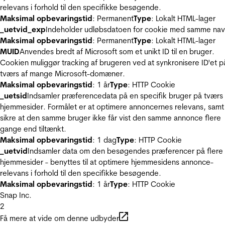
relevans i forhold til den specifikke besøgende.
Maksimal opbevaringstid
: Permanent
Type
: Lokalt HTML-lager
_uetvid_exp
Indeholder udløbsdatoen for cookie med samme nav
Maksimal opbevaringstid
: Permanent
Type
: Lokalt HTML-lager
MUID
Anvendes bredt af Microsoft som et unikt ID til en bruger.
Cookien muliggør tracking af brugeren ved at synkronisere ID'et p
tværs af mange Microsoft-domæner.
Maksimal opbevaringstid
: 1 år
Type
: HTTP Cookie
_uetsid
Indsamler præferencedata på en specifik bruger på tværs 
hjemmesider. Formålet er at optimere annoncernes relevans, samt
sikre at den samme bruger ikke får vist den samme annonce flere
gange end tiltænkt.
Maksimal opbevaringstid
: 1 dag
Type
: HTTP Cookie
_uetvid
Indsamler data om den besøgendes præferencer på flere
hjemmesider - benyttes til at optimere hjemmesidens annonce-
relevans i forhold til den specifikke besøgende.
Maksimal opbevaringstid
: 1 år
Type
: HTTP Cookie
Snap Inc.
2
Få mere at vide om denne udbyder