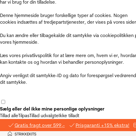
har vi brug for din tilladelse.
Denne hjemmeside bruger forskellige typer af cookies. Nogen
cookies indsættes af tredjepartstjenester, der vises på vores sider
Du kan ændre eller tilbagekalde dit samtykke via cookiepolitikken 
vores hjemmeside.
Læs vores privatlivspolitik for at lære mere om, hvem vi er, hvorda
kan kontakte os og hvordan vi behandler personoplysninger.
Angiv venligst dit samtykke-ID og dato for forespørgsel vedrøren
dit samtykke.
Sælg eller del ikke mine personlige oplysninger
Tillad alle
Tilpas
Tillad udvalgte
Ikke tilladt
Gratis fragt over 599,-
Prisgaranti +15% ekstra!
Hjem
STRIKKEKITS
>