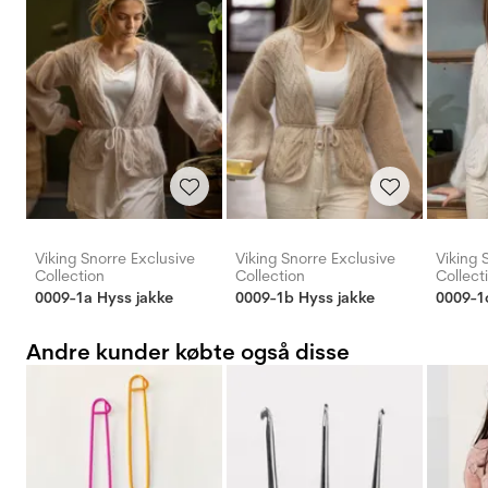
Viking Snorre Exclusive
Viking Snorre Exclusive
Viking 
Collection
Collection
Collect
0009-1a Hyss jakke
0009-1b Hyss jakke
0009-1
Andre kunder købte også disse