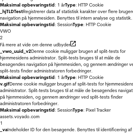
Maksimal opbevaringstid
: 1 år
Type
: HTTP Cookie
_hjTLDTest
Registrerer data af statistisk karakter over flere bruger
navigation på hjemmesiden. Benyttes til intern analyse og statistik.
Maksimal opbevaringstid
: Session
Type
: HTTP Cookie
VWO
2
Få mere at vide om denne udbyder
_vwo_uuid_v2
Denne cookie muliggør brugen af split-tests for
hjemmesidens administrator. Split-tests bruges til at måle de
besøgendes navigation på hjemmesiden, og gennem ændringer v
split-tests finder administratoren forbedringer.
Maksimal opbevaringstid
: 1 år
Type
: HTTP Cookie
v.gif
Denne cookie muliggør brugen af split-tests for hjemmesiden
administrator. Split-tests bruges til at måle de besøgendes navigat
på hjemmesiden, og gennem ændringer ved split-tests finder
administratoren forbedringer.
Maksimal opbevaringstid
: Session
Type
: Pixel Tracker
assets.voyado.com
1
_va
Indeholder ID for den besøgende. Benyttes til identificering af