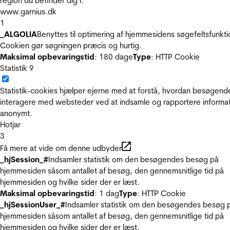
region du befinder dig i.
www.garnius.dk
1
_ALGOLIA
Benyttes til optimering af hjemmesidens søgefeltsfunkti
Cookien gør søgningen præcis og hurtig.
Maksimal opbevaringstid
: 180 dage
Type
: HTTP Cookie
Statistik
9
Statistik-cookies hjælper ejerne med at forstå, hvordan besøgend
interagere med websteder ved at indsamle og rapportere informa
anonymt.
Hotjar
3
Få mere at vide om denne udbyder
_hjSession_#
Indsamler statistik om den besøgendes besøg på
hjemmesiden såsom antallet af besøg, den gennemsnitlige tid på
hjemmesiden og hvilke sider der er læst.
Maksimal opbevaringstid
: 1 dag
Type
: HTTP Cookie
_hjSessionUser_#
Indsamler statistik om den besøgendes besøg 
hjemmesiden såsom antallet af besøg, den gennemsnitlige tid på
hjemmesiden og hvilke sider der er læst.