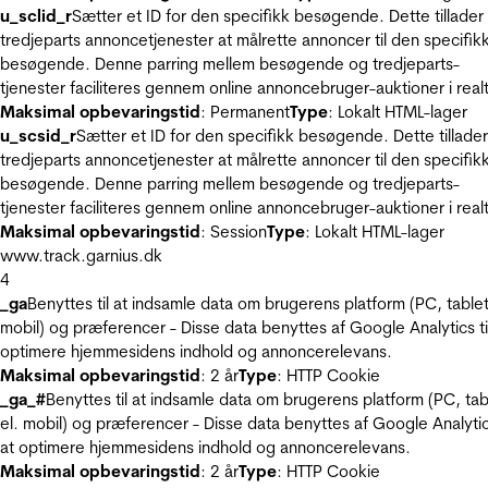
u_sclid_r
Sætter et ID for den specifikk besøgende. Dette tillader
tredjeparts annoncetjenester at målrette annoncer til den specifik
besøgende. Denne parring mellem besøgende og tredjeparts-
tjenester faciliteres gennem online annoncebruger-auktioner i realt
Maksimal opbevaringstid
: Permanent
Type
: Lokalt HTML-lager
u_scsid_r
Sætter et ID for den specifikk besøgende. Dette tillader
tredjeparts annoncetjenester at målrette annoncer til den specifik
besøgende. Denne parring mellem besøgende og tredjeparts-
tjenester faciliteres gennem online annoncebruger-auktioner i realt
Maksimal opbevaringstid
: Session
Type
: Lokalt HTML-lager
www.track.garnius.dk
4
_ga
Benyttes til at indsamle data om brugerens platform (PC, tablet
mobil) og præferencer - Disse data benyttes af Google Analytics til
optimere hjemmesidens indhold og annoncerelevans.
Maksimal opbevaringstid
: 2 år
Type
: HTTP Cookie
_ga_#
Benyttes til at indsamle data om brugerens platform (PC, tab
el. mobil) og præferencer - Disse data benyttes af Google Analytics
at optimere hjemmesidens indhold og annoncerelevans.
Maksimal opbevaringstid
: 2 år
Type
: HTTP Cookie