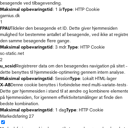
besøgende ved tilbagevending.
Maksimal opbevaringstid
: 1 år
Type
: HTTP Cookie
garnius.dk
1
FPAU
Tildeler den besøgende et ID. Dette giver hjemmesiden
mulighed for bestemme antallet af besøgende, ved ikke at registr
den samme besøgende flere gange.
Maksimal opbevaringstid
: 3 mdr.
Type
: HTTP Cookie
sc-static.net
2
u_scsid
Registrerer data om den besøgendes navigation på sitet -
dette benyttes til hjemmeside‐optimering gennem intern analyse.
Maksimal opbevaringstid
: Session
Type
: Lokalt HTML-lager
X-AB
Denne cookie benyttes i forbindelse med multi-variate-tests 
Dette gør hjemmesiden i stand til at ændre og kombinere element
på hjemmesiden, for igennem effektivitetsmålinger at finde den
bedste kombination.
Maksimal opbevaringstid
: 1 dag
Type
: HTTP Cookie
Markedsføring
27