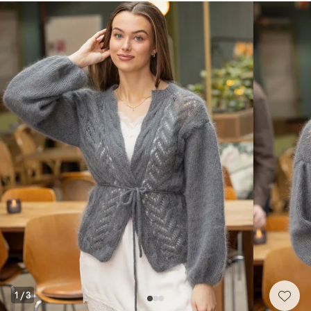
1
/
3