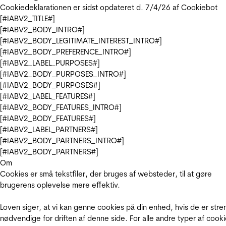
Cookiedeklarationen er sidst opdateret d. 7/4/26 af
Cookiebot
[#IABV2_TITLE#]
[#IABV2_BODY_INTRO#]
[#IABV2_BODY_LEGITIMATE_INTEREST_INTRO#]
[#IABV2_BODY_PREFERENCE_INTRO#]
[#IABV2_LABEL_PURPOSES#]
[#IABV2_BODY_PURPOSES_INTRO#]
[#IABV2_BODY_PURPOSES#]
[#IABV2_LABEL_FEATURES#]
[#IABV2_BODY_FEATURES_INTRO#]
[#IABV2_BODY_FEATURES#]
[#IABV2_LABEL_PARTNERS#]
[#IABV2_BODY_PARTNERS_INTRO#]
[#IABV2_BODY_PARTNERS#]
Om
Cookies er små tekstfiler, der bruges af websteder, til at gøre
brugerens oplevelse mere effektiv.
Loven siger, at vi kan genne cookies på din enhed, hvis de er stre
nødvendige for driften af denne side. For alle andre typer af cooki