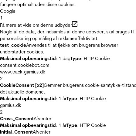
fungere optimalt uden disse cookies.
Google
1
Få mere at vide om denne udbyder
Nogle af de data, der indsamles af denne udbyder, skal bruges til
personalisering og måling af reklameeffektivitet.
test_cookie
Anvendes til at tjekke om brugerens browser
understøtter cookies.
Maksimal opbevaringstid
: 1 dag
Type
: HTTP Cookie
consent.cookiebot.com
www.track.garnius.dk
2
CookieConsent [x2]
Gemmer brugerens cookie-samtykke-tilstand
det aktuelle domæne.
Maksimal opbevaringstid
: 1 år
Type
: HTTP Cookie
garnius.dk
2
Cross_Consent
Afventer
Maksimal opbevaringstid
: 1 år
Type
: HTTP Cookie
Initial_Consent
Afventer