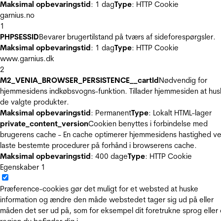
Maksimal opbevaringstid
: 1 dag
Type
: HTTP Cookie
garnius.no
1
PHPSESSID
Bevarer brugertilstand på tværs af sideforespørgsler.
Maksimal opbevaringstid
: 1 dag
Type
: HTTP Cookie
www.garnius.dk
2
M2_VENIA_BROWSER_PERSISTENCE__cartId
Nødvendig for
hjemmesidens indkøbsvogns-funktion. Tillader hjemmesiden at hus
de valgte produkter.
Maksimal opbevaringstid
: Permanent
Type
: Lokalt HTML-lager
private_content_version
Cookien benyttes i forbindelse med
brugerens cache - En cache optimerer hjemmesidens hastighed ve
laste bestemte procedurer på forhånd i browserens cache.
Maksimal opbevaringstid
: 400 dage
Type
: HTTP Cookie
Egenskaber
1
Præference-cookies gør det muligt for et websted at huske
information og ændre den måde webstedet tager sig ud på eller
måden det ser ud på, som for eksempel dit foretrukne sprog eller