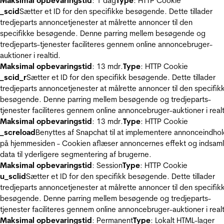
Maksimal opbevaringstid
: 1 dag
Type
: HTTP Cookie
_scid
Sætter et ID for den specifikke besøgende. Dette tillader
tredjeparts annoncetjenester at målrette annoncer til den
specifikke besøgende. Denne parring mellem besøgende og
tredjeparts-tjenester faciliteres gennem online annoncebruger-
auktioner i realtid.
Maksimal opbevaringstid
: 13 mdr.
Type
: HTTP Cookie
_scid_r
Sætter et ID for den specifikk besøgende. Dette tillader
tredjeparts annoncetjenester at målrette annoncer til den specifik
besøgende. Denne parring mellem besøgende og tredjeparts-
tjenester faciliteres gennem online annoncebruger-auktioner i realt
Maksimal opbevaringstid
: 13 mdr.
Type
: HTTP Cookie
_screload
Benyttes af Snapchat til at implementere annonceindho
på hjemmesiden - Cookien aflæser annoncernes effekt og indsaml
data til yderligere segmentering af brugerne.
Maksimal opbevaringstid
: Session
Type
: HTTP Cookie
u_sclid
Sætter et ID for den specifikk besøgende. Dette tillader
tredjeparts annoncetjenester at målrette annoncer til den specifik
besøgende. Denne parring mellem besøgende og tredjeparts-
tjenester faciliteres gennem online annoncebruger-auktioner i realt
Maksimal opbevaringstid
: Permanent
Type
: Lokalt HTML-lager