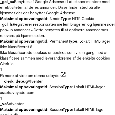
_gcl_au
Benyttes af Google Adsense til at eksperimentere med
effektiviteten af deres annoncer. Disse finder sted på alle
hjemmesider der benytter Google Adsense.
Maksimal opbevaringstid
: 3 mdr.
Type
: HTTP Cookie
_gcl_ls
Registrerer responsraten mellem brugeren og hjemmeside
pop-up annoncer - Dette benyttes til at optimere annoncernes
relevans på hjemmesiden.
Maksimal opbevaringstid
: Permanent
Type
: Lokalt HTML-lager
Ikke klassificeret
8
Ikke klassificerede cookies er cookies som vi er i gang med at
klassificere sammen med leverandørerne af de enkelte cookies
Clerk.io
1
Få mere at vide om denne udbyder
__clerk_debug
Afventer
Maksimal opbevaringstid
: Session
Type
: Lokalt HTML-lager
assets.voyado.com
1
_vaS
Afventer
Maksimal opbevaringstid
: Session
Type
: Lokalt HTML-lager