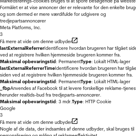
Markedsførings-cookies bruges til at spore besøgende på webste
Formålet er at vise annoncer der er relevante for den enkelte brug
og som dermed er mere værdifulde for udgivere og
tredjepartsannoncører
Meta Platforms, Inc.
3
Få mere at vide om denne udbyder
lastExternalReferrer
Identificere hvordan brugeren har tilgået sid
ved at registrere hvilken hjemmeside brugeren kommer fra.
Maksimal opbevaringstid
: Permanent
Type
: Lokalt HTML-lager
lastExternalReferrerTime
Identificere hvordan brugeren har tilgå
siden ved at registrere hvilken hjemmeside brugeren kommer fra.
Maksimal opbevaringstid
: Permanent
Type
: Lokalt HTML-lager
_fbp
Anvendes af Facebook til at levere forskellige reklame-tjenes
herunder realtids-bud fra tredjeparts-annoncører.
Maksimal opbevaringstid
: 3 mdr.
Type
: HTTP Cookie
Google
3
Få mere at vide om denne udbyder
Nogle af de data, der indsamles af denne udbyder, skal bruges til
personalisering og måling af reklameeffektivitet.