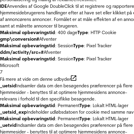
IDE
Anvendes af Google DoubleClick til at registrere og rapporter
hjemmesidebrugerens handlinger efter at have set eller klikket på
af annoncørens annoncer. Formålet er at måle effekten af en ann
samt at målrette annoncer til brugeren.
Maksimal opbevaringstid
: 400 dage
Type
: HTTP Cookie
gmp\conversion#
Afventer
Maksimal opbevaringstid
: Session
Type
: Pixel Tracker
ddm/activity/src=#
Afventer
Maksimal opbevaringstid
: Session
Type
: Pixel Tracker
Microsoft
7
Få mere at vide om denne udbyder
_uetsid
Indsamler data om den besøgendes præferencer på flere
hjemmesider - benyttes til at optimere hjemmesidens annonce-
relevans i forhold til den specifikke besøgende.
Maksimal opbevaringstid
: Permanent
Type
: Lokalt HTML-lager
_uetsid_exp
Indeholder udløbsdatoen for cookie med samme nav
Maksimal opbevaringstid
: Permanent
Type
: Lokalt HTML-lager
_uetvid
Indsamler data om den besøgendes præferencer på flere
hjemmesider - benyttes til at optimere hjemmesidens annonce-