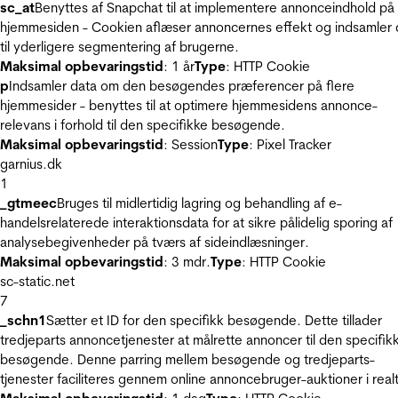
sc_at
Benyttes af Snapchat til at implementere annonceindhold på
hjemmesiden - Cookien aflæser annoncernes effekt og indsamler 
til yderligere segmentering af brugerne.
Maksimal opbevaringstid
: 1 år
Type
: HTTP Cookie
p
Indsamler data om den besøgendes præferencer på flere
hjemmesider - benyttes til at optimere hjemmesidens annonce-
relevans i forhold til den specifikke besøgende.
Maksimal opbevaringstid
: Session
Type
: Pixel Tracker
garnius.dk
1
_gtmeec
Bruges til midlertidig lagring og behandling af e-
handelsrelaterede interaktionsdata for at sikre pålidelig sporing af
analysebegivenheder på tværs af sideindlæsninger.
Maksimal opbevaringstid
: 3 mdr.
Type
: HTTP Cookie
sc-static.net
7
_schn1
Sætter et ID for den specifikk besøgende. Dette tillader
tredjeparts annoncetjenester at målrette annoncer til den specifik
besøgende. Denne parring mellem besøgende og tredjeparts-
tjenester faciliteres gennem online annoncebruger-auktioner i realt