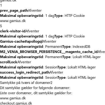
garnius.dk
1
prev_page_path
Afventer
Maksimal opbevaringstid
: 1 dag
Type
: HTTP Cookie
www.garnius.dk
5
clerk-visitor-id
Afventer
Maksimal opbevaringstid
: 1 dag
Type
: HTTP Cookie
Garnius-cache#apollogql
Afventer
Maksimal opbevaringstid
: Permanent
Type
: IndexedDB
M2_VENIA_BROWSER_PERSISTENCE__magento_cache_id
Afve
Maksimal opbevaringstid
: Permanent
Type
: Lokalt HTML-lager
scrollLock
Afventer
Maksimal opbevaringstid
: Session
Type
: Lokalt HTML-lager
success_login_redirect_path
Afventer
Maksimal opbevaringstid
: Session
Type
: Lokalt HTML-lager
Samtykke på tværs af domæner
2
Dit samtykke gælder for følgende domæner:
Liste over domæner, dit samtykke gælder for:
www.garnius.dk
checkout.garnius.dk