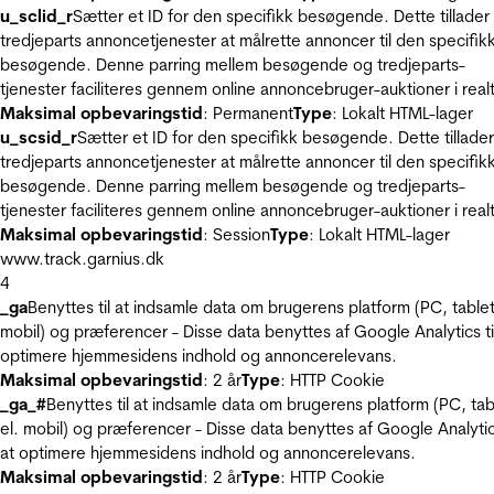
u_sclid_r
Sætter et ID for den specifikk besøgende. Dette tillader
tredjeparts annoncetjenester at målrette annoncer til den specifik
besøgende. Denne parring mellem besøgende og tredjeparts-
tjenester faciliteres gennem online annoncebruger-auktioner i realt
Maksimal opbevaringstid
: Permanent
Type
: Lokalt HTML-lager
u_scsid_r
Sætter et ID for den specifikk besøgende. Dette tillader
tredjeparts annoncetjenester at målrette annoncer til den specifik
besøgende. Denne parring mellem besøgende og tredjeparts-
tjenester faciliteres gennem online annoncebruger-auktioner i realt
Maksimal opbevaringstid
: Session
Type
: Lokalt HTML-lager
www.track.garnius.dk
4
_ga
Benyttes til at indsamle data om brugerens platform (PC, tablet
mobil) og præferencer - Disse data benyttes af Google Analytics til
optimere hjemmesidens indhold og annoncerelevans.
Maksimal opbevaringstid
: 2 år
Type
: HTTP Cookie
_ga_#
Benyttes til at indsamle data om brugerens platform (PC, tab
el. mobil) og præferencer - Disse data benyttes af Google Analytics
at optimere hjemmesidens indhold og annoncerelevans.
Maksimal opbevaringstid
: 2 år
Type
: HTTP Cookie