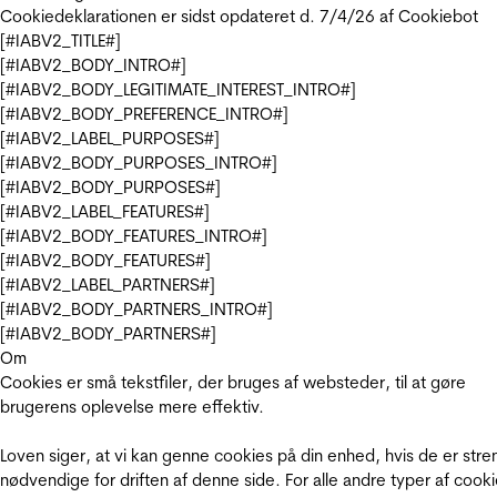
Cookiedeklarationen er sidst opdateret d. 7/4/26 af
Cookiebot
[#IABV2_TITLE#]
[#IABV2_BODY_INTRO#]
[#IABV2_BODY_LEGITIMATE_INTEREST_INTRO#]
[#IABV2_BODY_PREFERENCE_INTRO#]
[#IABV2_LABEL_PURPOSES#]
[#IABV2_BODY_PURPOSES_INTRO#]
[#IABV2_BODY_PURPOSES#]
[#IABV2_LABEL_FEATURES#]
[#IABV2_BODY_FEATURES_INTRO#]
[#IABV2_BODY_FEATURES#]
[#IABV2_LABEL_PARTNERS#]
[#IABV2_BODY_PARTNERS_INTRO#]
[#IABV2_BODY_PARTNERS#]
Om
Cookies er små tekstfiler, der bruges af websteder, til at gøre
brugerens oplevelse mere effektiv.
Loven siger, at vi kan genne cookies på din enhed, hvis de er stre
nødvendige for driften af denne side. For alle andre typer af cooki