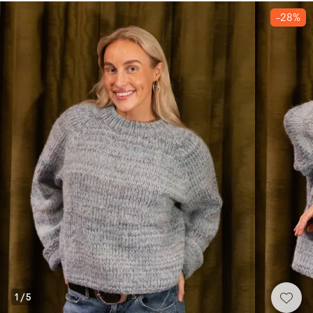
-28%
1
/
5