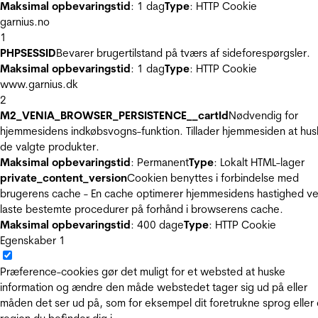
Maksimal opbevaringstid
: 1 dag
Type
: HTTP Cookie
garnius.no
1
PHPSESSID
Bevarer brugertilstand på tværs af sideforespørgsler.
Maksimal opbevaringstid
: 1 dag
Type
: HTTP Cookie
www.garnius.dk
2
M2_VENIA_BROWSER_PERSISTENCE__cartId
Nødvendig for
hjemmesidens indkøbsvogns-funktion. Tillader hjemmesiden at hus
de valgte produkter.
Maksimal opbevaringstid
: Permanent
Type
: Lokalt HTML-lager
private_content_version
Cookien benyttes i forbindelse med
brugerens cache - En cache optimerer hjemmesidens hastighed ve
laste bestemte procedurer på forhånd i browserens cache.
Maksimal opbevaringstid
: 400 dage
Type
: HTTP Cookie
Egenskaber
1
Præference-cookies gør det muligt for et websted at huske
information og ændre den måde webstedet tager sig ud på eller
måden det ser ud på, som for eksempel dit foretrukne sprog eller