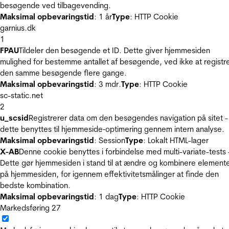
besøgende ved tilbagevending.
Maksimal opbevaringstid
: 1 år
Type
: HTTP Cookie
garnius.dk
1
FPAU
Tildeler den besøgende et ID. Dette giver hjemmesiden
mulighed for bestemme antallet af besøgende, ved ikke at registr
den samme besøgende flere gange.
Maksimal opbevaringstid
: 3 mdr.
Type
: HTTP Cookie
sc-static.net
2
u_scsid
Registrerer data om den besøgendes navigation på sitet -
dette benyttes til hjemmeside‐optimering gennem intern analyse.
Maksimal opbevaringstid
: Session
Type
: Lokalt HTML-lager
X-AB
Denne cookie benyttes i forbindelse med multi-variate-tests 
Dette gør hjemmesiden i stand til at ændre og kombinere element
på hjemmesiden, for igennem effektivitetsmålinger at finde den
bedste kombination.
Maksimal opbevaringstid
: 1 dag
Type
: HTTP Cookie
Markedsføring
27