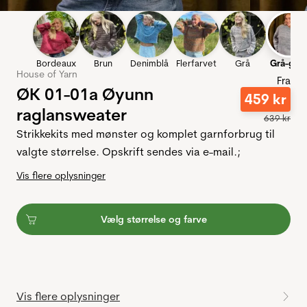
Bordeaux
Brun
Denimblå
Flerfarvet
Grå
Grå-grø
House of Yarn
Fra
ØK 01-01a Øyunn
459
kr
raglansweater
639
kr
Strikkekits med mønster og komplet garnforbrug til
valgte størrelse. Opskrift sendes via e-mail.;
Vis flere oplysninger
Vælg størrelse og farve
Vis flere oplysninger