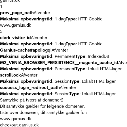
garnius.dk
1
prev_page_path
Afventer
Maksimal opbevaringstid
: 1 dag
Type
: HTTP Cookie
www.garnius.dk
5
clerk-visitor-id
Afventer
Maksimal opbevaringstid
: 1 dag
Type
: HTTP Cookie
Garnius-cache#apollogql
Afventer
Maksimal opbevaringstid
: Permanent
Type
: IndexedDB
M2_VENIA_BROWSER_PERSISTENCE__magento_cache_id
Afve
Maksimal opbevaringstid
: Permanent
Type
: Lokalt HTML-lager
scrollLock
Afventer
Maksimal opbevaringstid
: Session
Type
: Lokalt HTML-lager
success_login_redirect_path
Afventer
Maksimal opbevaringstid
: Session
Type
: Lokalt HTML-lager
Samtykke på tværs af domæner
2
Dit samtykke gælder for følgende domæner:
Liste over domæner, dit samtykke gælder for:
www.garnius.dk
checkout.garnius.dk