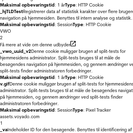
Maksimal opbevaringstid
: 1 år
Type
: HTTP Cookie
_hjTLDTest
Registrerer data af statistisk karakter over flere bruger
navigation på hjemmesiden. Benyttes til intern analyse og statistik.
Maksimal opbevaringstid
: Session
Type
: HTTP Cookie
VWO
2
Få mere at vide om denne udbyder
_vwo_uuid_v2
Denne cookie muliggør brugen af split-tests for
hjemmesidens administrator. Split-tests bruges til at måle de
besøgendes navigation på hjemmesiden, og gennem ændringer v
split-tests finder administratoren forbedringer.
Maksimal opbevaringstid
: 1 år
Type
: HTTP Cookie
v.gif
Denne cookie muliggør brugen af split-tests for hjemmesiden
administrator. Split-tests bruges til at måle de besøgendes navigat
på hjemmesiden, og gennem ændringer ved split-tests finder
administratoren forbedringer.
Maksimal opbevaringstid
: Session
Type
: Pixel Tracker
assets.voyado.com
1
_va
Indeholder ID for den besøgende. Benyttes til identificering af