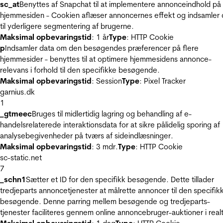
sc_at
Benyttes af Snapchat til at implementere annonceindhold på
hjemmesiden - Cookien aflæser annoncernes effekt og indsamler 
til yderligere segmentering af brugerne.
Maksimal opbevaringstid
: 1 år
Type
: HTTP Cookie
p
Indsamler data om den besøgendes præferencer på flere
hjemmesider - benyttes til at optimere hjemmesidens annonce-
relevans i forhold til den specifikke besøgende.
Maksimal opbevaringstid
: Session
Type
: Pixel Tracker
garnius.dk
1
_gtmeec
Bruges til midlertidig lagring og behandling af e-
handelsrelaterede interaktionsdata for at sikre pålidelig sporing af
analysebegivenheder på tværs af sideindlæsninger.
Maksimal opbevaringstid
: 3 mdr.
Type
: HTTP Cookie
sc-static.net
7
_schn1
Sætter et ID for den specifikk besøgende. Dette tillader
tredjeparts annoncetjenester at målrette annoncer til den specifik
besøgende. Denne parring mellem besøgende og tredjeparts-
tjenester faciliteres gennem online annoncebruger-auktioner i realt