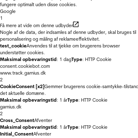
fungere optimalt uden disse cookies.
Google
1
Få mere at vide om denne udbyder
Nogle af de data, der indsamles af denne udbyder, skal bruges til
personalisering og måling af reklameeffektivitet.
test_cookie
Anvendes til at tjekke om brugerens browser
understøtter cookies.
Maksimal opbevaringstid
: 1 dag
Type
: HTTP Cookie
consent.cookiebot.com
www.track.garnius.dk
2
CookieConsent [x2]
Gemmer brugerens cookie-samtykke-tilstand
det aktuelle domæne.
Maksimal opbevaringstid
: 1 år
Type
: HTTP Cookie
garnius.dk
2
Cross_Consent
Afventer
Maksimal opbevaringstid
: 1 år
Type
: HTTP Cookie
Initial_Consent
Afventer