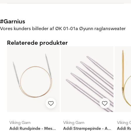
#Garnius
Vores kunders billeder af ØK 01-01a Øyunn raglansweater
Relaterede produkter
Viking Garn
Viking Garn
Viking 
Addi Rundpinde - Messing
Addi Strømpepinde - Aluminium