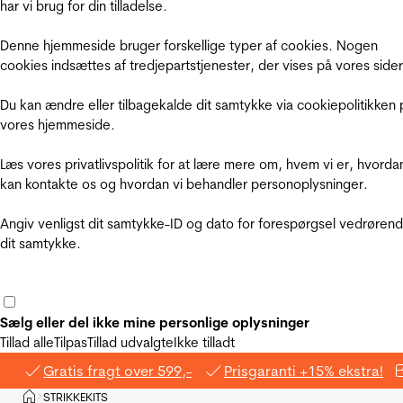
har vi brug for din tilladelse.
Denne hjemmeside bruger forskellige typer af cookies. Nogen
cookies indsættes af tredjepartstjenester, der vises på vores sider
Du kan ændre eller tilbagekalde dit samtykke via cookiepolitikken 
vores hjemmeside.
Læs vores privatlivspolitik for at lære mere om, hvem vi er, hvorda
kan kontakte os og hvordan vi behandler personoplysninger.
Angiv venligst dit samtykke-ID og dato for forespørgsel vedrøren
dit samtykke.
Sælg eller del ikke mine personlige oplysninger
Tillad alle
Tilpas
Tillad udvalgte
Ikke tilladt
Gratis fragt over 599,-
Prisgaranti +15% ekstra!
Hjem
STRIKKEKITS
>