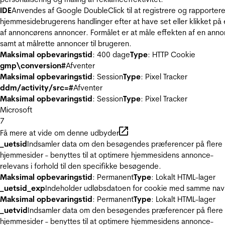
IDE
Anvendes af Google DoubleClick til at registrere og rapporter
hjemmesidebrugerens handlinger efter at have set eller klikket på
af annoncørens annoncer. Formålet er at måle effekten af en ann
samt at målrette annoncer til brugeren.
Maksimal opbevaringstid
: 400 dage
Type
: HTTP Cookie
gmp\conversion#
Afventer
Maksimal opbevaringstid
: Session
Type
: Pixel Tracker
ddm/activity/src=#
Afventer
Maksimal opbevaringstid
: Session
Type
: Pixel Tracker
Microsoft
7
Få mere at vide om denne udbyder
_uetsid
Indsamler data om den besøgendes præferencer på flere
hjemmesider - benyttes til at optimere hjemmesidens annonce-
relevans i forhold til den specifikke besøgende.
Maksimal opbevaringstid
: Permanent
Type
: Lokalt HTML-lager
_uetsid_exp
Indeholder udløbsdatoen for cookie med samme nav
Maksimal opbevaringstid
: Permanent
Type
: Lokalt HTML-lager
_uetvid
Indsamler data om den besøgendes præferencer på flere
hjemmesider - benyttes til at optimere hjemmesidens annonce-