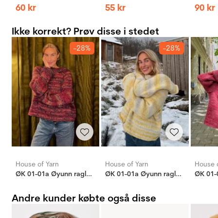
60
kr
55
kr
90
kr
Ikke korrekt? Prøv disse i stedet
-28%
-28%
House of Yarn
House of Yarn
House o
ØK 01-01a Øyunn raglansweater
ØK 01-01a Øyunn raglansweater
Andre kunder købte også disse