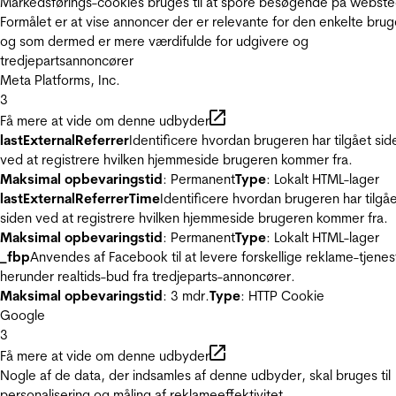
Markedsførings-cookies bruges til at spore besøgende på webste
Formålet er at vise annoncer der er relevante for den enkelte brug
og som dermed er mere værdifulde for udgivere og
tredjepartsannoncører
Meta Platforms, Inc.
3
Få mere at vide om denne udbyder
lastExternalReferrer
Identificere hvordan brugeren har tilgået sid
ved at registrere hvilken hjemmeside brugeren kommer fra.
Maksimal opbevaringstid
: Permanent
Type
: Lokalt HTML-lager
lastExternalReferrerTime
Identificere hvordan brugeren har tilgå
siden ved at registrere hvilken hjemmeside brugeren kommer fra.
Maksimal opbevaringstid
: Permanent
Type
: Lokalt HTML-lager
_fbp
Anvendes af Facebook til at levere forskellige reklame-tjenes
herunder realtids-bud fra tredjeparts-annoncører.
Maksimal opbevaringstid
: 3 mdr.
Type
: HTTP Cookie
Google
3
Få mere at vide om denne udbyder
Nogle af de data, der indsamles af denne udbyder, skal bruges til
personalisering og måling af reklameeffektivitet.