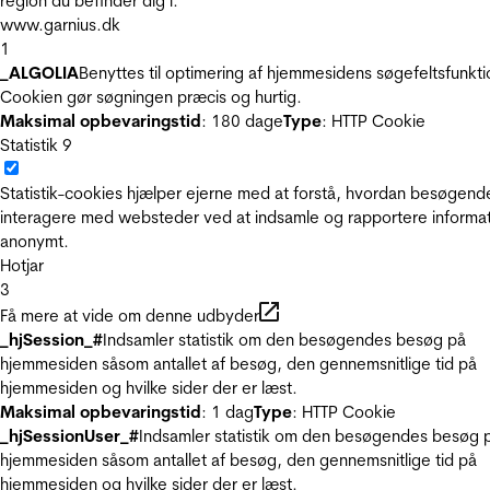
region du befinder dig i.
www.garnius.dk
1
_ALGOLIA
Benyttes til optimering af hjemmesidens søgefeltsfunkti
Cookien gør søgningen præcis og hurtig.
Maksimal opbevaringstid
: 180 dage
Type
: HTTP Cookie
Statistik
9
Statistik-cookies hjælper ejerne med at forstå, hvordan besøgend
interagere med websteder ved at indsamle og rapportere informa
anonymt.
Hotjar
3
Få mere at vide om denne udbyder
_hjSession_#
Indsamler statistik om den besøgendes besøg på
hjemmesiden såsom antallet af besøg, den gennemsnitlige tid på
hjemmesiden og hvilke sider der er læst.
Maksimal opbevaringstid
: 1 dag
Type
: HTTP Cookie
_hjSessionUser_#
Indsamler statistik om den besøgendes besøg 
hjemmesiden såsom antallet af besøg, den gennemsnitlige tid på
hjemmesiden og hvilke sider der er læst.