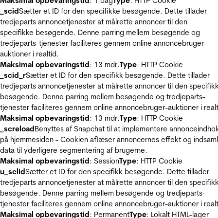
Maksimal opbevaringstid
: 1 dag
Type
: HTTP Cookie
_scid
Sætter et ID for den specifikke besøgende. Dette tillader
tredjeparts annoncetjenester at målrette annoncer til den
specifikke besøgende. Denne parring mellem besøgende og
tredjeparts-tjenester faciliteres gennem online annoncebruger-
auktioner i realtid.
Maksimal opbevaringstid
: 13 mdr.
Type
: HTTP Cookie
_scid_r
Sætter et ID for den specifikk besøgende. Dette tillader
tredjeparts annoncetjenester at målrette annoncer til den specifik
besøgende. Denne parring mellem besøgende og tredjeparts-
tjenester faciliteres gennem online annoncebruger-auktioner i realt
Maksimal opbevaringstid
: 13 mdr.
Type
: HTTP Cookie
_screload
Benyttes af Snapchat til at implementere annonceindho
på hjemmesiden - Cookien aflæser annoncernes effekt og indsaml
data til yderligere segmentering af brugerne.
Maksimal opbevaringstid
: Session
Type
: HTTP Cookie
u_sclid
Sætter et ID for den specifikk besøgende. Dette tillader
tredjeparts annoncetjenester at målrette annoncer til den specifik
besøgende. Denne parring mellem besøgende og tredjeparts-
tjenester faciliteres gennem online annoncebruger-auktioner i realt
Maksimal opbevaringstid
: Permanent
Type
: Lokalt HTML-lager