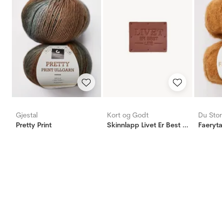
Gjestal
Kort og Godt
Du Stor
Pretty Print
Skinnlapp Livet Er Best Ute
Faeryta