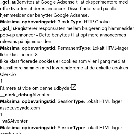
_gcl_au
Benyttes af Google Adsense til at eksperimentere med
effektiviteten af deres annoncer. Disse finder sted på alle
hjemmesider der benytter Google Adsense.
Maksimal opbevaringstid
: 3 mdr.
Type
: HTTP Cookie
_gcl_ls
Registrerer responsraten mellem brugeren og hjemmeside
pop-up annoncer - Dette benyttes til at optimere annoncernes
relevans på hjemmesiden.
Maksimal opbevaringstid
: Permanent
Type
: Lokalt HTML-lager
Ikke klassificeret
8
Ikke klassificerede cookies er cookies som vi er i gang med at
klassificere sammen med leverandørerne af de enkelte cookies
Clerk.io
1
Få mere at vide om denne udbyder
__clerk_debug
Afventer
Maksimal opbevaringstid
: Session
Type
: Lokalt HTML-lager
assets.voyado.com
1
_vaS
Afventer
Maksimal opbevaringstid
: Session
Type
: Lokalt HTML-lager