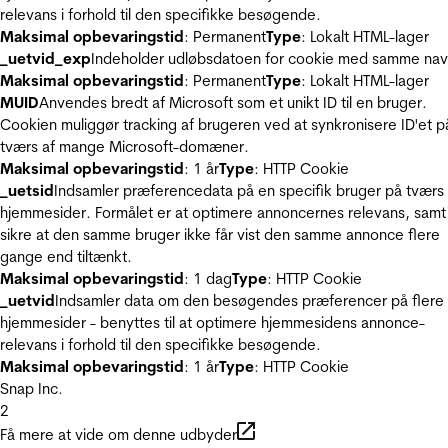
relevans i forhold til den specifikke besøgende.
Maksimal opbevaringstid
: Permanent
Type
: Lokalt HTML-lager
_uetvid_exp
Indeholder udløbsdatoen for cookie med samme nav
Maksimal opbevaringstid
: Permanent
Type
: Lokalt HTML-lager
MUID
Anvendes bredt af Microsoft som et unikt ID til en bruger.
Cookien muliggør tracking af brugeren ved at synkronisere ID'et p
tværs af mange Microsoft-domæner.
Maksimal opbevaringstid
: 1 år
Type
: HTTP Cookie
_uetsid
Indsamler præferencedata på en specifik bruger på tværs 
hjemmesider. Formålet er at optimere annoncernes relevans, samt
sikre at den samme bruger ikke får vist den samme annonce flere
gange end tiltænkt.
Maksimal opbevaringstid
: 1 dag
Type
: HTTP Cookie
_uetvid
Indsamler data om den besøgendes præferencer på flere
hjemmesider - benyttes til at optimere hjemmesidens annonce-
relevans i forhold til den specifikke besøgende.
Maksimal opbevaringstid
: 1 år
Type
: HTTP Cookie
Snap Inc.
2
Få mere at vide om denne udbyder