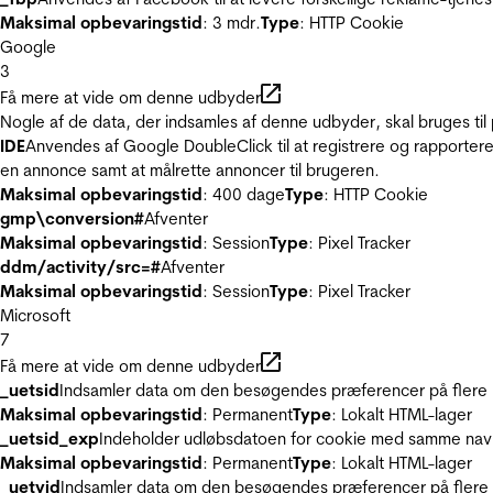
Maksimal opbevaringstid
: 3 mdr.
Type
: HTTP Cookie
Google
3
Få mere at vide om denne udbyder
Nogle af de data, der indsamles af denne udbyder, skal bruges til 
IDE
Anvendes af Google DoubleClick til at registrere og rapportere
en annonce samt at målrette annoncer til brugeren.
Maksimal opbevaringstid
: 400 dage
Type
: HTTP Cookie
gmp\conversion#
Afventer
Maksimal opbevaringstid
: Session
Type
: Pixel Tracker
ddm/activity/src=#
Afventer
Maksimal opbevaringstid
: Session
Type
: Pixel Tracker
Microsoft
7
Få mere at vide om denne udbyder
_uetsid
Indsamler data om den besøgendes præferencer på flere hj
Maksimal opbevaringstid
: Permanent
Type
: Lokalt HTML-lager
_uetsid_exp
Indeholder udløbsdatoen for cookie med samme nav
Maksimal opbevaringstid
: Permanent
Type
: Lokalt HTML-lager
_uetvid
Indsamler data om den besøgendes præferencer på flere h