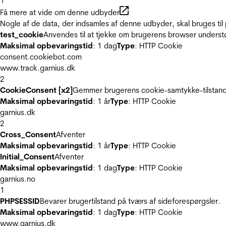
1
Få mere at vide om denne udbyder
Nogle af de data, der indsamles af denne udbyder, skal bruges til 
test_cookie
Anvendes til at tjekke om brugerens browser underst
Maksimal opbevaringstid
: 1 dag
Type
: HTTP Cookie
consent.cookiebot.com
www.track.garnius.dk
2
CookieConsent [x2]
Gemmer brugerens cookie-samtykke-tilstand
Maksimal opbevaringstid
: 1 år
Type
: HTTP Cookie
garnius.dk
2
Cross_Consent
Afventer
Maksimal opbevaringstid
: 1 år
Type
: HTTP Cookie
Initial_Consent
Afventer
Maksimal opbevaringstid
: 1 dag
Type
: HTTP Cookie
garnius.no
1
PHPSESSID
Bevarer brugertilstand på tværs af sideforespørgsler.
Maksimal opbevaringstid
: 1 dag
Type
: HTTP Cookie
www.garnius.dk