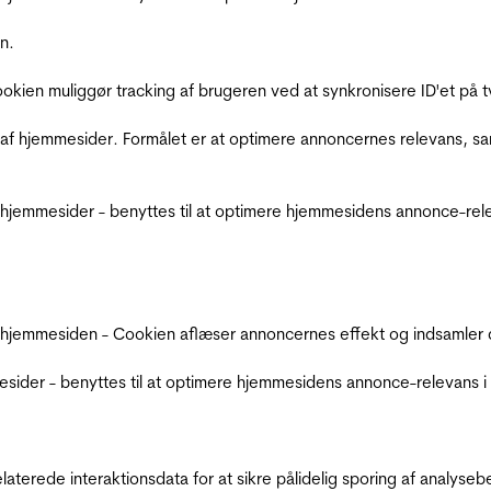
n.
Cookien muliggør tracking af brugeren ved at synkronisere ID'et p
af hjemmesider. Formålet er at optimere annoncernes relevans, s
jemmesider - benyttes til at optimere hjemmesidens annonce-relev
 hjemmesiden - Cookien aflæser annoncernes effekt og indsamler d
der - benyttes til at optimere hjemmesidens annonce-relevans i f
relaterede interaktionsdata for at sikre pålidelig sporing af analys