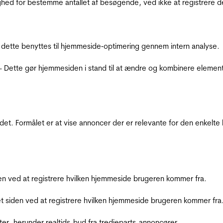
ighed for bestemme antallet af besøgende, ved ikke at registrer
 dette benyttes til hjemmeside‐optimering gennem intern analyse.
 - Dette gør hjemmesiden i stand til at ændre og kombinere elemen
et. Formålet er at vise annoncer der er relevante for den enkelt
den ved at registrere hvilken hjemmeside brugeren kommer fra.
et siden ved at registrere hvilken hjemmeside brugeren kommer fra
ter, herunder realtids-bud fra tredjeparts-annoncører.