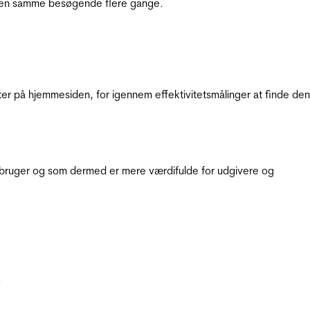
e den samme besøgende flere gange.
ter på hjemmesiden, for igennem effektivitetsmålinger at finde den
e bruger og som dermed er mere værdifulde for udgivere og
.