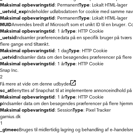
Maksimal opbevaringstid
: Permanent
Type
: Lokalt HTML-lager
_uetvid_exp
Indeholder udløbsdatoen for cookie med samme nav
Maksimal opbevaringstid
: Permanent
Type
: Lokalt HTML-lager
MUID
Anvendes bredt af Microsoft som et unikt ID til en bruger. 
Maksimal opbevaringstid
: 1 år
Type
: HTTP Cookie
_uetsid
Indsamler præferencedata på en specifik bruger på tværs 
flere gange end tiltænkt.
Maksimal opbevaringstid
: 1 dag
Type
: HTTP Cookie
_uetvid
Indsamler data om den besøgendes præferencer på flere h
Maksimal opbevaringstid
: 1 år
Type
: HTTP Cookie
Snap Inc.
2
Få mere at vide om denne udbyder
sc_at
Benyttes af Snapchat til at implementere annonceindhold på
Maksimal opbevaringstid
: 1 år
Type
: HTTP Cookie
p
Indsamler data om den besøgendes præferencer på flere hjemmesi
Maksimal opbevaringstid
: Session
Type
: Pixel Tracker
garnius.dk
1
_gtmeec
Bruges til midlertidig lagring og behandling af e-handels