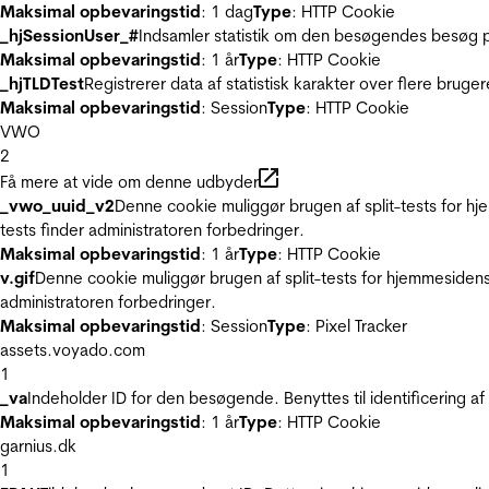
Maksimal opbevaringstid
: 1 dag
Type
: HTTP Cookie
_hjSessionUser_#
Indsamler statistik om den besøgendes besøg p
Maksimal opbevaringstid
: 1 år
Type
: HTTP Cookie
_hjTLDTest
Registrerer data af statistisk karakter over flere bruge
Maksimal opbevaringstid
: Session
Type
: HTTP Cookie
VWO
2
Få mere at vide om denne udbyder
_vwo_uuid_v2
Denne cookie muliggør brugen af split-tests for h
tests finder administratoren forbedringer.
Maksimal opbevaringstid
: 1 år
Type
: HTTP Cookie
v.gif
Denne cookie muliggør brugen af split-tests for hjemmesidens
administratoren forbedringer.
Maksimal opbevaringstid
: Session
Type
: Pixel Tracker
assets.voyado.com
1
_va
Indeholder ID for den besøgende. Benyttes til identificering 
Maksimal opbevaringstid
: 1 år
Type
: HTTP Cookie
garnius.dk
1