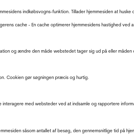
mmesidens indkøbsvogns-funktion. Tillader hjemmesiden at huske d
ugerens cache - En cache optimerer hjemmesidens hastighed ved a
ation og ændre den måde webstedet tager sig ud på eller måden de
ion. Cookien gør søgningen præcis og hurtig.
de interagere med websteder ved at indsamle og rapportere inform
mmesiden såsom antallet af besøg, den gennemsnitlige tid på hjem