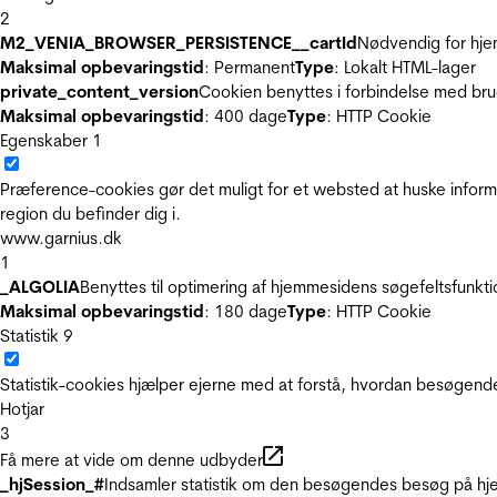
2
M2_VENIA_BROWSER_PERSISTENCE__cartId
Nødvendig for hje
Maksimal opbevaringstid
: Permanent
Type
: Lokalt HTML-lager
private_content_version
Cookien benyttes i forbindelse med br
Maksimal opbevaringstid
: 400 dage
Type
: HTTP Cookie
Egenskaber
1
Præference-cookies gør det muligt for et websted at huske inform
region du befinder dig i.
www.garnius.dk
1
_ALGOLIA
Benyttes til optimering af hjemmesidens søgefeltsfunkt
Maksimal opbevaringstid
: 180 dage
Type
: HTTP Cookie
Statistik
9
Statistik-cookies hjælper ejerne med at forstå, hvordan besøgen
Hotjar
3
Få mere at vide om denne udbyder
_hjSession_#
Indsamler statistik om den besøgendes besøg på hje