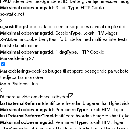
FPAU
Tildeler den besøgende et ID. Dette giver hjemmesiden mul
Maksimal opbevaringstid
: 3 mdr.
Type
: HTTP Cookie
sc-static.net
2
u_scsid
Registrerer data om den besøgendes navigation på sitet -
Maksimal opbevaringstid
: Session
Type
: Lokalt HTML-lager
X-AB
Denne cookie benyttes i forbindelse med multi-variate-tests
bedste kombination.
Maksimal opbevaringstid
: 1 dag
Type
: HTTP Cookie
Markedsføring
27
Markedsførings-cookies bruges til at spore besøgende på websted
tredjepartsannoncører
Meta Platforms, Inc.
3
Få mere at vide om denne udbyder
lastExternalReferrer
Identificere hvordan brugeren har tilgået si
Maksimal opbevaringstid
: Permanent
Type
: Lokalt HTML-lager
lastExternalReferrerTime
Identificere hvordan brugeren har tilgå
Maksimal opbevaringstid
: Permanent
Type
: Lokalt HTML-lager
_fbp
Anvendes af Facebook til at levere forskellige reklame-tjenes