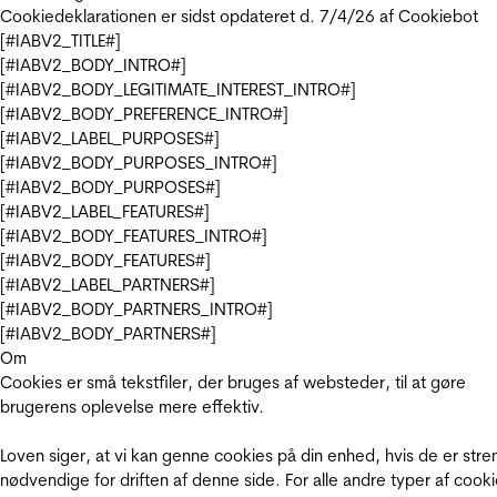
Cookiedeklarationen er sidst opdateret d. 7/4/26 af
Cookiebot
[#IABV2_TITLE#]
[#IABV2_BODY_INTRO#]
[#IABV2_BODY_LEGITIMATE_INTEREST_INTRO#]
[#IABV2_BODY_PREFERENCE_INTRO#]
[#IABV2_LABEL_PURPOSES#]
[#IABV2_BODY_PURPOSES_INTRO#]
[#IABV2_BODY_PURPOSES#]
[#IABV2_LABEL_FEATURES#]
[#IABV2_BODY_FEATURES_INTRO#]
[#IABV2_BODY_FEATURES#]
[#IABV2_LABEL_PARTNERS#]
[#IABV2_BODY_PARTNERS_INTRO#]
[#IABV2_BODY_PARTNERS#]
Om
Cookies er små tekstfiler, der bruges af websteder, til at gøre
brugerens oplevelse mere effektiv.
Loven siger, at vi kan genne cookies på din enhed, hvis de er stre
nødvendige for driften af denne side. For alle andre typer af cooki