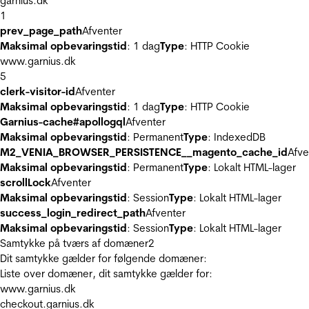
garnius.dk
1
prev_page_path
Afventer
Maksimal opbevaringstid
: 1 dag
Type
: HTTP Cookie
www.garnius.dk
5
clerk-visitor-id
Afventer
Maksimal opbevaringstid
: 1 dag
Type
: HTTP Cookie
Garnius-cache#apollogql
Afventer
Maksimal opbevaringstid
: Permanent
Type
: IndexedDB
M2_VENIA_BROWSER_PERSISTENCE__magento_cache_id
Afve
Maksimal opbevaringstid
: Permanent
Type
: Lokalt HTML-lager
scrollLock
Afventer
Maksimal opbevaringstid
: Session
Type
: Lokalt HTML-lager
success_login_redirect_path
Afventer
Maksimal opbevaringstid
: Session
Type
: Lokalt HTML-lager
Samtykke på tværs af domæner
2
Dit samtykke gælder for følgende domæner:
Liste over domæner, dit samtykke gælder for:
www.garnius.dk
checkout.garnius.dk