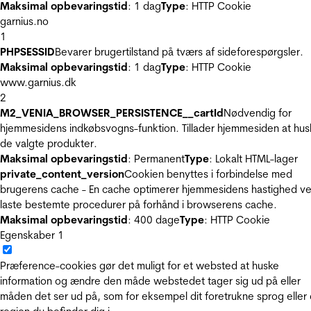
Maksimal opbevaringstid
: 1 dag
Type
: HTTP Cookie
garnius.no
1
PHPSESSID
Bevarer brugertilstand på tværs af sideforespørgsler.
Maksimal opbevaringstid
: 1 dag
Type
: HTTP Cookie
www.garnius.dk
2
M2_VENIA_BROWSER_PERSISTENCE__cartId
Nødvendig for
hjemmesidens indkøbsvogns-funktion. Tillader hjemmesiden at hus
de valgte produkter.
Maksimal opbevaringstid
: Permanent
Type
: Lokalt HTML-lager
private_content_version
Cookien benyttes i forbindelse med
brugerens cache - En cache optimerer hjemmesidens hastighed ve
laste bestemte procedurer på forhånd i browserens cache.
Maksimal opbevaringstid
: 400 dage
Type
: HTTP Cookie
Egenskaber
1
Præference-cookies gør det muligt for et websted at huske
information og ændre den måde webstedet tager sig ud på eller
måden det ser ud på, som for eksempel dit foretrukne sprog eller