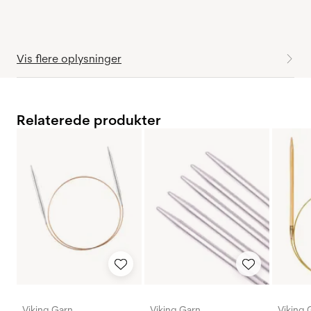
Vis flere oplysninger
Relaterede produkter
Viking Garn
Viking Garn
Viking 