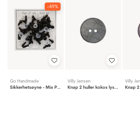
-49%
Go Handmade
Villy Jensen
Villy J
Sikkerhetsøyne - Mix Pakke - 25 Par
Knap 2 huller kokos lyseblå, 15mm