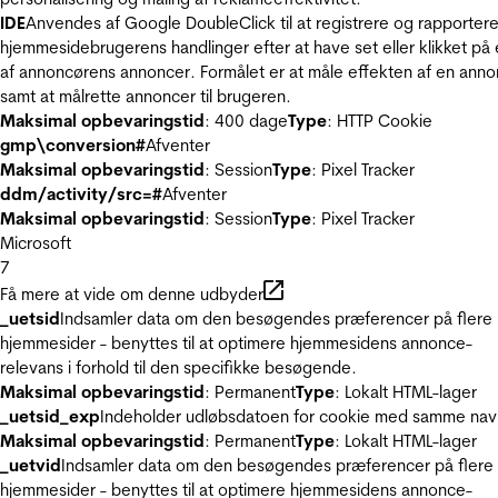
IDE
Anvendes af Google DoubleClick til at registrere og rapporter
hjemmesidebrugerens handlinger efter at have set eller klikket på
af annoncørens annoncer. Formålet er at måle effekten af en ann
samt at målrette annoncer til brugeren.
Maksimal opbevaringstid
: 400 dage
Type
: HTTP Cookie
gmp\conversion#
Afventer
Maksimal opbevaringstid
: Session
Type
: Pixel Tracker
ddm/activity/src=#
Afventer
Maksimal opbevaringstid
: Session
Type
: Pixel Tracker
Microsoft
7
Få mere at vide om denne udbyder
_uetsid
Indsamler data om den besøgendes præferencer på flere
hjemmesider - benyttes til at optimere hjemmesidens annonce-
relevans i forhold til den specifikke besøgende.
Maksimal opbevaringstid
: Permanent
Type
: Lokalt HTML-lager
_uetsid_exp
Indeholder udløbsdatoen for cookie med samme nav
Maksimal opbevaringstid
: Permanent
Type
: Lokalt HTML-lager
_uetvid
Indsamler data om den besøgendes præferencer på flere
hjemmesider - benyttes til at optimere hjemmesidens annonce-