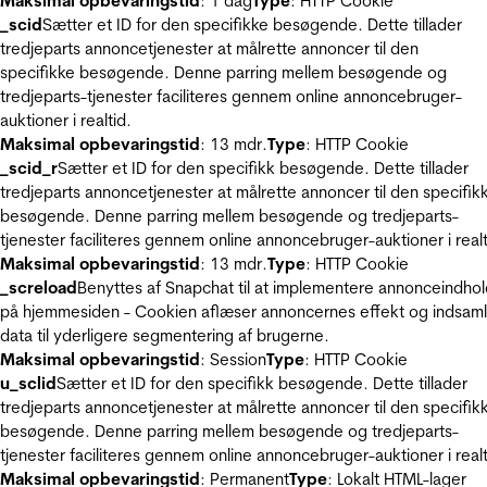
Maksimal opbevaringstid
: 1 dag
Type
: HTTP Cookie
_scid
Sætter et ID for den specifikke besøgende. Dette tillader
tredjeparts annoncetjenester at målrette annoncer til den
specifikke besøgende. Denne parring mellem besøgende og
tredjeparts-tjenester faciliteres gennem online annoncebruger-
auktioner i realtid.
Maksimal opbevaringstid
: 13 mdr.
Type
: HTTP Cookie
_scid_r
Sætter et ID for den specifikk besøgende. Dette tillader
tredjeparts annoncetjenester at målrette annoncer til den specifik
besøgende. Denne parring mellem besøgende og tredjeparts-
tjenester faciliteres gennem online annoncebruger-auktioner i realt
Maksimal opbevaringstid
: 13 mdr.
Type
: HTTP Cookie
_screload
Benyttes af Snapchat til at implementere annonceindho
på hjemmesiden - Cookien aflæser annoncernes effekt og indsaml
data til yderligere segmentering af brugerne.
Maksimal opbevaringstid
: Session
Type
: HTTP Cookie
u_sclid
Sætter et ID for den specifikk besøgende. Dette tillader
tredjeparts annoncetjenester at målrette annoncer til den specifik
besøgende. Denne parring mellem besøgende og tredjeparts-
tjenester faciliteres gennem online annoncebruger-auktioner i realt
Maksimal opbevaringstid
: Permanent
Type
: Lokalt HTML-lager