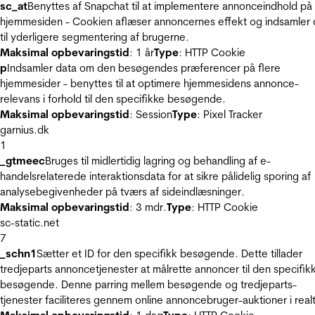
sc_at
Benyttes af Snapchat til at implementere annonceindhold på
hjemmesiden - Cookien aflæser annoncernes effekt og indsamler 
til yderligere segmentering af brugerne.
Maksimal opbevaringstid
: 1 år
Type
: HTTP Cookie
p
Indsamler data om den besøgendes præferencer på flere
hjemmesider - benyttes til at optimere hjemmesidens annonce-
relevans i forhold til den specifikke besøgende.
Maksimal opbevaringstid
: Session
Type
: Pixel Tracker
garnius.dk
1
_gtmeec
Bruges til midlertidig lagring og behandling af e-
handelsrelaterede interaktionsdata for at sikre pålidelig sporing af
analysebegivenheder på tværs af sideindlæsninger.
Maksimal opbevaringstid
: 3 mdr.
Type
: HTTP Cookie
sc-static.net
7
_schn1
Sætter et ID for den specifikk besøgende. Dette tillader
tredjeparts annoncetjenester at målrette annoncer til den specifik
besøgende. Denne parring mellem besøgende og tredjeparts-
tjenester faciliteres gennem online annoncebruger-auktioner i realt