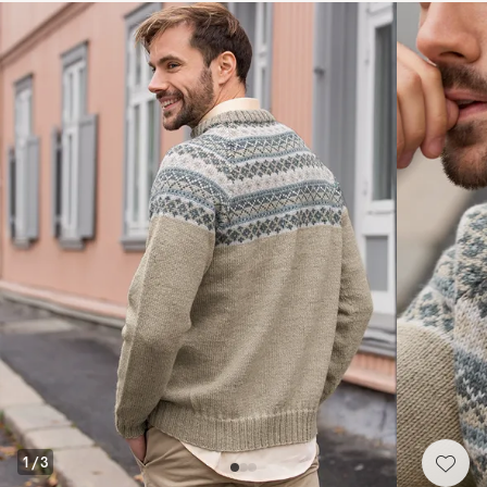
1
/
3