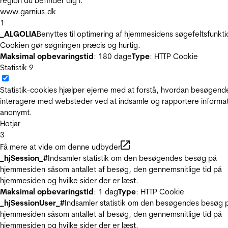
region du befinder dig i.
www.garnius.dk
1
_ALGOLIA
Benyttes til optimering af hjemmesidens søgefeltsfunkti
Cookien gør søgningen præcis og hurtig.
Maksimal opbevaringstid
: 180 dage
Type
: HTTP Cookie
Statistik
9
Statistik-cookies hjælper ejerne med at forstå, hvordan besøgend
interagere med websteder ved at indsamle og rapportere informa
anonymt.
Hotjar
3
Få mere at vide om denne udbyder
_hjSession_#
Indsamler statistik om den besøgendes besøg på
hjemmesiden såsom antallet af besøg, den gennemsnitlige tid på
hjemmesiden og hvilke sider der er læst.
Maksimal opbevaringstid
: 1 dag
Type
: HTTP Cookie
_hjSessionUser_#
Indsamler statistik om den besøgendes besøg 
hjemmesiden såsom antallet af besøg, den gennemsnitlige tid på
hjemmesiden og hvilke sider der er læst.