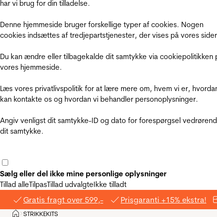
har vi brug for din tilladelse.
Denne hjemmeside bruger forskellige typer af cookies. Nogen
cookies indsættes af tredjepartstjenester, der vises på vores sider
Du kan ændre eller tilbagekalde dit samtykke via cookiepolitikken 
vores hjemmeside.
Læs vores privatlivspolitik for at lære mere om, hvem vi er, hvorda
kan kontakte os og hvordan vi behandler personoplysninger.
Angiv venligst dit samtykke-ID og dato for forespørgsel vedrøren
dit samtykke.
Sælg eller del ikke mine personlige oplysninger
Tillad alle
Tilpas
Tillad udvalgte
Ikke tilladt
Gratis fragt over 599,-
Prisgaranti +15% ekstra!
Hjem
STRIKKEKITS
>