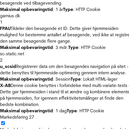
besøgende ved tilbagevending.
Maksimal opbevaringstid
: 1 år
Type
: HTTP Cookie
garnius.dk
1
FPAU
Tildeler den besøgende et ID. Dette giver hjemmesiden
mulighed for bestemme antallet af besøgende, ved ikke at registr
den samme besøgende flere gange.
Maksimal opbevaringstid
: 3 mdr.
Type
: HTTP Cookie
sc-static.net
2
u_scsid
Registrerer data om den besøgendes navigation på sitet -
dette benyttes til hjemmeside‐optimering gennem intern analyse.
Maksimal opbevaringstid
: Session
Type
: Lokalt HTML-lager
X-AB
Denne cookie benyttes i forbindelse med multi-variate-tests 
Dette gør hjemmesiden i stand til at ændre og kombinere element
på hjemmesiden, for igennem effektivitetsmålinger at finde den
bedste kombination.
Maksimal opbevaringstid
: 1 dag
Type
: HTTP Cookie
Markedsføring
27