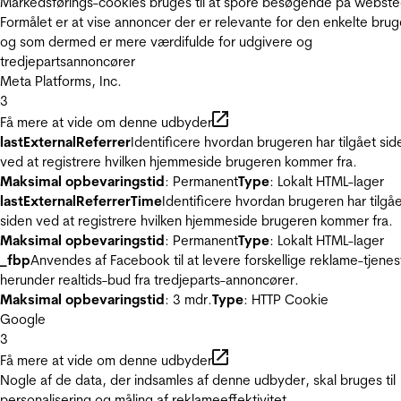
Markedsførings-cookies bruges til at spore besøgende på webste
Formålet er at vise annoncer der er relevante for den enkelte brug
og som dermed er mere værdifulde for udgivere og
tredjepartsannoncører
Meta Platforms, Inc.
3
Få mere at vide om denne udbyder
lastExternalReferrer
Identificere hvordan brugeren har tilgået sid
ved at registrere hvilken hjemmeside brugeren kommer fra.
Maksimal opbevaringstid
: Permanent
Type
: Lokalt HTML-lager
lastExternalReferrerTime
Identificere hvordan brugeren har tilgå
siden ved at registrere hvilken hjemmeside brugeren kommer fra.
Maksimal opbevaringstid
: Permanent
Type
: Lokalt HTML-lager
_fbp
Anvendes af Facebook til at levere forskellige reklame-tjenes
herunder realtids-bud fra tredjeparts-annoncører.
Maksimal opbevaringstid
: 3 mdr.
Type
: HTTP Cookie
Google
3
Få mere at vide om denne udbyder
Nogle af de data, der indsamles af denne udbyder, skal bruges til
personalisering og måling af reklameeffektivitet.