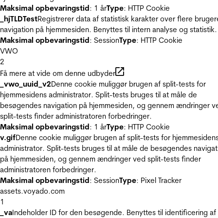
Maksimal opbevaringstid
: 1 år
Type
: HTTP Cookie
_hjTLDTest
Registrerer data af statistisk karakter over flere bruger
navigation på hjemmesiden. Benyttes til intern analyse og statistik.
Maksimal opbevaringstid
: Session
Type
: HTTP Cookie
VWO
2
Få mere at vide om denne udbyder
_vwo_uuid_v2
Denne cookie muliggør brugen af split-tests for
hjemmesidens administrator. Split-tests bruges til at måle de
besøgendes navigation på hjemmesiden, og gennem ændringer v
split-tests finder administratoren forbedringer.
Maksimal opbevaringstid
: 1 år
Type
: HTTP Cookie
v.gif
Denne cookie muliggør brugen af split-tests for hjemmesiden
administrator. Split-tests bruges til at måle de besøgendes navigat
på hjemmesiden, og gennem ændringer ved split-tests finder
administratoren forbedringer.
Maksimal opbevaringstid
: Session
Type
: Pixel Tracker
assets.voyado.com
1
_va
Indeholder ID for den besøgende. Benyttes til identificering af