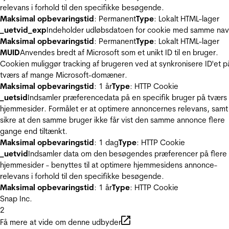
relevans i forhold til den specifikke besøgende.
Maksimal opbevaringstid
: Permanent
Type
: Lokalt HTML-lager
_uetvid_exp
Indeholder udløbsdatoen for cookie med samme nav
Maksimal opbevaringstid
: Permanent
Type
: Lokalt HTML-lager
MUID
Anvendes bredt af Microsoft som et unikt ID til en bruger.
Cookien muliggør tracking af brugeren ved at synkronisere ID'et p
tværs af mange Microsoft-domæner.
Maksimal opbevaringstid
: 1 år
Type
: HTTP Cookie
_uetsid
Indsamler præferencedata på en specifik bruger på tværs 
hjemmesider. Formålet er at optimere annoncernes relevans, samt
sikre at den samme bruger ikke får vist den samme annonce flere
gange end tiltænkt.
Maksimal opbevaringstid
: 1 dag
Type
: HTTP Cookie
_uetvid
Indsamler data om den besøgendes præferencer på flere
hjemmesider - benyttes til at optimere hjemmesidens annonce-
relevans i forhold til den specifikke besøgende.
Maksimal opbevaringstid
: 1 år
Type
: HTTP Cookie
Snap Inc.
2
Få mere at vide om denne udbyder