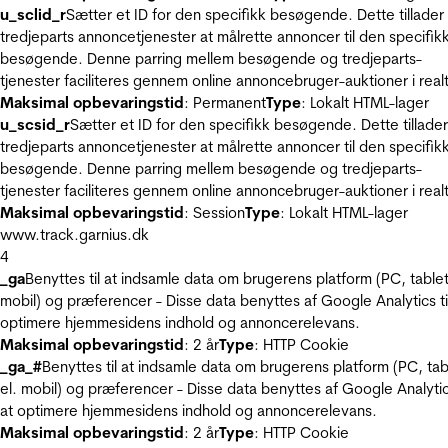
u_sclid_r
Sætter et ID for den specifikk besøgende. Dette tillader
tredjeparts annoncetjenester at målrette annoncer til den specifik
besøgende. Denne parring mellem besøgende og tredjeparts-
tjenester faciliteres gennem online annoncebruger-auktioner i realt
Maksimal opbevaringstid
: Permanent
Type
: Lokalt HTML-lager
u_scsid_r
Sætter et ID for den specifikk besøgende. Dette tillader
tredjeparts annoncetjenester at målrette annoncer til den specifik
besøgende. Denne parring mellem besøgende og tredjeparts-
tjenester faciliteres gennem online annoncebruger-auktioner i realt
Maksimal opbevaringstid
: Session
Type
: Lokalt HTML-lager
www.track.garnius.dk
4
_ga
Benyttes til at indsamle data om brugerens platform (PC, tablet
mobil) og præferencer - Disse data benyttes af Google Analytics til
optimere hjemmesidens indhold og annoncerelevans.
Maksimal opbevaringstid
: 2 år
Type
: HTTP Cookie
_ga_#
Benyttes til at indsamle data om brugerens platform (PC, tab
el. mobil) og præferencer - Disse data benyttes af Google Analytics
at optimere hjemmesidens indhold og annoncerelevans.
Maksimal opbevaringstid
: 2 år
Type
: HTTP Cookie