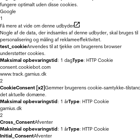
fungere optimalt uden disse cookies.
Google
1
Få mere at vide om denne udbyder
Nogle af de data, der indsamles af denne udbyder, skal bruges til
personalisering og måling af reklameeffektivitet.
test_cookie
Anvendes til at tjekke om brugerens browser
understøtter cookies.
Maksimal opbevaringstid
: 1 dag
Type
: HTTP Cookie
consent.cookiebot.com
www.track.garnius.dk
2
CookieConsent [x2]
Gemmer brugerens cookie-samtykke-tilstand
det aktuelle domæne.
Maksimal opbevaringstid
: 1 år
Type
: HTTP Cookie
garnius.dk
2
Cross_Consent
Afventer
Maksimal opbevaringstid
: 1 år
Type
: HTTP Cookie
Initial_Consent
Afventer