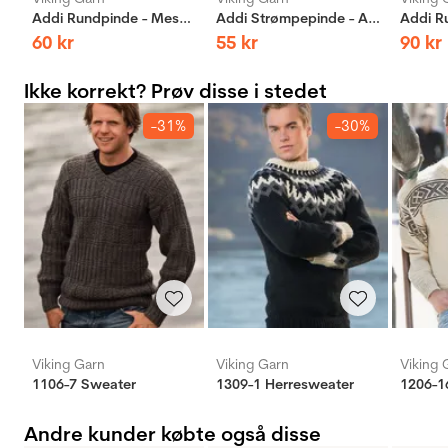
Addi Rundpinde - Messing
Addi Strømpepinde - Aluminium
60
kr
55
kr
90
kr
Ikke korrekt? Prøv disse i stedet
-31%
-30%
Viking Garn
Viking Garn
Viking 
1106-7 Sweater
1309-1 Herresweater
1206-1
Andre kunder købte også disse