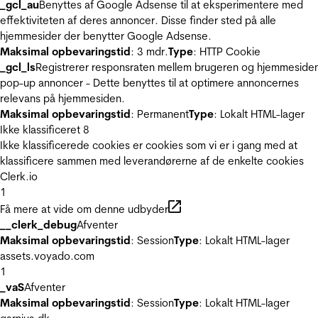
_gcl_au
Benyttes af Google Adsense til at eksperimentere med
effektiviteten af deres annoncer. Disse finder sted på alle
hjemmesider der benytter Google Adsense.
Maksimal opbevaringstid
: 3 mdr.
Type
: HTTP Cookie
_gcl_ls
Registrerer responsraten mellem brugeren og hjemmeside
pop-up annoncer - Dette benyttes til at optimere annoncernes
relevans på hjemmesiden.
Maksimal opbevaringstid
: Permanent
Type
: Lokalt HTML-lager
Ikke klassificeret
8
Ikke klassificerede cookies er cookies som vi er i gang med at
klassificere sammen med leverandørerne af de enkelte cookies
Clerk.io
1
Få mere at vide om denne udbyder
__clerk_debug
Afventer
Maksimal opbevaringstid
: Session
Type
: Lokalt HTML-lager
assets.voyado.com
1
_vaS
Afventer
Maksimal opbevaringstid
: Session
Type
: Lokalt HTML-lager