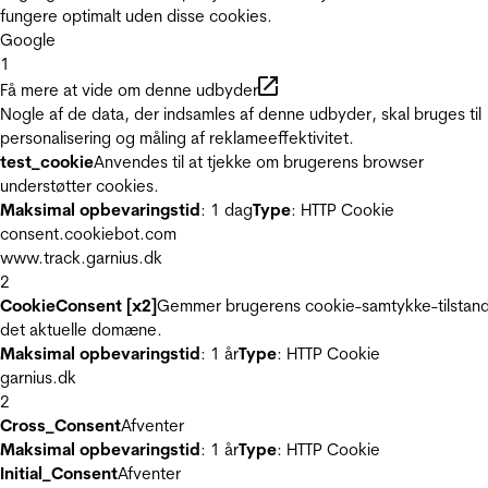
fungere optimalt uden disse cookies.
Google
1
Få mere at vide om denne udbyder
Nogle af de data, der indsamles af denne udbyder, skal bruges til
personalisering og måling af reklameeffektivitet.
test_cookie
Anvendes til at tjekke om brugerens browser
understøtter cookies.
Maksimal opbevaringstid
: 1 dag
Type
: HTTP Cookie
consent.cookiebot.com
www.track.garnius.dk
2
CookieConsent [x2]
Gemmer brugerens cookie-samtykke-tilstand
det aktuelle domæne.
Maksimal opbevaringstid
: 1 år
Type
: HTTP Cookie
garnius.dk
2
Cross_Consent
Afventer
Maksimal opbevaringstid
: 1 år
Type
: HTTP Cookie
Initial_Consent
Afventer