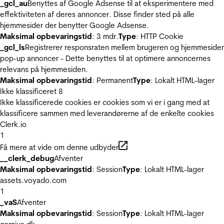
_gcl_au
Benyttes af Google Adsense til at eksperimentere med
effektiviteten af deres annoncer. Disse finder sted på alle
hjemmesider der benytter Google Adsense.
Maksimal opbevaringstid
: 3 mdr.
Type
: HTTP Cookie
_gcl_ls
Registrerer responsraten mellem brugeren og hjemmeside
pop-up annoncer - Dette benyttes til at optimere annoncernes
relevans på hjemmesiden.
Maksimal opbevaringstid
: Permanent
Type
: Lokalt HTML-lager
Ikke klassificeret
8
Ikke klassificerede cookies er cookies som vi er i gang med at
klassificere sammen med leverandørerne af de enkelte cookies
Clerk.io
1
Få mere at vide om denne udbyder
__clerk_debug
Afventer
Maksimal opbevaringstid
: Session
Type
: Lokalt HTML-lager
assets.voyado.com
1
_vaS
Afventer
Maksimal opbevaringstid
: Session
Type
: Lokalt HTML-lager