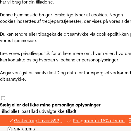
har vi brug for din tilladelse.
Denne hjemmeside bruger forskellige typer af cookies. Nogen
cookies indsættes af tredjepartstjenester, der vises på vores sider
Du kan ændre eller tilbagekalde dit samtykke via cookiepolitikken 
vores hjemmeside.
Læs vores privatlivspolitik for at lære mere om, hvem vi er, hvorda
kan kontakte os og hvordan vi behandler personoplysninger.
Angiv venligst dit samtykke-ID og dato for forespørgsel vedrøren
dit samtykke.
Sælg eller del ikke mine personlige oplysninger
Tillad alle
Tilpas
Tillad udvalgte
Ikke tilladt
Gratis fragt over 599,-
Prisgaranti +15% ekstra!
Hjem
STRIKKEKITS
>