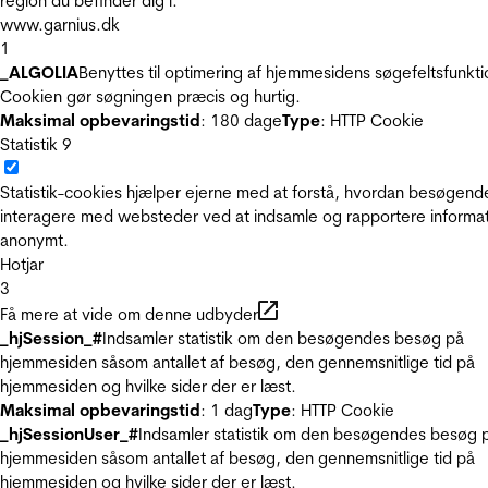
region du befinder dig i.
www.garnius.dk
1
_ALGOLIA
Benyttes til optimering af hjemmesidens søgefeltsfunkti
Cookien gør søgningen præcis og hurtig.
Maksimal opbevaringstid
: 180 dage
Type
: HTTP Cookie
Statistik
9
Statistik-cookies hjælper ejerne med at forstå, hvordan besøgend
interagere med websteder ved at indsamle og rapportere informa
anonymt.
Hotjar
3
Få mere at vide om denne udbyder
_hjSession_#
Indsamler statistik om den besøgendes besøg på
hjemmesiden såsom antallet af besøg, den gennemsnitlige tid på
hjemmesiden og hvilke sider der er læst.
Maksimal opbevaringstid
: 1 dag
Type
: HTTP Cookie
_hjSessionUser_#
Indsamler statistik om den besøgendes besøg 
hjemmesiden såsom antallet af besøg, den gennemsnitlige tid på
hjemmesiden og hvilke sider der er læst.