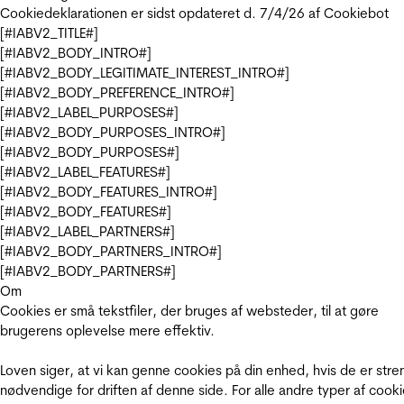
Cookiedeklarationen er sidst opdateret d. 7/4/26 af
Cookiebot
[#IABV2_TITLE#]
[#IABV2_BODY_INTRO#]
[#IABV2_BODY_LEGITIMATE_INTEREST_INTRO#]
[#IABV2_BODY_PREFERENCE_INTRO#]
[#IABV2_LABEL_PURPOSES#]
[#IABV2_BODY_PURPOSES_INTRO#]
[#IABV2_BODY_PURPOSES#]
[#IABV2_LABEL_FEATURES#]
[#IABV2_BODY_FEATURES_INTRO#]
[#IABV2_BODY_FEATURES#]
[#IABV2_LABEL_PARTNERS#]
[#IABV2_BODY_PARTNERS_INTRO#]
[#IABV2_BODY_PARTNERS#]
Om
Cookies er små tekstfiler, der bruges af websteder, til at gøre
brugerens oplevelse mere effektiv.
Loven siger, at vi kan genne cookies på din enhed, hvis de er stre
nødvendige for driften af denne side. For alle andre typer af cooki