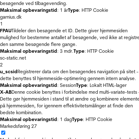
besøgende ved tilbagevending.
Maksimal opbevaringstid
: 1 år
Type
: HTTP Cookie
garnius.dk
1
FPAU
Tildeler den besøgende et ID. Dette giver hjemmesiden
mulighed for bestemme antallet af besøgende, ved ikke at registr
den samme besøgende flere gange.
Maksimal opbevaringstid
: 3 mdr.
Type
: HTTP Cookie
sc-static.net
2
u_scsid
Registrerer data om den besøgendes navigation på sitet -
dette benyttes til hjemmeside‐optimering gennem intern analyse.
Maksimal opbevaringstid
: Session
Type
: Lokalt HTML-lager
X-AB
Denne cookie benyttes i forbindelse med multi-variate-tests 
Dette gør hjemmesiden i stand til at ændre og kombinere element
på hjemmesiden, for igennem effektivitetsmålinger at finde den
bedste kombination.
Maksimal opbevaringstid
: 1 dag
Type
: HTTP Cookie
Markedsføring
27