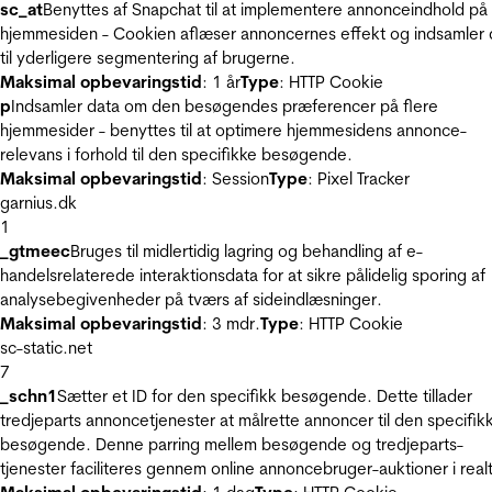
sc_at
Benyttes af Snapchat til at implementere annonceindhold på
hjemmesiden - Cookien aflæser annoncernes effekt og indsamler 
til yderligere segmentering af brugerne.
Maksimal opbevaringstid
: 1 år
Type
: HTTP Cookie
p
Indsamler data om den besøgendes præferencer på flere
hjemmesider - benyttes til at optimere hjemmesidens annonce-
relevans i forhold til den specifikke besøgende.
Maksimal opbevaringstid
: Session
Type
: Pixel Tracker
garnius.dk
1
_gtmeec
Bruges til midlertidig lagring og behandling af e-
handelsrelaterede interaktionsdata for at sikre pålidelig sporing af
analysebegivenheder på tværs af sideindlæsninger.
Maksimal opbevaringstid
: 3 mdr.
Type
: HTTP Cookie
sc-static.net
7
_schn1
Sætter et ID for den specifikk besøgende. Dette tillader
tredjeparts annoncetjenester at målrette annoncer til den specifik
besøgende. Denne parring mellem besøgende og tredjeparts-
tjenester faciliteres gennem online annoncebruger-auktioner i realt