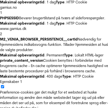
Maksimal opbevaringstid
: 1 dag
Type
: HTTP Cookie
garnius.no
1
PHPSESSID
Bevarer brugertilstand på tværs af sideforespørgsler.
Maksimal opbevaringstid
: 1 dag
Type
: HTTP Cookie
www.garnius.dk
2
M2_VENIA_BROWSER_PERSISTENCE__cartId
Nødvendig for
hjemmesidens indkøbsvogns-funktion. Tillader hjemmesiden at hus
de valgte produkter.
Maksimal opbevaringstid
: Permanent
Type
: Lokalt HTML-lager
private_content_version
Cookien benyttes i forbindelse med
brugerens cache - En cache optimerer hjemmesidens hastighed ve
laste bestemte procedurer på forhånd i browserens cache.
Maksimal opbevaringstid
: 400 dage
Type
: HTTP Cookie
Egenskaber
1
Præference-cookies gør det muligt for et websted at huske
information og ændre den måde webstedet tager sig ud på eller
måden det ser ud på, som for eksempel dit foretrukne sprog eller