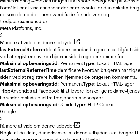
Markedsførings-cookies bruges til at spore besøgende på webste
Formålet er at vise annoncer der er relevante for den enkelte brug
og som dermed er mere værdifulde for udgivere og
tredjepartsannoncører
Meta Platforms, Inc.
3
Få mere at vide om denne udbyder
lastExternalReferrer
Identificere hvordan brugeren har tilgået sid
ved at registrere hvilken hjemmeside brugeren kommer fra.
Maksimal opbevaringstid
: Permanent
Type
: Lokalt HTML-lager
lastExternalReferrerTime
Identificere hvordan brugeren har tilgå
siden ved at registrere hvilken hjemmeside brugeren kommer fra.
Maksimal opbevaringstid
: Permanent
Type
: Lokalt HTML-lager
_fbp
Anvendes af Facebook til at levere forskellige reklame-tjenes
herunder realtids-bud fra tredjeparts-annoncører.
Maksimal opbevaringstid
: 3 mdr.
Type
: HTTP Cookie
Google
3
Få mere at vide om denne udbyder
Nogle af de data, der indsamles af denne udbyder, skal bruges til
personalisering og måling af reklameeffektivitet.