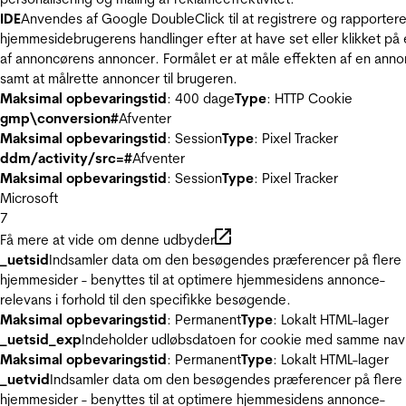
IDE
Anvendes af Google DoubleClick til at registrere og rapporter
hjemmesidebrugerens handlinger efter at have set eller klikket på
af annoncørens annoncer. Formålet er at måle effekten af en ann
samt at målrette annoncer til brugeren.
Maksimal opbevaringstid
: 400 dage
Type
: HTTP Cookie
gmp\conversion#
Afventer
Maksimal opbevaringstid
: Session
Type
: Pixel Tracker
ddm/activity/src=#
Afventer
Maksimal opbevaringstid
: Session
Type
: Pixel Tracker
Microsoft
7
Få mere at vide om denne udbyder
_uetsid
Indsamler data om den besøgendes præferencer på flere
hjemmesider - benyttes til at optimere hjemmesidens annonce-
relevans i forhold til den specifikke besøgende.
Maksimal opbevaringstid
: Permanent
Type
: Lokalt HTML-lager
_uetsid_exp
Indeholder udløbsdatoen for cookie med samme nav
Maksimal opbevaringstid
: Permanent
Type
: Lokalt HTML-lager
_uetvid
Indsamler data om den besøgendes præferencer på flere
hjemmesider - benyttes til at optimere hjemmesidens annonce-