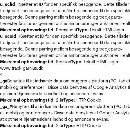
u_sclid_r
Sætter et ID for den specifikk besøgende. Dette tillader
tredjeparts annoncetjenester at målrette annoncer til den specifik
besøgende. Denne parring mellem besøgende og tredjeparts-
tjenester faciliteres gennem online annoncebruger-auktioner i realt
Maksimal opbevaringstid
: Permanent
Type
: Lokalt HTML-lager
u_scsid_r
Sætter et ID for den specifikk besøgende. Dette tillader
tredjeparts annoncetjenester at målrette annoncer til den specifik
besøgende. Denne parring mellem besøgende og tredjeparts-
tjenester faciliteres gennem online annoncebruger-auktioner i realt
Maksimal opbevaringstid
: Session
Type
: Lokalt HTML-lager
www.track.garnius.dk
4
_ga
Benyttes til at indsamle data om brugerens platform (PC, tablet
mobil) og præferencer - Disse data benyttes af Google Analytics til
optimere hjemmesidens indhold og annoncerelevans.
Maksimal opbevaringstid
: 2 år
Type
: HTTP Cookie
_ga_#
Benyttes til at indsamle data om brugerens platform (PC, tab
el. mobil) og præferencer - Disse data benyttes af Google Analytics
at optimere hjemmesidens indhold og annoncerelevans.
Maksimal opbevaringstid
: 2 år
Type
: HTTP Cookie