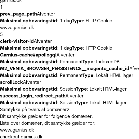
garnius.dk
1
prev_page_path
Afventer
Maksimal opbevaringstid
: 1 dag
Type
: HTTP Cookie
www.garnius.dk
5
clerk-visitor-id
Afventer
Maksimal opbevaringstid
: 1 dag
Type
: HTTP Cookie
Garnius-cache#apollogql
Afventer
Maksimal opbevaringstid
: Permanent
Type
: IndexedDB
M2_VENIA_BROWSER_PERSISTENCE__magento_cache_id
Afve
Maksimal opbevaringstid
: Permanent
Type
: Lokalt HTML-lager
scrollLock
Afventer
Maksimal opbevaringstid
: Session
Type
: Lokalt HTML-lager
success_login_redirect_path
Afventer
Maksimal opbevaringstid
: Session
Type
: Lokalt HTML-lager
Samtykke på tværs af domæner
2
Dit samtykke gælder for følgende domæner:
Liste over domæner, dit samtykke gælder for:
www.garnius.dk
checkout.garnius.dk