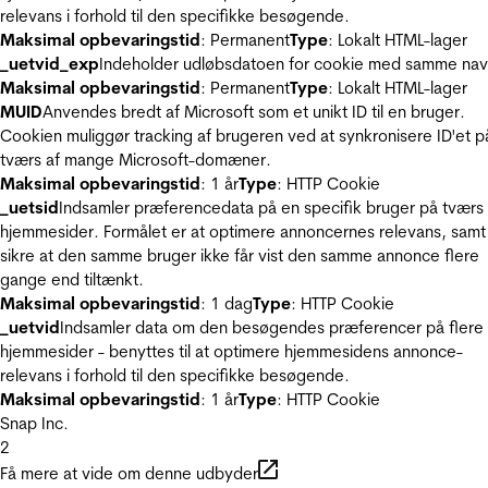
relevans i forhold til den specifikke besøgende.
Maksimal opbevaringstid
: Permanent
Type
: Lokalt HTML-lager
_uetvid_exp
Indeholder udløbsdatoen for cookie med samme nav
Maksimal opbevaringstid
: Permanent
Type
: Lokalt HTML-lager
MUID
Anvendes bredt af Microsoft som et unikt ID til en bruger.
Cookien muliggør tracking af brugeren ved at synkronisere ID'et p
tværs af mange Microsoft-domæner.
Maksimal opbevaringstid
: 1 år
Type
: HTTP Cookie
_uetsid
Indsamler præferencedata på en specifik bruger på tværs 
hjemmesider. Formålet er at optimere annoncernes relevans, samt
sikre at den samme bruger ikke får vist den samme annonce flere
gange end tiltænkt.
Maksimal opbevaringstid
: 1 dag
Type
: HTTP Cookie
_uetvid
Indsamler data om den besøgendes præferencer på flere
hjemmesider - benyttes til at optimere hjemmesidens annonce-
relevans i forhold til den specifikke besøgende.
Maksimal opbevaringstid
: 1 år
Type
: HTTP Cookie
Snap Inc.
2
Få mere at vide om denne udbyder