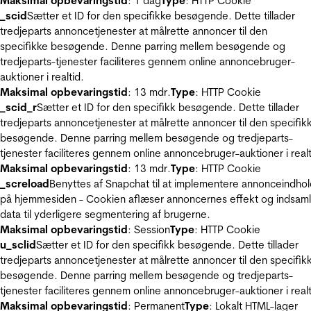
Maksimal opbevaringstid
: 1 dag
Type
: HTTP Cookie
_scid
Sætter et ID for den specifikke besøgende. Dette tillader
tredjeparts annoncetjenester at målrette annoncer til den
specifikke besøgende. Denne parring mellem besøgende og
tredjeparts-tjenester faciliteres gennem online annoncebruger-
auktioner i realtid.
Maksimal opbevaringstid
: 13 mdr.
Type
: HTTP Cookie
_scid_r
Sætter et ID for den specifikk besøgende. Dette tillader
tredjeparts annoncetjenester at målrette annoncer til den specifik
besøgende. Denne parring mellem besøgende og tredjeparts-
tjenester faciliteres gennem online annoncebruger-auktioner i realt
Maksimal opbevaringstid
: 13 mdr.
Type
: HTTP Cookie
_screload
Benyttes af Snapchat til at implementere annonceindho
på hjemmesiden - Cookien aflæser annoncernes effekt og indsaml
data til yderligere segmentering af brugerne.
Maksimal opbevaringstid
: Session
Type
: HTTP Cookie
u_sclid
Sætter et ID for den specifikk besøgende. Dette tillader
tredjeparts annoncetjenester at målrette annoncer til den specifik
besøgende. Denne parring mellem besøgende og tredjeparts-
tjenester faciliteres gennem online annoncebruger-auktioner i realt
Maksimal opbevaringstid
: Permanent
Type
: Lokalt HTML-lager