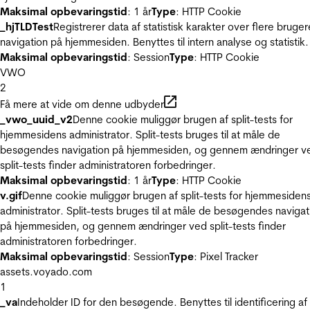
Maksimal opbevaringstid
: 1 år
Type
: HTTP Cookie
_hjTLDTest
Registrerer data af statistisk karakter over flere bruger
navigation på hjemmesiden. Benyttes til intern analyse og statistik.
Maksimal opbevaringstid
: Session
Type
: HTTP Cookie
VWO
2
Få mere at vide om denne udbyder
_vwo_uuid_v2
Denne cookie muliggør brugen af split-tests for
hjemmesidens administrator. Split-tests bruges til at måle de
besøgendes navigation på hjemmesiden, og gennem ændringer v
split-tests finder administratoren forbedringer.
Maksimal opbevaringstid
: 1 år
Type
: HTTP Cookie
v.gif
Denne cookie muliggør brugen af split-tests for hjemmesiden
administrator. Split-tests bruges til at måle de besøgendes navigat
på hjemmesiden, og gennem ændringer ved split-tests finder
administratoren forbedringer.
Maksimal opbevaringstid
: Session
Type
: Pixel Tracker
assets.voyado.com
1
_va
Indeholder ID for den besøgende. Benyttes til identificering af