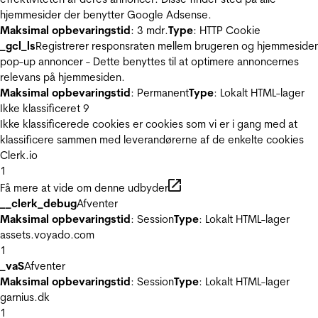
hjemmesider der benytter Google Adsense.
Maksimal opbevaringstid
: 3 mdr.
Type
: HTTP Cookie
_gcl_ls
Registrerer responsraten mellem brugeren og hjemmeside
pop-up annoncer - Dette benyttes til at optimere annoncernes
relevans på hjemmesiden.
Maksimal opbevaringstid
: Permanent
Type
: Lokalt HTML-lager
Ikke klassificeret
9
Ikke klassificerede cookies er cookies som vi er i gang med at
klassificere sammen med leverandørerne af de enkelte cookies
Clerk.io
1
Få mere at vide om denne udbyder
__clerk_debug
Afventer
Maksimal opbevaringstid
: Session
Type
: Lokalt HTML-lager
assets.voyado.com
1
_vaS
Afventer
Maksimal opbevaringstid
: Session
Type
: Lokalt HTML-lager
garnius.dk
1