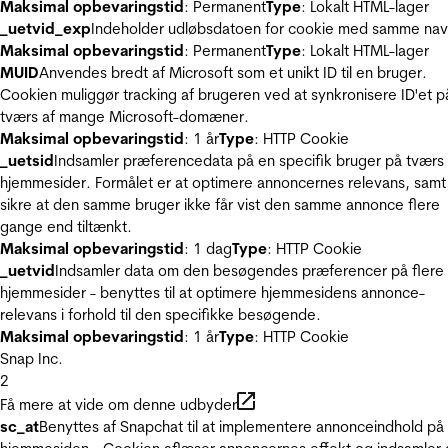
Maksimal opbevaringstid
: Permanent
Type
: Lokalt HTML-lager
_uetvid_exp
Indeholder udløbsdatoen for cookie med samme nav
Maksimal opbevaringstid
: Permanent
Type
: Lokalt HTML-lager
MUID
Anvendes bredt af Microsoft som et unikt ID til en bruger.
Cookien muliggør tracking af brugeren ved at synkronisere ID'et p
tværs af mange Microsoft-domæner.
Maksimal opbevaringstid
: 1 år
Type
: HTTP Cookie
_uetsid
Indsamler præferencedata på en specifik bruger på tværs 
hjemmesider. Formålet er at optimere annoncernes relevans, samt
sikre at den samme bruger ikke får vist den samme annonce flere
gange end tiltænkt.
Maksimal opbevaringstid
: 1 dag
Type
: HTTP Cookie
_uetvid
Indsamler data om den besøgendes præferencer på flere
hjemmesider - benyttes til at optimere hjemmesidens annonce-
relevans i forhold til den specifikke besøgende.
Maksimal opbevaringstid
: 1 år
Type
: HTTP Cookie
Snap Inc.
2
Få mere at vide om denne udbyder
sc_at
Benyttes af Snapchat til at implementere annonceindhold på