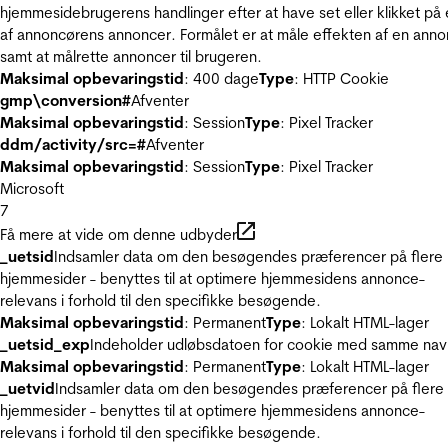
hjemmesidebrugerens handlinger efter at have set eller klikket på
af annoncørens annoncer. Formålet er at måle effekten af en ann
samt at målrette annoncer til brugeren.
Maksimal opbevaringstid
: 400 dage
Type
: HTTP Cookie
gmp\conversion#
Afventer
Maksimal opbevaringstid
: Session
Type
: Pixel Tracker
ddm/activity/src=#
Afventer
Maksimal opbevaringstid
: Session
Type
: Pixel Tracker
Microsoft
7
Få mere at vide om denne udbyder
_uetsid
Indsamler data om den besøgendes præferencer på flere
hjemmesider - benyttes til at optimere hjemmesidens annonce-
relevans i forhold til den specifikke besøgende.
Maksimal opbevaringstid
: Permanent
Type
: Lokalt HTML-lager
_uetsid_exp
Indeholder udløbsdatoen for cookie med samme nav
Maksimal opbevaringstid
: Permanent
Type
: Lokalt HTML-lager
_uetvid
Indsamler data om den besøgendes præferencer på flere
hjemmesider - benyttes til at optimere hjemmesidens annonce-
relevans i forhold til den specifikke besøgende.