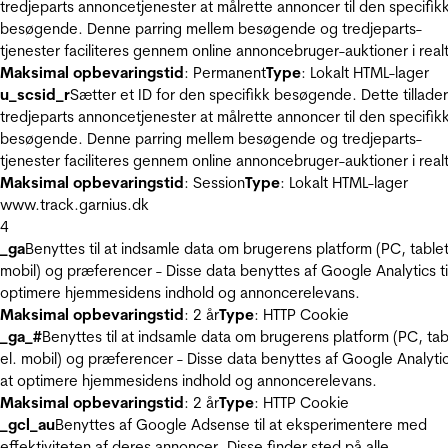
tredjeparts annoncetjenester at målrette annoncer til den specifik
besøgende. Denne parring mellem besøgende og tredjeparts-
tjenester faciliteres gennem online annoncebruger-auktioner i realt
Maksimal opbevaringstid
: Permanent
Type
: Lokalt HTML-lager
u_scsid_r
Sætter et ID for den specifikk besøgende. Dette tillader
tredjeparts annoncetjenester at målrette annoncer til den specifik
besøgende. Denne parring mellem besøgende og tredjeparts-
tjenester faciliteres gennem online annoncebruger-auktioner i realt
Maksimal opbevaringstid
: Session
Type
: Lokalt HTML-lager
www.track.garnius.dk
4
_ga
Benyttes til at indsamle data om brugerens platform (PC, tablet
mobil) og præferencer - Disse data benyttes af Google Analytics til
optimere hjemmesidens indhold og annoncerelevans.
Maksimal opbevaringstid
: 2 år
Type
: HTTP Cookie
_ga_#
Benyttes til at indsamle data om brugerens platform (PC, tab
el. mobil) og præferencer - Disse data benyttes af Google Analytics
at optimere hjemmesidens indhold og annoncerelevans.
Maksimal opbevaringstid
: 2 år
Type
: HTTP Cookie
_gcl_au
Benyttes af Google Adsense til at eksperimentere med
effektiviteten af deres annoncer. Disse finder sted på alle