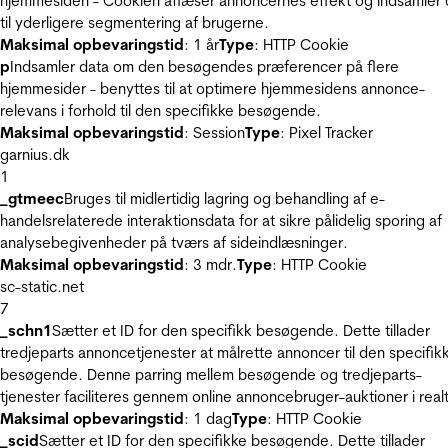
hjemmesiden - Cookien aflæser annoncernes effekt og indsamler 
til yderligere segmentering af brugerne.
Maksimal opbevaringstid
: 1 år
Type
: HTTP Cookie
p
Indsamler data om den besøgendes præferencer på flere
hjemmesider - benyttes til at optimere hjemmesidens annonce-
relevans i forhold til den specifikke besøgende.
Maksimal opbevaringstid
: Session
Type
: Pixel Tracker
garnius.dk
1
_gtmeec
Bruges til midlertidig lagring og behandling af e-
handelsrelaterede interaktionsdata for at sikre pålidelig sporing af
analysebegivenheder på tværs af sideindlæsninger.
Maksimal opbevaringstid
: 3 mdr.
Type
: HTTP Cookie
sc-static.net
7
_schn1
Sætter et ID for den specifikk besøgende. Dette tillader
tredjeparts annoncetjenester at målrette annoncer til den specifik
besøgende. Denne parring mellem besøgende og tredjeparts-
tjenester faciliteres gennem online annoncebruger-auktioner i realt
Maksimal opbevaringstid
: 1 dag
Type
: HTTP Cookie
_scid
Sætter et ID for den specifikke besøgende. Dette tillader