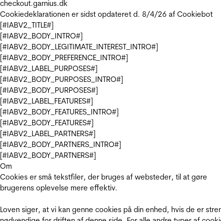
checkout.garnius.dk
Cookiedeklarationen er sidst opdateret d. 8/4/26 af
Cookiebot
[#IABV2_TITLE#]
[#IABV2_BODY_INTRO#]
[#IABV2_BODY_LEGITIMATE_INTEREST_INTRO#]
[#IABV2_BODY_PREFERENCE_INTRO#]
[#IABV2_LABEL_PURPOSES#]
[#IABV2_BODY_PURPOSES_INTRO#]
[#IABV2_BODY_PURPOSES#]
[#IABV2_LABEL_FEATURES#]
[#IABV2_BODY_FEATURES_INTRO#]
[#IABV2_BODY_FEATURES#]
[#IABV2_LABEL_PARTNERS#]
[#IABV2_BODY_PARTNERS_INTRO#]
[#IABV2_BODY_PARTNERS#]
Om
Cookies er små tekstfiler, der bruges af websteder, til at gøre
brugerens oplevelse mere effektiv.
Loven siger, at vi kan genne cookies på din enhed, hvis de er stre
nødvendige for driften af denne side. For alle andre typer af cooki