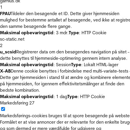
garnius.dk
1
FPAU
Tildeler den besøgende et ID. Dette giver hjemmesiden
mulighed for bestemme antallet af besøgende, ved ikke at registr
den samme besøgende flere gange.
Maksimal opbevaringstid
: 3 mdr.
Type
: HTTP Cookie
sc-static.net
2
u_scsid
Registrerer data om den besøgendes navigation på sitet -
dette benyttes til hjemmeside‐optimering gennem intern analyse.
Maksimal opbevaringstid
: Session
Type
: Lokalt HTML-lager
X-AB
Denne cookie benyttes i forbindelse med multi-variate-tests 
Dette gør hjemmesiden i stand til at ændre og kombinere element
på hjemmesiden, for igennem effektivitetsmålinger at finde den
bedste kombination.
Maksimal opbevaringstid
: 1 dag
Type
: HTTP Cookie
Markedsføring
27
Markedsførings-cookies bruges til at spore besøgende på webste
Formålet er at vise annoncer der er relevante for den enkelte brug
og som dermed er mere værdifulde for udgivere og