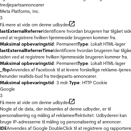
tredjepartsannoncører
Meta Platforms, Inc.
3
Få mere at vide om denne udbyder
lastExternalReferrer
Identificere hvordan brugeren har tilgået sid
ved at registrere hvilken hjemmeside brugeren kommer fra.
Maksimal opbevaringstid
: Permanent
Type
: Lokalt HTML-lager
lastExternalReferrerTime
Identificere hvordan brugeren har tilgå
siden ved at registrere hvilken hjemmeside brugeren kommer fra.
Maksimal opbevaringstid
: Permanent
Type
: Lokalt HTML-lager
_fbp
Anvendes af Facebook til at levere forskellige reklame-tjenes
herunder realtids-bud fra tredjeparts-annoncører.
Maksimal opbevaringstid
: 3 mdr.
Type
: HTTP Cookie
Google
3
Få mere at vide om denne udbyder
Nogle af de data, der indsamles af denne udbyder, er til
personalisering og måling af reklameeffektivitet. Udbyderen kan
bruge IP-adresserne til måling og personalisering af annoncer.
IDE
Anvendes af Google DoubleClick til at registrere og rapporter