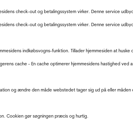
sidens check-out og betalingssystem virker. Denne service udbyd
sidens check-out og betalingssystem virker. Denne service udbyd
mmesidens indkøbsvogns-funktion. Tillader hjemmesiden at huske d
ugerens cache - En cache optimerer hjemmesidens hastighed ved a
ation og ændre den måde webstedet tager sig ud på eller måden de
ion. Cookien gør søgningen præcis og hurtig.