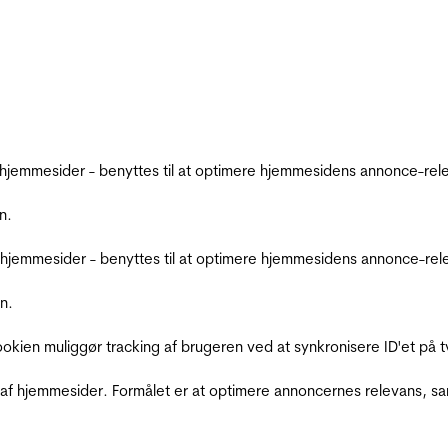
emmesider - benyttes til at optimere hjemmesidens annonce-relev
n.
jemmesider - benyttes til at optimere hjemmesidens annonce-relev
n.
Cookien muliggør tracking af brugeren ved at synkronisere ID'et p
af hjemmesider. Formålet er at optimere annoncernes relevans, s