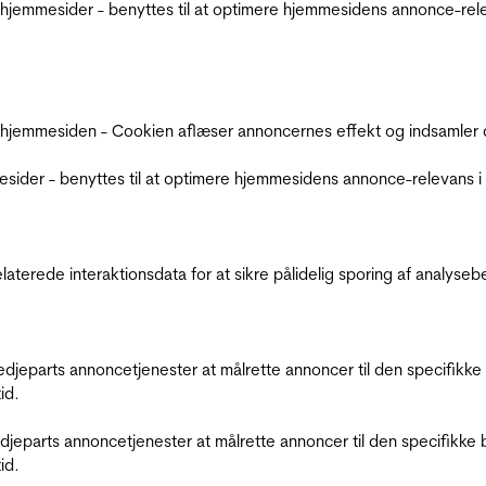
jemmesider - benyttes til at optimere hjemmesidens annonce-relev
 hjemmesiden - Cookien aflæser annoncernes effekt og indsamler d
der - benyttes til at optimere hjemmesidens annonce-relevans i f
relaterede interaktionsdata for at sikre pålidelig sporing af analys
tredjeparts annoncetjenester at målrette annoncer til den specifi
id.
redjeparts annoncetjenester at målrette annoncer til den specifi
id.