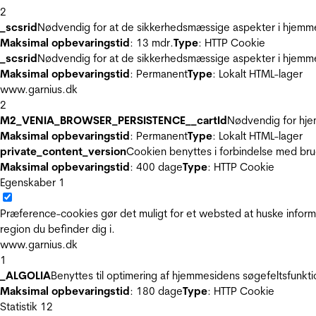
2
_scsrid
Nødvendig for at de sikkerhedsmæssige aspekter i hjemme
Maksimal opbevaringstid
: 13 mdr.
Type
: HTTP Cookie
_scsrid
Nødvendig for at de sikkerhedsmæssige aspekter i hjemme
Maksimal opbevaringstid
: Permanent
Type
: Lokalt HTML-lager
www.garnius.dk
2
M2_VENIA_BROWSER_PERSISTENCE__cartId
Nødvendig for hje
Maksimal opbevaringstid
: Permanent
Type
: Lokalt HTML-lager
private_content_version
Cookien benyttes i forbindelse med br
Maksimal opbevaringstid
: 400 dage
Type
: HTTP Cookie
Egenskaber
1
Præference-cookies gør det muligt for et websted at huske inform
region du befinder dig i.
www.garnius.dk
1
_ALGOLIA
Benyttes til optimering af hjemmesidens søgefeltsfunkt
Maksimal opbevaringstid
: 180 dage
Type
: HTTP Cookie
Statistik
12