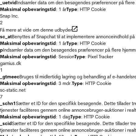
_uetvid
Indsamler data om den besøgendes præferencer på flere h
Maksimal opbevaringstid
: 1 år
Type
: HTTP Cookie
Snap Inc.
2
Få mere at vide om denne udbyder
sc_at
Benyttes af Snapchat til at implementere annonceindhold på
Maksimal opbevaringstid
: 1 år
Type
: HTTP Cookie
p
Indsamler data om den besøgendes præferencer på flere hjemmesi
Maksimal opbevaringstid
: Session
Type
: Pixel Tracker
garnius.dk
1
_gtmeec
Bruges til midlertidig lagring og behandling af e-handels
Maksimal opbevaringstid
: 3 mdr.
Type
: HTTP Cookie
sc-static.net
7
_schn1
Sætter et ID for den specifikk besøgende. Dette tillader 
tjenester faciliteres gennem online annoncebruger-auktioner i realt
Maksimal opbevaringstid
: 1 dag
Type
: HTTP Cookie
_scid
Sætter et ID for den specifikke besøgende. Dette tillader t
tjenester faciliteres gennem online annoncebruger-auktioner i realt