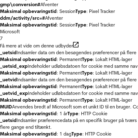
gmp\conversion#
Afventer
Maksimal opbevaringstid
: Session
Type
: Pixel Tracker
ddm/activity/src=#
Afventer
Maksimal opbevaringstid
: Session
Type
: Pixel Tracker
Microsoft
7
Få mere at vide om denne udbyder
_uetsid
Indsamler data om den besøgendes præferencer på flere hj
Maksimal opbevaringstid
: Permanent
Type
: Lokalt HTML-lager
_uetsid_exp
Indeholder udløbsdatoen for cookie med samme nav
Maksimal opbevaringstid
: Permanent
Type
: Lokalt HTML-lager
_uetvid
Indsamler data om den besøgendes præferencer på flere h
Maksimal opbevaringstid
: Permanent
Type
: Lokalt HTML-lager
_uetvid_exp
Indeholder udløbsdatoen for cookie med samme nav
Maksimal opbevaringstid
: Permanent
Type
: Lokalt HTML-lager
MUID
Anvendes bredt af Microsoft som et unikt ID til en bruger. 
Maksimal opbevaringstid
: 1 år
Type
: HTTP Cookie
_uetsid
Indsamler præferencedata på en specifik bruger på tværs 
flere gange end tiltænkt.
Maksimal opbevaringstid
: 1 dag
Type
: HTTP Cookie