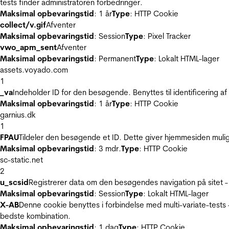
tests finder administratoren forbedringer.
Maksimal opbevaringstid
: 1 år
Type
: HTTP Cookie
collect/v.gif
Afventer
Maksimal opbevaringstid
: Session
Type
: Pixel Tracker
vwo_apm_sent
Afventer
Maksimal opbevaringstid
: Permanent
Type
: Lokalt HTML-lager
assets.voyado.com
1
_va
Indeholder ID for den besøgende. Benyttes til identificering 
Maksimal opbevaringstid
: 1 år
Type
: HTTP Cookie
garnius.dk
1
FPAU
Tildeler den besøgende et ID. Dette giver hjemmesiden mul
Maksimal opbevaringstid
: 3 mdr.
Type
: HTTP Cookie
sc-static.net
2
u_scsid
Registrerer data om den besøgendes navigation på sitet -
Maksimal opbevaringstid
: Session
Type
: Lokalt HTML-lager
X-AB
Denne cookie benyttes i forbindelse med multi-variate-tests
bedste kombination.
Maksimal opbevaringstid
: 1 dag
Type
: HTTP Cookie