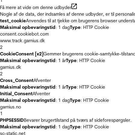
1
Få mere at vide om denne udbyder
Nogle af de data, der indsamles af denne udbyder, er til personali
test_cookie
Anvendes til at tjekke om brugerens browser underst
Maksimal opbevaringstid
: 1 dag
Type
: HTTP Cookie
consent.cookiebot.com
www.track.garnius.dk
2
CookieConsent [x2]
Gemmer brugerens cookie-samtykke-tilstand
Maksimal opbevaringstid
: 1 år
Type
: HTTP Cookie
garnius.dk
2
Cross_Consent
Afventer
Maksimal opbevaringstid
: 1 år
Type
: HTTP Cookie
Initial_Consent
Afventer
Maksimal opbevaringstid
: 1 dag
Type
: HTTP Cookie
garnius.no
1
PHPSESSID
Bevarer brugertilstand på tværs af sideforespørgsler.
Maksimal opbevaringstid
: 1 dag
Type
: HTTP Cookie
sc-static.net