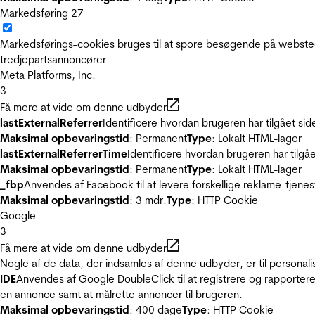
Markedsføring
27
Markedsførings-cookies bruges til at spore besøgende på websted
tredjepartsannoncører
Meta Platforms, Inc.
3
Få mere at vide om denne udbyder
lastExternalReferrer
Identificere hvordan brugeren har tilgået si
Maksimal opbevaringstid
: Permanent
Type
: Lokalt HTML-lager
lastExternalReferrerTime
Identificere hvordan brugeren har tilgå
Maksimal opbevaringstid
: Permanent
Type
: Lokalt HTML-lager
_fbp
Anvendes af Facebook til at levere forskellige reklame-tjenes
Maksimal opbevaringstid
: 3 mdr.
Type
: HTTP Cookie
Google
3
Få mere at vide om denne udbyder
Nogle af de data, der indsamles af denne udbyder, er til personali
IDE
Anvendes af Google DoubleClick til at registrere og rapportere
en annonce samt at målrette annoncer til brugeren.
Maksimal opbevaringstid
: 400 dage
Type
: HTTP Cookie