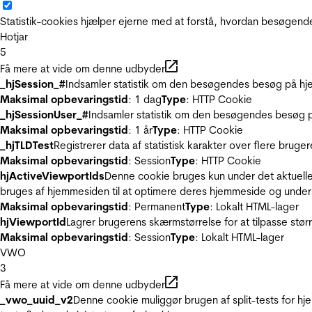
Statistik-cookies hjælper ejerne med at forstå, hvordan besøgen
Hotjar
5
Få mere at vide om denne udbyder
_hjSession_#
Indsamler statistik om den besøgendes besøg på hje
Maksimal opbevaringstid
: 1 dag
Type
: HTTP Cookie
_hjSessionUser_#
Indsamler statistik om den besøgendes besøg p
Maksimal opbevaringstid
: 1 år
Type
: HTTP Cookie
_hjTLDTest
Registrerer data af statistisk karakter over flere bruge
Maksimal opbevaringstid
: Session
Type
: HTTP Cookie
hjActiveViewportIds
Denne cookie bruges kun under det aktuelle
bruges af hjemmesiden til at optimere deres hjemmeside og under
Maksimal opbevaringstid
: Permanent
Type
: Lokalt HTML-lager
hjViewportId
Lagrer brugerens skærmstørrelse for at tilpasse stør
Maksimal opbevaringstid
: Session
Type
: Lokalt HTML-lager
VWO
3
Få mere at vide om denne udbyder
_vwo_uuid_v2
Denne cookie muliggør brugen af split-tests for h