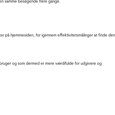
e den samme besøgende flere gange.
ter på hjemmesiden, for igennem effektivitetsmålinger at finde den
e bruger og som dermed er mere værdifulde for udgivere og
.