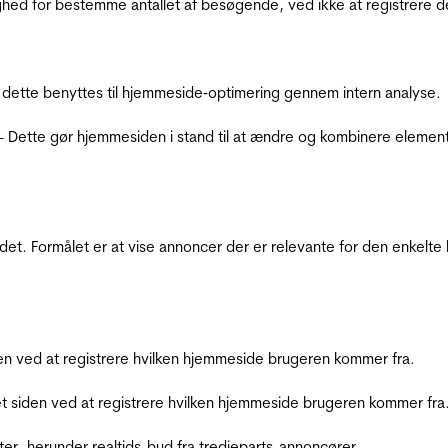
ighed for bestemme antallet af besøgende, ved ikke at registrer
 dette benyttes til hjemmeside‐optimering gennem intern analyse.
 - Dette gør hjemmesiden i stand til at ændre og kombinere elemen
et. Formålet er at vise annoncer der er relevante for den enkelt
den ved at registrere hvilken hjemmeside brugeren kommer fra.
et siden ved at registrere hvilken hjemmeside brugeren kommer fra
ter, herunder realtids-bud fra tredjeparts-annoncører.