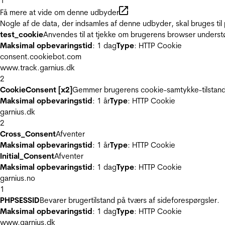
1
Få mere at vide om denne udbyder
Nogle af de data, der indsamles af denne udbyder, skal bruges til 
test_cookie
Anvendes til at tjekke om brugerens browser underst
Maksimal opbevaringstid
: 1 dag
Type
: HTTP Cookie
consent.cookiebot.com
www.track.garnius.dk
2
CookieConsent [x2]
Gemmer brugerens cookie-samtykke-tilstand
Maksimal opbevaringstid
: 1 år
Type
: HTTP Cookie
garnius.dk
2
Cross_Consent
Afventer
Maksimal opbevaringstid
: 1 år
Type
: HTTP Cookie
Initial_Consent
Afventer
Maksimal opbevaringstid
: 1 dag
Type
: HTTP Cookie
garnius.no
1
PHPSESSID
Bevarer brugertilstand på tværs af sideforespørgsler.
Maksimal opbevaringstid
: 1 dag
Type
: HTTP Cookie
www.garnius.dk