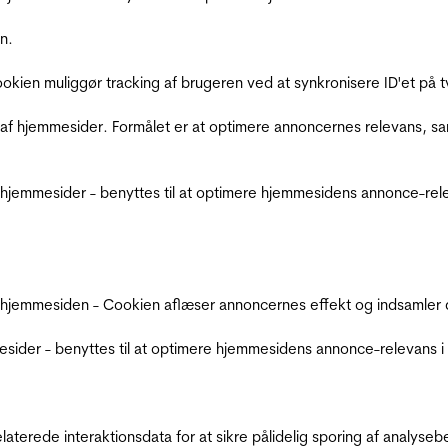
n.
Cookien muliggør tracking af brugeren ved at synkronisere ID'et p
af hjemmesider. Formålet er at optimere annoncernes relevans, s
jemmesider - benyttes til at optimere hjemmesidens annonce-relev
 hjemmesiden - Cookien aflæser annoncernes effekt og indsamler d
der - benyttes til at optimere hjemmesidens annonce-relevans i f
relaterede interaktionsdata for at sikre pålidelig sporing af analys