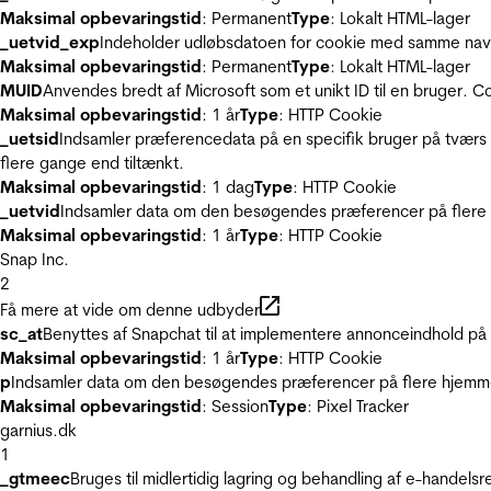
Maksimal opbevaringstid
: Permanent
Type
: Lokalt HTML-lager
_uetvid_exp
Indeholder udløbsdatoen for cookie med samme nav
Maksimal opbevaringstid
: Permanent
Type
: Lokalt HTML-lager
MUID
Anvendes bredt af Microsoft som et unikt ID til en bruger. 
Maksimal opbevaringstid
: 1 år
Type
: HTTP Cookie
_uetsid
Indsamler præferencedata på en specifik bruger på tværs 
flere gange end tiltænkt.
Maksimal opbevaringstid
: 1 dag
Type
: HTTP Cookie
_uetvid
Indsamler data om den besøgendes præferencer på flere h
Maksimal opbevaringstid
: 1 år
Type
: HTTP Cookie
Snap Inc.
2
Få mere at vide om denne udbyder
sc_at
Benyttes af Snapchat til at implementere annonceindhold på
Maksimal opbevaringstid
: 1 år
Type
: HTTP Cookie
p
Indsamler data om den besøgendes præferencer på flere hjemmesi
Maksimal opbevaringstid
: Session
Type
: Pixel Tracker
garnius.dk
1
_gtmeec
Bruges til midlertidig lagring og behandling af e-handels