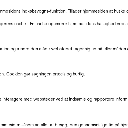
mmesidens indkøbsvogns-funktion. Tillader hjemmesiden at huske d
ugerens cache - En cache optimerer hjemmesidens hastighed ved a
ation og ændre den måde webstedet tager sig ud på eller måden de
ion. Cookien gør søgningen præcis og hurtig.
de interagere med websteder ved at indsamle og rapportere inform
mmesiden såsom antallet af besøg, den gennemsnitlige tid på hjem