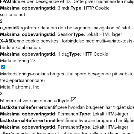
FPAU
Tildeler den besøgende et ID. Dette giver hjemmesiden mul
Maksimal opbevaringstid
: 3 mdr.
Type
: HTTP Cookie
sc-static.net
2
u_scsid
Registrerer data om den besøgendes navigation på sitet -
Maksimal opbevaringstid
: Session
Type
: Lokalt HTML-lager
X-AB
Denne cookie benyttes i forbindelse med multi-variate-tests
bedste kombination.
Maksimal opbevaringstid
: 1 dag
Type
: HTTP Cookie
Markedsføring
27
Markedsførings-cookies bruges til at spore besøgende på websted
tredjepartsannoncører
Meta Platforms, Inc.
3
Få mere at vide om denne udbyder
lastExternalReferrer
Identificere hvordan brugeren har tilgået si
Maksimal opbevaringstid
: Permanent
Type
: Lokalt HTML-lager
lastExternalReferrerTime
Identificere hvordan brugeren har tilgå
Maksimal opbevaringstid
: Permanent
Type
: Lokalt HTML-lager
_fbp
Anvendes af Facebook til at levere forskellige reklame-tjenes