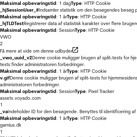
Maksimal opbevaringstid
: 1 dag
Type
: HTTP Cookie
_hjSessionUser_#
Indsamler statistik om den besøgendes besøg p
Maksimal opbevaringstid
: 1 år
Type
: HTTP Cookie
_hjTLDTest
Registrerer data af statistisk karakter over flere bruge
Maksimal opbevaringstid
: Session
Type
: HTTP Cookie
VWO
2
Få mere at vide om denne udbyder
_vwo_uuid_v2
Denne cookie muliggør brugen af split-tests for h
tests finder administratoren forbedringer.
Maksimal opbevaringstid
: 1 år
Type
: HTTP Cookie
v.gif
Denne cookie muliggør brugen af split-tests for hjemmesidens
administratoren forbedringer.
Maksimal opbevaringstid
: Session
Type
: Pixel Tracker
assets.voyado.com
1
_va
Indeholder ID for den besøgende. Benyttes til identificering 
Maksimal opbevaringstid
: 1 år
Type
: HTTP Cookie
garnius.dk
1