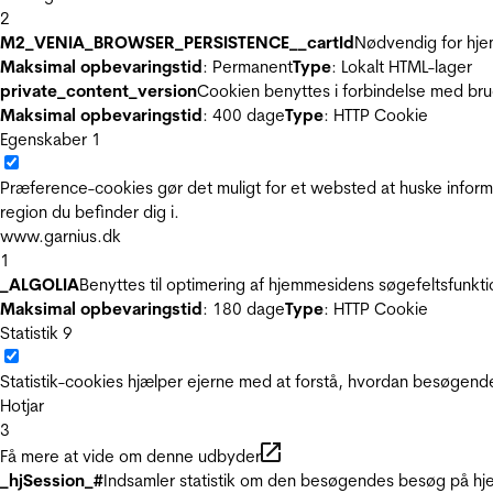
2
M2_VENIA_BROWSER_PERSISTENCE__cartId
Nødvendig for hje
Maksimal opbevaringstid
: Permanent
Type
: Lokalt HTML-lager
private_content_version
Cookien benyttes i forbindelse med br
Maksimal opbevaringstid
: 400 dage
Type
: HTTP Cookie
Egenskaber
1
Præference-cookies gør det muligt for et websted at huske inform
region du befinder dig i.
www.garnius.dk
1
_ALGOLIA
Benyttes til optimering af hjemmesidens søgefeltsfunkt
Maksimal opbevaringstid
: 180 dage
Type
: HTTP Cookie
Statistik
9
Statistik-cookies hjælper ejerne med at forstå, hvordan besøgen
Hotjar
3
Få mere at vide om denne udbyder
_hjSession_#
Indsamler statistik om den besøgendes besøg på hje