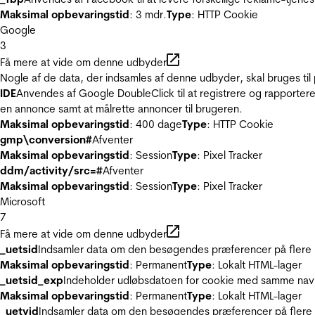
Maksimal opbevaringstid
: 3 mdr.
Type
: HTTP Cookie
Google
3
Få mere at vide om denne udbyder
Nogle af de data, der indsamles af denne udbyder, skal bruges til 
IDE
Anvendes af Google DoubleClick til at registrere og rapportere
en annonce samt at målrette annoncer til brugeren.
Maksimal opbevaringstid
: 400 dage
Type
: HTTP Cookie
gmp\conversion#
Afventer
Maksimal opbevaringstid
: Session
Type
: Pixel Tracker
ddm/activity/src=#
Afventer
Maksimal opbevaringstid
: Session
Type
: Pixel Tracker
Microsoft
7
Få mere at vide om denne udbyder
_uetsid
Indsamler data om den besøgendes præferencer på flere hj
Maksimal opbevaringstid
: Permanent
Type
: Lokalt HTML-lager
_uetsid_exp
Indeholder udløbsdatoen for cookie med samme nav
Maksimal opbevaringstid
: Permanent
Type
: Lokalt HTML-lager
_uetvid
Indsamler data om den besøgendes præferencer på flere h