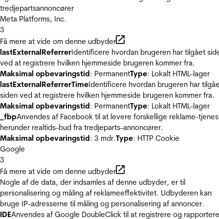
tredjepartsannoncører
Meta Platforms, Inc.
3
Få mere at vide om denne udbyder
lastExternalReferrer
Identificere hvordan brugeren har tilgået sid
ved at registrere hvilken hjemmeside brugeren kommer fra.
Maksimal opbevaringstid
: Permanent
Type
: Lokalt HTML-lager
lastExternalReferrerTime
Identificere hvordan brugeren har tilgå
siden ved at registrere hvilken hjemmeside brugeren kommer fra.
Maksimal opbevaringstid
: Permanent
Type
: Lokalt HTML-lager
_fbp
Anvendes af Facebook til at levere forskellige reklame-tjenes
herunder realtids-bud fra tredjeparts-annoncører.
Maksimal opbevaringstid
: 3 mdr.
Type
: HTTP Cookie
Google
3
Få mere at vide om denne udbyder
Nogle af de data, der indsamles af denne udbyder, er til
personalisering og måling af reklameeffektivitet. Udbyderen kan
bruge IP-adresserne til måling og personalisering af annoncer.
IDE
Anvendes af Google DoubleClick til at registrere og rapporter