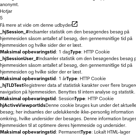
anonymt.
Hotjar
5
Få mere at vide om denne udbyder
_hjSession_#
Indsamler statistik om den besøgendes besøg på
hjemmesiden såsom antallet af besøg, den gennemsnitlige tid på
hjemmesiden og hvilke sider der er læst.
Maksimal opbevaringstid
: 1 dag
Type
: HTTP Cookie
_hjSessionUser_#
Indsamler statistik om den besøgendes besøg 
hjemmesiden såsom antallet af besøg, den gennemsnitlige tid på
hjemmesiden og hvilke sider der er læst.
Maksimal opbevaringstid
: 1 år
Type
: HTTP Cookie
_hjTLDTest
Registrerer data af statistisk karakter over flere bruger
navigation på hjemmesiden. Benyttes til intern analyse og statistik.
Maksimal opbevaringstid
: Session
Type
: HTTP Cookie
hjActiveViewportIds
Denne cookie bruges kun under det aktuell
besøg; her indsamles der udelukkende ikke-personlig information
omkring, hvilke undersider der besøges. Denne information bruges
hjemmesiden til at optimere deres hjemmeside og undersider.
Maksimal opbevaringstid
: Permanent
Type
: Lokalt HTML-lager