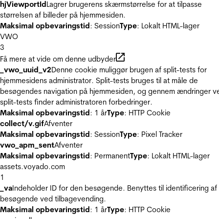
hjViewportId
Lagrer brugerens skærmstørrelse for at tilpasse
størrelsen af billeder på hjemmesiden.
Maksimal opbevaringstid
: Session
Type
: Lokalt HTML-lager
VWO
3
Få mere at vide om denne udbyder
_vwo_uuid_v2
Denne cookie muliggør brugen af split-tests for
hjemmesidens administrator. Split-tests bruges til at måle de
besøgendes navigation på hjemmesiden, og gennem ændringer v
split-tests finder administratoren forbedringer.
Maksimal opbevaringstid
: 1 år
Type
: HTTP Cookie
collect/v.gif
Afventer
Maksimal opbevaringstid
: Session
Type
: Pixel Tracker
vwo_apm_sent
Afventer
Maksimal opbevaringstid
: Permanent
Type
: Lokalt HTML-lager
assets.voyado.com
1
_va
Indeholder ID for den besøgende. Benyttes til identificering af
besøgende ved tilbagevending.
Maksimal opbevaringstid
: 1 år
Type
: HTTP Cookie