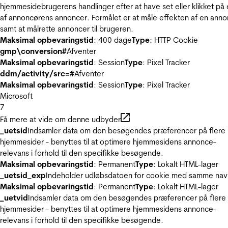
hjemmesidebrugerens handlinger efter at have set eller klikket på
af annoncørens annoncer. Formålet er at måle effekten af en ann
samt at målrette annoncer til brugeren.
Maksimal opbevaringstid
: 400 dage
Type
: HTTP Cookie
gmp\conversion#
Afventer
Maksimal opbevaringstid
: Session
Type
: Pixel Tracker
ddm/activity/src=#
Afventer
Maksimal opbevaringstid
: Session
Type
: Pixel Tracker
Microsoft
7
Få mere at vide om denne udbyder
_uetsid
Indsamler data om den besøgendes præferencer på flere
hjemmesider - benyttes til at optimere hjemmesidens annonce-
relevans i forhold til den specifikke besøgende.
Maksimal opbevaringstid
: Permanent
Type
: Lokalt HTML-lager
_uetsid_exp
Indeholder udløbsdatoen for cookie med samme nav
Maksimal opbevaringstid
: Permanent
Type
: Lokalt HTML-lager
_uetvid
Indsamler data om den besøgendes præferencer på flere
hjemmesider - benyttes til at optimere hjemmesidens annonce-
relevans i forhold til den specifikke besøgende.