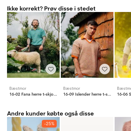
Ikke korrekt? Prøv disse i stedet
Bæstmor
Bæstmor
Bæstm
16-02 Fana herre t-skjorte
16-09 Islender herre t-skjorte
16-06 S
Andre kunder købte også disse
-25%