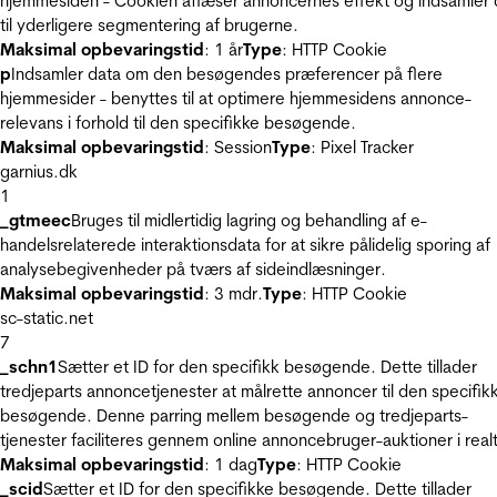
hjemmesiden - Cookien aflæser annoncernes effekt og indsamler 
til yderligere segmentering af brugerne.
Maksimal opbevaringstid
: 1 år
Type
: HTTP Cookie
p
Indsamler data om den besøgendes præferencer på flere
hjemmesider - benyttes til at optimere hjemmesidens annonce-
relevans i forhold til den specifikke besøgende.
Maksimal opbevaringstid
: Session
Type
: Pixel Tracker
garnius.dk
1
_gtmeec
Bruges til midlertidig lagring og behandling af e-
handelsrelaterede interaktionsdata for at sikre pålidelig sporing af
analysebegivenheder på tværs af sideindlæsninger.
Maksimal opbevaringstid
: 3 mdr.
Type
: HTTP Cookie
sc-static.net
7
_schn1
Sætter et ID for den specifikk besøgende. Dette tillader
tredjeparts annoncetjenester at målrette annoncer til den specifik
besøgende. Denne parring mellem besøgende og tredjeparts-
tjenester faciliteres gennem online annoncebruger-auktioner i realt
Maksimal opbevaringstid
: 1 dag
Type
: HTTP Cookie
_scid
Sætter et ID for den specifikke besøgende. Dette tillader