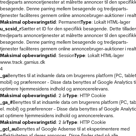
tredjeparts annoncetjenester at målrette annoncer til den specifik
besøgende. Denne parring mellem besøgende og tredjeparts-
tjenester faciliteres gennem online annoncebruger-auktioner i realt
Maksimal opbevaringstid
: Permanent
Type
: Lokalt HTML-lager
u_scsid_r
Sætter et ID for den specifikk besøgende. Dette tillader
tredjeparts annoncetjenester at målrette annoncer til den specifik
besøgende. Denne parring mellem besøgende og tredjeparts-
tjenester faciliteres gennem online annoncebruger-auktioner i realt
Maksimal opbevaringstid
: Session
Type
: Lokalt HTML-lager
www.track.garnius.dk
4
_ga
Benyttes til at indsamle data om brugerens platform (PC, tablet
mobil) og præferencer - Disse data benyttes af Google Analytics til
optimere hjemmesidens indhold og annoncerelevans.
Maksimal opbevaringstid
: 2 år
Type
: HTTP Cookie
_ga_#
Benyttes til at indsamle data om brugerens platform (PC, tab
el. mobil) og præferencer - Disse data benyttes af Google Analytics
at optimere hjemmesidens indhold og annoncerelevans.
Maksimal opbevaringstid
: 2 år
Type
: HTTP Cookie
_gcl_au
Benyttes af Google Adsense til at eksperimentere med
effektiviteten af deres annoncer. Disse finder sted på alle