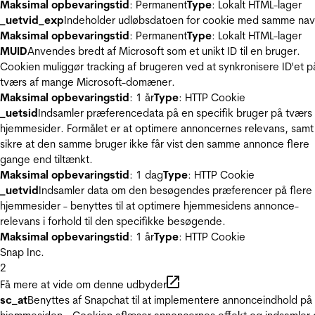
Maksimal opbevaringstid
: Permanent
Type
: Lokalt HTML-lager
_uetvid_exp
Indeholder udløbsdatoen for cookie med samme nav
Maksimal opbevaringstid
: Permanent
Type
: Lokalt HTML-lager
MUID
Anvendes bredt af Microsoft som et unikt ID til en bruger.
Cookien muliggør tracking af brugeren ved at synkronisere ID'et p
tværs af mange Microsoft-domæner.
Maksimal opbevaringstid
: 1 år
Type
: HTTP Cookie
_uetsid
Indsamler præferencedata på en specifik bruger på tværs 
hjemmesider. Formålet er at optimere annoncernes relevans, samt
sikre at den samme bruger ikke får vist den samme annonce flere
gange end tiltænkt.
Maksimal opbevaringstid
: 1 dag
Type
: HTTP Cookie
_uetvid
Indsamler data om den besøgendes præferencer på flere
hjemmesider - benyttes til at optimere hjemmesidens annonce-
relevans i forhold til den specifikke besøgende.
Maksimal opbevaringstid
: 1 år
Type
: HTTP Cookie
Snap Inc.
2
Få mere at vide om denne udbyder
sc_at
Benyttes af Snapchat til at implementere annonceindhold på