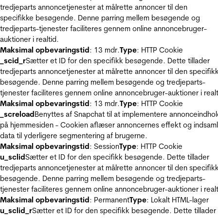
tredjeparts annoncetjenester at målrette annoncer til den
specifikke besøgende. Denne parring mellem besøgende og
tredjeparts-tjenester faciliteres gennem online annoncebruger-
auktioner i realtid.
Maksimal opbevaringstid
: 13 mdr.
Type
: HTTP Cookie
_scid_r
Sætter et ID for den specifikk besøgende. Dette tillader
tredjeparts annoncetjenester at målrette annoncer til den specifik
besøgende. Denne parring mellem besøgende og tredjeparts-
tjenester faciliteres gennem online annoncebruger-auktioner i realt
Maksimal opbevaringstid
: 13 mdr.
Type
: HTTP Cookie
_screload
Benyttes af Snapchat til at implementere annonceindho
på hjemmesiden - Cookien aflæser annoncernes effekt og indsaml
data til yderligere segmentering af brugerne.
Maksimal opbevaringstid
: Session
Type
: HTTP Cookie
u_sclid
Sætter et ID for den specifikk besøgende. Dette tillader
tredjeparts annoncetjenester at målrette annoncer til den specifik
besøgende. Denne parring mellem besøgende og tredjeparts-
tjenester faciliteres gennem online annoncebruger-auktioner i realt
Maksimal opbevaringstid
: Permanent
Type
: Lokalt HTML-lager
u_sclid_r
Sætter et ID for den specifikk besøgende. Dette tillader