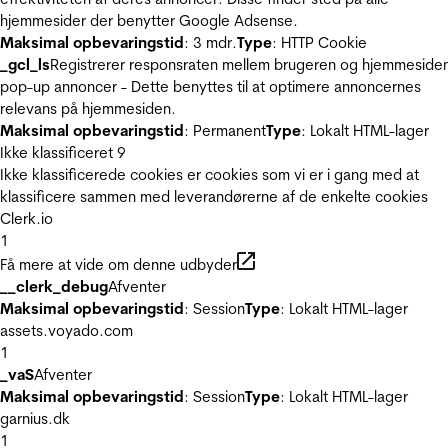
hjemmesider der benytter Google Adsense.
Maksimal opbevaringstid
: 3 mdr.
Type
: HTTP Cookie
_gcl_ls
Registrerer responsraten mellem brugeren og hjemmeside
pop-up annoncer - Dette benyttes til at optimere annoncernes
relevans på hjemmesiden.
Maksimal opbevaringstid
: Permanent
Type
: Lokalt HTML-lager
Ikke klassificeret
9
Ikke klassificerede cookies er cookies som vi er i gang med at
klassificere sammen med leverandørerne af de enkelte cookies
Clerk.io
1
Få mere at vide om denne udbyder
__clerk_debug
Afventer
Maksimal opbevaringstid
: Session
Type
: Lokalt HTML-lager
assets.voyado.com
1
_vaS
Afventer
Maksimal opbevaringstid
: Session
Type
: Lokalt HTML-lager
garnius.dk
1