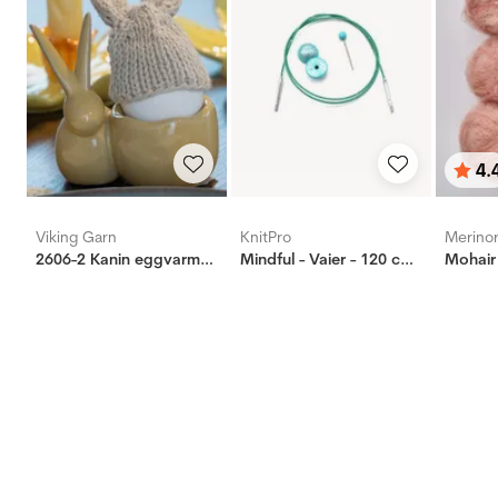
4.
Vurd
ud af
Viking Garn
KnitPro
Merino
2606-2 Kanin eggvarmere
Mindful - Vaier - 120 cm - Turkis
Mohair 