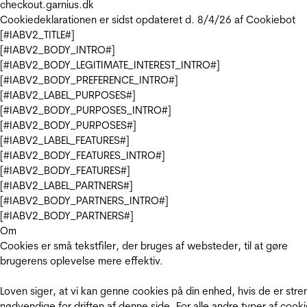
checkout.garnius.dk
Cookiedeklarationen er sidst opdateret d. 8/4/26 af
Cookiebot
[#IABV2_TITLE#]
[#IABV2_BODY_INTRO#]
[#IABV2_BODY_LEGITIMATE_INTEREST_INTRO#]
[#IABV2_BODY_PREFERENCE_INTRO#]
[#IABV2_LABEL_PURPOSES#]
[#IABV2_BODY_PURPOSES_INTRO#]
[#IABV2_BODY_PURPOSES#]
[#IABV2_LABEL_FEATURES#]
[#IABV2_BODY_FEATURES_INTRO#]
[#IABV2_BODY_FEATURES#]
[#IABV2_LABEL_PARTNERS#]
[#IABV2_BODY_PARTNERS_INTRO#]
[#IABV2_BODY_PARTNERS#]
Om
Cookies er små tekstfiler, der bruges af websteder, til at gøre
brugerens oplevelse mere effektiv.
Loven siger, at vi kan genne cookies på din enhed, hvis de er stre
nødvendige for driften af denne side. For alle andre typer af cooki