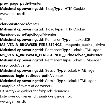
prev_page_path
Afventer
Maksimal opbevaringstid
: 1 dag
Type
: HTTP Cookie
www.garnius.dk
6
clerk-visitor-id
Afventer
Maksimal opbevaringstid
: 1 dag
Type
: HTTP Cookie
Garnius-cache#apollogql
Afventer
Maksimal opbevaringstid
: Permanent
Type
: IndexedDB
M2_VENIA_BROWSER_PERSISTENCE__magento_cache_id
Afve
Maksimal opbevaringstid
: Permanent
Type
: Lokalt HTML-lager
M2_VENIA_BROWSER_PERSISTENCE__urlResolver_#
Afventer
Maksimal opbevaringstid
: Permanent
Type
: Lokalt HTML-lager
scrollLock
Afventer
Maksimal opbevaringstid
: Session
Type
: Lokalt HTML-lager
success_login_redirect_path
Afventer
Maksimal opbevaringstid
: Session
Type
: Lokalt HTML-lager
Samtykke på tværs af domæner
2
Dit samtykke gælder for følgende domæner:
Liste over domæner, dit samtykke gælder for:
www.garnius.dk