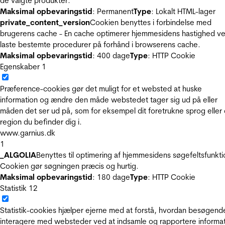
de valgte produkter.
Maksimal opbevaringstid
: Permanent
Type
: Lokalt HTML-lager
private_content_version
Cookien benyttes i forbindelse med
brugerens cache - En cache optimerer hjemmesidens hastighed ve
laste bestemte procedurer på forhånd i browserens cache.
Maksimal opbevaringstid
: 400 dage
Type
: HTTP Cookie
Egenskaber
1
Præference-cookies gør det muligt for et websted at huske
information og ændre den måde webstedet tager sig ud på eller
måden det ser ud på, som for eksempel dit foretrukne sprog eller
region du befinder dig i.
www.garnius.dk
1
_ALGOLIA
Benyttes til optimering af hjemmesidens søgefeltsfunkti
Cookien gør søgningen præcis og hurtig.
Maksimal opbevaringstid
: 180 dage
Type
: HTTP Cookie
Statistik
12
Statistik-cookies hjælper ejerne med at forstå, hvordan besøgend
interagere med websteder ved at indsamle og rapportere informa