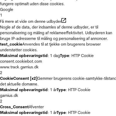
fungere optimalt uden disse cookies.
Google
1
Få mere at vide om denne udbyder
Nogle af de data, der indsamles af denne udbyder, er til
personalisering og måling af reklameeffektivitet. Udbyderen kan
bruge IP-adresserne til måling og personalisering af annoncer.
test_cookie
Anvendes til at tjekke om brugerens browser
understøtter cookies.
Maksimal opbevaringstid
: 1 dag
Type
: HTTP Cookie
consent.cookiebot.com
www.track.garnius.dk
2
CookieConsent [x2]
Gemmer brugerens cookie-samtykke-tilstand
det aktuelle domæne.
Maksimal opbevaringstid
: 1 år
Type
: HTTP Cookie
garnius.dk
2
Cross_Consent
Afventer
Maksimal opbevaringstid
: 1 år
Type
: HTTP Cookie