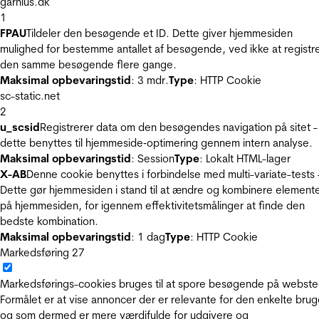
garnius.dk
1
FPAU
Tildeler den besøgende et ID. Dette giver hjemmesiden
mulighed for bestemme antallet af besøgende, ved ikke at registr
den samme besøgende flere gange.
Maksimal opbevaringstid
: 3 mdr.
Type
: HTTP Cookie
sc-static.net
2
u_scsid
Registrerer data om den besøgendes navigation på sitet -
dette benyttes til hjemmeside‐optimering gennem intern analyse.
Maksimal opbevaringstid
: Session
Type
: Lokalt HTML-lager
X-AB
Denne cookie benyttes i forbindelse med multi-variate-tests 
Dette gør hjemmesiden i stand til at ændre og kombinere element
på hjemmesiden, for igennem effektivitetsmålinger at finde den
bedste kombination.
Maksimal opbevaringstid
: 1 dag
Type
: HTTP Cookie
Markedsføring
27
Markedsførings-cookies bruges til at spore besøgende på webste
Formålet er at vise annoncer der er relevante for den enkelte brug
og som dermed er mere værdifulde for udgivere og