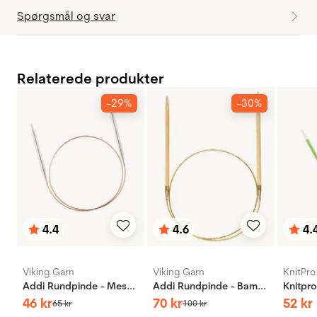
Spørgsmål og svar
Relaterede produkter
-29%
-30%
4.4
4.6
4.
Vurdering:
ud af 5 stjerner
Vurdering:
ud af 5 stjerner
Vurd
ud af
Viking Garn
Viking Garn
KnitPro
Addi Rundpinde - Messing
Addi Rundpinde - Bambus
46
kr
70
kr
52
kr
65
kr
100
kr