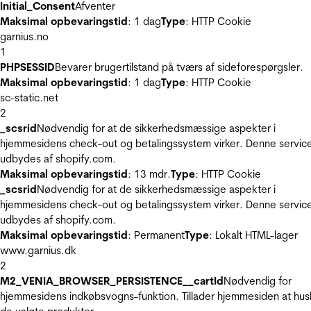
Initial_Consent
Afventer
Maksimal opbevaringstid
: 1 dag
Type
: HTTP Cookie
garnius.no
1
PHPSESSID
Bevarer brugertilstand på tværs af sideforespørgsler.
Maksimal opbevaringstid
: 1 dag
Type
: HTTP Cookie
sc-static.net
2
_scsrid
Nødvendig for at de sikkerhedsmæssige aspekter i
hjemmesidens check-out og betalingssystem virker. Denne servic
udbydes af shopify.com.
Maksimal opbevaringstid
: 13 mdr.
Type
: HTTP Cookie
_scsrid
Nødvendig for at de sikkerhedsmæssige aspekter i
hjemmesidens check-out og betalingssystem virker. Denne servic
udbydes af shopify.com.
Maksimal opbevaringstid
: Permanent
Type
: Lokalt HTML-lager
www.garnius.dk
2
M2_VENIA_BROWSER_PERSISTENCE__cartId
Nødvendig for
hjemmesidens indkøbsvogns-funktion. Tillader hjemmesiden at hus