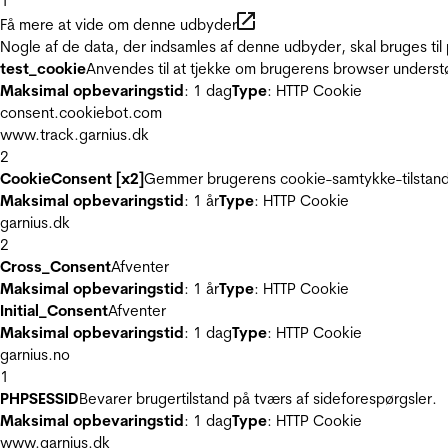
1
Få mere at vide om denne udbyder
Nogle af de data, der indsamles af denne udbyder, skal bruges til 
test_cookie
Anvendes til at tjekke om brugerens browser underst
Maksimal opbevaringstid
: 1 dag
Type
: HTTP Cookie
consent.cookiebot.com
www.track.garnius.dk
2
CookieConsent [x2]
Gemmer brugerens cookie-samtykke-tilstand
Maksimal opbevaringstid
: 1 år
Type
: HTTP Cookie
garnius.dk
2
Cross_Consent
Afventer
Maksimal opbevaringstid
: 1 år
Type
: HTTP Cookie
Initial_Consent
Afventer
Maksimal opbevaringstid
: 1 dag
Type
: HTTP Cookie
garnius.no
1
PHPSESSID
Bevarer brugertilstand på tværs af sideforespørgsler.
Maksimal opbevaringstid
: 1 dag
Type
: HTTP Cookie
www.garnius.dk