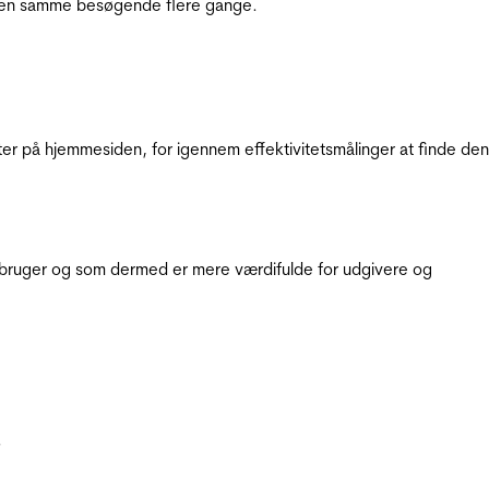
e den samme besøgende flere gange.
ter på hjemmesiden, for igennem effektivitetsmålinger at finde den
e bruger og som dermed er mere værdifulde for udgivere og
.