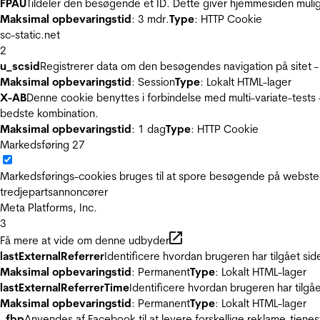
FPAU
Tildeler den besøgende et ID. Dette giver hjemmesiden mul
Maksimal opbevaringstid
: 3 mdr.
Type
: HTTP Cookie
sc-static.net
2
u_scsid
Registrerer data om den besøgendes navigation på sitet -
Maksimal opbevaringstid
: Session
Type
: Lokalt HTML-lager
X-AB
Denne cookie benyttes i forbindelse med multi-variate-tests
bedste kombination.
Maksimal opbevaringstid
: 1 dag
Type
: HTTP Cookie
Markedsføring
27
Markedsførings-cookies bruges til at spore besøgende på websted
tredjepartsannoncører
Meta Platforms, Inc.
3
Få mere at vide om denne udbyder
lastExternalReferrer
Identificere hvordan brugeren har tilgået si
Maksimal opbevaringstid
: Permanent
Type
: Lokalt HTML-lager
lastExternalReferrerTime
Identificere hvordan brugeren har tilgå
Maksimal opbevaringstid
: Permanent
Type
: Lokalt HTML-lager
_fbp
Anvendes af Facebook til at levere forskellige reklame-tjenes