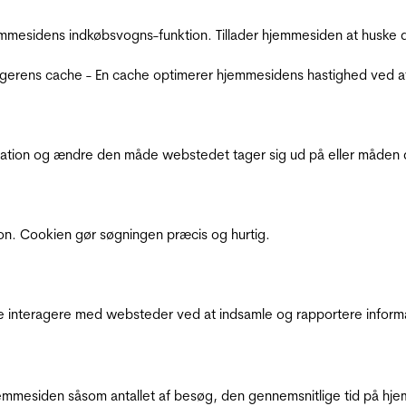
mmesidens indkøbsvogns-funktion. Tillader hjemmesiden at huske d
ugerens cache - En cache optimerer hjemmesidens hastighed ved a
ation og ændre den måde webstedet tager sig ud på eller måden de
ion. Cookien gør søgningen præcis og hurtig.
de interagere med websteder ved at indsamle og rapportere inform
mmesiden såsom antallet af besøg, den gennemsnitlige tid på hjem