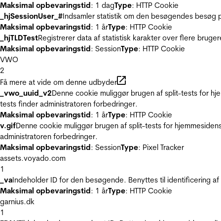
Maksimal opbevaringstid
: 1 dag
Type
: HTTP Cookie
_hjSessionUser_#
Indsamler statistik om den besøgendes besøg p
Maksimal opbevaringstid
: 1 år
Type
: HTTP Cookie
_hjTLDTest
Registrerer data af statistisk karakter over flere bruge
Maksimal opbevaringstid
: Session
Type
: HTTP Cookie
VWO
2
Få mere at vide om denne udbyder
_vwo_uuid_v2
Denne cookie muliggør brugen af split-tests for h
tests finder administratoren forbedringer.
Maksimal opbevaringstid
: 1 år
Type
: HTTP Cookie
v.gif
Denne cookie muliggør brugen af split-tests for hjemmesidens
administratoren forbedringer.
Maksimal opbevaringstid
: Session
Type
: Pixel Tracker
assets.voyado.com
1
_va
Indeholder ID for den besøgende. Benyttes til identificering 
Maksimal opbevaringstid
: 1 år
Type
: HTTP Cookie
garnius.dk
1