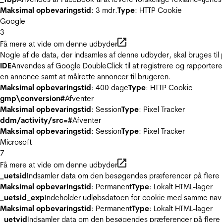
Maksimal opbevaringstid
: 3 mdr.
Type
: HTTP Cookie
Google
3
Få mere at vide om denne udbyder
Nogle af de data, der indsamles af denne udbyder, skal bruges til 
IDE
Anvendes af Google DoubleClick til at registrere og rapportere
en annonce samt at målrette annoncer til brugeren.
Maksimal opbevaringstid
: 400 dage
Type
: HTTP Cookie
gmp\conversion#
Afventer
Maksimal opbevaringstid
: Session
Type
: Pixel Tracker
ddm/activity/src=#
Afventer
Maksimal opbevaringstid
: Session
Type
: Pixel Tracker
Microsoft
7
Få mere at vide om denne udbyder
_uetsid
Indsamler data om den besøgendes præferencer på flere hj
Maksimal opbevaringstid
: Permanent
Type
: Lokalt HTML-lager
_uetsid_exp
Indeholder udløbsdatoen for cookie med samme nav
Maksimal opbevaringstid
: Permanent
Type
: Lokalt HTML-lager
_uetvid
Indsamler data om den besøgendes præferencer på flere h