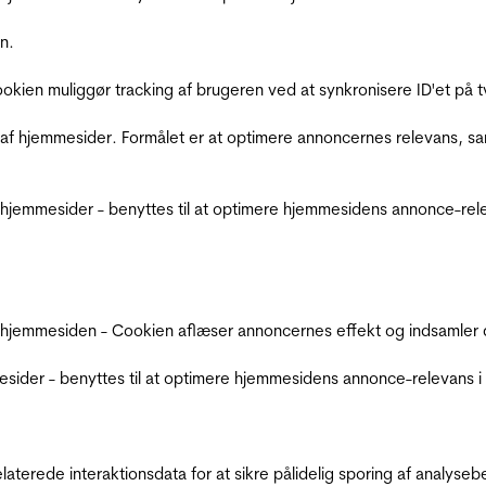
n.
Cookien muliggør tracking af brugeren ved at synkronisere ID'et p
af hjemmesider. Formålet er at optimere annoncernes relevans, s
jemmesider - benyttes til at optimere hjemmesidens annonce-relev
 hjemmesiden - Cookien aflæser annoncernes effekt og indsamler d
der - benyttes til at optimere hjemmesidens annonce-relevans i f
relaterede interaktionsdata for at sikre pålidelig sporing af analys