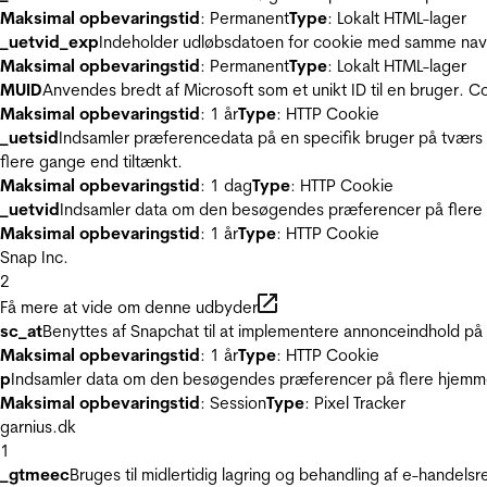
Maksimal opbevaringstid
: Permanent
Type
: Lokalt HTML-lager
_uetvid_exp
Indeholder udløbsdatoen for cookie med samme nav
Maksimal opbevaringstid
: Permanent
Type
: Lokalt HTML-lager
MUID
Anvendes bredt af Microsoft som et unikt ID til en bruger. 
Maksimal opbevaringstid
: 1 år
Type
: HTTP Cookie
_uetsid
Indsamler præferencedata på en specifik bruger på tværs 
flere gange end tiltænkt.
Maksimal opbevaringstid
: 1 dag
Type
: HTTP Cookie
_uetvid
Indsamler data om den besøgendes præferencer på flere h
Maksimal opbevaringstid
: 1 år
Type
: HTTP Cookie
Snap Inc.
2
Få mere at vide om denne udbyder
sc_at
Benyttes af Snapchat til at implementere annonceindhold på
Maksimal opbevaringstid
: 1 år
Type
: HTTP Cookie
p
Indsamler data om den besøgendes præferencer på flere hjemmesi
Maksimal opbevaringstid
: Session
Type
: Pixel Tracker
garnius.dk
1
_gtmeec
Bruges til midlertidig lagring og behandling af e-handels