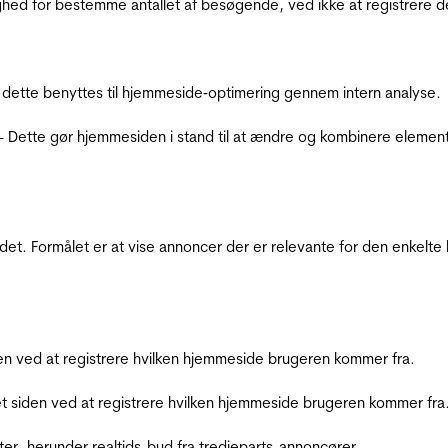
ighed for bestemme antallet af besøgende, ved ikke at registrer
 dette benyttes til hjemmeside‐optimering gennem intern analyse.
 - Dette gør hjemmesiden i stand til at ændre og kombinere elemen
et. Formålet er at vise annoncer der er relevante for den enkelt
den ved at registrere hvilken hjemmeside brugeren kommer fra.
et siden ved at registrere hvilken hjemmeside brugeren kommer fra
ter, herunder realtids-bud fra tredjeparts-annoncører.