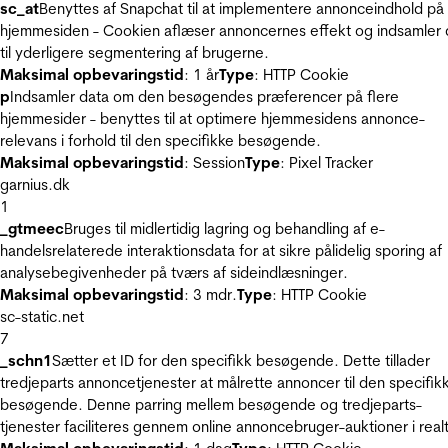
sc_at
Benyttes af Snapchat til at implementere annonceindhold på
hjemmesiden - Cookien aflæser annoncernes effekt og indsamler 
til yderligere segmentering af brugerne.
Maksimal opbevaringstid
: 1 år
Type
: HTTP Cookie
p
Indsamler data om den besøgendes præferencer på flere
hjemmesider - benyttes til at optimere hjemmesidens annonce-
relevans i forhold til den specifikke besøgende.
Maksimal opbevaringstid
: Session
Type
: Pixel Tracker
garnius.dk
1
_gtmeec
Bruges til midlertidig lagring og behandling af e-
handelsrelaterede interaktionsdata for at sikre pålidelig sporing af
analysebegivenheder på tværs af sideindlæsninger.
Maksimal opbevaringstid
: 3 mdr.
Type
: HTTP Cookie
sc-static.net
7
_schn1
Sætter et ID for den specifikk besøgende. Dette tillader
tredjeparts annoncetjenester at målrette annoncer til den specifik
besøgende. Denne parring mellem besøgende og tredjeparts-
tjenester faciliteres gennem online annoncebruger-auktioner i realt