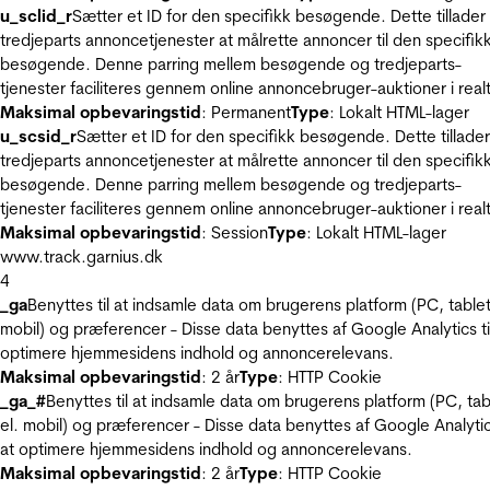
u_sclid_r
Sætter et ID for den specifikk besøgende. Dette tillader
tredjeparts annoncetjenester at målrette annoncer til den specifik
besøgende. Denne parring mellem besøgende og tredjeparts-
tjenester faciliteres gennem online annoncebruger-auktioner i realt
Maksimal opbevaringstid
: Permanent
Type
: Lokalt HTML-lager
u_scsid_r
Sætter et ID for den specifikk besøgende. Dette tillader
tredjeparts annoncetjenester at målrette annoncer til den specifik
besøgende. Denne parring mellem besøgende og tredjeparts-
tjenester faciliteres gennem online annoncebruger-auktioner i realt
Maksimal opbevaringstid
: Session
Type
: Lokalt HTML-lager
www.track.garnius.dk
4
_ga
Benyttes til at indsamle data om brugerens platform (PC, tablet
mobil) og præferencer - Disse data benyttes af Google Analytics til
optimere hjemmesidens indhold og annoncerelevans.
Maksimal opbevaringstid
: 2 år
Type
: HTTP Cookie
_ga_#
Benyttes til at indsamle data om brugerens platform (PC, tab
el. mobil) og præferencer - Disse data benyttes af Google Analytics
at optimere hjemmesidens indhold og annoncerelevans.
Maksimal opbevaringstid
: 2 år
Type
: HTTP Cookie