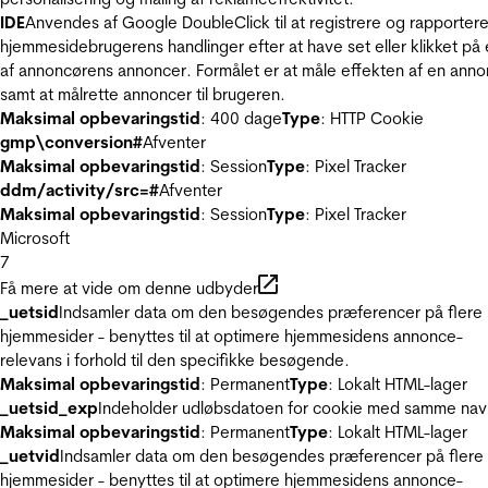
IDE
Anvendes af Google DoubleClick til at registrere og rapporter
hjemmesidebrugerens handlinger efter at have set eller klikket på
af annoncørens annoncer. Formålet er at måle effekten af en ann
samt at målrette annoncer til brugeren.
Maksimal opbevaringstid
: 400 dage
Type
: HTTP Cookie
gmp\conversion#
Afventer
Maksimal opbevaringstid
: Session
Type
: Pixel Tracker
ddm/activity/src=#
Afventer
Maksimal opbevaringstid
: Session
Type
: Pixel Tracker
Microsoft
7
Få mere at vide om denne udbyder
_uetsid
Indsamler data om den besøgendes præferencer på flere
hjemmesider - benyttes til at optimere hjemmesidens annonce-
relevans i forhold til den specifikke besøgende.
Maksimal opbevaringstid
: Permanent
Type
: Lokalt HTML-lager
_uetsid_exp
Indeholder udløbsdatoen for cookie med samme nav
Maksimal opbevaringstid
: Permanent
Type
: Lokalt HTML-lager
_uetvid
Indsamler data om den besøgendes præferencer på flere
hjemmesider - benyttes til at optimere hjemmesidens annonce-