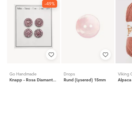
-49%
Go Handmade
Drops
Viking 
Knapp - Rosa Diamant/Bling - 2 rows - 17mm
Rund (Lyserød) 15mm
Alpaca