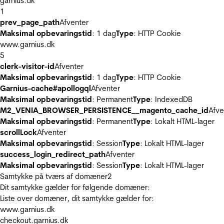
garnius.dk
1
prev_page_path
Afventer
Maksimal opbevaringstid
: 1 dag
Type
: HTTP Cookie
www.garnius.dk
5
clerk-visitor-id
Afventer
Maksimal opbevaringstid
: 1 dag
Type
: HTTP Cookie
Garnius-cache#apollogql
Afventer
Maksimal opbevaringstid
: Permanent
Type
: IndexedDB
M2_VENIA_BROWSER_PERSISTENCE__magento_cache_id
Afve
Maksimal opbevaringstid
: Permanent
Type
: Lokalt HTML-lager
scrollLock
Afventer
Maksimal opbevaringstid
: Session
Type
: Lokalt HTML-lager
success_login_redirect_path
Afventer
Maksimal opbevaringstid
: Session
Type
: Lokalt HTML-lager
Samtykke på tværs af domæner
2
Dit samtykke gælder for følgende domæner:
Liste over domæner, dit samtykke gælder for:
www.garnius.dk
checkout.garnius.dk