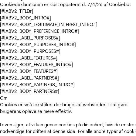
Cookiedeklarationen er sidst opdateret d. 7/4/26 af
Cookiebot
[#IABV2_TITLE#]
[#IABV2_BODY_INTRO#]
[#IABV2_BODY_LEGITIMATE_INTEREST_INTRO#]
[#IABV2_BODY_PREFERENCE_INTRO#]
[#IABV2_LABEL_PURPOSES#]
[#IABV2_BODY_PURPOSES_INTRO#]
[#IABV2_BODY_PURPOSES#]
[#IABV2_LABEL_FEATURES#]
[#IABV2_BODY_FEATURES_INTRO#]
[#IABV2_BODY_FEATURES#]
[#IABV2_LABEL_PARTNERS#]
[#IABV2_BODY_PARTNERS_INTRO#]
[#IABV2_BODY_PARTNERS#]
Om
Cookies er små tekstfiler, der bruges af websteder, til at gøre
brugerens oplevelse mere effektiv.
Loven siger, at vi kan genne cookies på din enhed, hvis de er stre
nødvendige for driften af denne side. For alle andre typer af cooki