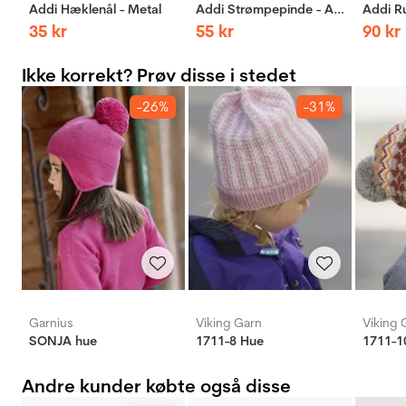
Addi Hæklenål - Metal
Addi Strømpepinde - Aluminium
35
kr
55
kr
90
kr
Ikke korrekt? Prøv disse i stedet
-26%
-31%
Garnius
Viking Garn
Viking 
SONJA hue
1711-8 Hue
1711-1
Andre kunder købte også disse