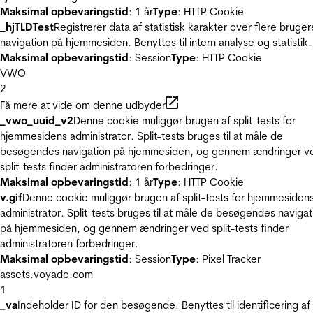
Maksimal opbevaringstid
: 1 år
Type
: HTTP Cookie
_hjTLDTest
Registrerer data af statistisk karakter over flere bruger
navigation på hjemmesiden. Benyttes til intern analyse og statistik.
Maksimal opbevaringstid
: Session
Type
: HTTP Cookie
VWO
2
Få mere at vide om denne udbyder
_vwo_uuid_v2
Denne cookie muliggør brugen af split-tests for
hjemmesidens administrator. Split-tests bruges til at måle de
besøgendes navigation på hjemmesiden, og gennem ændringer v
split-tests finder administratoren forbedringer.
Maksimal opbevaringstid
: 1 år
Type
: HTTP Cookie
v.gif
Denne cookie muliggør brugen af split-tests for hjemmesiden
administrator. Split-tests bruges til at måle de besøgendes navigat
på hjemmesiden, og gennem ændringer ved split-tests finder
administratoren forbedringer.
Maksimal opbevaringstid
: Session
Type
: Pixel Tracker
assets.voyado.com
1
_va
Indeholder ID for den besøgende. Benyttes til identificering af