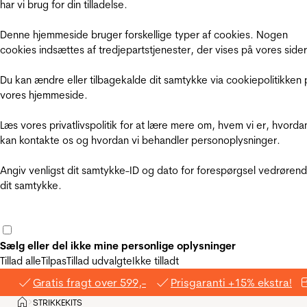
har vi brug for din tilladelse.
Denne hjemmeside bruger forskellige typer af cookies. Nogen
cookies indsættes af tredjepartstjenester, der vises på vores sider
Du kan ændre eller tilbagekalde dit samtykke via cookiepolitikken 
vores hjemmeside.
Læs vores privatlivspolitik for at lære mere om, hvem vi er, hvorda
kan kontakte os og hvordan vi behandler personoplysninger.
Angiv venligst dit samtykke-ID og dato for forespørgsel vedrøren
dit samtykke.
Sælg eller del ikke mine personlige oplysninger
Tillad alle
Tilpas
Tillad udvalgte
Ikke tilladt
Gratis fragt over 599,-
Prisgaranti +15% ekstra!
Hjem
STRIKKEKITS
>