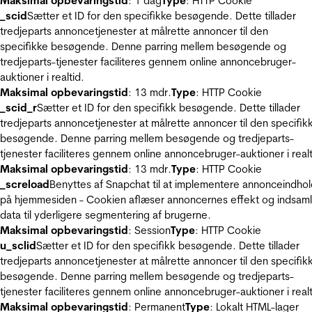
Maksimal opbevaringstid
: 1 dag
Type
: HTTP Cookie
_scid
Sætter et ID for den specifikke besøgende. Dette tillader
tredjeparts annoncetjenester at målrette annoncer til den
specifikke besøgende. Denne parring mellem besøgende og
tredjeparts-tjenester faciliteres gennem online annoncebruger-
auktioner i realtid.
Maksimal opbevaringstid
: 13 mdr.
Type
: HTTP Cookie
_scid_r
Sætter et ID for den specifikk besøgende. Dette tillader
tredjeparts annoncetjenester at målrette annoncer til den specifik
besøgende. Denne parring mellem besøgende og tredjeparts-
tjenester faciliteres gennem online annoncebruger-auktioner i realt
Maksimal opbevaringstid
: 13 mdr.
Type
: HTTP Cookie
_screload
Benyttes af Snapchat til at implementere annonceindho
på hjemmesiden - Cookien aflæser annoncernes effekt og indsaml
data til yderligere segmentering af brugerne.
Maksimal opbevaringstid
: Session
Type
: HTTP Cookie
u_sclid
Sætter et ID for den specifikk besøgende. Dette tillader
tredjeparts annoncetjenester at målrette annoncer til den specifik
besøgende. Denne parring mellem besøgende og tredjeparts-
tjenester faciliteres gennem online annoncebruger-auktioner i realt
Maksimal opbevaringstid
: Permanent
Type
: Lokalt HTML-lager