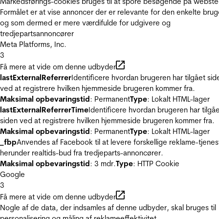
Markedsførings-cookies bruges til at spore besøgende på webste
Formålet er at vise annoncer der er relevante for den enkelte brug
og som dermed er mere værdifulde for udgivere og
tredjepartsannoncører
Meta Platforms, Inc.
3
Få mere at vide om denne udbyder
lastExternalReferrer
Identificere hvordan brugeren har tilgået sid
ved at registrere hvilken hjemmeside brugeren kommer fra.
Maksimal opbevaringstid
: Permanent
Type
: Lokalt HTML-lager
lastExternalReferrerTime
Identificere hvordan brugeren har tilgå
siden ved at registrere hvilken hjemmeside brugeren kommer fra.
Maksimal opbevaringstid
: Permanent
Type
: Lokalt HTML-lager
_fbp
Anvendes af Facebook til at levere forskellige reklame-tjenes
herunder realtids-bud fra tredjeparts-annoncører.
Maksimal opbevaringstid
: 3 mdr.
Type
: HTTP Cookie
Google
3
Få mere at vide om denne udbyder
Nogle af de data, der indsamles af denne udbyder, skal bruges til
personalisering og måling af reklameeffektivitet.