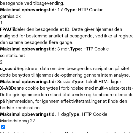
besøgende ved tilbagevending.
Maksimal opbevaringstid
: 1 år
Type
: HTTP Cookie
garnius.dk
1
FPAU
Tildeler den besøgende et ID. Dette giver hjemmesiden
mulighed for bestemme antallet af besøgende, ved ikke at registr
den samme besøgende flere gange.
Maksimal opbevaringstid
: 3 mdr.
Type
: HTTP Cookie
sc-static.net
2
u_scsid
Registrerer data om den besøgendes navigation på sitet -
dette benyttes til hjemmeside‐optimering gennem intern analyse.
Maksimal opbevaringstid
: Session
Type
: Lokalt HTML-lager
X-AB
Denne cookie benyttes i forbindelse med multi-variate-tests 
Dette gør hjemmesiden i stand til at ændre og kombinere element
på hjemmesiden, for igennem effektivitetsmålinger at finde den
bedste kombination.
Maksimal opbevaringstid
: 1 dag
Type
: HTTP Cookie
Markedsføring
27