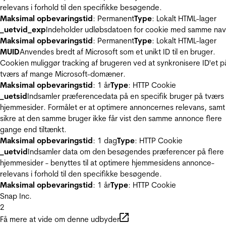
relevans i forhold til den specifikke besøgende.
Maksimal opbevaringstid
: Permanent
Type
: Lokalt HTML-lager
_uetvid_exp
Indeholder udløbsdatoen for cookie med samme nav
Maksimal opbevaringstid
: Permanent
Type
: Lokalt HTML-lager
MUID
Anvendes bredt af Microsoft som et unikt ID til en bruger.
Cookien muliggør tracking af brugeren ved at synkronisere ID'et p
tværs af mange Microsoft-domæner.
Maksimal opbevaringstid
: 1 år
Type
: HTTP Cookie
_uetsid
Indsamler præferencedata på en specifik bruger på tværs 
hjemmesider. Formålet er at optimere annoncernes relevans, samt
sikre at den samme bruger ikke får vist den samme annonce flere
gange end tiltænkt.
Maksimal opbevaringstid
: 1 dag
Type
: HTTP Cookie
_uetvid
Indsamler data om den besøgendes præferencer på flere
hjemmesider - benyttes til at optimere hjemmesidens annonce-
relevans i forhold til den specifikke besøgende.
Maksimal opbevaringstid
: 1 år
Type
: HTTP Cookie
Snap Inc.
2
Få mere at vide om denne udbyder