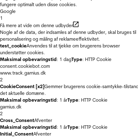
fungere optimalt uden disse cookies.
Google
1
Få mere at vide om denne udbyder
Nogle af de data, der indsamles af denne udbyder, skal bruges til
personalisering og måling af reklameeffektivitet.
test_cookie
Anvendes til at tjekke om brugerens browser
understøtter cookies.
Maksimal opbevaringstid
: 1 dag
Type
: HTTP Cookie
consent.cookiebot.com
www.track.garnius.dk
2
CookieConsent [x2]
Gemmer brugerens cookie-samtykke-tilstand
det aktuelle domæne.
Maksimal opbevaringstid
: 1 år
Type
: HTTP Cookie
garnius.dk
2
Cross_Consent
Afventer
Maksimal opbevaringstid
: 1 år
Type
: HTTP Cookie
Initial_Consent
Afventer