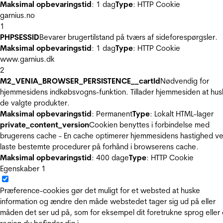
Maksimal opbevaringstid
: 1 dag
Type
: HTTP Cookie
garnius.no
1
PHPSESSID
Bevarer brugertilstand på tværs af sideforespørgsler.
Maksimal opbevaringstid
: 1 dag
Type
: HTTP Cookie
www.garnius.dk
2
M2_VENIA_BROWSER_PERSISTENCE__cartId
Nødvendig for
hjemmesidens indkøbsvogns-funktion. Tillader hjemmesiden at hus
de valgte produkter.
Maksimal opbevaringstid
: Permanent
Type
: Lokalt HTML-lager
private_content_version
Cookien benyttes i forbindelse med
brugerens cache - En cache optimerer hjemmesidens hastighed ve
laste bestemte procedurer på forhånd i browserens cache.
Maksimal opbevaringstid
: 400 dage
Type
: HTTP Cookie
Egenskaber
1
Præference-cookies gør det muligt for et websted at huske
information og ændre den måde webstedet tager sig ud på eller
måden det ser ud på, som for eksempel dit foretrukne sprog eller