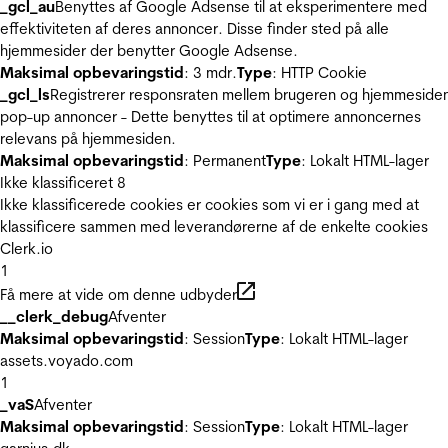
_gcl_au
Benyttes af Google Adsense til at eksperimentere med
effektiviteten af deres annoncer. Disse finder sted på alle
hjemmesider der benytter Google Adsense.
Maksimal opbevaringstid
: 3 mdr.
Type
: HTTP Cookie
_gcl_ls
Registrerer responsraten mellem brugeren og hjemmeside
pop-up annoncer - Dette benyttes til at optimere annoncernes
relevans på hjemmesiden.
Maksimal opbevaringstid
: Permanent
Type
: Lokalt HTML-lager
Ikke klassificeret
8
Ikke klassificerede cookies er cookies som vi er i gang med at
klassificere sammen med leverandørerne af de enkelte cookies
Clerk.io
1
Få mere at vide om denne udbyder
__clerk_debug
Afventer
Maksimal opbevaringstid
: Session
Type
: Lokalt HTML-lager
assets.voyado.com
1
_vaS
Afventer
Maksimal opbevaringstid
: Session
Type
: Lokalt HTML-lager