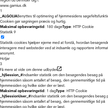
region du befinder dig i.
www.garnius.dk
1
_ALGOLIA
Benyttes til optimering af hjemmesidens søgefeltsfunkti
Cookien gør søgningen præcis og hurtig.
Maksimal opbevaringstid
: 180 dage
Type
: HTTP Cookie
Statistik
9
Statistik-cookies hjælper ejerne med at forstå, hvordan besøgend
interagere med websteder ved at indsamle og rapportere informa
anonymt.
Hotjar
3
Få mere at vide om denne udbyder
_hjSession_#
Indsamler statistik om den besøgendes besøg på
hjemmesiden såsom antallet af besøg, den gennemsnitlige tid på
hjemmesiden og hvilke sider der er læst.
Maksimal opbevaringstid
: 1 dag
Type
: HTTP Cookie
_hjSessionUser_#
Indsamler statistik om den besøgendes besøg 
hjemmesiden såsom antallet af besøg, den gennemsnitlige tid på
hjemmesiden og hvilke sider der er læst.