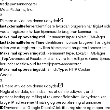
tredjepartsannoncører
Meta Platforms, Inc.
3
Få mere at vide om denne udbyder
lastExternalReferrer
Identificere hvordan brugeren har tilgået sid
ved at registrere hvilken hjemmeside brugeren kommer fra.
Maksimal opbevaringstid
: Permanent
Type
: Lokalt HTML-lager
lastExternalReferrerTime
Identificere hvordan brugeren har tilgå
siden ved at registrere hvilken hjemmeside brugeren kommer fra.
Maksimal opbevaringstid
: Permanent
Type
: Lokalt HTML-lager
_fbp
Anvendes af Facebook til at levere forskellige reklame-tjenes
herunder realtids-bud fra tredjeparts-annoncører.
Maksimal opbevaringstid
: 3 mdr.
Type
: HTTP Cookie
Google
3
Få mere at vide om denne udbyder
Nogle af de data, der indsamles af denne udbyder, er til
personalisering og måling af reklameeffektivitet. Udbyderen kan
bruge IP-adresserne til måling og personalisering af annoncer.
IDE
Anvendes af Google DoubleClick til at registrere og rapporter