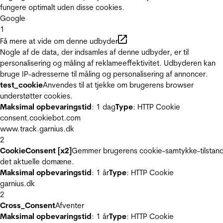
fungere optimalt uden disse cookies.
Google
1
Få mere at vide om denne udbyder
Nogle af de data, der indsamles af denne udbyder, er til
personalisering og måling af reklameeffektivitet. Udbyderen kan
bruge IP-adresserne til måling og personalisering af annoncer.
test_cookie
Anvendes til at tjekke om brugerens browser
understøtter cookies.
Maksimal opbevaringstid
: 1 dag
Type
: HTTP Cookie
consent.cookiebot.com
www.track.garnius.dk
2
CookieConsent [x2]
Gemmer brugerens cookie-samtykke-tilstand
det aktuelle domæne.
Maksimal opbevaringstid
: 1 år
Type
: HTTP Cookie
garnius.dk
2
Cross_Consent
Afventer
Maksimal opbevaringstid
: 1 år
Type
: HTTP Cookie