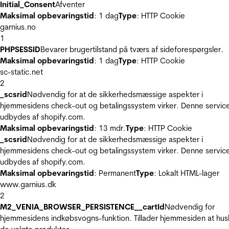
Initial_Consent
Afventer
Maksimal opbevaringstid
: 1 dag
Type
: HTTP Cookie
garnius.no
1
PHPSESSID
Bevarer brugertilstand på tværs af sideforespørgsler.
Maksimal opbevaringstid
: 1 dag
Type
: HTTP Cookie
sc-static.net
2
_scsrid
Nødvendig for at de sikkerhedsmæssige aspekter i
hjemmesidens check-out og betalingssystem virker. Denne servic
udbydes af shopify.com.
Maksimal opbevaringstid
: 13 mdr.
Type
: HTTP Cookie
_scsrid
Nødvendig for at de sikkerhedsmæssige aspekter i
hjemmesidens check-out og betalingssystem virker. Denne servic
udbydes af shopify.com.
Maksimal opbevaringstid
: Permanent
Type
: Lokalt HTML-lager
www.garnius.dk
2
M2_VENIA_BROWSER_PERSISTENCE__cartId
Nødvendig for
hjemmesidens indkøbsvogns-funktion. Tillader hjemmesiden at hus