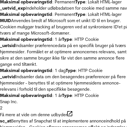
Maksimal opbevaringstid
: Permanent
Type
: Lokalt HTML-lager
_uetvid_exp
Indeholder udløbsdatoen for cookie med samme nav
Maksimal opbevaringstid
: Permanent
Type
: Lokalt HTML-lager
MUID
Anvendes bredt af Microsoft som et unikt ID til en bruger.
Cookien muliggør tracking af brugeren ved at synkronisere ID'et p
tværs af mange Microsoft-domæner.
Maksimal opbevaringstid
: 1 år
Type
: HTTP Cookie
_uetsid
Indsamler præferencedata på en specifik bruger på tværs 
hjemmesider. Formålet er at optimere annoncernes relevans, samt
sikre at den samme bruger ikke får vist den samme annonce flere
gange end tiltænkt.
Maksimal opbevaringstid
: 1 dag
Type
: HTTP Cookie
_uetvid
Indsamler data om den besøgendes præferencer på flere
hjemmesider - benyttes til at optimere hjemmesidens annonce-
relevans i forhold til den specifikke besøgende.
Maksimal opbevaringstid
: 1 år
Type
: HTTP Cookie
Snap Inc.
2
Få mere at vide om denne udbyder
sc_at
Benyttes af Snapchat til at implementere annonceindhold på