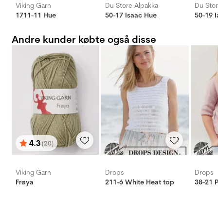
Viking Garn
Du Store Alpakka
Du Stor
1711-11 Hue
50-17 Isaac Hue
50-19 
Andre kunder købte også disse
4.3
(20)
Vurdering:
ud af 5 stjerner
Viking Garn
Drops
Drops
Frøya
211-6 White Heat top
38-21 