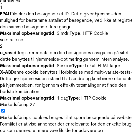
garnius.dk
1
FPAU
Tildeler den besøgende et ID. Dette giver hjemmesiden
mulighed for bestemme antallet af besøgende, ved ikke at registr
den samme besøgende flere gange.
Maksimal opbevaringstid
: 3 mdr.
Type
: HTTP Cookie
sc-static.net
2
u_scsid
Registrerer data om den besøgendes navigation på sitet -
dette benyttes til hjemmeside‐optimering gennem intern analyse.
Maksimal opbevaringstid
: Session
Type
: Lokalt HTML-lager
X-AB
Denne cookie benyttes i forbindelse med multi-variate-tests 
Dette gør hjemmesiden i stand til at ændre og kombinere element
på hjemmesiden, for igennem effektivitetsmålinger at finde den
bedste kombination.
Maksimal opbevaringstid
: 1 dag
Type
: HTTP Cookie
Markedsføring
27
Markedsførings-cookies bruges til at spore besøgende på webste
Formålet er at vise annoncer der er relevante for den enkelte brug
og som dermed er mere værdifulde for udgivere og