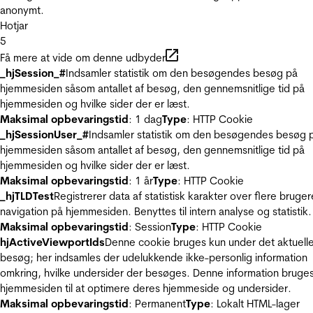
anonymt.
Hotjar
5
Få mere at vide om denne udbyder
_hjSession_#
Indsamler statistik om den besøgendes besøg på
hjemmesiden såsom antallet af besøg, den gennemsnitlige tid på
hjemmesiden og hvilke sider der er læst.
Maksimal opbevaringstid
: 1 dag
Type
: HTTP Cookie
_hjSessionUser_#
Indsamler statistik om den besøgendes besøg 
hjemmesiden såsom antallet af besøg, den gennemsnitlige tid på
hjemmesiden og hvilke sider der er læst.
Maksimal opbevaringstid
: 1 år
Type
: HTTP Cookie
_hjTLDTest
Registrerer data af statistisk karakter over flere bruger
navigation på hjemmesiden. Benyttes til intern analyse og statistik.
Maksimal opbevaringstid
: Session
Type
: HTTP Cookie
hjActiveViewportIds
Denne cookie bruges kun under det aktuell
besøg; her indsamles der udelukkende ikke-personlig information
omkring, hvilke undersider der besøges. Denne information bruges
hjemmesiden til at optimere deres hjemmeside og undersider.
Maksimal opbevaringstid
: Permanent
Type
: Lokalt HTML-lager