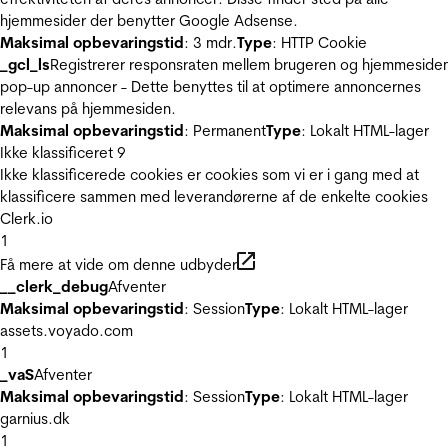
hjemmesider der benytter Google Adsense.
Maksimal opbevaringstid
: 3 mdr.
Type
: HTTP Cookie
_gcl_ls
Registrerer responsraten mellem brugeren og hjemmeside
pop-up annoncer - Dette benyttes til at optimere annoncernes
relevans på hjemmesiden.
Maksimal opbevaringstid
: Permanent
Type
: Lokalt HTML-lager
Ikke klassificeret
9
Ikke klassificerede cookies er cookies som vi er i gang med at
klassificere sammen med leverandørerne af de enkelte cookies
Clerk.io
1
Få mere at vide om denne udbyder
__clerk_debug
Afventer
Maksimal opbevaringstid
: Session
Type
: Lokalt HTML-lager
assets.voyado.com
1
_vaS
Afventer
Maksimal opbevaringstid
: Session
Type
: Lokalt HTML-lager
garnius.dk
1