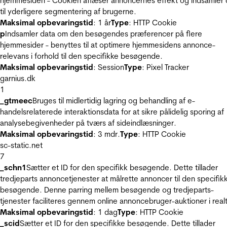
hjemmesiden - Cookien aflæser annoncernes effekt og indsamler 
til yderligere segmentering af brugerne.
Maksimal opbevaringstid
: 1 år
Type
: HTTP Cookie
p
Indsamler data om den besøgendes præferencer på flere
hjemmesider - benyttes til at optimere hjemmesidens annonce-
relevans i forhold til den specifikke besøgende.
Maksimal opbevaringstid
: Session
Type
: Pixel Tracker
garnius.dk
1
_gtmeec
Bruges til midlertidig lagring og behandling af e-
handelsrelaterede interaktionsdata for at sikre pålidelig sporing af
analysebegivenheder på tværs af sideindlæsninger.
Maksimal opbevaringstid
: 3 mdr.
Type
: HTTP Cookie
sc-static.net
7
_schn1
Sætter et ID for den specifikk besøgende. Dette tillader
tredjeparts annoncetjenester at målrette annoncer til den specifik
besøgende. Denne parring mellem besøgende og tredjeparts-
tjenester faciliteres gennem online annoncebruger-auktioner i realt
Maksimal opbevaringstid
: 1 dag
Type
: HTTP Cookie
_scid
Sætter et ID for den specifikke besøgende. Dette tillader