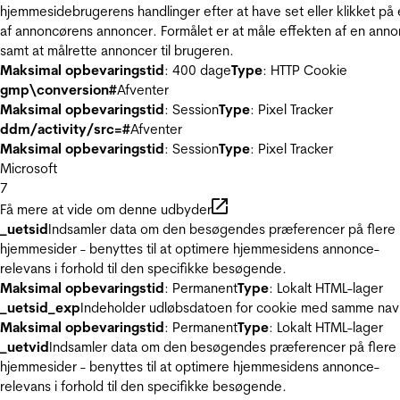
hjemmesidebrugerens handlinger efter at have set eller klikket på
af annoncørens annoncer. Formålet er at måle effekten af en ann
samt at målrette annoncer til brugeren.
Maksimal opbevaringstid
: 400 dage
Type
: HTTP Cookie
gmp\conversion#
Afventer
Maksimal opbevaringstid
: Session
Type
: Pixel Tracker
ddm/activity/src=#
Afventer
Maksimal opbevaringstid
: Session
Type
: Pixel Tracker
Microsoft
7
Få mere at vide om denne udbyder
_uetsid
Indsamler data om den besøgendes præferencer på flere
hjemmesider - benyttes til at optimere hjemmesidens annonce-
relevans i forhold til den specifikke besøgende.
Maksimal opbevaringstid
: Permanent
Type
: Lokalt HTML-lager
_uetsid_exp
Indeholder udløbsdatoen for cookie med samme nav
Maksimal opbevaringstid
: Permanent
Type
: Lokalt HTML-lager
_uetvid
Indsamler data om den besøgendes præferencer på flere
hjemmesider - benyttes til at optimere hjemmesidens annonce-
relevans i forhold til den specifikke besøgende.