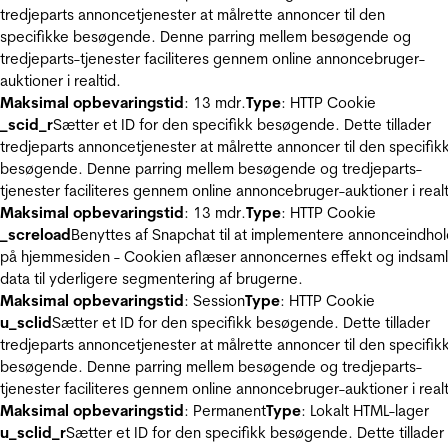
tredjeparts annoncetjenester at målrette annoncer til den
specifikke besøgende. Denne parring mellem besøgende og
tredjeparts-tjenester faciliteres gennem online annoncebruger-
auktioner i realtid.
Maksimal opbevaringstid
: 13 mdr.
Type
: HTTP Cookie
_scid_r
Sætter et ID for den specifikk besøgende. Dette tillader
tredjeparts annoncetjenester at målrette annoncer til den specifik
besøgende. Denne parring mellem besøgende og tredjeparts-
tjenester faciliteres gennem online annoncebruger-auktioner i realt
Maksimal opbevaringstid
: 13 mdr.
Type
: HTTP Cookie
_screload
Benyttes af Snapchat til at implementere annonceindho
på hjemmesiden - Cookien aflæser annoncernes effekt og indsaml
data til yderligere segmentering af brugerne.
Maksimal opbevaringstid
: Session
Type
: HTTP Cookie
u_sclid
Sætter et ID for den specifikk besøgende. Dette tillader
tredjeparts annoncetjenester at målrette annoncer til den specifik
besøgende. Denne parring mellem besøgende og tredjeparts-
tjenester faciliteres gennem online annoncebruger-auktioner i realt
Maksimal opbevaringstid
: Permanent
Type
: Lokalt HTML-lager
u_sclid_r
Sætter et ID for den specifikk besøgende. Dette tillader