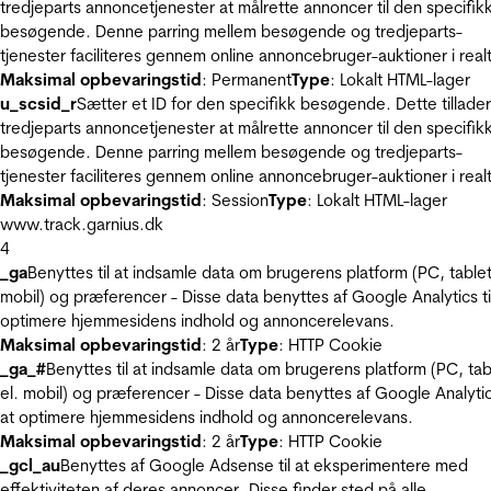
tredjeparts annoncetjenester at målrette annoncer til den specifik
besøgende. Denne parring mellem besøgende og tredjeparts-
tjenester faciliteres gennem online annoncebruger-auktioner i realt
Maksimal opbevaringstid
: Permanent
Type
: Lokalt HTML-lager
u_scsid_r
Sætter et ID for den specifikk besøgende. Dette tillader
tredjeparts annoncetjenester at målrette annoncer til den specifik
besøgende. Denne parring mellem besøgende og tredjeparts-
tjenester faciliteres gennem online annoncebruger-auktioner i realt
Maksimal opbevaringstid
: Session
Type
: Lokalt HTML-lager
www.track.garnius.dk
4
_ga
Benyttes til at indsamle data om brugerens platform (PC, tablet
mobil) og præferencer - Disse data benyttes af Google Analytics til
optimere hjemmesidens indhold og annoncerelevans.
Maksimal opbevaringstid
: 2 år
Type
: HTTP Cookie
_ga_#
Benyttes til at indsamle data om brugerens platform (PC, tab
el. mobil) og præferencer - Disse data benyttes af Google Analytics
at optimere hjemmesidens indhold og annoncerelevans.
Maksimal opbevaringstid
: 2 år
Type
: HTTP Cookie
_gcl_au
Benyttes af Google Adsense til at eksperimentere med
effektiviteten af deres annoncer. Disse finder sted på alle