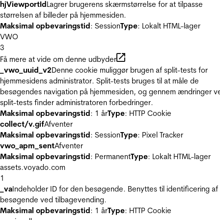
hjViewportId
Lagrer brugerens skærmstørrelse for at tilpasse
størrelsen af billeder på hjemmesiden.
Maksimal opbevaringstid
: Session
Type
: Lokalt HTML-lager
VWO
3
Få mere at vide om denne udbyder
_vwo_uuid_v2
Denne cookie muliggør brugen af split-tests for
hjemmesidens administrator. Split-tests bruges til at måle de
besøgendes navigation på hjemmesiden, og gennem ændringer v
split-tests finder administratoren forbedringer.
Maksimal opbevaringstid
: 1 år
Type
: HTTP Cookie
collect/v.gif
Afventer
Maksimal opbevaringstid
: Session
Type
: Pixel Tracker
vwo_apm_sent
Afventer
Maksimal opbevaringstid
: Permanent
Type
: Lokalt HTML-lager
assets.voyado.com
1
_va
Indeholder ID for den besøgende. Benyttes til identificering af
besøgende ved tilbagevending.
Maksimal opbevaringstid
: 1 år
Type
: HTTP Cookie