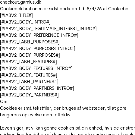
checkout.garnius.dk
Cookiedeklarationen er sidst opdateret d. 8/4/26 af
Cookiebot
[#IABV2_TITLE#]
[#IABV2_BODY_INTRO#]
[#IABV2_BODY_LEGITIMATE_INTEREST_INTRO#]
[#IABV2_BODY_PREFERENCE_INTRO#]
[#IABV2_LABEL_PURPOSES#]
[#IABV2_BODY_PURPOSES_INTRO#]
[#IABV2_BODY_PURPOSES#]
[#IABV2_LABEL_FEATURES#]
[#IABV2_BODY_FEATURES_INTRO#]
[#IABV2_BODY_FEATURES#]
[#IABV2_LABEL_PARTNERS#]
[#IABV2_BODY_PARTNERS_INTRO#]
[#IABV2_BODY_PARTNERS#]
Om
Cookies er små tekstfiler, der bruges af websteder, til at gøre
brugerens oplevelse mere effektiv.
Loven siger, at vi kan genne cookies på din enhed, hvis de er stre
nødvendige for driften af denne side. For alle andre typer af cooki