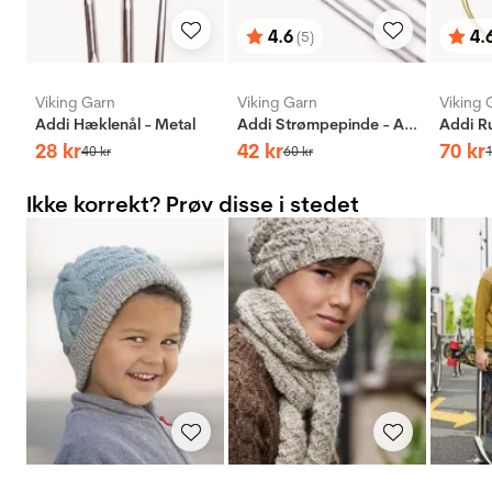
4.6
4.
(5)
Vurdering:
ud af 5 stjerner
Vurd
ud af
Viking Garn
Viking Garn
Viking 
Addi Hæklenål - Metal
Addi Strømpepinde - Aluminium
28
kr
42
kr
70
kr
40
kr
60
kr
Ikke korrekt? Prøv disse i stedet