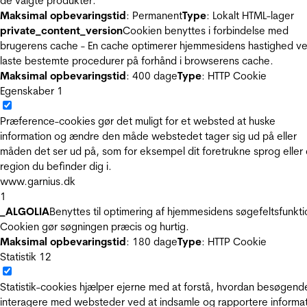
de valgte produkter.
Maksimal opbevaringstid
: Permanent
Type
: Lokalt HTML-lager
private_content_version
Cookien benyttes i forbindelse med
brugerens cache - En cache optimerer hjemmesidens hastighed ve
laste bestemte procedurer på forhånd i browserens cache.
Maksimal opbevaringstid
: 400 dage
Type
: HTTP Cookie
Egenskaber
1
Præference-cookies gør det muligt for et websted at huske
information og ændre den måde webstedet tager sig ud på eller
måden det ser ud på, som for eksempel dit foretrukne sprog eller
region du befinder dig i.
www.garnius.dk
1
_ALGOLIA
Benyttes til optimering af hjemmesidens søgefeltsfunkti
Cookien gør søgningen præcis og hurtig.
Maksimal opbevaringstid
: 180 dage
Type
: HTTP Cookie
Statistik
12
Statistik-cookies hjælper ejerne med at forstå, hvordan besøgend
interagere med websteder ved at indsamle og rapportere informa