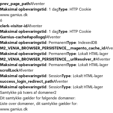
prev_page_path
Afventer
Maksimal opbevaringstid
: 1 dag
Type
: HTTP Cookie
www.garnius.dk
6
clerk-visitor-id
Afventer
Maksimal opbevaringstid
: 1 dag
Type
: HTTP Cookie
Garnius-cache#apollogql
Afventer
Maksimal opbevaringstid
: Permanent
Type
: IndexedDB
M2_VENIA_BROWSER_PERSISTENCE__magento_cache_id
Afve
Maksimal opbevaringstid
: Permanent
Type
: Lokalt HTML-lager
M2_VENIA_BROWSER_PERSISTENCE__urlResolver_#
Afventer
Maksimal opbevaringstid
: Permanent
Type
: Lokalt HTML-lager
scrollLock
Afventer
Maksimal opbevaringstid
: Session
Type
: Lokalt HTML-lager
success_login_redirect_path
Afventer
Maksimal opbevaringstid
: Session
Type
: Lokalt HTML-lager
Samtykke på tværs af domæner
2
Dit samtykke gælder for følgende domæner:
Liste over domæner, dit samtykke gælder for:
www.garnius.dk