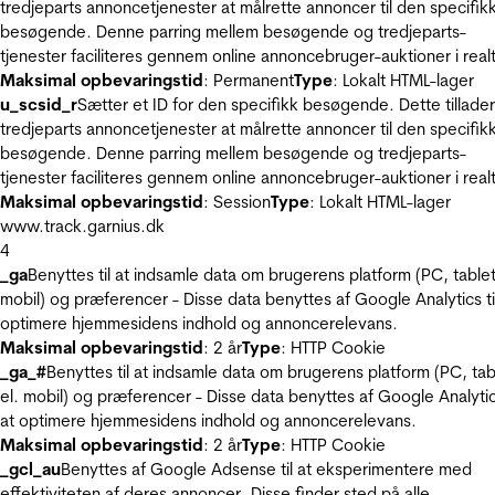
tredjeparts annoncetjenester at målrette annoncer til den specifik
besøgende. Denne parring mellem besøgende og tredjeparts-
tjenester faciliteres gennem online annoncebruger-auktioner i realt
Maksimal opbevaringstid
: Permanent
Type
: Lokalt HTML-lager
u_scsid_r
Sætter et ID for den specifikk besøgende. Dette tillader
tredjeparts annoncetjenester at målrette annoncer til den specifik
besøgende. Denne parring mellem besøgende og tredjeparts-
tjenester faciliteres gennem online annoncebruger-auktioner i realt
Maksimal opbevaringstid
: Session
Type
: Lokalt HTML-lager
www.track.garnius.dk
4
_ga
Benyttes til at indsamle data om brugerens platform (PC, tablet
mobil) og præferencer - Disse data benyttes af Google Analytics til
optimere hjemmesidens indhold og annoncerelevans.
Maksimal opbevaringstid
: 2 år
Type
: HTTP Cookie
_ga_#
Benyttes til at indsamle data om brugerens platform (PC, tab
el. mobil) og præferencer - Disse data benyttes af Google Analytics
at optimere hjemmesidens indhold og annoncerelevans.
Maksimal opbevaringstid
: 2 år
Type
: HTTP Cookie
_gcl_au
Benyttes af Google Adsense til at eksperimentere med
effektiviteten af deres annoncer. Disse finder sted på alle