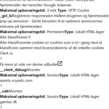
hjemmesider der benytter Google Adsense.
Maksimal opbevaringstid
: 3 mdr.
Type
: HTTP Cookie
_gcl_ls
Registrerer responsraten mellem brugeren og hjemmeside
pop-up annoncer - Dette benyttes til at optimere annoncernes
relevans på hjemmesiden.
Maksimal opbevaringstid
: Permanent
Type
: Lokalt HTML-lager
Ikke klassificeret
9
Ikke klassificerede cookies er cookies som vi er i gang med at
klassificere sammen med leverandørerne af de enkelte cookies
Clerk.io
1
Få mere at vide om denne udbyder
__clerk_debug
Afventer
Maksimal opbevaringstid
: Session
Type
: Lokalt HTML-lager
assets.voyado.com
1
_vaS
Afventer
Maksimal opbevaringstid
: Session
Type
: Lokalt HTML-lager
garnius.dk
1