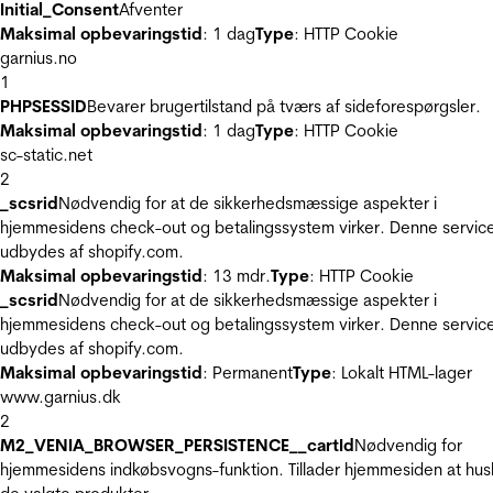
Initial_Consent
Afventer
Maksimal opbevaringstid
: 1 dag
Type
: HTTP Cookie
garnius.no
1
PHPSESSID
Bevarer brugertilstand på tværs af sideforespørgsler.
Maksimal opbevaringstid
: 1 dag
Type
: HTTP Cookie
sc-static.net
2
_scsrid
Nødvendig for at de sikkerhedsmæssige aspekter i
hjemmesidens check-out og betalingssystem virker. Denne servic
udbydes af shopify.com.
Maksimal opbevaringstid
: 13 mdr.
Type
: HTTP Cookie
_scsrid
Nødvendig for at de sikkerhedsmæssige aspekter i
hjemmesidens check-out og betalingssystem virker. Denne servic
udbydes af shopify.com.
Maksimal opbevaringstid
: Permanent
Type
: Lokalt HTML-lager
www.garnius.dk
2
M2_VENIA_BROWSER_PERSISTENCE__cartId
Nødvendig for
hjemmesidens indkøbsvogns-funktion. Tillader hjemmesiden at hus