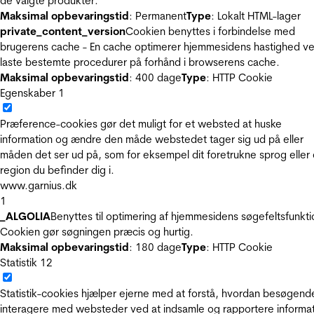
de valgte produkter.
Maksimal opbevaringstid
: Permanent
Type
: Lokalt HTML-lager
private_content_version
Cookien benyttes i forbindelse med
brugerens cache - En cache optimerer hjemmesidens hastighed ve
laste bestemte procedurer på forhånd i browserens cache.
Maksimal opbevaringstid
: 400 dage
Type
: HTTP Cookie
Egenskaber
1
Præference-cookies gør det muligt for et websted at huske
information og ændre den måde webstedet tager sig ud på eller
måden det ser ud på, som for eksempel dit foretrukne sprog eller
region du befinder dig i.
www.garnius.dk
1
_ALGOLIA
Benyttes til optimering af hjemmesidens søgefeltsfunkti
Cookien gør søgningen præcis og hurtig.
Maksimal opbevaringstid
: 180 dage
Type
: HTTP Cookie
Statistik
12
Statistik-cookies hjælper ejerne med at forstå, hvordan besøgend
interagere med websteder ved at indsamle og rapportere informa