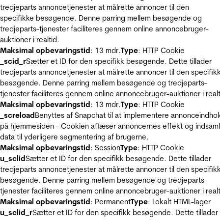
tredjeparts annoncetjenester at målrette annoncer til den
specifikke besøgende. Denne parring mellem besøgende og
tredjeparts-tjenester faciliteres gennem online annoncebruger-
auktioner i realtid.
Maksimal opbevaringstid
: 13 mdr.
Type
: HTTP Cookie
_scid_r
Sætter et ID for den specifikk besøgende. Dette tillader
tredjeparts annoncetjenester at målrette annoncer til den specifik
besøgende. Denne parring mellem besøgende og tredjeparts-
tjenester faciliteres gennem online annoncebruger-auktioner i realt
Maksimal opbevaringstid
: 13 mdr.
Type
: HTTP Cookie
_screload
Benyttes af Snapchat til at implementere annonceindho
på hjemmesiden - Cookien aflæser annoncernes effekt og indsaml
data til yderligere segmentering af brugerne.
Maksimal opbevaringstid
: Session
Type
: HTTP Cookie
u_sclid
Sætter et ID for den specifikk besøgende. Dette tillader
tredjeparts annoncetjenester at målrette annoncer til den specifik
besøgende. Denne parring mellem besøgende og tredjeparts-
tjenester faciliteres gennem online annoncebruger-auktioner i realt
Maksimal opbevaringstid
: Permanent
Type
: Lokalt HTML-lager
u_sclid_r
Sætter et ID for den specifikk besøgende. Dette tillader