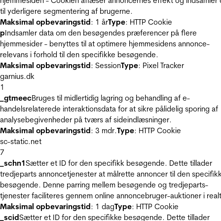
hjemmesiden - Cookien aflæser annoncernes effekt og indsamler 
til yderligere segmentering af brugerne.
Maksimal opbevaringstid
: 1 år
Type
: HTTP Cookie
p
Indsamler data om den besøgendes præferencer på flere
hjemmesider - benyttes til at optimere hjemmesidens annonce-
relevans i forhold til den specifikke besøgende.
Maksimal opbevaringstid
: Session
Type
: Pixel Tracker
garnius.dk
1
_gtmeec
Bruges til midlertidig lagring og behandling af e-
handelsrelaterede interaktionsdata for at sikre pålidelig sporing af
analysebegivenheder på tværs af sideindlæsninger.
Maksimal opbevaringstid
: 3 mdr.
Type
: HTTP Cookie
sc-static.net
7
_schn1
Sætter et ID for den specifikk besøgende. Dette tillader
tredjeparts annoncetjenester at målrette annoncer til den specifik
besøgende. Denne parring mellem besøgende og tredjeparts-
tjenester faciliteres gennem online annoncebruger-auktioner i realt
Maksimal opbevaringstid
: 1 dag
Type
: HTTP Cookie
_scid
Sætter et ID for den specifikke besøgende. Dette tillader