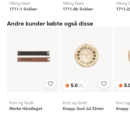
Viking Garn
Viking Garn
Viking 
1711-1 Sokker
1711-8b Sokker
1711-2
Andre kunder købte også disse
5.0
5.
(1)
Vurdering:
ud af 5 stjerner
Vurd
ud af
Kort og Godt
Kort og Godt
Kort o
Merke Håndlaget
Knapp God Jul 22mm
Knapp 