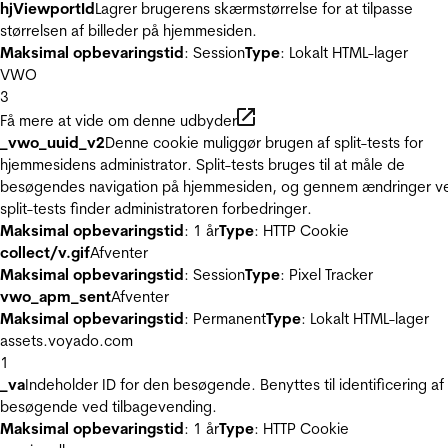
hjViewportId
Lagrer brugerens skærmstørrelse for at tilpasse
størrelsen af billeder på hjemmesiden.
Maksimal opbevaringstid
: Session
Type
: Lokalt HTML-lager
VWO
3
Få mere at vide om denne udbyder
_vwo_uuid_v2
Denne cookie muliggør brugen af split-tests for
hjemmesidens administrator. Split-tests bruges til at måle de
besøgendes navigation på hjemmesiden, og gennem ændringer v
split-tests finder administratoren forbedringer.
Maksimal opbevaringstid
: 1 år
Type
: HTTP Cookie
collect/v.gif
Afventer
Maksimal opbevaringstid
: Session
Type
: Pixel Tracker
vwo_apm_sent
Afventer
Maksimal opbevaringstid
: Permanent
Type
: Lokalt HTML-lager
assets.voyado.com
1
_va
Indeholder ID for den besøgende. Benyttes til identificering af
besøgende ved tilbagevending.
Maksimal opbevaringstid
: 1 år
Type
: HTTP Cookie