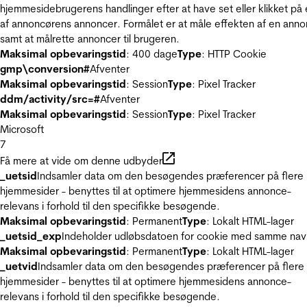
hjemmesidebrugerens handlinger efter at have set eller klikket på
af annoncørens annoncer. Formålet er at måle effekten af en ann
samt at målrette annoncer til brugeren.
Maksimal opbevaringstid
: 400 dage
Type
: HTTP Cookie
gmp\conversion#
Afventer
Maksimal opbevaringstid
: Session
Type
: Pixel Tracker
ddm/activity/src=#
Afventer
Maksimal opbevaringstid
: Session
Type
: Pixel Tracker
Microsoft
7
Få mere at vide om denne udbyder
_uetsid
Indsamler data om den besøgendes præferencer på flere
hjemmesider - benyttes til at optimere hjemmesidens annonce-
relevans i forhold til den specifikke besøgende.
Maksimal opbevaringstid
: Permanent
Type
: Lokalt HTML-lager
_uetsid_exp
Indeholder udløbsdatoen for cookie med samme nav
Maksimal opbevaringstid
: Permanent
Type
: Lokalt HTML-lager
_uetvid
Indsamler data om den besøgendes præferencer på flere
hjemmesider - benyttes til at optimere hjemmesidens annonce-
relevans i forhold til den specifikke besøgende.