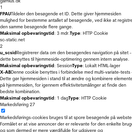
garnius.dk
1
FPAU
Tildeler den besøgende et ID. Dette giver hjemmesiden
mulighed for bestemme antallet af besøgende, ved ikke at registr
den samme besøgende flere gange.
Maksimal opbevaringstid
: 3 mdr.
Type
: HTTP Cookie
sc-static.net
2
u_scsid
Registrerer data om den besøgendes navigation på sitet -
dette benyttes til hjemmeside‐optimering gennem intern analyse.
Maksimal opbevaringstid
: Session
Type
: Lokalt HTML-lager
X-AB
Denne cookie benyttes i forbindelse med multi-variate-tests 
Dette gør hjemmesiden i stand til at ændre og kombinere element
på hjemmesiden, for igennem effektivitetsmålinger at finde den
bedste kombination.
Maksimal opbevaringstid
: 1 dag
Type
: HTTP Cookie
Markedsføring
27
Markedsførings-cookies bruges til at spore besøgende på webste
Formålet er at vise annoncer der er relevante for den enkelte brug
og som dermed er mere værdifulde for udgivere og