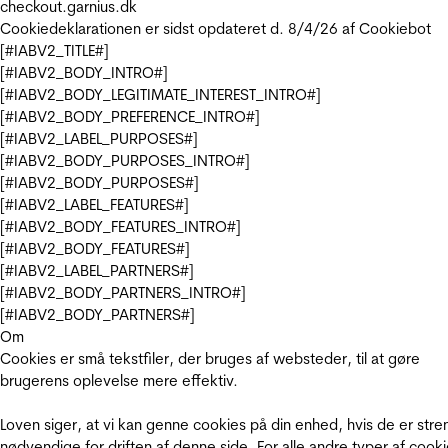
checkout.garnius.dk
Cookiedeklarationen er sidst opdateret d. 8/4/26 af
Cookiebot
[#IABV2_TITLE#]
[#IABV2_BODY_INTRO#]
[#IABV2_BODY_LEGITIMATE_INTEREST_INTRO#]
[#IABV2_BODY_PREFERENCE_INTRO#]
[#IABV2_LABEL_PURPOSES#]
[#IABV2_BODY_PURPOSES_INTRO#]
[#IABV2_BODY_PURPOSES#]
[#IABV2_LABEL_FEATURES#]
[#IABV2_BODY_FEATURES_INTRO#]
[#IABV2_BODY_FEATURES#]
[#IABV2_LABEL_PARTNERS#]
[#IABV2_BODY_PARTNERS_INTRO#]
[#IABV2_BODY_PARTNERS#]
Om
Cookies er små tekstfiler, der bruges af websteder, til at gøre
brugerens oplevelse mere effektiv.
Loven siger, at vi kan genne cookies på din enhed, hvis de er stre
nødvendige for driften af denne side. For alle andre typer af cooki