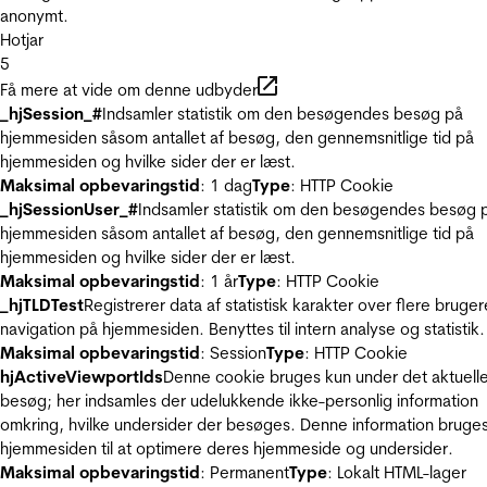
anonymt.
Hotjar
5
Få mere at vide om denne udbyder
_hjSession_#
Indsamler statistik om den besøgendes besøg på
hjemmesiden såsom antallet af besøg, den gennemsnitlige tid på
hjemmesiden og hvilke sider der er læst.
Maksimal opbevaringstid
: 1 dag
Type
: HTTP Cookie
_hjSessionUser_#
Indsamler statistik om den besøgendes besøg 
hjemmesiden såsom antallet af besøg, den gennemsnitlige tid på
hjemmesiden og hvilke sider der er læst.
Maksimal opbevaringstid
: 1 år
Type
: HTTP Cookie
_hjTLDTest
Registrerer data af statistisk karakter over flere bruger
navigation på hjemmesiden. Benyttes til intern analyse og statistik.
Maksimal opbevaringstid
: Session
Type
: HTTP Cookie
hjActiveViewportIds
Denne cookie bruges kun under det aktuell
besøg; her indsamles der udelukkende ikke-personlig information
omkring, hvilke undersider der besøges. Denne information bruges
hjemmesiden til at optimere deres hjemmeside og undersider.
Maksimal opbevaringstid
: Permanent
Type
: Lokalt HTML-lager