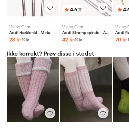
4.6
4.
(5)
Vurdering:
ud af 5 stjerner
Vurd
ud af
Viking Garn
Viking Garn
Viking 
Addi Hæklenål - Metal
Addi Strømpepinde - Aluminium
28
kr
42
kr
70
kr
40
kr
60
kr
Ikke korrekt? Prøv disse i stedet