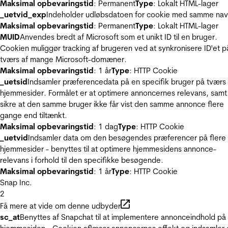
Maksimal opbevaringstid
: Permanent
Type
: Lokalt HTML-lager
_uetvid_exp
Indeholder udløbsdatoen for cookie med samme nav
Maksimal opbevaringstid
: Permanent
Type
: Lokalt HTML-lager
MUID
Anvendes bredt af Microsoft som et unikt ID til en bruger.
Cookien muliggør tracking af brugeren ved at synkronisere ID'et p
tværs af mange Microsoft-domæner.
Maksimal opbevaringstid
: 1 år
Type
: HTTP Cookie
_uetsid
Indsamler præferencedata på en specifik bruger på tværs 
hjemmesider. Formålet er at optimere annoncernes relevans, samt
sikre at den samme bruger ikke får vist den samme annonce flere
gange end tiltænkt.
Maksimal opbevaringstid
: 1 dag
Type
: HTTP Cookie
_uetvid
Indsamler data om den besøgendes præferencer på flere
hjemmesider - benyttes til at optimere hjemmesidens annonce-
relevans i forhold til den specifikke besøgende.
Maksimal opbevaringstid
: 1 år
Type
: HTTP Cookie
Snap Inc.
2
Få mere at vide om denne udbyder
sc_at
Benyttes af Snapchat til at implementere annonceindhold på