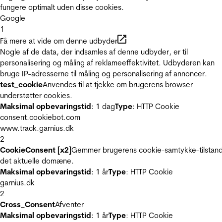
fungere optimalt uden disse cookies.
Google
1
Få mere at vide om denne udbyder
Nogle af de data, der indsamles af denne udbyder, er til
personalisering og måling af reklameeffektivitet. Udbyderen kan
bruge IP-adresserne til måling og personalisering af annoncer.
test_cookie
Anvendes til at tjekke om brugerens browser
understøtter cookies.
Maksimal opbevaringstid
: 1 dag
Type
: HTTP Cookie
consent.cookiebot.com
www.track.garnius.dk
2
CookieConsent [x2]
Gemmer brugerens cookie-samtykke-tilstand
det aktuelle domæne.
Maksimal opbevaringstid
: 1 år
Type
: HTTP Cookie
garnius.dk
2
Cross_Consent
Afventer
Maksimal opbevaringstid
: 1 år
Type
: HTTP Cookie