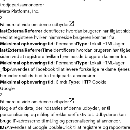
tredjepartsannoncører
Meta Platforms, Inc.
3
Få mere at vide om denne udbyder
lastExternalReferrer
Identificere hvordan brugeren har tilgået sid
ved at registrere hvilken hjemmeside brugeren kommer fra.
Maksimal opbevaringstid
: Permanent
Type
: Lokalt HTML-lager
lastExternalReferrerTime
Identificere hvordan brugeren har tilgå
siden ved at registrere hvilken hjemmeside brugeren kommer fra.
Maksimal opbevaringstid
: Permanent
Type
: Lokalt HTML-lager
_fbp
Anvendes af Facebook til at levere forskellige reklame-tjenes
herunder realtids-bud fra tredjeparts-annoncører.
Maksimal opbevaringstid
: 3 mdr.
Type
: HTTP Cookie
Google
3
Få mere at vide om denne udbyder
Nogle af de data, der indsamles af denne udbyder, er til
personalisering og måling af reklameeffektivitet. Udbyderen kan
bruge IP-adresserne til måling og personalisering af annoncer.
IDE
Anvendes af Google DoubleClick til at registrere og rapporter