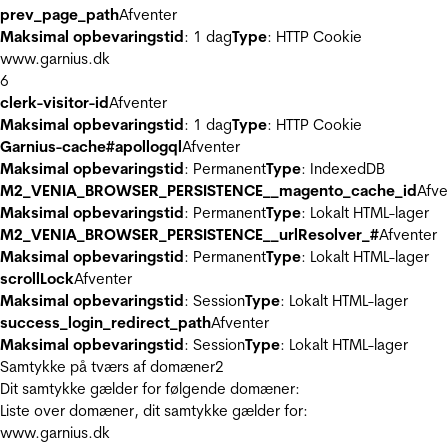
prev_page_path
Afventer
Maksimal opbevaringstid
: 1 dag
Type
: HTTP Cookie
www.garnius.dk
6
clerk-visitor-id
Afventer
Maksimal opbevaringstid
: 1 dag
Type
: HTTP Cookie
Garnius-cache#apollogql
Afventer
Maksimal opbevaringstid
: Permanent
Type
: IndexedDB
M2_VENIA_BROWSER_PERSISTENCE__magento_cache_id
Afve
Maksimal opbevaringstid
: Permanent
Type
: Lokalt HTML-lager
M2_VENIA_BROWSER_PERSISTENCE__urlResolver_#
Afventer
Maksimal opbevaringstid
: Permanent
Type
: Lokalt HTML-lager
scrollLock
Afventer
Maksimal opbevaringstid
: Session
Type
: Lokalt HTML-lager
success_login_redirect_path
Afventer
Maksimal opbevaringstid
: Session
Type
: Lokalt HTML-lager
Samtykke på tværs af domæner
2
Dit samtykke gælder for følgende domæner:
Liste over domæner, dit samtykke gælder for:
www.garnius.dk