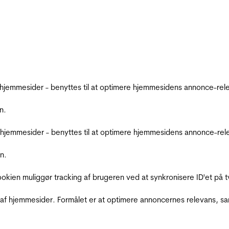
emmesider - benyttes til at optimere hjemmesidens annonce-relev
n.
jemmesider - benyttes til at optimere hjemmesidens annonce-relev
n.
Cookien muliggør tracking af brugeren ved at synkronisere ID'et p
af hjemmesider. Formålet er at optimere annoncernes relevans, s