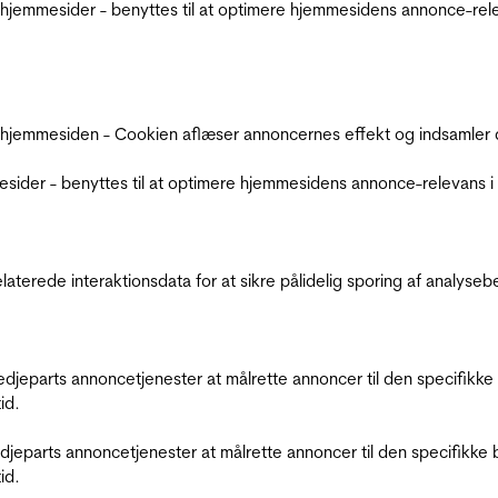
jemmesider - benyttes til at optimere hjemmesidens annonce-relev
 hjemmesiden - Cookien aflæser annoncernes effekt og indsamler d
der - benyttes til at optimere hjemmesidens annonce-relevans i f
relaterede interaktionsdata for at sikre pålidelig sporing af analys
tredjeparts annoncetjenester at målrette annoncer til den specifi
id.
redjeparts annoncetjenester at målrette annoncer til den specifi
id.