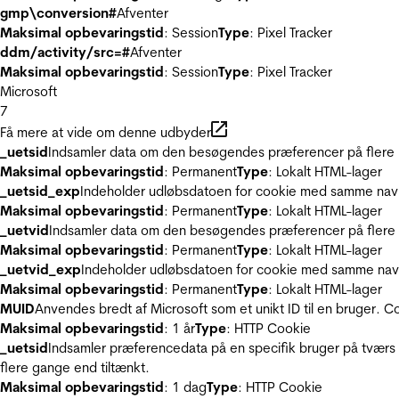
gmp\conversion#
Afventer
Maksimal opbevaringstid
: Session
Type
: Pixel Tracker
ddm/activity/src=#
Afventer
Maksimal opbevaringstid
: Session
Type
: Pixel Tracker
Microsoft
7
Få mere at vide om denne udbyder
_uetsid
Indsamler data om den besøgendes præferencer på flere hj
Maksimal opbevaringstid
: Permanent
Type
: Lokalt HTML-lager
_uetsid_exp
Indeholder udløbsdatoen for cookie med samme nav
Maksimal opbevaringstid
: Permanent
Type
: Lokalt HTML-lager
_uetvid
Indsamler data om den besøgendes præferencer på flere h
Maksimal opbevaringstid
: Permanent
Type
: Lokalt HTML-lager
_uetvid_exp
Indeholder udløbsdatoen for cookie med samme nav
Maksimal opbevaringstid
: Permanent
Type
: Lokalt HTML-lager
MUID
Anvendes bredt af Microsoft som et unikt ID til en bruger. 
Maksimal opbevaringstid
: 1 år
Type
: HTTP Cookie
_uetsid
Indsamler præferencedata på en specifik bruger på tværs 
flere gange end tiltænkt.
Maksimal opbevaringstid
: 1 dag
Type
: HTTP Cookie