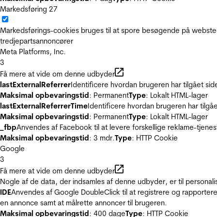
Markedsføring
27
Markedsførings-cookies bruges til at spore besøgende på websted
tredjepartsannoncører
Meta Platforms, Inc.
3
Få mere at vide om denne udbyder
lastExternalReferrer
Identificere hvordan brugeren har tilgået si
Maksimal opbevaringstid
: Permanent
Type
: Lokalt HTML-lager
lastExternalReferrerTime
Identificere hvordan brugeren har tilgå
Maksimal opbevaringstid
: Permanent
Type
: Lokalt HTML-lager
_fbp
Anvendes af Facebook til at levere forskellige reklame-tjenes
Maksimal opbevaringstid
: 3 mdr.
Type
: HTTP Cookie
Google
3
Få mere at vide om denne udbyder
Nogle af de data, der indsamles af denne udbyder, er til personali
IDE
Anvendes af Google DoubleClick til at registrere og rapportere
en annonce samt at målrette annoncer til brugeren.
Maksimal opbevaringstid
: 400 dage
Type
: HTTP Cookie