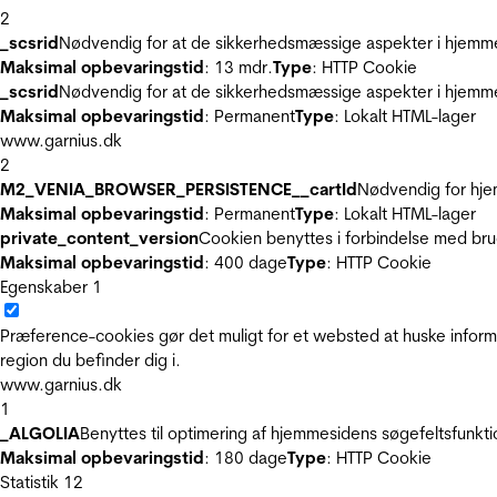
2
_scsrid
Nødvendig for at de sikkerhedsmæssige aspekter i hjemme
Maksimal opbevaringstid
: 13 mdr.
Type
: HTTP Cookie
_scsrid
Nødvendig for at de sikkerhedsmæssige aspekter i hjemme
Maksimal opbevaringstid
: Permanent
Type
: Lokalt HTML-lager
www.garnius.dk
2
M2_VENIA_BROWSER_PERSISTENCE__cartId
Nødvendig for hje
Maksimal opbevaringstid
: Permanent
Type
: Lokalt HTML-lager
private_content_version
Cookien benyttes i forbindelse med br
Maksimal opbevaringstid
: 400 dage
Type
: HTTP Cookie
Egenskaber
1
Præference-cookies gør det muligt for et websted at huske inform
region du befinder dig i.
www.garnius.dk
1
_ALGOLIA
Benyttes til optimering af hjemmesidens søgefeltsfunkt
Maksimal opbevaringstid
: 180 dage
Type
: HTTP Cookie
Statistik
12