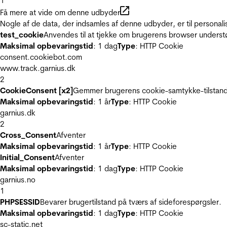
1
Få mere at vide om denne udbyder
Nogle af de data, der indsamles af denne udbyder, er til personali
test_cookie
Anvendes til at tjekke om brugerens browser underst
Maksimal opbevaringstid
: 1 dag
Type
: HTTP Cookie
consent.cookiebot.com
www.track.garnius.dk
2
CookieConsent [x2]
Gemmer brugerens cookie-samtykke-tilstand
Maksimal opbevaringstid
: 1 år
Type
: HTTP Cookie
garnius.dk
2
Cross_Consent
Afventer
Maksimal opbevaringstid
: 1 år
Type
: HTTP Cookie
Initial_Consent
Afventer
Maksimal opbevaringstid
: 1 dag
Type
: HTTP Cookie
garnius.no
1
PHPSESSID
Bevarer brugertilstand på tværs af sideforespørgsler.
Maksimal opbevaringstid
: 1 dag
Type
: HTTP Cookie
sc-static.net