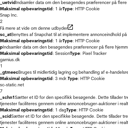
_uetvid
Indsamler data om den besøgendes præferencer på flere h
Maksimal opbevaringstid
: 1 år
Type
: HTTP Cookie
Snap Inc.
2
Få mere at vide om denne udbyder
sc_at
Benyttes af Snapchat til at implementere annonceindhold på
Maksimal opbevaringstid
: 1 år
Type
: HTTP Cookie
p
Indsamler data om den besøgendes præferencer på flere hjemmesi
Maksimal opbevaringstid
: Session
Type
: Pixel Tracker
garnius.dk
1
_gtmeec
Bruges til midlertidig lagring og behandling af e-handels
Maksimal opbevaringstid
: 3 mdr.
Type
: HTTP Cookie
sc-static.net
7
_schn1
Sætter et ID for den specifikk besøgende. Dette tillader 
tjenester faciliteres gennem online annoncebruger-auktioner i realt
Maksimal opbevaringstid
: 1 dag
Type
: HTTP Cookie
_scid
Sætter et ID for den specifikke besøgende. Dette tillader t
tjenester faciliteres gennem online annoncebruger-auktioner i realt