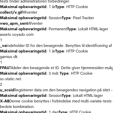
tests finder administratoren forbedringer.
Maksimal opbevaringstid
: 1 år
Type
: HTTP Cookie
collect/v.gif
Afventer
Maksimal opbevaringstid
: Session
Type
: Pixel Tracker
vwo_apm_sent
Afventer
Maksimal opbevaringstid
: Permanent
Type
: Lokalt HTML-lager
assets.voyado.com
1
_va
Indeholder ID for den besøgende. Benyttes til identificering 
Maksimal opbevaringstid
: 1 år
Type
: HTTP Cookie
garnius.dk
1
FPAU
Tildeler den besøgende et ID. Dette giver hjemmesiden mul
Maksimal opbevaringstid
: 3 mdr.
Type
: HTTP Cookie
sc-static.net
2
u_scsid
Registrerer data om den besøgendes navigation på sitet -
Maksimal opbevaringstid
: Session
Type
: Lokalt HTML-lager
X-AB
Denne cookie benyttes i forbindelse med multi-variate-tests
bedste kombination.
Maksimal opbevaringstid
: 1 dag
Type
: HTTP Cookie