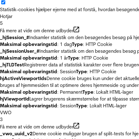
Statistik-cookies hjælper ejerne med at forstå, hvordan besøgen
Hotjar
5
Få mere at vide om denne udbyder
_hjSession_#
Indsamler statistik om den besøgendes besøg på hje
Maksimal opbevaringstid
: 1 dag
Type
: HTTP Cookie
_hjSessionUser_#
Indsamler statistik om den besøgendes besøg p
Maksimal opbevaringstid
: 1 år
Type
: HTTP Cookie
_hjTLDTest
Registrerer data af statistisk karakter over flere bruge
Maksimal opbevaringstid
: Session
Type
: HTTP Cookie
hjActiveViewportIds
Denne cookie bruges kun under det aktuelle
bruges af hjemmesiden til at optimere deres hjemmeside og under
Maksimal opbevaringstid
: Permanent
Type
: Lokalt HTML-lager
hjViewportId
Lagrer brugerens skærmstørrelse for at tilpasse stør
Maksimal opbevaringstid
: Session
Type
: Lokalt HTML-lager
VWO
3
Få mere at vide om denne udbyder
_vwo_uuid_v2
Denne cookie muliggør brugen af split-tests for h