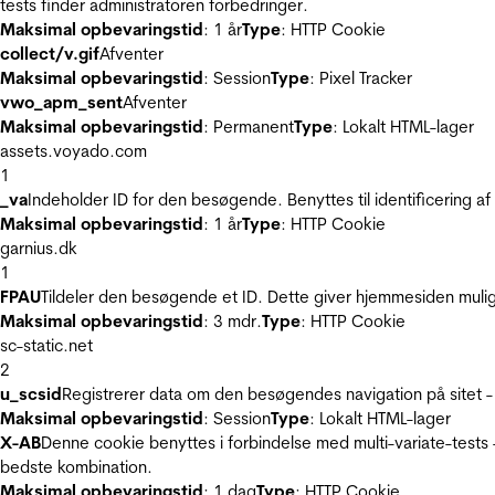
tests finder administratoren forbedringer.
Maksimal opbevaringstid
: 1 år
Type
: HTTP Cookie
collect/v.gif
Afventer
Maksimal opbevaringstid
: Session
Type
: Pixel Tracker
vwo_apm_sent
Afventer
Maksimal opbevaringstid
: Permanent
Type
: Lokalt HTML-lager
assets.voyado.com
1
_va
Indeholder ID for den besøgende. Benyttes til identificering 
Maksimal opbevaringstid
: 1 år
Type
: HTTP Cookie
garnius.dk
1
FPAU
Tildeler den besøgende et ID. Dette giver hjemmesiden mul
Maksimal opbevaringstid
: 3 mdr.
Type
: HTTP Cookie
sc-static.net
2
u_scsid
Registrerer data om den besøgendes navigation på sitet -
Maksimal opbevaringstid
: Session
Type
: Lokalt HTML-lager
X-AB
Denne cookie benyttes i forbindelse med multi-variate-tests
bedste kombination.
Maksimal opbevaringstid
: 1 dag
Type
: HTTP Cookie