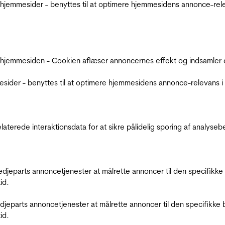
jemmesider - benyttes til at optimere hjemmesidens annonce-relev
 hjemmesiden - Cookien aflæser annoncernes effekt og indsamler d
der - benyttes til at optimere hjemmesidens annonce-relevans i f
relaterede interaktionsdata for at sikre pålidelig sporing af analys
tredjeparts annoncetjenester at målrette annoncer til den specifi
id.
redjeparts annoncetjenester at målrette annoncer til den specifi
id.