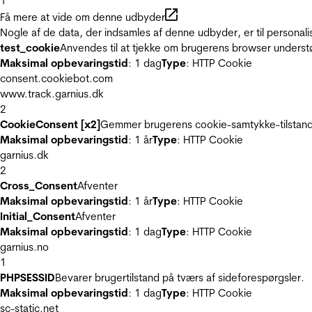
1
Få mere at vide om denne udbyder
Nogle af de data, der indsamles af denne udbyder, er til personali
test_cookie
Anvendes til at tjekke om brugerens browser underst
Maksimal opbevaringstid
: 1 dag
Type
: HTTP Cookie
consent.cookiebot.com
www.track.garnius.dk
2
CookieConsent [x2]
Gemmer brugerens cookie-samtykke-tilstand
Maksimal opbevaringstid
: 1 år
Type
: HTTP Cookie
garnius.dk
2
Cross_Consent
Afventer
Maksimal opbevaringstid
: 1 år
Type
: HTTP Cookie
Initial_Consent
Afventer
Maksimal opbevaringstid
: 1 dag
Type
: HTTP Cookie
garnius.no
1
PHPSESSID
Bevarer brugertilstand på tværs af sideforespørgsler.
Maksimal opbevaringstid
: 1 dag
Type
: HTTP Cookie
sc-static.net