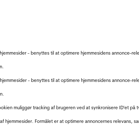
emmesider - benyttes til at optimere hjemmesidens annonce-relev
n.
jemmesider - benyttes til at optimere hjemmesidens annonce-relev
n.
Cookien muliggør tracking af brugeren ved at synkronisere ID'et p
af hjemmesider. Formålet er at optimere annoncernes relevans, s