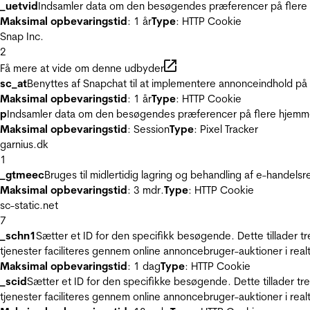
_uetvid
Indsamler data om den besøgendes præferencer på flere h
Maksimal opbevaringstid
: 1 år
Type
: HTTP Cookie
Snap Inc.
2
Få mere at vide om denne udbyder
sc_at
Benyttes af Snapchat til at implementere annonceindhold på
Maksimal opbevaringstid
: 1 år
Type
: HTTP Cookie
p
Indsamler data om den besøgendes præferencer på flere hjemmesi
Maksimal opbevaringstid
: Session
Type
: Pixel Tracker
garnius.dk
1
_gtmeec
Bruges til midlertidig lagring og behandling af e-handels
Maksimal opbevaringstid
: 3 mdr.
Type
: HTTP Cookie
sc-static.net
7
_schn1
Sætter et ID for den specifikk besøgende. Dette tillader 
tjenester faciliteres gennem online annoncebruger-auktioner i realt
Maksimal opbevaringstid
: 1 dag
Type
: HTTP Cookie
_scid
Sætter et ID for den specifikke besøgende. Dette tillader t
tjenester faciliteres gennem online annoncebruger-auktioner i realt