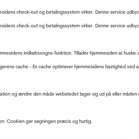
sidens check-out og betalingssystem virker. Denne service udbyd
sidens check-out og betalingssystem virker. Denne service udbyd
mmesidens indkøbsvogns-funktion. Tillader hjemmesiden at huske d
ugerens cache - En cache optimerer hjemmesidens hastighed ved a
ation og ændre den måde webstedet tager sig ud på eller måden de
ion. Cookien gør søgningen præcis og hurtig.