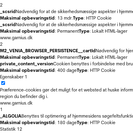
2
_scsrid
Nødvendig for at de sikkerhedsmæssige aspekter i hjemme
Maksimal opbevaringstid
: 13 mdr.
Type
: HTTP Cookie
_scsrid
Nødvendig for at de sikkerhedsmæssige aspekter i hjemme
Maksimal opbevaringstid
: Permanent
Type
: Lokalt HTML-lager
www.garnius.dk
2
M2_VENIA_BROWSER_PERSISTENCE__cartId
Nødvendig for hje
Maksimal opbevaringstid
: Permanent
Type
: Lokalt HTML-lager
private_content_version
Cookien benyttes i forbindelse med br
Maksimal opbevaringstid
: 400 dage
Type
: HTTP Cookie
Egenskaber
1
Præference-cookies gør det muligt for et websted at huske inform
region du befinder dig i.
www.garnius.dk
1
_ALGOLIA
Benyttes til optimering af hjemmesidens søgefeltsfunkt
Maksimal opbevaringstid
: 180 dage
Type
: HTTP Cookie
Statistik
12