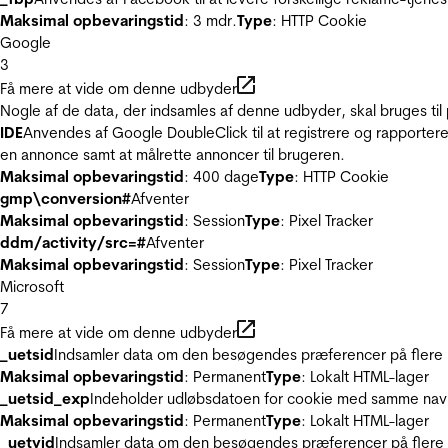
Maksimal opbevaringstid
: 3 mdr.
Type
: HTTP Cookie
Google
3
Få mere at vide om denne udbyder
Nogle af de data, der indsamles af denne udbyder, skal bruges til 
IDE
Anvendes af Google DoubleClick til at registrere og rapportere
en annonce samt at målrette annoncer til brugeren.
Maksimal opbevaringstid
: 400 dage
Type
: HTTP Cookie
gmp\conversion#
Afventer
Maksimal opbevaringstid
: Session
Type
: Pixel Tracker
ddm/activity/src=#
Afventer
Maksimal opbevaringstid
: Session
Type
: Pixel Tracker
Microsoft
7
Få mere at vide om denne udbyder
_uetsid
Indsamler data om den besøgendes præferencer på flere hj
Maksimal opbevaringstid
: Permanent
Type
: Lokalt HTML-lager
_uetsid_exp
Indeholder udløbsdatoen for cookie med samme nav
Maksimal opbevaringstid
: Permanent
Type
: Lokalt HTML-lager
_uetvid
Indsamler data om den besøgendes præferencer på flere h