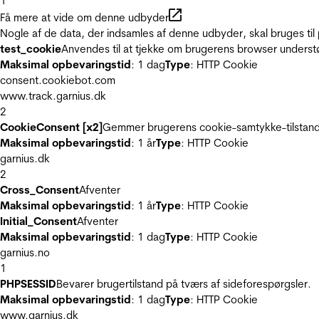
1
Få mere at vide om denne udbyder
Nogle af de data, der indsamles af denne udbyder, skal bruges til 
test_cookie
Anvendes til at tjekke om brugerens browser underst
Maksimal opbevaringstid
: 1 dag
Type
: HTTP Cookie
consent.cookiebot.com
www.track.garnius.dk
2
CookieConsent [x2]
Gemmer brugerens cookie-samtykke-tilstand
Maksimal opbevaringstid
: 1 år
Type
: HTTP Cookie
garnius.dk
2
Cross_Consent
Afventer
Maksimal opbevaringstid
: 1 år
Type
: HTTP Cookie
Initial_Consent
Afventer
Maksimal opbevaringstid
: 1 dag
Type
: HTTP Cookie
garnius.no
1
PHPSESSID
Bevarer brugertilstand på tværs af sideforespørgsler.
Maksimal opbevaringstid
: 1 dag
Type
: HTTP Cookie
www.garnius.dk