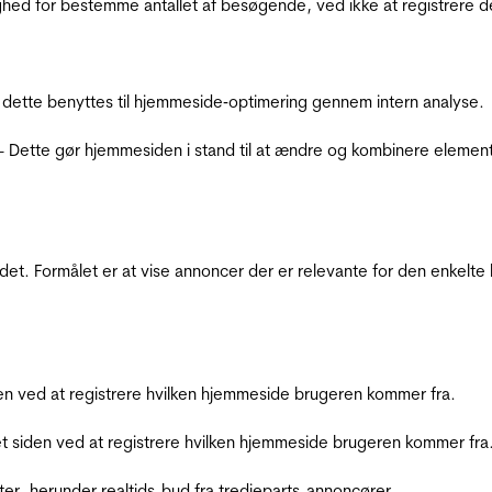
ighed for bestemme antallet af besøgende, ved ikke at registrer
 dette benyttes til hjemmeside‐optimering gennem intern analyse.
 - Dette gør hjemmesiden i stand til at ændre og kombinere elemen
et. Formålet er at vise annoncer der er relevante for den enkelt
den ved at registrere hvilken hjemmeside brugeren kommer fra.
et siden ved at registrere hvilken hjemmeside brugeren kommer fra
ter, herunder realtids-bud fra tredjeparts-annoncører.