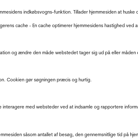
mmesidens indkøbsvogns-funktion. Tillader hjemmesiden at huske d
ugerens cache - En cache optimerer hjemmesidens hastighed ved a
ation og ændre den måde webstedet tager sig ud på eller måden de
ion. Cookien gør søgningen præcis og hurtig.
de interagere med websteder ved at indsamle og rapportere inform
mmesiden såsom antallet af besøg, den gennemsnitlige tid på hjem