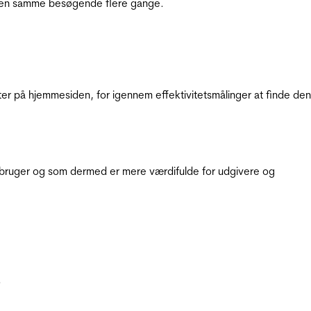
e den samme besøgende flere gange.
ter på hjemmesiden, for igennem effektivitetsmålinger at finde den
e bruger og som dermed er mere værdifulde for udgivere og
.