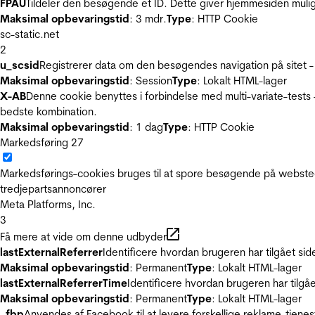
FPAU
Tildeler den besøgende et ID. Dette giver hjemmesiden mul
Maksimal opbevaringstid
: 3 mdr.
Type
: HTTP Cookie
sc-static.net
2
u_scsid
Registrerer data om den besøgendes navigation på sitet -
Maksimal opbevaringstid
: Session
Type
: Lokalt HTML-lager
X-AB
Denne cookie benyttes i forbindelse med multi-variate-tests
bedste kombination.
Maksimal opbevaringstid
: 1 dag
Type
: HTTP Cookie
Markedsføring
27
Markedsførings-cookies bruges til at spore besøgende på websted
tredjepartsannoncører
Meta Platforms, Inc.
3
Få mere at vide om denne udbyder
lastExternalReferrer
Identificere hvordan brugeren har tilgået si
Maksimal opbevaringstid
: Permanent
Type
: Lokalt HTML-lager
lastExternalReferrerTime
Identificere hvordan brugeren har tilgå
Maksimal opbevaringstid
: Permanent
Type
: Lokalt HTML-lager
_fbp
Anvendes af Facebook til at levere forskellige reklame-tjenes