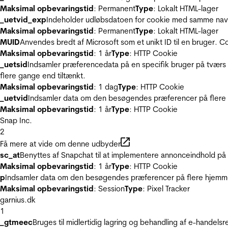
Maksimal opbevaringstid
: Permanent
Type
: Lokalt HTML-lager
_uetvid_exp
Indeholder udløbsdatoen for cookie med samme nav
Maksimal opbevaringstid
: Permanent
Type
: Lokalt HTML-lager
MUID
Anvendes bredt af Microsoft som et unikt ID til en bruger. 
Maksimal opbevaringstid
: 1 år
Type
: HTTP Cookie
_uetsid
Indsamler præferencedata på en specifik bruger på tværs 
flere gange end tiltænkt.
Maksimal opbevaringstid
: 1 dag
Type
: HTTP Cookie
_uetvid
Indsamler data om den besøgendes præferencer på flere h
Maksimal opbevaringstid
: 1 år
Type
: HTTP Cookie
Snap Inc.
2
Få mere at vide om denne udbyder
sc_at
Benyttes af Snapchat til at implementere annonceindhold på
Maksimal opbevaringstid
: 1 år
Type
: HTTP Cookie
p
Indsamler data om den besøgendes præferencer på flere hjemmesi
Maksimal opbevaringstid
: Session
Type
: Pixel Tracker
garnius.dk
1
_gtmeec
Bruges til midlertidig lagring og behandling af e-handels