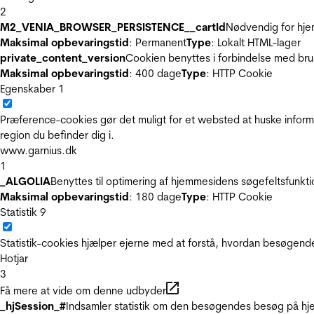
2
M2_VENIA_BROWSER_PERSISTENCE__cartId
Nødvendig for hje
Maksimal opbevaringstid
: Permanent
Type
: Lokalt HTML-lager
private_content_version
Cookien benyttes i forbindelse med br
Maksimal opbevaringstid
: 400 dage
Type
: HTTP Cookie
Egenskaber
1
Præference-cookies gør det muligt for et websted at huske inform
region du befinder dig i.
www.garnius.dk
1
_ALGOLIA
Benyttes til optimering af hjemmesidens søgefeltsfunkt
Maksimal opbevaringstid
: 180 dage
Type
: HTTP Cookie
Statistik
9
Statistik-cookies hjælper ejerne med at forstå, hvordan besøgen
Hotjar
3
Få mere at vide om denne udbyder
_hjSession_#
Indsamler statistik om den besøgendes besøg på hje