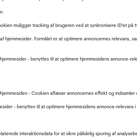
n.
Cookien muliggør tracking af brugeren ved at synkronisere ID'et p
af hjemmesider. Formålet er at optimere annoncernes relevans, s
jemmesider - benyttes til at optimere hjemmesidens annonce-relev
 hjemmesiden - Cookien aflæser annoncernes effekt og indsamler d
der - benyttes til at optimere hjemmesidens annonce-relevans i f
relaterede interaktionsdata for at sikre pålidelig sporing af analys