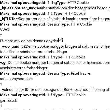
Maksimal opbevaringstid
: 1 dag
Type
: HTTP Cookie
_hjSessionUser_#
Indsamler statistik om den besøgendes besøg p
Maksimal opbevaringstid
: 1 år
Type
: HTTP Cookie
_hjTLDTest
Registrerer data af statistisk karakter over flere bruge
Maksimal opbevaringstid
: Session
Type
: HTTP Cookie
VWO
2
Få mere at vide om denne udbyder
_vwo_uuid_v2
Denne cookie muliggør brugen af split-tests for h
tests finder administratoren forbedringer.
Maksimal opbevaringstid
: 1 år
Type
: HTTP Cookie
v.gif
Denne cookie muliggør brugen af split-tests for hjemmesidens
administratoren forbedringer.
Maksimal opbevaringstid
: Session
Type
: Pixel Tracker
assets.voyado.com
1
_va
Indeholder ID for den besøgende. Benyttes til identificering 
Maksimal opbevaringstid
: 1 år
Type
: HTTP Cookie
garnius.dk
1