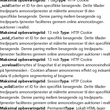
Maksimal opbevaringstid
: 1 dag
Type
: HTTP Cookie
_scid
Sætter et ID for den specifikke besøgende. Dette tillader
tredjeparts annoncetjenester at målrette annoncer til den
specifikke besøgende. Denne parring mellem besøgende og
tredjeparts-tjenester faciliteres gennem online annoncebruger-
auktioner i realtid.
Maksimal opbevaringstid
: 13 mdr.
Type
: HTTP Cookie
_scid_r
Sætter et ID for den specifikk besøgende. Dette tillader
tredjeparts annoncetjenester at målrette annoncer til den specifik
besøgende. Denne parring mellem besøgende og tredjeparts-
tjenester faciliteres gennem online annoncebruger-auktioner i realt
Maksimal opbevaringstid
: 13 mdr.
Type
: HTTP Cookie
_screload
Benyttes af Snapchat til at implementere annonceindho
på hjemmesiden - Cookien aflæser annoncernes effekt og indsaml
data til yderligere segmentering af brugerne.
Maksimal opbevaringstid
: Session
Type
: HTTP Cookie
u_sclid
Sætter et ID for den specifikk besøgende. Dette tillader
tredjeparts annoncetjenester at målrette annoncer til den specifik
besøgende. Denne parring mellem besøgende og tredjeparts-
tjenester faciliteres gennem online annoncebruger-auktioner i realt
Maksimal opbevaringstid
: Permanent
Type
: Lokalt HTML-lager