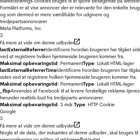
Markedsførings-cookies bruges til at spore besøgende på webste
Formålet er at vise annoncer der er relevante for den enkelte brug
og som dermed er mere værdifulde for udgivere og
tredjepartsannoncører
Meta Platforms, Inc.
3
Få mere at vide om denne udbyder
lastExternalReferrer
Identificere hvordan brugeren har tilgået sid
ved at registrere hvilken hjemmeside brugeren kommer fra.
Maksimal opbevaringstid
: Permanent
Type
: Lokalt HTML-lager
lastExternalReferrerTime
Identificere hvordan brugeren har tilgå
siden ved at registrere hvilken hjemmeside brugeren kommer fra.
Maksimal opbevaringstid
: Permanent
Type
: Lokalt HTML-lager
_fbp
Anvendes af Facebook til at levere forskellige reklame-tjenes
herunder realtids-bud fra tredjeparts-annoncører.
Maksimal opbevaringstid
: 3 mdr.
Type
: HTTP Cookie
Google
3
Få mere at vide om denne udbyder
Nogle af de data, der indsamles af denne udbyder, skal bruges til
personalisering og måling af reklameeffektivitet.