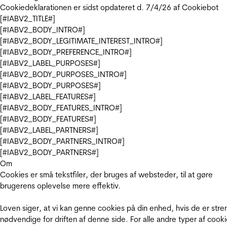
Cookiedeklarationen er sidst opdateret d. 7/4/26 af
Cookiebot
[#IABV2_TITLE#]
[#IABV2_BODY_INTRO#]
[#IABV2_BODY_LEGITIMATE_INTEREST_INTRO#]
[#IABV2_BODY_PREFERENCE_INTRO#]
[#IABV2_LABEL_PURPOSES#]
[#IABV2_BODY_PURPOSES_INTRO#]
[#IABV2_BODY_PURPOSES#]
[#IABV2_LABEL_FEATURES#]
[#IABV2_BODY_FEATURES_INTRO#]
[#IABV2_BODY_FEATURES#]
[#IABV2_LABEL_PARTNERS#]
[#IABV2_BODY_PARTNERS_INTRO#]
[#IABV2_BODY_PARTNERS#]
Om
Cookies er små tekstfiler, der bruges af websteder, til at gøre
brugerens oplevelse mere effektiv.
Loven siger, at vi kan genne cookies på din enhed, hvis de er stre
nødvendige for driften af denne side. For alle andre typer af cooki