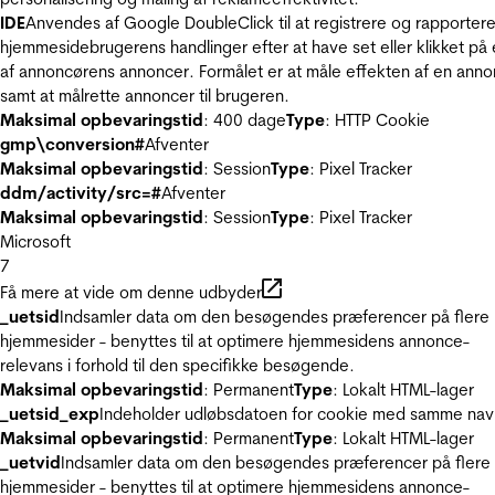
IDE
Anvendes af Google DoubleClick til at registrere og rapporter
hjemmesidebrugerens handlinger efter at have set eller klikket på
af annoncørens annoncer. Formålet er at måle effekten af en ann
samt at målrette annoncer til brugeren.
Maksimal opbevaringstid
: 400 dage
Type
: HTTP Cookie
gmp\conversion#
Afventer
Maksimal opbevaringstid
: Session
Type
: Pixel Tracker
ddm/activity/src=#
Afventer
Maksimal opbevaringstid
: Session
Type
: Pixel Tracker
Microsoft
7
Få mere at vide om denne udbyder
_uetsid
Indsamler data om den besøgendes præferencer på flere
hjemmesider - benyttes til at optimere hjemmesidens annonce-
relevans i forhold til den specifikke besøgende.
Maksimal opbevaringstid
: Permanent
Type
: Lokalt HTML-lager
_uetsid_exp
Indeholder udløbsdatoen for cookie med samme nav
Maksimal opbevaringstid
: Permanent
Type
: Lokalt HTML-lager
_uetvid
Indsamler data om den besøgendes præferencer på flere
hjemmesider - benyttes til at optimere hjemmesidens annonce-