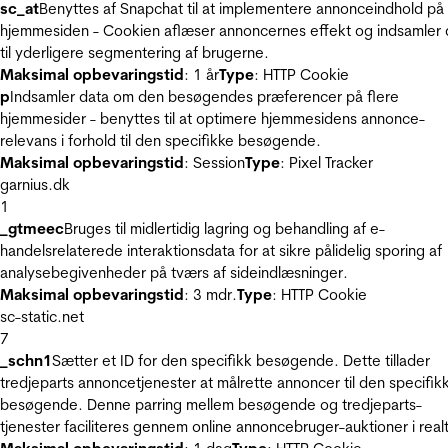
sc_at
Benyttes af Snapchat til at implementere annonceindhold på
hjemmesiden - Cookien aflæser annoncernes effekt og indsamler 
til yderligere segmentering af brugerne.
Maksimal opbevaringstid
: 1 år
Type
: HTTP Cookie
p
Indsamler data om den besøgendes præferencer på flere
hjemmesider - benyttes til at optimere hjemmesidens annonce-
relevans i forhold til den specifikke besøgende.
Maksimal opbevaringstid
: Session
Type
: Pixel Tracker
garnius.dk
1
_gtmeec
Bruges til midlertidig lagring og behandling af e-
handelsrelaterede interaktionsdata for at sikre pålidelig sporing af
analysebegivenheder på tværs af sideindlæsninger.
Maksimal opbevaringstid
: 3 mdr.
Type
: HTTP Cookie
sc-static.net
7
_schn1
Sætter et ID for den specifikk besøgende. Dette tillader
tredjeparts annoncetjenester at målrette annoncer til den specifik
besøgende. Denne parring mellem besøgende og tredjeparts-
tjenester faciliteres gennem online annoncebruger-auktioner i realt