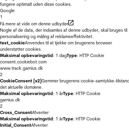
fungere optimalt uden disse cookies.
Google
1
Få mere at vide om denne udbyder
Nogle af de data, der indsamles af denne udbyder, skal bruges til
personalisering og måling af reklameeffektivitet.
test_cookie
Anvendes til at tjekke om brugerens browser
understøtter cookies.
Maksimal opbevaringstid
: 1 dag
Type
: HTTP Cookie
consent.cookiebot.com
www.track.garnius.dk
2
CookieConsent [x2]
Gemmer brugerens cookie-samtykke-tilstand
det aktuelle domæne.
Maksimal opbevaringstid
: 1 år
Type
: HTTP Cookie
garnius.dk
2
Cross_Consent
Afventer
Maksimal opbevaringstid
: 1 år
Type
: HTTP Cookie
Initial_Consent
Afventer