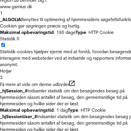
region du befinder dig i.
www.garnius.dk
1
_ALGOLIA
Benyttes til optimering af hjemmesidens søgefeltsfunkti
Cookien gør søgningen præcis og hurtig.
Maksimal opbevaringstid
: 180 dage
Type
: HTTP Cookie
Statistik
9
Statistik-cookies hjælper ejerne med at forstå, hvordan besøgend
interagere med websteder ved at indsamle og rapportere informa
anonymt.
Hotjar
3
Få mere at vide om denne udbyder
_hjSession_#
Indsamler statistik om den besøgendes besøg på
hjemmesiden såsom antallet af besøg, den gennemsnitlige tid på
hjemmesiden og hvilke sider der er læst.
Maksimal opbevaringstid
: 1 dag
Type
: HTTP Cookie
_hjSessionUser_#
Indsamler statistik om den besøgendes besøg 
hjemmesiden såsom antallet af besøg, den gennemsnitlige tid på
hjemmesiden og hvilke sider der er læst.