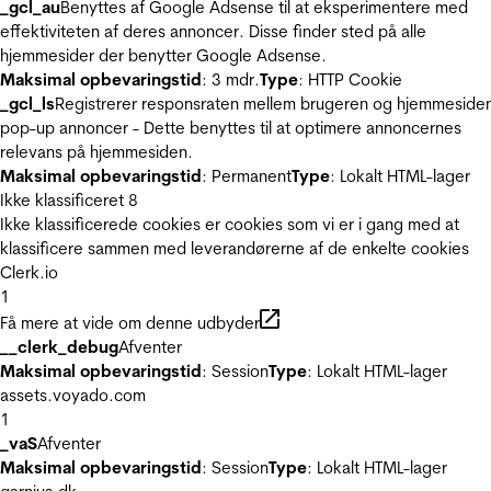
_gcl_au
Benyttes af Google Adsense til at eksperimentere med
effektiviteten af deres annoncer. Disse finder sted på alle
hjemmesider der benytter Google Adsense.
Maksimal opbevaringstid
: 3 mdr.
Type
: HTTP Cookie
_gcl_ls
Registrerer responsraten mellem brugeren og hjemmeside
pop-up annoncer - Dette benyttes til at optimere annoncernes
relevans på hjemmesiden.
Maksimal opbevaringstid
: Permanent
Type
: Lokalt HTML-lager
Ikke klassificeret
8
Ikke klassificerede cookies er cookies som vi er i gang med at
klassificere sammen med leverandørerne af de enkelte cookies
Clerk.io
1
Få mere at vide om denne udbyder
__clerk_debug
Afventer
Maksimal opbevaringstid
: Session
Type
: Lokalt HTML-lager
assets.voyado.com
1
_vaS
Afventer
Maksimal opbevaringstid
: Session
Type
: Lokalt HTML-lager