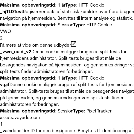
Maksimal opbevaringstid
: 1 år
Type
: HTTP Cookie
_hjTLDTest
Registrerer data af statistisk karakter over flere bruger
navigation på hjemmesiden. Benyttes til intern analyse og statistik.
Maksimal opbevaringstid
: Session
Type
: HTTP Cookie
VWO
2
Få mere at vide om denne udbyder
_vwo_uuid_v2
Denne cookie muliggør brugen af split-tests for
hjemmesidens administrator. Split-tests bruges til at måle de
besøgendes navigation på hjemmesiden, og gennem ændringer v
split-tests finder administratoren forbedringer.
Maksimal opbevaringstid
: 1 år
Type
: HTTP Cookie
v.gif
Denne cookie muliggør brugen af split-tests for hjemmesiden
administrator. Split-tests bruges til at måle de besøgendes navigat
på hjemmesiden, og gennem ændringer ved split-tests finder
administratoren forbedringer.
Maksimal opbevaringstid
: Session
Type
: Pixel Tracker
assets.voyado.com
1
_va
Indeholder ID for den besøgende. Benyttes til identificering af