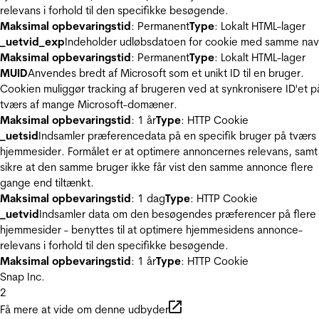
relevans i forhold til den specifikke besøgende.
Maksimal opbevaringstid
: Permanent
Type
: Lokalt HTML-lager
_uetvid_exp
Indeholder udløbsdatoen for cookie med samme nav
Maksimal opbevaringstid
: Permanent
Type
: Lokalt HTML-lager
MUID
Anvendes bredt af Microsoft som et unikt ID til en bruger.
Cookien muliggør tracking af brugeren ved at synkronisere ID'et p
tværs af mange Microsoft-domæner.
Maksimal opbevaringstid
: 1 år
Type
: HTTP Cookie
_uetsid
Indsamler præferencedata på en specifik bruger på tværs 
hjemmesider. Formålet er at optimere annoncernes relevans, samt
sikre at den samme bruger ikke får vist den samme annonce flere
gange end tiltænkt.
Maksimal opbevaringstid
: 1 dag
Type
: HTTP Cookie
_uetvid
Indsamler data om den besøgendes præferencer på flere
hjemmesider - benyttes til at optimere hjemmesidens annonce-
relevans i forhold til den specifikke besøgende.
Maksimal opbevaringstid
: 1 år
Type
: HTTP Cookie
Snap Inc.
2
Få mere at vide om denne udbyder