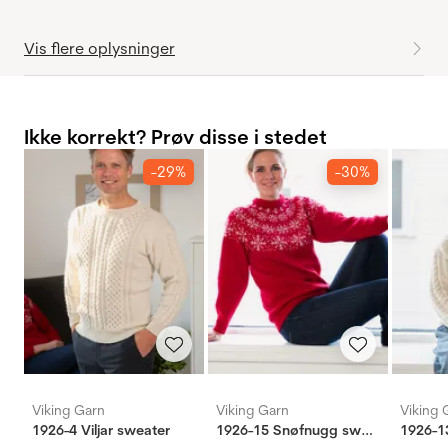
Vis flere oplysninger
Ikke korrekt? Prøv disse i stedet
-29%
-30%
Viking Garn
Viking Garn
Viking 
1926-4 Viljar sweater
1926-15 Snøfnugg sweater unisex
1926-13