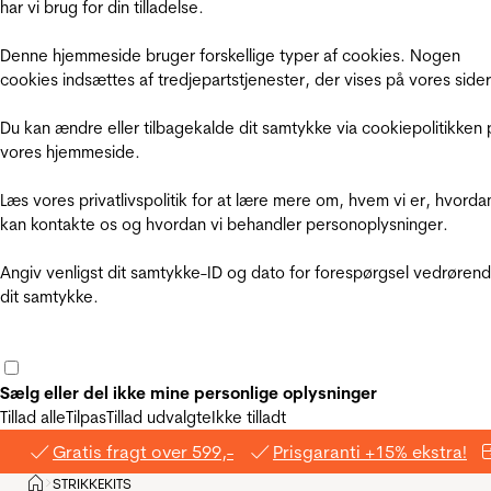
har vi brug for din tilladelse.
Denne hjemmeside bruger forskellige typer af cookies. Nogen
cookies indsættes af tredjepartstjenester, der vises på vores sider
Du kan ændre eller tilbagekalde dit samtykke via cookiepolitikken 
vores hjemmeside.
Læs vores privatlivspolitik for at lære mere om, hvem vi er, hvorda
kan kontakte os og hvordan vi behandler personoplysninger.
Angiv venligst dit samtykke-ID og dato for forespørgsel vedrøren
dit samtykke.
Sælg eller del ikke mine personlige oplysninger
Tillad alle
Tilpas
Tillad udvalgte
Ikke tilladt
Gratis fragt over 599,-
Prisgaranti +15% ekstra!
Hjem
STRIKKEKITS
>