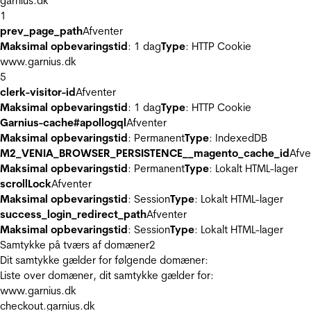
garnius.dk
1
prev_page_path
Afventer
Maksimal opbevaringstid
: 1 dag
Type
: HTTP Cookie
www.garnius.dk
5
clerk-visitor-id
Afventer
Maksimal opbevaringstid
: 1 dag
Type
: HTTP Cookie
Garnius-cache#apollogql
Afventer
Maksimal opbevaringstid
: Permanent
Type
: IndexedDB
M2_VENIA_BROWSER_PERSISTENCE__magento_cache_id
Afve
Maksimal opbevaringstid
: Permanent
Type
: Lokalt HTML-lager
scrollLock
Afventer
Maksimal opbevaringstid
: Session
Type
: Lokalt HTML-lager
success_login_redirect_path
Afventer
Maksimal opbevaringstid
: Session
Type
: Lokalt HTML-lager
Samtykke på tværs af domæner
2
Dit samtykke gælder for følgende domæner:
Liste over domæner, dit samtykke gælder for:
www.garnius.dk
checkout.garnius.dk