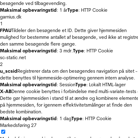
besøgende ved tilbagevending.
Maksimal opbevaringstid
: 1 år
Type
: HTTP Cookie
garnius.dk
1
FPAU
Tildeler den besøgende et ID. Dette giver hjemmesiden
mulighed for bestemme antallet af besøgende, ved ikke at registr
den samme besøgende flere gange.
Maksimal opbevaringstid
: 3 mdr.
Type
: HTTP Cookie
sc-static.net
2
u_scsid
Registrerer data om den besøgendes navigation på sitet -
dette benyttes til hjemmeside‐optimering gennem intern analyse.
Maksimal opbevaringstid
: Session
Type
: Lokalt HTML-lager
X-AB
Denne cookie benyttes i forbindelse med multi-variate-tests 
Dette gør hjemmesiden i stand til at ændre og kombinere element
på hjemmesiden, for igennem effektivitetsmålinger at finde den
bedste kombination.
Maksimal opbevaringstid
: 1 dag
Type
: HTTP Cookie
Markedsføring
27