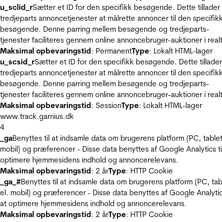
u_sclid_r
Sætter et ID for den specifikk besøgende. Dette tillader
tredjeparts annoncetjenester at målrette annoncer til den specifik
besøgende. Denne parring mellem besøgende og tredjeparts-
tjenester faciliteres gennem online annoncebruger-auktioner i realt
Maksimal opbevaringstid
: Permanent
Type
: Lokalt HTML-lager
u_scsid_r
Sætter et ID for den specifikk besøgende. Dette tillader
tredjeparts annoncetjenester at målrette annoncer til den specifik
besøgende. Denne parring mellem besøgende og tredjeparts-
tjenester faciliteres gennem online annoncebruger-auktioner i realt
Maksimal opbevaringstid
: Session
Type
: Lokalt HTML-lager
www.track.garnius.dk
4
_ga
Benyttes til at indsamle data om brugerens platform (PC, tablet
mobil) og præferencer - Disse data benyttes af Google Analytics til
optimere hjemmesidens indhold og annoncerelevans.
Maksimal opbevaringstid
: 2 år
Type
: HTTP Cookie
_ga_#
Benyttes til at indsamle data om brugerens platform (PC, tab
el. mobil) og præferencer - Disse data benyttes af Google Analytics
at optimere hjemmesidens indhold og annoncerelevans.
Maksimal opbevaringstid
: 2 år
Type
: HTTP Cookie