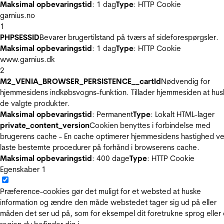
Maksimal opbevaringstid
: 1 dag
Type
: HTTP Cookie
garnius.no
1
PHPSESSID
Bevarer brugertilstand på tværs af sideforespørgsler.
Maksimal opbevaringstid
: 1 dag
Type
: HTTP Cookie
www.garnius.dk
2
M2_VENIA_BROWSER_PERSISTENCE__cartId
Nødvendig for
hjemmesidens indkøbsvogns-funktion. Tillader hjemmesiden at hus
de valgte produkter.
Maksimal opbevaringstid
: Permanent
Type
: Lokalt HTML-lager
private_content_version
Cookien benyttes i forbindelse med
brugerens cache - En cache optimerer hjemmesidens hastighed ve
laste bestemte procedurer på forhånd i browserens cache.
Maksimal opbevaringstid
: 400 dage
Type
: HTTP Cookie
Egenskaber
1
Præference-cookies gør det muligt for et websted at huske
information og ændre den måde webstedet tager sig ud på eller
måden det ser ud på, som for eksempel dit foretrukne sprog eller