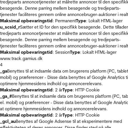
tredjeparts annoncetjenester at målrette annoncer til den specifik
besøgende. Denne parring mellem besøgende og tredjeparts-
tjenester faciliteres gennem online annoncebruger-auktioner i realt
Maksimal opbevaringstid
: Permanent
Type
: Lokalt HTML-lager
u_scsid_r
Sætter et ID for den specifikk besøgende. Dette tillader
tredjeparts annoncetjenester at målrette annoncer til den specifik
besøgende. Denne parring mellem besøgende og tredjeparts-
tjenester faciliteres gennem online annoncebruger-auktioner i realt
Maksimal opbevaringstid
: Session
Type
: Lokalt HTML-lager
www.track.garnius.dk
4
_ga
Benyttes til at indsamle data om brugerens platform (PC, tablet
mobil) og præferencer - Disse data benyttes af Google Analytics til
optimere hjemmesidens indhold og annoncerelevans.
Maksimal opbevaringstid
: 2 år
Type
: HTTP Cookie
_ga_#
Benyttes til at indsamle data om brugerens platform (PC, tab
el. mobil) og præferencer - Disse data benyttes af Google Analytics
at optimere hjemmesidens indhold og annoncerelevans.
Maksimal opbevaringstid
: 2 år
Type
: HTTP Cookie
_gcl_au
Benyttes af Google Adsense til at eksperimentere med
effektiviteten af deres annoncer. Disse finder sted på alle