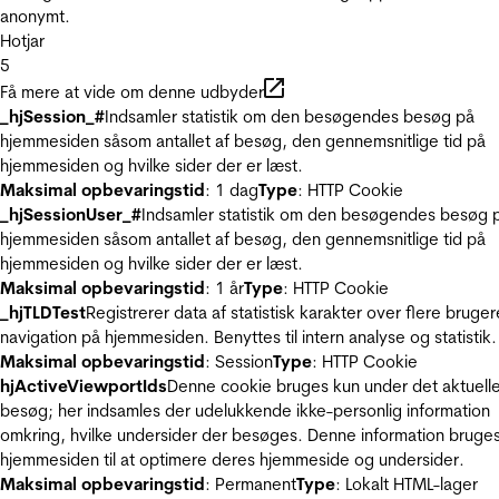
anonymt.
Hotjar
5
Få mere at vide om denne udbyder
_hjSession_#
Indsamler statistik om den besøgendes besøg på
hjemmesiden såsom antallet af besøg, den gennemsnitlige tid på
hjemmesiden og hvilke sider der er læst.
Maksimal opbevaringstid
: 1 dag
Type
: HTTP Cookie
_hjSessionUser_#
Indsamler statistik om den besøgendes besøg 
hjemmesiden såsom antallet af besøg, den gennemsnitlige tid på
hjemmesiden og hvilke sider der er læst.
Maksimal opbevaringstid
: 1 år
Type
: HTTP Cookie
_hjTLDTest
Registrerer data af statistisk karakter over flere bruger
navigation på hjemmesiden. Benyttes til intern analyse og statistik.
Maksimal opbevaringstid
: Session
Type
: HTTP Cookie
hjActiveViewportIds
Denne cookie bruges kun under det aktuell
besøg; her indsamles der udelukkende ikke-personlig information
omkring, hvilke undersider der besøges. Denne information bruges
hjemmesiden til at optimere deres hjemmeside og undersider.
Maksimal opbevaringstid
: Permanent
Type
: Lokalt HTML-lager