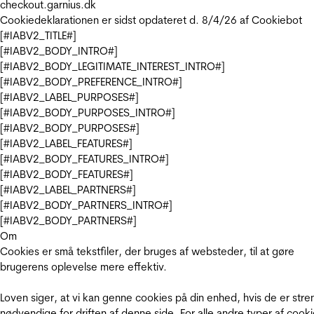
checkout.garnius.dk
Cookiedeklarationen er sidst opdateret d. 8/4/26 af
Cookiebot
[#IABV2_TITLE#]
[#IABV2_BODY_INTRO#]
[#IABV2_BODY_LEGITIMATE_INTEREST_INTRO#]
[#IABV2_BODY_PREFERENCE_INTRO#]
[#IABV2_LABEL_PURPOSES#]
[#IABV2_BODY_PURPOSES_INTRO#]
[#IABV2_BODY_PURPOSES#]
[#IABV2_LABEL_FEATURES#]
[#IABV2_BODY_FEATURES_INTRO#]
[#IABV2_BODY_FEATURES#]
[#IABV2_LABEL_PARTNERS#]
[#IABV2_BODY_PARTNERS_INTRO#]
[#IABV2_BODY_PARTNERS#]
Om
Cookies er små tekstfiler, der bruges af websteder, til at gøre
brugerens oplevelse mere effektiv.
Loven siger, at vi kan genne cookies på din enhed, hvis de er stre
nødvendige for driften af denne side. For alle andre typer af cooki