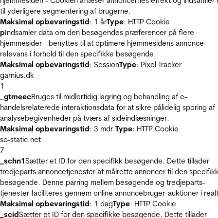
hjemmesiden - Cookien aflæser annoncernes effekt og indsamler 
til yderligere segmentering af brugerne.
Maksimal opbevaringstid
: 1 år
Type
: HTTP Cookie
p
Indsamler data om den besøgendes præferencer på flere
hjemmesider - benyttes til at optimere hjemmesidens annonce-
relevans i forhold til den specifikke besøgende.
Maksimal opbevaringstid
: Session
Type
: Pixel Tracker
garnius.dk
1
_gtmeec
Bruges til midlertidig lagring og behandling af e-
handelsrelaterede interaktionsdata for at sikre pålidelig sporing af
analysebegivenheder på tværs af sideindlæsninger.
Maksimal opbevaringstid
: 3 mdr.
Type
: HTTP Cookie
sc-static.net
7
_schn1
Sætter et ID for den specifikk besøgende. Dette tillader
tredjeparts annoncetjenester at målrette annoncer til den specifik
besøgende. Denne parring mellem besøgende og tredjeparts-
tjenester faciliteres gennem online annoncebruger-auktioner i realt
Maksimal opbevaringstid
: 1 dag
Type
: HTTP Cookie
_scid
Sætter et ID for den specifikke besøgende. Dette tillader