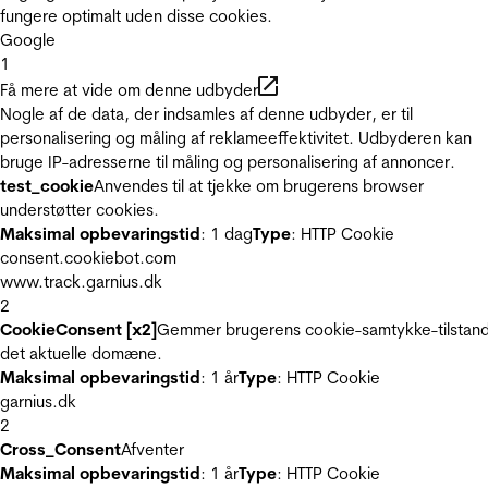
fungere optimalt uden disse cookies.
Google
1
Få mere at vide om denne udbyder
Nogle af de data, der indsamles af denne udbyder, er til
personalisering og måling af reklameeffektivitet. Udbyderen kan
bruge IP-adresserne til måling og personalisering af annoncer.
test_cookie
Anvendes til at tjekke om brugerens browser
understøtter cookies.
Maksimal opbevaringstid
: 1 dag
Type
: HTTP Cookie
consent.cookiebot.com
www.track.garnius.dk
2
CookieConsent [x2]
Gemmer brugerens cookie-samtykke-tilstand
det aktuelle domæne.
Maksimal opbevaringstid
: 1 år
Type
: HTTP Cookie
garnius.dk
2
Cross_Consent
Afventer
Maksimal opbevaringstid
: 1 år
Type
: HTTP Cookie