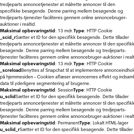
tredjeparts annoncetjenester at målrette annoncer til den
specifikke besøgende. Denne parring mellem besøgende og
tredjeparts-tjenester faciliteres gennem online annoncebruger-
auktioner i realtid.
Maksimal opbevaringstid
: 13 mdr.
Type
: HTTP Cookie
_scid_r
Sætter et ID for den specifikk besøgende. Dette tillader
tredjeparts annoncetjenester at målrette annoncer til den specifik
besøgende. Denne parring mellem besøgende og tredjeparts-
tjenester faciliteres gennem online annoncebruger-auktioner i realt
Maksimal opbevaringstid
: 13 mdr.
Type
: HTTP Cookie
_screload
Benyttes af Snapchat til at implementere annonceindho
på hjemmesiden - Cookien aflæser annoncernes effekt og indsaml
data til yderligere segmentering af brugerne.
Maksimal opbevaringstid
: Session
Type
: HTTP Cookie
u_sclid
Sætter et ID for den specifikk besøgende. Dette tillader
tredjeparts annoncetjenester at målrette annoncer til den specifik
besøgende. Denne parring mellem besøgende og tredjeparts-
tjenester faciliteres gennem online annoncebruger-auktioner i realt
Maksimal opbevaringstid
: Permanent
Type
: Lokalt HTML-lager
u_sclid_r
Sætter et ID for den specifikk besøgende. Dette tillader