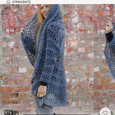
Hjem
STRIKKEKITS
>
1
/
4