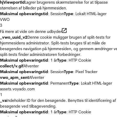
hjViewportId
Lagrer brugerens skærmstørrelse for at tilpasse
størrelsen af billeder på hjemmesiden.
Maksimal opbevaringstid
: Session
Type
: Lokalt HTML-lager
VWO
3
Få mere at vide om denne udbyder
_vwo_uuid_v2
Denne cookie muliggør brugen af split-tests for
hjemmesidens administrator. Split-tests bruges til at måle de
besøgendes navigation på hjemmesiden, og gennem ændringer v
split-tests finder administratoren forbedringer.
Maksimal opbevaringstid
: 1 år
Type
: HTTP Cookie
collect/v.gif
Afventer
Maksimal opbevaringstid
: Session
Type
: Pixel Tracker
vwo_apm_sent
Afventer
Maksimal opbevaringstid
: Permanent
Type
: Lokalt HTML-lager
assets.voyado.com
1
_va
Indeholder ID for den besøgende. Benyttes til identificering af
besøgende ved tilbagevending.
Maksimal opbevaringstid
: 1 år
Type
: HTTP Cookie