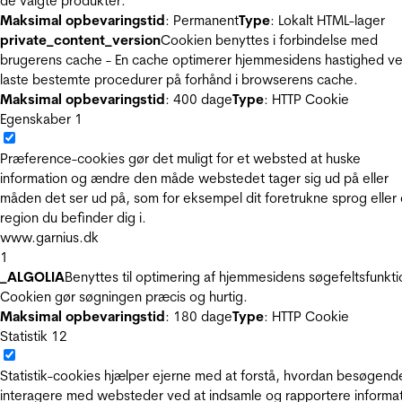
de valgte produkter.
Maksimal opbevaringstid
: Permanent
Type
: Lokalt HTML-lager
private_content_version
Cookien benyttes i forbindelse med
brugerens cache - En cache optimerer hjemmesidens hastighed ve
laste bestemte procedurer på forhånd i browserens cache.
Maksimal opbevaringstid
: 400 dage
Type
: HTTP Cookie
Egenskaber
1
Præference-cookies gør det muligt for et websted at huske
information og ændre den måde webstedet tager sig ud på eller
måden det ser ud på, som for eksempel dit foretrukne sprog eller
region du befinder dig i.
www.garnius.dk
1
_ALGOLIA
Benyttes til optimering af hjemmesidens søgefeltsfunkti
Cookien gør søgningen præcis og hurtig.
Maksimal opbevaringstid
: 180 dage
Type
: HTTP Cookie
Statistik
12
Statistik-cookies hjælper ejerne med at forstå, hvordan besøgend
interagere med websteder ved at indsamle og rapportere informa