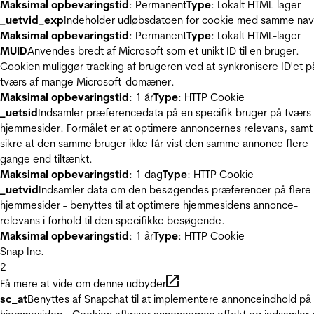
Maksimal opbevaringstid
: Permanent
Type
: Lokalt HTML-lager
_uetvid_exp
Indeholder udløbsdatoen for cookie med samme nav
Maksimal opbevaringstid
: Permanent
Type
: Lokalt HTML-lager
MUID
Anvendes bredt af Microsoft som et unikt ID til en bruger.
Cookien muliggør tracking af brugeren ved at synkronisere ID'et p
tværs af mange Microsoft-domæner.
Maksimal opbevaringstid
: 1 år
Type
: HTTP Cookie
_uetsid
Indsamler præferencedata på en specifik bruger på tværs 
hjemmesider. Formålet er at optimere annoncernes relevans, samt
sikre at den samme bruger ikke får vist den samme annonce flere
gange end tiltænkt.
Maksimal opbevaringstid
: 1 dag
Type
: HTTP Cookie
_uetvid
Indsamler data om den besøgendes præferencer på flere
hjemmesider - benyttes til at optimere hjemmesidens annonce-
relevans i forhold til den specifikke besøgende.
Maksimal opbevaringstid
: 1 år
Type
: HTTP Cookie
Snap Inc.
2
Få mere at vide om denne udbyder
sc_at
Benyttes af Snapchat til at implementere annonceindhold på