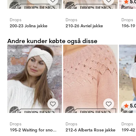
5.
Vurd
ud af
Drops
Drops
Drops
200-23 Jolina jakke
210-26 Avriel jakke
196-19 
Andre kunder købte også disse
5.
Vurd
ud af
Drops
Drops
Drops
195-2 Waiting for snow pandebånd
212-6 Alberta Rose jakke
199-42