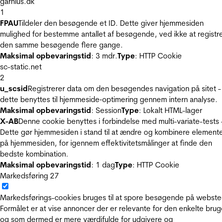
garnius.dk
1
FPAU
Tildeler den besøgende et ID. Dette giver hjemmesiden
mulighed for bestemme antallet af besøgende, ved ikke at registr
den samme besøgende flere gange.
Maksimal opbevaringstid
: 3 mdr.
Type
: HTTP Cookie
sc-static.net
2
u_scsid
Registrerer data om den besøgendes navigation på sitet -
dette benyttes til hjemmeside‐optimering gennem intern analyse.
Maksimal opbevaringstid
: Session
Type
: Lokalt HTML-lager
X-AB
Denne cookie benyttes i forbindelse med multi-variate-tests 
Dette gør hjemmesiden i stand til at ændre og kombinere element
på hjemmesiden, for igennem effektivitetsmålinger at finde den
bedste kombination.
Maksimal opbevaringstid
: 1 dag
Type
: HTTP Cookie
Markedsføring
27
Markedsførings-cookies bruges til at spore besøgende på webste
Formålet er at vise annoncer der er relevante for den enkelte brug
og som dermed er mere værdifulde for udgivere og