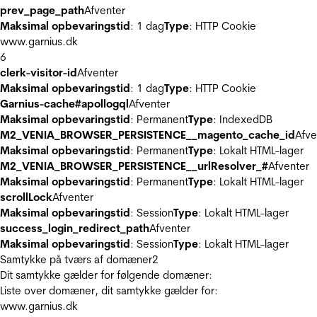
prev_page_path
Afventer
Maksimal opbevaringstid
: 1 dag
Type
: HTTP Cookie
www.garnius.dk
6
clerk-visitor-id
Afventer
Maksimal opbevaringstid
: 1 dag
Type
: HTTP Cookie
Garnius-cache#apollogql
Afventer
Maksimal opbevaringstid
: Permanent
Type
: IndexedDB
M2_VENIA_BROWSER_PERSISTENCE__magento_cache_id
Afve
Maksimal opbevaringstid
: Permanent
Type
: Lokalt HTML-lager
M2_VENIA_BROWSER_PERSISTENCE__urlResolver_#
Afventer
Maksimal opbevaringstid
: Permanent
Type
: Lokalt HTML-lager
scrollLock
Afventer
Maksimal opbevaringstid
: Session
Type
: Lokalt HTML-lager
success_login_redirect_path
Afventer
Maksimal opbevaringstid
: Session
Type
: Lokalt HTML-lager
Samtykke på tværs af domæner
2
Dit samtykke gælder for følgende domæner:
Liste over domæner, dit samtykke gælder for:
www.garnius.dk