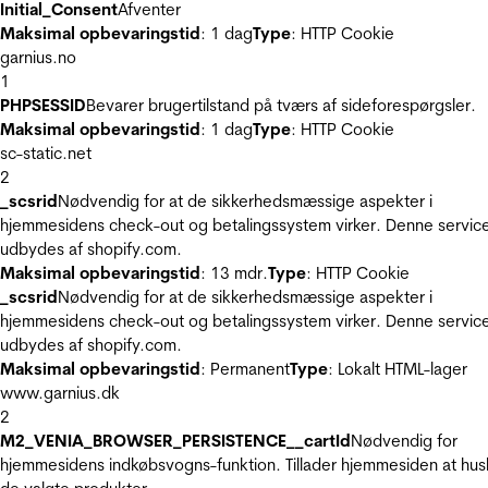
Initial_Consent
Afventer
Maksimal opbevaringstid
: 1 dag
Type
: HTTP Cookie
garnius.no
1
PHPSESSID
Bevarer brugertilstand på tværs af sideforespørgsler.
Maksimal opbevaringstid
: 1 dag
Type
: HTTP Cookie
sc-static.net
2
_scsrid
Nødvendig for at de sikkerhedsmæssige aspekter i
hjemmesidens check-out og betalingssystem virker. Denne servic
udbydes af shopify.com.
Maksimal opbevaringstid
: 13 mdr.
Type
: HTTP Cookie
_scsrid
Nødvendig for at de sikkerhedsmæssige aspekter i
hjemmesidens check-out og betalingssystem virker. Denne servic
udbydes af shopify.com.
Maksimal opbevaringstid
: Permanent
Type
: Lokalt HTML-lager
www.garnius.dk
2
M2_VENIA_BROWSER_PERSISTENCE__cartId
Nødvendig for
hjemmesidens indkøbsvogns-funktion. Tillader hjemmesiden at hus