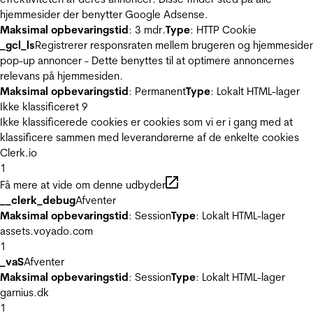
hjemmesider der benytter Google Adsense.
Maksimal opbevaringstid
: 3 mdr.
Type
: HTTP Cookie
_gcl_ls
Registrerer responsraten mellem brugeren og hjemmeside
pop-up annoncer - Dette benyttes til at optimere annoncernes
relevans på hjemmesiden.
Maksimal opbevaringstid
: Permanent
Type
: Lokalt HTML-lager
Ikke klassificeret
9
Ikke klassificerede cookies er cookies som vi er i gang med at
klassificere sammen med leverandørerne af de enkelte cookies
Clerk.io
1
Få mere at vide om denne udbyder
__clerk_debug
Afventer
Maksimal opbevaringstid
: Session
Type
: Lokalt HTML-lager
assets.voyado.com
1
_vaS
Afventer
Maksimal opbevaringstid
: Session
Type
: Lokalt HTML-lager
garnius.dk
1