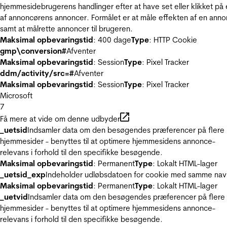
hjemmesidebrugerens handlinger efter at have set eller klikket på
af annoncørens annoncer. Formålet er at måle effekten af en ann
samt at målrette annoncer til brugeren.
Maksimal opbevaringstid
: 400 dage
Type
: HTTP Cookie
gmp\conversion#
Afventer
Maksimal opbevaringstid
: Session
Type
: Pixel Tracker
ddm/activity/src=#
Afventer
Maksimal opbevaringstid
: Session
Type
: Pixel Tracker
Microsoft
7
Få mere at vide om denne udbyder
_uetsid
Indsamler data om den besøgendes præferencer på flere
hjemmesider - benyttes til at optimere hjemmesidens annonce-
relevans i forhold til den specifikke besøgende.
Maksimal opbevaringstid
: Permanent
Type
: Lokalt HTML-lager
_uetsid_exp
Indeholder udløbsdatoen for cookie med samme nav
Maksimal opbevaringstid
: Permanent
Type
: Lokalt HTML-lager
_uetvid
Indsamler data om den besøgendes præferencer på flere
hjemmesider - benyttes til at optimere hjemmesidens annonce-
relevans i forhold til den specifikke besøgende.