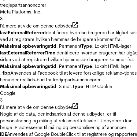
tredjepartsannoncører
Meta Platforms, Inc.
3
Få mere at vide om denne udbyder
lastExternalReferrer
Identificere hvordan brugeren har tilgået sid
ved at registrere hvilken hjemmeside brugeren kommer fra.
Maksimal opbevaringstid
: Permanent
Type
: Lokalt HTML-lager
lastExternalReferrerTime
Identificere hvordan brugeren har tilgå
siden ved at registrere hvilken hjemmeside brugeren kommer fra.
Maksimal opbevaringstid
: Permanent
Type
: Lokalt HTML-lager
_fbp
Anvendes af Facebook til at levere forskellige reklame-tjenes
herunder realtids-bud fra tredjeparts-annoncører.
Maksimal opbevaringstid
: 3 mdr.
Type
: HTTP Cookie
Google
3
Få mere at vide om denne udbyder
Nogle af de data, der indsamles af denne udbyder, er til
personalisering og måling af reklameeffektivitet. Udbyderen kan
bruge IP-adresserne til måling og personalisering af annoncer.
IDE
Anvendes af Google DoubleClick til at registrere og rapporter