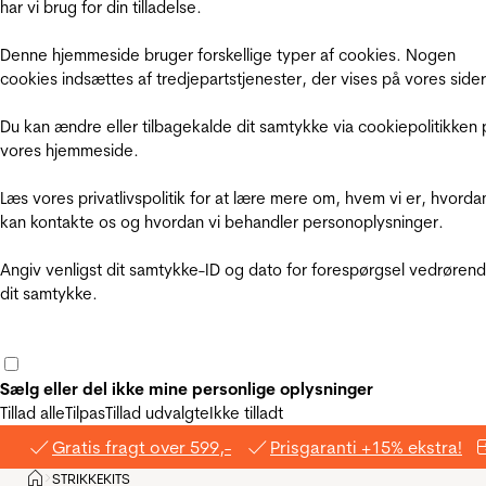
har vi brug for din tilladelse.
Denne hjemmeside bruger forskellige typer af cookies. Nogen
cookies indsættes af tredjepartstjenester, der vises på vores sider
Du kan ændre eller tilbagekalde dit samtykke via cookiepolitikken 
vores hjemmeside.
Læs vores privatlivspolitik for at lære mere om, hvem vi er, hvorda
kan kontakte os og hvordan vi behandler personoplysninger.
Angiv venligst dit samtykke-ID og dato for forespørgsel vedrøren
dit samtykke.
Sælg eller del ikke mine personlige oplysninger
Tillad alle
Tilpas
Tillad udvalgte
Ikke tilladt
Gratis fragt over 599,-
Prisgaranti +15% ekstra!
Hjem
STRIKKEKITS
>