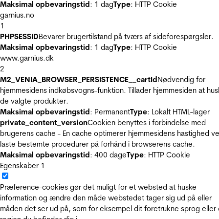
Maksimal opbevaringstid
: 1 dag
Type
: HTTP Cookie
garnius.no
1
PHPSESSID
Bevarer brugertilstand på tværs af sideforespørgsler.
Maksimal opbevaringstid
: 1 dag
Type
: HTTP Cookie
www.garnius.dk
2
M2_VENIA_BROWSER_PERSISTENCE__cartId
Nødvendig for
hjemmesidens indkøbsvogns-funktion. Tillader hjemmesiden at hus
de valgte produkter.
Maksimal opbevaringstid
: Permanent
Type
: Lokalt HTML-lager
private_content_version
Cookien benyttes i forbindelse med
brugerens cache - En cache optimerer hjemmesidens hastighed ve
laste bestemte procedurer på forhånd i browserens cache.
Maksimal opbevaringstid
: 400 dage
Type
: HTTP Cookie
Egenskaber
1
Præference-cookies gør det muligt for et websted at huske
information og ændre den måde webstedet tager sig ud på eller
måden det ser ud på, som for eksempel dit foretrukne sprog eller