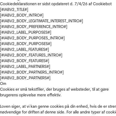
Cookiedeklarationen er sidst opdateret d. 7/4/26 af
Cookiebot
[#IABV2_TITLE#]
[#IABV2_BODY_INTRO#]
[#IABV2_BODY_LEGITIMATE_INTEREST_INTRO#]
[#IABV2_BODY_PREFERENCE_INTRO#]
[#IABV2_LABEL_PURPOSES#]
[#IABV2_BODY_PURPOSES_INTRO#]
[#IABV2_BODY_PURPOSES#]
[#IABV2_LABEL_FEATURES#]
[#IABV2_BODY_FEATURES_INTRO#]
[#IABV2_BODY_FEATURES#]
[#IABV2_LABEL_PARTNERS#]
[#IABV2_BODY_PARTNERS_INTRO#]
[#IABV2_BODY_PARTNERS#]
Om
Cookies er små tekstfiler, der bruges af websteder, til at gøre
brugerens oplevelse mere effektiv.
Loven siger, at vi kan genne cookies på din enhed, hvis de er stre
nødvendige for driften af denne side. For alle andre typer af cooki