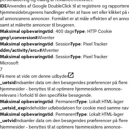
IDE
Anvendes af Google DoubleClick til at registrere og rapporter
hjemmesidebrugerens handlinger efter at have set eller klikket på
af annoncørens annoncer. Formålet er at måle effekten af en ann
samt at målrette annoncer til brugeren.
Maksimal opbevaringstid
: 400 dage
Type
: HTTP Cookie
gmp\conversion#
Afventer
Maksimal opbevaringstid
: Session
Type
: Pixel Tracker
ddm/activity/src=#
Afventer
Maksimal opbevaringstid
: Session
Type
: Pixel Tracker
Microsoft
7
Få mere at vide om denne udbyder
_uetsid
Indsamler data om den besøgendes præferencer på flere
hjemmesider - benyttes til at optimere hjemmesidens annonce-
relevans i forhold til den specifikke besøgende.
Maksimal opbevaringstid
: Permanent
Type
: Lokalt HTML-lager
_uetsid_exp
Indeholder udløbsdatoen for cookie med samme nav
Maksimal opbevaringstid
: Permanent
Type
: Lokalt HTML-lager
_uetvid
Indsamler data om den besøgendes præferencer på flere
hjemmesider - benyttes til at optimere hjemmesidens annonce-