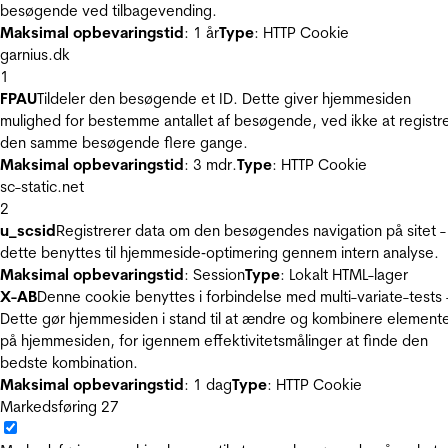
besøgende ved tilbagevending.
Maksimal opbevaringstid
: 1 år
Type
: HTTP Cookie
garnius.dk
1
FPAU
Tildeler den besøgende et ID. Dette giver hjemmesiden
mulighed for bestemme antallet af besøgende, ved ikke at registr
den samme besøgende flere gange.
Maksimal opbevaringstid
: 3 mdr.
Type
: HTTP Cookie
sc-static.net
2
u_scsid
Registrerer data om den besøgendes navigation på sitet -
dette benyttes til hjemmeside‐optimering gennem intern analyse.
Maksimal opbevaringstid
: Session
Type
: Lokalt HTML-lager
X-AB
Denne cookie benyttes i forbindelse med multi-variate-tests 
Dette gør hjemmesiden i stand til at ændre og kombinere element
på hjemmesiden, for igennem effektivitetsmålinger at finde den
bedste kombination.
Maksimal opbevaringstid
: 1 dag
Type
: HTTP Cookie
Markedsføring
27