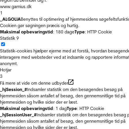
region du befinder dig i.
www.garnius.dk
1
_ALGOLIA
Benyttes til optimering af hjemmesidens søgefeltsfunkti
Cookien gør søgningen præcis og hurtig.
Maksimal opbevaringstid
: 180 dage
Type
: HTTP Cookie
Statistik
9
Statistik-cookies hjælper ejerne med at forstå, hvordan besøgend
interagere med websteder ved at indsamle og rapportere informa
anonymt.
Hotjar
3
Få mere at vide om denne udbyder
_hjSession_#
Indsamler statistik om den besøgendes besøg på
hjemmesiden såsom antallet af besøg, den gennemsnitlige tid på
hjemmesiden og hvilke sider der er læst.
Maksimal opbevaringstid
: 1 dag
Type
: HTTP Cookie
_hjSessionUser_#
Indsamler statistik om den besøgendes besøg 
hjemmesiden såsom antallet af besøg, den gennemsnitlige tid på
hjemmesiden og hvilke sider der er læst.