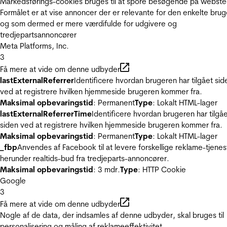
Markedsførings-cookies bruges til at spore besøgende på webste
Formålet er at vise annoncer der er relevante for den enkelte brug
og som dermed er mere værdifulde for udgivere og
tredjepartsannoncører
Meta Platforms, Inc.
3
Få mere at vide om denne udbyder
lastExternalReferrer
Identificere hvordan brugeren har tilgået sid
ved at registrere hvilken hjemmeside brugeren kommer fra.
Maksimal opbevaringstid
: Permanent
Type
: Lokalt HTML-lager
lastExternalReferrerTime
Identificere hvordan brugeren har tilgå
siden ved at registrere hvilken hjemmeside brugeren kommer fra.
Maksimal opbevaringstid
: Permanent
Type
: Lokalt HTML-lager
_fbp
Anvendes af Facebook til at levere forskellige reklame-tjenes
herunder realtids-bud fra tredjeparts-annoncører.
Maksimal opbevaringstid
: 3 mdr.
Type
: HTTP Cookie
Google
3
Få mere at vide om denne udbyder
Nogle af de data, der indsamles af denne udbyder, skal bruges til
personalisering og måling af reklameeffektivitet.