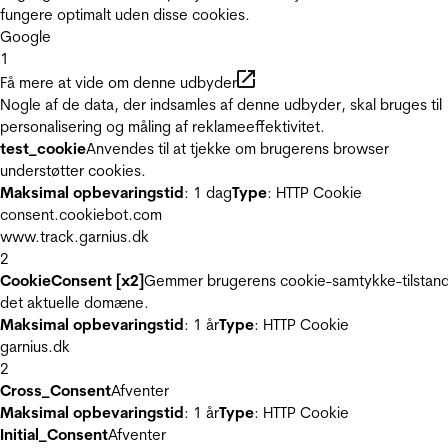
fungere optimalt uden disse cookies.
Google
1
Få mere at vide om denne udbyder
Nogle af de data, der indsamles af denne udbyder, skal bruges til
personalisering og måling af reklameeffektivitet.
test_cookie
Anvendes til at tjekke om brugerens browser
understøtter cookies.
Maksimal opbevaringstid
: 1 dag
Type
: HTTP Cookie
consent.cookiebot.com
www.track.garnius.dk
2
CookieConsent [x2]
Gemmer brugerens cookie-samtykke-tilstand
det aktuelle domæne.
Maksimal opbevaringstid
: 1 år
Type
: HTTP Cookie
garnius.dk
2
Cross_Consent
Afventer
Maksimal opbevaringstid
: 1 år
Type
: HTTP Cookie
Initial_Consent
Afventer