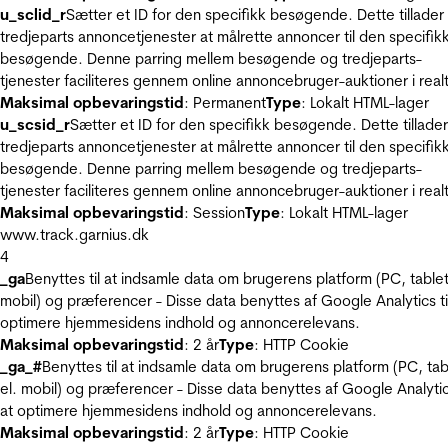
u_sclid_r
Sætter et ID for den specifikk besøgende. Dette tillader
tredjeparts annoncetjenester at målrette annoncer til den specifik
besøgende. Denne parring mellem besøgende og tredjeparts-
tjenester faciliteres gennem online annoncebruger-auktioner i realt
Maksimal opbevaringstid
: Permanent
Type
: Lokalt HTML-lager
u_scsid_r
Sætter et ID for den specifikk besøgende. Dette tillader
tredjeparts annoncetjenester at målrette annoncer til den specifik
besøgende. Denne parring mellem besøgende og tredjeparts-
tjenester faciliteres gennem online annoncebruger-auktioner i realt
Maksimal opbevaringstid
: Session
Type
: Lokalt HTML-lager
www.track.garnius.dk
4
_ga
Benyttes til at indsamle data om brugerens platform (PC, tablet
mobil) og præferencer - Disse data benyttes af Google Analytics til
optimere hjemmesidens indhold og annoncerelevans.
Maksimal opbevaringstid
: 2 år
Type
: HTTP Cookie
_ga_#
Benyttes til at indsamle data om brugerens platform (PC, tab
el. mobil) og præferencer - Disse data benyttes af Google Analytics
at optimere hjemmesidens indhold og annoncerelevans.
Maksimal opbevaringstid
: 2 år
Type
: HTTP Cookie