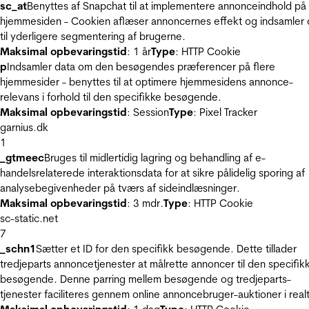
sc_at
Benyttes af Snapchat til at implementere annonceindhold på
hjemmesiden - Cookien aflæser annoncernes effekt og indsamler 
til yderligere segmentering af brugerne.
Maksimal opbevaringstid
: 1 år
Type
: HTTP Cookie
p
Indsamler data om den besøgendes præferencer på flere
hjemmesider - benyttes til at optimere hjemmesidens annonce-
relevans i forhold til den specifikke besøgende.
Maksimal opbevaringstid
: Session
Type
: Pixel Tracker
garnius.dk
1
_gtmeec
Bruges til midlertidig lagring og behandling af e-
handelsrelaterede interaktionsdata for at sikre pålidelig sporing af
analysebegivenheder på tværs af sideindlæsninger.
Maksimal opbevaringstid
: 3 mdr.
Type
: HTTP Cookie
sc-static.net
7
_schn1
Sætter et ID for den specifikk besøgende. Dette tillader
tredjeparts annoncetjenester at målrette annoncer til den specifik
besøgende. Denne parring mellem besøgende og tredjeparts-
tjenester faciliteres gennem online annoncebruger-auktioner i realt