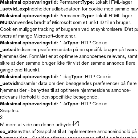
Maksimal opbevaringstid
: Permanent
Type
: Lokalt HTML-lager
_uetvid_exp
Indeholder udløbsdatoen for cookie med samme nav
Maksimal opbevaringstid
: Permanent
Type
: Lokalt HTML-lager
MUID
Anvendes bredt af Microsoft som et unikt ID til en bruger.
Cookien muliggør tracking af brugeren ved at synkronisere ID'et p
tværs af mange Microsoft-domæner.
Maksimal opbevaringstid
: 1 år
Type
: HTTP Cookie
_uetsid
Indsamler præferencedata på en specifik bruger på tværs 
hjemmesider. Formålet er at optimere annoncernes relevans, samt
sikre at den samme bruger ikke får vist den samme annonce flere
gange end tiltænkt.
Maksimal opbevaringstid
: 1 dag
Type
: HTTP Cookie
_uetvid
Indsamler data om den besøgendes præferencer på flere
hjemmesider - benyttes til at optimere hjemmesidens annonce-
relevans i forhold til den specifikke besøgende.
Maksimal opbevaringstid
: 1 år
Type
: HTTP Cookie
Snap Inc.
2
Få mere at vide om denne udbyder
sc_at
Benyttes af Snapchat til at implementere annonceindhold på