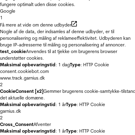
fungere optimalt uden disse cookies.
Google
1
Få mere at vide om denne udbyder
Nogle af de data, der indsamles af denne udbyder, er til
personalisering og måling af reklameeffektivitet. Udbyderen kan
bruge IP-adresserne til måling og personalisering af annoncer.
test_cookie
Anvendes til at tjekke om brugerens browser
understøtter cookies.
Maksimal opbevaringstid
: 1 dag
Type
: HTTP Cookie
consent.cookiebot.com
www.track.garnius.dk
2
CookieConsent [x2]
Gemmer brugerens cookie-samtykke-tilstand
det aktuelle domæne.
Maksimal opbevaringstid
: 1 år
Type
: HTTP Cookie
garnius.dk
2
Cross_Consent
Afventer
Maksimal opbevaringstid
: 1 år
Type
: HTTP Cookie