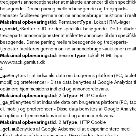
tredjeparts annoncetjenester at målrette annoncer til den specifik
besøgende. Denne parring mellem besøgende og tredjeparts-
tjenester faciliteres gennem online annoncebruger-auktioner i realt
Maksimal opbevaringstid
: Permanent
Type
: Lokalt HTML-lager
u_scsid_r
Sætter et ID for den specifikk besøgende. Dette tillader
tredjeparts annoncetjenester at målrette annoncer til den specifik
besøgende. Denne parring mellem besøgende og tredjeparts-
tjenester faciliteres gennem online annoncebruger-auktioner i realt
Maksimal opbevaringstid
: Session
Type
: Lokalt HTML-lager
www.track.garnius.dk
4
_ga
Benyttes til at indsamle data om brugerens platform (PC, tablet
mobil) og præferencer - Disse data benyttes af Google Analytics til
optimere hjemmesidens indhold og annoncerelevans.
Maksimal opbevaringstid
: 2 år
Type
: HTTP Cookie
_ga_#
Benyttes til at indsamle data om brugerens platform (PC, tab
el. mobil) og præferencer - Disse data benyttes af Google Analytics
at optimere hjemmesidens indhold og annoncerelevans.
Maksimal opbevaringstid
: 2 år
Type
: HTTP Cookie
_gcl_au
Benyttes af Google Adsense til at eksperimentere med
effektiviteten af deres annoncer. Disse finder sted på alle