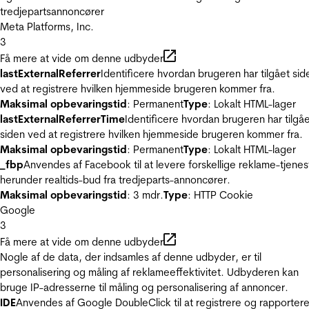
tredjepartsannoncører
Meta Platforms, Inc.
3
Få mere at vide om denne udbyder
lastExternalReferrer
Identificere hvordan brugeren har tilgået sid
ved at registrere hvilken hjemmeside brugeren kommer fra.
Maksimal opbevaringstid
: Permanent
Type
: Lokalt HTML-lager
lastExternalReferrerTime
Identificere hvordan brugeren har tilgå
siden ved at registrere hvilken hjemmeside brugeren kommer fra.
Maksimal opbevaringstid
: Permanent
Type
: Lokalt HTML-lager
_fbp
Anvendes af Facebook til at levere forskellige reklame-tjenes
herunder realtids-bud fra tredjeparts-annoncører.
Maksimal opbevaringstid
: 3 mdr.
Type
: HTTP Cookie
Google
3
Få mere at vide om denne udbyder
Nogle af de data, der indsamles af denne udbyder, er til
personalisering og måling af reklameeffektivitet. Udbyderen kan
bruge IP-adresserne til måling og personalisering af annoncer.
IDE
Anvendes af Google DoubleClick til at registrere og rapporter