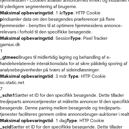
hjemmesiden - Cookien aflæser annoncernes effekt og indsamler 
til yderligere segmentering af brugerne.
Maksimal opbevaringstid
: 1 år
Type
: HTTP Cookie
p
Indsamler data om den besøgendes præferencer på flere
hjemmesider - benyttes til at optimere hjemmesidens annonce-
relevans i forhold til den specifikke besøgende.
Maksimal opbevaringstid
: Session
Type
: Pixel Tracker
garnius.dk
1
_gtmeec
Bruges til midlertidig lagring og behandling af e-
handelsrelaterede interaktionsdata for at sikre pålidelig sporing af
analysebegivenheder på tværs af sideindlæsninger.
Maksimal opbevaringstid
: 3 mdr.
Type
: HTTP Cookie
sc-static.net
7
_schn1
Sætter et ID for den specifikk besøgende. Dette tillader
tredjeparts annoncetjenester at målrette annoncer til den specifik
besøgende. Denne parring mellem besøgende og tredjeparts-
tjenester faciliteres gennem online annoncebruger-auktioner i realt
Maksimal opbevaringstid
: 1 dag
Type
: HTTP Cookie
_scid
Sætter et ID for den specifikke besøgende. Dette tillader