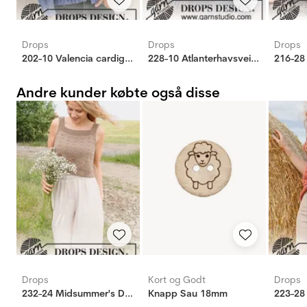
Drops
Drops
Drops
202-10 Valencia cardigan
228-10 Atlanterhavsveien
216-28
Andre kunder købte også disse
Drops
Kort og Godt
Drops
232-24 Midsummer's Day
Knapp Sau 18mm
223-28