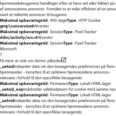
hjemmesidebrugerens handlinger efter at have set eller klikket på
af annoncørens annoncer. Formålet er at måle effekten af en ann
samt at målrette annoncer til brugeren.
Maksimal opbevaringstid
: 400 dage
Type
: HTTP Cookie
gmp\conversion#
Afventer
Maksimal opbevaringstid
: Session
Type
: Pixel Tracker
ddm/activity/src=#
Afventer
Maksimal opbevaringstid
: Session
Type
: Pixel Tracker
Microsoft
7
Få mere at vide om denne udbyder
_uetsid
Indsamler data om den besøgendes præferencer på flere
hjemmesider - benyttes til at optimere hjemmesidens annonce-
relevans i forhold til den specifikke besøgende.
Maksimal opbevaringstid
: Permanent
Type
: Lokalt HTML-lager
_uetsid_exp
Indeholder udløbsdatoen for cookie med samme nav
Maksimal opbevaringstid
: Permanent
Type
: Lokalt HTML-lager
_uetvid
Indsamler data om den besøgendes præferencer på flere
hjemmesider - benyttes til at optimere hjemmesidens annonce-
relevans i forhold til den specifikke besøgende.