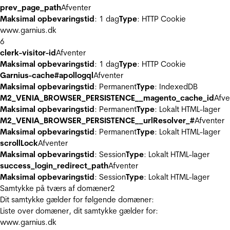
prev_page_path
Afventer
Maksimal opbevaringstid
: 1 dag
Type
: HTTP Cookie
www.garnius.dk
6
clerk-visitor-id
Afventer
Maksimal opbevaringstid
: 1 dag
Type
: HTTP Cookie
Garnius-cache#apollogql
Afventer
Maksimal opbevaringstid
: Permanent
Type
: IndexedDB
M2_VENIA_BROWSER_PERSISTENCE__magento_cache_id
Afve
Maksimal opbevaringstid
: Permanent
Type
: Lokalt HTML-lager
M2_VENIA_BROWSER_PERSISTENCE__urlResolver_#
Afventer
Maksimal opbevaringstid
: Permanent
Type
: Lokalt HTML-lager
scrollLock
Afventer
Maksimal opbevaringstid
: Session
Type
: Lokalt HTML-lager
success_login_redirect_path
Afventer
Maksimal opbevaringstid
: Session
Type
: Lokalt HTML-lager
Samtykke på tværs af domæner
2
Dit samtykke gælder for følgende domæner:
Liste over domæner, dit samtykke gælder for:
www.garnius.dk