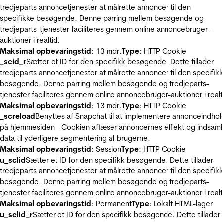
tredjeparts annoncetjenester at målrette annoncer til den
specifikke besøgende. Denne parring mellem besøgende og
tredjeparts-tjenester faciliteres gennem online annoncebruger-
auktioner i realtid.
Maksimal opbevaringstid
: 13 mdr.
Type
: HTTP Cookie
_scid_r
Sætter et ID for den specifikk besøgende. Dette tillader
tredjeparts annoncetjenester at målrette annoncer til den specifik
besøgende. Denne parring mellem besøgende og tredjeparts-
tjenester faciliteres gennem online annoncebruger-auktioner i realt
Maksimal opbevaringstid
: 13 mdr.
Type
: HTTP Cookie
_screload
Benyttes af Snapchat til at implementere annonceindho
på hjemmesiden - Cookien aflæser annoncernes effekt og indsaml
data til yderligere segmentering af brugerne.
Maksimal opbevaringstid
: Session
Type
: HTTP Cookie
u_sclid
Sætter et ID for den specifikk besøgende. Dette tillader
tredjeparts annoncetjenester at målrette annoncer til den specifik
besøgende. Denne parring mellem besøgende og tredjeparts-
tjenester faciliteres gennem online annoncebruger-auktioner i realt
Maksimal opbevaringstid
: Permanent
Type
: Lokalt HTML-lager
u_sclid_r
Sætter et ID for den specifikk besøgende. Dette tillader