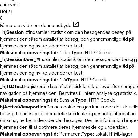
anonymt.
Hotjar
5
Få mere at vide om denne udbyder
_hjSession_#
Indsamler statistik om den besøgendes besøg på
hjemmesiden såsom antallet af besøg, den gennemsnitlige tid på
hjemmesiden og hvilke sider der er læst.
Maksimal opbevaringstid
: 1 dag
Type
: HTTP Cookie
_hjSessionUser_#
Indsamler statistik om den besøgendes besøg 
hjemmesiden såsom antallet af besøg, den gennemsnitlige tid på
hjemmesiden og hvilke sider der er læst.
Maksimal opbevaringstid
: 1 år
Type
: HTTP Cookie
_hjTLDTest
Registrerer data af statistisk karakter over flere bruger
navigation på hjemmesiden. Benyttes til intern analyse og statistik.
Maksimal opbevaringstid
: Session
Type
: HTTP Cookie
hjActiveViewportIds
Denne cookie bruges kun under det aktuell
besøg; her indsamles der udelukkende ikke-personlig information
omkring, hvilke undersider der besøges. Denne information bruges
hjemmesiden til at optimere deres hjemmeside og undersider.
Maksimal opbevaringstid
: Permanent
Type
: Lokalt HTML-lager