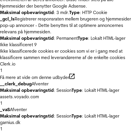
hjemmesider der benytter Google Adsense.
Maksimal opbevaringstid
: 3 mdr.
Type
: HTTP Cookie
_gcl_ls
Registrerer responsraten mellem brugeren og hjemmeside
pop-up annoncer - Dette benyttes til at optimere annoncernes
relevans på hjemmesiden.
Maksimal opbevaringstid
: Permanent
Type
: Lokalt HTML-lager
Ikke klassificeret
9
Ikke klassificerede cookies er cookies som vi er i gang med at
klassificere sammen med leverandørerne af de enkelte cookies
Clerk.io
1
Få mere at vide om denne udbyder
__clerk_debug
Afventer
Maksimal opbevaringstid
: Session
Type
: Lokalt HTML-lager
assets.voyado.com
1
_vaS
Afventer
Maksimal opbevaringstid
: Session
Type
: Lokalt HTML-lager
garnius.dk
1