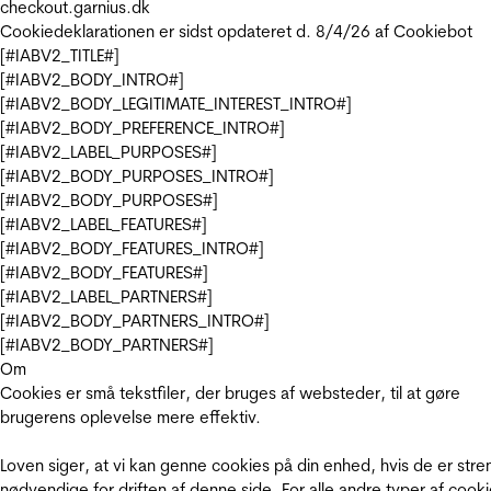
checkout.garnius.dk
Cookiedeklarationen er sidst opdateret d. 8/4/26 af
Cookiebot
[#IABV2_TITLE#]
[#IABV2_BODY_INTRO#]
[#IABV2_BODY_LEGITIMATE_INTEREST_INTRO#]
[#IABV2_BODY_PREFERENCE_INTRO#]
[#IABV2_LABEL_PURPOSES#]
[#IABV2_BODY_PURPOSES_INTRO#]
[#IABV2_BODY_PURPOSES#]
[#IABV2_LABEL_FEATURES#]
[#IABV2_BODY_FEATURES_INTRO#]
[#IABV2_BODY_FEATURES#]
[#IABV2_LABEL_PARTNERS#]
[#IABV2_BODY_PARTNERS_INTRO#]
[#IABV2_BODY_PARTNERS#]
Om
Cookies er små tekstfiler, der bruges af websteder, til at gøre
brugerens oplevelse mere effektiv.
Loven siger, at vi kan genne cookies på din enhed, hvis de er stre
nødvendige for driften af denne side. For alle andre typer af cooki