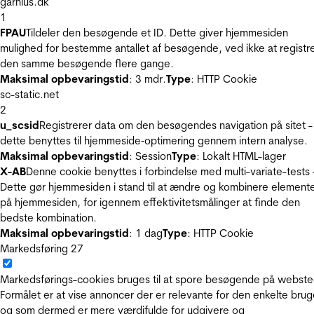
garnius.dk
1
FPAU
Tildeler den besøgende et ID. Dette giver hjemmesiden
mulighed for bestemme antallet af besøgende, ved ikke at registr
den samme besøgende flere gange.
Maksimal opbevaringstid
: 3 mdr.
Type
: HTTP Cookie
sc-static.net
2
u_scsid
Registrerer data om den besøgendes navigation på sitet -
dette benyttes til hjemmeside‐optimering gennem intern analyse.
Maksimal opbevaringstid
: Session
Type
: Lokalt HTML-lager
X-AB
Denne cookie benyttes i forbindelse med multi-variate-tests 
Dette gør hjemmesiden i stand til at ændre og kombinere element
på hjemmesiden, for igennem effektivitetsmålinger at finde den
bedste kombination.
Maksimal opbevaringstid
: 1 dag
Type
: HTTP Cookie
Markedsføring
27
Markedsførings-cookies bruges til at spore besøgende på webste
Formålet er at vise annoncer der er relevante for den enkelte brug
og som dermed er mere værdifulde for udgivere og