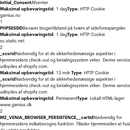
Initial_Consent
Afventer
Maksimal opbevaringstid
: 1 dag
Type
: HTTP Cookie
garnius.no
1
PHPSESSID
Bevarer brugertilstand på tværs af sideforespørgsler.
Maksimal opbevaringstid
: 1 dag
Type
: HTTP Cookie
sc-static.net
2
_scsrid
Nødvendig for at de sikkerhedsmæssige aspekter i
hjemmesidens check-out og betalingssystem virker. Denne servic
udbydes af shopify.com.
Maksimal opbevaringstid
: 13 mdr.
Type
: HTTP Cookie
_scsrid
Nødvendig for at de sikkerhedsmæssige aspekter i
hjemmesidens check-out og betalingssystem virker. Denne servic
udbydes af shopify.com.
Maksimal opbevaringstid
: Permanent
Type
: Lokalt HTML-lager
www.garnius.dk
2
M2_VENIA_BROWSER_PERSISTENCE__cartId
Nødvendig for
hjemmesidens indkøbsvogns-funktion. Tillader hjemmesiden at hus