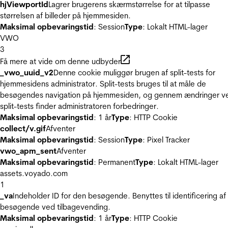
hjViewportId
Lagrer brugerens skærmstørrelse for at tilpasse
størrelsen af billeder på hjemmesiden.
Maksimal opbevaringstid
: Session
Type
: Lokalt HTML-lager
VWO
3
Få mere at vide om denne udbyder
_vwo_uuid_v2
Denne cookie muliggør brugen af split-tests for
hjemmesidens administrator. Split-tests bruges til at måle de
besøgendes navigation på hjemmesiden, og gennem ændringer v
split-tests finder administratoren forbedringer.
Maksimal opbevaringstid
: 1 år
Type
: HTTP Cookie
collect/v.gif
Afventer
Maksimal opbevaringstid
: Session
Type
: Pixel Tracker
vwo_apm_sent
Afventer
Maksimal opbevaringstid
: Permanent
Type
: Lokalt HTML-lager
assets.voyado.com
1
_va
Indeholder ID for den besøgende. Benyttes til identificering af
besøgende ved tilbagevending.
Maksimal opbevaringstid
: 1 år
Type
: HTTP Cookie