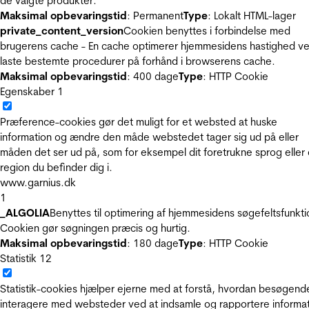
de valgte produkter.
Maksimal opbevaringstid
: Permanent
Type
: Lokalt HTML-lager
private_content_version
Cookien benyttes i forbindelse med
brugerens cache - En cache optimerer hjemmesidens hastighed ve
laste bestemte procedurer på forhånd i browserens cache.
Maksimal opbevaringstid
: 400 dage
Type
: HTTP Cookie
Egenskaber
1
Præference-cookies gør det muligt for et websted at huske
information og ændre den måde webstedet tager sig ud på eller
måden det ser ud på, som for eksempel dit foretrukne sprog eller
region du befinder dig i.
www.garnius.dk
1
_ALGOLIA
Benyttes til optimering af hjemmesidens søgefeltsfunkti
Cookien gør søgningen præcis og hurtig.
Maksimal opbevaringstid
: 180 dage
Type
: HTTP Cookie
Statistik
12
Statistik-cookies hjælper ejerne med at forstå, hvordan besøgend
interagere med websteder ved at indsamle og rapportere informa