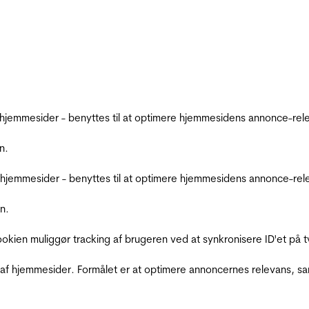
emmesider - benyttes til at optimere hjemmesidens annonce-relev
n.
jemmesider - benyttes til at optimere hjemmesidens annonce-relev
n.
Cookien muliggør tracking af brugeren ved at synkronisere ID'et p
af hjemmesider. Formålet er at optimere annoncernes relevans, s