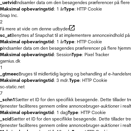
_uetvid
Indsamler data om den besøgendes præferencer på flere h
Maksimal opbevaringstid
: 1 år
Type
: HTTP Cookie
Snap Inc.
2
Få mere at vide om denne udbyder
sc_at
Benyttes af Snapchat til at implementere annonceindhold på
Maksimal opbevaringstid
: 1 år
Type
: HTTP Cookie
p
Indsamler data om den besøgendes præferencer på flere hjemmesi
Maksimal opbevaringstid
: Session
Type
: Pixel Tracker
garnius.dk
1
_gtmeec
Bruges til midlertidig lagring og behandling af e-handels
Maksimal opbevaringstid
: 3 mdr.
Type
: HTTP Cookie
sc-static.net
7
_schn1
Sætter et ID for den specifikk besøgende. Dette tillader 
tjenester faciliteres gennem online annoncebruger-auktioner i realt
Maksimal opbevaringstid
: 1 dag
Type
: HTTP Cookie
_scid
Sætter et ID for den specifikke besøgende. Dette tillader t
tjenester faciliteres gennem online annoncebruger-auktioner i realt