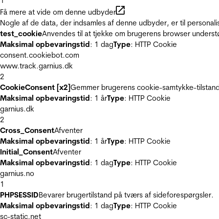
1
Få mere at vide om denne udbyder
Nogle af de data, der indsamles af denne udbyder, er til personali
test_cookie
Anvendes til at tjekke om brugerens browser underst
Maksimal opbevaringstid
: 1 dag
Type
: HTTP Cookie
consent.cookiebot.com
www.track.garnius.dk
2
CookieConsent [x2]
Gemmer brugerens cookie-samtykke-tilstand
Maksimal opbevaringstid
: 1 år
Type
: HTTP Cookie
garnius.dk
2
Cross_Consent
Afventer
Maksimal opbevaringstid
: 1 år
Type
: HTTP Cookie
Initial_Consent
Afventer
Maksimal opbevaringstid
: 1 dag
Type
: HTTP Cookie
garnius.no
1
PHPSESSID
Bevarer brugertilstand på tværs af sideforespørgsler.
Maksimal opbevaringstid
: 1 dag
Type
: HTTP Cookie
sc-static.net