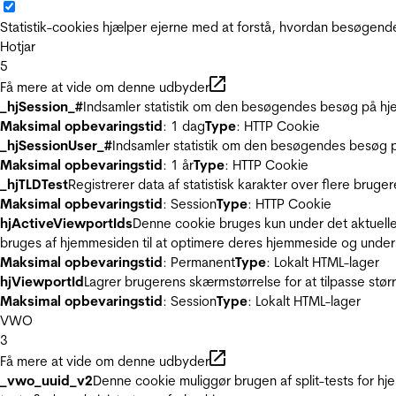
Statistik-cookies hjælper ejerne med at forstå, hvordan besøgen
Hotjar
5
Få mere at vide om denne udbyder
_hjSession_#
Indsamler statistik om den besøgendes besøg på hje
Maksimal opbevaringstid
: 1 dag
Type
: HTTP Cookie
_hjSessionUser_#
Indsamler statistik om den besøgendes besøg p
Maksimal opbevaringstid
: 1 år
Type
: HTTP Cookie
_hjTLDTest
Registrerer data af statistisk karakter over flere bruge
Maksimal opbevaringstid
: Session
Type
: HTTP Cookie
hjActiveViewportIds
Denne cookie bruges kun under det aktuelle
bruges af hjemmesiden til at optimere deres hjemmeside og under
Maksimal opbevaringstid
: Permanent
Type
: Lokalt HTML-lager
hjViewportId
Lagrer brugerens skærmstørrelse for at tilpasse stør
Maksimal opbevaringstid
: Session
Type
: Lokalt HTML-lager
VWO
3
Få mere at vide om denne udbyder
_vwo_uuid_v2
Denne cookie muliggør brugen af split-tests for h