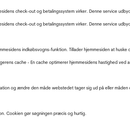
sidens check-out og betalingssystem virker. Denne service udbyd
sidens check-out og betalingssystem virker. Denne service udbyd
mmesidens indkøbsvogns-funktion. Tillader hjemmesiden at huske d
ugerens cache - En cache optimerer hjemmesidens hastighed ved a
ation og ændre den måde webstedet tager sig ud på eller måden de
ion. Cookien gør søgningen præcis og hurtig.