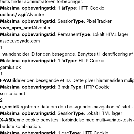
tests finder administratoren forbedringer.
Maksimal opbevaringstid
: 1 år
Type
: HTTP Cookie
collect/v.gif
Afventer
Maksimal opbevaringstid
: Session
Type
: Pixel Tracker
vwo_apm_sent
Afventer
Maksimal opbevaringstid
: Permanent
Type
: Lokalt HTML-lager
assets.voyado.com
1
_va
Indeholder ID for den besøgende. Benyttes til identificering 
Maksimal opbevaringstid
: 1 år
Type
: HTTP Cookie
garnius.dk
1
FPAU
Tildeler den besøgende et ID. Dette giver hjemmesiden mul
Maksimal opbevaringstid
: 3 mdr.
Type
: HTTP Cookie
sc-static.net
2
u_scsid
Registrerer data om den besøgendes navigation på sitet -
Maksimal opbevaringstid
: Session
Type
: Lokalt HTML-lager
X-AB
Denne cookie benyttes i forbindelse med multi-variate-tests
bedste kombination.
Maksimal opbevaringstid
: 1 dag
Type
: HTTP Cookie