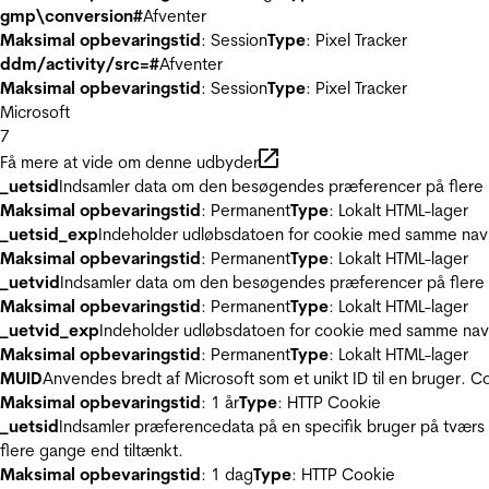
gmp\conversion#
Afventer
Maksimal opbevaringstid
: Session
Type
: Pixel Tracker
ddm/activity/src=#
Afventer
Maksimal opbevaringstid
: Session
Type
: Pixel Tracker
Microsoft
7
Få mere at vide om denne udbyder
_uetsid
Indsamler data om den besøgendes præferencer på flere hj
Maksimal opbevaringstid
: Permanent
Type
: Lokalt HTML-lager
_uetsid_exp
Indeholder udløbsdatoen for cookie med samme nav
Maksimal opbevaringstid
: Permanent
Type
: Lokalt HTML-lager
_uetvid
Indsamler data om den besøgendes præferencer på flere h
Maksimal opbevaringstid
: Permanent
Type
: Lokalt HTML-lager
_uetvid_exp
Indeholder udløbsdatoen for cookie med samme nav
Maksimal opbevaringstid
: Permanent
Type
: Lokalt HTML-lager
MUID
Anvendes bredt af Microsoft som et unikt ID til en bruger. 
Maksimal opbevaringstid
: 1 år
Type
: HTTP Cookie
_uetsid
Indsamler præferencedata på en specifik bruger på tværs 
flere gange end tiltænkt.
Maksimal opbevaringstid
: 1 dag
Type
: HTTP Cookie