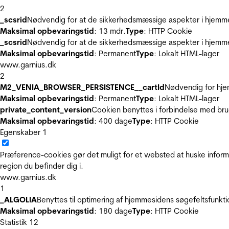
2
_scsrid
Nødvendig for at de sikkerhedsmæssige aspekter i hjemme
Maksimal opbevaringstid
: 13 mdr.
Type
: HTTP Cookie
_scsrid
Nødvendig for at de sikkerhedsmæssige aspekter i hjemme
Maksimal opbevaringstid
: Permanent
Type
: Lokalt HTML-lager
www.garnius.dk
2
M2_VENIA_BROWSER_PERSISTENCE__cartId
Nødvendig for hje
Maksimal opbevaringstid
: Permanent
Type
: Lokalt HTML-lager
private_content_version
Cookien benyttes i forbindelse med br
Maksimal opbevaringstid
: 400 dage
Type
: HTTP Cookie
Egenskaber
1
Præference-cookies gør det muligt for et websted at huske inform
region du befinder dig i.
www.garnius.dk
1
_ALGOLIA
Benyttes til optimering af hjemmesidens søgefeltsfunkt
Maksimal opbevaringstid
: 180 dage
Type
: HTTP Cookie
Statistik
12