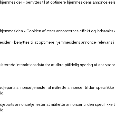
jemmesider - benyttes til at optimere hjemmesidens annonce-relev
 hjemmesiden - Cookien aflæser annoncernes effekt og indsamler d
der - benyttes til at optimere hjemmesidens annonce-relevans i f
relaterede interaktionsdata for at sikre pålidelig sporing af analys
tredjeparts annoncetjenester at målrette annoncer til den specifi
id.
redjeparts annoncetjenester at målrette annoncer til den specifi
id.