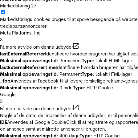
Markedsføring
27
Markedsførings-cookies bruges til at spore besøgende på websted
tredjepartsannoncører
Meta Platforms, Inc.
3
Få mere at vide om denne udbyder
lastExternalReferrer
Identificere hvordan brugeren har tilgået si
Maksimal opbevaringstid
: Permanent
Type
: Lokalt HTML-lager
lastExternalReferrerTime
Identificere hvordan brugeren har tilgå
Maksimal opbevaringstid
: Permanent
Type
: Lokalt HTML-lager
_fbp
Anvendes af Facebook til at levere forskellige reklame-tjenes
Maksimal opbevaringstid
: 3 mdr.
Type
: HTTP Cookie
Google
3
Få mere at vide om denne udbyder
Nogle af de data, der indsamles af denne udbyder, er til personali
IDE
Anvendes af Google DoubleClick til at registrere og rapportere
en annonce samt at målrette annoncer til brugeren.
Maksimal opbevaringstid
: 400 dage
Type
: HTTP Cookie