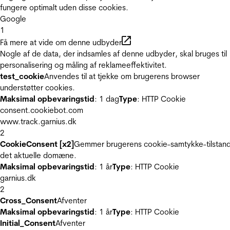
fungere optimalt uden disse cookies.
Google
1
Få mere at vide om denne udbyder
Nogle af de data, der indsamles af denne udbyder, skal bruges til
personalisering og måling af reklameeffektivitet.
test_cookie
Anvendes til at tjekke om brugerens browser
understøtter cookies.
Maksimal opbevaringstid
: 1 dag
Type
: HTTP Cookie
consent.cookiebot.com
www.track.garnius.dk
2
CookieConsent [x2]
Gemmer brugerens cookie-samtykke-tilstand
det aktuelle domæne.
Maksimal opbevaringstid
: 1 år
Type
: HTTP Cookie
garnius.dk
2
Cross_Consent
Afventer
Maksimal opbevaringstid
: 1 år
Type
: HTTP Cookie
Initial_Consent
Afventer