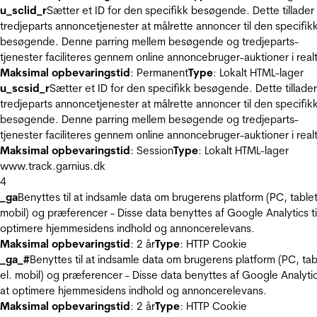
u_sclid_r
Sætter et ID for den specifikk besøgende. Dette tillader
tredjeparts annoncetjenester at målrette annoncer til den specifik
besøgende. Denne parring mellem besøgende og tredjeparts-
tjenester faciliteres gennem online annoncebruger-auktioner i realt
Maksimal opbevaringstid
: Permanent
Type
: Lokalt HTML-lager
u_scsid_r
Sætter et ID for den specifikk besøgende. Dette tillader
tredjeparts annoncetjenester at målrette annoncer til den specifik
besøgende. Denne parring mellem besøgende og tredjeparts-
tjenester faciliteres gennem online annoncebruger-auktioner i realt
Maksimal opbevaringstid
: Session
Type
: Lokalt HTML-lager
www.track.garnius.dk
4
_ga
Benyttes til at indsamle data om brugerens platform (PC, tablet
mobil) og præferencer - Disse data benyttes af Google Analytics til
optimere hjemmesidens indhold og annoncerelevans.
Maksimal opbevaringstid
: 2 år
Type
: HTTP Cookie
_ga_#
Benyttes til at indsamle data om brugerens platform (PC, tab
el. mobil) og præferencer - Disse data benyttes af Google Analytics
at optimere hjemmesidens indhold og annoncerelevans.
Maksimal opbevaringstid
: 2 år
Type
: HTTP Cookie