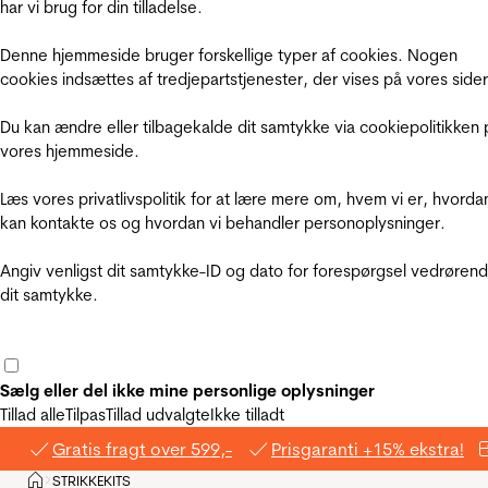
har vi brug for din tilladelse.
Denne hjemmeside bruger forskellige typer af cookies. Nogen
cookies indsættes af tredjepartstjenester, der vises på vores sider
Du kan ændre eller tilbagekalde dit samtykke via cookiepolitikken 
vores hjemmeside.
Læs vores privatlivspolitik for at lære mere om, hvem vi er, hvorda
kan kontakte os og hvordan vi behandler personoplysninger.
Angiv venligst dit samtykke-ID og dato for forespørgsel vedrøren
dit samtykke.
Sælg eller del ikke mine personlige oplysninger
Tillad alle
Tilpas
Tillad udvalgte
Ikke tilladt
Gratis fragt over 599,-
Prisgaranti +15% ekstra!
Hjem
STRIKKEKITS
>