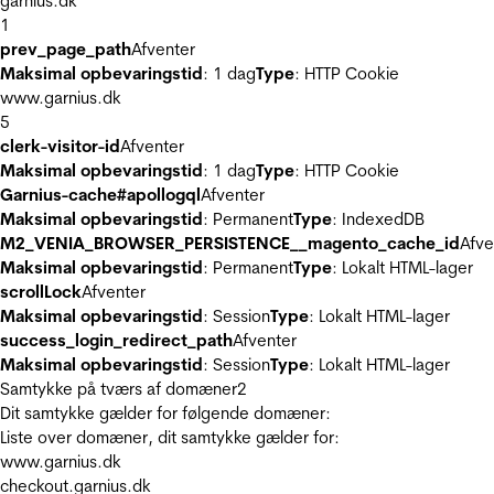
garnius.dk
1
prev_page_path
Afventer
Maksimal opbevaringstid
: 1 dag
Type
: HTTP Cookie
www.garnius.dk
5
clerk-visitor-id
Afventer
Maksimal opbevaringstid
: 1 dag
Type
: HTTP Cookie
Garnius-cache#apollogql
Afventer
Maksimal opbevaringstid
: Permanent
Type
: IndexedDB
M2_VENIA_BROWSER_PERSISTENCE__magento_cache_id
Afve
Maksimal opbevaringstid
: Permanent
Type
: Lokalt HTML-lager
scrollLock
Afventer
Maksimal opbevaringstid
: Session
Type
: Lokalt HTML-lager
success_login_redirect_path
Afventer
Maksimal opbevaringstid
: Session
Type
: Lokalt HTML-lager
Samtykke på tværs af domæner
2
Dit samtykke gælder for følgende domæner:
Liste over domæner, dit samtykke gælder for:
www.garnius.dk
checkout.garnius.dk