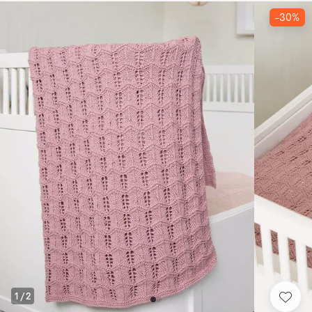
-30%
1
/
2