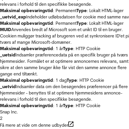
relevans i forhold til den specifikke besøgende.
Maksimal opbevaringstid
: Permanent
Type
: Lokalt HTML-lager
_uetvid_exp
Indeholder udløbsdatoen for cookie med samme nav
Maksimal opbevaringstid
: Permanent
Type
: Lokalt HTML-lager
MUID
Anvendes bredt af Microsoft som et unikt ID til en bruger.
Cookien muliggør tracking af brugeren ved at synkronisere ID'et p
tværs af mange Microsoft-domæner.
Maksimal opbevaringstid
: 1 år
Type
: HTTP Cookie
_uetsid
Indsamler præferencedata på en specifik bruger på tværs 
hjemmesider. Formålet er at optimere annoncernes relevans, samt
sikre at den samme bruger ikke får vist den samme annonce flere
gange end tiltænkt.
Maksimal opbevaringstid
: 1 dag
Type
: HTTP Cookie
_uetvid
Indsamler data om den besøgendes præferencer på flere
hjemmesider - benyttes til at optimere hjemmesidens annonce-
relevans i forhold til den specifikke besøgende.
Maksimal opbevaringstid
: 1 år
Type
: HTTP Cookie
Snap Inc.
2
Få mere at vide om denne udbyder