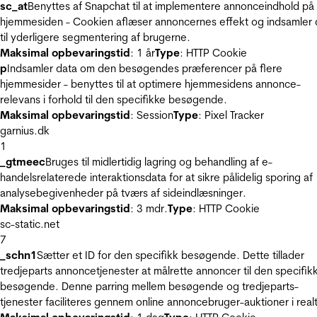
sc_at
Benyttes af Snapchat til at implementere annonceindhold på
hjemmesiden - Cookien aflæser annoncernes effekt og indsamler 
til yderligere segmentering af brugerne.
Maksimal opbevaringstid
: 1 år
Type
: HTTP Cookie
p
Indsamler data om den besøgendes præferencer på flere
hjemmesider - benyttes til at optimere hjemmesidens annonce-
relevans i forhold til den specifikke besøgende.
Maksimal opbevaringstid
: Session
Type
: Pixel Tracker
garnius.dk
1
_gtmeec
Bruges til midlertidig lagring og behandling af e-
handelsrelaterede interaktionsdata for at sikre pålidelig sporing af
analysebegivenheder på tværs af sideindlæsninger.
Maksimal opbevaringstid
: 3 mdr.
Type
: HTTP Cookie
sc-static.net
7
_schn1
Sætter et ID for den specifikk besøgende. Dette tillader
tredjeparts annoncetjenester at målrette annoncer til den specifik
besøgende. Denne parring mellem besøgende og tredjeparts-
tjenester faciliteres gennem online annoncebruger-auktioner i realt