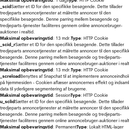
Maksimal opbevaringstid
: 1 dag
Type
: HTTP Cookie
_scid
Sætter et ID for den specifikke besøgende. Dette tillader
tredjeparts annoncetjenester at målrette annoncer til den
specifikke besøgende. Denne parring mellem besøgende og
tredjeparts-tjenester faciliteres gennem online annoncebruger-
auktioner i realtid.
Maksimal opbevaringstid
: 13 mdr.
Type
: HTTP Cookie
_scid_r
Sætter et ID for den specifikk besøgende. Dette tillader
tredjeparts annoncetjenester at målrette annoncer til den specifik
besøgende. Denne parring mellem besøgende og tredjeparts-
tjenester faciliteres gennem online annoncebruger-auktioner i realt
Maksimal opbevaringstid
: 13 mdr.
Type
: HTTP Cookie
_screload
Benyttes af Snapchat til at implementere annonceindho
på hjemmesiden - Cookien aflæser annoncernes effekt og indsaml
data til yderligere segmentering af brugerne.
Maksimal opbevaringstid
: Session
Type
: HTTP Cookie
u_sclid
Sætter et ID for den specifikk besøgende. Dette tillader
tredjeparts annoncetjenester at målrette annoncer til den specifik
besøgende. Denne parring mellem besøgende og tredjeparts-
tjenester faciliteres gennem online annoncebruger-auktioner i realt
Maksimal opbevaringstid
: Permanent
Type
: Lokalt HTML-lager