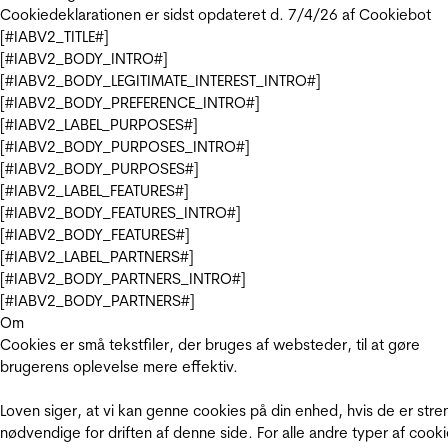
Cookiedeklarationen er sidst opdateret d. 7/4/26 af
Cookiebot
[#IABV2_TITLE#]
[#IABV2_BODY_INTRO#]
[#IABV2_BODY_LEGITIMATE_INTEREST_INTRO#]
[#IABV2_BODY_PREFERENCE_INTRO#]
[#IABV2_LABEL_PURPOSES#]
[#IABV2_BODY_PURPOSES_INTRO#]
[#IABV2_BODY_PURPOSES#]
[#IABV2_LABEL_FEATURES#]
[#IABV2_BODY_FEATURES_INTRO#]
[#IABV2_BODY_FEATURES#]
[#IABV2_LABEL_PARTNERS#]
[#IABV2_BODY_PARTNERS_INTRO#]
[#IABV2_BODY_PARTNERS#]
Om
Cookies er små tekstfiler, der bruges af websteder, til at gøre
brugerens oplevelse mere effektiv.
Loven siger, at vi kan genne cookies på din enhed, hvis de er stre
nødvendige for driften af denne side. For alle andre typer af cooki