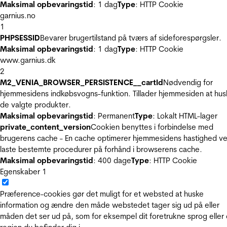
Maksimal opbevaringstid
: 1 dag
Type
: HTTP Cookie
garnius.no
1
PHPSESSID
Bevarer brugertilstand på tværs af sideforespørgsler.
Maksimal opbevaringstid
: 1 dag
Type
: HTTP Cookie
www.garnius.dk
2
M2_VENIA_BROWSER_PERSISTENCE__cartId
Nødvendig for
hjemmesidens indkøbsvogns-funktion. Tillader hjemmesiden at hus
de valgte produkter.
Maksimal opbevaringstid
: Permanent
Type
: Lokalt HTML-lager
private_content_version
Cookien benyttes i forbindelse med
brugerens cache - En cache optimerer hjemmesidens hastighed ve
laste bestemte procedurer på forhånd i browserens cache.
Maksimal opbevaringstid
: 400 dage
Type
: HTTP Cookie
Egenskaber
1
Præference-cookies gør det muligt for et websted at huske
information og ændre den måde webstedet tager sig ud på eller
måden det ser ud på, som for eksempel dit foretrukne sprog eller