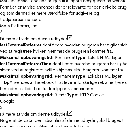
Markedsførings-cookies bruges til at spore besøgende på webste
Formålet er at vise annoncer der er relevante for den enkelte brug
og som dermed er mere værdifulde for udgivere og
tredjepartsannoncører
Meta Platforms, Inc.
3
Få mere at vide om denne udbyder
lastExternalReferrer
Identificere hvordan brugeren har tilgået sid
ved at registrere hvilken hjemmeside brugeren kommer fra.
Maksimal opbevaringstid
: Permanent
Type
: Lokalt HTML-lager
lastExternalReferrerTime
Identificere hvordan brugeren har tilgå
siden ved at registrere hvilken hjemmeside brugeren kommer fra.
Maksimal opbevaringstid
: Permanent
Type
: Lokalt HTML-lager
_fbp
Anvendes af Facebook til at levere forskellige reklame-tjenes
herunder realtids-bud fra tredjeparts-annoncører.
Maksimal opbevaringstid
: 3 mdr.
Type
: HTTP Cookie
Google
3
Få mere at vide om denne udbyder
Nogle af de data, der indsamles af denne udbyder, skal bruges til
personalisering og måling af reklameeffektivitet.