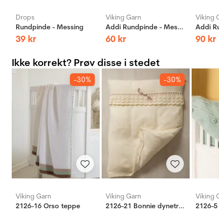
Drops
Viking Garn
Viking 
Rundpinde - Messing
Addi Rundpinde - Messing
39
kr
60
kr
90
kr
Ikke korrekt? Prøv disse i stedet
-30%
-30%
Viking Garn
Viking Garn
Viking 
2126-16 Orso teppe
2126-21 Bonnie dynetrekk