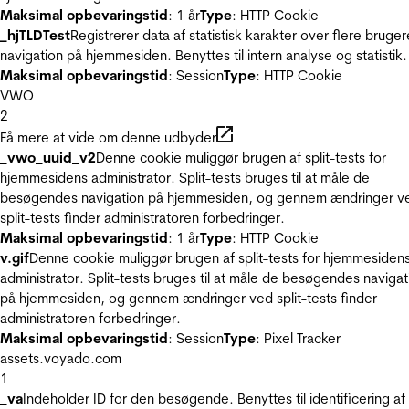
Maksimal opbevaringstid
: 1 år
Type
: HTTP Cookie
_hjTLDTest
Registrerer data af statistisk karakter over flere bruger
navigation på hjemmesiden. Benyttes til intern analyse og statistik.
Maksimal opbevaringstid
: Session
Type
: HTTP Cookie
VWO
2
Få mere at vide om denne udbyder
_vwo_uuid_v2
Denne cookie muliggør brugen af split-tests for
hjemmesidens administrator. Split-tests bruges til at måle de
besøgendes navigation på hjemmesiden, og gennem ændringer v
split-tests finder administratoren forbedringer.
Maksimal opbevaringstid
: 1 år
Type
: HTTP Cookie
v.gif
Denne cookie muliggør brugen af split-tests for hjemmesiden
administrator. Split-tests bruges til at måle de besøgendes navigat
på hjemmesiden, og gennem ændringer ved split-tests finder
administratoren forbedringer.
Maksimal opbevaringstid
: Session
Type
: Pixel Tracker
assets.voyado.com
1
_va
Indeholder ID for den besøgende. Benyttes til identificering af