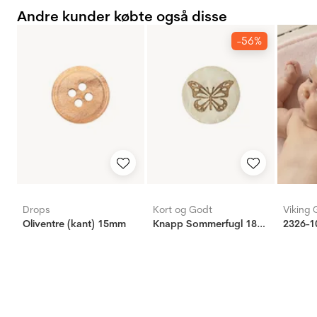
Andre kunder købte også disse
-56%
Drops
Kort og Godt
Viking 
Oliventre (kant) 15mm
Knapp Sommerfugl 18mm
2326-10