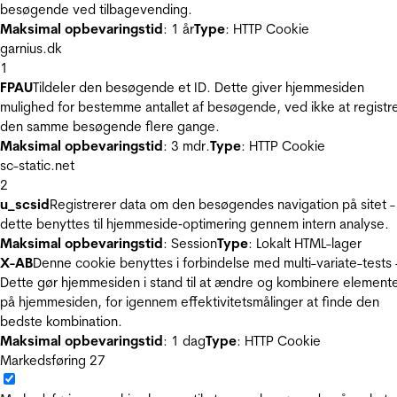
besøgende ved tilbagevending.
Maksimal opbevaringstid
: 1 år
Type
: HTTP Cookie
garnius.dk
1
FPAU
Tildeler den besøgende et ID. Dette giver hjemmesiden
mulighed for bestemme antallet af besøgende, ved ikke at registr
den samme besøgende flere gange.
Maksimal opbevaringstid
: 3 mdr.
Type
: HTTP Cookie
sc-static.net
2
u_scsid
Registrerer data om den besøgendes navigation på sitet -
dette benyttes til hjemmeside‐optimering gennem intern analyse.
Maksimal opbevaringstid
: Session
Type
: Lokalt HTML-lager
X-AB
Denne cookie benyttes i forbindelse med multi-variate-tests 
Dette gør hjemmesiden i stand til at ændre og kombinere element
på hjemmesiden, for igennem effektivitetsmålinger at finde den
bedste kombination.
Maksimal opbevaringstid
: 1 dag
Type
: HTTP Cookie
Markedsføring
27