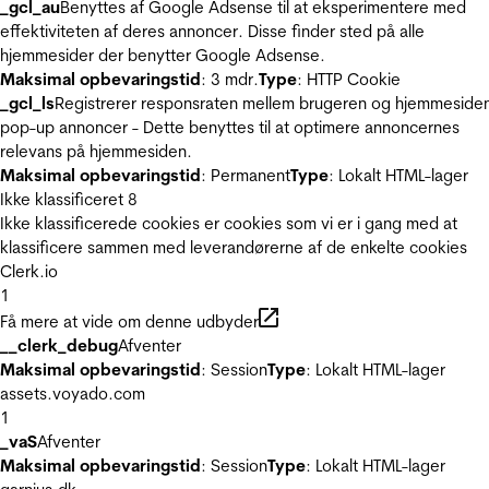
_gcl_au
Benyttes af Google Adsense til at eksperimentere med
effektiviteten af deres annoncer. Disse finder sted på alle
hjemmesider der benytter Google Adsense.
Maksimal opbevaringstid
: 3 mdr.
Type
: HTTP Cookie
_gcl_ls
Registrerer responsraten mellem brugeren og hjemmeside
pop-up annoncer - Dette benyttes til at optimere annoncernes
relevans på hjemmesiden.
Maksimal opbevaringstid
: Permanent
Type
: Lokalt HTML-lager
Ikke klassificeret
8
Ikke klassificerede cookies er cookies som vi er i gang med at
klassificere sammen med leverandørerne af de enkelte cookies
Clerk.io
1
Få mere at vide om denne udbyder
__clerk_debug
Afventer
Maksimal opbevaringstid
: Session
Type
: Lokalt HTML-lager
assets.voyado.com
1
_vaS
Afventer
Maksimal opbevaringstid
: Session
Type
: Lokalt HTML-lager