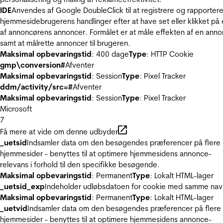
IDE
Anvendes af Google DoubleClick til at registrere og rapporter
hjemmesidebrugerens handlinger efter at have set eller klikket på
af annoncørens annoncer. Formålet er at måle effekten af en ann
samt at målrette annoncer til brugeren.
Maksimal opbevaringstid
: 400 dage
Type
: HTTP Cookie
gmp\conversion#
Afventer
Maksimal opbevaringstid
: Session
Type
: Pixel Tracker
ddm/activity/src=#
Afventer
Maksimal opbevaringstid
: Session
Type
: Pixel Tracker
Microsoft
7
Få mere at vide om denne udbyder
_uetsid
Indsamler data om den besøgendes præferencer på flere
hjemmesider - benyttes til at optimere hjemmesidens annonce-
relevans i forhold til den specifikke besøgende.
Maksimal opbevaringstid
: Permanent
Type
: Lokalt HTML-lager
_uetsid_exp
Indeholder udløbsdatoen for cookie med samme nav
Maksimal opbevaringstid
: Permanent
Type
: Lokalt HTML-lager
_uetvid
Indsamler data om den besøgendes præferencer på flere
hjemmesider - benyttes til at optimere hjemmesidens annonce-