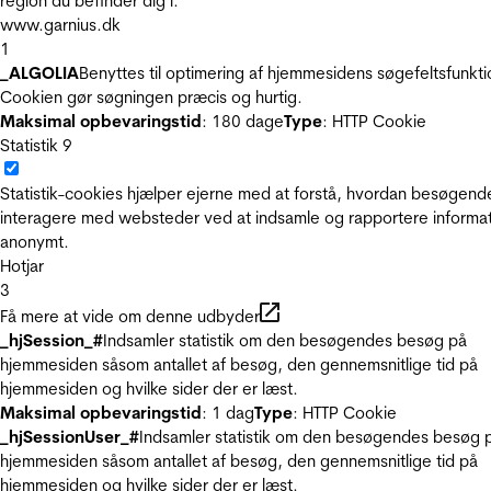
region du befinder dig i.
www.garnius.dk
1
_ALGOLIA
Benyttes til optimering af hjemmesidens søgefeltsfunkti
Cookien gør søgningen præcis og hurtig.
Maksimal opbevaringstid
: 180 dage
Type
: HTTP Cookie
Statistik
9
Statistik-cookies hjælper ejerne med at forstå, hvordan besøgend
interagere med websteder ved at indsamle og rapportere informa
anonymt.
Hotjar
3
Få mere at vide om denne udbyder
_hjSession_#
Indsamler statistik om den besøgendes besøg på
hjemmesiden såsom antallet af besøg, den gennemsnitlige tid på
hjemmesiden og hvilke sider der er læst.
Maksimal opbevaringstid
: 1 dag
Type
: HTTP Cookie
_hjSessionUser_#
Indsamler statistik om den besøgendes besøg 
hjemmesiden såsom antallet af besøg, den gennemsnitlige tid på
hjemmesiden og hvilke sider der er læst.