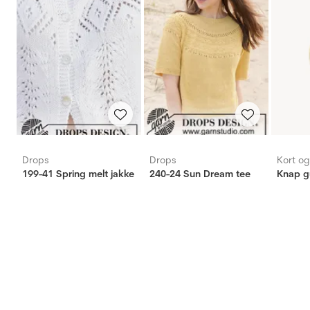
Drops
Drops
Kort o
199-41 Spring melt jakke
240-24 Sun Dream tee
Knap g