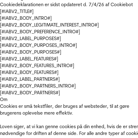
Cookiedeklarationen er sidst opdateret d. 7/4/26 af
Cookiebot
[#IABV2_TITLE#]
[#IABV2_BODY_INTRO#]
[#IABV2_BODY_LEGITIMATE_INTEREST_INTRO#]
[#IABV2_BODY_PREFERENCE_INTRO#]
[#IABV2_LABEL_PURPOSES#]
[#IABV2_BODY_PURPOSES_INTRO#]
[#IABV2_BODY_PURPOSES#]
[#IABV2_LABEL_FEATURES#]
[#IABV2_BODY_FEATURES_INTRO#]
[#IABV2_BODY_FEATURES#]
[#IABV2_LABEL_PARTNERS#]
[#IABV2_BODY_PARTNERS_INTRO#]
[#IABV2_BODY_PARTNERS#]
Om
Cookies er små tekstfiler, der bruges af websteder, til at gøre
brugerens oplevelse mere effektiv.
Loven siger, at vi kan genne cookies på din enhed, hvis de er stre
nødvendige for driften af denne side. For alle andre typer af cooki