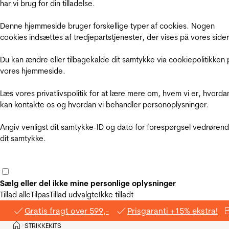
har vi brug for din tilladelse.
Denne hjemmeside bruger forskellige typer af cookies. Nogen
cookies indsættes af tredjepartstjenester, der vises på vores sider
Du kan ændre eller tilbagekalde dit samtykke via cookiepolitikken 
vores hjemmeside.
Læs vores privatlivspolitik for at lære mere om, hvem vi er, hvorda
kan kontakte os og hvordan vi behandler personoplysninger.
Angiv venligst dit samtykke-ID og dato for forespørgsel vedrøren
dit samtykke.
Sælg eller del ikke mine personlige oplysninger
Tillad alle
Tilpas
Tillad udvalgte
Ikke tilladt
Gratis fragt over 599,-
Prisgaranti +15% ekstra!
Hjem
STRIKKEKITS
>