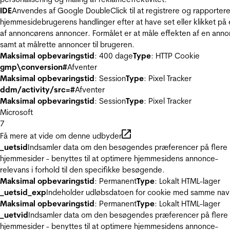
IDE
Anvendes af Google DoubleClick til at registrere og rapporter
hjemmesidebrugerens handlinger efter at have set eller klikket på
af annoncørens annoncer. Formålet er at måle effekten af en ann
samt at målrette annoncer til brugeren.
Maksimal opbevaringstid
: 400 dage
Type
: HTTP Cookie
gmp\conversion#
Afventer
Maksimal opbevaringstid
: Session
Type
: Pixel Tracker
ddm/activity/src=#
Afventer
Maksimal opbevaringstid
: Session
Type
: Pixel Tracker
Microsoft
7
Få mere at vide om denne udbyder
_uetsid
Indsamler data om den besøgendes præferencer på flere
hjemmesider - benyttes til at optimere hjemmesidens annonce-
relevans i forhold til den specifikke besøgende.
Maksimal opbevaringstid
: Permanent
Type
: Lokalt HTML-lager
_uetsid_exp
Indeholder udløbsdatoen for cookie med samme nav
Maksimal opbevaringstid
: Permanent
Type
: Lokalt HTML-lager
_uetvid
Indsamler data om den besøgendes præferencer på flere
hjemmesider - benyttes til at optimere hjemmesidens annonce-