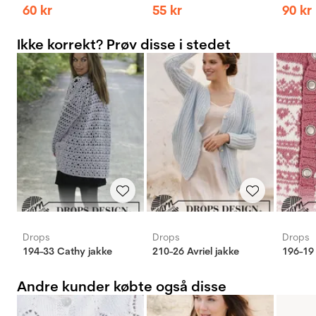
60
kr
55
kr
90
kr
Ikke korrekt? Prøv disse i stedet
Drops
Drops
Drops
194-33 Cathy jakke
210-26 Avriel jakke
196-19 
Andre kunder købte også disse