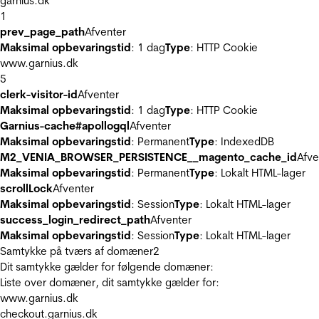
garnius.dk
1
prev_page_path
Afventer
Maksimal opbevaringstid
: 1 dag
Type
: HTTP Cookie
www.garnius.dk
5
clerk-visitor-id
Afventer
Maksimal opbevaringstid
: 1 dag
Type
: HTTP Cookie
Garnius-cache#apollogql
Afventer
Maksimal opbevaringstid
: Permanent
Type
: IndexedDB
M2_VENIA_BROWSER_PERSISTENCE__magento_cache_id
Afve
Maksimal opbevaringstid
: Permanent
Type
: Lokalt HTML-lager
scrollLock
Afventer
Maksimal opbevaringstid
: Session
Type
: Lokalt HTML-lager
success_login_redirect_path
Afventer
Maksimal opbevaringstid
: Session
Type
: Lokalt HTML-lager
Samtykke på tværs af domæner
2
Dit samtykke gælder for følgende domæner:
Liste over domæner, dit samtykke gælder for:
www.garnius.dk
checkout.garnius.dk