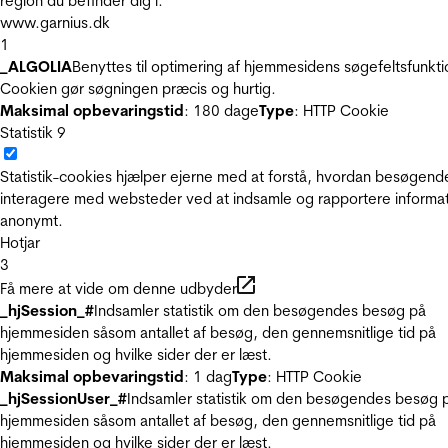
region du befinder dig i.
www.garnius.dk
1
_ALGOLIA
Benyttes til optimering af hjemmesidens søgefeltsfunkti
Cookien gør søgningen præcis og hurtig.
Maksimal opbevaringstid
: 180 dage
Type
: HTTP Cookie
Statistik
9
Statistik-cookies hjælper ejerne med at forstå, hvordan besøgend
interagere med websteder ved at indsamle og rapportere informa
anonymt.
Hotjar
3
Få mere at vide om denne udbyder
_hjSession_#
Indsamler statistik om den besøgendes besøg på
hjemmesiden såsom antallet af besøg, den gennemsnitlige tid på
hjemmesiden og hvilke sider der er læst.
Maksimal opbevaringstid
: 1 dag
Type
: HTTP Cookie
_hjSessionUser_#
Indsamler statistik om den besøgendes besøg 
hjemmesiden såsom antallet af besøg, den gennemsnitlige tid på
hjemmesiden og hvilke sider der er læst.