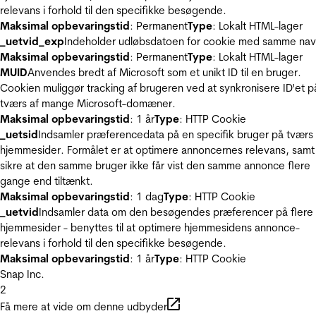
relevans i forhold til den specifikke besøgende.
Maksimal opbevaringstid
: Permanent
Type
: Lokalt HTML-lager
_uetvid_exp
Indeholder udløbsdatoen for cookie med samme nav
Maksimal opbevaringstid
: Permanent
Type
: Lokalt HTML-lager
MUID
Anvendes bredt af Microsoft som et unikt ID til en bruger.
Cookien muliggør tracking af brugeren ved at synkronisere ID'et p
tværs af mange Microsoft-domæner.
Maksimal opbevaringstid
: 1 år
Type
: HTTP Cookie
_uetsid
Indsamler præferencedata på en specifik bruger på tværs 
hjemmesider. Formålet er at optimere annoncernes relevans, samt
sikre at den samme bruger ikke får vist den samme annonce flere
gange end tiltænkt.
Maksimal opbevaringstid
: 1 dag
Type
: HTTP Cookie
_uetvid
Indsamler data om den besøgendes præferencer på flere
hjemmesider - benyttes til at optimere hjemmesidens annonce-
relevans i forhold til den specifikke besøgende.
Maksimal opbevaringstid
: 1 år
Type
: HTTP Cookie
Snap Inc.
2
Få mere at vide om denne udbyder