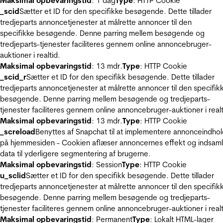
Maksimal opbevaringstid
: 1 dag
Type
: HTTP Cookie
_scid
Sætter et ID for den specifikke besøgende. Dette tillader
tredjeparts annoncetjenester at målrette annoncer til den
specifikke besøgende. Denne parring mellem besøgende og
tredjeparts-tjenester faciliteres gennem online annoncebruger-
auktioner i realtid.
Maksimal opbevaringstid
: 13 mdr.
Type
: HTTP Cookie
_scid_r
Sætter et ID for den specifikk besøgende. Dette tillader
tredjeparts annoncetjenester at målrette annoncer til den specifik
besøgende. Denne parring mellem besøgende og tredjeparts-
tjenester faciliteres gennem online annoncebruger-auktioner i realt
Maksimal opbevaringstid
: 13 mdr.
Type
: HTTP Cookie
_screload
Benyttes af Snapchat til at implementere annonceindho
på hjemmesiden - Cookien aflæser annoncernes effekt og indsaml
data til yderligere segmentering af brugerne.
Maksimal opbevaringstid
: Session
Type
: HTTP Cookie
u_sclid
Sætter et ID for den specifikk besøgende. Dette tillader
tredjeparts annoncetjenester at målrette annoncer til den specifik
besøgende. Denne parring mellem besøgende og tredjeparts-
tjenester faciliteres gennem online annoncebruger-auktioner i realt
Maksimal opbevaringstid
: Permanent
Type
: Lokalt HTML-lager