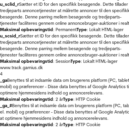
u_sclid_r
Sætter et ID for den specifikk besøgende. Dette tillader
tredjeparts annoncetjenester at målrette annoncer til den specifik
besøgende. Denne parring mellem besøgende og tredjeparts-
tjenester faciliteres gennem online annoncebruger-auktioner i realt
Maksimal opbevaringstid
: Permanent
Type
: Lokalt HTML-lager
u_scsid_r
Sætter et ID for den specifikk besøgende. Dette tillader
tredjeparts annoncetjenester at målrette annoncer til den specifik
besøgende. Denne parring mellem besøgende og tredjeparts-
tjenester faciliteres gennem online annoncebruger-auktioner i realt
Maksimal opbevaringstid
: Session
Type
: Lokalt HTML-lager
www.track.garnius.dk
4
_ga
Benyttes til at indsamle data om brugerens platform (PC, tablet
mobil) og præferencer - Disse data benyttes af Google Analytics til
optimere hjemmesidens indhold og annoncerelevans.
Maksimal opbevaringstid
: 2 år
Type
: HTTP Cookie
_ga_#
Benyttes til at indsamle data om brugerens platform (PC, tab
el. mobil) og præferencer - Disse data benyttes af Google Analytics
at optimere hjemmesidens indhold og annoncerelevans.
Maksimal opbevaringstid
: 2 år
Type
: HTTP Cookie