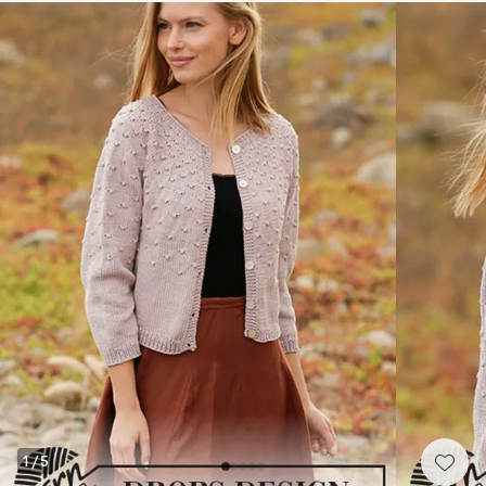
1
/
5