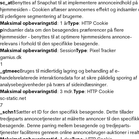
sc_at
Benyttes af Snapchat til at implementere annonceindhold på
hjemmesiden - Cookien aflæser annoncernes effekt og indsamler 
til yderligere segmentering af brugerne.
Maksimal opbevaringstid
: 1 år
Type
: HTTP Cookie
p
Indsamler data om den besøgendes præferencer på flere
hjemmesider - benyttes til at optimere hjemmesidens annonce-
relevans i forhold til den specifikke besøgende.
Maksimal opbevaringstid
: Session
Type
: Pixel Tracker
garnius.dk
1
_gtmeec
Bruges til midlertidig lagring og behandling af e-
handelsrelaterede interaktionsdata for at sikre pålidelig sporing af
analysebegivenheder på tværs af sideindlæsninger.
Maksimal opbevaringstid
: 3 mdr.
Type
: HTTP Cookie
sc-static.net
7
_schn1
Sætter et ID for den specifikk besøgende. Dette tillader
tredjeparts annoncetjenester at målrette annoncer til den specifik
besøgende. Denne parring mellem besøgende og tredjeparts-
tjenester faciliteres gennem online annoncebruger-auktioner i realt