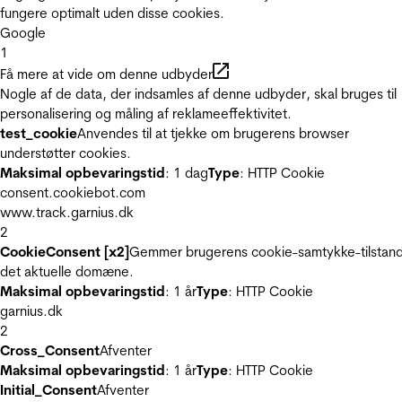
fungere optimalt uden disse cookies.
Google
1
Få mere at vide om denne udbyder
Nogle af de data, der indsamles af denne udbyder, skal bruges til
personalisering og måling af reklameeffektivitet.
test_cookie
Anvendes til at tjekke om brugerens browser
understøtter cookies.
Maksimal opbevaringstid
: 1 dag
Type
: HTTP Cookie
consent.cookiebot.com
www.track.garnius.dk
2
CookieConsent [x2]
Gemmer brugerens cookie-samtykke-tilstand
det aktuelle domæne.
Maksimal opbevaringstid
: 1 år
Type
: HTTP Cookie
garnius.dk
2
Cross_Consent
Afventer
Maksimal opbevaringstid
: 1 år
Type
: HTTP Cookie
Initial_Consent
Afventer