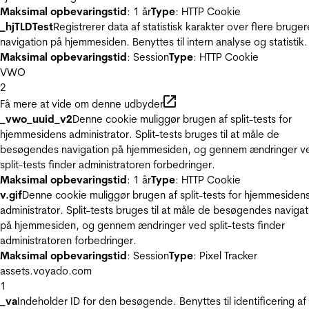
Maksimal opbevaringstid
: 1 år
Type
: HTTP Cookie
_hjTLDTest
Registrerer data af statistisk karakter over flere bruger
navigation på hjemmesiden. Benyttes til intern analyse og statistik.
Maksimal opbevaringstid
: Session
Type
: HTTP Cookie
VWO
2
Få mere at vide om denne udbyder
_vwo_uuid_v2
Denne cookie muliggør brugen af split-tests for
hjemmesidens administrator. Split-tests bruges til at måle de
besøgendes navigation på hjemmesiden, og gennem ændringer v
split-tests finder administratoren forbedringer.
Maksimal opbevaringstid
: 1 år
Type
: HTTP Cookie
v.gif
Denne cookie muliggør brugen af split-tests for hjemmesiden
administrator. Split-tests bruges til at måle de besøgendes navigat
på hjemmesiden, og gennem ændringer ved split-tests finder
administratoren forbedringer.
Maksimal opbevaringstid
: Session
Type
: Pixel Tracker
assets.voyado.com
1
_va
Indeholder ID for den besøgende. Benyttes til identificering af