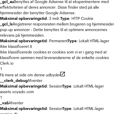
_gcl_au
Benyttes af Google Adsense til at eksperimentere med
effektiviteten af deres annoncer. Disse finder sted på alle
hjemmesider der benytter Google Adsense.
Maksimal opbevaringstid
: 3 mdr.
Type
: HTTP Cookie
_gcl_ls
Registrerer responsraten mellem brugeren og hjemmeside
pop-up annoncer - Dette benyttes til at optimere annoncernes
relevans på hjemmesiden.
Maksimal opbevaringstid
: Permanent
Type
: Lokalt HTML-lager
Ikke klassificeret
8
Ikke klassificerede cookies er cookies som vi er i gang med at
klassificere sammen med leverandørerne af de enkelte cookies
Clerk.io
1
Få mere at vide om denne udbyder
__clerk_debug
Afventer
Maksimal opbevaringstid
: Session
Type
: Lokalt HTML-lager
assets.voyado.com
1
_vaS
Afventer
Maksimal opbevaringstid
: Session
Type
: Lokalt HTML-lager