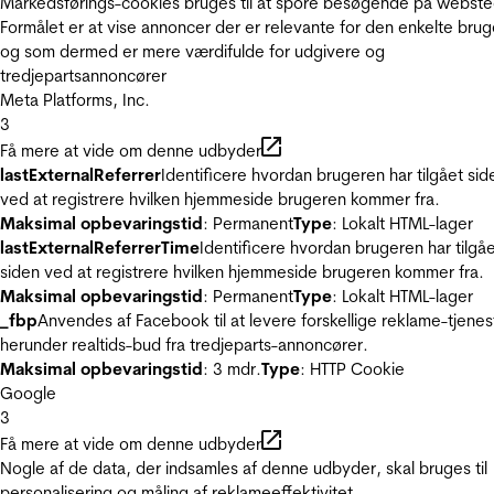
Markedsførings-cookies bruges til at spore besøgende på webste
Formålet er at vise annoncer der er relevante for den enkelte brug
og som dermed er mere værdifulde for udgivere og
tredjepartsannoncører
Meta Platforms, Inc.
3
Få mere at vide om denne udbyder
lastExternalReferrer
Identificere hvordan brugeren har tilgået sid
ved at registrere hvilken hjemmeside brugeren kommer fra.
Maksimal opbevaringstid
: Permanent
Type
: Lokalt HTML-lager
lastExternalReferrerTime
Identificere hvordan brugeren har tilgå
siden ved at registrere hvilken hjemmeside brugeren kommer fra.
Maksimal opbevaringstid
: Permanent
Type
: Lokalt HTML-lager
_fbp
Anvendes af Facebook til at levere forskellige reklame-tjenes
herunder realtids-bud fra tredjeparts-annoncører.
Maksimal opbevaringstid
: 3 mdr.
Type
: HTTP Cookie
Google
3
Få mere at vide om denne udbyder
Nogle af de data, der indsamles af denne udbyder, skal bruges til
personalisering og måling af reklameeffektivitet.