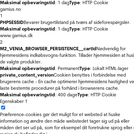
Maksimal opbevaringstid
: 1 dag
Type
: HTTP Cookie
garnius.no
1
PHPSESSID
Bevarer brugertilstand på tværs af sideforespørgsler.
Maksimal opbevaringstid
: 1 dag
Type
: HTTP Cookie
www.garnius.dk
2
M2_VENIA_BROWSER_PERSISTENCE__cartId
Nødvendig for
hjemmesidens indkøbsvogns-funktion. Tillader hjemmesiden at hus
de valgte produkter.
Maksimal opbevaringstid
: Permanent
Type
: Lokalt HTML-lager
private_content_version
Cookien benyttes i forbindelse med
brugerens cache - En cache optimerer hjemmesidens hastighed ve
laste bestemte procedurer på forhånd i browserens cache.
Maksimal opbevaringstid
: 400 dage
Type
: HTTP Cookie
Egenskaber
1
Præference-cookies gør det muligt for et websted at huske
information og ændre den måde webstedet tager sig ud på eller
måden det ser ud på, som for eksempel dit foretrukne sprog eller