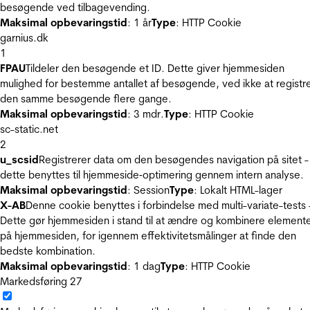
besøgende ved tilbagevending.
Maksimal opbevaringstid
: 1 år
Type
: HTTP Cookie
garnius.dk
1
FPAU
Tildeler den besøgende et ID. Dette giver hjemmesiden
mulighed for bestemme antallet af besøgende, ved ikke at registr
den samme besøgende flere gange.
Maksimal opbevaringstid
: 3 mdr.
Type
: HTTP Cookie
sc-static.net
2
u_scsid
Registrerer data om den besøgendes navigation på sitet -
dette benyttes til hjemmeside‐optimering gennem intern analyse.
Maksimal opbevaringstid
: Session
Type
: Lokalt HTML-lager
X-AB
Denne cookie benyttes i forbindelse med multi-variate-tests 
Dette gør hjemmesiden i stand til at ændre og kombinere element
på hjemmesiden, for igennem effektivitetsmålinger at finde den
bedste kombination.
Maksimal opbevaringstid
: 1 dag
Type
: HTTP Cookie
Markedsføring
27