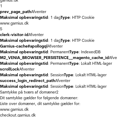
garnius.dk
1
prev_page_path
Afventer
Maksimal opbevaringstid
: 1 dag
Type
: HTTP Cookie
www.garnius.dk
5
clerk-visitor-id
Afventer
Maksimal opbevaringstid
: 1 dag
Type
: HTTP Cookie
Garnius-cache#apollogql
Afventer
Maksimal opbevaringstid
: Permanent
Type
: IndexedDB
M2_VENIA_BROWSER_PERSISTENCE__magento_cache_id
Afve
Maksimal opbevaringstid
: Permanent
Type
: Lokalt HTML-lager
scrollLock
Afventer
Maksimal opbevaringstid
: Session
Type
: Lokalt HTML-lager
success_login_redirect_path
Afventer
Maksimal opbevaringstid
: Session
Type
: Lokalt HTML-lager
Samtykke på tværs af domæner
2
Dit samtykke gælder for følgende domæner:
Liste over domæner, dit samtykke gælder for:
www.garnius.dk
checkout.garnius.dk