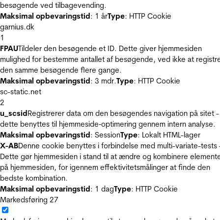
besøgende ved tilbagevending.
Maksimal opbevaringstid
: 1 år
Type
: HTTP Cookie
garnius.dk
1
FPAU
Tildeler den besøgende et ID. Dette giver hjemmesiden
mulighed for bestemme antallet af besøgende, ved ikke at registr
den samme besøgende flere gange.
Maksimal opbevaringstid
: 3 mdr.
Type
: HTTP Cookie
sc-static.net
2
u_scsid
Registrerer data om den besøgendes navigation på sitet -
dette benyttes til hjemmeside‐optimering gennem intern analyse.
Maksimal opbevaringstid
: Session
Type
: Lokalt HTML-lager
X-AB
Denne cookie benyttes i forbindelse med multi-variate-tests 
Dette gør hjemmesiden i stand til at ændre og kombinere element
på hjemmesiden, for igennem effektivitetsmålinger at finde den
bedste kombination.
Maksimal opbevaringstid
: 1 dag
Type
: HTTP Cookie
Markedsføring
27