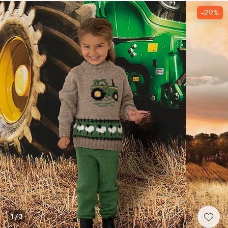
-29%
1
/
3