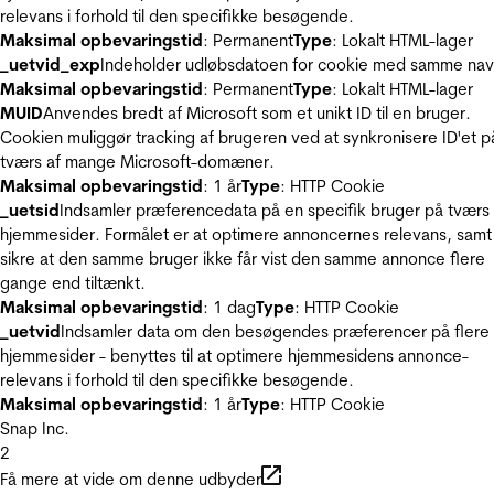
relevans i forhold til den specifikke besøgende.
Maksimal opbevaringstid
: Permanent
Type
: Lokalt HTML-lager
_uetvid_exp
Indeholder udløbsdatoen for cookie med samme nav
Maksimal opbevaringstid
: Permanent
Type
: Lokalt HTML-lager
MUID
Anvendes bredt af Microsoft som et unikt ID til en bruger.
Cookien muliggør tracking af brugeren ved at synkronisere ID'et p
tværs af mange Microsoft-domæner.
Maksimal opbevaringstid
: 1 år
Type
: HTTP Cookie
_uetsid
Indsamler præferencedata på en specifik bruger på tværs 
hjemmesider. Formålet er at optimere annoncernes relevans, samt
sikre at den samme bruger ikke får vist den samme annonce flere
gange end tiltænkt.
Maksimal opbevaringstid
: 1 dag
Type
: HTTP Cookie
_uetvid
Indsamler data om den besøgendes præferencer på flere
hjemmesider - benyttes til at optimere hjemmesidens annonce-
relevans i forhold til den specifikke besøgende.
Maksimal opbevaringstid
: 1 år
Type
: HTTP Cookie
Snap Inc.
2
Få mere at vide om denne udbyder