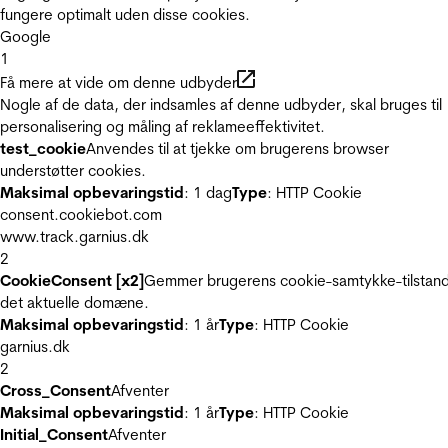
fungere optimalt uden disse cookies.
Google
1
Få mere at vide om denne udbyder
Nogle af de data, der indsamles af denne udbyder, skal bruges til
personalisering og måling af reklameeffektivitet.
test_cookie
Anvendes til at tjekke om brugerens browser
understøtter cookies.
Maksimal opbevaringstid
: 1 dag
Type
: HTTP Cookie
consent.cookiebot.com
www.track.garnius.dk
2
CookieConsent [x2]
Gemmer brugerens cookie-samtykke-tilstand
det aktuelle domæne.
Maksimal opbevaringstid
: 1 år
Type
: HTTP Cookie
garnius.dk
2
Cross_Consent
Afventer
Maksimal opbevaringstid
: 1 år
Type
: HTTP Cookie
Initial_Consent
Afventer