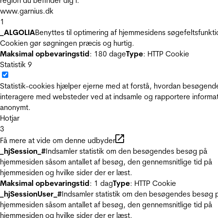
region du befinder dig i.
www.garnius.dk
1
_ALGOLIA
Benyttes til optimering af hjemmesidens søgefeltsfunkti
Cookien gør søgningen præcis og hurtig.
Maksimal opbevaringstid
: 180 dage
Type
: HTTP Cookie
Statistik
9
Statistik-cookies hjælper ejerne med at forstå, hvordan besøgend
interagere med websteder ved at indsamle og rapportere informa
anonymt.
Hotjar
3
Få mere at vide om denne udbyder
_hjSession_#
Indsamler statistik om den besøgendes besøg på
hjemmesiden såsom antallet af besøg, den gennemsnitlige tid på
hjemmesiden og hvilke sider der er læst.
Maksimal opbevaringstid
: 1 dag
Type
: HTTP Cookie
_hjSessionUser_#
Indsamler statistik om den besøgendes besøg 
hjemmesiden såsom antallet af besøg, den gennemsnitlige tid på
hjemmesiden og hvilke sider der er læst.