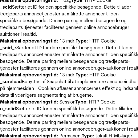
Maksimal opbevaringstid
: 1 dag
Type
: HTTP Cookie
_scid
Sætter et ID for den specifikke besøgende. Dette tillader
tredjeparts annoncetjenester at målrette annoncer til den
specifikke besøgende. Denne parring mellem besøgende og
tredjeparts-tjenester faciliteres gennem online annoncebruger-
auktioner i realtid.
Maksimal opbevaringstid
: 13 mdr.
Type
: HTTP Cookie
_scid_r
Sætter et ID for den specifikk besøgende. Dette tillader
tredjeparts annoncetjenester at målrette annoncer til den specifik
besøgende. Denne parring mellem besøgende og tredjeparts-
tjenester faciliteres gennem online annoncebruger-auktioner i realt
Maksimal opbevaringstid
: 13 mdr.
Type
: HTTP Cookie
_screload
Benyttes af Snapchat til at implementere annonceindho
på hjemmesiden - Cookien aflæser annoncernes effekt og indsaml
data til yderligere segmentering af brugerne.
Maksimal opbevaringstid
: Session
Type
: HTTP Cookie
u_sclid
Sætter et ID for den specifikk besøgende. Dette tillader
tredjeparts annoncetjenester at målrette annoncer til den specifik
besøgende. Denne parring mellem besøgende og tredjeparts-
tjenester faciliteres gennem online annoncebruger-auktioner i realt
Maksimal opbevaringstid
: Permanent
Type
: Lokalt HTML-lager