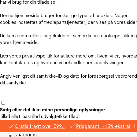
har vi brug for din tilladelse.
Denne hjemmeside bruger forskellige typer af cookies. Nogen
cookies indsættes af tredjepartstjenester, der vises på vores sider
Du kan ændre eller tilbagekalde dit samtykke via cookiepolitikken 
vores hjemmeside.
Læs vores privatlivspolitik for at lære mere om, hvem vi er, hvorda
kan kontakte os og hvordan vi behandler personoplysninger.
Angiv venligst dit samtykke-ID og dato for forespørgsel vedrøren
dit samtykke.
Sælg eller del ikke mine personlige oplysninger
Tillad alle
Tilpas
Tillad udvalgte
Ikke tilladt
Gratis fragt over 599,-
Prisgaranti +15% ekstra!
Hjem
STRIKKEKITS
>