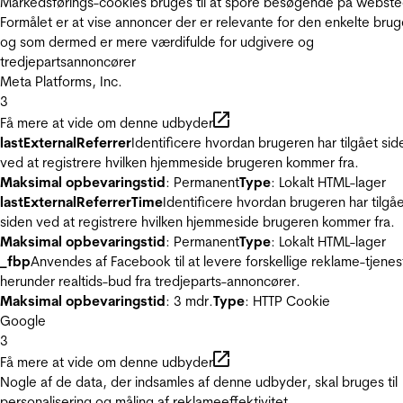
Markedsførings-cookies bruges til at spore besøgende på webste
Formålet er at vise annoncer der er relevante for den enkelte brug
og som dermed er mere værdifulde for udgivere og
tredjepartsannoncører
Meta Platforms, Inc.
3
Få mere at vide om denne udbyder
lastExternalReferrer
Identificere hvordan brugeren har tilgået sid
ved at registrere hvilken hjemmeside brugeren kommer fra.
Maksimal opbevaringstid
: Permanent
Type
: Lokalt HTML-lager
lastExternalReferrerTime
Identificere hvordan brugeren har tilgå
siden ved at registrere hvilken hjemmeside brugeren kommer fra.
Maksimal opbevaringstid
: Permanent
Type
: Lokalt HTML-lager
_fbp
Anvendes af Facebook til at levere forskellige reklame-tjenes
herunder realtids-bud fra tredjeparts-annoncører.
Maksimal opbevaringstid
: 3 mdr.
Type
: HTTP Cookie
Google
3
Få mere at vide om denne udbyder
Nogle af de data, der indsamles af denne udbyder, skal bruges til
personalisering og måling af reklameeffektivitet.