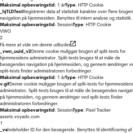
Maksimal opbevaringstid
: 1 år
Type
: HTTP Cookie
_hjTLDTest
Registrerer data af statistisk karakter over flere bruger
navigation på hjemmesiden. Benyttes til intern analyse og statistik.
Maksimal opbevaringstid
: Session
Type
: HTTP Cookie
VWO
2
Få mere at vide om denne udbyder
_vwo_uuid_v2
Denne cookie muliggør brugen af split-tests for
hjemmesidens administrator. Split-tests bruges til at måle de
besøgendes navigation på hjemmesiden, og gennem ændringer v
split-tests finder administratoren forbedringer.
Maksimal opbevaringstid
: 1 år
Type
: HTTP Cookie
v.gif
Denne cookie muliggør brugen af split-tests for hjemmesiden
administrator. Split-tests bruges til at måle de besøgendes navigat
på hjemmesiden, og gennem ændringer ved split-tests finder
administratoren forbedringer.
Maksimal opbevaringstid
: Session
Type
: Pixel Tracker
assets.voyado.com
1
_va
Indeholder ID for den besøgende. Benyttes til identificering af