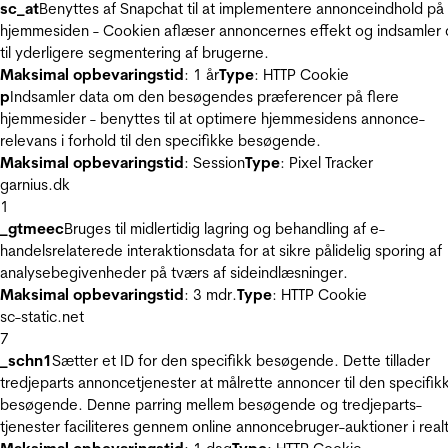
sc_at
Benyttes af Snapchat til at implementere annonceindhold på
hjemmesiden - Cookien aflæser annoncernes effekt og indsamler 
til yderligere segmentering af brugerne.
Maksimal opbevaringstid
: 1 år
Type
: HTTP Cookie
p
Indsamler data om den besøgendes præferencer på flere
hjemmesider - benyttes til at optimere hjemmesidens annonce-
relevans i forhold til den specifikke besøgende.
Maksimal opbevaringstid
: Session
Type
: Pixel Tracker
garnius.dk
1
_gtmeec
Bruges til midlertidig lagring og behandling af e-
handelsrelaterede interaktionsdata for at sikre pålidelig sporing af
analysebegivenheder på tværs af sideindlæsninger.
Maksimal opbevaringstid
: 3 mdr.
Type
: HTTP Cookie
sc-static.net
7
_schn1
Sætter et ID for den specifikk besøgende. Dette tillader
tredjeparts annoncetjenester at målrette annoncer til den specifik
besøgende. Denne parring mellem besøgende og tredjeparts-
tjenester faciliteres gennem online annoncebruger-auktioner i realt