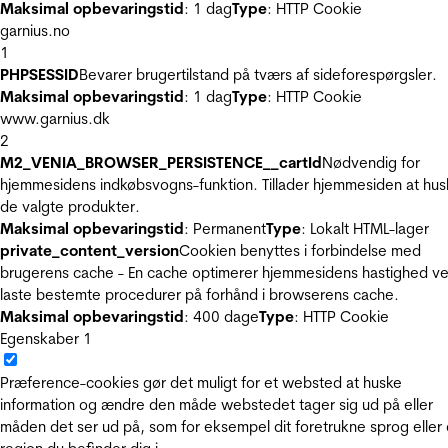
Maksimal opbevaringstid
: 1 dag
Type
: HTTP Cookie
garnius.no
1
PHPSESSID
Bevarer brugertilstand på tværs af sideforespørgsler.
Maksimal opbevaringstid
: 1 dag
Type
: HTTP Cookie
www.garnius.dk
2
M2_VENIA_BROWSER_PERSISTENCE__cartId
Nødvendig for
hjemmesidens indkøbsvogns-funktion. Tillader hjemmesiden at hus
de valgte produkter.
Maksimal opbevaringstid
: Permanent
Type
: Lokalt HTML-lager
private_content_version
Cookien benyttes i forbindelse med
brugerens cache - En cache optimerer hjemmesidens hastighed ve
laste bestemte procedurer på forhånd i browserens cache.
Maksimal opbevaringstid
: 400 dage
Type
: HTTP Cookie
Egenskaber
1
Præference-cookies gør det muligt for et websted at huske
information og ændre den måde webstedet tager sig ud på eller
måden det ser ud på, som for eksempel dit foretrukne sprog eller