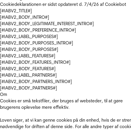
Cookiedeklarationen er sidst opdateret d. 7/4/26 af
Cookiebot
[#IABV2_TITLE#]
[#IABV2_BODY_INTRO#]
[#IABV2_BODY_LEGITIMATE_INTEREST_INTRO#]
[#IABV2_BODY_PREFERENCE_INTRO#]
[#IABV2_LABEL_PURPOSES#]
[#IABV2_BODY_PURPOSES_INTRO#]
[#IABV2_BODY_PURPOSES#]
[#IABV2_LABEL_FEATURES#]
[#IABV2_BODY_FEATURES_INTRO#]
[#IABV2_BODY_FEATURES#]
[#IABV2_LABEL_PARTNERS#]
[#IABV2_BODY_PARTNERS_INTRO#]
[#IABV2_BODY_PARTNERS#]
Om
Cookies er små tekstfiler, der bruges af websteder, til at gøre
brugerens oplevelse mere effektiv.
Loven siger, at vi kan genne cookies på din enhed, hvis de er stre
nødvendige for driften af denne side. For alle andre typer af cooki