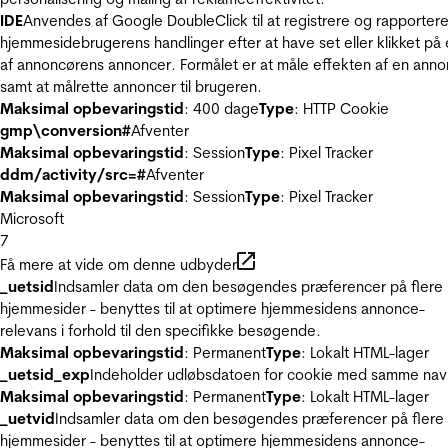
IDE
Anvendes af Google DoubleClick til at registrere og rapporter
hjemmesidebrugerens handlinger efter at have set eller klikket på
af annoncørens annoncer. Formålet er at måle effekten af en ann
samt at målrette annoncer til brugeren.
Maksimal opbevaringstid
: 400 dage
Type
: HTTP Cookie
gmp\conversion#
Afventer
Maksimal opbevaringstid
: Session
Type
: Pixel Tracker
ddm/activity/src=#
Afventer
Maksimal opbevaringstid
: Session
Type
: Pixel Tracker
Microsoft
7
Få mere at vide om denne udbyder
_uetsid
Indsamler data om den besøgendes præferencer på flere
hjemmesider - benyttes til at optimere hjemmesidens annonce-
relevans i forhold til den specifikke besøgende.
Maksimal opbevaringstid
: Permanent
Type
: Lokalt HTML-lager
_uetsid_exp
Indeholder udløbsdatoen for cookie med samme nav
Maksimal opbevaringstid
: Permanent
Type
: Lokalt HTML-lager
_uetvid
Indsamler data om den besøgendes præferencer på flere
hjemmesider - benyttes til at optimere hjemmesidens annonce-