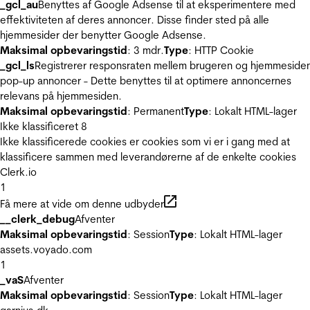
_gcl_au
Benyttes af Google Adsense til at eksperimentere med
effektiviteten af deres annoncer. Disse finder sted på alle
hjemmesider der benytter Google Adsense.
Maksimal opbevaringstid
: 3 mdr.
Type
: HTTP Cookie
_gcl_ls
Registrerer responsraten mellem brugeren og hjemmeside
pop-up annoncer - Dette benyttes til at optimere annoncernes
relevans på hjemmesiden.
Maksimal opbevaringstid
: Permanent
Type
: Lokalt HTML-lager
Ikke klassificeret
8
Ikke klassificerede cookies er cookies som vi er i gang med at
klassificere sammen med leverandørerne af de enkelte cookies
Clerk.io
1
Få mere at vide om denne udbyder
__clerk_debug
Afventer
Maksimal opbevaringstid
: Session
Type
: Lokalt HTML-lager
assets.voyado.com
1
_vaS
Afventer
Maksimal opbevaringstid
: Session
Type
: Lokalt HTML-lager