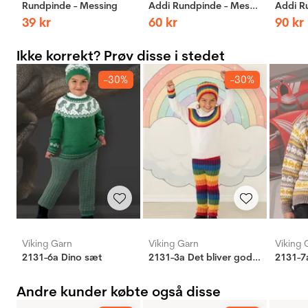
Rundpinde - Messing
Addi Rundpinde - Messing
39
kr
60
kr
90
kr
Ikke korrekt? Prøv disse i stedet
-30%
-30%
Viking Garn
Viking Garn
Viking 
2131-6a Dino sæt
2131-3a Det bliver godt igen sæt
Andre kunder købte også disse