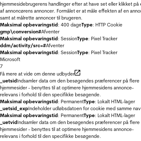
hjemmesidebrugerens handlinger efter at have set eller klikket på
af annoncørens annoncer. Formålet er at måle effekten af en ann
samt at målrette annoncer til brugeren.
Maksimal opbevaringstid
: 400 dage
Type
: HTTP Cookie
gmp\conversion#
Afventer
Maksimal opbevaringstid
: Session
Type
: Pixel Tracker
ddm/activity/src=#
Afventer
Maksimal opbevaringstid
: Session
Type
: Pixel Tracker
Microsoft
7
Få mere at vide om denne udbyder
_uetsid
Indsamler data om den besøgendes præferencer på flere
hjemmesider - benyttes til at optimere hjemmesidens annonce-
relevans i forhold til den specifikke besøgende.
Maksimal opbevaringstid
: Permanent
Type
: Lokalt HTML-lager
_uetsid_exp
Indeholder udløbsdatoen for cookie med samme nav
Maksimal opbevaringstid
: Permanent
Type
: Lokalt HTML-lager
_uetvid
Indsamler data om den besøgendes præferencer på flere
hjemmesider - benyttes til at optimere hjemmesidens annonce-
relevans i forhold til den specifikke besøgende.