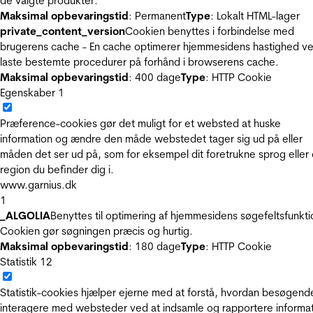
de valgte produkter.
Maksimal opbevaringstid
: Permanent
Type
: Lokalt HTML-lager
private_content_version
Cookien benyttes i forbindelse med
brugerens cache - En cache optimerer hjemmesidens hastighed ve
laste bestemte procedurer på forhånd i browserens cache.
Maksimal opbevaringstid
: 400 dage
Type
: HTTP Cookie
Egenskaber
1
Præference-cookies gør det muligt for et websted at huske
information og ændre den måde webstedet tager sig ud på eller
måden det ser ud på, som for eksempel dit foretrukne sprog eller
region du befinder dig i.
www.garnius.dk
1
_ALGOLIA
Benyttes til optimering af hjemmesidens søgefeltsfunkti
Cookien gør søgningen præcis og hurtig.
Maksimal opbevaringstid
: 180 dage
Type
: HTTP Cookie
Statistik
12
Statistik-cookies hjælper ejerne med at forstå, hvordan besøgend
interagere med websteder ved at indsamle og rapportere informa