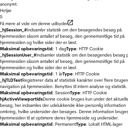
anonymt.
Hotjar
5
Få mere at vide om denne udbyder
_hjSession_#
Indsamler statistik om den besøgendes besøg på
hjemmesiden såsom antallet af besøg, den gennemsnitlige tid på
hjemmesiden og hvilke sider der er læst.
Maksimal opbevaringstid
: 1 dag
Type
: HTTP Cookie
_hjSessionUser_#
Indsamler statistik om den besøgendes besøg 
hjemmesiden såsom antallet af besøg, den gennemsnitlige tid på
hjemmesiden og hvilke sider der er læst.
Maksimal opbevaringstid
: 1 år
Type
: HTTP Cookie
_hjTLDTest
Registrerer data af statistisk karakter over flere bruger
navigation på hjemmesiden. Benyttes til intern analyse og statistik.
Maksimal opbevaringstid
: Session
Type
: HTTP Cookie
hjActiveViewportIds
Denne cookie bruges kun under det aktuell
besøg; her indsamles der udelukkende ikke-personlig information
omkring, hvilke undersider der besøges. Denne information bruges
hjemmesiden til at optimere deres hjemmeside og undersider.
Maksimal opbevaringstid
: Permanent
Type
: Lokalt HTML-lager