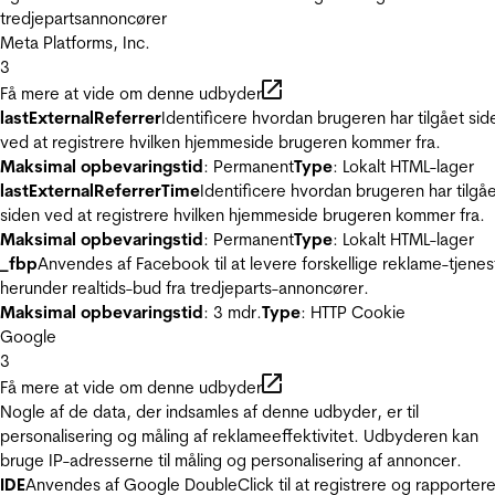
tredjepartsannoncører
Meta Platforms, Inc.
3
Få mere at vide om denne udbyder
lastExternalReferrer
Identificere hvordan brugeren har tilgået sid
ved at registrere hvilken hjemmeside brugeren kommer fra.
Maksimal opbevaringstid
: Permanent
Type
: Lokalt HTML-lager
lastExternalReferrerTime
Identificere hvordan brugeren har tilgå
siden ved at registrere hvilken hjemmeside brugeren kommer fra.
Maksimal opbevaringstid
: Permanent
Type
: Lokalt HTML-lager
_fbp
Anvendes af Facebook til at levere forskellige reklame-tjenes
herunder realtids-bud fra tredjeparts-annoncører.
Maksimal opbevaringstid
: 3 mdr.
Type
: HTTP Cookie
Google
3
Få mere at vide om denne udbyder
Nogle af de data, der indsamles af denne udbyder, er til
personalisering og måling af reklameeffektivitet. Udbyderen kan
bruge IP-adresserne til måling og personalisering af annoncer.
IDE
Anvendes af Google DoubleClick til at registrere og rapporter