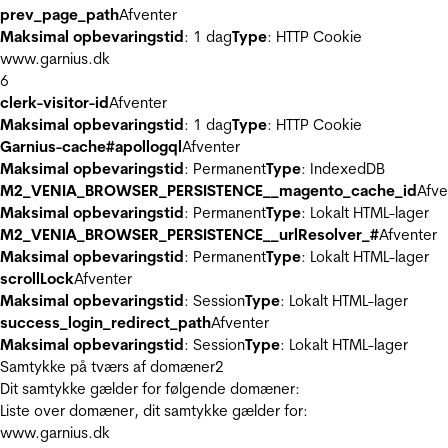
prev_page_path
Afventer
Maksimal opbevaringstid
: 1 dag
Type
: HTTP Cookie
www.garnius.dk
6
clerk-visitor-id
Afventer
Maksimal opbevaringstid
: 1 dag
Type
: HTTP Cookie
Garnius-cache#apollogql
Afventer
Maksimal opbevaringstid
: Permanent
Type
: IndexedDB
M2_VENIA_BROWSER_PERSISTENCE__magento_cache_id
Afve
Maksimal opbevaringstid
: Permanent
Type
: Lokalt HTML-lager
M2_VENIA_BROWSER_PERSISTENCE__urlResolver_#
Afventer
Maksimal opbevaringstid
: Permanent
Type
: Lokalt HTML-lager
scrollLock
Afventer
Maksimal opbevaringstid
: Session
Type
: Lokalt HTML-lager
success_login_redirect_path
Afventer
Maksimal opbevaringstid
: Session
Type
: Lokalt HTML-lager
Samtykke på tværs af domæner
2
Dit samtykke gælder for følgende domæner:
Liste over domæner, dit samtykke gælder for:
www.garnius.dk