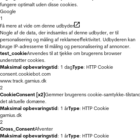
fungere optimalt uden disse cookies.
Google
1
Få mere at vide om denne udbyder
Nogle af de data, der indsamles af denne udbyder, er til
personalisering og måling af reklameeffektivitet. Udbyderen kan
bruge IP-adresserne til måling og personalisering af annoncer.
test_cookie
Anvendes til at tjekke om brugerens browser
understøtter cookies.
Maksimal opbevaringstid
: 1 dag
Type
: HTTP Cookie
consent.cookiebot.com
www.track.garnius.dk
2
CookieConsent [x2]
Gemmer brugerens cookie-samtykke-tilstand
det aktuelle domæne.
Maksimal opbevaringstid
: 1 år
Type
: HTTP Cookie
garnius.dk
2
Cross_Consent
Afventer
Maksimal opbevaringstid
: 1 år
Type
: HTTP Cookie