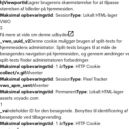
hjViewportId
Lagrer brugerens skærmstørrelse for at tilpasse
størrelsen af billeder på hjemmesiden.
Maksimal opbevaringstid
: Session
Type
: Lokalt HTML-lager
VWO
3
Få mere at vide om denne udbyder
_vwo_uuid_v2
Denne cookie muliggør brugen af split-tests for
hjemmesidens administrator. Split-tests bruges til at måle de
besøgendes navigation på hjemmesiden, og gennem ændringer v
split-tests finder administratoren forbedringer.
Maksimal opbevaringstid
: 1 år
Type
: HTTP Cookie
collect/v.gif
Afventer
Maksimal opbevaringstid
: Session
Type
: Pixel Tracker
vwo_apm_sent
Afventer
Maksimal opbevaringstid
: Permanent
Type
: Lokalt HTML-lager
assets.voyado.com
1
_va
Indeholder ID for den besøgende. Benyttes til identificering af
besøgende ved tilbagevending.
Maksimal opbevaringstid
: 1 år
Type
: HTTP Cookie