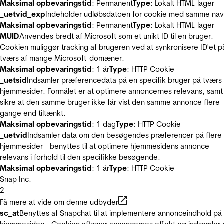
Maksimal opbevaringstid
: Permanent
Type
: Lokalt HTML-lager
_uetvid_exp
Indeholder udløbsdatoen for cookie med samme nav
Maksimal opbevaringstid
: Permanent
Type
: Lokalt HTML-lager
MUID
Anvendes bredt af Microsoft som et unikt ID til en bruger.
Cookien muliggør tracking af brugeren ved at synkronisere ID'et p
tværs af mange Microsoft-domæner.
Maksimal opbevaringstid
: 1 år
Type
: HTTP Cookie
_uetsid
Indsamler præferencedata på en specifik bruger på tværs 
hjemmesider. Formålet er at optimere annoncernes relevans, samt
sikre at den samme bruger ikke får vist den samme annonce flere
gange end tiltænkt.
Maksimal opbevaringstid
: 1 dag
Type
: HTTP Cookie
_uetvid
Indsamler data om den besøgendes præferencer på flere
hjemmesider - benyttes til at optimere hjemmesidens annonce-
relevans i forhold til den specifikke besøgende.
Maksimal opbevaringstid
: 1 år
Type
: HTTP Cookie
Snap Inc.
2
Få mere at vide om denne udbyder
sc_at
Benyttes af Snapchat til at implementere annonceindhold på