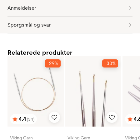
Anmeldelser
Spørgsmål og svar
Relaterede produkter
-29%
-30%
4.4
4.
(34)
Vurdering:
ud af 5 stjerner
Vurd
ud af
Viking Garn
Viking Garn
Viking 