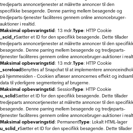
tredjeparts annoncetjenester at målrette annoncer til den
specifikke besøgende. Denne parring mellem besøgende og
tredjeparts-tjenester faciliteres gennem online annoncebruger-
auktioner i realtid.
Maksimal opbevaringstid
: 13 mdr.
Type
: HTTP Cookie
_scid_r
Sætter et ID for den specifikk besøgende. Dette tillader
tredjeparts annoncetjenester at målrette annoncer til den specifik
besøgende. Denne parring mellem besøgende og tredjeparts-
tjenester faciliteres gennem online annoncebruger-auktioner i realt
Maksimal opbevaringstid
: 13 mdr.
Type
: HTTP Cookie
_screload
Benyttes af Snapchat til at implementere annonceindho
på hjemmesiden - Cookien aflæser annoncernes effekt og indsaml
data til yderligere segmentering af brugerne.
Maksimal opbevaringstid
: Session
Type
: HTTP Cookie
u_sclid
Sætter et ID for den specifikk besøgende. Dette tillader
tredjeparts annoncetjenester at målrette annoncer til den specifik
besøgende. Denne parring mellem besøgende og tredjeparts-
tjenester faciliteres gennem online annoncebruger-auktioner i realt
Maksimal opbevaringstid
: Permanent
Type
: Lokalt HTML-lager
u_sclid_r
Sætter et ID for den specifikk besøgende. Dette tillader