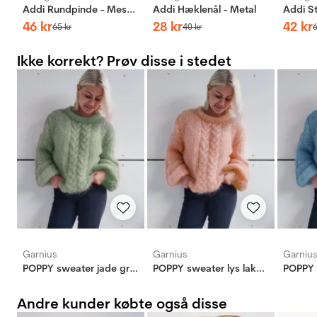
Addi Rundpinde - Messing
Addi Hæklenål - Metal
46
kr
28
kr
42
kr
65
kr
40
kr
Ikke korrekt? Prøv disse i stedet
Garnius
Garnius
Garniu
POPPY sweater jade grøn
POPPY sweater lys lakserosa
POPPY 
Andre kunder købte også disse