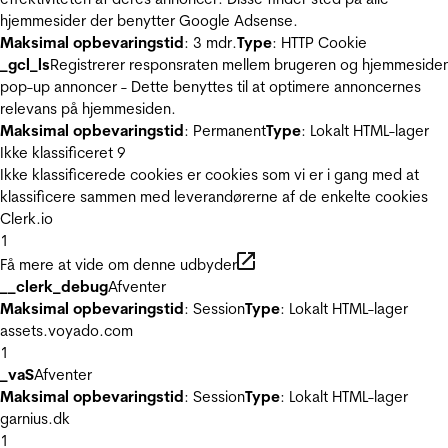
hjemmesider der benytter Google Adsense.
Maksimal opbevaringstid
: 3 mdr.
Type
: HTTP Cookie
_gcl_ls
Registrerer responsraten mellem brugeren og hjemmeside
pop-up annoncer - Dette benyttes til at optimere annoncernes
relevans på hjemmesiden.
Maksimal opbevaringstid
: Permanent
Type
: Lokalt HTML-lager
Ikke klassificeret
9
Ikke klassificerede cookies er cookies som vi er i gang med at
klassificere sammen med leverandørerne af de enkelte cookies
Clerk.io
1
Få mere at vide om denne udbyder
__clerk_debug
Afventer
Maksimal opbevaringstid
: Session
Type
: Lokalt HTML-lager
assets.voyado.com
1
_vaS
Afventer
Maksimal opbevaringstid
: Session
Type
: Lokalt HTML-lager
garnius.dk
1