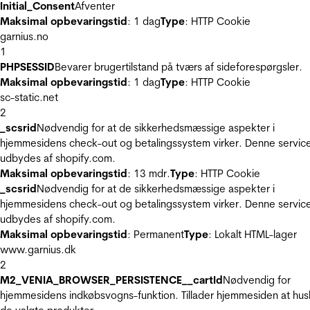
Initial_Consent
Afventer
Maksimal opbevaringstid
: 1 dag
Type
: HTTP Cookie
garnius.no
1
PHPSESSID
Bevarer brugertilstand på tværs af sideforespørgsler.
Maksimal opbevaringstid
: 1 dag
Type
: HTTP Cookie
sc-static.net
2
_scsrid
Nødvendig for at de sikkerhedsmæssige aspekter i
hjemmesidens check-out og betalingssystem virker. Denne servic
udbydes af shopify.com.
Maksimal opbevaringstid
: 13 mdr.
Type
: HTTP Cookie
_scsrid
Nødvendig for at de sikkerhedsmæssige aspekter i
hjemmesidens check-out og betalingssystem virker. Denne servic
udbydes af shopify.com.
Maksimal opbevaringstid
: Permanent
Type
: Lokalt HTML-lager
www.garnius.dk
2
M2_VENIA_BROWSER_PERSISTENCE__cartId
Nødvendig for
hjemmesidens indkøbsvogns-funktion. Tillader hjemmesiden at hus