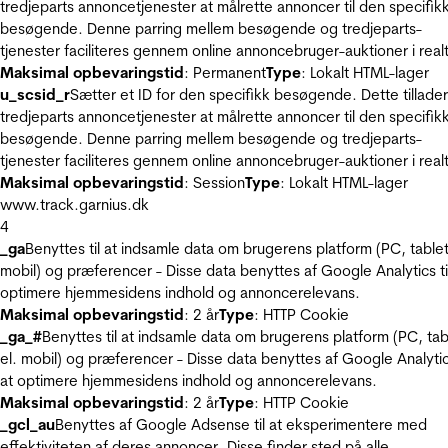
tredjeparts annoncetjenester at målrette annoncer til den specifik
besøgende. Denne parring mellem besøgende og tredjeparts-
tjenester faciliteres gennem online annoncebruger-auktioner i realt
Maksimal opbevaringstid
: Permanent
Type
: Lokalt HTML-lager
u_scsid_r
Sætter et ID for den specifikk besøgende. Dette tillader
tredjeparts annoncetjenester at målrette annoncer til den specifik
besøgende. Denne parring mellem besøgende og tredjeparts-
tjenester faciliteres gennem online annoncebruger-auktioner i realt
Maksimal opbevaringstid
: Session
Type
: Lokalt HTML-lager
www.track.garnius.dk
4
_ga
Benyttes til at indsamle data om brugerens platform (PC, tablet
mobil) og præferencer - Disse data benyttes af Google Analytics til
optimere hjemmesidens indhold og annoncerelevans.
Maksimal opbevaringstid
: 2 år
Type
: HTTP Cookie
_ga_#
Benyttes til at indsamle data om brugerens platform (PC, tab
el. mobil) og præferencer - Disse data benyttes af Google Analytics
at optimere hjemmesidens indhold og annoncerelevans.
Maksimal opbevaringstid
: 2 år
Type
: HTTP Cookie
_gcl_au
Benyttes af Google Adsense til at eksperimentere med
effektiviteten af deres annoncer. Disse finder sted på alle