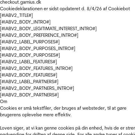
checkout.garnius.dk
Cookiedeklarationen er sidst opdateret d. 8/4/26 af
Cookiebot
[#IABV2_TITLE#]
[#IABV2_BODY_INTRO#]
[#IABV2_BODY_LEGITIMATE_INTEREST_INTRO#]
[#IABV2_BODY_PREFERENCE_INTRO#]
[#IABV2_LABEL_PURPOSES#]
[#IABV2_BODY_PURPOSES_INTRO#]
[#IABV2_BODY_PURPOSES#]
[#IABV2_LABEL_FEATURES#]
[#IABV2_BODY_FEATURES_INTRO#]
[#IABV2_BODY_FEATURES#]
[#IABV2_LABEL_PARTNERS#]
[#IABV2_BODY_PARTNERS_INTRO#]
[#IABV2_BODY_PARTNERS#]
Om
Cookies er små tekstfiler, der bruges af websteder, til at gøre
brugerens oplevelse mere effektiv.
Loven siger, at vi kan genne cookies på din enhed, hvis de er stre
nødvendige for driften af denne side. For alle andre typer af cooki