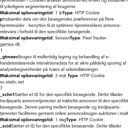
hjemmesiden - Cookien aflæser annoncernes effekt og indsamler 
til yderligere segmentering af brugerne.
Maksimal opbevaringstid
: 1 år
Type
: HTTP Cookie
p
Indsamler data om den besøgendes præferencer på flere
hjemmesider - benyttes til at optimere hjemmesidens annonce-
relevans i forhold til den specifikke besøgende.
Maksimal opbevaringstid
: Session
Type
: Pixel Tracker
garnius.dk
1
_gtmeec
Bruges til midlertidig lagring og behandling af e-
handelsrelaterede interaktionsdata for at sikre pålidelig sporing af
analysebegivenheder på tværs af sideindlæsninger.
Maksimal opbevaringstid
: 3 mdr.
Type
: HTTP Cookie
sc-static.net
7
_schn1
Sætter et ID for den specifikk besøgende. Dette tillader
tredjeparts annoncetjenester at målrette annoncer til den specifik
besøgende. Denne parring mellem besøgende og tredjeparts-
tjenester faciliteres gennem online annoncebruger-auktioner i realt
Maksimal opbevaringstid
: 1 dag
Type
: HTTP Cookie
_scid
Sætter et ID for den specifikke besøgende. Dette tillader