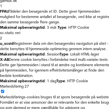
garnius.dk
1
FPAU
Tildeler den besøgende et ID. Dette giver hjemmesiden
mulighed for bestemme antallet af besøgende, ved ikke at registr
den samme besøgende flere gange.
Maksimal opbevaringstid
: 3 mdr.
Type
: HTTP Cookie
sc-static.net
2
u_scsid
Registrerer data om den besøgendes navigation på sitet -
dette benyttes til hjemmeside‐optimering gennem intern analyse.
Maksimal opbevaringstid
: Session
Type
: Lokalt HTML-lager
X-AB
Denne cookie benyttes i forbindelse med multi-variate-tests 
Dette gør hjemmesiden i stand til at ændre og kombinere element
på hjemmesiden, for igennem effektivitetsmålinger at finde den
bedste kombination.
Maksimal opbevaringstid
: 1 dag
Type
: HTTP Cookie
Markedsføring
27
Markedsførings-cookies bruges til at spore besøgende på webste
Formålet er at vise annoncer der er relevante for den enkelte brug
og som dermed er mere værdifulde for udgivere og