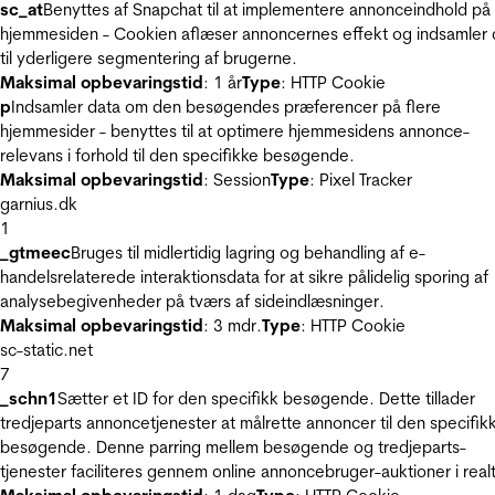
sc_at
Benyttes af Snapchat til at implementere annonceindhold på
hjemmesiden - Cookien aflæser annoncernes effekt og indsamler 
til yderligere segmentering af brugerne.
Maksimal opbevaringstid
: 1 år
Type
: HTTP Cookie
p
Indsamler data om den besøgendes præferencer på flere
hjemmesider - benyttes til at optimere hjemmesidens annonce-
relevans i forhold til den specifikke besøgende.
Maksimal opbevaringstid
: Session
Type
: Pixel Tracker
garnius.dk
1
_gtmeec
Bruges til midlertidig lagring og behandling af e-
handelsrelaterede interaktionsdata for at sikre pålidelig sporing af
analysebegivenheder på tværs af sideindlæsninger.
Maksimal opbevaringstid
: 3 mdr.
Type
: HTTP Cookie
sc-static.net
7
_schn1
Sætter et ID for den specifikk besøgende. Dette tillader
tredjeparts annoncetjenester at målrette annoncer til den specifik
besøgende. Denne parring mellem besøgende og tredjeparts-
tjenester faciliteres gennem online annoncebruger-auktioner i realt