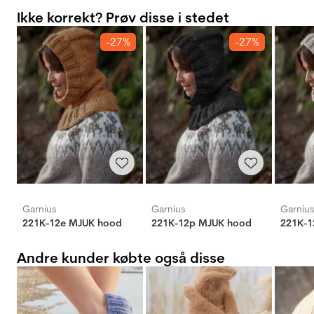
Ikke korrekt? Prøv disse i stedet
-27%
-27%
Garnius
Garnius
Garniu
221K-12e MJUK hood
221K-12p MJUK hood
221K-1
Andre kunder købte også disse