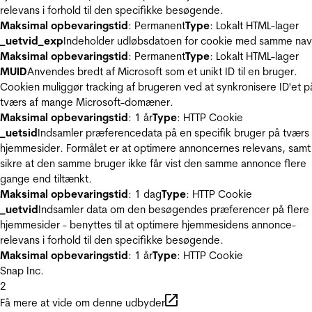
relevans i forhold til den specifikke besøgende.
Maksimal opbevaringstid
: Permanent
Type
: Lokalt HTML-lager
_uetvid_exp
Indeholder udløbsdatoen for cookie med samme nav
Maksimal opbevaringstid
: Permanent
Type
: Lokalt HTML-lager
MUID
Anvendes bredt af Microsoft som et unikt ID til en bruger.
Cookien muliggør tracking af brugeren ved at synkronisere ID'et p
tværs af mange Microsoft-domæner.
Maksimal opbevaringstid
: 1 år
Type
: HTTP Cookie
_uetsid
Indsamler præferencedata på en specifik bruger på tværs 
hjemmesider. Formålet er at optimere annoncernes relevans, samt
sikre at den samme bruger ikke får vist den samme annonce flere
gange end tiltænkt.
Maksimal opbevaringstid
: 1 dag
Type
: HTTP Cookie
_uetvid
Indsamler data om den besøgendes præferencer på flere
hjemmesider - benyttes til at optimere hjemmesidens annonce-
relevans i forhold til den specifikke besøgende.
Maksimal opbevaringstid
: 1 år
Type
: HTTP Cookie
Snap Inc.
2
Få mere at vide om denne udbyder