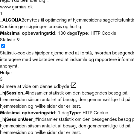
region du befinder dig i.
www.garnius.dk
1
_ALGOLIA
Benyttes til optimering af hjemmesidens søgefeltsfunkti
Cookien gør søgningen præcis og hurtig.
Maksimal opbevaringstid
: 180 dage
Type
: HTTP Cookie
Statistik
9
Statistik-cookies hjælper ejerne med at forstå, hvordan besøgend
interagere med websteder ved at indsamle og rapportere informa
anonymt.
Hotjar
3
Få mere at vide om denne udbyder
_hjSession_#
Indsamler statistik om den besøgendes besøg på
hjemmesiden såsom antallet af besøg, den gennemsnitlige tid på
hjemmesiden og hvilke sider der er læst.
Maksimal opbevaringstid
: 1 dag
Type
: HTTP Cookie
_hjSessionUser_#
Indsamler statistik om den besøgendes besøg 
hjemmesiden såsom antallet af besøg, den gennemsnitlige tid på
hjemmesiden og hvilke sider der er læst.