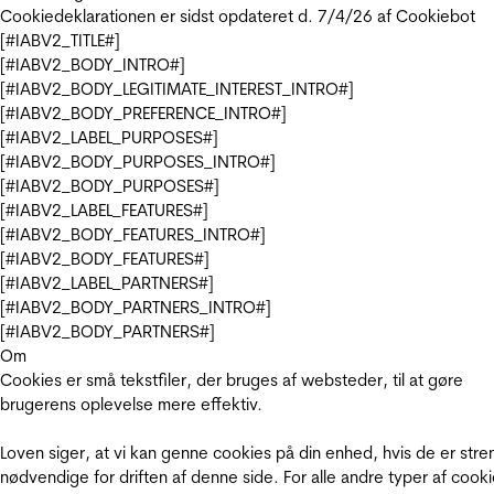
Cookiedeklarationen er sidst opdateret d. 7/4/26 af
Cookiebot
[#IABV2_TITLE#]
[#IABV2_BODY_INTRO#]
[#IABV2_BODY_LEGITIMATE_INTEREST_INTRO#]
[#IABV2_BODY_PREFERENCE_INTRO#]
[#IABV2_LABEL_PURPOSES#]
[#IABV2_BODY_PURPOSES_INTRO#]
[#IABV2_BODY_PURPOSES#]
[#IABV2_LABEL_FEATURES#]
[#IABV2_BODY_FEATURES_INTRO#]
[#IABV2_BODY_FEATURES#]
[#IABV2_LABEL_PARTNERS#]
[#IABV2_BODY_PARTNERS_INTRO#]
[#IABV2_BODY_PARTNERS#]
Om
Cookies er små tekstfiler, der bruges af websteder, til at gøre
brugerens oplevelse mere effektiv.
Loven siger, at vi kan genne cookies på din enhed, hvis de er stre
nødvendige for driften af denne side. For alle andre typer af cooki