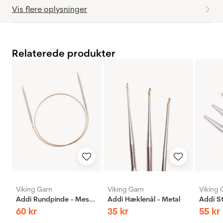
Vis flere oplysninger
Relaterede produkter
Viking Garn
Viking Garn
Viking 
Addi Rundpinde - Messing
Addi Hæklenål - Metal
60
kr
35
kr
55
kr