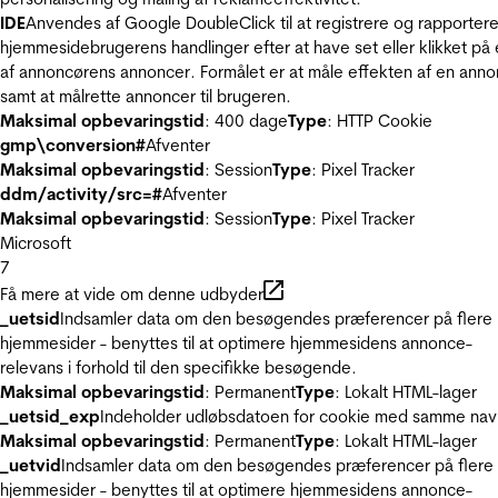
IDE
Anvendes af Google DoubleClick til at registrere og rapporter
hjemmesidebrugerens handlinger efter at have set eller klikket på
af annoncørens annoncer. Formålet er at måle effekten af en ann
samt at målrette annoncer til brugeren.
Maksimal opbevaringstid
: 400 dage
Type
: HTTP Cookie
gmp\conversion#
Afventer
Maksimal opbevaringstid
: Session
Type
: Pixel Tracker
ddm/activity/src=#
Afventer
Maksimal opbevaringstid
: Session
Type
: Pixel Tracker
Microsoft
7
Få mere at vide om denne udbyder
_uetsid
Indsamler data om den besøgendes præferencer på flere
hjemmesider - benyttes til at optimere hjemmesidens annonce-
relevans i forhold til den specifikke besøgende.
Maksimal opbevaringstid
: Permanent
Type
: Lokalt HTML-lager
_uetsid_exp
Indeholder udløbsdatoen for cookie med samme nav
Maksimal opbevaringstid
: Permanent
Type
: Lokalt HTML-lager
_uetvid
Indsamler data om den besøgendes præferencer på flere
hjemmesider - benyttes til at optimere hjemmesidens annonce-