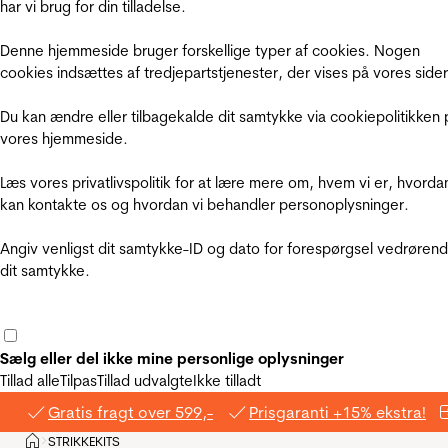
har vi brug for din tilladelse.
Denne hjemmeside bruger forskellige typer af cookies. Nogen
cookies indsættes af tredjepartstjenester, der vises på vores sider
Du kan ændre eller tilbagekalde dit samtykke via cookiepolitikken 
vores hjemmeside.
Læs vores privatlivspolitik for at lære mere om, hvem vi er, hvorda
kan kontakte os og hvordan vi behandler personoplysninger.
Angiv venligst dit samtykke-ID og dato for forespørgsel vedrøren
dit samtykke.
Sælg eller del ikke mine personlige oplysninger
Tillad alle
Tilpas
Tillad udvalgte
Ikke tilladt
Gratis fragt over 599,-
Prisgaranti +15% ekstra!
Hjem
STRIKKEKITS
>