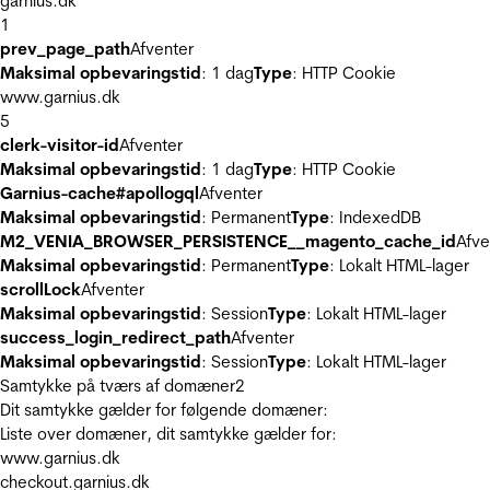
garnius.dk
1
prev_page_path
Afventer
Maksimal opbevaringstid
: 1 dag
Type
: HTTP Cookie
www.garnius.dk
5
clerk-visitor-id
Afventer
Maksimal opbevaringstid
: 1 dag
Type
: HTTP Cookie
Garnius-cache#apollogql
Afventer
Maksimal opbevaringstid
: Permanent
Type
: IndexedDB
M2_VENIA_BROWSER_PERSISTENCE__magento_cache_id
Afve
Maksimal opbevaringstid
: Permanent
Type
: Lokalt HTML-lager
scrollLock
Afventer
Maksimal opbevaringstid
: Session
Type
: Lokalt HTML-lager
success_login_redirect_path
Afventer
Maksimal opbevaringstid
: Session
Type
: Lokalt HTML-lager
Samtykke på tværs af domæner
2
Dit samtykke gælder for følgende domæner:
Liste over domæner, dit samtykke gælder for:
www.garnius.dk
checkout.garnius.dk