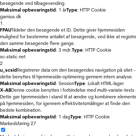
besøgende ved tilbagevending.
Maksimal opbevaringstid
: 1 år
Type
: HTTP Cookie
garnius.dk
1
FPAU
Tildeler den besøgende et ID. Dette giver hjemmesiden
mulighed for bestemme antallet af besøgende, ved ikke at registr
den samme besøgende flere gange.
Maksimal opbevaringstid
: 3 mdr.
Type
: HTTP Cookie
sc-static.net
2
u_scsid
Registrerer data om den besøgendes navigation på sitet -
dette benyttes til hjemmeside‐optimering gennem intern analyse.
Maksimal opbevaringstid
: Session
Type
: Lokalt HTML-lager
X-AB
Denne cookie benyttes i forbindelse med multi-variate-tests 
Dette gør hjemmesiden i stand til at ændre og kombinere element
på hjemmesiden, for igennem effektivitetsmålinger at finde den
bedste kombination.
Maksimal opbevaringstid
: 1 dag
Type
: HTTP Cookie
Markedsføring
27