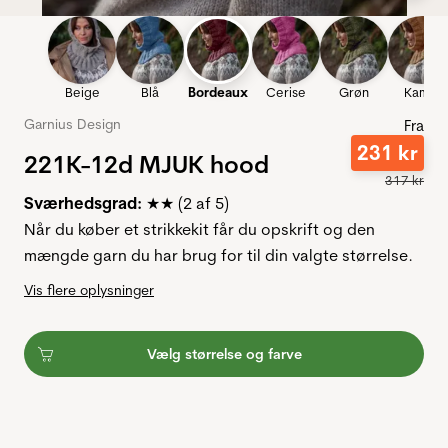
Beige
Blå
Bordeaux
Cerise
Grøn
Kamel
Garnius Design
Fra
231
kr
221K-12d MJUK hood
317
kr
Sværhedsgrad:
★★ (2 af 5)
Når du køber et strikkekit får du opskrift og den
mængde garn du har brug for til din valgte størrelse.
Vis flere oplysninger
Vælg størrelse og farve