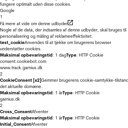
fungere optimalt uden disse cookies.
Google
1
Få mere at vide om denne udbyder
Nogle af de data, der indsamles af denne udbyder, skal bruges til
personalisering og måling af reklameeffektivitet.
test_cookie
Anvendes til at tjekke om brugerens browser
understøtter cookies.
Maksimal opbevaringstid
: 1 dag
Type
: HTTP Cookie
consent.cookiebot.com
www.track.garnius.dk
2
CookieConsent [x2]
Gemmer brugerens cookie-samtykke-tilstand
det aktuelle domæne.
Maksimal opbevaringstid
: 1 år
Type
: HTTP Cookie
garnius.dk
2
Cross_Consent
Afventer
Maksimal opbevaringstid
: 1 år
Type
: HTTP Cookie
Initial_Consent
Afventer