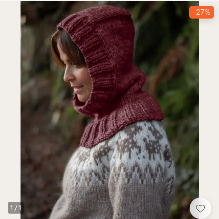
-27%
1
/
1