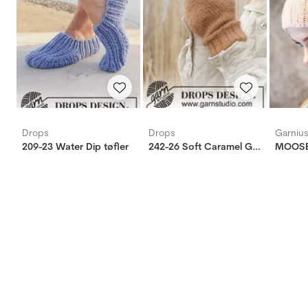
Drops
Drops
Garniu
209-23 Water Dip tøfler
242-26 Soft Caramel Gloves
MOOSE