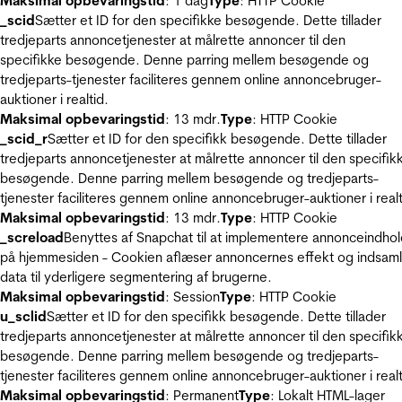
Maksimal opbevaringstid
: 1 dag
Type
: HTTP Cookie
_scid
Sætter et ID for den specifikke besøgende. Dette tillader
tredjeparts annoncetjenester at målrette annoncer til den
specifikke besøgende. Denne parring mellem besøgende og
tredjeparts-tjenester faciliteres gennem online annoncebruger-
auktioner i realtid.
Maksimal opbevaringstid
: 13 mdr.
Type
: HTTP Cookie
_scid_r
Sætter et ID for den specifikk besøgende. Dette tillader
tredjeparts annoncetjenester at målrette annoncer til den specifik
besøgende. Denne parring mellem besøgende og tredjeparts-
tjenester faciliteres gennem online annoncebruger-auktioner i realt
Maksimal opbevaringstid
: 13 mdr.
Type
: HTTP Cookie
_screload
Benyttes af Snapchat til at implementere annonceindho
på hjemmesiden - Cookien aflæser annoncernes effekt og indsaml
data til yderligere segmentering af brugerne.
Maksimal opbevaringstid
: Session
Type
: HTTP Cookie
u_sclid
Sætter et ID for den specifikk besøgende. Dette tillader
tredjeparts annoncetjenester at målrette annoncer til den specifik
besøgende. Denne parring mellem besøgende og tredjeparts-
tjenester faciliteres gennem online annoncebruger-auktioner i realt
Maksimal opbevaringstid
: Permanent
Type
: Lokalt HTML-lager