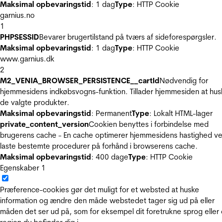
Maksimal opbevaringstid
: 1 dag
Type
: HTTP Cookie
garnius.no
1
PHPSESSID
Bevarer brugertilstand på tværs af sideforespørgsler.
Maksimal opbevaringstid
: 1 dag
Type
: HTTP Cookie
www.garnius.dk
2
M2_VENIA_BROWSER_PERSISTENCE__cartId
Nødvendig for
hjemmesidens indkøbsvogns-funktion. Tillader hjemmesiden at hus
de valgte produkter.
Maksimal opbevaringstid
: Permanent
Type
: Lokalt HTML-lager
private_content_version
Cookien benyttes i forbindelse med
brugerens cache - En cache optimerer hjemmesidens hastighed ve
laste bestemte procedurer på forhånd i browserens cache.
Maksimal opbevaringstid
: 400 dage
Type
: HTTP Cookie
Egenskaber
1
Præference-cookies gør det muligt for et websted at huske
information og ændre den måde webstedet tager sig ud på eller
måden det ser ud på, som for eksempel dit foretrukne sprog eller