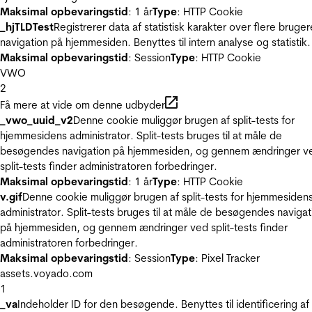
Maksimal opbevaringstid
: 1 år
Type
: HTTP Cookie
_hjTLDTest
Registrerer data af statistisk karakter over flere bruger
navigation på hjemmesiden. Benyttes til intern analyse og statistik.
Maksimal opbevaringstid
: Session
Type
: HTTP Cookie
VWO
2
Få mere at vide om denne udbyder
_vwo_uuid_v2
Denne cookie muliggør brugen af split-tests for
hjemmesidens administrator. Split-tests bruges til at måle de
besøgendes navigation på hjemmesiden, og gennem ændringer v
split-tests finder administratoren forbedringer.
Maksimal opbevaringstid
: 1 år
Type
: HTTP Cookie
v.gif
Denne cookie muliggør brugen af split-tests for hjemmesiden
administrator. Split-tests bruges til at måle de besøgendes navigat
på hjemmesiden, og gennem ændringer ved split-tests finder
administratoren forbedringer.
Maksimal opbevaringstid
: Session
Type
: Pixel Tracker
assets.voyado.com
1
_va
Indeholder ID for den besøgende. Benyttes til identificering af