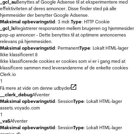
_gcl_au
Benyttes af Google Adsense til at eksperimentere med
effektiviteten af deres annoncer. Disse finder sted på alle
hjemmesider der benytter Google Adsense.
Maksimal opbevaringstid
: 3 mdr.
Type
: HTTP Cookie
_gcl_ls
Registrerer responsraten mellem brugeren og hjemmeside
pop-up annoncer - Dette benyttes til at optimere annoncernes
relevans på hjemmesiden.
Maksimal opbevaringstid
: Permanent
Type
: Lokalt HTML-lager
Ikke klassificeret
8
Ikke klassificerede cookies er cookies som vi er i gang med at
klassificere sammen med leverandørerne af de enkelte cookies
Clerk.io
1
Få mere at vide om denne udbyder
__clerk_debug
Afventer
Maksimal opbevaringstid
: Session
Type
: Lokalt HTML-lager
assets.voyado.com
1
_vaS
Afventer
Maksimal opbevaringstid
: Session
Type
: Lokalt HTML-lager