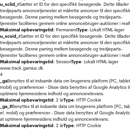
u_sclid_r
Sætter et ID for den specifikk besøgende. Dette tillader
tredjeparts annoncetjenester at målrette annoncer til den specifik
besøgende. Denne parring mellem besøgende og tredjeparts-
tjenester faciliteres gennem online annoncebruger-auktioner i realt
Maksimal opbevaringstid
: Permanent
Type
: Lokalt HTML-lager
u_scsid_r
Sætter et ID for den specifikk besøgende. Dette tillader
tredjeparts annoncetjenester at målrette annoncer til den specifik
besøgende. Denne parring mellem besøgende og tredjeparts-
tjenester faciliteres gennem online annoncebruger-auktioner i realt
Maksimal opbevaringstid
: Session
Type
: Lokalt HTML-lager
www.track.garnius.dk
4
_ga
Benyttes til at indsamle data om brugerens platform (PC, tablet
mobil) og præferencer - Disse data benyttes af Google Analytics til
optimere hjemmesidens indhold og annoncerelevans.
Maksimal opbevaringstid
: 2 år
Type
: HTTP Cookie
_ga_#
Benyttes til at indsamle data om brugerens platform (PC, tab
el. mobil) og præferencer - Disse data benyttes af Google Analytics
at optimere hjemmesidens indhold og annoncerelevans.
Maksimal opbevaringstid
: 2 år
Type
: HTTP Cookie