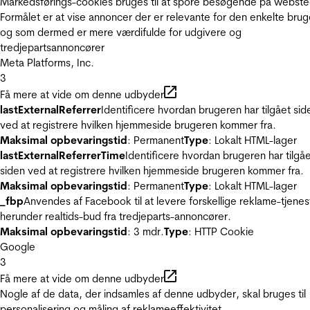
Markedsførings-cookies bruges til at spore besøgende på webste
Formålet er at vise annoncer der er relevante for den enkelte brug
og som dermed er mere værdifulde for udgivere og
tredjepartsannoncører
Meta Platforms, Inc.
3
Få mere at vide om denne udbyder
lastExternalReferrer
Identificere hvordan brugeren har tilgået sid
ved at registrere hvilken hjemmeside brugeren kommer fra.
Maksimal opbevaringstid
: Permanent
Type
: Lokalt HTML-lager
lastExternalReferrerTime
Identificere hvordan brugeren har tilgå
siden ved at registrere hvilken hjemmeside brugeren kommer fra.
Maksimal opbevaringstid
: Permanent
Type
: Lokalt HTML-lager
_fbp
Anvendes af Facebook til at levere forskellige reklame-tjenes
herunder realtids-bud fra tredjeparts-annoncører.
Maksimal opbevaringstid
: 3 mdr.
Type
: HTTP Cookie
Google
3
Få mere at vide om denne udbyder
Nogle af de data, der indsamles af denne udbyder, skal bruges til
personalisering og måling af reklameeffektivitet.