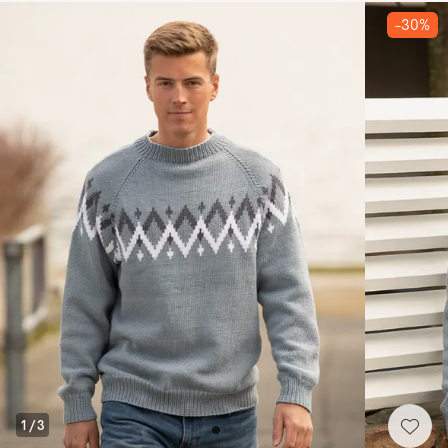
-30%
1
/
3