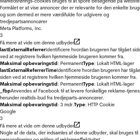
Markedsførings-cookies bruges til at spore besøgende på webste
Formålet er at vise annoncer der er relevante for den enkelte brug
og som dermed er mere værdifulde for udgivere og
tredjepartsannoncører
Meta Platforms, Inc.
3
Få mere at vide om denne udbyder
lastExternalReferrer
Identificere hvordan brugeren har tilgået sid
ved at registrere hvilken hjemmeside brugeren kommer fra.
Maksimal opbevaringstid
: Permanent
Type
: Lokalt HTML-lager
lastExternalReferrerTime
Identificere hvordan brugeren har tilgå
siden ved at registrere hvilken hjemmeside brugeren kommer fra.
Maksimal opbevaringstid
: Permanent
Type
: Lokalt HTML-lager
_fbp
Anvendes af Facebook til at levere forskellige reklame-tjenes
herunder realtids-bud fra tredjeparts-annoncører.
Maksimal opbevaringstid
: 3 mdr.
Type
: HTTP Cookie
Google
3
Få mere at vide om denne udbyder
Nogle af de data, der indsamles af denne udbyder, skal bruges til
personalisering og måling af reklameeffektivitet.