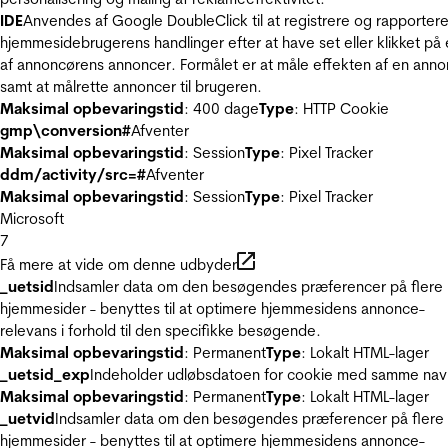
IDE
Anvendes af Google DoubleClick til at registrere og rapporter
hjemmesidebrugerens handlinger efter at have set eller klikket på
af annoncørens annoncer. Formålet er at måle effekten af en ann
samt at målrette annoncer til brugeren.
Maksimal opbevaringstid
: 400 dage
Type
: HTTP Cookie
gmp\conversion#
Afventer
Maksimal opbevaringstid
: Session
Type
: Pixel Tracker
ddm/activity/src=#
Afventer
Maksimal opbevaringstid
: Session
Type
: Pixel Tracker
Microsoft
7
Få mere at vide om denne udbyder
_uetsid
Indsamler data om den besøgendes præferencer på flere
hjemmesider - benyttes til at optimere hjemmesidens annonce-
relevans i forhold til den specifikke besøgende.
Maksimal opbevaringstid
: Permanent
Type
: Lokalt HTML-lager
_uetsid_exp
Indeholder udløbsdatoen for cookie med samme nav
Maksimal opbevaringstid
: Permanent
Type
: Lokalt HTML-lager
_uetvid
Indsamler data om den besøgendes præferencer på flere
hjemmesider - benyttes til at optimere hjemmesidens annonce-