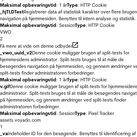
Maksimal opbevaringstid
: 1 år
Type
: HTTP Cookie
_hjTLDTest
Registrerer data af statistisk karakter over flere bruger
navigation på hjemmesiden. Benyttes til intern analyse og statistik.
Maksimal opbevaringstid
: Session
Type
: HTTP Cookie
VWO
2
Få mere at vide om denne udbyder
_vwo_uuid_v2
Denne cookie muliggør brugen af split-tests for
hjemmesidens administrator. Split-tests bruges til at måle de
besøgendes navigation på hjemmesiden, og gennem ændringer v
split-tests finder administratoren forbedringer.
Maksimal opbevaringstid
: 1 år
Type
: HTTP Cookie
v.gif
Denne cookie muliggør brugen af split-tests for hjemmesiden
administrator. Split-tests bruges til at måle de besøgendes navigat
på hjemmesiden, og gennem ændringer ved split-tests finder
administratoren forbedringer.
Maksimal opbevaringstid
: Session
Type
: Pixel Tracker
assets.voyado.com
1
_va
Indeholder ID for den besøgende. Benyttes til identificering af