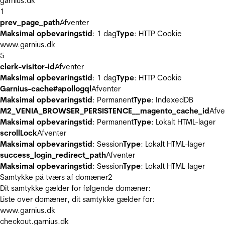
garnius.dk
1
prev_page_path
Afventer
Maksimal opbevaringstid
: 1 dag
Type
: HTTP Cookie
www.garnius.dk
5
clerk-visitor-id
Afventer
Maksimal opbevaringstid
: 1 dag
Type
: HTTP Cookie
Garnius-cache#apollogql
Afventer
Maksimal opbevaringstid
: Permanent
Type
: IndexedDB
M2_VENIA_BROWSER_PERSISTENCE__magento_cache_id
Afve
Maksimal opbevaringstid
: Permanent
Type
: Lokalt HTML-lager
scrollLock
Afventer
Maksimal opbevaringstid
: Session
Type
: Lokalt HTML-lager
success_login_redirect_path
Afventer
Maksimal opbevaringstid
: Session
Type
: Lokalt HTML-lager
Samtykke på tværs af domæner
2
Dit samtykke gælder for følgende domæner:
Liste over domæner, dit samtykke gælder for:
www.garnius.dk
checkout.garnius.dk