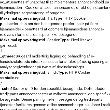
sc_at
Benyttes af Snapchat til at implementere annonceindhold på
hjemmesiden - Cookien aflæser annoncernes effekt og indsamler 
til yderligere segmentering af brugerne.
Maksimal opbevaringstid
: 1 år
Type
: HTTP Cookie
p
Indsamler data om den besøgendes præferencer på flere
hjemmesider - benyttes til at optimere hjemmesidens annonce-
relevans i forhold til den specifikke besøgende.
Maksimal opbevaringstid
: Session
Type
: Pixel Tracker
garnius.dk
1
_gtmeec
Bruges til midlertidig lagring og behandling af e-
handelsrelaterede interaktionsdata for at sikre pålidelig sporing af
analysebegivenheder på tværs af sideindlæsninger.
Maksimal opbevaringstid
: 3 mdr.
Type
: HTTP Cookie
sc-static.net
7
_schn1
Sætter et ID for den specifikk besøgende. Dette tillader
tredjeparts annoncetjenester at målrette annoncer til den specifik
besøgende. Denne parring mellem besøgende og tredjeparts-
tjenester faciliteres gennem online annoncebruger-auktioner i realt