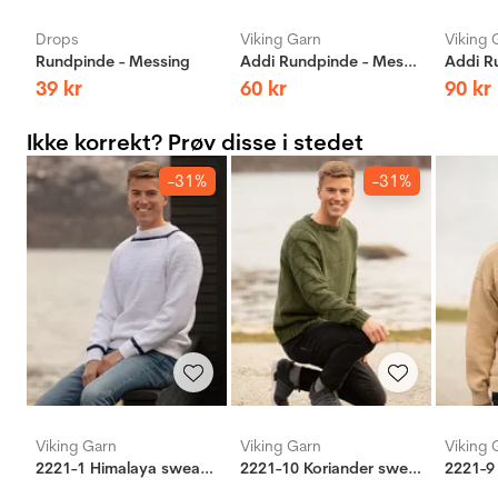
Drops
Viking Garn
Viking 
Rundpinde - Messing
Addi Rundpinde - Messing
39
kr
60
kr
90
kr
Ikke korrekt? Prøv disse i stedet
-31%
-31%
Viking Garn
Viking Garn
Viking 
2221-1 Himalaya sweater
2221-10 Koriander sweater
2221-9