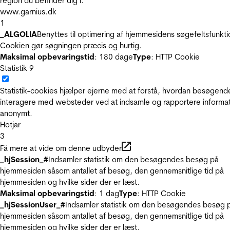
region du befinder dig i.
www.garnius.dk
1
_ALGOLIA
Benyttes til optimering af hjemmesidens søgefeltsfunkti
Cookien gør søgningen præcis og hurtig.
Maksimal opbevaringstid
: 180 dage
Type
: HTTP Cookie
Statistik
9
Statistik-cookies hjælper ejerne med at forstå, hvordan besøgend
interagere med websteder ved at indsamle og rapportere informa
anonymt.
Hotjar
3
Få mere at vide om denne udbyder
_hjSession_#
Indsamler statistik om den besøgendes besøg på
hjemmesiden såsom antallet af besøg, den gennemsnitlige tid på
hjemmesiden og hvilke sider der er læst.
Maksimal opbevaringstid
: 1 dag
Type
: HTTP Cookie
_hjSessionUser_#
Indsamler statistik om den besøgendes besøg 
hjemmesiden såsom antallet af besøg, den gennemsnitlige tid på
hjemmesiden og hvilke sider der er læst.