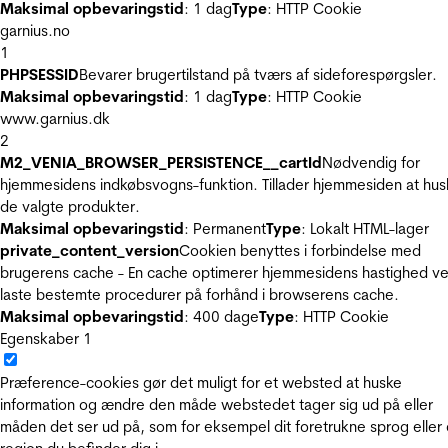
Maksimal opbevaringstid
: 1 dag
Type
: HTTP Cookie
garnius.no
1
PHPSESSID
Bevarer brugertilstand på tværs af sideforespørgsler.
Maksimal opbevaringstid
: 1 dag
Type
: HTTP Cookie
www.garnius.dk
2
M2_VENIA_BROWSER_PERSISTENCE__cartId
Nødvendig for
hjemmesidens indkøbsvogns-funktion. Tillader hjemmesiden at hus
de valgte produkter.
Maksimal opbevaringstid
: Permanent
Type
: Lokalt HTML-lager
private_content_version
Cookien benyttes i forbindelse med
brugerens cache - En cache optimerer hjemmesidens hastighed ve
laste bestemte procedurer på forhånd i browserens cache.
Maksimal opbevaringstid
: 400 dage
Type
: HTTP Cookie
Egenskaber
1
Præference-cookies gør det muligt for et websted at huske
information og ændre den måde webstedet tager sig ud på eller
måden det ser ud på, som for eksempel dit foretrukne sprog eller