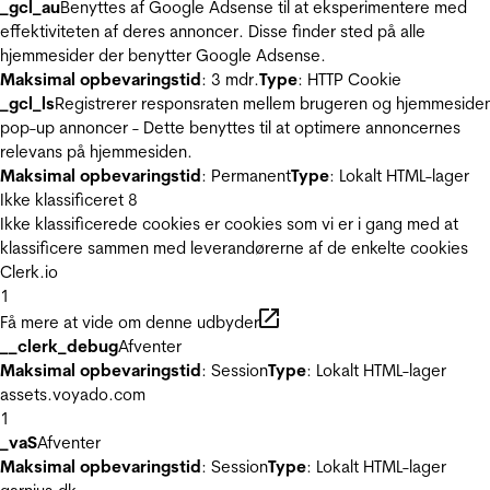
_gcl_au
Benyttes af Google Adsense til at eksperimentere med
effektiviteten af deres annoncer. Disse finder sted på alle
hjemmesider der benytter Google Adsense.
Maksimal opbevaringstid
: 3 mdr.
Type
: HTTP Cookie
_gcl_ls
Registrerer responsraten mellem brugeren og hjemmeside
pop-up annoncer - Dette benyttes til at optimere annoncernes
relevans på hjemmesiden.
Maksimal opbevaringstid
: Permanent
Type
: Lokalt HTML-lager
Ikke klassificeret
8
Ikke klassificerede cookies er cookies som vi er i gang med at
klassificere sammen med leverandørerne af de enkelte cookies
Clerk.io
1
Få mere at vide om denne udbyder
__clerk_debug
Afventer
Maksimal opbevaringstid
: Session
Type
: Lokalt HTML-lager
assets.voyado.com
1
_vaS
Afventer
Maksimal opbevaringstid
: Session
Type
: Lokalt HTML-lager