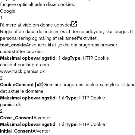
fungere optimalt uden disse cookies.
Google
1
Få mere at vide om denne udbyder
Nogle af de data, der indsamles af denne udbyder, skal bruges til
personalisering og måling af reklameeffektivitet.
test_cookie
Anvendes til at tjekke om brugerens browser
understøtter cookies.
Maksimal opbevaringstid
: 1 dag
Type
: HTTP Cookie
consent.cookiebot.com
www.track.garnius.dk
2
CookieConsent [x2]
Gemmer brugerens cookie-samtykke-tilstand
det aktuelle domæne.
Maksimal opbevaringstid
: 1 år
Type
: HTTP Cookie
garnius.dk
2
Cross_Consent
Afventer
Maksimal opbevaringstid
: 1 år
Type
: HTTP Cookie
Initial_Consent
Afventer