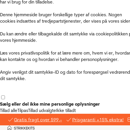
har vi brug for din tilladelse.
Denne hjemmeside bruger forskellige typer af cookies. Nogen
cookies indsættes af tredjepartstjenester, der vises på vores sider
Du kan ændre eller tilbagekalde dit samtykke via cookiepolitikken 
vores hjemmeside.
Læs vores privatlivspolitik for at lære mere om, hvem vi er, hvorda
kan kontakte os og hvordan vi behandler personoplysninger.
Angiv venligst dit samtykke-ID og dato for forespørgsel vedrøren
dit samtykke.
Sælg eller del ikke mine personlige oplysninger
Tillad alle
Tilpas
Tillad udvalgte
Ikke tilladt
Gratis fragt over 599,-
Prisgaranti +15% ekstra!
Hjem
STRIKKEKITS
>