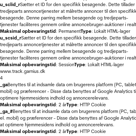
u_sclid_r
Sætter et ID for den specifikk besøgende. Dette tillader
tredjeparts annoncetjenester at målrette annoncer til den specifik
besøgende. Denne parring mellem besøgende og tredjeparts-
tjenester faciliteres gennem online annoncebruger-auktioner i realt
Maksimal opbevaringstid
: Permanent
Type
: Lokalt HTML-lager
u_scsid_r
Sætter et ID for den specifikk besøgende. Dette tillader
tredjeparts annoncetjenester at målrette annoncer til den specifik
besøgende. Denne parring mellem besøgende og tredjeparts-
tjenester faciliteres gennem online annoncebruger-auktioner i realt
Maksimal opbevaringstid
: Session
Type
: Lokalt HTML-lager
www.track.garnius.dk
4
_ga
Benyttes til at indsamle data om brugerens platform (PC, tablet
mobil) og præferencer - Disse data benyttes af Google Analytics til
optimere hjemmesidens indhold og annoncerelevans.
Maksimal opbevaringstid
: 2 år
Type
: HTTP Cookie
_ga_#
Benyttes til at indsamle data om brugerens platform (PC, tab
el. mobil) og præferencer - Disse data benyttes af Google Analytics
at optimere hjemmesidens indhold og annoncerelevans.
Maksimal opbevaringstid
: 2 år
Type
: HTTP Cookie