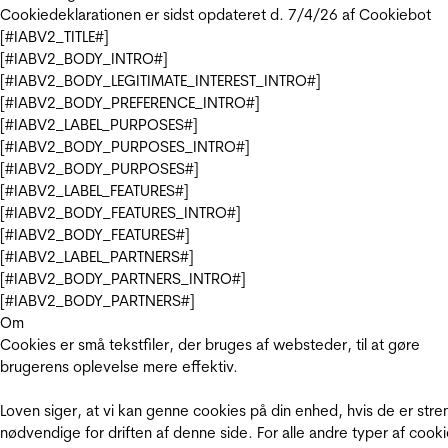
Cookiedeklarationen er sidst opdateret d. 7/4/26 af
Cookiebot
[#IABV2_TITLE#]
[#IABV2_BODY_INTRO#]
[#IABV2_BODY_LEGITIMATE_INTEREST_INTRO#]
[#IABV2_BODY_PREFERENCE_INTRO#]
[#IABV2_LABEL_PURPOSES#]
[#IABV2_BODY_PURPOSES_INTRO#]
[#IABV2_BODY_PURPOSES#]
[#IABV2_LABEL_FEATURES#]
[#IABV2_BODY_FEATURES_INTRO#]
[#IABV2_BODY_FEATURES#]
[#IABV2_LABEL_PARTNERS#]
[#IABV2_BODY_PARTNERS_INTRO#]
[#IABV2_BODY_PARTNERS#]
Om
Cookies er små tekstfiler, der bruges af websteder, til at gøre
brugerens oplevelse mere effektiv.
Loven siger, at vi kan genne cookies på din enhed, hvis de er stre
nødvendige for driften af denne side. For alle andre typer af cooki