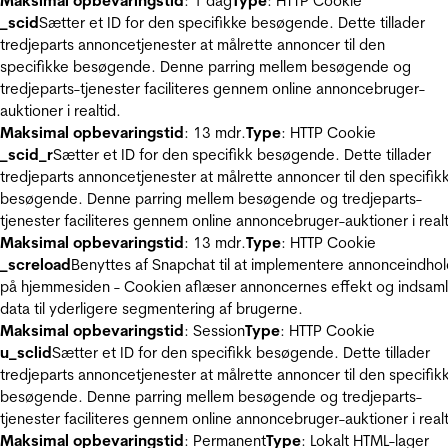
Maksimal opbevaringstid
: 1 dag
Type
: HTTP Cookie
_scid
Sætter et ID for den specifikke besøgende. Dette tillader
tredjeparts annoncetjenester at målrette annoncer til den
specifikke besøgende. Denne parring mellem besøgende og
tredjeparts-tjenester faciliteres gennem online annoncebruger-
auktioner i realtid.
Maksimal opbevaringstid
: 13 mdr.
Type
: HTTP Cookie
_scid_r
Sætter et ID for den specifikk besøgende. Dette tillader
tredjeparts annoncetjenester at målrette annoncer til den specifik
besøgende. Denne parring mellem besøgende og tredjeparts-
tjenester faciliteres gennem online annoncebruger-auktioner i realt
Maksimal opbevaringstid
: 13 mdr.
Type
: HTTP Cookie
_screload
Benyttes af Snapchat til at implementere annonceindho
på hjemmesiden - Cookien aflæser annoncernes effekt og indsaml
data til yderligere segmentering af brugerne.
Maksimal opbevaringstid
: Session
Type
: HTTP Cookie
u_sclid
Sætter et ID for den specifikk besøgende. Dette tillader
tredjeparts annoncetjenester at målrette annoncer til den specifik
besøgende. Denne parring mellem besøgende og tredjeparts-
tjenester faciliteres gennem online annoncebruger-auktioner i realt
Maksimal opbevaringstid
: Permanent
Type
: Lokalt HTML-lager