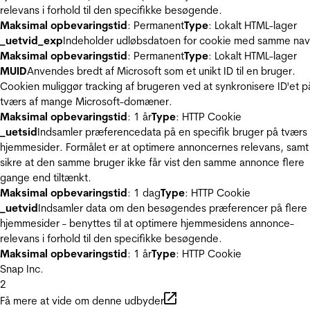
relevans i forhold til den specifikke besøgende.
Maksimal opbevaringstid
: Permanent
Type
: Lokalt HTML-lager
_uetvid_exp
Indeholder udløbsdatoen for cookie med samme nav
Maksimal opbevaringstid
: Permanent
Type
: Lokalt HTML-lager
MUID
Anvendes bredt af Microsoft som et unikt ID til en bruger.
Cookien muliggør tracking af brugeren ved at synkronisere ID'et p
tværs af mange Microsoft-domæner.
Maksimal opbevaringstid
: 1 år
Type
: HTTP Cookie
_uetsid
Indsamler præferencedata på en specifik bruger på tværs 
hjemmesider. Formålet er at optimere annoncernes relevans, samt
sikre at den samme bruger ikke får vist den samme annonce flere
gange end tiltænkt.
Maksimal opbevaringstid
: 1 dag
Type
: HTTP Cookie
_uetvid
Indsamler data om den besøgendes præferencer på flere
hjemmesider - benyttes til at optimere hjemmesidens annonce-
relevans i forhold til den specifikke besøgende.
Maksimal opbevaringstid
: 1 år
Type
: HTTP Cookie
Snap Inc.
2
Få mere at vide om denne udbyder