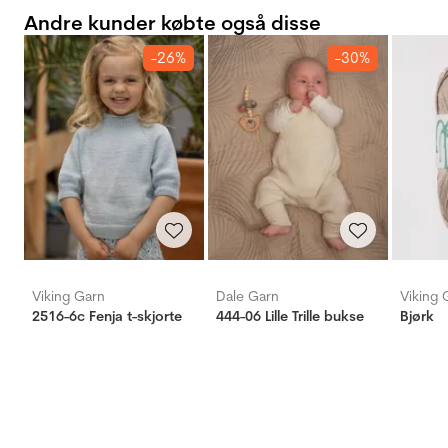
Andre kunder købte også disse
-26%
-30%
Viking Garn
Dale Garn
Viking 
2516-6c Fenja t-skjorte
444-06 Lille Trille bukse
Bjørk