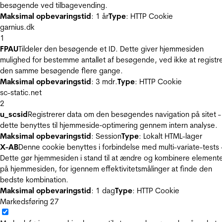
besøgende ved tilbagevending.
Maksimal opbevaringstid
: 1 år
Type
: HTTP Cookie
garnius.dk
1
FPAU
Tildeler den besøgende et ID. Dette giver hjemmesiden
mulighed for bestemme antallet af besøgende, ved ikke at registr
den samme besøgende flere gange.
Maksimal opbevaringstid
: 3 mdr.
Type
: HTTP Cookie
sc-static.net
2
u_scsid
Registrerer data om den besøgendes navigation på sitet -
dette benyttes til hjemmeside‐optimering gennem intern analyse.
Maksimal opbevaringstid
: Session
Type
: Lokalt HTML-lager
X-AB
Denne cookie benyttes i forbindelse med multi-variate-tests 
Dette gør hjemmesiden i stand til at ændre og kombinere element
på hjemmesiden, for igennem effektivitetsmålinger at finde den
bedste kombination.
Maksimal opbevaringstid
: 1 dag
Type
: HTTP Cookie
Markedsføring
27