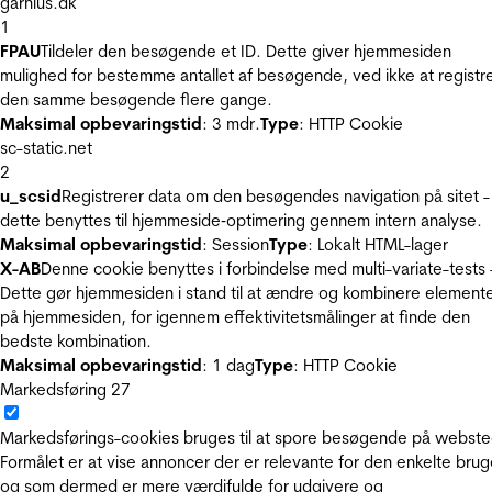
garnius.dk
1
FPAU
Tildeler den besøgende et ID. Dette giver hjemmesiden
mulighed for bestemme antallet af besøgende, ved ikke at registr
den samme besøgende flere gange.
Maksimal opbevaringstid
: 3 mdr.
Type
: HTTP Cookie
sc-static.net
2
u_scsid
Registrerer data om den besøgendes navigation på sitet -
dette benyttes til hjemmeside‐optimering gennem intern analyse.
Maksimal opbevaringstid
: Session
Type
: Lokalt HTML-lager
X-AB
Denne cookie benyttes i forbindelse med multi-variate-tests 
Dette gør hjemmesiden i stand til at ændre og kombinere element
på hjemmesiden, for igennem effektivitetsmålinger at finde den
bedste kombination.
Maksimal opbevaringstid
: 1 dag
Type
: HTTP Cookie
Markedsføring
27
Markedsførings-cookies bruges til at spore besøgende på webste
Formålet er at vise annoncer der er relevante for den enkelte brug
og som dermed er mere værdifulde for udgivere og