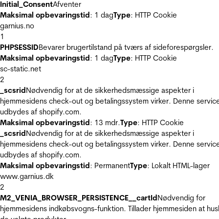
Initial_Consent
Afventer
Maksimal opbevaringstid
: 1 dag
Type
: HTTP Cookie
garnius.no
1
PHPSESSID
Bevarer brugertilstand på tværs af sideforespørgsler.
Maksimal opbevaringstid
: 1 dag
Type
: HTTP Cookie
sc-static.net
2
_scsrid
Nødvendig for at de sikkerhedsmæssige aspekter i
hjemmesidens check-out og betalingssystem virker. Denne servic
udbydes af shopify.com.
Maksimal opbevaringstid
: 13 mdr.
Type
: HTTP Cookie
_scsrid
Nødvendig for at de sikkerhedsmæssige aspekter i
hjemmesidens check-out og betalingssystem virker. Denne servic
udbydes af shopify.com.
Maksimal opbevaringstid
: Permanent
Type
: Lokalt HTML-lager
www.garnius.dk
2
M2_VENIA_BROWSER_PERSISTENCE__cartId
Nødvendig for
hjemmesidens indkøbsvogns-funktion. Tillader hjemmesiden at hus