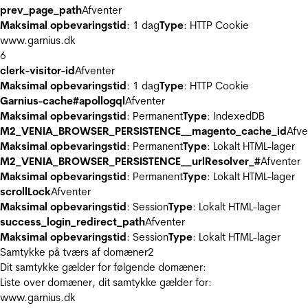
prev_page_path
Afventer
Maksimal opbevaringstid
: 1 dag
Type
: HTTP Cookie
www.garnius.dk
6
clerk-visitor-id
Afventer
Maksimal opbevaringstid
: 1 dag
Type
: HTTP Cookie
Garnius-cache#apollogql
Afventer
Maksimal opbevaringstid
: Permanent
Type
: IndexedDB
M2_VENIA_BROWSER_PERSISTENCE__magento_cache_id
Afve
Maksimal opbevaringstid
: Permanent
Type
: Lokalt HTML-lager
M2_VENIA_BROWSER_PERSISTENCE__urlResolver_#
Afventer
Maksimal opbevaringstid
: Permanent
Type
: Lokalt HTML-lager
scrollLock
Afventer
Maksimal opbevaringstid
: Session
Type
: Lokalt HTML-lager
success_login_redirect_path
Afventer
Maksimal opbevaringstid
: Session
Type
: Lokalt HTML-lager
Samtykke på tværs af domæner
2
Dit samtykke gælder for følgende domæner:
Liste over domæner, dit samtykke gælder for:
www.garnius.dk