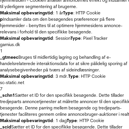
hjemmesiden - Cookien aflæser annoncernes effekt og indsamler 
til yderligere segmentering af brugerne.
Maksimal opbevaringstid
: 1 år
Type
: HTTP Cookie
p
Indsamler data om den besøgendes præferencer på flere
hjemmesider - benyttes til at optimere hjemmesidens annonce-
relevans i forhold til den specifikke besøgende.
Maksimal opbevaringstid
: Session
Type
: Pixel Tracker
garnius.dk
1
_gtmeec
Bruges til midlertidig lagring og behandling af e-
handelsrelaterede interaktionsdata for at sikre pålidelig sporing af
analysebegivenheder på tværs af sideindlæsninger.
Maksimal opbevaringstid
: 3 mdr.
Type
: HTTP Cookie
sc-static.net
7
_schn1
Sætter et ID for den specifikk besøgende. Dette tillader
tredjeparts annoncetjenester at målrette annoncer til den specifik
besøgende. Denne parring mellem besøgende og tredjeparts-
tjenester faciliteres gennem online annoncebruger-auktioner i realt
Maksimal opbevaringstid
: 1 dag
Type
: HTTP Cookie
_scid
Sætter et ID for den specifikke besøgende. Dette tillader