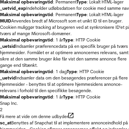
Maksimal opbevaringstid
: Permanent
Type
: Lokalt HTML-lager
_uetvid_exp
Indeholder udløbsdatoen for cookie med samme nav
Maksimal opbevaringstid
: Permanent
Type
: Lokalt HTML-lager
MUID
Anvendes bredt af Microsoft som et unikt ID til en bruger.
Cookien muliggør tracking af brugeren ved at synkronisere ID'et p
tværs af mange Microsoft-domæner.
Maksimal opbevaringstid
: 1 år
Type
: HTTP Cookie
_uetsid
Indsamler præferencedata på en specifik bruger på tværs 
hjemmesider. Formålet er at optimere annoncernes relevans, samt
sikre at den samme bruger ikke får vist den samme annonce flere
gange end tiltænkt.
Maksimal opbevaringstid
: 1 dag
Type
: HTTP Cookie
_uetvid
Indsamler data om den besøgendes præferencer på flere
hjemmesider - benyttes til at optimere hjemmesidens annonce-
relevans i forhold til den specifikke besøgende.
Maksimal opbevaringstid
: 1 år
Type
: HTTP Cookie
Snap Inc.
2
Få mere at vide om denne udbyder
sc_at
Benyttes af Snapchat til at implementere annonceindhold på