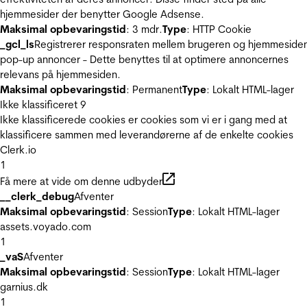
hjemmesider der benytter Google Adsense.
Maksimal opbevaringstid
: 3 mdr.
Type
: HTTP Cookie
_gcl_ls
Registrerer responsraten mellem brugeren og hjemmeside
pop-up annoncer - Dette benyttes til at optimere annoncernes
relevans på hjemmesiden.
Maksimal opbevaringstid
: Permanent
Type
: Lokalt HTML-lager
Ikke klassificeret
9
Ikke klassificerede cookies er cookies som vi er i gang med at
klassificere sammen med leverandørerne af de enkelte cookies
Clerk.io
1
Få mere at vide om denne udbyder
__clerk_debug
Afventer
Maksimal opbevaringstid
: Session
Type
: Lokalt HTML-lager
assets.voyado.com
1
_vaS
Afventer
Maksimal opbevaringstid
: Session
Type
: Lokalt HTML-lager
garnius.dk
1