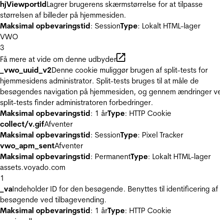
hjViewportId
Lagrer brugerens skærmstørrelse for at tilpasse
størrelsen af billeder på hjemmesiden.
Maksimal opbevaringstid
: Session
Type
: Lokalt HTML-lager
VWO
3
Få mere at vide om denne udbyder
_vwo_uuid_v2
Denne cookie muliggør brugen af split-tests for
hjemmesidens administrator. Split-tests bruges til at måle de
besøgendes navigation på hjemmesiden, og gennem ændringer v
split-tests finder administratoren forbedringer.
Maksimal opbevaringstid
: 1 år
Type
: HTTP Cookie
collect/v.gif
Afventer
Maksimal opbevaringstid
: Session
Type
: Pixel Tracker
vwo_apm_sent
Afventer
Maksimal opbevaringstid
: Permanent
Type
: Lokalt HTML-lager
assets.voyado.com
1
_va
Indeholder ID for den besøgende. Benyttes til identificering af
besøgende ved tilbagevending.
Maksimal opbevaringstid
: 1 år
Type
: HTTP Cookie