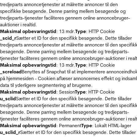
tredjeparts annoncetjenester at målrette annoncer til den
specifikke besøgende. Denne parring mellem besøgende og
tredjeparts-tjenester faciliteres gennem online annoncebruger-
auktioner i realtid.
Maksimal opbevaringstid
: 13 mdr.
Type
: HTTP Cookie
_scid_r
Sætter et ID for den specifikk besøgende. Dette tillader
tredjeparts annoncetjenester at målrette annoncer til den specifik
besøgende. Denne parring mellem besøgende og tredjeparts-
tjenester faciliteres gennem online annoncebruger-auktioner i realt
Maksimal opbevaringstid
: 13 mdr.
Type
: HTTP Cookie
_screload
Benyttes af Snapchat til at implementere annonceindho
på hjemmesiden - Cookien aflæser annoncernes effekt og indsaml
data til yderligere segmentering af brugerne.
Maksimal opbevaringstid
: Session
Type
: HTTP Cookie
u_sclid
Sætter et ID for den specifikk besøgende. Dette tillader
tredjeparts annoncetjenester at målrette annoncer til den specifik
besøgende. Denne parring mellem besøgende og tredjeparts-
tjenester faciliteres gennem online annoncebruger-auktioner i realt
Maksimal opbevaringstid
: Permanent
Type
: Lokalt HTML-lager
u_sclid_r
Sætter et ID for den specifikk besøgende. Dette tillader