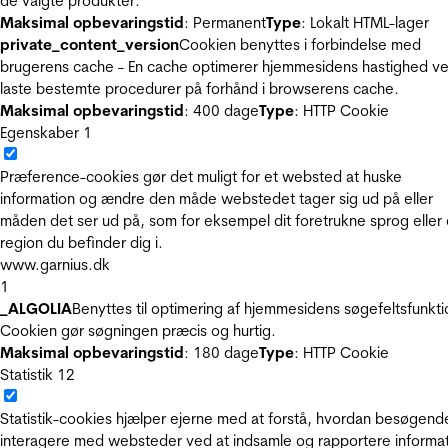
de valgte produkter.
Maksimal opbevaringstid
: Permanent
Type
: Lokalt HTML-lager
private_content_version
Cookien benyttes i forbindelse med
brugerens cache - En cache optimerer hjemmesidens hastighed ve
laste bestemte procedurer på forhånd i browserens cache.
Maksimal opbevaringstid
: 400 dage
Type
: HTTP Cookie
Egenskaber
1
Præference-cookies gør det muligt for et websted at huske
information og ændre den måde webstedet tager sig ud på eller
måden det ser ud på, som for eksempel dit foretrukne sprog eller
region du befinder dig i.
www.garnius.dk
1
_ALGOLIA
Benyttes til optimering af hjemmesidens søgefeltsfunkti
Cookien gør søgningen præcis og hurtig.
Maksimal opbevaringstid
: 180 dage
Type
: HTTP Cookie
Statistik
12
Statistik-cookies hjælper ejerne med at forstå, hvordan besøgend
interagere med websteder ved at indsamle og rapportere informa