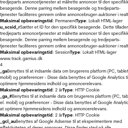
tredjeparts annoncetjenester at målrette annoncer til den specifik
besøgende. Denne parring mellem besøgende og tredjeparts-
tjenester faciliteres gennem online annoncebruger-auktioner i realt
Maksimal opbevaringstid
: Permanent
Type
: Lokalt HTML-lager
u_scsid_r
Sætter et ID for den specifikk besøgende. Dette tillader
tredjeparts annoncetjenester at målrette annoncer til den specifik
besøgende. Denne parring mellem besøgende og tredjeparts-
tjenester faciliteres gennem online annoncebruger-auktioner i realt
Maksimal opbevaringstid
: Session
Type
: Lokalt HTML-lager
www.track.garnius.dk
4
_ga
Benyttes til at indsamle data om brugerens platform (PC, tablet
mobil) og præferencer - Disse data benyttes af Google Analytics til
optimere hjemmesidens indhold og annoncerelevans.
Maksimal opbevaringstid
: 2 år
Type
: HTTP Cookie
_ga_#
Benyttes til at indsamle data om brugerens platform (PC, tab
el. mobil) og præferencer - Disse data benyttes af Google Analytics
at optimere hjemmesidens indhold og annoncerelevans.
Maksimal opbevaringstid
: 2 år
Type
: HTTP Cookie
_gcl_au
Benyttes af Google Adsense til at eksperimentere med
effektiviteten af deres annoncer. Disse finder sted på alle