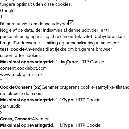
fungere optimalt uden disse cookies.
Google
1
Få mere at vide om denne udbyder
Nogle af de data, der indsamles af denne udbyder, er til
personalisering og måling af reklameeffektivitet. Udbyderen kan
bruge IP-adresserne til måling og personalisering af annoncer.
test_cookie
Anvendes til at tjekke om brugerens browser
understøtter cookies.
Maksimal opbevaringstid
: 1 dag
Type
: HTTP Cookie
consent.cookiebot.com
www.track.garnius.dk
2
CookieConsent [x2]
Gemmer brugerens cookie-samtykke-tilstand
det aktuelle domæne.
Maksimal opbevaringstid
: 1 år
Type
: HTTP Cookie
garnius.dk
2
Cross_Consent
Afventer
Maksimal opbevaringstid
: 1 år
Type
: HTTP Cookie