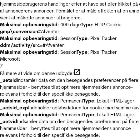
hjemmesidebrugerens handlinger efter at have set eller klikket på
af annoncørens annoncer. Formålet er at måle effekten af en ann
samt at målrette annoncer til brugeren.
Maksimal opbevaringstid
: 400 dage
Type
: HTTP Cookie
gmp\conversion#
Afventer
Maksimal opbevaringstid
: Session
Type
: Pixel Tracker
ddm/activity/src=#
Afventer
Maksimal opbevaringstid
: Session
Type
: Pixel Tracker
Microsoft
7
Få mere at vide om denne udbyder
_uetsid
Indsamler data om den besøgendes præferencer på flere
hjemmesider - benyttes til at optimere hjemmesidens annonce-
relevans i forhold til den specifikke besøgende.
Maksimal opbevaringstid
: Permanent
Type
: Lokalt HTML-lager
_uetsid_exp
Indeholder udløbsdatoen for cookie med samme nav
Maksimal opbevaringstid
: Permanent
Type
: Lokalt HTML-lager
_uetvid
Indsamler data om den besøgendes præferencer på flere
hjemmesider - benyttes til at optimere hjemmesidens annonce-
relevans i forhold til den specifikke besøgende.