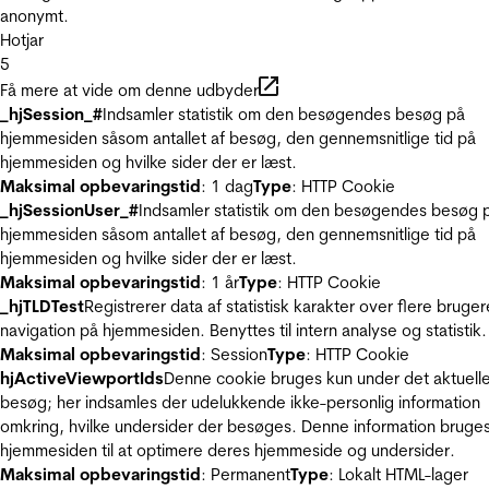
anonymt.
Hotjar
5
Få mere at vide om denne udbyder
_hjSession_#
Indsamler statistik om den besøgendes besøg på
hjemmesiden såsom antallet af besøg, den gennemsnitlige tid på
hjemmesiden og hvilke sider der er læst.
Maksimal opbevaringstid
: 1 dag
Type
: HTTP Cookie
_hjSessionUser_#
Indsamler statistik om den besøgendes besøg 
hjemmesiden såsom antallet af besøg, den gennemsnitlige tid på
hjemmesiden og hvilke sider der er læst.
Maksimal opbevaringstid
: 1 år
Type
: HTTP Cookie
_hjTLDTest
Registrerer data af statistisk karakter over flere bruger
navigation på hjemmesiden. Benyttes til intern analyse og statistik.
Maksimal opbevaringstid
: Session
Type
: HTTP Cookie
hjActiveViewportIds
Denne cookie bruges kun under det aktuell
besøg; her indsamles der udelukkende ikke-personlig information
omkring, hvilke undersider der besøges. Denne information bruges
hjemmesiden til at optimere deres hjemmeside og undersider.
Maksimal opbevaringstid
: Permanent
Type
: Lokalt HTML-lager