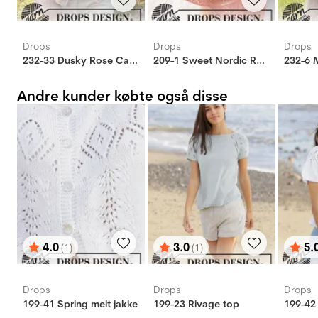
Drops
Drops
Drops
232-33 Dusky Rose Cardigan
209-1 Sweet Nordic Rose tæppe
232-6 
Andre kunder købte også disse
4.0
3.0
5.
(1)
(1)
Vurdering:
ud af 5 stjerner
Vurdering:
ud af 5 stjerner
Vurd
ud af
Drops
Drops
Drops
199-41 Spring melt jakke
199-23 Rivage top
199-42