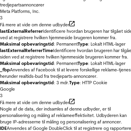
tredjepartsannoncører
Meta Platforms, Inc.
3
Få mere at vide om denne udbyder
lastExternalReferrer
Identificere hvordan brugeren har tilgået sid
ved at registrere hvilken hjemmeside brugeren kommer fra.
Maksimal opbevaringstid
: Permanent
Type
: Lokalt HTML-lager
lastExternalReferrerTime
Identificere hvordan brugeren har tilgå
siden ved at registrere hvilken hjemmeside brugeren kommer fra.
Maksimal opbevaringstid
: Permanent
Type
: Lokalt HTML-lager
_fbp
Anvendes af Facebook til at levere forskellige reklame-tjenes
herunder realtids-bud fra tredjeparts-annoncører.
Maksimal opbevaringstid
: 3 mdr.
Type
: HTTP Cookie
Google
3
Få mere at vide om denne udbyder
Nogle af de data, der indsamles af denne udbyder, er til
personalisering og måling af reklameeffektivitet. Udbyderen kan
bruge IP-adresserne til måling og personalisering af annoncer.
IDE
Anvendes af Google DoubleClick til at registrere og rapporter