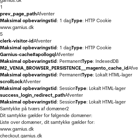
garnius.dk
1
prev_page_path
Afventer
Maksimal opbevaringstid
: 1 dag
Type
: HTTP Cookie
www.garnius.dk
5
clerk-visitor-id
Afventer
Maksimal opbevaringstid
: 1 dag
Type
: HTTP Cookie
Garnius-cache#apollogql
Afventer
Maksimal opbevaringstid
: Permanent
Type
: IndexedDB
M2_VENIA_BROWSER_PERSISTENCE__magento_cache_id
Afve
Maksimal opbevaringstid
: Permanent
Type
: Lokalt HTML-lager
scrollLock
Afventer
Maksimal opbevaringstid
: Session
Type
: Lokalt HTML-lager
success_login_redirect_path
Afventer
Maksimal opbevaringstid
: Session
Type
: Lokalt HTML-lager
Samtykke på tværs af domæner
2
Dit samtykke gælder for følgende domæner:
Liste over domæner, dit samtykke gælder for:
www.garnius.dk
checkout.garnius.dk