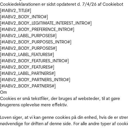
Cookiedeklarationen er sidst opdateret d. 7/4/26 af
Cookiebot
[#IABV2_TITLE#]
[#IABV2_BODY_INTRO#]
[#IABV2_BODY_LEGITIMATE_INTEREST_INTRO#]
[#IABV2_BODY_PREFERENCE_INTRO#]
[#IABV2_LABEL_PURPOSES#]
[#IABV2_BODY_PURPOSES_INTRO#]
[#IABV2_BODY_PURPOSES#]
[#IABV2_LABEL_FEATURES#]
[#IABV2_BODY_FEATURES_INTRO#]
[#IABV2_BODY_FEATURES#]
[#IABV2_LABEL_PARTNERS#]
[#IABV2_BODY_PARTNERS_INTRO#]
[#IABV2_BODY_PARTNERS#]
Om
Cookies er små tekstfiler, der bruges af websteder, til at gøre
brugerens oplevelse mere effektiv.
Loven siger, at vi kan genne cookies på din enhed, hvis de er stre
nødvendige for driften af denne side. For alle andre typer af cooki