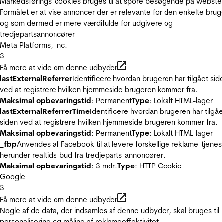
Markedsførings-cookies bruges til at spore besøgende på webste
Formålet er at vise annoncer der er relevante for den enkelte brug
og som dermed er mere værdifulde for udgivere og
tredjepartsannoncører
Meta Platforms, Inc.
3
Få mere at vide om denne udbyder
lastExternalReferrer
Identificere hvordan brugeren har tilgået sid
ved at registrere hvilken hjemmeside brugeren kommer fra.
Maksimal opbevaringstid
: Permanent
Type
: Lokalt HTML-lager
lastExternalReferrerTime
Identificere hvordan brugeren har tilgå
siden ved at registrere hvilken hjemmeside brugeren kommer fra.
Maksimal opbevaringstid
: Permanent
Type
: Lokalt HTML-lager
_fbp
Anvendes af Facebook til at levere forskellige reklame-tjenes
herunder realtids-bud fra tredjeparts-annoncører.
Maksimal opbevaringstid
: 3 mdr.
Type
: HTTP Cookie
Google
3
Få mere at vide om denne udbyder
Nogle af de data, der indsamles af denne udbyder, skal bruges til
personalisering og måling af reklameeffektivitet.