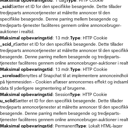
Maksimal opbevaringstid
: 1 dag
Type
: HTTP Cookie
_scid
Sætter et ID for den specifikke besøgende. Dette tillader
tredjeparts annoncetjenester at målrette annoncer til den
specifikke besøgende. Denne parring mellem besøgende og
tredjeparts-tjenester faciliteres gennem online annoncebruger-
auktioner i realtid.
Maksimal opbevaringstid
: 13 mdr.
Type
: HTTP Cookie
_scid_r
Sætter et ID for den specifikk besøgende. Dette tillader
tredjeparts annoncetjenester at målrette annoncer til den specifik
besøgende. Denne parring mellem besøgende og tredjeparts-
tjenester faciliteres gennem online annoncebruger-auktioner i realt
Maksimal opbevaringstid
: 13 mdr.
Type
: HTTP Cookie
_screload
Benyttes af Snapchat til at implementere annonceindho
på hjemmesiden - Cookien aflæser annoncernes effekt og indsaml
data til yderligere segmentering af brugerne.
Maksimal opbevaringstid
: Session
Type
: HTTP Cookie
u_sclid
Sætter et ID for den specifikk besøgende. Dette tillader
tredjeparts annoncetjenester at målrette annoncer til den specifik
besøgende. Denne parring mellem besøgende og tredjeparts-
tjenester faciliteres gennem online annoncebruger-auktioner i realt
Maksimal opbevaringstid
: Permanent
Type
: Lokalt HTML-lager