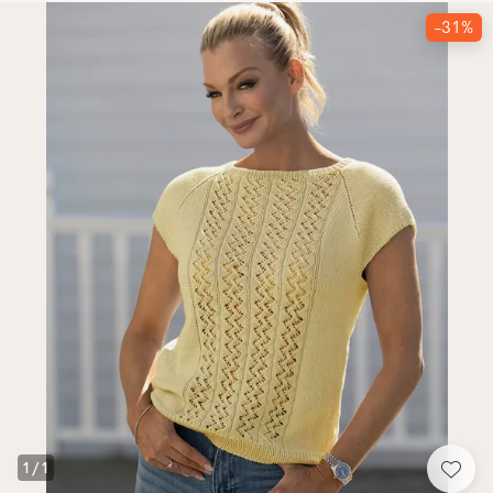
-31%
1
/
1