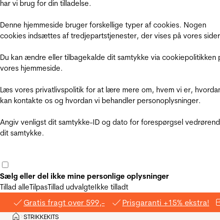
har vi brug for din tilladelse.
Denne hjemmeside bruger forskellige typer af cookies. Nogen
cookies indsættes af tredjepartstjenester, der vises på vores sider
Du kan ændre eller tilbagekalde dit samtykke via cookiepolitikken 
vores hjemmeside.
Læs vores privatlivspolitik for at lære mere om, hvem vi er, hvorda
kan kontakte os og hvordan vi behandler personoplysninger.
Angiv venligst dit samtykke-ID og dato for forespørgsel vedrøren
dit samtykke.
Sælg eller del ikke mine personlige oplysninger
Tillad alle
Tilpas
Tillad udvalgte
Ikke tilladt
Gratis fragt over 599,-
Prisgaranti +15% ekstra!
Hjem
STRIKKEKITS
>