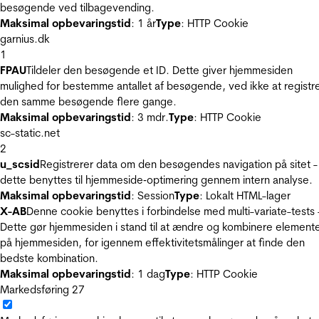
besøgende ved tilbagevending.
Maksimal opbevaringstid
: 1 år
Type
: HTTP Cookie
garnius.dk
1
FPAU
Tildeler den besøgende et ID. Dette giver hjemmesiden
mulighed for bestemme antallet af besøgende, ved ikke at registr
den samme besøgende flere gange.
Maksimal opbevaringstid
: 3 mdr.
Type
: HTTP Cookie
sc-static.net
2
u_scsid
Registrerer data om den besøgendes navigation på sitet -
dette benyttes til hjemmeside‐optimering gennem intern analyse.
Maksimal opbevaringstid
: Session
Type
: Lokalt HTML-lager
X-AB
Denne cookie benyttes i forbindelse med multi-variate-tests 
Dette gør hjemmesiden i stand til at ændre og kombinere element
på hjemmesiden, for igennem effektivitetsmålinger at finde den
bedste kombination.
Maksimal opbevaringstid
: 1 dag
Type
: HTTP Cookie
Markedsføring
27