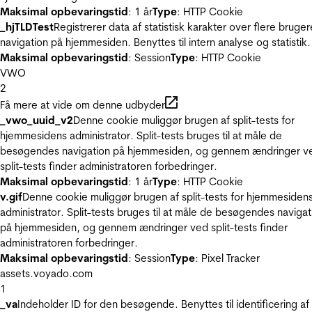
Maksimal opbevaringstid
: 1 år
Type
: HTTP Cookie
_hjTLDTest
Registrerer data af statistisk karakter over flere bruger
navigation på hjemmesiden. Benyttes til intern analyse og statistik.
Maksimal opbevaringstid
: Session
Type
: HTTP Cookie
VWO
2
Få mere at vide om denne udbyder
_vwo_uuid_v2
Denne cookie muliggør brugen af split-tests for
hjemmesidens administrator. Split-tests bruges til at måle de
besøgendes navigation på hjemmesiden, og gennem ændringer v
split-tests finder administratoren forbedringer.
Maksimal opbevaringstid
: 1 år
Type
: HTTP Cookie
v.gif
Denne cookie muliggør brugen af split-tests for hjemmesiden
administrator. Split-tests bruges til at måle de besøgendes navigat
på hjemmesiden, og gennem ændringer ved split-tests finder
administratoren forbedringer.
Maksimal opbevaringstid
: Session
Type
: Pixel Tracker
assets.voyado.com
1
_va
Indeholder ID for den besøgende. Benyttes til identificering af