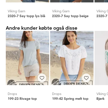
Viking Garn
Viking Garn
Viking 
2320-7 Say topp lys blå
2320-7 Say topp beige
2320-7
Andre kunder købte også disse
Drops
Drops
Viking 
199-23 Rivage top
199-42 Spring melt top
Bjørk