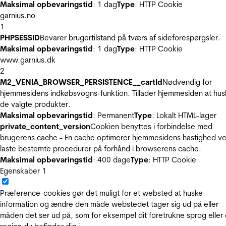
Maksimal opbevaringstid
: 1 dag
Type
: HTTP Cookie
garnius.no
1
PHPSESSID
Bevarer brugertilstand på tværs af sideforespørgsler.
Maksimal opbevaringstid
: 1 dag
Type
: HTTP Cookie
www.garnius.dk
2
M2_VENIA_BROWSER_PERSISTENCE__cartId
Nødvendig for
hjemmesidens indkøbsvogns-funktion. Tillader hjemmesiden at hus
de valgte produkter.
Maksimal opbevaringstid
: Permanent
Type
: Lokalt HTML-lager
private_content_version
Cookien benyttes i forbindelse med
brugerens cache - En cache optimerer hjemmesidens hastighed ve
laste bestemte procedurer på forhånd i browserens cache.
Maksimal opbevaringstid
: 400 dage
Type
: HTTP Cookie
Egenskaber
1
Præference-cookies gør det muligt for et websted at huske
information og ændre den måde webstedet tager sig ud på eller
måden det ser ud på, som for eksempel dit foretrukne sprog eller