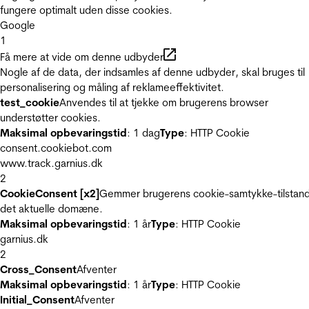
fungere optimalt uden disse cookies.
Google
1
Få mere at vide om denne udbyder
Nogle af de data, der indsamles af denne udbyder, skal bruges til
personalisering og måling af reklameeffektivitet.
test_cookie
Anvendes til at tjekke om brugerens browser
understøtter cookies.
Maksimal opbevaringstid
: 1 dag
Type
: HTTP Cookie
consent.cookiebot.com
www.track.garnius.dk
2
CookieConsent [x2]
Gemmer brugerens cookie-samtykke-tilstand
det aktuelle domæne.
Maksimal opbevaringstid
: 1 år
Type
: HTTP Cookie
garnius.dk
2
Cross_Consent
Afventer
Maksimal opbevaringstid
: 1 år
Type
: HTTP Cookie
Initial_Consent
Afventer