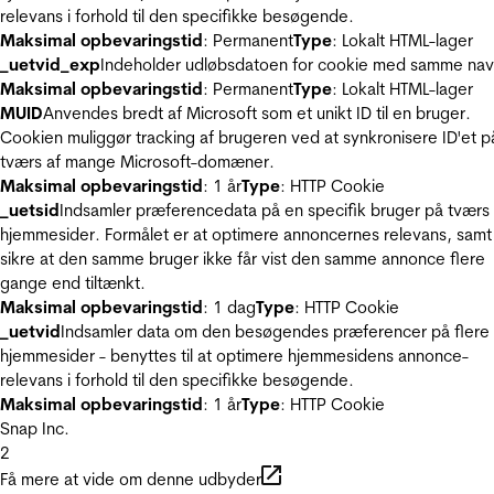
relevans i forhold til den specifikke besøgende.
Maksimal opbevaringstid
: Permanent
Type
: Lokalt HTML-lager
_uetvid_exp
Indeholder udløbsdatoen for cookie med samme nav
Maksimal opbevaringstid
: Permanent
Type
: Lokalt HTML-lager
MUID
Anvendes bredt af Microsoft som et unikt ID til en bruger.
Cookien muliggør tracking af brugeren ved at synkronisere ID'et p
tværs af mange Microsoft-domæner.
Maksimal opbevaringstid
: 1 år
Type
: HTTP Cookie
_uetsid
Indsamler præferencedata på en specifik bruger på tværs 
hjemmesider. Formålet er at optimere annoncernes relevans, samt
sikre at den samme bruger ikke får vist den samme annonce flere
gange end tiltænkt.
Maksimal opbevaringstid
: 1 dag
Type
: HTTP Cookie
_uetvid
Indsamler data om den besøgendes præferencer på flere
hjemmesider - benyttes til at optimere hjemmesidens annonce-
relevans i forhold til den specifikke besøgende.
Maksimal opbevaringstid
: 1 år
Type
: HTTP Cookie
Snap Inc.
2
Få mere at vide om denne udbyder