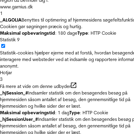
region du befinder dig i.
www.garnius.dk
1
_ALGOLIA
Benyttes til optimering af hjemmesidens søgefeltsfunkti
Cookien gør søgningen præcis og hurtig.
Maksimal opbevaringstid
: 180 dage
Type
: HTTP Cookie
Statistik
9
Statistik-cookies hjælper ejerne med at forstå, hvordan besøgend
interagere med websteder ved at indsamle og rapportere informa
anonymt.
Hotjar
3
Få mere at vide om denne udbyder
_hjSession_#
Indsamler statistik om den besøgendes besøg på
hjemmesiden såsom antallet af besøg, den gennemsnitlige tid på
hjemmesiden og hvilke sider der er læst.
Maksimal opbevaringstid
: 1 dag
Type
: HTTP Cookie
_hjSessionUser_#
Indsamler statistik om den besøgendes besøg 
hjemmesiden såsom antallet af besøg, den gennemsnitlige tid på
hjemmesiden og hvilke sider der er læst.