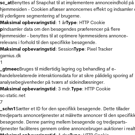
sc_at
Benyttes af Snapchat til at implementere annonceindhold på
hjemmesiden - Cookien aflæser annoncernes effekt og indsamler 
til yderligere segmentering af brugerne.
Maksimal opbevaringstid
: 1 år
Type
: HTTP Cookie
p
Indsamler data om den besøgendes præferencer på flere
hjemmesider - benyttes til at optimere hjemmesidens annonce-
relevans i forhold til den specifikke besøgende.
Maksimal opbevaringstid
: Session
Type
: Pixel Tracker
garnius.dk
1
_gtmeec
Bruges til midlertidig lagring og behandling af e-
handelsrelaterede interaktionsdata for at sikre pålidelig sporing af
analysebegivenheder på tværs af sideindlæsninger.
Maksimal opbevaringstid
: 3 mdr.
Type
: HTTP Cookie
sc-static.net
7
_schn1
Sætter et ID for den specifikk besøgende. Dette tillader
tredjeparts annoncetjenester at målrette annoncer til den specifik
besøgende. Denne parring mellem besøgende og tredjeparts-
tjenester faciliteres gennem online annoncebruger-auktioner i realt