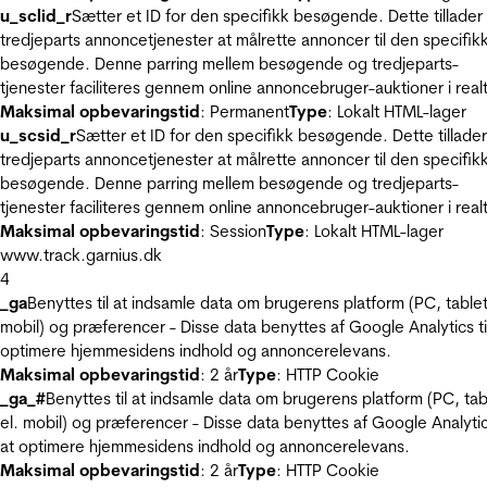
u_sclid_r
Sætter et ID for den specifikk besøgende. Dette tillader
tredjeparts annoncetjenester at målrette annoncer til den specifik
besøgende. Denne parring mellem besøgende og tredjeparts-
tjenester faciliteres gennem online annoncebruger-auktioner i realt
Maksimal opbevaringstid
: Permanent
Type
: Lokalt HTML-lager
u_scsid_r
Sætter et ID for den specifikk besøgende. Dette tillader
tredjeparts annoncetjenester at målrette annoncer til den specifik
besøgende. Denne parring mellem besøgende og tredjeparts-
tjenester faciliteres gennem online annoncebruger-auktioner i realt
Maksimal opbevaringstid
: Session
Type
: Lokalt HTML-lager
www.track.garnius.dk
4
_ga
Benyttes til at indsamle data om brugerens platform (PC, tablet
mobil) og præferencer - Disse data benyttes af Google Analytics til
optimere hjemmesidens indhold og annoncerelevans.
Maksimal opbevaringstid
: 2 år
Type
: HTTP Cookie
_ga_#
Benyttes til at indsamle data om brugerens platform (PC, tab
el. mobil) og præferencer - Disse data benyttes af Google Analytics
at optimere hjemmesidens indhold og annoncerelevans.
Maksimal opbevaringstid
: 2 år
Type
: HTTP Cookie