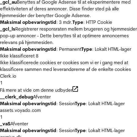
_gcl_au
Benyttes af Google Adsense til at eksperimentere med
effektiviteten af deres annoncer. Disse finder sted på alle
hjemmesider der benytter Google Adsense.
Maksimal opbevaringstid
: 3 mdr.
Type
: HTTP Cookie
_gcl_ls
Registrerer responsraten mellem brugeren og hjemmeside
pop-up annoncer - Dette benyttes til at optimere annoncernes
relevans på hjemmesiden.
Maksimal opbevaringstid
: Permanent
Type
: Lokalt HTML-lager
Ikke klassificeret
8
Ikke klassificerede cookies er cookies som vi er i gang med at
klassificere sammen med leverandørerne af de enkelte cookies
Clerk.io
1
Få mere at vide om denne udbyder
__clerk_debug
Afventer
Maksimal opbevaringstid
: Session
Type
: Lokalt HTML-lager
assets.voyado.com
1
_vaS
Afventer
Maksimal opbevaringstid
: Session
Type
: Lokalt HTML-lager