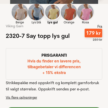
Beige
Lys blå
Lys gul
Orange
Rosa
Viking Garn
Fra
179
kr
2320-7 Say topp lys gul
259
kr
PRISGARANTI
Hvis du finder en lavere pris,
tilbagebetaler vi differencen
+ 15% ekstra
Strikkepakke med oppskrift og komplett garnforbruk
til valgt størrelse. Oppskrift sendes per e-post.
Vis flere oplysninger