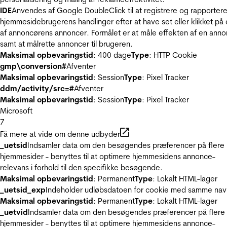
IDE
Anvendes af Google DoubleClick til at registrere og rapporter
hjemmesidebrugerens handlinger efter at have set eller klikket på
af annoncørens annoncer. Formålet er at måle effekten af en ann
samt at målrette annoncer til brugeren.
Maksimal opbevaringstid
: 400 dage
Type
: HTTP Cookie
gmp\conversion#
Afventer
Maksimal opbevaringstid
: Session
Type
: Pixel Tracker
ddm/activity/src=#
Afventer
Maksimal opbevaringstid
: Session
Type
: Pixel Tracker
Microsoft
7
Få mere at vide om denne udbyder
_uetsid
Indsamler data om den besøgendes præferencer på flere
hjemmesider - benyttes til at optimere hjemmesidens annonce-
relevans i forhold til den specifikke besøgende.
Maksimal opbevaringstid
: Permanent
Type
: Lokalt HTML-lager
_uetsid_exp
Indeholder udløbsdatoen for cookie med samme nav
Maksimal opbevaringstid
: Permanent
Type
: Lokalt HTML-lager
_uetvid
Indsamler data om den besøgendes præferencer på flere
hjemmesider - benyttes til at optimere hjemmesidens annonce-