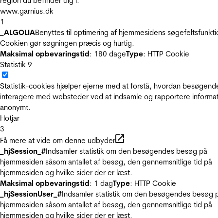
region du befinder dig i.
www.garnius.dk
1
_ALGOLIA
Benyttes til optimering af hjemmesidens søgefeltsfunkti
Cookien gør søgningen præcis og hurtig.
Maksimal opbevaringstid
: 180 dage
Type
: HTTP Cookie
Statistik
9
Statistik-cookies hjælper ejerne med at forstå, hvordan besøgend
interagere med websteder ved at indsamle og rapportere informa
anonymt.
Hotjar
3
Få mere at vide om denne udbyder
_hjSession_#
Indsamler statistik om den besøgendes besøg på
hjemmesiden såsom antallet af besøg, den gennemsnitlige tid på
hjemmesiden og hvilke sider der er læst.
Maksimal opbevaringstid
: 1 dag
Type
: HTTP Cookie
_hjSessionUser_#
Indsamler statistik om den besøgendes besøg 
hjemmesiden såsom antallet af besøg, den gennemsnitlige tid på
hjemmesiden og hvilke sider der er læst.