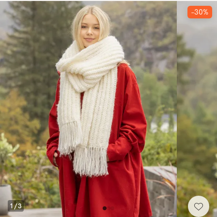
-30%
1
/
3