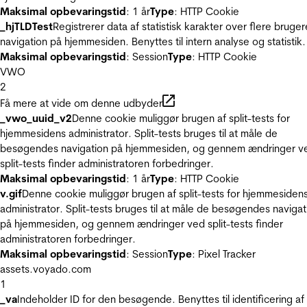
Maksimal opbevaringstid
: 1 år
Type
: HTTP Cookie
_hjTLDTest
Registrerer data af statistisk karakter over flere bruger
navigation på hjemmesiden. Benyttes til intern analyse og statistik.
Maksimal opbevaringstid
: Session
Type
: HTTP Cookie
VWO
2
Få mere at vide om denne udbyder
_vwo_uuid_v2
Denne cookie muliggør brugen af split-tests for
hjemmesidens administrator. Split-tests bruges til at måle de
besøgendes navigation på hjemmesiden, og gennem ændringer v
split-tests finder administratoren forbedringer.
Maksimal opbevaringstid
: 1 år
Type
: HTTP Cookie
v.gif
Denne cookie muliggør brugen af split-tests for hjemmesiden
administrator. Split-tests bruges til at måle de besøgendes navigat
på hjemmesiden, og gennem ændringer ved split-tests finder
administratoren forbedringer.
Maksimal opbevaringstid
: Session
Type
: Pixel Tracker
assets.voyado.com
1
_va
Indeholder ID for den besøgende. Benyttes til identificering af