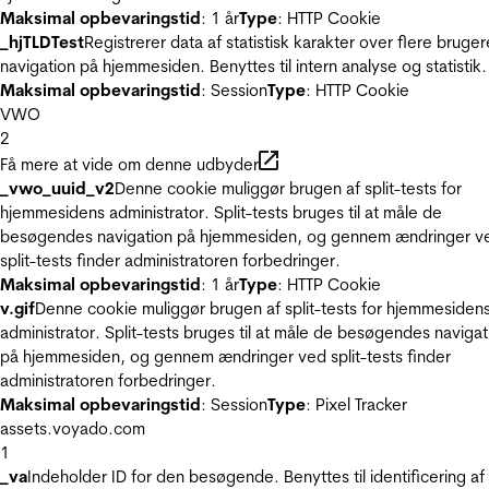
Maksimal opbevaringstid
: 1 år
Type
: HTTP Cookie
_hjTLDTest
Registrerer data af statistisk karakter over flere bruger
navigation på hjemmesiden. Benyttes til intern analyse og statistik.
Maksimal opbevaringstid
: Session
Type
: HTTP Cookie
VWO
2
Få mere at vide om denne udbyder
_vwo_uuid_v2
Denne cookie muliggør brugen af split-tests for
hjemmesidens administrator. Split-tests bruges til at måle de
besøgendes navigation på hjemmesiden, og gennem ændringer v
split-tests finder administratoren forbedringer.
Maksimal opbevaringstid
: 1 år
Type
: HTTP Cookie
v.gif
Denne cookie muliggør brugen af split-tests for hjemmesiden
administrator. Split-tests bruges til at måle de besøgendes navigat
på hjemmesiden, og gennem ændringer ved split-tests finder
administratoren forbedringer.
Maksimal opbevaringstid
: Session
Type
: Pixel Tracker
assets.voyado.com
1
_va
Indeholder ID for den besøgende. Benyttes til identificering af