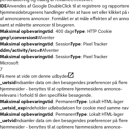
IDE
Anvendes af Google DoubleClick til at registrere og rapporter
hjemmesidebrugerens handlinger efter at have set eller klikket på
af annoncørens annoncer. Formålet er at måle effekten af en ann
samt at målrette annoncer til brugeren.
Maksimal opbevaringstid
: 400 dage
Type
: HTTP Cookie
gmp\conversion#
Afventer
Maksimal opbevaringstid
: Session
Type
: Pixel Tracker
ddm/activity/src=#
Afventer
Maksimal opbevaringstid
: Session
Type
: Pixel Tracker
Microsoft
7
Få mere at vide om denne udbyder
_uetsid
Indsamler data om den besøgendes præferencer på flere
hjemmesider - benyttes til at optimere hjemmesidens annonce-
relevans i forhold til den specifikke besøgende.
Maksimal opbevaringstid
: Permanent
Type
: Lokalt HTML-lager
_uetsid_exp
Indeholder udløbsdatoen for cookie med samme nav
Maksimal opbevaringstid
: Permanent
Type
: Lokalt HTML-lager
_uetvid
Indsamler data om den besøgendes præferencer på flere
hjemmesider - benyttes til at optimere hjemmesidens annonce-