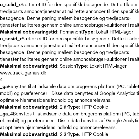
u_sclid_r
Sætter et ID for den specifikk besøgende. Dette tillader
tredjeparts annoncetjenester at målrette annoncer til den specifik
besøgende. Denne parring mellem besøgende og tredjeparts-
tjenester faciliteres gennem online annoncebruger-auktioner i realt
Maksimal opbevaringstid
: Permanent
Type
: Lokalt HTML-lager
u_scsid_r
Sætter et ID for den specifikk besøgende. Dette tillader
tredjeparts annoncetjenester at målrette annoncer til den specifik
besøgende. Denne parring mellem besøgende og tredjeparts-
tjenester faciliteres gennem online annoncebruger-auktioner i realt
Maksimal opbevaringstid
: Session
Type
: Lokalt HTML-lager
www.track.garnius.dk
4
_ga
Benyttes til at indsamle data om brugerens platform (PC, tablet
mobil) og præferencer - Disse data benyttes af Google Analytics til
optimere hjemmesidens indhold og annoncerelevans.
Maksimal opbevaringstid
: 2 år
Type
: HTTP Cookie
_ga_#
Benyttes til at indsamle data om brugerens platform (PC, tab
el. mobil) og præferencer - Disse data benyttes af Google Analytics
at optimere hjemmesidens indhold og annoncerelevans.
Maksimal opbevaringstid
: 2 år
Type
: HTTP Cookie