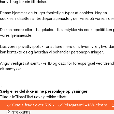
har vi brug for din tilladelse.
Denne hjemmeside bruger forskellige typer af cookies. Nogen
cookies indsættes af tredjepartstjenester, der vises på vores sider
Du kan ændre eller tilbagekalde dit samtykke via cookiepolitikken 
vores hjemmeside.
Læs vores privatlivspolitik for at lære mere om, hvem vi er, hvorda
kan kontakte os og hvordan vi behandler personoplysninger.
Angiv venligst dit samtykke-ID og dato for forespørgsel vedrøren
dit samtykke.
Sælg eller del ikke mine personlige oplysninger
Tillad alle
Tilpas
Tillad udvalgte
Ikke tilladt
Gratis fragt over 599,-
Prisgaranti +15% ekstra!
Hjem
STRIKKEKITS
>