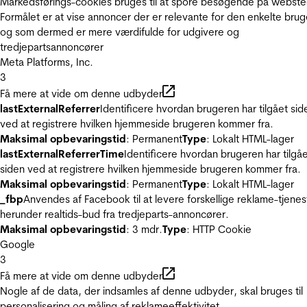
Markedsførings-cookies bruges til at spore besøgende på webste
Formålet er at vise annoncer der er relevante for den enkelte brug
og som dermed er mere værdifulde for udgivere og
tredjepartsannoncører
Meta Platforms, Inc.
3
Få mere at vide om denne udbyder
lastExternalReferrer
Identificere hvordan brugeren har tilgået sid
ved at registrere hvilken hjemmeside brugeren kommer fra.
Maksimal opbevaringstid
: Permanent
Type
: Lokalt HTML-lager
lastExternalReferrerTime
Identificere hvordan brugeren har tilgå
siden ved at registrere hvilken hjemmeside brugeren kommer fra.
Maksimal opbevaringstid
: Permanent
Type
: Lokalt HTML-lager
_fbp
Anvendes af Facebook til at levere forskellige reklame-tjenes
herunder realtids-bud fra tredjeparts-annoncører.
Maksimal opbevaringstid
: 3 mdr.
Type
: HTTP Cookie
Google
3
Få mere at vide om denne udbyder
Nogle af de data, der indsamles af denne udbyder, skal bruges til
personalisering og måling af reklameeffektivitet.