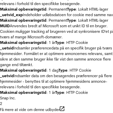
relevans i forhold til den specifikke besøgende.
Maksimal opbevaringstid
: Permanent
Type
: Lokalt HTML-lager
_uetvid_exp
Indeholder udløbsdatoen for cookie med samme nav
Maksimal opbevaringstid
: Permanent
Type
: Lokalt HTML-lager
MUID
Anvendes bredt af Microsoft som et unikt ID til en bruger.
Cookien muliggør tracking af brugeren ved at synkronisere ID'et p
tværs af mange Microsoft-domæner.
Maksimal opbevaringstid
: 1 år
Type
: HTTP Cookie
_uetsid
Indsamler præferencedata på en specifik bruger på tværs 
hjemmesider. Formålet er at optimere annoncernes relevans, samt
sikre at den samme bruger ikke får vist den samme annonce flere
gange end tiltænkt.
Maksimal opbevaringstid
: 1 dag
Type
: HTTP Cookie
_uetvid
Indsamler data om den besøgendes præferencer på flere
hjemmesider - benyttes til at optimere hjemmesidens annonce-
relevans i forhold til den specifikke besøgende.
Maksimal opbevaringstid
: 1 år
Type
: HTTP Cookie
Snap Inc.
2
Få mere at vide om denne udbyder