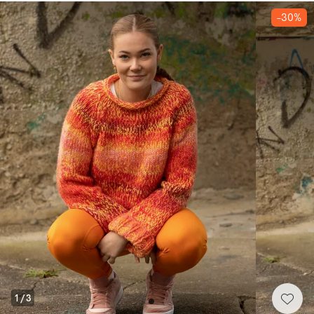
-30%
1
/
3