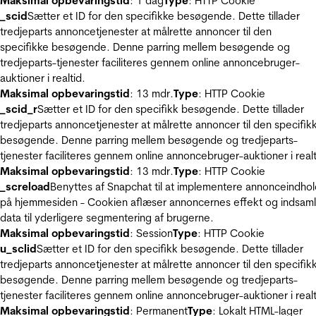
Maksimal opbevaringstid
: 1 dag
Type
: HTTP Cookie
_scid
Sætter et ID for den specifikke besøgende. Dette tillader
tredjeparts annoncetjenester at målrette annoncer til den
specifikke besøgende. Denne parring mellem besøgende og
tredjeparts-tjenester faciliteres gennem online annoncebruger-
auktioner i realtid.
Maksimal opbevaringstid
: 13 mdr.
Type
: HTTP Cookie
_scid_r
Sætter et ID for den specifikk besøgende. Dette tillader
tredjeparts annoncetjenester at målrette annoncer til den specifik
besøgende. Denne parring mellem besøgende og tredjeparts-
tjenester faciliteres gennem online annoncebruger-auktioner i realt
Maksimal opbevaringstid
: 13 mdr.
Type
: HTTP Cookie
_screload
Benyttes af Snapchat til at implementere annonceindho
på hjemmesiden - Cookien aflæser annoncernes effekt og indsaml
data til yderligere segmentering af brugerne.
Maksimal opbevaringstid
: Session
Type
: HTTP Cookie
u_sclid
Sætter et ID for den specifikk besøgende. Dette tillader
tredjeparts annoncetjenester at målrette annoncer til den specifik
besøgende. Denne parring mellem besøgende og tredjeparts-
tjenester faciliteres gennem online annoncebruger-auktioner i realt
Maksimal opbevaringstid
: Permanent
Type
: Lokalt HTML-lager