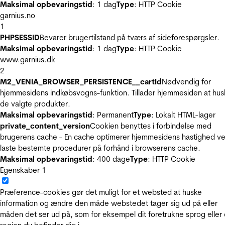
Maksimal opbevaringstid
: 1 dag
Type
: HTTP Cookie
garnius.no
1
PHPSESSID
Bevarer brugertilstand på tværs af sideforespørgsler.
Maksimal opbevaringstid
: 1 dag
Type
: HTTP Cookie
www.garnius.dk
2
M2_VENIA_BROWSER_PERSISTENCE__cartId
Nødvendig for
hjemmesidens indkøbsvogns-funktion. Tillader hjemmesiden at hus
de valgte produkter.
Maksimal opbevaringstid
: Permanent
Type
: Lokalt HTML-lager
private_content_version
Cookien benyttes i forbindelse med
brugerens cache - En cache optimerer hjemmesidens hastighed ve
laste bestemte procedurer på forhånd i browserens cache.
Maksimal opbevaringstid
: 400 dage
Type
: HTTP Cookie
Egenskaber
1
Præference-cookies gør det muligt for et websted at huske
information og ændre den måde webstedet tager sig ud på eller
måden det ser ud på, som for eksempel dit foretrukne sprog eller