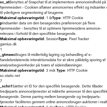
sc_at
Benyttes af Snapchat til at implementere annonceindhold på
hjemmesiden - Cookien aflæser annoncernes effekt og indsamler 
til yderligere segmentering af brugerne.
Maksimal opbevaringstid
: 1 år
Type
: HTTP Cookie
p
Indsamler data om den besøgendes præferencer på flere
hjemmesider - benyttes til at optimere hjemmesidens annonce-
relevans i forhold til den specifikke besøgende.
Maksimal opbevaringstid
: Session
Type
: Pixel Tracker
garnius.dk
1
_gtmeec
Bruges til midlertidig lagring og behandling af e-
handelsrelaterede interaktionsdata for at sikre pålidelig sporing af
analysebegivenheder på tværs af sideindlæsninger.
Maksimal opbevaringstid
: 3 mdr.
Type
: HTTP Cookie
sc-static.net
7
_schn1
Sætter et ID for den specifikk besøgende. Dette tillader
tredjeparts annoncetjenester at målrette annoncer til den specifik
besøgende. Denne parring mellem besøgende og tredjeparts-
tjenester faciliteres gennem online annoncebruger-auktioner i realt