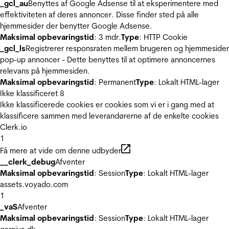
_gcl_au
Benyttes af Google Adsense til at eksperimentere med
effektiviteten af deres annoncer. Disse finder sted på alle
hjemmesider der benytter Google Adsense.
Maksimal opbevaringstid
: 3 mdr.
Type
: HTTP Cookie
_gcl_ls
Registrerer responsraten mellem brugeren og hjemmeside
pop-up annoncer - Dette benyttes til at optimere annoncernes
relevans på hjemmesiden.
Maksimal opbevaringstid
: Permanent
Type
: Lokalt HTML-lager
Ikke klassificeret
8
Ikke klassificerede cookies er cookies som vi er i gang med at
klassificere sammen med leverandørerne af de enkelte cookies
Clerk.io
1
Få mere at vide om denne udbyder
__clerk_debug
Afventer
Maksimal opbevaringstid
: Session
Type
: Lokalt HTML-lager
assets.voyado.com
1
_vaS
Afventer
Maksimal opbevaringstid
: Session
Type
: Lokalt HTML-lager