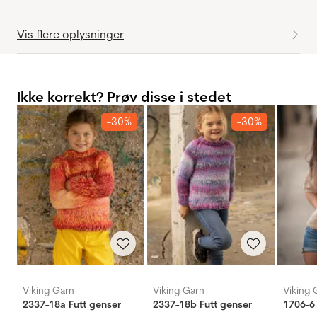
Vis flere oplysninger
Ikke korrekt? Prøv disse i stedet
-30%
-30%
Viking Garn
Viking Garn
Viking 
2337-18a Futt genser
2337-18b Futt genser