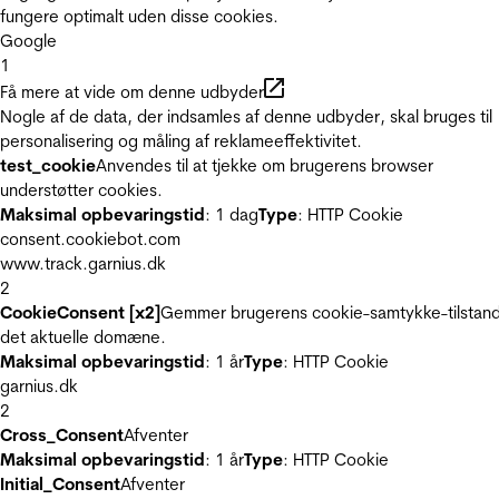
fungere optimalt uden disse cookies.
Google
1
Få mere at vide om denne udbyder
Nogle af de data, der indsamles af denne udbyder, skal bruges til
personalisering og måling af reklameeffektivitet.
test_cookie
Anvendes til at tjekke om brugerens browser
understøtter cookies.
Maksimal opbevaringstid
: 1 dag
Type
: HTTP Cookie
consent.cookiebot.com
www.track.garnius.dk
2
CookieConsent [x2]
Gemmer brugerens cookie-samtykke-tilstand
det aktuelle domæne.
Maksimal opbevaringstid
: 1 år
Type
: HTTP Cookie
garnius.dk
2
Cross_Consent
Afventer
Maksimal opbevaringstid
: 1 år
Type
: HTTP Cookie
Initial_Consent
Afventer