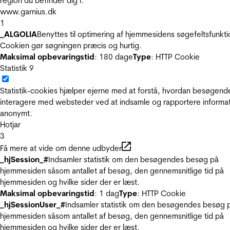
region du befinder dig i.
www.garnius.dk
1
_ALGOLIA
Benyttes til optimering af hjemmesidens søgefeltsfunkti
Cookien gør søgningen præcis og hurtig.
Maksimal opbevaringstid
: 180 dage
Type
: HTTP Cookie
Statistik
9
Statistik-cookies hjælper ejerne med at forstå, hvordan besøgend
interagere med websteder ved at indsamle og rapportere informa
anonymt.
Hotjar
3
Få mere at vide om denne udbyder
_hjSession_#
Indsamler statistik om den besøgendes besøg på
hjemmesiden såsom antallet af besøg, den gennemsnitlige tid på
hjemmesiden og hvilke sider der er læst.
Maksimal opbevaringstid
: 1 dag
Type
: HTTP Cookie
_hjSessionUser_#
Indsamler statistik om den besøgendes besøg 
hjemmesiden såsom antallet af besøg, den gennemsnitlige tid på
hjemmesiden og hvilke sider der er læst.