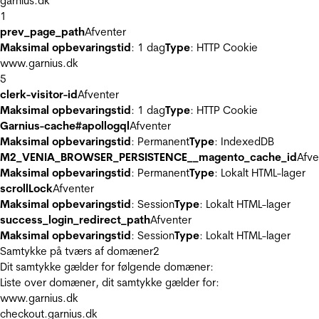
garnius.dk
1
prev_page_path
Afventer
Maksimal opbevaringstid
: 1 dag
Type
: HTTP Cookie
www.garnius.dk
5
clerk-visitor-id
Afventer
Maksimal opbevaringstid
: 1 dag
Type
: HTTP Cookie
Garnius-cache#apollogql
Afventer
Maksimal opbevaringstid
: Permanent
Type
: IndexedDB
M2_VENIA_BROWSER_PERSISTENCE__magento_cache_id
Afve
Maksimal opbevaringstid
: Permanent
Type
: Lokalt HTML-lager
scrollLock
Afventer
Maksimal opbevaringstid
: Session
Type
: Lokalt HTML-lager
success_login_redirect_path
Afventer
Maksimal opbevaringstid
: Session
Type
: Lokalt HTML-lager
Samtykke på tværs af domæner
2
Dit samtykke gælder for følgende domæner:
Liste over domæner, dit samtykke gælder for:
www.garnius.dk
checkout.garnius.dk