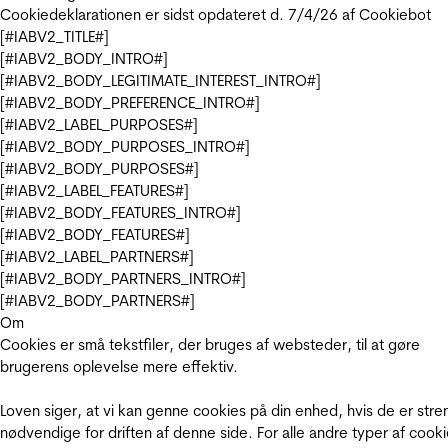
Cookiedeklarationen er sidst opdateret d. 7/4/26 af
Cookiebot
[#IABV2_TITLE#]
[#IABV2_BODY_INTRO#]
[#IABV2_BODY_LEGITIMATE_INTEREST_INTRO#]
[#IABV2_BODY_PREFERENCE_INTRO#]
[#IABV2_LABEL_PURPOSES#]
[#IABV2_BODY_PURPOSES_INTRO#]
[#IABV2_BODY_PURPOSES#]
[#IABV2_LABEL_FEATURES#]
[#IABV2_BODY_FEATURES_INTRO#]
[#IABV2_BODY_FEATURES#]
[#IABV2_LABEL_PARTNERS#]
[#IABV2_BODY_PARTNERS_INTRO#]
[#IABV2_BODY_PARTNERS#]
Om
Cookies er små tekstfiler, der bruges af websteder, til at gøre
brugerens oplevelse mere effektiv.
Loven siger, at vi kan genne cookies på din enhed, hvis de er stre
nødvendige for driften af denne side. For alle andre typer af cooki