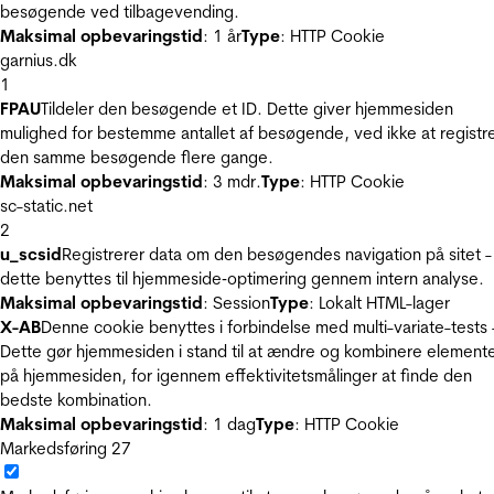
besøgende ved tilbagevending.
Maksimal opbevaringstid
: 1 år
Type
: HTTP Cookie
garnius.dk
1
FPAU
Tildeler den besøgende et ID. Dette giver hjemmesiden
mulighed for bestemme antallet af besøgende, ved ikke at registr
den samme besøgende flere gange.
Maksimal opbevaringstid
: 3 mdr.
Type
: HTTP Cookie
sc-static.net
2
u_scsid
Registrerer data om den besøgendes navigation på sitet -
dette benyttes til hjemmeside‐optimering gennem intern analyse.
Maksimal opbevaringstid
: Session
Type
: Lokalt HTML-lager
X-AB
Denne cookie benyttes i forbindelse med multi-variate-tests 
Dette gør hjemmesiden i stand til at ændre og kombinere element
på hjemmesiden, for igennem effektivitetsmålinger at finde den
bedste kombination.
Maksimal opbevaringstid
: 1 dag
Type
: HTTP Cookie
Markedsføring
27