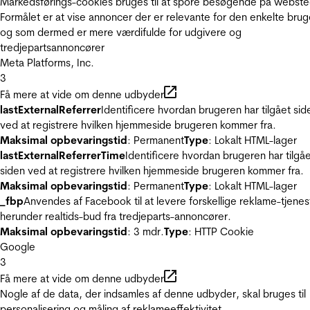
Markedsførings-cookies bruges til at spore besøgende på webste
Formålet er at vise annoncer der er relevante for den enkelte brug
og som dermed er mere værdifulde for udgivere og
tredjepartsannoncører
Meta Platforms, Inc.
3
Få mere at vide om denne udbyder
lastExternalReferrer
Identificere hvordan brugeren har tilgået sid
ved at registrere hvilken hjemmeside brugeren kommer fra.
Maksimal opbevaringstid
: Permanent
Type
: Lokalt HTML-lager
lastExternalReferrerTime
Identificere hvordan brugeren har tilgå
siden ved at registrere hvilken hjemmeside brugeren kommer fra.
Maksimal opbevaringstid
: Permanent
Type
: Lokalt HTML-lager
_fbp
Anvendes af Facebook til at levere forskellige reklame-tjenes
herunder realtids-bud fra tredjeparts-annoncører.
Maksimal opbevaringstid
: 3 mdr.
Type
: HTTP Cookie
Google
3
Få mere at vide om denne udbyder
Nogle af de data, der indsamles af denne udbyder, skal bruges til
personalisering og måling af reklameeffektivitet.