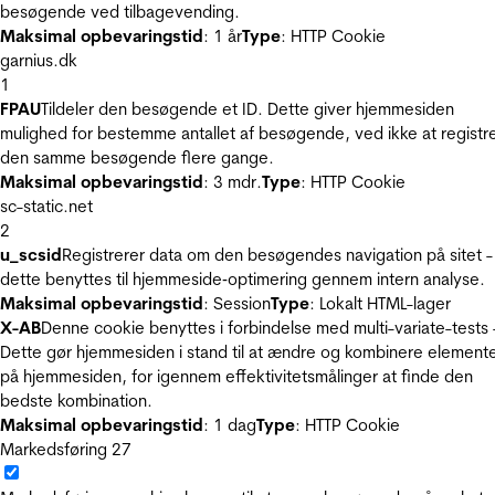
besøgende ved tilbagevending.
Maksimal opbevaringstid
: 1 år
Type
: HTTP Cookie
garnius.dk
1
FPAU
Tildeler den besøgende et ID. Dette giver hjemmesiden
mulighed for bestemme antallet af besøgende, ved ikke at registr
den samme besøgende flere gange.
Maksimal opbevaringstid
: 3 mdr.
Type
: HTTP Cookie
sc-static.net
2
u_scsid
Registrerer data om den besøgendes navigation på sitet -
dette benyttes til hjemmeside‐optimering gennem intern analyse.
Maksimal opbevaringstid
: Session
Type
: Lokalt HTML-lager
X-AB
Denne cookie benyttes i forbindelse med multi-variate-tests 
Dette gør hjemmesiden i stand til at ændre og kombinere element
på hjemmesiden, for igennem effektivitetsmålinger at finde den
bedste kombination.
Maksimal opbevaringstid
: 1 dag
Type
: HTTP Cookie
Markedsføring
27