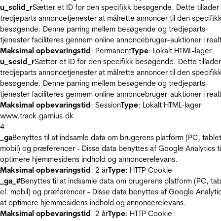
u_sclid_r
Sætter et ID for den specifikk besøgende. Dette tillader
tredjeparts annoncetjenester at målrette annoncer til den specifik
besøgende. Denne parring mellem besøgende og tredjeparts-
tjenester faciliteres gennem online annoncebruger-auktioner i realt
Maksimal opbevaringstid
: Permanent
Type
: Lokalt HTML-lager
u_scsid_r
Sætter et ID for den specifikk besøgende. Dette tillader
tredjeparts annoncetjenester at målrette annoncer til den specifik
besøgende. Denne parring mellem besøgende og tredjeparts-
tjenester faciliteres gennem online annoncebruger-auktioner i realt
Maksimal opbevaringstid
: Session
Type
: Lokalt HTML-lager
www.track.garnius.dk
4
_ga
Benyttes til at indsamle data om brugerens platform (PC, tablet
mobil) og præferencer - Disse data benyttes af Google Analytics til
optimere hjemmesidens indhold og annoncerelevans.
Maksimal opbevaringstid
: 2 år
Type
: HTTP Cookie
_ga_#
Benyttes til at indsamle data om brugerens platform (PC, tab
el. mobil) og præferencer - Disse data benyttes af Google Analytics
at optimere hjemmesidens indhold og annoncerelevans.
Maksimal opbevaringstid
: 2 år
Type
: HTTP Cookie