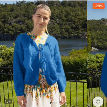
-28%
1
/
4