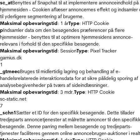
sc_at
Benyttes af Snapchat til at implementere annonceindhold på
hjemmesiden - Cookien aflæser annoncernes effekt og indsamler 
til yderligere segmentering af brugerne.
Maksimal opbevaringstid
: 1 år
Type
: HTTP Cookie
p
Indsamler data om den besøgendes præferencer på flere
hjemmesider - benyttes til at optimere hjemmesidens annonce-
relevans i forhold til den specifikke besøgende.
Maksimal opbevaringstid
: Session
Type
: Pixel Tracker
garnius.dk
1
_gtmeec
Bruges til midlertidig lagring og behandling af e-
handelsrelaterede interaktionsdata for at sikre pålidelig sporing af
analysebegivenheder på tværs af sideindlæsninger.
Maksimal opbevaringstid
: 3 mdr.
Type
: HTTP Cookie
sc-static.net
7
_schn1
Sætter et ID for den specifikk besøgende. Dette tillader
tredjeparts annoncetjenester at målrette annoncer til den specifik
besøgende. Denne parring mellem besøgende og tredjeparts-
tjenester faciliteres gennem online annoncebruger-auktioner i realt