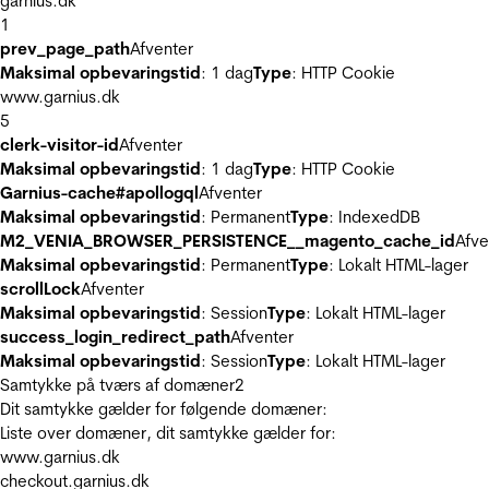
garnius.dk
1
prev_page_path
Afventer
Maksimal opbevaringstid
: 1 dag
Type
: HTTP Cookie
www.garnius.dk
5
clerk-visitor-id
Afventer
Maksimal opbevaringstid
: 1 dag
Type
: HTTP Cookie
Garnius-cache#apollogql
Afventer
Maksimal opbevaringstid
: Permanent
Type
: IndexedDB
M2_VENIA_BROWSER_PERSISTENCE__magento_cache_id
Afve
Maksimal opbevaringstid
: Permanent
Type
: Lokalt HTML-lager
scrollLock
Afventer
Maksimal opbevaringstid
: Session
Type
: Lokalt HTML-lager
success_login_redirect_path
Afventer
Maksimal opbevaringstid
: Session
Type
: Lokalt HTML-lager
Samtykke på tværs af domæner
2
Dit samtykke gælder for følgende domæner:
Liste over domæner, dit samtykke gælder for:
www.garnius.dk
checkout.garnius.dk