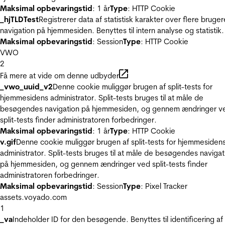
Maksimal opbevaringstid
: 1 år
Type
: HTTP Cookie
_hjTLDTest
Registrerer data af statistisk karakter over flere bruger
navigation på hjemmesiden. Benyttes til intern analyse og statistik.
Maksimal opbevaringstid
: Session
Type
: HTTP Cookie
VWO
2
Få mere at vide om denne udbyder
_vwo_uuid_v2
Denne cookie muliggør brugen af split-tests for
hjemmesidens administrator. Split-tests bruges til at måle de
besøgendes navigation på hjemmesiden, og gennem ændringer v
split-tests finder administratoren forbedringer.
Maksimal opbevaringstid
: 1 år
Type
: HTTP Cookie
v.gif
Denne cookie muliggør brugen af split-tests for hjemmesiden
administrator. Split-tests bruges til at måle de besøgendes navigat
på hjemmesiden, og gennem ændringer ved split-tests finder
administratoren forbedringer.
Maksimal opbevaringstid
: Session
Type
: Pixel Tracker
assets.voyado.com
1
_va
Indeholder ID for den besøgende. Benyttes til identificering af