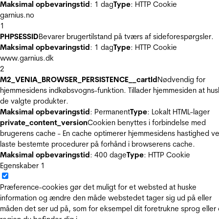
Maksimal opbevaringstid
: 1 dag
Type
: HTTP Cookie
garnius.no
1
PHPSESSID
Bevarer brugertilstand på tværs af sideforespørgsler.
Maksimal opbevaringstid
: 1 dag
Type
: HTTP Cookie
www.garnius.dk
2
M2_VENIA_BROWSER_PERSISTENCE__cartId
Nødvendig for
hjemmesidens indkøbsvogns-funktion. Tillader hjemmesiden at hus
de valgte produkter.
Maksimal opbevaringstid
: Permanent
Type
: Lokalt HTML-lager
private_content_version
Cookien benyttes i forbindelse med
brugerens cache - En cache optimerer hjemmesidens hastighed ve
laste bestemte procedurer på forhånd i browserens cache.
Maksimal opbevaringstid
: 400 dage
Type
: HTTP Cookie
Egenskaber
1
Præference-cookies gør det muligt for et websted at huske
information og ændre den måde webstedet tager sig ud på eller
måden det ser ud på, som for eksempel dit foretrukne sprog eller