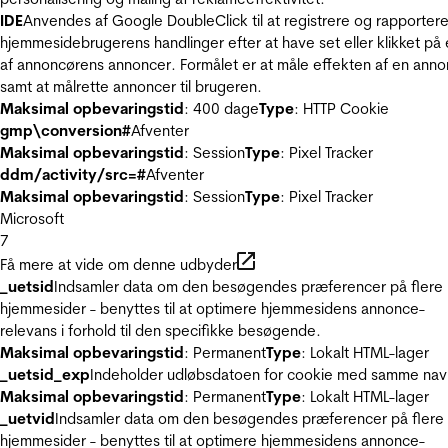
IDE
Anvendes af Google DoubleClick til at registrere og rapporter
hjemmesidebrugerens handlinger efter at have set eller klikket på
af annoncørens annoncer. Formålet er at måle effekten af en ann
samt at målrette annoncer til brugeren.
Maksimal opbevaringstid
: 400 dage
Type
: HTTP Cookie
gmp\conversion#
Afventer
Maksimal opbevaringstid
: Session
Type
: Pixel Tracker
ddm/activity/src=#
Afventer
Maksimal opbevaringstid
: Session
Type
: Pixel Tracker
Microsoft
7
Få mere at vide om denne udbyder
_uetsid
Indsamler data om den besøgendes præferencer på flere
hjemmesider - benyttes til at optimere hjemmesidens annonce-
relevans i forhold til den specifikke besøgende.
Maksimal opbevaringstid
: Permanent
Type
: Lokalt HTML-lager
_uetsid_exp
Indeholder udløbsdatoen for cookie med samme nav
Maksimal opbevaringstid
: Permanent
Type
: Lokalt HTML-lager
_uetvid
Indsamler data om den besøgendes præferencer på flere
hjemmesider - benyttes til at optimere hjemmesidens annonce-