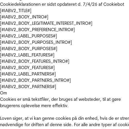
Cookiedeklarationen er sidst opdateret d. 7/4/26 af
Cookiebot
[#IABV2_TITLE#]
[#IABV2_BODY_INTRO#]
[#IABV2_BODY_LEGITIMATE_INTEREST_INTRO#]
[#IABV2_BODY_PREFERENCE_INTRO#]
[#IABV2_LABEL_PURPOSES#]
[#IABV2_BODY_PURPOSES_INTRO#]
[#IABV2_BODY_PURPOSES#]
[#IABV2_LABEL_FEATURES#]
[#IABV2_BODY_FEATURES_INTRO#]
[#IABV2_BODY_FEATURES#]
[#IABV2_LABEL_PARTNERS#]
[#IABV2_BODY_PARTNERS_INTRO#]
[#IABV2_BODY_PARTNERS#]
Om
Cookies er små tekstfiler, der bruges af websteder, til at gøre
brugerens oplevelse mere effektiv.
Loven siger, at vi kan genne cookies på din enhed, hvis de er stre
nødvendige for driften af denne side. For alle andre typer af cooki