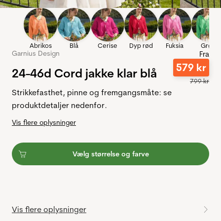
Abrikos
Blå
Cerise
Dyp rød
Fuksia
Grøn
Garnius Design
Fra
579
kr
24-46d Cord jakke klar blå
799
kr
Strikkefasthet, pinne og fremgangsmåte: se
produktdetaljer nedenfor.
Vis flere oplysninger
Vælg størrelse og farve
Vis flere oplysninger