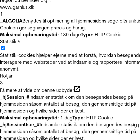
region du befinder dig i.
www.garnius.dk
1
_ALGOLIA
Benyttes til optimering af hjemmesidens søgefeltsfunkti
Cookien gør søgningen præcis og hurtig.
Maksimal opbevaringstid
: 180 dage
Type
: HTTP Cookie
Statistik
9
Statistik-cookies hjælper ejerne med at forstå, hvordan besøgend
interagere med websteder ved at indsamle og rapportere informa
anonymt.
Hotjar
3
Få mere at vide om denne udbyder
_hjSession_#
Indsamler statistik om den besøgendes besøg på
hjemmesiden såsom antallet af besøg, den gennemsnitlige tid på
hjemmesiden og hvilke sider der er læst.
Maksimal opbevaringstid
: 1 dag
Type
: HTTP Cookie
_hjSessionUser_#
Indsamler statistik om den besøgendes besøg 
hjemmesiden såsom antallet af besøg, den gennemsnitlige tid på
hjemmesiden og hvilke sider der er læst.