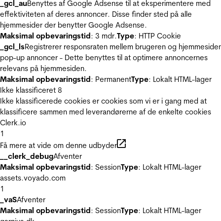
_gcl_au
Benyttes af Google Adsense til at eksperimentere med
effektiviteten af deres annoncer. Disse finder sted på alle
hjemmesider der benytter Google Adsense.
Maksimal opbevaringstid
: 3 mdr.
Type
: HTTP Cookie
_gcl_ls
Registrerer responsraten mellem brugeren og hjemmeside
pop-up annoncer - Dette benyttes til at optimere annoncernes
relevans på hjemmesiden.
Maksimal opbevaringstid
: Permanent
Type
: Lokalt HTML-lager
Ikke klassificeret
8
Ikke klassificerede cookies er cookies som vi er i gang med at
klassificere sammen med leverandørerne af de enkelte cookies
Clerk.io
1
Få mere at vide om denne udbyder
__clerk_debug
Afventer
Maksimal opbevaringstid
: Session
Type
: Lokalt HTML-lager
assets.voyado.com
1
_vaS
Afventer
Maksimal opbevaringstid
: Session
Type
: Lokalt HTML-lager