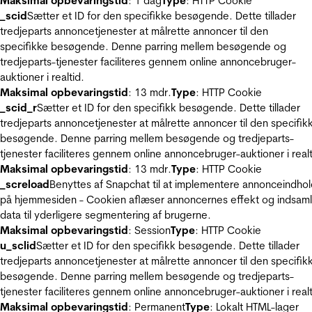
Maksimal opbevaringstid
: 1 dag
Type
: HTTP Cookie
_scid
Sætter et ID for den specifikke besøgende. Dette tillader
tredjeparts annoncetjenester at målrette annoncer til den
specifikke besøgende. Denne parring mellem besøgende og
tredjeparts-tjenester faciliteres gennem online annoncebruger-
auktioner i realtid.
Maksimal opbevaringstid
: 13 mdr.
Type
: HTTP Cookie
_scid_r
Sætter et ID for den specifikk besøgende. Dette tillader
tredjeparts annoncetjenester at målrette annoncer til den specifik
besøgende. Denne parring mellem besøgende og tredjeparts-
tjenester faciliteres gennem online annoncebruger-auktioner i realt
Maksimal opbevaringstid
: 13 mdr.
Type
: HTTP Cookie
_screload
Benyttes af Snapchat til at implementere annonceindho
på hjemmesiden - Cookien aflæser annoncernes effekt og indsaml
data til yderligere segmentering af brugerne.
Maksimal opbevaringstid
: Session
Type
: HTTP Cookie
u_sclid
Sætter et ID for den specifikk besøgende. Dette tillader
tredjeparts annoncetjenester at målrette annoncer til den specifik
besøgende. Denne parring mellem besøgende og tredjeparts-
tjenester faciliteres gennem online annoncebruger-auktioner i realt
Maksimal opbevaringstid
: Permanent
Type
: Lokalt HTML-lager