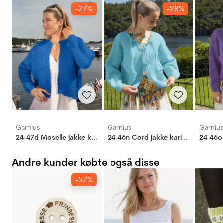
-27%
-28%
Garnius
Garnius
Garniu
24-47d Moselle jakke klar blå
24-46n Cord jakke karibisk blå
Andre kunder købte også disse
-57%