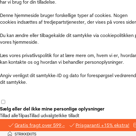
har vi brug for din tilladelse.
Denne hjemmeside bruger forskellige typer af cookies. Nogen
cookies indsættes af tredjepartstjenester, der vises på vores sider
Du kan ændre eller tilbagekalde dit samtykke via cookiepolitikken 
vores hjemmeside.
Læs vores privatlivspolitik for at lære mere om, hvem vi er, hvorda
kan kontakte os og hvordan vi behandler personoplysninger.
Angiv venligst dit samtykke-ID og dato for forespørgsel vedrøren
dit samtykke.
Sælg eller del ikke mine personlige oplysninger
Tillad alle
Tilpas
Tillad udvalgte
Ikke tilladt
Gratis fragt over 599,-
Prisgaranti +15% ekstra!
Hjem
STRIKKEKITS
>