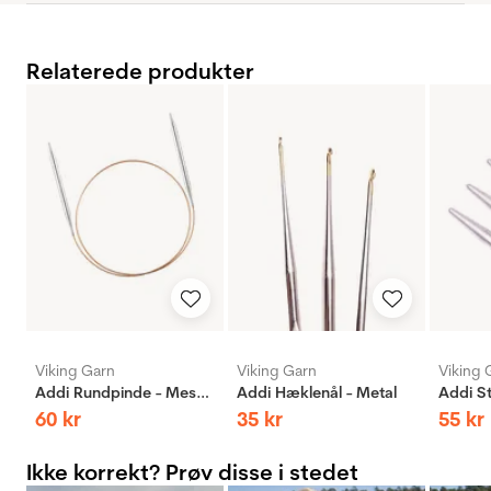
Relaterede produkter
Viking Garn
Viking Garn
Viking 
Addi Rundpinde - Messing
Addi Hæklenål - Metal
60
kr
35
kr
55
kr
Ikke korrekt? Prøv disse i stedet