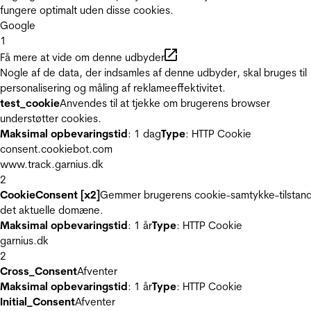
fungere optimalt uden disse cookies.
Google
1
Få mere at vide om denne udbyder
Nogle af de data, der indsamles af denne udbyder, skal bruges til
personalisering og måling af reklameeffektivitet.
test_cookie
Anvendes til at tjekke om brugerens browser
understøtter cookies.
Maksimal opbevaringstid
: 1 dag
Type
: HTTP Cookie
consent.cookiebot.com
www.track.garnius.dk
2
CookieConsent [x2]
Gemmer brugerens cookie-samtykke-tilstand
det aktuelle domæne.
Maksimal opbevaringstid
: 1 år
Type
: HTTP Cookie
garnius.dk
2
Cross_Consent
Afventer
Maksimal opbevaringstid
: 1 år
Type
: HTTP Cookie
Initial_Consent
Afventer