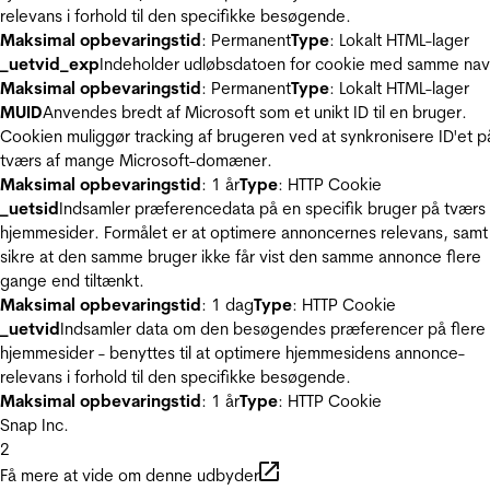
relevans i forhold til den specifikke besøgende.
Maksimal opbevaringstid
: Permanent
Type
: Lokalt HTML-lager
_uetvid_exp
Indeholder udløbsdatoen for cookie med samme nav
Maksimal opbevaringstid
: Permanent
Type
: Lokalt HTML-lager
MUID
Anvendes bredt af Microsoft som et unikt ID til en bruger.
Cookien muliggør tracking af brugeren ved at synkronisere ID'et p
tværs af mange Microsoft-domæner.
Maksimal opbevaringstid
: 1 år
Type
: HTTP Cookie
_uetsid
Indsamler præferencedata på en specifik bruger på tværs 
hjemmesider. Formålet er at optimere annoncernes relevans, samt
sikre at den samme bruger ikke får vist den samme annonce flere
gange end tiltænkt.
Maksimal opbevaringstid
: 1 dag
Type
: HTTP Cookie
_uetvid
Indsamler data om den besøgendes præferencer på flere
hjemmesider - benyttes til at optimere hjemmesidens annonce-
relevans i forhold til den specifikke besøgende.
Maksimal opbevaringstid
: 1 år
Type
: HTTP Cookie
Snap Inc.
2
Få mere at vide om denne udbyder