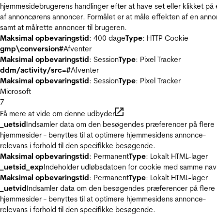
hjemmesidebrugerens handlinger efter at have set eller klikket på
af annoncørens annoncer. Formålet er at måle effekten af en ann
samt at målrette annoncer til brugeren.
Maksimal opbevaringstid
: 400 dage
Type
: HTTP Cookie
gmp\conversion#
Afventer
Maksimal opbevaringstid
: Session
Type
: Pixel Tracker
ddm/activity/src=#
Afventer
Maksimal opbevaringstid
: Session
Type
: Pixel Tracker
Microsoft
7
Få mere at vide om denne udbyder
_uetsid
Indsamler data om den besøgendes præferencer på flere
hjemmesider - benyttes til at optimere hjemmesidens annonce-
relevans i forhold til den specifikke besøgende.
Maksimal opbevaringstid
: Permanent
Type
: Lokalt HTML-lager
_uetsid_exp
Indeholder udløbsdatoen for cookie med samme nav
Maksimal opbevaringstid
: Permanent
Type
: Lokalt HTML-lager
_uetvid
Indsamler data om den besøgendes præferencer på flere
hjemmesider - benyttes til at optimere hjemmesidens annonce-
relevans i forhold til den specifikke besøgende.