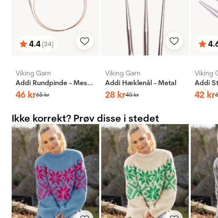
4.4
4.
(34)
Vurdering:
ud af 5 stjerner
Vurd
ud af
Viking Garn
Viking Garn
Viking 
Addi Rundpinde - Messing
Addi Hæklenål - Metal
46
kr
28
kr
42
kr
65
kr
40
kr
Ikke korrekt? Prøv disse i stedet