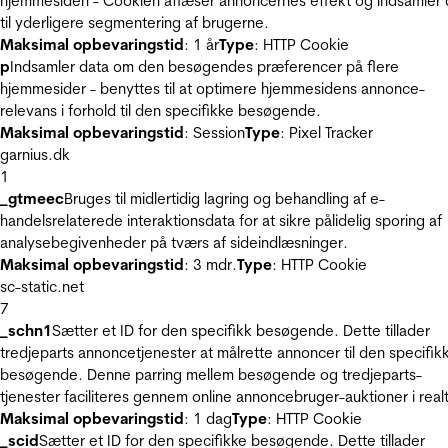
hjemmesiden - Cookien aflæser annoncernes effekt og indsamler 
til yderligere segmentering af brugerne.
Maksimal opbevaringstid
: 1 år
Type
: HTTP Cookie
p
Indsamler data om den besøgendes præferencer på flere
hjemmesider - benyttes til at optimere hjemmesidens annonce-
relevans i forhold til den specifikke besøgende.
Maksimal opbevaringstid
: Session
Type
: Pixel Tracker
garnius.dk
1
_gtmeec
Bruges til midlertidig lagring og behandling af e-
handelsrelaterede interaktionsdata for at sikre pålidelig sporing af
analysebegivenheder på tværs af sideindlæsninger.
Maksimal opbevaringstid
: 3 mdr.
Type
: HTTP Cookie
sc-static.net
7
_schn1
Sætter et ID for den specifikk besøgende. Dette tillader
tredjeparts annoncetjenester at målrette annoncer til den specifik
besøgende. Denne parring mellem besøgende og tredjeparts-
tjenester faciliteres gennem online annoncebruger-auktioner i realt
Maksimal opbevaringstid
: 1 dag
Type
: HTTP Cookie
_scid
Sætter et ID for den specifikke besøgende. Dette tillader