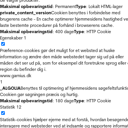
de valgte produkter.
Maksimal opbevaringstid
: Permanent
Type
: Lokalt HTML-lager
private_content_version
Cookien benyttes i forbindelse med
brugerens cache - En cache optimerer hjemmesidens hastighed ve
laste bestemte procedurer på forhånd i browserens cache.
Maksimal opbevaringstid
: 400 dage
Type
: HTTP Cookie
Egenskaber
1
Præference-cookies gør det muligt for et websted at huske
information og ændre den måde webstedet tager sig ud på eller
måden det ser ud på, som for eksempel dit foretrukne sprog eller
region du befinder dig i.
www.garnius.dk
1
_ALGOLIA
Benyttes til optimering af hjemmesidens søgefeltsfunkti
Cookien gør søgningen præcis og hurtig.
Maksimal opbevaringstid
: 180 dage
Type
: HTTP Cookie
Statistik
12
Statistik-cookies hjælper ejerne med at forstå, hvordan besøgend
interagere med websteder ved at indsamle og rapportere informa