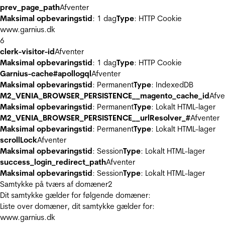
prev_page_path
Afventer
Maksimal opbevaringstid
: 1 dag
Type
: HTTP Cookie
www.garnius.dk
6
clerk-visitor-id
Afventer
Maksimal opbevaringstid
: 1 dag
Type
: HTTP Cookie
Garnius-cache#apollogql
Afventer
Maksimal opbevaringstid
: Permanent
Type
: IndexedDB
M2_VENIA_BROWSER_PERSISTENCE__magento_cache_id
Afve
Maksimal opbevaringstid
: Permanent
Type
: Lokalt HTML-lager
M2_VENIA_BROWSER_PERSISTENCE__urlResolver_#
Afventer
Maksimal opbevaringstid
: Permanent
Type
: Lokalt HTML-lager
scrollLock
Afventer
Maksimal opbevaringstid
: Session
Type
: Lokalt HTML-lager
success_login_redirect_path
Afventer
Maksimal opbevaringstid
: Session
Type
: Lokalt HTML-lager
Samtykke på tværs af domæner
2
Dit samtykke gælder for følgende domæner:
Liste over domæner, dit samtykke gælder for:
www.garnius.dk