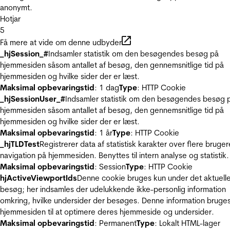
anonymt.
Hotjar
5
Få mere at vide om denne udbyder
_hjSession_#
Indsamler statistik om den besøgendes besøg på
hjemmesiden såsom antallet af besøg, den gennemsnitlige tid på
hjemmesiden og hvilke sider der er læst.
Maksimal opbevaringstid
: 1 dag
Type
: HTTP Cookie
_hjSessionUser_#
Indsamler statistik om den besøgendes besøg 
hjemmesiden såsom antallet af besøg, den gennemsnitlige tid på
hjemmesiden og hvilke sider der er læst.
Maksimal opbevaringstid
: 1 år
Type
: HTTP Cookie
_hjTLDTest
Registrerer data af statistisk karakter over flere bruger
navigation på hjemmesiden. Benyttes til intern analyse og statistik.
Maksimal opbevaringstid
: Session
Type
: HTTP Cookie
hjActiveViewportIds
Denne cookie bruges kun under det aktuell
besøg; her indsamles der udelukkende ikke-personlig information
omkring, hvilke undersider der besøges. Denne information bruges
hjemmesiden til at optimere deres hjemmeside og undersider.
Maksimal opbevaringstid
: Permanent
Type
: Lokalt HTML-lager