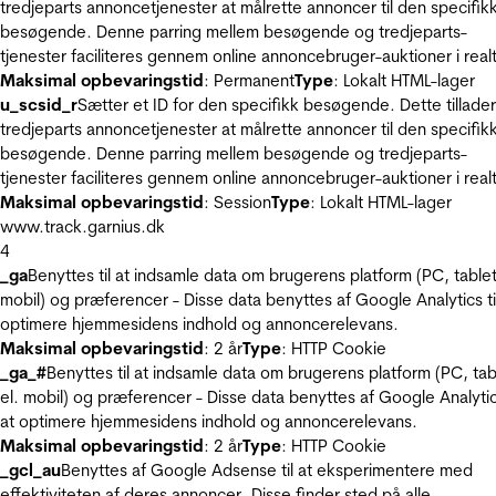
tredjeparts annoncetjenester at målrette annoncer til den specifik
besøgende. Denne parring mellem besøgende og tredjeparts-
tjenester faciliteres gennem online annoncebruger-auktioner i realt
Maksimal opbevaringstid
: Permanent
Type
: Lokalt HTML-lager
u_scsid_r
Sætter et ID for den specifikk besøgende. Dette tillader
tredjeparts annoncetjenester at målrette annoncer til den specifik
besøgende. Denne parring mellem besøgende og tredjeparts-
tjenester faciliteres gennem online annoncebruger-auktioner i realt
Maksimal opbevaringstid
: Session
Type
: Lokalt HTML-lager
www.track.garnius.dk
4
_ga
Benyttes til at indsamle data om brugerens platform (PC, tablet
mobil) og præferencer - Disse data benyttes af Google Analytics til
optimere hjemmesidens indhold og annoncerelevans.
Maksimal opbevaringstid
: 2 år
Type
: HTTP Cookie
_ga_#
Benyttes til at indsamle data om brugerens platform (PC, tab
el. mobil) og præferencer - Disse data benyttes af Google Analytics
at optimere hjemmesidens indhold og annoncerelevans.
Maksimal opbevaringstid
: 2 år
Type
: HTTP Cookie
_gcl_au
Benyttes af Google Adsense til at eksperimentere med
effektiviteten af deres annoncer. Disse finder sted på alle