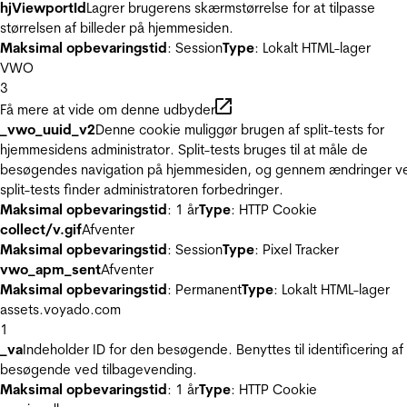
hjViewportId
Lagrer brugerens skærmstørrelse for at tilpasse
størrelsen af billeder på hjemmesiden.
Maksimal opbevaringstid
: Session
Type
: Lokalt HTML-lager
VWO
3
Få mere at vide om denne udbyder
_vwo_uuid_v2
Denne cookie muliggør brugen af split-tests for
hjemmesidens administrator. Split-tests bruges til at måle de
besøgendes navigation på hjemmesiden, og gennem ændringer v
split-tests finder administratoren forbedringer.
Maksimal opbevaringstid
: 1 år
Type
: HTTP Cookie
collect/v.gif
Afventer
Maksimal opbevaringstid
: Session
Type
: Pixel Tracker
vwo_apm_sent
Afventer
Maksimal opbevaringstid
: Permanent
Type
: Lokalt HTML-lager
assets.voyado.com
1
_va
Indeholder ID for den besøgende. Benyttes til identificering af
besøgende ved tilbagevending.
Maksimal opbevaringstid
: 1 år
Type
: HTTP Cookie