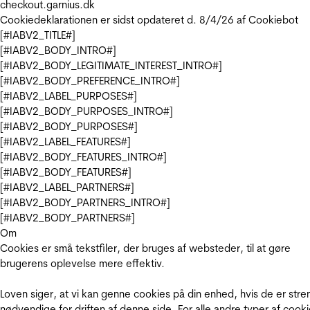
checkout.garnius.dk
Cookiedeklarationen er sidst opdateret d. 8/4/26 af
Cookiebot
[#IABV2_TITLE#]
[#IABV2_BODY_INTRO#]
[#IABV2_BODY_LEGITIMATE_INTEREST_INTRO#]
[#IABV2_BODY_PREFERENCE_INTRO#]
[#IABV2_LABEL_PURPOSES#]
[#IABV2_BODY_PURPOSES_INTRO#]
[#IABV2_BODY_PURPOSES#]
[#IABV2_LABEL_FEATURES#]
[#IABV2_BODY_FEATURES_INTRO#]
[#IABV2_BODY_FEATURES#]
[#IABV2_LABEL_PARTNERS#]
[#IABV2_BODY_PARTNERS_INTRO#]
[#IABV2_BODY_PARTNERS#]
Om
Cookies er små tekstfiler, der bruges af websteder, til at gøre
brugerens oplevelse mere effektiv.
Loven siger, at vi kan genne cookies på din enhed, hvis de er stre
nødvendige for driften af denne side. For alle andre typer af cooki