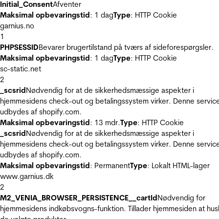
Initial_Consent
Afventer
Maksimal opbevaringstid
: 1 dag
Type
: HTTP Cookie
garnius.no
1
PHPSESSID
Bevarer brugertilstand på tværs af sideforespørgsler.
Maksimal opbevaringstid
: 1 dag
Type
: HTTP Cookie
sc-static.net
2
_scsrid
Nødvendig for at de sikkerhedsmæssige aspekter i
hjemmesidens check-out og betalingssystem virker. Denne servic
udbydes af shopify.com.
Maksimal opbevaringstid
: 13 mdr.
Type
: HTTP Cookie
_scsrid
Nødvendig for at de sikkerhedsmæssige aspekter i
hjemmesidens check-out og betalingssystem virker. Denne servic
udbydes af shopify.com.
Maksimal opbevaringstid
: Permanent
Type
: Lokalt HTML-lager
www.garnius.dk
2
M2_VENIA_BROWSER_PERSISTENCE__cartId
Nødvendig for
hjemmesidens indkøbsvogns-funktion. Tillader hjemmesiden at hus