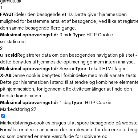
garnius.dk
1
FPAU
Tildeler den besøgende et ID. Dette giver hjemmesiden
mulighed for bestemme antallet af besøgende, ved ikke at registr
den samme besøgende flere gange.
Maksimal opbevaringstid
: 3 mdr.
Type
: HTTP Cookie
sc-static.net
2
u_scsid
Registrerer data om den besøgendes navigation på sitet -
dette benyttes til hjemmeside‐optimering gennem intern analyse.
Maksimal opbevaringstid
: Session
Type
: Lokalt HTML-lager
X-AB
Denne cookie benyttes i forbindelse med multi-variate-tests 
Dette gør hjemmesiden i stand til at ændre og kombinere element
på hjemmesiden, for igennem effektivitetsmålinger at finde den
bedste kombination.
Maksimal opbevaringstid
: 1 dag
Type
: HTTP Cookie
Markedsføring
27
Markedsførings-cookies bruges til at spore besøgende på webste
Formålet er at vise annoncer der er relevante for den enkelte brug
og som dermed er mere værdifulde for udgivere og