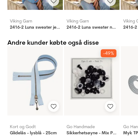
Viking Garn
Viking Garn
Viking 
2416-2 Luna sweater jeansblå/cerise
2416-2 Luna sweater natur/æblegrøn
Andre kunder købte også disse
-49%
Kort og Godt
Go Handmade
Go Ha
Glidelås - lysblå - 25cm
Sikkerhetsøyne - Mix Pakke - 12 Par