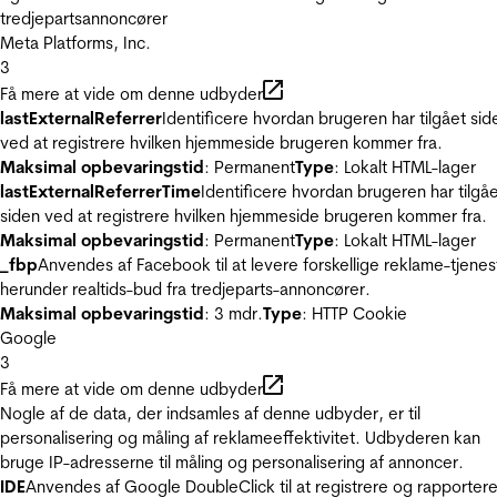
tredjepartsannoncører
Meta Platforms, Inc.
3
Få mere at vide om denne udbyder
lastExternalReferrer
Identificere hvordan brugeren har tilgået sid
ved at registrere hvilken hjemmeside brugeren kommer fra.
Maksimal opbevaringstid
: Permanent
Type
: Lokalt HTML-lager
lastExternalReferrerTime
Identificere hvordan brugeren har tilgå
siden ved at registrere hvilken hjemmeside brugeren kommer fra.
Maksimal opbevaringstid
: Permanent
Type
: Lokalt HTML-lager
_fbp
Anvendes af Facebook til at levere forskellige reklame-tjenes
herunder realtids-bud fra tredjeparts-annoncører.
Maksimal opbevaringstid
: 3 mdr.
Type
: HTTP Cookie
Google
3
Få mere at vide om denne udbyder
Nogle af de data, der indsamles af denne udbyder, er til
personalisering og måling af reklameeffektivitet. Udbyderen kan
bruge IP-adresserne til måling og personalisering af annoncer.
IDE
Anvendes af Google DoubleClick til at registrere og rapporter