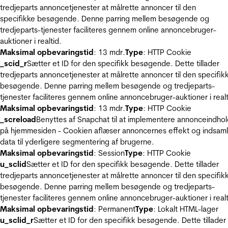
tredjeparts annoncetjenester at målrette annoncer til den
specifikke besøgende. Denne parring mellem besøgende og
tredjeparts-tjenester faciliteres gennem online annoncebruger-
auktioner i realtid.
Maksimal opbevaringstid
: 13 mdr.
Type
: HTTP Cookie
_scid_r
Sætter et ID for den specifikk besøgende. Dette tillader
tredjeparts annoncetjenester at målrette annoncer til den specifik
besøgende. Denne parring mellem besøgende og tredjeparts-
tjenester faciliteres gennem online annoncebruger-auktioner i realt
Maksimal opbevaringstid
: 13 mdr.
Type
: HTTP Cookie
_screload
Benyttes af Snapchat til at implementere annonceindho
på hjemmesiden - Cookien aflæser annoncernes effekt og indsaml
data til yderligere segmentering af brugerne.
Maksimal opbevaringstid
: Session
Type
: HTTP Cookie
u_sclid
Sætter et ID for den specifikk besøgende. Dette tillader
tredjeparts annoncetjenester at målrette annoncer til den specifik
besøgende. Denne parring mellem besøgende og tredjeparts-
tjenester faciliteres gennem online annoncebruger-auktioner i realt
Maksimal opbevaringstid
: Permanent
Type
: Lokalt HTML-lager
u_sclid_r
Sætter et ID for den specifikk besøgende. Dette tillader