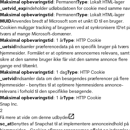
Maksimal opbevaringstid
: Permanent
Type
: Lokalt HTML-lager
_uetvid_exp
Indeholder udløbsdatoen for cookie med samme nav
Maksimal opbevaringstid
: Permanent
Type
: Lokalt HTML-lager
MUID
Anvendes bredt af Microsoft som et unikt ID til en bruger.
Cookien muliggør tracking af brugeren ved at synkronisere ID'et p
tværs af mange Microsoft-domæner.
Maksimal opbevaringstid
: 1 år
Type
: HTTP Cookie
_uetsid
Indsamler præferencedata på en specifik bruger på tværs 
hjemmesider. Formålet er at optimere annoncernes relevans, samt
sikre at den samme bruger ikke får vist den samme annonce flere
gange end tiltænkt.
Maksimal opbevaringstid
: 1 dag
Type
: HTTP Cookie
_uetvid
Indsamler data om den besøgendes præferencer på flere
hjemmesider - benyttes til at optimere hjemmesidens annonce-
relevans i forhold til den specifikke besøgende.
Maksimal opbevaringstid
: 1 år
Type
: HTTP Cookie
Snap Inc.
2
Få mere at vide om denne udbyder
sc_at
Benyttes af Snapchat til at implementere annonceindhold på