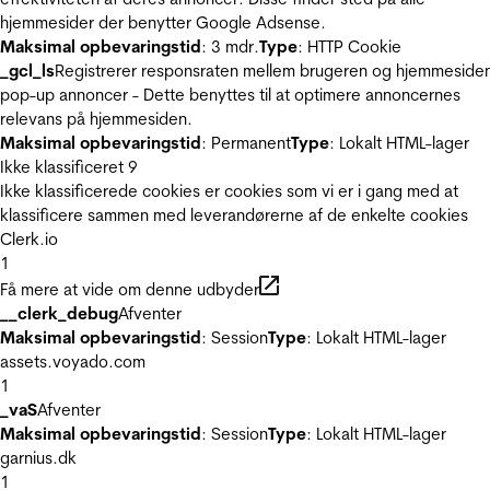
hjemmesider der benytter Google Adsense.
Maksimal opbevaringstid
: 3 mdr.
Type
: HTTP Cookie
_gcl_ls
Registrerer responsraten mellem brugeren og hjemmeside
pop-up annoncer - Dette benyttes til at optimere annoncernes
relevans på hjemmesiden.
Maksimal opbevaringstid
: Permanent
Type
: Lokalt HTML-lager
Ikke klassificeret
9
Ikke klassificerede cookies er cookies som vi er i gang med at
klassificere sammen med leverandørerne af de enkelte cookies
Clerk.io
1
Få mere at vide om denne udbyder
__clerk_debug
Afventer
Maksimal opbevaringstid
: Session
Type
: Lokalt HTML-lager
assets.voyado.com
1
_vaS
Afventer
Maksimal opbevaringstid
: Session
Type
: Lokalt HTML-lager
garnius.dk
1