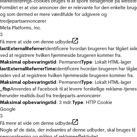
Markedsførings-cookies bruges til at spore besøgende på webste
Formålet er at vise annoncer der er relevante for den enkelte brug
og som dermed er mere værdifulde for udgivere og
tredjepartsannoncører
Meta Platforms, Inc.
3
Få mere at vide om denne udbyder
lastExternalReferrer
Identificere hvordan brugeren har tilgået sid
ved at registrere hvilken hjemmeside brugeren kommer fra.
Maksimal opbevaringstid
: Permanent
Type
: Lokalt HTML-lager
lastExternalReferrerTime
Identificere hvordan brugeren har tilgå
siden ved at registrere hvilken hjemmeside brugeren kommer fra.
Maksimal opbevaringstid
: Permanent
Type
: Lokalt HTML-lager
_fbp
Anvendes af Facebook til at levere forskellige reklame-tjenes
herunder realtids-bud fra tredjeparts-annoncører.
Maksimal opbevaringstid
: 3 mdr.
Type
: HTTP Cookie
Google
3
Få mere at vide om denne udbyder
Nogle af de data, der indsamles af denne udbyder, skal bruges til
personalisering og måling af reklameeffektivitet.