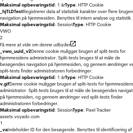
Maksimal opbevaringstid
: 1 år
Type
: HTTP Cookie
_hjTLDTest
Registrerer data af statistisk karakter over flere bruger
navigation på hjemmesiden. Benyttes til intern analyse og statistik.
Maksimal opbevaringstid
: Session
Type
: HTTP Cookie
VWO
2
Få mere at vide om denne udbyder
_vwo_uuid_v2
Denne cookie muliggør brugen af split-tests for
hjemmesidens administrator. Split-tests bruges til at måle de
besøgendes navigation på hjemmesiden, og gennem ændringer v
split-tests finder administratoren forbedringer.
Maksimal opbevaringstid
: 1 år
Type
: HTTP Cookie
v.gif
Denne cookie muliggør brugen af split-tests for hjemmesiden
administrator. Split-tests bruges til at måle de besøgendes navigat
på hjemmesiden, og gennem ændringer ved split-tests finder
administratoren forbedringer.
Maksimal opbevaringstid
: Session
Type
: Pixel Tracker
assets.voyado.com
1
_va
Indeholder ID for den besøgende. Benyttes til identificering af