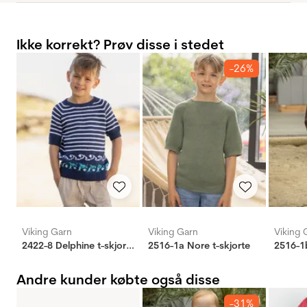
Ikke korrekt? Prøv disse i stedet
-26%
Viking Garn
Viking Garn
Viking 
2422-8 Delphine t-skjorte
2516-1a Nore t-skjorte
2516-1b
Andre kunder købte også disse
-31%