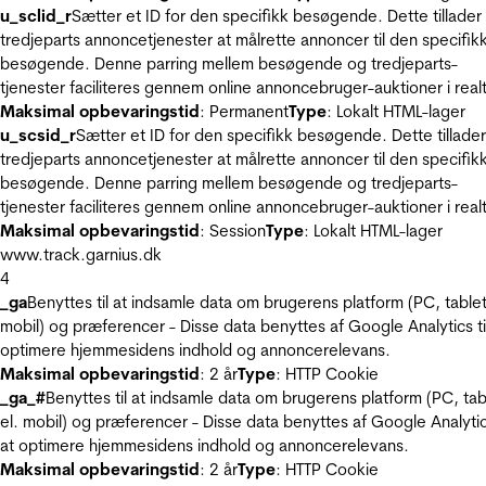
u_sclid_r
Sætter et ID for den specifikk besøgende. Dette tillader
tredjeparts annoncetjenester at målrette annoncer til den specifik
besøgende. Denne parring mellem besøgende og tredjeparts-
tjenester faciliteres gennem online annoncebruger-auktioner i realt
Maksimal opbevaringstid
: Permanent
Type
: Lokalt HTML-lager
u_scsid_r
Sætter et ID for den specifikk besøgende. Dette tillader
tredjeparts annoncetjenester at målrette annoncer til den specifik
besøgende. Denne parring mellem besøgende og tredjeparts-
tjenester faciliteres gennem online annoncebruger-auktioner i realt
Maksimal opbevaringstid
: Session
Type
: Lokalt HTML-lager
www.track.garnius.dk
4
_ga
Benyttes til at indsamle data om brugerens platform (PC, tablet
mobil) og præferencer - Disse data benyttes af Google Analytics til
optimere hjemmesidens indhold og annoncerelevans.
Maksimal opbevaringstid
: 2 år
Type
: HTTP Cookie
_ga_#
Benyttes til at indsamle data om brugerens platform (PC, tab
el. mobil) og præferencer - Disse data benyttes af Google Analytics
at optimere hjemmesidens indhold og annoncerelevans.
Maksimal opbevaringstid
: 2 år
Type
: HTTP Cookie