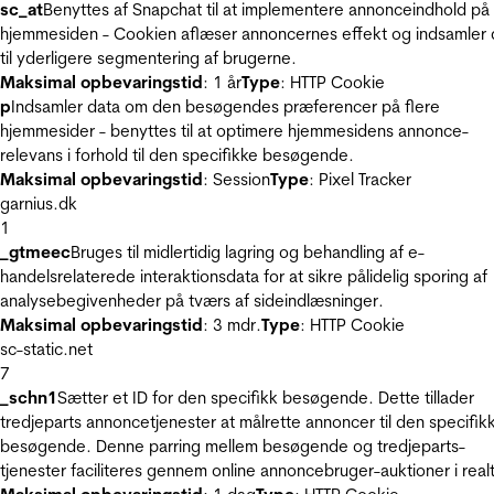
sc_at
Benyttes af Snapchat til at implementere annonceindhold på
hjemmesiden - Cookien aflæser annoncernes effekt og indsamler 
til yderligere segmentering af brugerne.
Maksimal opbevaringstid
: 1 år
Type
: HTTP Cookie
p
Indsamler data om den besøgendes præferencer på flere
hjemmesider - benyttes til at optimere hjemmesidens annonce-
relevans i forhold til den specifikke besøgende.
Maksimal opbevaringstid
: Session
Type
: Pixel Tracker
garnius.dk
1
_gtmeec
Bruges til midlertidig lagring og behandling af e-
handelsrelaterede interaktionsdata for at sikre pålidelig sporing af
analysebegivenheder på tværs af sideindlæsninger.
Maksimal opbevaringstid
: 3 mdr.
Type
: HTTP Cookie
sc-static.net
7
_schn1
Sætter et ID for den specifikk besøgende. Dette tillader
tredjeparts annoncetjenester at målrette annoncer til den specifik
besøgende. Denne parring mellem besøgende og tredjeparts-
tjenester faciliteres gennem online annoncebruger-auktioner i realt