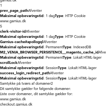
garnius.dk
1
prev_page_path
Afventer
Maksimal opbevaringstid
: 1 dag
Type
: HTTP Cookie
www.garnius.dk
5
clerk-visitor-id
Afventer
Maksimal opbevaringstid
: 1 dag
Type
: HTTP Cookie
Garnius-cache#apollogql
Afventer
Maksimal opbevaringstid
: Permanent
Type
: IndexedDB
M2_VENIA_BROWSER_PERSISTENCE__magento_cache_id
Afve
Maksimal opbevaringstid
: Permanent
Type
: Lokalt HTML-lager
scrollLock
Afventer
Maksimal opbevaringstid
: Session
Type
: Lokalt HTML-lager
success_login_redirect_path
Afventer
Maksimal opbevaringstid
: Session
Type
: Lokalt HTML-lager
Samtykke på tværs af domæner
2
Dit samtykke gælder for følgende domæner:
Liste over domæner, dit samtykke gælder for:
www.garnius.dk
checkout.garnius.dk