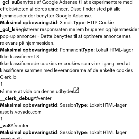
_gcl_au
Benyttes af Google Adsense til at eksperimentere med
effektiviteten af deres annoncer. Disse finder sted på alle
hjemmesider der benytter Google Adsense.
Maksimal opbevaringstid
: 3 mdr.
Type
: HTTP Cookie
_gcl_ls
Registrerer responsraten mellem brugeren og hjemmeside
pop-up annoncer - Dette benyttes til at optimere annoncernes
relevans på hjemmesiden.
Maksimal opbevaringstid
: Permanent
Type
: Lokalt HTML-lager
Ikke klassificeret
8
Ikke klassificerede cookies er cookies som vi er i gang med at
klassificere sammen med leverandørerne af de enkelte cookies
Clerk.io
1
Få mere at vide om denne udbyder
__clerk_debug
Afventer
Maksimal opbevaringstid
: Session
Type
: Lokalt HTML-lager
assets.voyado.com
1
_vaS
Afventer
Maksimal opbevaringstid
: Session
Type
: Lokalt HTML-lager