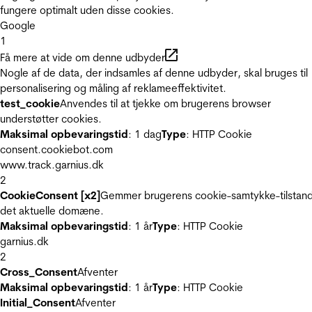
fungere optimalt uden disse cookies.
Google
1
Få mere at vide om denne udbyder
Nogle af de data, der indsamles af denne udbyder, skal bruges til
personalisering og måling af reklameeffektivitet.
test_cookie
Anvendes til at tjekke om brugerens browser
understøtter cookies.
Maksimal opbevaringstid
: 1 dag
Type
: HTTP Cookie
consent.cookiebot.com
www.track.garnius.dk
2
CookieConsent [x2]
Gemmer brugerens cookie-samtykke-tilstand
det aktuelle domæne.
Maksimal opbevaringstid
: 1 år
Type
: HTTP Cookie
garnius.dk
2
Cross_Consent
Afventer
Maksimal opbevaringstid
: 1 år
Type
: HTTP Cookie
Initial_Consent
Afventer