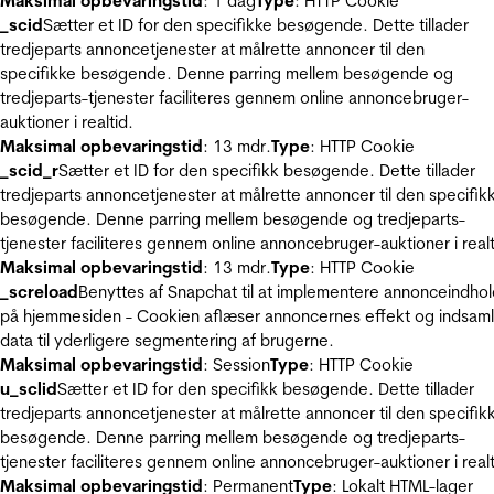
Maksimal opbevaringstid
: 1 dag
Type
: HTTP Cookie
_scid
Sætter et ID for den specifikke besøgende. Dette tillader
tredjeparts annoncetjenester at målrette annoncer til den
specifikke besøgende. Denne parring mellem besøgende og
tredjeparts-tjenester faciliteres gennem online annoncebruger-
auktioner i realtid.
Maksimal opbevaringstid
: 13 mdr.
Type
: HTTP Cookie
_scid_r
Sætter et ID for den specifikk besøgende. Dette tillader
tredjeparts annoncetjenester at målrette annoncer til den specifik
besøgende. Denne parring mellem besøgende og tredjeparts-
tjenester faciliteres gennem online annoncebruger-auktioner i realt
Maksimal opbevaringstid
: 13 mdr.
Type
: HTTP Cookie
_screload
Benyttes af Snapchat til at implementere annonceindho
på hjemmesiden - Cookien aflæser annoncernes effekt og indsaml
data til yderligere segmentering af brugerne.
Maksimal opbevaringstid
: Session
Type
: HTTP Cookie
u_sclid
Sætter et ID for den specifikk besøgende. Dette tillader
tredjeparts annoncetjenester at målrette annoncer til den specifik
besøgende. Denne parring mellem besøgende og tredjeparts-
tjenester faciliteres gennem online annoncebruger-auktioner i realt
Maksimal opbevaringstid
: Permanent
Type
: Lokalt HTML-lager