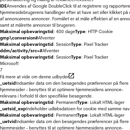
IDE
Anvendes af Google DoubleClick til at registrere og rapporter
hjemmesidebrugerens handlinger efter at have set eller klikket på
af annoncørens annoncer. Formålet er at måle effekten af en ann
samt at målrette annoncer til brugeren.
Maksimal opbevaringstid
: 400 dage
Type
: HTTP Cookie
gmp\conversion#
Afventer
Maksimal opbevaringstid
: Session
Type
: Pixel Tracker
ddm/activity/src=#
Afventer
Maksimal opbevaringstid
: Session
Type
: Pixel Tracker
Microsoft
7
Få mere at vide om denne udbyder
_uetsid
Indsamler data om den besøgendes præferencer på flere
hjemmesider - benyttes til at optimere hjemmesidens annonce-
relevans i forhold til den specifikke besøgende.
Maksimal opbevaringstid
: Permanent
Type
: Lokalt HTML-lager
_uetsid_exp
Indeholder udløbsdatoen for cookie med samme nav
Maksimal opbevaringstid
: Permanent
Type
: Lokalt HTML-lager
_uetvid
Indsamler data om den besøgendes præferencer på flere
hjemmesider - benyttes til at optimere hjemmesidens annonce-