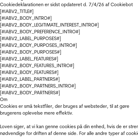
Cookiedeklarationen er sidst opdateret d. 7/4/26 af
Cookiebot
[#IABV2_TITLE#]
[#IABV2_BODY_INTRO#]
[#IABV2_BODY_LEGITIMATE_INTEREST_INTRO#]
[#IABV2_BODY_PREFERENCE_INTRO#]
[#IABV2_LABEL_PURPOSES#]
[#IABV2_BODY_PURPOSES_INTRO#]
[#IABV2_BODY_PURPOSES#]
[#IABV2_LABEL_FEATURES#]
[#IABV2_BODY_FEATURES_INTRO#]
[#IABV2_BODY_FEATURES#]
[#IABV2_LABEL_PARTNERS#]
[#IABV2_BODY_PARTNERS_INTRO#]
[#IABV2_BODY_PARTNERS#]
Om
Cookies er små tekstfiler, der bruges af websteder, til at gøre
brugerens oplevelse mere effektiv.
Loven siger, at vi kan genne cookies på din enhed, hvis de er stre
nødvendige for driften af denne side. For alle andre typer af cooki