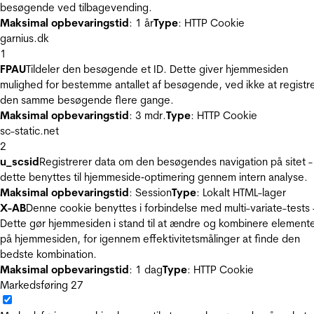
besøgende ved tilbagevending.
Maksimal opbevaringstid
: 1 år
Type
: HTTP Cookie
garnius.dk
1
FPAU
Tildeler den besøgende et ID. Dette giver hjemmesiden
mulighed for bestemme antallet af besøgende, ved ikke at registr
den samme besøgende flere gange.
Maksimal opbevaringstid
: 3 mdr.
Type
: HTTP Cookie
sc-static.net
2
u_scsid
Registrerer data om den besøgendes navigation på sitet -
dette benyttes til hjemmeside‐optimering gennem intern analyse.
Maksimal opbevaringstid
: Session
Type
: Lokalt HTML-lager
X-AB
Denne cookie benyttes i forbindelse med multi-variate-tests 
Dette gør hjemmesiden i stand til at ændre og kombinere element
på hjemmesiden, for igennem effektivitetsmålinger at finde den
bedste kombination.
Maksimal opbevaringstid
: 1 dag
Type
: HTTP Cookie
Markedsføring
27