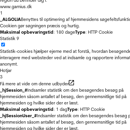
region du befinder dig i.
www.garnius.dk
1
_ALGOLIA
Benyttes til optimering af hjemmesidens søgefeltsfunkti
Cookien gør søgningen præcis og hurtig.
Maksimal opbevaringstid
: 180 dage
Type
: HTTP Cookie
Statistik
9
Statistik-cookies hjælper ejerne med at forstå, hvordan besøgend
interagere med websteder ved at indsamle og rapportere informa
anonymt.
Hotjar
3
Få mere at vide om denne udbyder
_hjSession_#
Indsamler statistik om den besøgendes besøg på
hjemmesiden såsom antallet af besøg, den gennemsnitlige tid på
hjemmesiden og hvilke sider der er læst.
Maksimal opbevaringstid
: 1 dag
Type
: HTTP Cookie
_hjSessionUser_#
Indsamler statistik om den besøgendes besøg 
hjemmesiden såsom antallet af besøg, den gennemsnitlige tid på
hjemmesiden og hvilke sider der er læst.