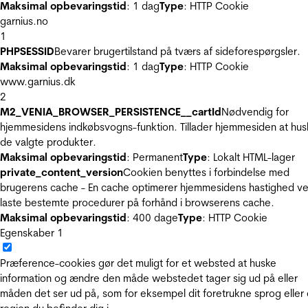
Maksimal opbevaringstid
: 1 dag
Type
: HTTP Cookie
garnius.no
1
PHPSESSID
Bevarer brugertilstand på tværs af sideforespørgsler.
Maksimal opbevaringstid
: 1 dag
Type
: HTTP Cookie
www.garnius.dk
2
M2_VENIA_BROWSER_PERSISTENCE__cartId
Nødvendig for
hjemmesidens indkøbsvogns-funktion. Tillader hjemmesiden at hus
de valgte produkter.
Maksimal opbevaringstid
: Permanent
Type
: Lokalt HTML-lager
private_content_version
Cookien benyttes i forbindelse med
brugerens cache - En cache optimerer hjemmesidens hastighed ve
laste bestemte procedurer på forhånd i browserens cache.
Maksimal opbevaringstid
: 400 dage
Type
: HTTP Cookie
Egenskaber
1
Præference-cookies gør det muligt for et websted at huske
information og ændre den måde webstedet tager sig ud på eller
måden det ser ud på, som for eksempel dit foretrukne sprog eller