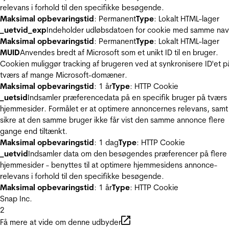
relevans i forhold til den specifikke besøgende.
Maksimal opbevaringstid
: Permanent
Type
: Lokalt HTML-lager
_uetvid_exp
Indeholder udløbsdatoen for cookie med samme nav
Maksimal opbevaringstid
: Permanent
Type
: Lokalt HTML-lager
MUID
Anvendes bredt af Microsoft som et unikt ID til en bruger.
Cookien muliggør tracking af brugeren ved at synkronisere ID'et p
tværs af mange Microsoft-domæner.
Maksimal opbevaringstid
: 1 år
Type
: HTTP Cookie
_uetsid
Indsamler præferencedata på en specifik bruger på tværs 
hjemmesider. Formålet er at optimere annoncernes relevans, samt
sikre at den samme bruger ikke får vist den samme annonce flere
gange end tiltænkt.
Maksimal opbevaringstid
: 1 dag
Type
: HTTP Cookie
_uetvid
Indsamler data om den besøgendes præferencer på flere
hjemmesider - benyttes til at optimere hjemmesidens annonce-
relevans i forhold til den specifikke besøgende.
Maksimal opbevaringstid
: 1 år
Type
: HTTP Cookie
Snap Inc.
2
Få mere at vide om denne udbyder