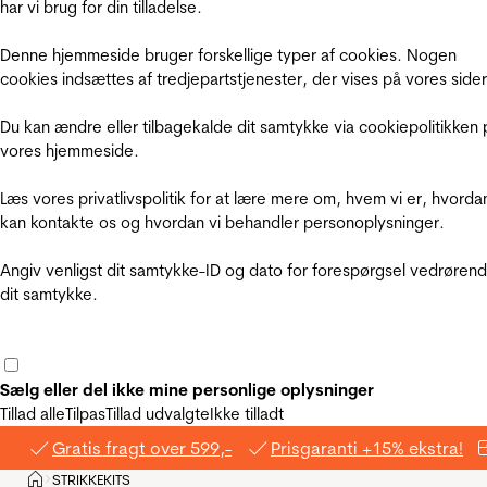
har vi brug for din tilladelse.
Denne hjemmeside bruger forskellige typer af cookies. Nogen
cookies indsættes af tredjepartstjenester, der vises på vores sider
Du kan ændre eller tilbagekalde dit samtykke via cookiepolitikken 
vores hjemmeside.
Læs vores privatlivspolitik for at lære mere om, hvem vi er, hvorda
kan kontakte os og hvordan vi behandler personoplysninger.
Angiv venligst dit samtykke-ID og dato for forespørgsel vedrøren
dit samtykke.
Sælg eller del ikke mine personlige oplysninger
Tillad alle
Tilpas
Tillad udvalgte
Ikke tilladt
Gratis fragt over 599,-
Prisgaranti +15% ekstra!
Hjem
STRIKKEKITS
>