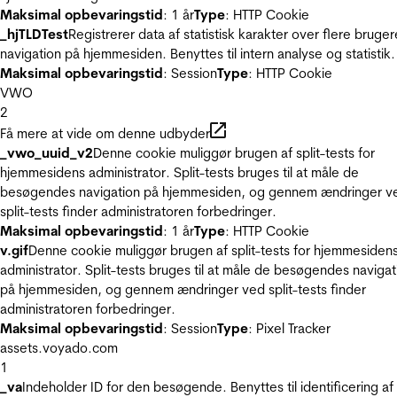
Maksimal opbevaringstid
: 1 år
Type
: HTTP Cookie
_hjTLDTest
Registrerer data af statistisk karakter over flere bruger
navigation på hjemmesiden. Benyttes til intern analyse og statistik.
Maksimal opbevaringstid
: Session
Type
: HTTP Cookie
VWO
2
Få mere at vide om denne udbyder
_vwo_uuid_v2
Denne cookie muliggør brugen af split-tests for
hjemmesidens administrator. Split-tests bruges til at måle de
besøgendes navigation på hjemmesiden, og gennem ændringer v
split-tests finder administratoren forbedringer.
Maksimal opbevaringstid
: 1 år
Type
: HTTP Cookie
v.gif
Denne cookie muliggør brugen af split-tests for hjemmesiden
administrator. Split-tests bruges til at måle de besøgendes navigat
på hjemmesiden, og gennem ændringer ved split-tests finder
administratoren forbedringer.
Maksimal opbevaringstid
: Session
Type
: Pixel Tracker
assets.voyado.com
1
_va
Indeholder ID for den besøgende. Benyttes til identificering af