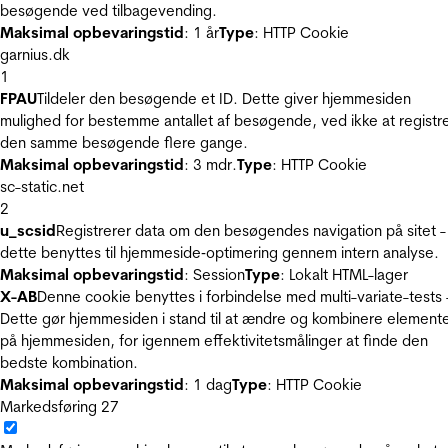
besøgende ved tilbagevending.
Maksimal opbevaringstid
: 1 år
Type
: HTTP Cookie
garnius.dk
1
FPAU
Tildeler den besøgende et ID. Dette giver hjemmesiden
mulighed for bestemme antallet af besøgende, ved ikke at registr
den samme besøgende flere gange.
Maksimal opbevaringstid
: 3 mdr.
Type
: HTTP Cookie
sc-static.net
2
u_scsid
Registrerer data om den besøgendes navigation på sitet -
dette benyttes til hjemmeside‐optimering gennem intern analyse.
Maksimal opbevaringstid
: Session
Type
: Lokalt HTML-lager
X-AB
Denne cookie benyttes i forbindelse med multi-variate-tests 
Dette gør hjemmesiden i stand til at ændre og kombinere element
på hjemmesiden, for igennem effektivitetsmålinger at finde den
bedste kombination.
Maksimal opbevaringstid
: 1 dag
Type
: HTTP Cookie
Markedsføring
27