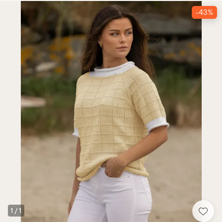
-43%
1
/
1