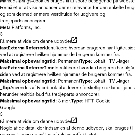
Markedsførings-cookies bruges til at spore besøgende på webste
Formålet er at vise annoncer der er relevante for den enkelte brug
og som dermed er mere værdifulde for udgivere og
tredjepartsannoncører
Meta Platforms, Inc.
3
Få mere at vide om denne udbyder
lastExternalReferrer
Identificere hvordan brugeren har tilgået sid
ved at registrere hvilken hjemmeside brugeren kommer fra.
Maksimal opbevaringstid
: Permanent
Type
: Lokalt HTML-lager
lastExternalReferrerTime
Identificere hvordan brugeren har tilgå
siden ved at registrere hvilken hjemmeside brugeren kommer fra.
Maksimal opbevaringstid
: Permanent
Type
: Lokalt HTML-lager
_fbp
Anvendes af Facebook til at levere forskellige reklame-tjenes
herunder realtids-bud fra tredjeparts-annoncører.
Maksimal opbevaringstid
: 3 mdr.
Type
: HTTP Cookie
Google
3
Få mere at vide om denne udbyder
Nogle af de data, der indsamles af denne udbyder, skal bruges til
personalisering og måling af reklameeffektivitet.