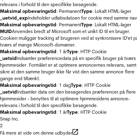
relevans i forhold til den specifikke besøgende.
Maksimal opbevaringstid
: Permanent
Type
: Lokalt HTML-lager
_uetvid_exp
Indeholder udløbsdatoen for cookie med samme nav
Maksimal opbevaringstid
: Permanent
Type
: Lokalt HTML-lager
MUID
Anvendes bredt af Microsoft som et unikt ID til en bruger.
Cookien muliggør tracking af brugeren ved at synkronisere ID'et p
tværs af mange Microsoft-domæner.
Maksimal opbevaringstid
: 1 år
Type
: HTTP Cookie
_uetsid
Indsamler præferencedata på en specifik bruger på tværs 
hjemmesider. Formålet er at optimere annoncernes relevans, samt
sikre at den samme bruger ikke får vist den samme annonce flere
gange end tiltænkt.
Maksimal opbevaringstid
: 1 dag
Type
: HTTP Cookie
_uetvid
Indsamler data om den besøgendes præferencer på flere
hjemmesider - benyttes til at optimere hjemmesidens annonce-
relevans i forhold til den specifikke besøgende.
Maksimal opbevaringstid
: 1 år
Type
: HTTP Cookie
Snap Inc.
2
Få mere at vide om denne udbyder