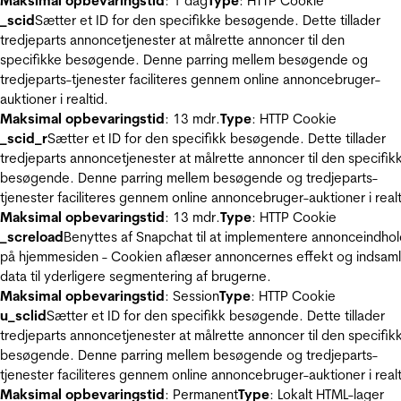
Maksimal opbevaringstid
: 1 dag
Type
: HTTP Cookie
_scid
Sætter et ID for den specifikke besøgende. Dette tillader
tredjeparts annoncetjenester at målrette annoncer til den
specifikke besøgende. Denne parring mellem besøgende og
tredjeparts-tjenester faciliteres gennem online annoncebruger-
auktioner i realtid.
Maksimal opbevaringstid
: 13 mdr.
Type
: HTTP Cookie
_scid_r
Sætter et ID for den specifikk besøgende. Dette tillader
tredjeparts annoncetjenester at målrette annoncer til den specifik
besøgende. Denne parring mellem besøgende og tredjeparts-
tjenester faciliteres gennem online annoncebruger-auktioner i realt
Maksimal opbevaringstid
: 13 mdr.
Type
: HTTP Cookie
_screload
Benyttes af Snapchat til at implementere annonceindho
på hjemmesiden - Cookien aflæser annoncernes effekt og indsaml
data til yderligere segmentering af brugerne.
Maksimal opbevaringstid
: Session
Type
: HTTP Cookie
u_sclid
Sætter et ID for den specifikk besøgende. Dette tillader
tredjeparts annoncetjenester at målrette annoncer til den specifik
besøgende. Denne parring mellem besøgende og tredjeparts-
tjenester faciliteres gennem online annoncebruger-auktioner i realt
Maksimal opbevaringstid
: Permanent
Type
: Lokalt HTML-lager