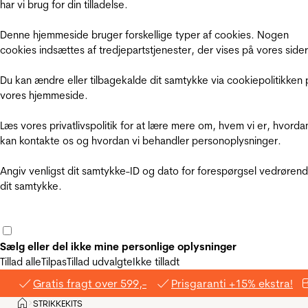
har vi brug for din tilladelse.
Denne hjemmeside bruger forskellige typer af cookies. Nogen
cookies indsættes af tredjepartstjenester, der vises på vores sider
Du kan ændre eller tilbagekalde dit samtykke via cookiepolitikken 
vores hjemmeside.
Læs vores privatlivspolitik for at lære mere om, hvem vi er, hvorda
kan kontakte os og hvordan vi behandler personoplysninger.
Angiv venligst dit samtykke-ID og dato for forespørgsel vedrøren
dit samtykke.
Sælg eller del ikke mine personlige oplysninger
Tillad alle
Tilpas
Tillad udvalgte
Ikke tilladt
Gratis fragt over 599,-
Prisgaranti +15% ekstra!
Hjem
STRIKKEKITS
>