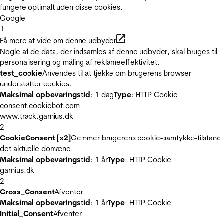
fungere optimalt uden disse cookies.
Google
1
Få mere at vide om denne udbyder
Nogle af de data, der indsamles af denne udbyder, skal bruges til
personalisering og måling af reklameeffektivitet.
test_cookie
Anvendes til at tjekke om brugerens browser
understøtter cookies.
Maksimal opbevaringstid
: 1 dag
Type
: HTTP Cookie
consent.cookiebot.com
www.track.garnius.dk
2
CookieConsent [x2]
Gemmer brugerens cookie-samtykke-tilstand
det aktuelle domæne.
Maksimal opbevaringstid
: 1 år
Type
: HTTP Cookie
garnius.dk
2
Cross_Consent
Afventer
Maksimal opbevaringstid
: 1 år
Type
: HTTP Cookie
Initial_Consent
Afventer