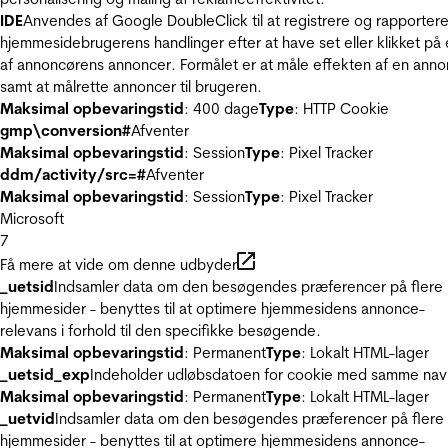
IDE
Anvendes af Google DoubleClick til at registrere og rapporter
hjemmesidebrugerens handlinger efter at have set eller klikket på
af annoncørens annoncer. Formålet er at måle effekten af en ann
samt at målrette annoncer til brugeren.
Maksimal opbevaringstid
: 400 dage
Type
: HTTP Cookie
gmp\conversion#
Afventer
Maksimal opbevaringstid
: Session
Type
: Pixel Tracker
ddm/activity/src=#
Afventer
Maksimal opbevaringstid
: Session
Type
: Pixel Tracker
Microsoft
7
Få mere at vide om denne udbyder
_uetsid
Indsamler data om den besøgendes præferencer på flere
hjemmesider - benyttes til at optimere hjemmesidens annonce-
relevans i forhold til den specifikke besøgende.
Maksimal opbevaringstid
: Permanent
Type
: Lokalt HTML-lager
_uetsid_exp
Indeholder udløbsdatoen for cookie med samme nav
Maksimal opbevaringstid
: Permanent
Type
: Lokalt HTML-lager
_uetvid
Indsamler data om den besøgendes præferencer på flere
hjemmesider - benyttes til at optimere hjemmesidens annonce-