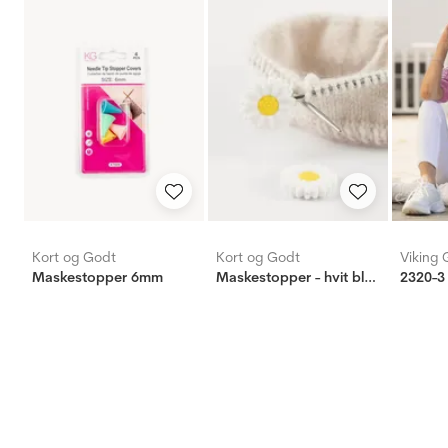
Kort og Godt
Kort og Godt
Viking 
Maskestopper 6mm
Maskestopper - hvit blomst