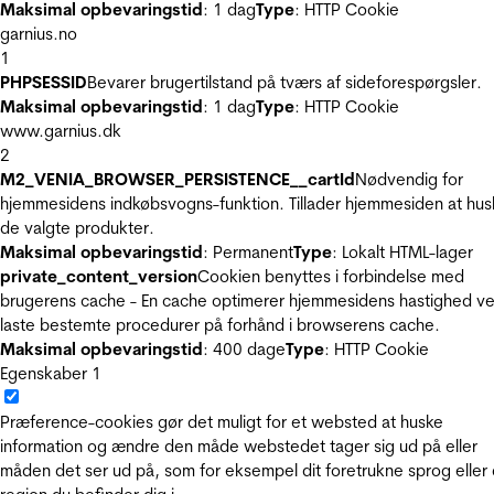
Maksimal opbevaringstid
: 1 dag
Type
: HTTP Cookie
garnius.no
1
PHPSESSID
Bevarer brugertilstand på tværs af sideforespørgsler.
Maksimal opbevaringstid
: 1 dag
Type
: HTTP Cookie
www.garnius.dk
2
M2_VENIA_BROWSER_PERSISTENCE__cartId
Nødvendig for
hjemmesidens indkøbsvogns-funktion. Tillader hjemmesiden at hus
de valgte produkter.
Maksimal opbevaringstid
: Permanent
Type
: Lokalt HTML-lager
private_content_version
Cookien benyttes i forbindelse med
brugerens cache - En cache optimerer hjemmesidens hastighed ve
laste bestemte procedurer på forhånd i browserens cache.
Maksimal opbevaringstid
: 400 dage
Type
: HTTP Cookie
Egenskaber
1
Præference-cookies gør det muligt for et websted at huske
information og ændre den måde webstedet tager sig ud på eller
måden det ser ud på, som for eksempel dit foretrukne sprog eller