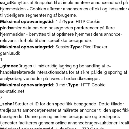
sc_at
Benyttes af Snapchat til at implementere annonceindhold på
hjemmesiden - Cookien aflæser annoncernes effekt og indsamler 
til yderligere segmentering af brugerne.
Maksimal opbevaringstid
: 1 år
Type
: HTTP Cookie
p
Indsamler data om den besøgendes præferencer på flere
hjemmesider - benyttes til at optimere hjemmesidens annonce-
relevans i forhold til den specifikke besøgende.
Maksimal opbevaringstid
: Session
Type
: Pixel Tracker
garnius.dk
1
_gtmeec
Bruges til midlertidig lagring og behandling af e-
handelsrelaterede interaktionsdata for at sikre pålidelig sporing af
analysebegivenheder på tværs af sideindlæsninger.
Maksimal opbevaringstid
: 3 mdr.
Type
: HTTP Cookie
sc-static.net
7
_schn1
Sætter et ID for den specifikk besøgende. Dette tillader
tredjeparts annoncetjenester at målrette annoncer til den specifik
besøgende. Denne parring mellem besøgende og tredjeparts-
tjenester faciliteres gennem online annoncebruger-auktioner i realt