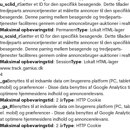
u_sclid_r
Sætter et ID for den specifikk besøgende. Dette tillader
tredjeparts annoncetjenester at målrette annoncer til den specifik
besøgende. Denne parring mellem besøgende og tredjeparts-
tjenester faciliteres gennem online annoncebruger-auktioner i realt
Maksimal opbevaringstid
: Permanent
Type
: Lokalt HTML-lager
u_scsid_r
Sætter et ID for den specifikk besøgende. Dette tillader
tredjeparts annoncetjenester at målrette annoncer til den specifik
besøgende. Denne parring mellem besøgende og tredjeparts-
tjenester faciliteres gennem online annoncebruger-auktioner i realt
Maksimal opbevaringstid
: Session
Type
: Lokalt HTML-lager
www.track.garnius.dk
4
_ga
Benyttes til at indsamle data om brugerens platform (PC, tablet
mobil) og præferencer - Disse data benyttes af Google Analytics til
optimere hjemmesidens indhold og annoncerelevans.
Maksimal opbevaringstid
: 2 år
Type
: HTTP Cookie
_ga_#
Benyttes til at indsamle data om brugerens platform (PC, tab
el. mobil) og præferencer - Disse data benyttes af Google Analytics
at optimere hjemmesidens indhold og annoncerelevans.
Maksimal opbevaringstid
: 2 år
Type
: HTTP Cookie