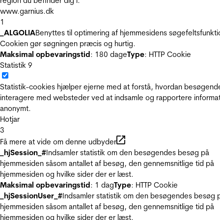
region du befinder dig i.
www.garnius.dk
1
_ALGOLIA
Benyttes til optimering af hjemmesidens søgefeltsfunkti
Cookien gør søgningen præcis og hurtig.
Maksimal opbevaringstid
: 180 dage
Type
: HTTP Cookie
Statistik
9
Statistik-cookies hjælper ejerne med at forstå, hvordan besøgend
interagere med websteder ved at indsamle og rapportere informa
anonymt.
Hotjar
3
Få mere at vide om denne udbyder
_hjSession_#
Indsamler statistik om den besøgendes besøg på
hjemmesiden såsom antallet af besøg, den gennemsnitlige tid på
hjemmesiden og hvilke sider der er læst.
Maksimal opbevaringstid
: 1 dag
Type
: HTTP Cookie
_hjSessionUser_#
Indsamler statistik om den besøgendes besøg 
hjemmesiden såsom antallet af besøg, den gennemsnitlige tid på
hjemmesiden og hvilke sider der er læst.