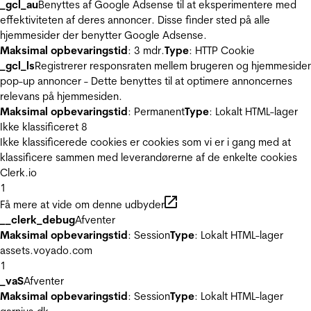
_gcl_au
Benyttes af Google Adsense til at eksperimentere med
effektiviteten af deres annoncer. Disse finder sted på alle
hjemmesider der benytter Google Adsense.
Maksimal opbevaringstid
: 3 mdr.
Type
: HTTP Cookie
_gcl_ls
Registrerer responsraten mellem brugeren og hjemmeside
pop-up annoncer - Dette benyttes til at optimere annoncernes
relevans på hjemmesiden.
Maksimal opbevaringstid
: Permanent
Type
: Lokalt HTML-lager
Ikke klassificeret
8
Ikke klassificerede cookies er cookies som vi er i gang med at
klassificere sammen med leverandørerne af de enkelte cookies
Clerk.io
1
Få mere at vide om denne udbyder
__clerk_debug
Afventer
Maksimal opbevaringstid
: Session
Type
: Lokalt HTML-lager
assets.voyado.com
1
_vaS
Afventer
Maksimal opbevaringstid
: Session
Type
: Lokalt HTML-lager