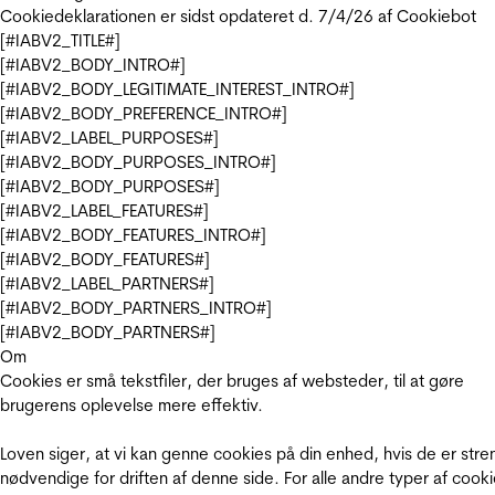
Cookiedeklarationen er sidst opdateret d. 7/4/26 af
Cookiebot
[#IABV2_TITLE#]
[#IABV2_BODY_INTRO#]
[#IABV2_BODY_LEGITIMATE_INTEREST_INTRO#]
[#IABV2_BODY_PREFERENCE_INTRO#]
[#IABV2_LABEL_PURPOSES#]
[#IABV2_BODY_PURPOSES_INTRO#]
[#IABV2_BODY_PURPOSES#]
[#IABV2_LABEL_FEATURES#]
[#IABV2_BODY_FEATURES_INTRO#]
[#IABV2_BODY_FEATURES#]
[#IABV2_LABEL_PARTNERS#]
[#IABV2_BODY_PARTNERS_INTRO#]
[#IABV2_BODY_PARTNERS#]
Om
Cookies er små tekstfiler, der bruges af websteder, til at gøre
brugerens oplevelse mere effektiv.
Loven siger, at vi kan genne cookies på din enhed, hvis de er stre
nødvendige for driften af denne side. For alle andre typer af cooki