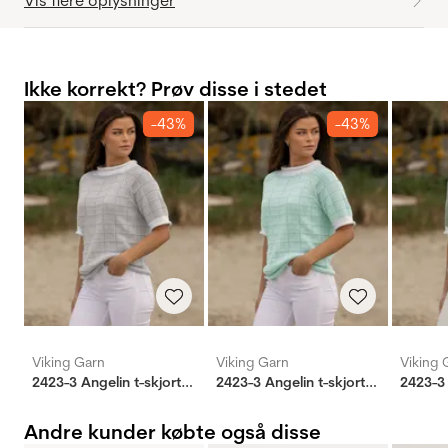
Vis flere oplysninger
Ikke korrekt? Prøv disse i stedet
-43%
-43%
Viking Garn
Viking Garn
Viking 
2423-3 Angelin t-skjorte lys antikk
2423-3 Angelin t-skjorte lys aqua
Andre kunder købte også disse