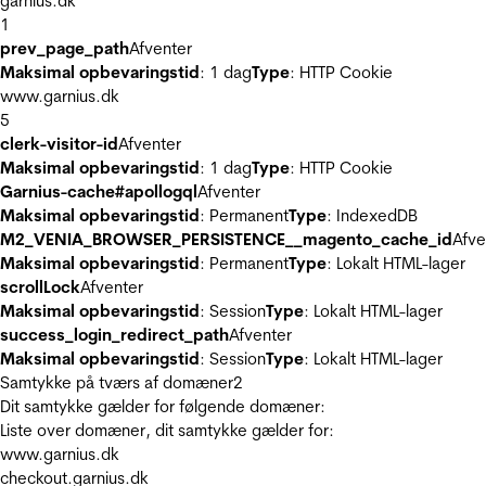
garnius.dk
1
prev_page_path
Afventer
Maksimal opbevaringstid
: 1 dag
Type
: HTTP Cookie
www.garnius.dk
5
clerk-visitor-id
Afventer
Maksimal opbevaringstid
: 1 dag
Type
: HTTP Cookie
Garnius-cache#apollogql
Afventer
Maksimal opbevaringstid
: Permanent
Type
: IndexedDB
M2_VENIA_BROWSER_PERSISTENCE__magento_cache_id
Afve
Maksimal opbevaringstid
: Permanent
Type
: Lokalt HTML-lager
scrollLock
Afventer
Maksimal opbevaringstid
: Session
Type
: Lokalt HTML-lager
success_login_redirect_path
Afventer
Maksimal opbevaringstid
: Session
Type
: Lokalt HTML-lager
Samtykke på tværs af domæner
2
Dit samtykke gælder for følgende domæner:
Liste over domæner, dit samtykke gælder for:
www.garnius.dk
checkout.garnius.dk