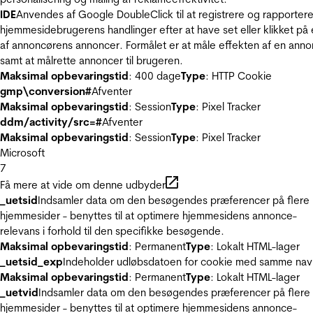
IDE
Anvendes af Google DoubleClick til at registrere og rapporter
hjemmesidebrugerens handlinger efter at have set eller klikket på
af annoncørens annoncer. Formålet er at måle effekten af en ann
samt at målrette annoncer til brugeren.
Maksimal opbevaringstid
: 400 dage
Type
: HTTP Cookie
gmp\conversion#
Afventer
Maksimal opbevaringstid
: Session
Type
: Pixel Tracker
ddm/activity/src=#
Afventer
Maksimal opbevaringstid
: Session
Type
: Pixel Tracker
Microsoft
7
Få mere at vide om denne udbyder
_uetsid
Indsamler data om den besøgendes præferencer på flere
hjemmesider - benyttes til at optimere hjemmesidens annonce-
relevans i forhold til den specifikke besøgende.
Maksimal opbevaringstid
: Permanent
Type
: Lokalt HTML-lager
_uetsid_exp
Indeholder udløbsdatoen for cookie med samme nav
Maksimal opbevaringstid
: Permanent
Type
: Lokalt HTML-lager
_uetvid
Indsamler data om den besøgendes præferencer på flere
hjemmesider - benyttes til at optimere hjemmesidens annonce-