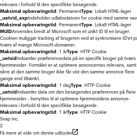
relevans i forhold til den specifikke besøgende.
Maksimal opbevaringstid
: Permanent
Type
: Lokalt HTML-lager
_uetvid_exp
Indeholder udløbsdatoen for cookie med samme nav
Maksimal opbevaringstid
: Permanent
Type
: Lokalt HTML-lager
MUID
Anvendes bredt af Microsoft som et unikt ID til en bruger.
Cookien muliggør tracking af brugeren ved at synkronisere ID'et p
tværs af mange Microsoft-domæner.
Maksimal opbevaringstid
: 1 år
Type
: HTTP Cookie
_uetsid
Indsamler præferencedata på en specifik bruger på tværs 
hjemmesider. Formålet er at optimere annoncernes relevans, samt
sikre at den samme bruger ikke får vist den samme annonce flere
gange end tiltænkt.
Maksimal opbevaringstid
: 1 dag
Type
: HTTP Cookie
_uetvid
Indsamler data om den besøgendes præferencer på flere
hjemmesider - benyttes til at optimere hjemmesidens annonce-
relevans i forhold til den specifikke besøgende.
Maksimal opbevaringstid
: 1 år
Type
: HTTP Cookie
Snap Inc.
2
Få mere at vide om denne udbyder