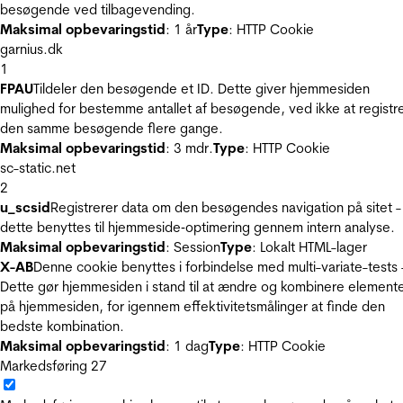
besøgende ved tilbagevending.
Maksimal opbevaringstid
: 1 år
Type
: HTTP Cookie
garnius.dk
1
FPAU
Tildeler den besøgende et ID. Dette giver hjemmesiden
mulighed for bestemme antallet af besøgende, ved ikke at registr
den samme besøgende flere gange.
Maksimal opbevaringstid
: 3 mdr.
Type
: HTTP Cookie
sc-static.net
2
u_scsid
Registrerer data om den besøgendes navigation på sitet -
dette benyttes til hjemmeside‐optimering gennem intern analyse.
Maksimal opbevaringstid
: Session
Type
: Lokalt HTML-lager
X-AB
Denne cookie benyttes i forbindelse med multi-variate-tests 
Dette gør hjemmesiden i stand til at ændre og kombinere element
på hjemmesiden, for igennem effektivitetsmålinger at finde den
bedste kombination.
Maksimal opbevaringstid
: 1 dag
Type
: HTTP Cookie
Markedsføring
27