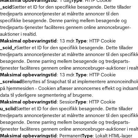
Maksimal opbevaringstid
: 1 dag
Type
: HTTP Cookie
_scid
Sætter et ID for den specifikke besøgende. Dette tillader
tredjeparts annoncetjenester at målrette annoncer til den
specifikke besøgende. Denne parring mellem besøgende og
tredjeparts-tjenester faciliteres gennem online annoncebruger-
auktioner i realtid.
Maksimal opbevaringstid
: 13 mdr.
Type
: HTTP Cookie
_scid_r
Sætter et ID for den specifikk besøgende. Dette tillader
tredjeparts annoncetjenester at målrette annoncer til den specifik
besøgende. Denne parring mellem besøgende og tredjeparts-
tjenester faciliteres gennem online annoncebruger-auktioner i realt
Maksimal opbevaringstid
: 13 mdr.
Type
: HTTP Cookie
_screload
Benyttes af Snapchat til at implementere annonceindho
på hjemmesiden - Cookien aflæser annoncernes effekt og indsaml
data til yderligere segmentering af brugerne.
Maksimal opbevaringstid
: Session
Type
: HTTP Cookie
u_sclid
Sætter et ID for den specifikk besøgende. Dette tillader
tredjeparts annoncetjenester at målrette annoncer til den specifik
besøgende. Denne parring mellem besøgende og tredjeparts-
tjenester faciliteres gennem online annoncebruger-auktioner i realt
Maksimal opbevaringstid
: Permanent
Type
: Lokalt HTML-lager