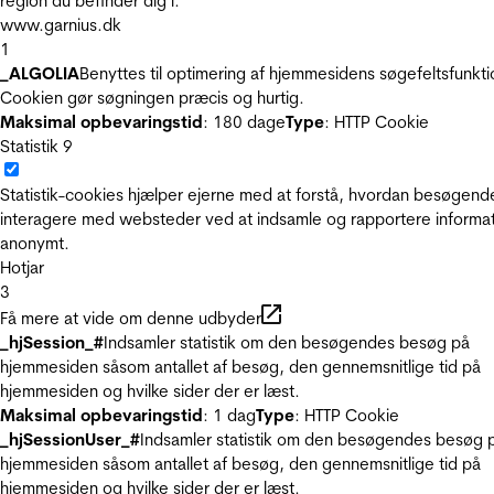
region du befinder dig i.
www.garnius.dk
1
_ALGOLIA
Benyttes til optimering af hjemmesidens søgefeltsfunkti
Cookien gør søgningen præcis og hurtig.
Maksimal opbevaringstid
: 180 dage
Type
: HTTP Cookie
Statistik
9
Statistik-cookies hjælper ejerne med at forstå, hvordan besøgend
interagere med websteder ved at indsamle og rapportere informa
anonymt.
Hotjar
3
Få mere at vide om denne udbyder
_hjSession_#
Indsamler statistik om den besøgendes besøg på
hjemmesiden såsom antallet af besøg, den gennemsnitlige tid på
hjemmesiden og hvilke sider der er læst.
Maksimal opbevaringstid
: 1 dag
Type
: HTTP Cookie
_hjSessionUser_#
Indsamler statistik om den besøgendes besøg 
hjemmesiden såsom antallet af besøg, den gennemsnitlige tid på
hjemmesiden og hvilke sider der er læst.