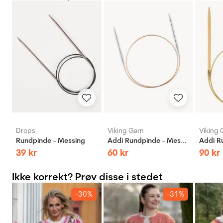
Drops
Viking Garn
Viking 
Rundpinde - Messing
Addi Rundpinde - Messing
39
kr
60
kr
90
kr
Ikke korrekt? Prøv disse i stedet
-30%
-31%