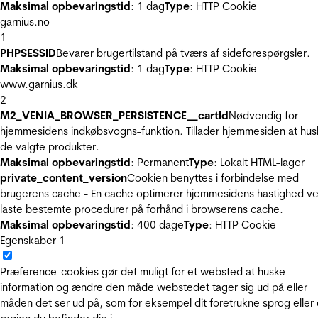
Maksimal opbevaringstid
: 1 dag
Type
: HTTP Cookie
garnius.no
1
PHPSESSID
Bevarer brugertilstand på tværs af sideforespørgsler.
Maksimal opbevaringstid
: 1 dag
Type
: HTTP Cookie
www.garnius.dk
2
M2_VENIA_BROWSER_PERSISTENCE__cartId
Nødvendig for
hjemmesidens indkøbsvogns-funktion. Tillader hjemmesiden at hus
de valgte produkter.
Maksimal opbevaringstid
: Permanent
Type
: Lokalt HTML-lager
private_content_version
Cookien benyttes i forbindelse med
brugerens cache - En cache optimerer hjemmesidens hastighed ve
laste bestemte procedurer på forhånd i browserens cache.
Maksimal opbevaringstid
: 400 dage
Type
: HTTP Cookie
Egenskaber
1
Præference-cookies gør det muligt for et websted at huske
information og ændre den måde webstedet tager sig ud på eller
måden det ser ud på, som for eksempel dit foretrukne sprog eller