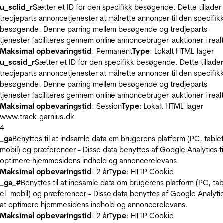
u_sclid_r
Sætter et ID for den specifikk besøgende. Dette tillader
tredjeparts annoncetjenester at målrette annoncer til den specifik
besøgende. Denne parring mellem besøgende og tredjeparts-
tjenester faciliteres gennem online annoncebruger-auktioner i realt
Maksimal opbevaringstid
: Permanent
Type
: Lokalt HTML-lager
u_scsid_r
Sætter et ID for den specifikk besøgende. Dette tillader
tredjeparts annoncetjenester at målrette annoncer til den specifik
besøgende. Denne parring mellem besøgende og tredjeparts-
tjenester faciliteres gennem online annoncebruger-auktioner i realt
Maksimal opbevaringstid
: Session
Type
: Lokalt HTML-lager
www.track.garnius.dk
4
_ga
Benyttes til at indsamle data om brugerens platform (PC, tablet
mobil) og præferencer - Disse data benyttes af Google Analytics til
optimere hjemmesidens indhold og annoncerelevans.
Maksimal opbevaringstid
: 2 år
Type
: HTTP Cookie
_ga_#
Benyttes til at indsamle data om brugerens platform (PC, tab
el. mobil) og præferencer - Disse data benyttes af Google Analytics
at optimere hjemmesidens indhold og annoncerelevans.
Maksimal opbevaringstid
: 2 år
Type
: HTTP Cookie