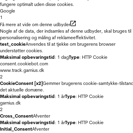
fungere optimalt uden disse cookies.
Google
1
Få mere at vide om denne udbyder
Nogle af de data, der indsamles af denne udbyder, skal bruges til
personalisering og måling af reklameeffektivitet.
test_cookie
Anvendes til at tjekke om brugerens browser
understøtter cookies.
Maksimal opbevaringstid
: 1 dag
Type
: HTTP Cookie
consent.cookiebot.com
www.track.garnius.dk
2
CookieConsent [x2]
Gemmer brugerens cookie-samtykke-tilstand
det aktuelle domæne.
Maksimal opbevaringstid
: 1 år
Type
: HTTP Cookie
garnius.dk
2
Cross_Consent
Afventer
Maksimal opbevaringstid
: 1 år
Type
: HTTP Cookie
Initial_Consent
Afventer