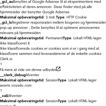
_gcl_au
Benyttes af Google Adsense til at eksperimentere med
effektiviteten af deres annoncer. Disse finder sted på alle
hjemmesider der benytter Google Adsense.
Maksimal opbevaringstid
: 3 mdr.
Type
: HTTP Cookie
_gcl_ls
Registrerer responsraten mellem brugeren og hjemmeside
pop-up annoncer - Dette benyttes til at optimere annoncernes
relevans på hjemmesiden.
Maksimal opbevaringstid
: Permanent
Type
: Lokalt HTML-lager
Ikke klassificeret
8
Ikke klassificerede cookies er cookies som vi er i gang med at
klassificere sammen med leverandørerne af de enkelte cookies
Clerk.io
1
Få mere at vide om denne udbyder
__clerk_debug
Afventer
Maksimal opbevaringstid
: Session
Type
: Lokalt HTML-lager
assets.voyado.com
1
_vaS
Afventer
Maksimal opbevaringstid
: Session
Type
: Lokalt HTML-lager