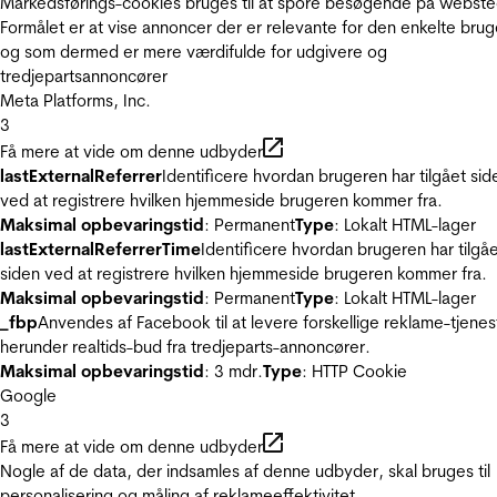
Markedsførings-cookies bruges til at spore besøgende på webste
Formålet er at vise annoncer der er relevante for den enkelte brug
og som dermed er mere værdifulde for udgivere og
tredjepartsannoncører
Meta Platforms, Inc.
3
Få mere at vide om denne udbyder
lastExternalReferrer
Identificere hvordan brugeren har tilgået sid
ved at registrere hvilken hjemmeside brugeren kommer fra.
Maksimal opbevaringstid
: Permanent
Type
: Lokalt HTML-lager
lastExternalReferrerTime
Identificere hvordan brugeren har tilgå
siden ved at registrere hvilken hjemmeside brugeren kommer fra.
Maksimal opbevaringstid
: Permanent
Type
: Lokalt HTML-lager
_fbp
Anvendes af Facebook til at levere forskellige reklame-tjenes
herunder realtids-bud fra tredjeparts-annoncører.
Maksimal opbevaringstid
: 3 mdr.
Type
: HTTP Cookie
Google
3
Få mere at vide om denne udbyder
Nogle af de data, der indsamles af denne udbyder, skal bruges til
personalisering og måling af reklameeffektivitet.