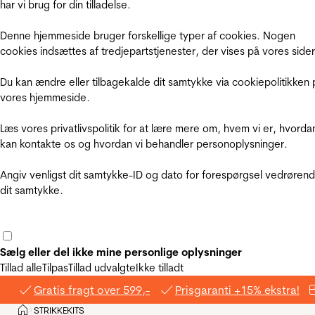
har vi brug for din tilladelse.
Denne hjemmeside bruger forskellige typer af cookies. Nogen
cookies indsættes af tredjepartstjenester, der vises på vores sider
Du kan ændre eller tilbagekalde dit samtykke via cookiepolitikken 
vores hjemmeside.
Læs vores privatlivspolitik for at lære mere om, hvem vi er, hvorda
kan kontakte os og hvordan vi behandler personoplysninger.
Angiv venligst dit samtykke-ID og dato for forespørgsel vedrøren
dit samtykke.
Sælg eller del ikke mine personlige oplysninger
Tillad alle
Tilpas
Tillad udvalgte
Ikke tilladt
Gratis fragt over 599,-
Prisgaranti +15% ekstra!
Hjem
STRIKKEKITS
>