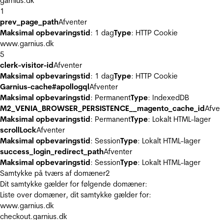
garnius.dk
1
prev_page_path
Afventer
Maksimal opbevaringstid
: 1 dag
Type
: HTTP Cookie
www.garnius.dk
5
clerk-visitor-id
Afventer
Maksimal opbevaringstid
: 1 dag
Type
: HTTP Cookie
Garnius-cache#apollogql
Afventer
Maksimal opbevaringstid
: Permanent
Type
: IndexedDB
M2_VENIA_BROWSER_PERSISTENCE__magento_cache_id
Afve
Maksimal opbevaringstid
: Permanent
Type
: Lokalt HTML-lager
scrollLock
Afventer
Maksimal opbevaringstid
: Session
Type
: Lokalt HTML-lager
success_login_redirect_path
Afventer
Maksimal opbevaringstid
: Session
Type
: Lokalt HTML-lager
Samtykke på tværs af domæner
2
Dit samtykke gælder for følgende domæner:
Liste over domæner, dit samtykke gælder for:
www.garnius.dk
checkout.garnius.dk