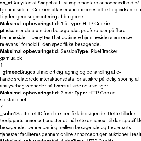
sc_at
Benyttes af Snapchat til at implementere annonceindhold på
hjemmesiden - Cookien aflæser annoncernes effekt og indsamler 
til yderligere segmentering af brugerne.
Maksimal opbevaringstid
: 1 år
Type
: HTTP Cookie
p
Indsamler data om den besøgendes præferencer på flere
hjemmesider - benyttes til at optimere hjemmesidens annonce-
relevans i forhold til den specifikke besøgende.
Maksimal opbevaringstid
: Session
Type
: Pixel Tracker
garnius.dk
1
_gtmeec
Bruges til midlertidig lagring og behandling af e-
handelsrelaterede interaktionsdata for at sikre pålidelig sporing af
analysebegivenheder på tværs af sideindlæsninger.
Maksimal opbevaringstid
: 3 mdr.
Type
: HTTP Cookie
sc-static.net
7
_schn1
Sætter et ID for den specifikk besøgende. Dette tillader
tredjeparts annoncetjenester at målrette annoncer til den specifik
besøgende. Denne parring mellem besøgende og tredjeparts-
tjenester faciliteres gennem online annoncebruger-auktioner i realt