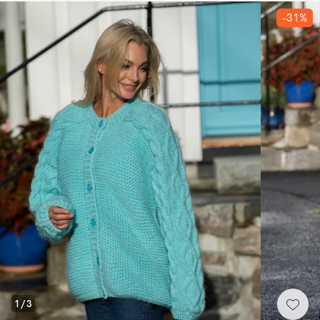
-31%
1
/
3