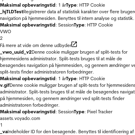
Maksimal opbevaringstid
: 1 år
Type
: HTTP Cookie
_hjTLDTest
Registrerer data af statistisk karakter over flere bruger
navigation på hjemmesiden. Benyttes til intern analyse og statistik.
Maksimal opbevaringstid
: Session
Type
: HTTP Cookie
VWO
2
Få mere at vide om denne udbyder
_vwo_uuid_v2
Denne cookie muliggør brugen af split-tests for
hjemmesidens administrator. Split-tests bruges til at måle de
besøgendes navigation på hjemmesiden, og gennem ændringer v
split-tests finder administratoren forbedringer.
Maksimal opbevaringstid
: 1 år
Type
: HTTP Cookie
v.gif
Denne cookie muliggør brugen af split-tests for hjemmesiden
administrator. Split-tests bruges til at måle de besøgendes navigat
på hjemmesiden, og gennem ændringer ved split-tests finder
administratoren forbedringer.
Maksimal opbevaringstid
: Session
Type
: Pixel Tracker
assets.voyado.com
1
_va
Indeholder ID for den besøgende. Benyttes til identificering af