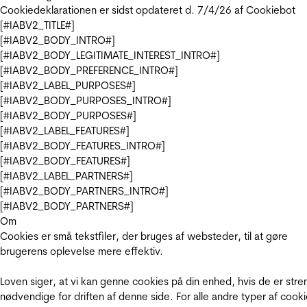
Cookiedeklarationen er sidst opdateret d. 7/4/26 af
Cookiebot
[#IABV2_TITLE#]
[#IABV2_BODY_INTRO#]
[#IABV2_BODY_LEGITIMATE_INTEREST_INTRO#]
[#IABV2_BODY_PREFERENCE_INTRO#]
[#IABV2_LABEL_PURPOSES#]
[#IABV2_BODY_PURPOSES_INTRO#]
[#IABV2_BODY_PURPOSES#]
[#IABV2_LABEL_FEATURES#]
[#IABV2_BODY_FEATURES_INTRO#]
[#IABV2_BODY_FEATURES#]
[#IABV2_LABEL_PARTNERS#]
[#IABV2_BODY_PARTNERS_INTRO#]
[#IABV2_BODY_PARTNERS#]
Om
Cookies er små tekstfiler, der bruges af websteder, til at gøre
brugerens oplevelse mere effektiv.
Loven siger, at vi kan genne cookies på din enhed, hvis de er stre
nødvendige for driften af denne side. For alle andre typer af cooki