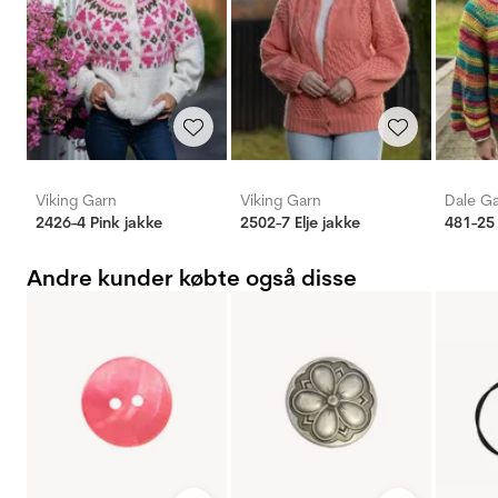
Viking Garn
Viking Garn
Dale G
2426-4 Pink jakke
2502-7 Elje jakke
481-25 
Andre kunder købte også disse