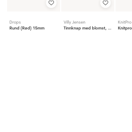
Drops
Villy Jensen
KnitPro
Rund (Rød) 15mm
Tinnknap med blomst, 20mm
Knitpro