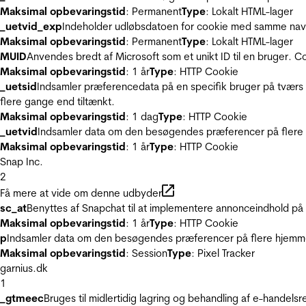
Maksimal opbevaringstid
: Permanent
Type
: Lokalt HTML-lager
_uetvid_exp
Indeholder udløbsdatoen for cookie med samme nav
Maksimal opbevaringstid
: Permanent
Type
: Lokalt HTML-lager
MUID
Anvendes bredt af Microsoft som et unikt ID til en bruger. 
Maksimal opbevaringstid
: 1 år
Type
: HTTP Cookie
_uetsid
Indsamler præferencedata på en specifik bruger på tværs 
flere gange end tiltænkt.
Maksimal opbevaringstid
: 1 dag
Type
: HTTP Cookie
_uetvid
Indsamler data om den besøgendes præferencer på flere h
Maksimal opbevaringstid
: 1 år
Type
: HTTP Cookie
Snap Inc.
2
Få mere at vide om denne udbyder
sc_at
Benyttes af Snapchat til at implementere annonceindhold på
Maksimal opbevaringstid
: 1 år
Type
: HTTP Cookie
p
Indsamler data om den besøgendes præferencer på flere hjemmesi
Maksimal opbevaringstid
: Session
Type
: Pixel Tracker
garnius.dk
1
_gtmeec
Bruges til midlertidig lagring og behandling af e-handels