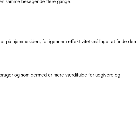
e den samme besøgende flere gange.
ter på hjemmesiden, for igennem effektivitetsmålinger at finde den
e bruger og som dermed er mere værdifulde for udgivere og
.