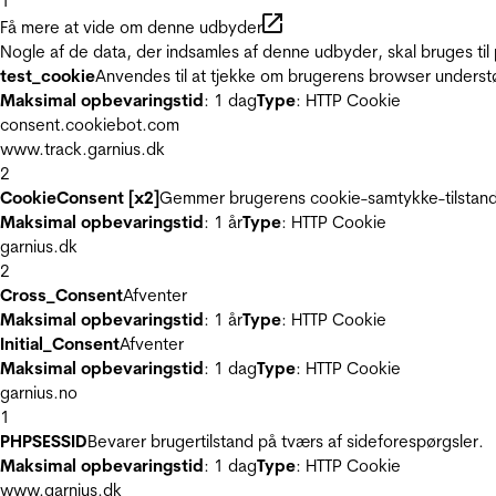
1
Få mere at vide om denne udbyder
Nogle af de data, der indsamles af denne udbyder, skal bruges til 
test_cookie
Anvendes til at tjekke om brugerens browser underst
Maksimal opbevaringstid
: 1 dag
Type
: HTTP Cookie
consent.cookiebot.com
www.track.garnius.dk
2
CookieConsent [x2]
Gemmer brugerens cookie-samtykke-tilstand
Maksimal opbevaringstid
: 1 år
Type
: HTTP Cookie
garnius.dk
2
Cross_Consent
Afventer
Maksimal opbevaringstid
: 1 år
Type
: HTTP Cookie
Initial_Consent
Afventer
Maksimal opbevaringstid
: 1 dag
Type
: HTTP Cookie
garnius.no
1
PHPSESSID
Bevarer brugertilstand på tværs af sideforespørgsler.
Maksimal opbevaringstid
: 1 dag
Type
: HTTP Cookie
www.garnius.dk