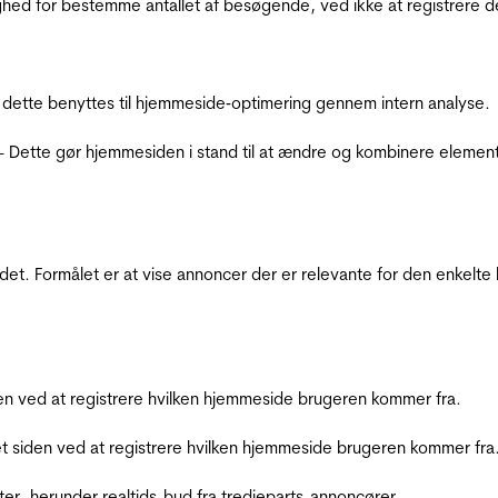
ighed for bestemme antallet af besøgende, ved ikke at registrer
 dette benyttes til hjemmeside‐optimering gennem intern analyse.
 - Dette gør hjemmesiden i stand til at ændre og kombinere elemen
et. Formålet er at vise annoncer der er relevante for den enkelt
den ved at registrere hvilken hjemmeside brugeren kommer fra.
et siden ved at registrere hvilken hjemmeside brugeren kommer fra
ter, herunder realtids-bud fra tredjeparts-annoncører.