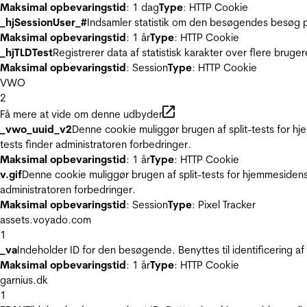
Maksimal opbevaringstid
: 1 dag
Type
: HTTP Cookie
_hjSessionUser_#
Indsamler statistik om den besøgendes besøg p
Maksimal opbevaringstid
: 1 år
Type
: HTTP Cookie
_hjTLDTest
Registrerer data af statistisk karakter over flere bruge
Maksimal opbevaringstid
: Session
Type
: HTTP Cookie
VWO
2
Få mere at vide om denne udbyder
_vwo_uuid_v2
Denne cookie muliggør brugen af split-tests for h
tests finder administratoren forbedringer.
Maksimal opbevaringstid
: 1 år
Type
: HTTP Cookie
v.gif
Denne cookie muliggør brugen af split-tests for hjemmesidens
administratoren forbedringer.
Maksimal opbevaringstid
: Session
Type
: Pixel Tracker
assets.voyado.com
1
_va
Indeholder ID for den besøgende. Benyttes til identificering 
Maksimal opbevaringstid
: 1 år
Type
: HTTP Cookie
garnius.dk
1