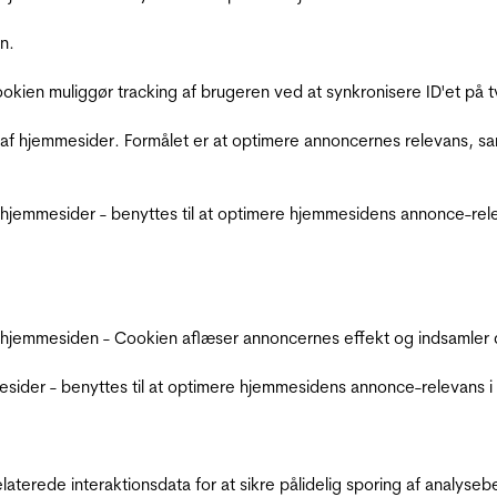
n.
Cookien muliggør tracking af brugeren ved at synkronisere ID'et p
af hjemmesider. Formålet er at optimere annoncernes relevans, s
jemmesider - benyttes til at optimere hjemmesidens annonce-relev
 hjemmesiden - Cookien aflæser annoncernes effekt og indsamler d
der - benyttes til at optimere hjemmesidens annonce-relevans i f
relaterede interaktionsdata for at sikre pålidelig sporing af analys