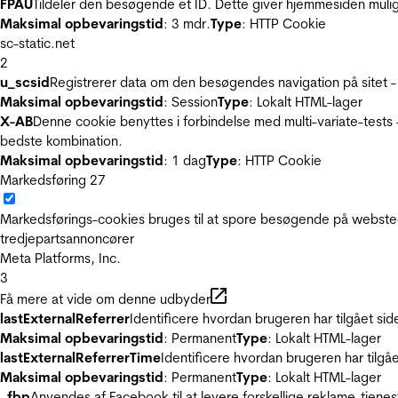
FPAU
Tildeler den besøgende et ID. Dette giver hjemmesiden mul
Maksimal opbevaringstid
: 3 mdr.
Type
: HTTP Cookie
sc-static.net
2
u_scsid
Registrerer data om den besøgendes navigation på sitet -
Maksimal opbevaringstid
: Session
Type
: Lokalt HTML-lager
X-AB
Denne cookie benyttes i forbindelse med multi-variate-tests
bedste kombination.
Maksimal opbevaringstid
: 1 dag
Type
: HTTP Cookie
Markedsføring
27
Markedsførings-cookies bruges til at spore besøgende på websted
tredjepartsannoncører
Meta Platforms, Inc.
3
Få mere at vide om denne udbyder
lastExternalReferrer
Identificere hvordan brugeren har tilgået si
Maksimal opbevaringstid
: Permanent
Type
: Lokalt HTML-lager
lastExternalReferrerTime
Identificere hvordan brugeren har tilgå
Maksimal opbevaringstid
: Permanent
Type
: Lokalt HTML-lager
_fbp
Anvendes af Facebook til at levere forskellige reklame-tjenes