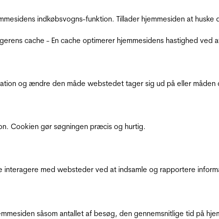
mmesidens indkøbsvogns-funktion. Tillader hjemmesiden at huske d
ugerens cache - En cache optimerer hjemmesidens hastighed ved a
ation og ændre den måde webstedet tager sig ud på eller måden de
ion. Cookien gør søgningen præcis og hurtig.
de interagere med websteder ved at indsamle og rapportere inform
mmesiden såsom antallet af besøg, den gennemsnitlige tid på hjem