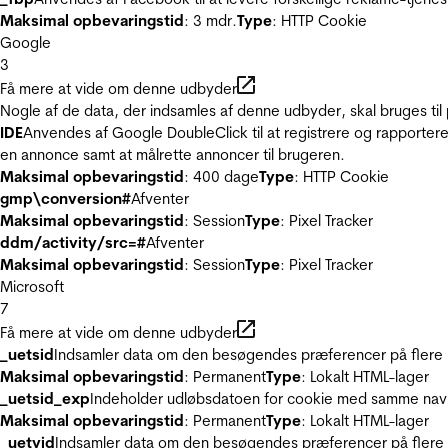
Maksimal opbevaringstid
: 3 mdr.
Type
: HTTP Cookie
Google
3
Få mere at vide om denne udbyder
Nogle af de data, der indsamles af denne udbyder, skal bruges til 
IDE
Anvendes af Google DoubleClick til at registrere og rapportere
en annonce samt at målrette annoncer til brugeren.
Maksimal opbevaringstid
: 400 dage
Type
: HTTP Cookie
gmp\conversion#
Afventer
Maksimal opbevaringstid
: Session
Type
: Pixel Tracker
ddm/activity/src=#
Afventer
Maksimal opbevaringstid
: Session
Type
: Pixel Tracker
Microsoft
7
Få mere at vide om denne udbyder
_uetsid
Indsamler data om den besøgendes præferencer på flere hj
Maksimal opbevaringstid
: Permanent
Type
: Lokalt HTML-lager
_uetsid_exp
Indeholder udløbsdatoen for cookie med samme nav
Maksimal opbevaringstid
: Permanent
Type
: Lokalt HTML-lager
_uetvid
Indsamler data om den besøgendes præferencer på flere h