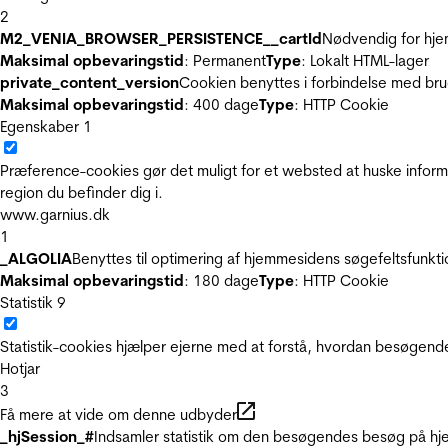
2
M2_VENIA_BROWSER_PERSISTENCE__cartId
Nødvendig for hje
Maksimal opbevaringstid
: Permanent
Type
: Lokalt HTML-lager
private_content_version
Cookien benyttes i forbindelse med br
Maksimal opbevaringstid
: 400 dage
Type
: HTTP Cookie
Egenskaber
1
Præference-cookies gør det muligt for et websted at huske inform
region du befinder dig i.
www.garnius.dk
1
_ALGOLIA
Benyttes til optimering af hjemmesidens søgefeltsfunkt
Maksimal opbevaringstid
: 180 dage
Type
: HTTP Cookie
Statistik
9
Statistik-cookies hjælper ejerne med at forstå, hvordan besøgen
Hotjar
3
Få mere at vide om denne udbyder
_hjSession_#
Indsamler statistik om den besøgendes besøg på hje