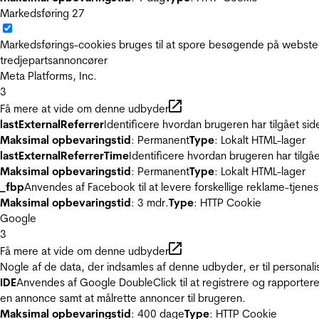
Markedsføring
27
Markedsførings-cookies bruges til at spore besøgende på websted
tredjepartsannoncører
Meta Platforms, Inc.
3
Få mere at vide om denne udbyder
lastExternalReferrer
Identificere hvordan brugeren har tilgået si
Maksimal opbevaringstid
: Permanent
Type
: Lokalt HTML-lager
lastExternalReferrerTime
Identificere hvordan brugeren har tilgå
Maksimal opbevaringstid
: Permanent
Type
: Lokalt HTML-lager
_fbp
Anvendes af Facebook til at levere forskellige reklame-tjenes
Maksimal opbevaringstid
: 3 mdr.
Type
: HTTP Cookie
Google
3
Få mere at vide om denne udbyder
Nogle af de data, der indsamles af denne udbyder, er til personali
IDE
Anvendes af Google DoubleClick til at registrere og rapportere
en annonce samt at målrette annoncer til brugeren.
Maksimal opbevaringstid
: 400 dage
Type
: HTTP Cookie