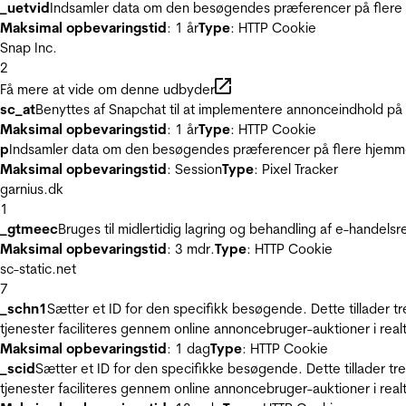
_uetvid
Indsamler data om den besøgendes præferencer på flere h
Maksimal opbevaringstid
: 1 år
Type
: HTTP Cookie
Snap Inc.
2
Få mere at vide om denne udbyder
sc_at
Benyttes af Snapchat til at implementere annonceindhold på
Maksimal opbevaringstid
: 1 år
Type
: HTTP Cookie
p
Indsamler data om den besøgendes præferencer på flere hjemmesi
Maksimal opbevaringstid
: Session
Type
: Pixel Tracker
garnius.dk
1
_gtmeec
Bruges til midlertidig lagring og behandling af e-handels
Maksimal opbevaringstid
: 3 mdr.
Type
: HTTP Cookie
sc-static.net
7
_schn1
Sætter et ID for den specifikk besøgende. Dette tillader 
tjenester faciliteres gennem online annoncebruger-auktioner i realt
Maksimal opbevaringstid
: 1 dag
Type
: HTTP Cookie
_scid
Sætter et ID for den specifikke besøgende. Dette tillader t
tjenester faciliteres gennem online annoncebruger-auktioner i realt