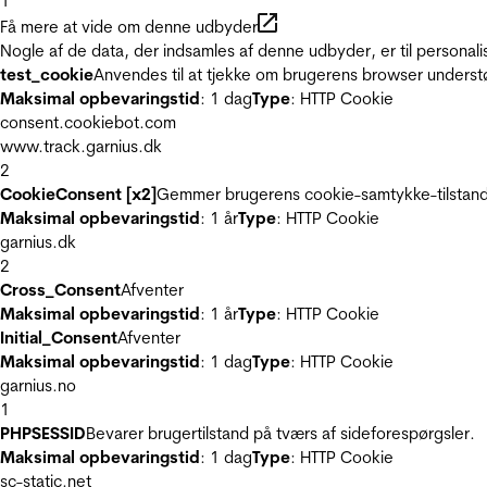
1
Få mere at vide om denne udbyder
Nogle af de data, der indsamles af denne udbyder, er til personali
test_cookie
Anvendes til at tjekke om brugerens browser underst
Maksimal opbevaringstid
: 1 dag
Type
: HTTP Cookie
consent.cookiebot.com
www.track.garnius.dk
2
CookieConsent [x2]
Gemmer brugerens cookie-samtykke-tilstand
Maksimal opbevaringstid
: 1 år
Type
: HTTP Cookie
garnius.dk
2
Cross_Consent
Afventer
Maksimal opbevaringstid
: 1 år
Type
: HTTP Cookie
Initial_Consent
Afventer
Maksimal opbevaringstid
: 1 dag
Type
: HTTP Cookie
garnius.no
1
PHPSESSID
Bevarer brugertilstand på tværs af sideforespørgsler.
Maksimal opbevaringstid
: 1 dag
Type
: HTTP Cookie
sc-static.net