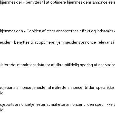
jemmesider - benyttes til at optimere hjemmesidens annonce-relev
 hjemmesiden - Cookien aflæser annoncernes effekt og indsamler d
der - benyttes til at optimere hjemmesidens annonce-relevans i f
relaterede interaktionsdata for at sikre pålidelig sporing af analys
tredjeparts annoncetjenester at målrette annoncer til den specifi
id.
redjeparts annoncetjenester at målrette annoncer til den specifi
id.