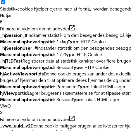
Statistik-cookies hjælper ejerne med at forstå, hvordan besøgen
Hotjar
5
Få mere at vide om denne udbyder
_hjSession_#
Indsamler statistik om den besøgendes besøg på hje
Maksimal opbevaringstid
: 1 dag
Type
: HTTP Cookie
_hjSessionUser_#
Indsamler statistik om den besøgendes besøg p
Maksimal opbevaringstid
: 1 år
Type
: HTTP Cookie
_hjTLDTest
Registrerer data af statistisk karakter over flere bruge
Maksimal opbevaringstid
: Session
Type
: HTTP Cookie
hjActiveViewportIds
Denne cookie bruges kun under det aktuelle
bruges af hjemmesiden til at optimere deres hjemmeside og under
Maksimal opbevaringstid
: Permanent
Type
: Lokalt HTML-lager
hjViewportId
Lagrer brugerens skærmstørrelse for at tilpasse stør
Maksimal opbevaringstid
: Session
Type
: Lokalt HTML-lager
VWO
3
Få mere at vide om denne udbyder
_vwo_uuid_v2
Denne cookie muliggør brugen af split-tests for h