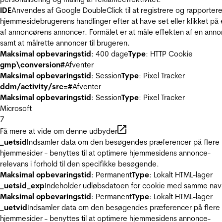
IDE
Anvendes af Google DoubleClick til at registrere og rapporter
hjemmesidebrugerens handlinger efter at have set eller klikket på
af annoncørens annoncer. Formålet er at måle effekten af en ann
samt at målrette annoncer til brugeren.
Maksimal opbevaringstid
: 400 dage
Type
: HTTP Cookie
gmp\conversion#
Afventer
Maksimal opbevaringstid
: Session
Type
: Pixel Tracker
ddm/activity/src=#
Afventer
Maksimal opbevaringstid
: Session
Type
: Pixel Tracker
Microsoft
7
Få mere at vide om denne udbyder
_uetsid
Indsamler data om den besøgendes præferencer på flere
hjemmesider - benyttes til at optimere hjemmesidens annonce-
relevans i forhold til den specifikke besøgende.
Maksimal opbevaringstid
: Permanent
Type
: Lokalt HTML-lager
_uetsid_exp
Indeholder udløbsdatoen for cookie med samme nav
Maksimal opbevaringstid
: Permanent
Type
: Lokalt HTML-lager
_uetvid
Indsamler data om den besøgendes præferencer på flere
hjemmesider - benyttes til at optimere hjemmesidens annonce-