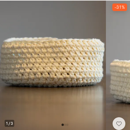
-31%
1
/
3