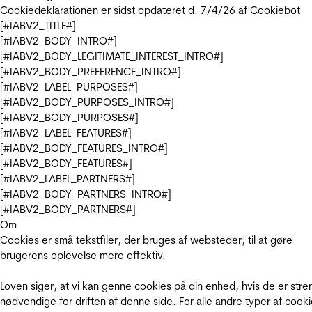
Cookiedeklarationen er sidst opdateret d. 7/4/26 af
Cookiebot
[#IABV2_TITLE#]
[#IABV2_BODY_INTRO#]
[#IABV2_BODY_LEGITIMATE_INTEREST_INTRO#]
[#IABV2_BODY_PREFERENCE_INTRO#]
[#IABV2_LABEL_PURPOSES#]
[#IABV2_BODY_PURPOSES_INTRO#]
[#IABV2_BODY_PURPOSES#]
[#IABV2_LABEL_FEATURES#]
[#IABV2_BODY_FEATURES_INTRO#]
[#IABV2_BODY_FEATURES#]
[#IABV2_LABEL_PARTNERS#]
[#IABV2_BODY_PARTNERS_INTRO#]
[#IABV2_BODY_PARTNERS#]
Om
Cookies er små tekstfiler, der bruges af websteder, til at gøre
brugerens oplevelse mere effektiv.
Loven siger, at vi kan genne cookies på din enhed, hvis de er stre
nødvendige for driften af denne side. For alle andre typer af cooki