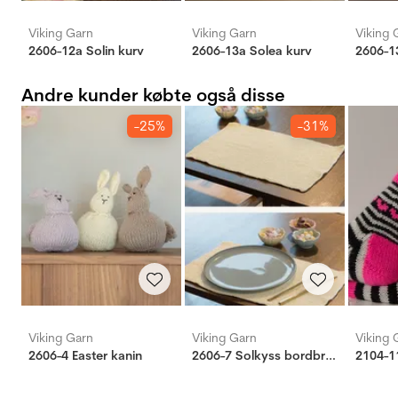
Viking Garn
Viking Garn
Viking 
2606-12a Solin kurv
2606-13a Solea kurv
2606-1
Andre kunder købte også disse
-25%
-31%
Viking Garn
Viking Garn
Viking 
2606-4 Easter kanin
2606-7 Solkyss bordbrikke