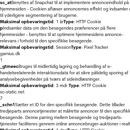
sc_at
Benyttes af Snapchat til at implementere annonceindhold på
hjemmesiden - Cookien aflæser annoncernes effekt og indsamler 
til yderligere segmentering af brugerne.
Maksimal opbevaringstid
: 1 år
Type
: HTTP Cookie
p
Indsamler data om den besøgendes præferencer på flere
hjemmesider - benyttes til at optimere hjemmesidens annonce-
relevans i forhold til den specifikke besøgende.
Maksimal opbevaringstid
: Session
Type
: Pixel Tracker
garnius.dk
1
_gtmeec
Bruges til midlertidig lagring og behandling af e-
handelsrelaterede interaktionsdata for at sikre pålidelig sporing af
analysebegivenheder på tværs af sideindlæsninger.
Maksimal opbevaringstid
: 3 mdr.
Type
: HTTP Cookie
sc-static.net
7
_schn1
Sætter et ID for den specifikk besøgende. Dette tillader
tredjeparts annoncetjenester at målrette annoncer til den specifik
besøgende. Denne parring mellem besøgende og tredjeparts-
tjenester faciliteres gennem online annoncebruger-auktioner i realt