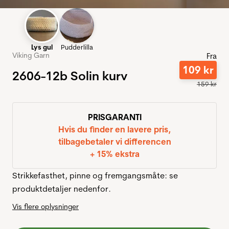
Lys gul
Pudderlilla
Viking Garn
Fra
109
kr
2606-12b Solin kurv
159
kr
PRISGARANTI
Hvis du finder en lavere pris,
tilbagebetaler vi differencen
+ 15% ekstra
Strikkefasthet, pinne og fremgangsmåte: se
produktdetaljer nedenfor.
Vis flere oplysninger