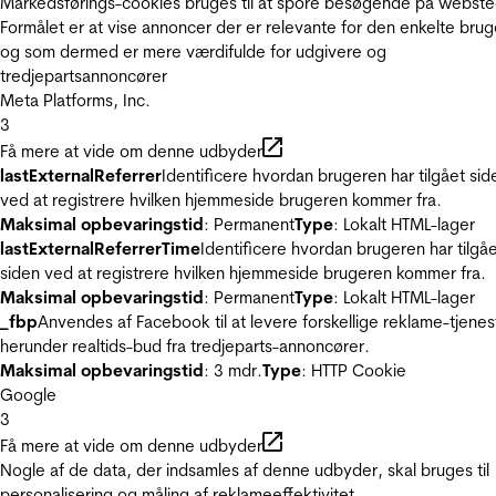
Markedsførings-cookies bruges til at spore besøgende på webste
Formålet er at vise annoncer der er relevante for den enkelte brug
og som dermed er mere værdifulde for udgivere og
tredjepartsannoncører
Meta Platforms, Inc.
3
Få mere at vide om denne udbyder
lastExternalReferrer
Identificere hvordan brugeren har tilgået sid
ved at registrere hvilken hjemmeside brugeren kommer fra.
Maksimal opbevaringstid
: Permanent
Type
: Lokalt HTML-lager
lastExternalReferrerTime
Identificere hvordan brugeren har tilgå
siden ved at registrere hvilken hjemmeside brugeren kommer fra.
Maksimal opbevaringstid
: Permanent
Type
: Lokalt HTML-lager
_fbp
Anvendes af Facebook til at levere forskellige reklame-tjenes
herunder realtids-bud fra tredjeparts-annoncører.
Maksimal opbevaringstid
: 3 mdr.
Type
: HTTP Cookie
Google
3
Få mere at vide om denne udbyder
Nogle af de data, der indsamles af denne udbyder, skal bruges til
personalisering og måling af reklameeffektivitet.