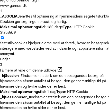
region du befinder dig i.
www.garnius.dk
1
_ALGOLIA
Benyttes til optimering af hjemmesidens søgefeltsfunkti
Cookien gør søgningen præcis og hurtig.
Maksimal opbevaringstid
: 180 dage
Type
: HTTP Cookie
Statistik
9
Statistik-cookies hjælper ejerne med at forstå, hvordan besøgend
interagere med websteder ved at indsamle og rapportere informa
anonymt.
Hotjar
3
Få mere at vide om denne udbyder
_hjSession_#
Indsamler statistik om den besøgendes besøg på
hjemmesiden såsom antallet af besøg, den gennemsnitlige tid på
hjemmesiden og hvilke sider der er læst.
Maksimal opbevaringstid
: 1 dag
Type
: HTTP Cookie
_hjSessionUser_#
Indsamler statistik om den besøgendes besøg 
hjemmesiden såsom antallet af besøg, den gennemsnitlige tid på
hjemmesiden og hvilke sider der er læst.