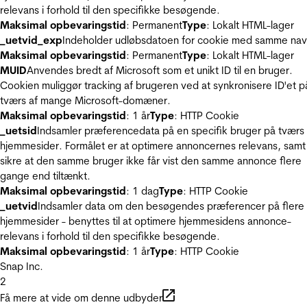
relevans i forhold til den specifikke besøgende.
Maksimal opbevaringstid
: Permanent
Type
: Lokalt HTML-lager
_uetvid_exp
Indeholder udløbsdatoen for cookie med samme nav
Maksimal opbevaringstid
: Permanent
Type
: Lokalt HTML-lager
MUID
Anvendes bredt af Microsoft som et unikt ID til en bruger.
Cookien muliggør tracking af brugeren ved at synkronisere ID'et p
tværs af mange Microsoft-domæner.
Maksimal opbevaringstid
: 1 år
Type
: HTTP Cookie
_uetsid
Indsamler præferencedata på en specifik bruger på tværs 
hjemmesider. Formålet er at optimere annoncernes relevans, samt
sikre at den samme bruger ikke får vist den samme annonce flere
gange end tiltænkt.
Maksimal opbevaringstid
: 1 dag
Type
: HTTP Cookie
_uetvid
Indsamler data om den besøgendes præferencer på flere
hjemmesider - benyttes til at optimere hjemmesidens annonce-
relevans i forhold til den specifikke besøgende.
Maksimal opbevaringstid
: 1 år
Type
: HTTP Cookie
Snap Inc.
2
Få mere at vide om denne udbyder