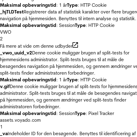
Maksimal opbevaringstid
: 1 år
Type
: HTTP Cookie
_hjTLDTest
Registrerer data af statistisk karakter over flere bruger
navigation på hjemmesiden. Benyttes til intern analyse og statistik.
Maksimal opbevaringstid
: Session
Type
: HTTP Cookie
VWO
2
Få mere at vide om denne udbyder
_vwo_uuid_v2
Denne cookie muliggør brugen af split-tests for
hjemmesidens administrator. Split-tests bruges til at måle de
besøgendes navigation på hjemmesiden, og gennem ændringer v
split-tests finder administratoren forbedringer.
Maksimal opbevaringstid
: 1 år
Type
: HTTP Cookie
v.gif
Denne cookie muliggør brugen af split-tests for hjemmesiden
administrator. Split-tests bruges til at måle de besøgendes navigat
på hjemmesiden, og gennem ændringer ved split-tests finder
administratoren forbedringer.
Maksimal opbevaringstid
: Session
Type
: Pixel Tracker
assets.voyado.com
1
_va
Indeholder ID for den besøgende. Benyttes til identificering af