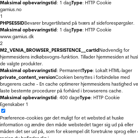
Maksimal opbevaringstid
: 1 dag
Type
: HTTP Cookie
garnius.no
1
PHPSESSID
Bevarer brugertilstand på tværs af sideforespørgsler.
Maksimal opbevaringstid
: 1 dag
Type
: HTTP Cookie
www.garnius.dk
2
M2_VENIA_BROWSER_PERSISTENCE__cartId
Nødvendig for
hjemmesidens indkøbsvogns-funktion. Tillader hjemmesiden at hus
de valgte produkter.
Maksimal opbevaringstid
: Permanent
Type
: Lokalt HTML-lager
private_content_version
Cookien benyttes i forbindelse med
brugerens cache - En cache optimerer hjemmesidens hastighed ve
laste bestemte procedurer på forhånd i browserens cache.
Maksimal opbevaringstid
: 400 dage
Type
: HTTP Cookie
Egenskaber
1
Præference-cookies gør det muligt for et websted at huske
information og ændre den måde webstedet tager sig ud på eller
måden det ser ud på, som for eksempel dit foretrukne sprog eller