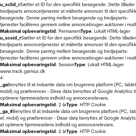
u_sclid_r
Sætter et ID for den specifikk besøgende. Dette tillader
tredjeparts annoncetjenester at målrette annoncer til den specifik
besøgende. Denne parring mellem besøgende og tredjeparts-
tjenester faciliteres gennem online annoncebruger-auktioner i realt
Maksimal opbevaringstid
: Permanent
Type
: Lokalt HTML-lager
u_scsid_r
Sætter et ID for den specifikk besøgende. Dette tillader
tredjeparts annoncetjenester at målrette annoncer til den specifik
besøgende. Denne parring mellem besøgende og tredjeparts-
tjenester faciliteres gennem online annoncebruger-auktioner i realt
Maksimal opbevaringstid
: Session
Type
: Lokalt HTML-lager
www.track.garnius.dk
4
_ga
Benyttes til at indsamle data om brugerens platform (PC, tablet
mobil) og præferencer - Disse data benyttes af Google Analytics til
optimere hjemmesidens indhold og annoncerelevans.
Maksimal opbevaringstid
: 2 år
Type
: HTTP Cookie
_ga_#
Benyttes til at indsamle data om brugerens platform (PC, tab
el. mobil) og præferencer - Disse data benyttes af Google Analytics
at optimere hjemmesidens indhold og annoncerelevans.
Maksimal opbevaringstid
: 2 år
Type
: HTTP Cookie