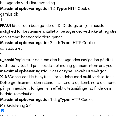
besøgende ved tilbagevending.
Maksimal opbevaringstid
: 1 år
Type
: HTTP Cookie
garnius.dk
1
FPAU
Tildeler den besøgende et ID. Dette giver hjemmesiden
mulighed for bestemme antallet af besøgende, ved ikke at registr
den samme besøgende flere gange.
Maksimal opbevaringstid
: 3 mdr.
Type
: HTTP Cookie
sc-static.net
2
u_scsid
Registrerer data om den besøgendes navigation på sitet -
dette benyttes til hjemmeside‐optimering gennem intern analyse.
Maksimal opbevaringstid
: Session
Type
: Lokalt HTML-lager
X-AB
Denne cookie benyttes i forbindelse med multi-variate-tests 
Dette gør hjemmesiden i stand til at ændre og kombinere element
på hjemmesiden, for igennem effektivitetsmålinger at finde den
bedste kombination.
Maksimal opbevaringstid
: 1 dag
Type
: HTTP Cookie
Markedsføring
27