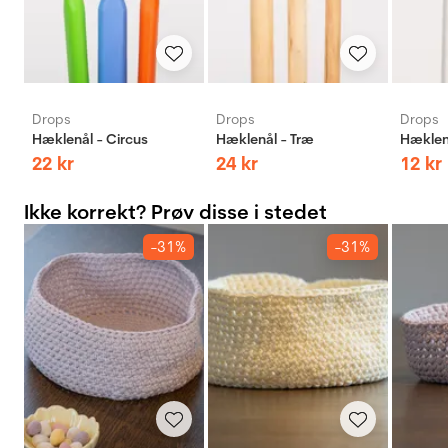
Drops
Drops
Drops
Hæklenål - Circus
Hæklenål - Træ
Hæklen
22
kr
24
kr
12
kr
Ikke korrekt? Prøv disse i stedet
-31%
-31%