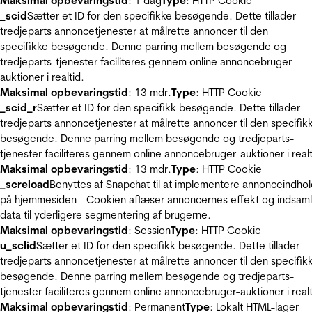
Maksimal opbevaringstid
: 1 dag
Type
: HTTP Cookie
_scid
Sætter et ID for den specifikke besøgende. Dette tillader
tredjeparts annoncetjenester at målrette annoncer til den
specifikke besøgende. Denne parring mellem besøgende og
tredjeparts-tjenester faciliteres gennem online annoncebruger-
auktioner i realtid.
Maksimal opbevaringstid
: 13 mdr.
Type
: HTTP Cookie
_scid_r
Sætter et ID for den specifikk besøgende. Dette tillader
tredjeparts annoncetjenester at målrette annoncer til den specifik
besøgende. Denne parring mellem besøgende og tredjeparts-
tjenester faciliteres gennem online annoncebruger-auktioner i realt
Maksimal opbevaringstid
: 13 mdr.
Type
: HTTP Cookie
_screload
Benyttes af Snapchat til at implementere annonceindho
på hjemmesiden - Cookien aflæser annoncernes effekt og indsaml
data til yderligere segmentering af brugerne.
Maksimal opbevaringstid
: Session
Type
: HTTP Cookie
u_sclid
Sætter et ID for den specifikk besøgende. Dette tillader
tredjeparts annoncetjenester at målrette annoncer til den specifik
besøgende. Denne parring mellem besøgende og tredjeparts-
tjenester faciliteres gennem online annoncebruger-auktioner i realt
Maksimal opbevaringstid
: Permanent
Type
: Lokalt HTML-lager