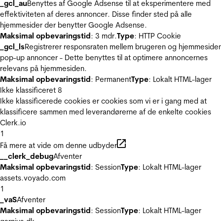
_gcl_au
Benyttes af Google Adsense til at eksperimentere med
effektiviteten af deres annoncer. Disse finder sted på alle
hjemmesider der benytter Google Adsense.
Maksimal opbevaringstid
: 3 mdr.
Type
: HTTP Cookie
_gcl_ls
Registrerer responsraten mellem brugeren og hjemmeside
pop-up annoncer - Dette benyttes til at optimere annoncernes
relevans på hjemmesiden.
Maksimal opbevaringstid
: Permanent
Type
: Lokalt HTML-lager
Ikke klassificeret
8
Ikke klassificerede cookies er cookies som vi er i gang med at
klassificere sammen med leverandørerne af de enkelte cookies
Clerk.io
1
Få mere at vide om denne udbyder
__clerk_debug
Afventer
Maksimal opbevaringstid
: Session
Type
: Lokalt HTML-lager
assets.voyado.com
1
_vaS
Afventer
Maksimal opbevaringstid
: Session
Type
: Lokalt HTML-lager