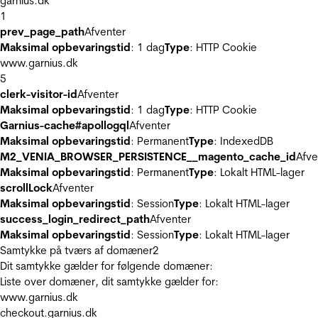
garnius.dk
1
prev_page_path
Afventer
Maksimal opbevaringstid
: 1 dag
Type
: HTTP Cookie
www.garnius.dk
5
clerk-visitor-id
Afventer
Maksimal opbevaringstid
: 1 dag
Type
: HTTP Cookie
Garnius-cache#apollogql
Afventer
Maksimal opbevaringstid
: Permanent
Type
: IndexedDB
M2_VENIA_BROWSER_PERSISTENCE__magento_cache_id
Afve
Maksimal opbevaringstid
: Permanent
Type
: Lokalt HTML-lager
scrollLock
Afventer
Maksimal opbevaringstid
: Session
Type
: Lokalt HTML-lager
success_login_redirect_path
Afventer
Maksimal opbevaringstid
: Session
Type
: Lokalt HTML-lager
Samtykke på tværs af domæner
2
Dit samtykke gælder for følgende domæner:
Liste over domæner, dit samtykke gælder for:
www.garnius.dk
checkout.garnius.dk