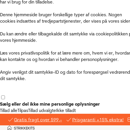
har vi brug for din tilladelse.
Denne hjemmeside bruger forskellige typer af cookies. Nogen
cookies indsættes af tredjepartstjenester, der vises på vores sider
Du kan ændre eller tilbagekalde dit samtykke via cookiepolitikken 
vores hjemmeside.
Læs vores privatlivspolitik for at lære mere om, hvem vi er, hvorda
kan kontakte os og hvordan vi behandler personoplysninger.
Angiv venligst dit samtykke-ID og dato for forespørgsel vedrøren
dit samtykke.
Sælg eller del ikke mine personlige oplysninger
Tillad alle
Tilpas
Tillad udvalgte
Ikke tilladt
Gratis fragt over 599,-
Prisgaranti +15% ekstra!
Hjem
STRIKKEKITS
>