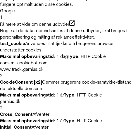
fungere optimalt uden disse cookies.
Google
1
Få mere at vide om denne udbyder
Nogle af de data, der indsamles af denne udbyder, skal bruges til
personalisering og måling af reklameeffektivitet.
test_cookie
Anvendes til at tjekke om brugerens browser
understøtter cookies.
Maksimal opbevaringstid
: 1 dag
Type
: HTTP Cookie
consent.cookiebot.com
www.track.garnius.dk
2
CookieConsent [x2]
Gemmer brugerens cookie-samtykke-tilstand
det aktuelle domæne.
Maksimal opbevaringstid
: 1 år
Type
: HTTP Cookie
garnius.dk
2
Cross_Consent
Afventer
Maksimal opbevaringstid
: 1 år
Type
: HTTP Cookie
Initial_Consent
Afventer