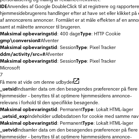
IDE
Anvendes af Google DoubleClick til at registrere og rapporter
hjemmesidebrugerens handlinger efter at have set eller klikket på
af annoncørens annoncer. Formålet er at måle effekten af en ann
samt at målrette annoncer til brugeren.
Maksimal opbevaringstid
: 400 dage
Type
: HTTP Cookie
gmp\conversion#
Afventer
Maksimal opbevaringstid
: Session
Type
: Pixel Tracker
ddm/activity/src=#
Afventer
Maksimal opbevaringstid
: Session
Type
: Pixel Tracker
Microsoft
7
Få mere at vide om denne udbyder
_uetsid
Indsamler data om den besøgendes præferencer på flere
hjemmesider - benyttes til at optimere hjemmesidens annonce-
relevans i forhold til den specifikke besøgende.
Maksimal opbevaringstid
: Permanent
Type
: Lokalt HTML-lager
_uetsid_exp
Indeholder udløbsdatoen for cookie med samme nav
Maksimal opbevaringstid
: Permanent
Type
: Lokalt HTML-lager
_uetvid
Indsamler data om den besøgendes præferencer på flere
hjemmesider - benyttes til at optimere hjemmesidens annonce-