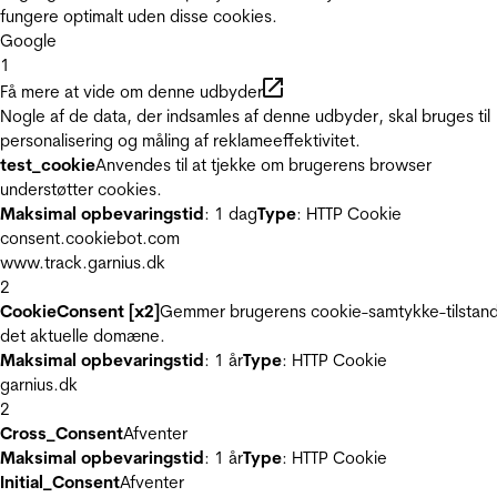
fungere optimalt uden disse cookies.
Google
1
Få mere at vide om denne udbyder
Nogle af de data, der indsamles af denne udbyder, skal bruges til
personalisering og måling af reklameeffektivitet.
test_cookie
Anvendes til at tjekke om brugerens browser
understøtter cookies.
Maksimal opbevaringstid
: 1 dag
Type
: HTTP Cookie
consent.cookiebot.com
www.track.garnius.dk
2
CookieConsent [x2]
Gemmer brugerens cookie-samtykke-tilstand
det aktuelle domæne.
Maksimal opbevaringstid
: 1 år
Type
: HTTP Cookie
garnius.dk
2
Cross_Consent
Afventer
Maksimal opbevaringstid
: 1 år
Type
: HTTP Cookie
Initial_Consent
Afventer