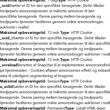
Maksimal opbevaringstid
: 1 dag
Type
: HTTP Cookie
_scid
Sætter et ID for den specifikke besøgende. Dette tillader
tredjeparts annoncetjenester at målrette annoncer til den
specifikke besøgende. Denne parring mellem besøgende og
tredjeparts-tjenester faciliteres gennem online annoncebruger-
auktioner i realtid.
Maksimal opbevaringstid
: 13 mdr.
Type
: HTTP Cookie
_scid_r
Sætter et ID for den specifikk besøgende. Dette tillader
tredjeparts annoncetjenester at målrette annoncer til den specifik
besøgende. Denne parring mellem besøgende og tredjeparts-
tjenester faciliteres gennem online annoncebruger-auktioner i realt
Maksimal opbevaringstid
: 13 mdr.
Type
: HTTP Cookie
_screload
Benyttes af Snapchat til at implementere annonceindho
på hjemmesiden - Cookien aflæser annoncernes effekt og indsaml
data til yderligere segmentering af brugerne.
Maksimal opbevaringstid
: Session
Type
: HTTP Cookie
u_sclid
Sætter et ID for den specifikk besøgende. Dette tillader
tredjeparts annoncetjenester at målrette annoncer til den specifik
besøgende. Denne parring mellem besøgende og tredjeparts-
tjenester faciliteres gennem online annoncebruger-auktioner i realt
Maksimal opbevaringstid
: Permanent
Type
: Lokalt HTML-lager