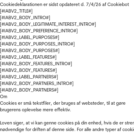
Cookiedeklarationen er sidst opdateret d. 7/4/26 af
Cookiebot
[#IABV2_TITLE#]
[#IABV2_BODY_INTRO#]
[#IABV2_BODY_LEGITIMATE_INTEREST_INTRO#]
[#IABV2_BODY_PREFERENCE_INTRO#]
[#IABV2_LABEL_PURPOSES#]
[#IABV2_BODY_PURPOSES_INTRO#]
[#IABV2_BODY_PURPOSES#]
[#IABV2_LABEL_FEATURES#]
[#IABV2_BODY_FEATURES_INTRO#]
[#IABV2_BODY_FEATURES#]
[#IABV2_LABEL_PARTNERS#]
[#IABV2_BODY_PARTNERS_INTRO#]
[#IABV2_BODY_PARTNERS#]
Om
Cookies er små tekstfiler, der bruges af websteder, til at gøre
brugerens oplevelse mere effektiv.
Loven siger, at vi kan genne cookies på din enhed, hvis de er stre
nødvendige for driften af denne side. For alle andre typer af cooki