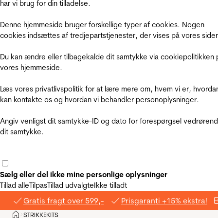
har vi brug for din tilladelse.
Denne hjemmeside bruger forskellige typer af cookies. Nogen
cookies indsættes af tredjepartstjenester, der vises på vores sider
Du kan ændre eller tilbagekalde dit samtykke via cookiepolitikken 
vores hjemmeside.
Læs vores privatlivspolitik for at lære mere om, hvem vi er, hvorda
kan kontakte os og hvordan vi behandler personoplysninger.
Angiv venligst dit samtykke-ID og dato for forespørgsel vedrøren
dit samtykke.
Sælg eller del ikke mine personlige oplysninger
Tillad alle
Tilpas
Tillad udvalgte
Ikke tilladt
Gratis fragt over 599,-
Prisgaranti +15% ekstra!
Hjem
STRIKKEKITS
>