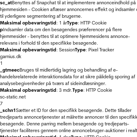
sc_at
Benyttes af Snapchat til at implementere annonceindhold på
hjemmesiden - Cookien aflæser annoncernes effekt og indsamler 
til yderligere segmentering af brugerne.
Maksimal opbevaringstid
: 1 år
Type
: HTTP Cookie
p
Indsamler data om den besøgendes præferencer på flere
hjemmesider - benyttes til at optimere hjemmesidens annonce-
relevans i forhold til den specifikke besøgende.
Maksimal opbevaringstid
: Session
Type
: Pixel Tracker
garnius.dk
1
_gtmeec
Bruges til midlertidig lagring og behandling af e-
handelsrelaterede interaktionsdata for at sikre pålidelig sporing af
analysebegivenheder på tværs af sideindlæsninger.
Maksimal opbevaringstid
: 3 mdr.
Type
: HTTP Cookie
sc-static.net
7
_schn1
Sætter et ID for den specifikk besøgende. Dette tillader
tredjeparts annoncetjenester at målrette annoncer til den specifik
besøgende. Denne parring mellem besøgende og tredjeparts-
tjenester faciliteres gennem online annoncebruger-auktioner i realt