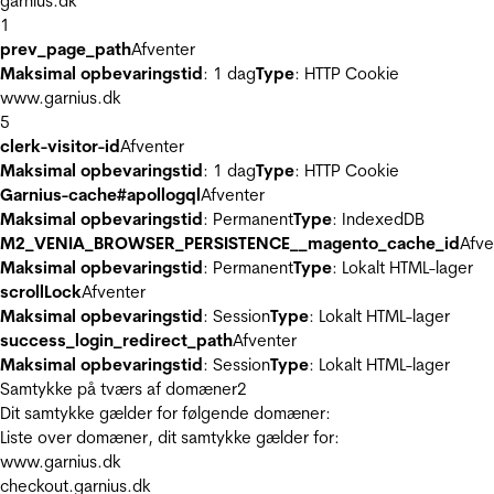
garnius.dk
1
prev_page_path
Afventer
Maksimal opbevaringstid
: 1 dag
Type
: HTTP Cookie
www.garnius.dk
5
clerk-visitor-id
Afventer
Maksimal opbevaringstid
: 1 dag
Type
: HTTP Cookie
Garnius-cache#apollogql
Afventer
Maksimal opbevaringstid
: Permanent
Type
: IndexedDB
M2_VENIA_BROWSER_PERSISTENCE__magento_cache_id
Afve
Maksimal opbevaringstid
: Permanent
Type
: Lokalt HTML-lager
scrollLock
Afventer
Maksimal opbevaringstid
: Session
Type
: Lokalt HTML-lager
success_login_redirect_path
Afventer
Maksimal opbevaringstid
: Session
Type
: Lokalt HTML-lager
Samtykke på tværs af domæner
2
Dit samtykke gælder for følgende domæner:
Liste over domæner, dit samtykke gælder for:
www.garnius.dk
checkout.garnius.dk