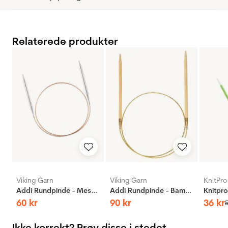
Relaterede produkter
Viking Garn
Viking Garn
KnitPro
Addi Rundpinde - Messing
Addi Rundpinde - Bambus
60
kr
90
kr
36
kr
Ikke korrekt? Prøv disse i stedet