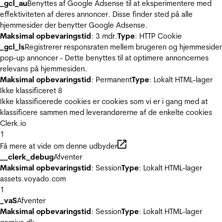
_gcl_au
Benyttes af Google Adsense til at eksperimentere med
effektiviteten af deres annoncer. Disse finder sted på alle
hjemmesider der benytter Google Adsense.
Maksimal opbevaringstid
: 3 mdr.
Type
: HTTP Cookie
_gcl_ls
Registrerer responsraten mellem brugeren og hjemmeside
pop-up annoncer - Dette benyttes til at optimere annoncernes
relevans på hjemmesiden.
Maksimal opbevaringstid
: Permanent
Type
: Lokalt HTML-lager
Ikke klassificeret
8
Ikke klassificerede cookies er cookies som vi er i gang med at
klassificere sammen med leverandørerne af de enkelte cookies
Clerk.io
1
Få mere at vide om denne udbyder
__clerk_debug
Afventer
Maksimal opbevaringstid
: Session
Type
: Lokalt HTML-lager
assets.voyado.com
1
_vaS
Afventer
Maksimal opbevaringstid
: Session
Type
: Lokalt HTML-lager