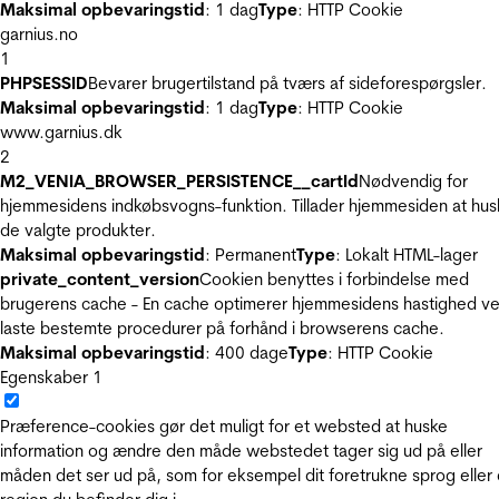
Maksimal opbevaringstid
: 1 dag
Type
: HTTP Cookie
garnius.no
1
PHPSESSID
Bevarer brugertilstand på tværs af sideforespørgsler.
Maksimal opbevaringstid
: 1 dag
Type
: HTTP Cookie
www.garnius.dk
2
M2_VENIA_BROWSER_PERSISTENCE__cartId
Nødvendig for
hjemmesidens indkøbsvogns-funktion. Tillader hjemmesiden at hus
de valgte produkter.
Maksimal opbevaringstid
: Permanent
Type
: Lokalt HTML-lager
private_content_version
Cookien benyttes i forbindelse med
brugerens cache - En cache optimerer hjemmesidens hastighed ve
laste bestemte procedurer på forhånd i browserens cache.
Maksimal opbevaringstid
: 400 dage
Type
: HTTP Cookie
Egenskaber
1
Præference-cookies gør det muligt for et websted at huske
information og ændre den måde webstedet tager sig ud på eller
måden det ser ud på, som for eksempel dit foretrukne sprog eller