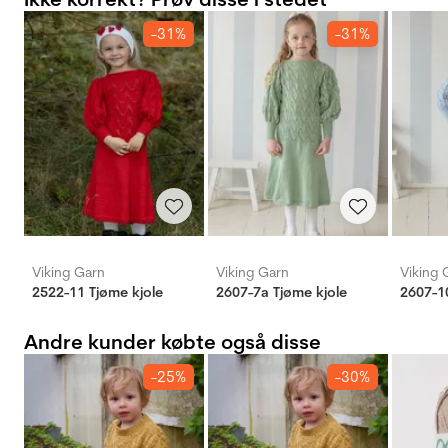
-31%
-31%
Viking Garn
Viking Garn
Viking 
2522-11 Tjøme kjole
2607-7a Tjøme kjole
2607-10
Andre kunder købte også disse
-25%
-30%