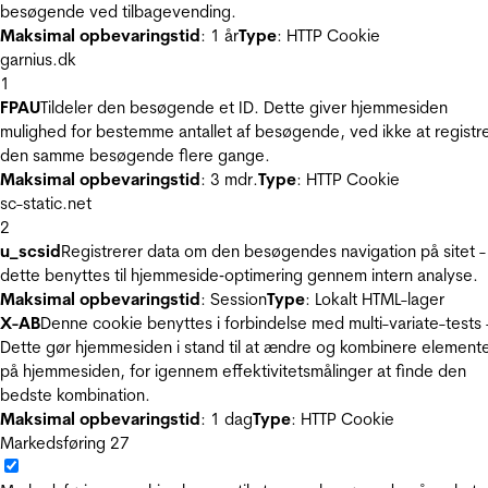
besøgende ved tilbagevending.
Maksimal opbevaringstid
: 1 år
Type
: HTTP Cookie
garnius.dk
1
FPAU
Tildeler den besøgende et ID. Dette giver hjemmesiden
mulighed for bestemme antallet af besøgende, ved ikke at registr
den samme besøgende flere gange.
Maksimal opbevaringstid
: 3 mdr.
Type
: HTTP Cookie
sc-static.net
2
u_scsid
Registrerer data om den besøgendes navigation på sitet -
dette benyttes til hjemmeside‐optimering gennem intern analyse.
Maksimal opbevaringstid
: Session
Type
: Lokalt HTML-lager
X-AB
Denne cookie benyttes i forbindelse med multi-variate-tests 
Dette gør hjemmesiden i stand til at ændre og kombinere element
på hjemmesiden, for igennem effektivitetsmålinger at finde den
bedste kombination.
Maksimal opbevaringstid
: 1 dag
Type
: HTTP Cookie
Markedsføring
27