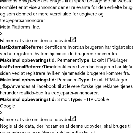
Markedsførings-cookies bruges til at spore besøgende på webste
Formålet er at vise annoncer der er relevante for den enkelte brug
og som dermed er mere værdifulde for udgivere og
tredjepartsannoncører
Meta Platforms, Inc.
3
Få mere at vide om denne udbyder
lastExternalReferrer
Identificere hvordan brugeren har tilgået sid
ved at registrere hvilken hjemmeside brugeren kommer fra.
Maksimal opbevaringstid
: Permanent
Type
: Lokalt HTML-lager
lastExternalReferrerTime
Identificere hvordan brugeren har tilgå
siden ved at registrere hvilken hjemmeside brugeren kommer fra.
Maksimal opbevaringstid
: Permanent
Type
: Lokalt HTML-lager
_fbp
Anvendes af Facebook til at levere forskellige reklame-tjenes
herunder realtids-bud fra tredjeparts-annoncører.
Maksimal opbevaringstid
: 3 mdr.
Type
: HTTP Cookie
Google
3
Få mere at vide om denne udbyder
Nogle af de data, der indsamles af denne udbyder, skal bruges til
personalisering og måling af reklameeffektivitet.