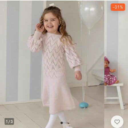
-31%
1
/
3