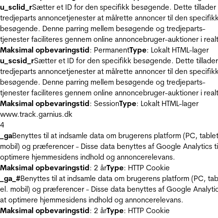
u_sclid_r
Sætter et ID for den specifikk besøgende. Dette tillader
tredjeparts annoncetjenester at målrette annoncer til den specifik
besøgende. Denne parring mellem besøgende og tredjeparts-
tjenester faciliteres gennem online annoncebruger-auktioner i realt
Maksimal opbevaringstid
: Permanent
Type
: Lokalt HTML-lager
u_scsid_r
Sætter et ID for den specifikk besøgende. Dette tillader
tredjeparts annoncetjenester at målrette annoncer til den specifik
besøgende. Denne parring mellem besøgende og tredjeparts-
tjenester faciliteres gennem online annoncebruger-auktioner i realt
Maksimal opbevaringstid
: Session
Type
: Lokalt HTML-lager
www.track.garnius.dk
4
_ga
Benyttes til at indsamle data om brugerens platform (PC, tablet
mobil) og præferencer - Disse data benyttes af Google Analytics til
optimere hjemmesidens indhold og annoncerelevans.
Maksimal opbevaringstid
: 2 år
Type
: HTTP Cookie
_ga_#
Benyttes til at indsamle data om brugerens platform (PC, tab
el. mobil) og præferencer - Disse data benyttes af Google Analytics
at optimere hjemmesidens indhold og annoncerelevans.
Maksimal opbevaringstid
: 2 år
Type
: HTTP Cookie