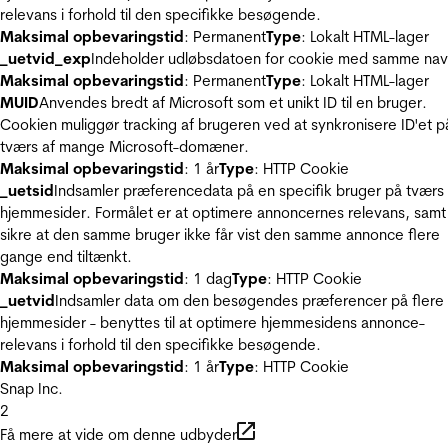
relevans i forhold til den specifikke besøgende.
Maksimal opbevaringstid
: Permanent
Type
: Lokalt HTML-lager
_uetvid_exp
Indeholder udløbsdatoen for cookie med samme nav
Maksimal opbevaringstid
: Permanent
Type
: Lokalt HTML-lager
MUID
Anvendes bredt af Microsoft som et unikt ID til en bruger.
Cookien muliggør tracking af brugeren ved at synkronisere ID'et p
tværs af mange Microsoft-domæner.
Maksimal opbevaringstid
: 1 år
Type
: HTTP Cookie
_uetsid
Indsamler præferencedata på en specifik bruger på tværs 
hjemmesider. Formålet er at optimere annoncernes relevans, samt
sikre at den samme bruger ikke får vist den samme annonce flere
gange end tiltænkt.
Maksimal opbevaringstid
: 1 dag
Type
: HTTP Cookie
_uetvid
Indsamler data om den besøgendes præferencer på flere
hjemmesider - benyttes til at optimere hjemmesidens annonce-
relevans i forhold til den specifikke besøgende.
Maksimal opbevaringstid
: 1 år
Type
: HTTP Cookie
Snap Inc.
2
Få mere at vide om denne udbyder