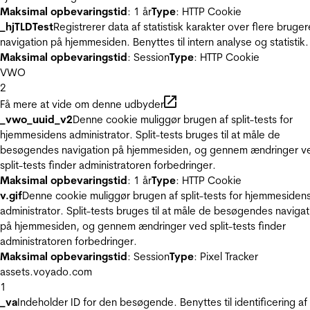
Maksimal opbevaringstid
: 1 år
Type
: HTTP Cookie
_hjTLDTest
Registrerer data af statistisk karakter over flere bruger
navigation på hjemmesiden. Benyttes til intern analyse og statistik.
Maksimal opbevaringstid
: Session
Type
: HTTP Cookie
VWO
2
Få mere at vide om denne udbyder
_vwo_uuid_v2
Denne cookie muliggør brugen af split-tests for
hjemmesidens administrator. Split-tests bruges til at måle de
besøgendes navigation på hjemmesiden, og gennem ændringer v
split-tests finder administratoren forbedringer.
Maksimal opbevaringstid
: 1 år
Type
: HTTP Cookie
v.gif
Denne cookie muliggør brugen af split-tests for hjemmesiden
administrator. Split-tests bruges til at måle de besøgendes navigat
på hjemmesiden, og gennem ændringer ved split-tests finder
administratoren forbedringer.
Maksimal opbevaringstid
: Session
Type
: Pixel Tracker
assets.voyado.com
1
_va
Indeholder ID for den besøgende. Benyttes til identificering af