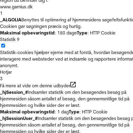
region du befinder dig i.
www.garnius.dk
1
_ALGOLIA
Benyttes til optimering af hjemmesidens søgefeltsfunkti
Cookien gør søgningen præcis og hurtig.
Maksimal opbevaringstid
: 180 dage
Type
: HTTP Cookie
Statistik
9
Statistik-cookies hjælper ejerne med at forstå, hvordan besøgend
interagere med websteder ved at indsamle og rapportere informa
anonymt.
Hotjar
3
Få mere at vide om denne udbyder
_hjSession_#
Indsamler statistik om den besøgendes besøg på
hjemmesiden såsom antallet af besøg, den gennemsnitlige tid på
hjemmesiden og hvilke sider der er læst.
Maksimal opbevaringstid
: 1 dag
Type
: HTTP Cookie
_hjSessionUser_#
Indsamler statistik om den besøgendes besøg 
hjemmesiden såsom antallet af besøg, den gennemsnitlige tid på
hjemmesiden og hvilke sider der er læst.