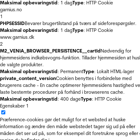
Maksimal opbevaringstid
: 1 dag
Type
: HTTP Cookie
garnius.no
1
PHPSESSID
Bevarer brugertilstand på tværs af sideforespørgsler.
Maksimal opbevaringstid
: 1 dag
Type
: HTTP Cookie
www.garnius.dk
2
M2_VENIA_BROWSER_PERSISTENCE__cartId
Nødvendig for
hjemmesidens indkøbsvogns-funktion. Tillader hjemmesiden at hus
de valgte produkter.
Maksimal opbevaringstid
: Permanent
Type
: Lokalt HTML-lager
private_content_version
Cookien benyttes i forbindelse med
brugerens cache - En cache optimerer hjemmesidens hastighed ve
laste bestemte procedurer på forhånd i browserens cache.
Maksimal opbevaringstid
: 400 dage
Type
: HTTP Cookie
Egenskaber
1
Præference-cookies gør det muligt for et websted at huske
information og ændre den måde webstedet tager sig ud på eller
måden det ser ud på, som for eksempel dit foretrukne sprog eller