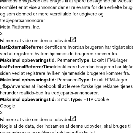
Markedsførings-cookies bruges til at spore besøgende på webste
Formålet er at vise annoncer der er relevante for den enkelte brug
og som dermed er mere værdifulde for udgivere og
tredjepartsannoncører
Meta Platforms, Inc.
3
Få mere at vide om denne udbyder
lastExternalReferrer
Identificere hvordan brugeren har tilgået sid
ved at registrere hvilken hjemmeside brugeren kommer fra.
Maksimal opbevaringstid
: Permanent
Type
: Lokalt HTML-lager
lastExternalReferrerTime
Identificere hvordan brugeren har tilgå
siden ved at registrere hvilken hjemmeside brugeren kommer fra.
Maksimal opbevaringstid
: Permanent
Type
: Lokalt HTML-lager
_fbp
Anvendes af Facebook til at levere forskellige reklame-tjenes
herunder realtids-bud fra tredjeparts-annoncører.
Maksimal opbevaringstid
: 3 mdr.
Type
: HTTP Cookie
Google
3
Få mere at vide om denne udbyder
Nogle af de data, der indsamles af denne udbyder, skal bruges til
personalisering og måling af reklameeffektivitet.