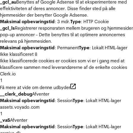
_gcl_au
Benyttes af Google Adsense til at eksperimentere med
effektiviteten af deres annoncer. Disse finder sted på alle
hjemmesider der benytter Google Adsense.
Maksimal opbevaringstid
: 3 mdr.
Type
: HTTP Cookie
_gcl_ls
Registrerer responsraten mellem brugeren og hjemmeside
pop-up annoncer - Dette benyttes til at optimere annoncernes
relevans på hjemmesiden.
Maksimal opbevaringstid
: Permanent
Type
: Lokalt HTML-lager
Ikke klassificeret
8
Ikke klassificerede cookies er cookies som vi er i gang med at
klassificere sammen med leverandørerne af de enkelte cookies
Clerk.io
1
Få mere at vide om denne udbyder
__clerk_debug
Afventer
Maksimal opbevaringstid
: Session
Type
: Lokalt HTML-lager
assets.voyado.com
1
_vaS
Afventer
Maksimal opbevaringstid
: Session
Type
: Lokalt HTML-lager