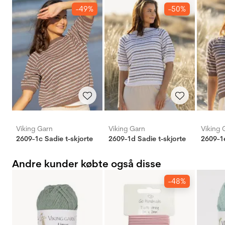
-49%
-50%
Viking Garn
Viking Garn
Viking 
2609-1c Sadie t-skjorte
2609-1d Sadie t-skjorte
2609-1e
Andre kunder købte også disse
-48%