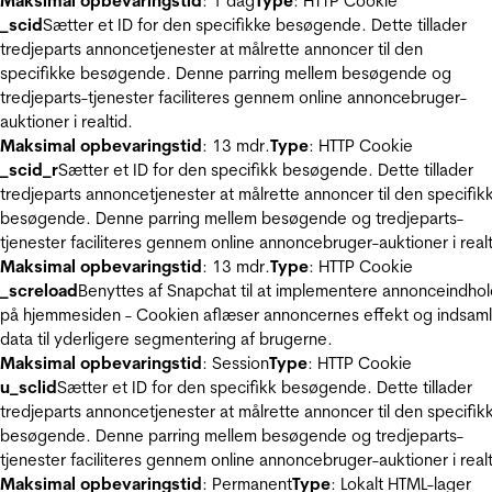
Maksimal opbevaringstid
: 1 dag
Type
: HTTP Cookie
_scid
Sætter et ID for den specifikke besøgende. Dette tillader
tredjeparts annoncetjenester at målrette annoncer til den
specifikke besøgende. Denne parring mellem besøgende og
tredjeparts-tjenester faciliteres gennem online annoncebruger-
auktioner i realtid.
Maksimal opbevaringstid
: 13 mdr.
Type
: HTTP Cookie
_scid_r
Sætter et ID for den specifikk besøgende. Dette tillader
tredjeparts annoncetjenester at målrette annoncer til den specifik
besøgende. Denne parring mellem besøgende og tredjeparts-
tjenester faciliteres gennem online annoncebruger-auktioner i realt
Maksimal opbevaringstid
: 13 mdr.
Type
: HTTP Cookie
_screload
Benyttes af Snapchat til at implementere annonceindho
på hjemmesiden - Cookien aflæser annoncernes effekt og indsaml
data til yderligere segmentering af brugerne.
Maksimal opbevaringstid
: Session
Type
: HTTP Cookie
u_sclid
Sætter et ID for den specifikk besøgende. Dette tillader
tredjeparts annoncetjenester at målrette annoncer til den specifik
besøgende. Denne parring mellem besøgende og tredjeparts-
tjenester faciliteres gennem online annoncebruger-auktioner i realt
Maksimal opbevaringstid
: Permanent
Type
: Lokalt HTML-lager