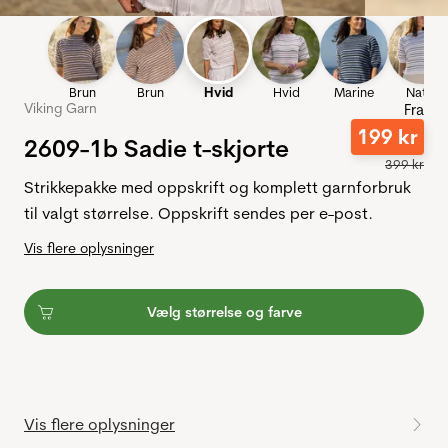
Brun
Brun
Hvid
Hvid
Marine
Natur
Viking Garn
Fra
199
kr
2609-1b Sadie t-skjorte
399
kr
Strikkepakke med oppskrift og komplett garnforbruk
til valgt størrelse. Oppskrift sendes per e-post.
Vis flere oplysninger
Vælg størrelse og farve
Vis flere oplysninger