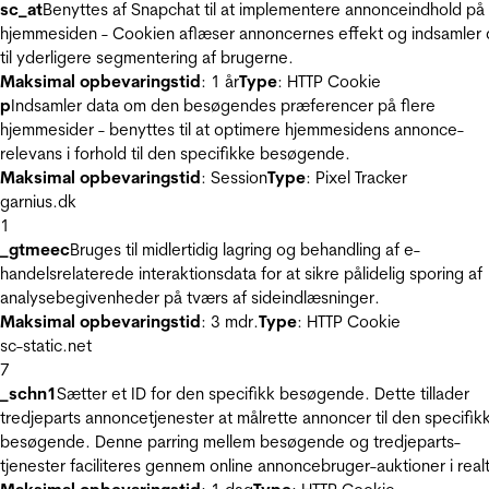
sc_at
Benyttes af Snapchat til at implementere annonceindhold på
hjemmesiden - Cookien aflæser annoncernes effekt og indsamler 
til yderligere segmentering af brugerne.
Maksimal opbevaringstid
: 1 år
Type
: HTTP Cookie
p
Indsamler data om den besøgendes præferencer på flere
hjemmesider - benyttes til at optimere hjemmesidens annonce-
relevans i forhold til den specifikke besøgende.
Maksimal opbevaringstid
: Session
Type
: Pixel Tracker
garnius.dk
1
_gtmeec
Bruges til midlertidig lagring og behandling af e-
handelsrelaterede interaktionsdata for at sikre pålidelig sporing af
analysebegivenheder på tværs af sideindlæsninger.
Maksimal opbevaringstid
: 3 mdr.
Type
: HTTP Cookie
sc-static.net
7
_schn1
Sætter et ID for den specifikk besøgende. Dette tillader
tredjeparts annoncetjenester at målrette annoncer til den specifik
besøgende. Denne parring mellem besøgende og tredjeparts-
tjenester faciliteres gennem online annoncebruger-auktioner i realt