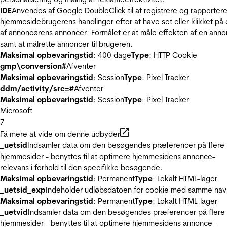
IDE
Anvendes af Google DoubleClick til at registrere og rapporter
hjemmesidebrugerens handlinger efter at have set eller klikket på
af annoncørens annoncer. Formålet er at måle effekten af en ann
samt at målrette annoncer til brugeren.
Maksimal opbevaringstid
: 400 dage
Type
: HTTP Cookie
gmp\conversion#
Afventer
Maksimal opbevaringstid
: Session
Type
: Pixel Tracker
ddm/activity/src=#
Afventer
Maksimal opbevaringstid
: Session
Type
: Pixel Tracker
Microsoft
7
Få mere at vide om denne udbyder
_uetsid
Indsamler data om den besøgendes præferencer på flere
hjemmesider - benyttes til at optimere hjemmesidens annonce-
relevans i forhold til den specifikke besøgende.
Maksimal opbevaringstid
: Permanent
Type
: Lokalt HTML-lager
_uetsid_exp
Indeholder udløbsdatoen for cookie med samme nav
Maksimal opbevaringstid
: Permanent
Type
: Lokalt HTML-lager
_uetvid
Indsamler data om den besøgendes præferencer på flere
hjemmesider - benyttes til at optimere hjemmesidens annonce-