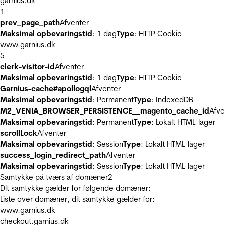
garnius.dk
1
prev_page_path
Afventer
Maksimal opbevaringstid
: 1 dag
Type
: HTTP Cookie
www.garnius.dk
5
clerk-visitor-id
Afventer
Maksimal opbevaringstid
: 1 dag
Type
: HTTP Cookie
Garnius-cache#apollogql
Afventer
Maksimal opbevaringstid
: Permanent
Type
: IndexedDB
M2_VENIA_BROWSER_PERSISTENCE__magento_cache_id
Afve
Maksimal opbevaringstid
: Permanent
Type
: Lokalt HTML-lager
scrollLock
Afventer
Maksimal opbevaringstid
: Session
Type
: Lokalt HTML-lager
success_login_redirect_path
Afventer
Maksimal opbevaringstid
: Session
Type
: Lokalt HTML-lager
Samtykke på tværs af domæner
2
Dit samtykke gælder for følgende domæner:
Liste over domæner, dit samtykke gælder for:
www.garnius.dk
checkout.garnius.dk