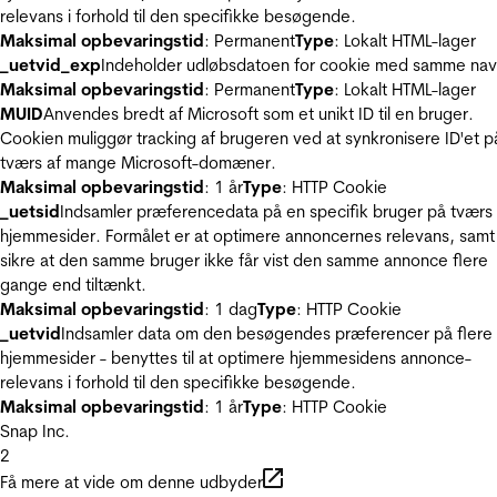
relevans i forhold til den specifikke besøgende.
Maksimal opbevaringstid
: Permanent
Type
: Lokalt HTML-lager
_uetvid_exp
Indeholder udløbsdatoen for cookie med samme nav
Maksimal opbevaringstid
: Permanent
Type
: Lokalt HTML-lager
MUID
Anvendes bredt af Microsoft som et unikt ID til en bruger.
Cookien muliggør tracking af brugeren ved at synkronisere ID'et p
tværs af mange Microsoft-domæner.
Maksimal opbevaringstid
: 1 år
Type
: HTTP Cookie
_uetsid
Indsamler præferencedata på en specifik bruger på tværs 
hjemmesider. Formålet er at optimere annoncernes relevans, samt
sikre at den samme bruger ikke får vist den samme annonce flere
gange end tiltænkt.
Maksimal opbevaringstid
: 1 dag
Type
: HTTP Cookie
_uetvid
Indsamler data om den besøgendes præferencer på flere
hjemmesider - benyttes til at optimere hjemmesidens annonce-
relevans i forhold til den specifikke besøgende.
Maksimal opbevaringstid
: 1 år
Type
: HTTP Cookie
Snap Inc.
2
Få mere at vide om denne udbyder