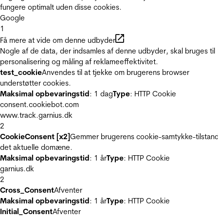
fungere optimalt uden disse cookies.
Google
1
Få mere at vide om denne udbyder
Nogle af de data, der indsamles af denne udbyder, skal bruges til
personalisering og måling af reklameeffektivitet.
test_cookie
Anvendes til at tjekke om brugerens browser
understøtter cookies.
Maksimal opbevaringstid
: 1 dag
Type
: HTTP Cookie
consent.cookiebot.com
www.track.garnius.dk
2
CookieConsent [x2]
Gemmer brugerens cookie-samtykke-tilstand
det aktuelle domæne.
Maksimal opbevaringstid
: 1 år
Type
: HTTP Cookie
garnius.dk
2
Cross_Consent
Afventer
Maksimal opbevaringstid
: 1 år
Type
: HTTP Cookie
Initial_Consent
Afventer