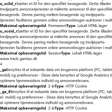
u_sclid_r
Sætter et ID for den specifikk besøgende. Dette tillader
tredjeparts annoncetjenester at målrette annoncer til den specifik
besøgende. Denne parring mellem besøgende og tredjeparts-
tjenester faciliteres gennem online annoncebruger-auktioner i realt
Maksimal opbevaringstid
: Permanent
Type
: Lokalt HTML-lager
u_scsid_r
Sætter et ID for den specifikk besøgende. Dette tillader
tredjeparts annoncetjenester at målrette annoncer til den specifik
besøgende. Denne parring mellem besøgende og tredjeparts-
tjenester faciliteres gennem online annoncebruger-auktioner i realt
Maksimal opbevaringstid
: Session
Type
: Lokalt HTML-lager
www.track.garnius.dk
4
_ga
Benyttes til at indsamle data om brugerens platform (PC, tablet
mobil) og præferencer - Disse data benyttes af Google Analytics til
optimere hjemmesidens indhold og annoncerelevans.
Maksimal opbevaringstid
: 2 år
Type
: HTTP Cookie
_ga_#
Benyttes til at indsamle data om brugerens platform (PC, tab
el. mobil) og præferencer - Disse data benyttes af Google Analytics
at optimere hjemmesidens indhold og annoncerelevans.
Maksimal opbevaringstid
: 2 år
Type
: HTTP Cookie