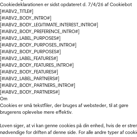
Cookiedeklarationen er sidst opdateret d. 7/4/26 af
Cookiebot
[#IABV2_TITLE#]
[#IABV2_BODY_INTRO#]
[#IABV2_BODY_LEGITIMATE_INTEREST_INTRO#]
[#IABV2_BODY_PREFERENCE_INTRO#]
[#IABV2_LABEL_PURPOSES#]
[#IABV2_BODY_PURPOSES_INTRO#]
[#IABV2_BODY_PURPOSES#]
[#IABV2_LABEL_FEATURES#]
[#IABV2_BODY_FEATURES_INTRO#]
[#IABV2_BODY_FEATURES#]
[#IABV2_LABEL_PARTNERS#]
[#IABV2_BODY_PARTNERS_INTRO#]
[#IABV2_BODY_PARTNERS#]
Om
Cookies er små tekstfiler, der bruges af websteder, til at gøre
brugerens oplevelse mere effektiv.
Loven siger, at vi kan genne cookies på din enhed, hvis de er stre
nødvendige for driften af denne side. For alle andre typer af cooki