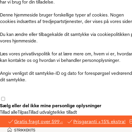
har vi brug for din tilladelse.
Denne hjemmeside bruger forskellige typer af cookies. Nogen
cookies indsættes af tredjepartstjenester, der vises på vores sider
Du kan ændre eller tilbagekalde dit samtykke via cookiepolitikken 
vores hjemmeside.
Læs vores privatlivspolitik for at lære mere om, hvem vi er, hvorda
kan kontakte os og hvordan vi behandler personoplysninger.
Angiv venligst dit samtykke-ID og dato for forespørgsel vedrøren
dit samtykke.
Sælg eller del ikke mine personlige oplysninger
Tillad alle
Tilpas
Tillad udvalgte
Ikke tilladt
Gratis fragt over 599,-
Prisgaranti +15% ekstra!
Hjem
STRIKKEKITS
>