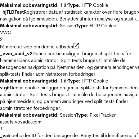
Maksimal opbevaringstid
: 1 år
Type
: HTTP Cookie
_hjTLDTest
Registrerer data af statistisk karakter over flere bruger
navigation på hjemmesiden. Benyttes til intern analyse og statistik.
Maksimal opbevaringstid
: Session
Type
: HTTP Cookie
VWO
2
Få mere at vide om denne udbyder
_vwo_uuid_v2
Denne cookie muliggør brugen af split-tests for
hjemmesidens administrator. Split-tests bruges til at måle de
besøgendes navigation på hjemmesiden, og gennem ændringer v
split-tests finder administratoren forbedringer.
Maksimal opbevaringstid
: 1 år
Type
: HTTP Cookie
v.gif
Denne cookie muliggør brugen af split-tests for hjemmesiden
administrator. Split-tests bruges til at måle de besøgendes navigat
på hjemmesiden, og gennem ændringer ved split-tests finder
administratoren forbedringer.
Maksimal opbevaringstid
: Session
Type
: Pixel Tracker
assets.voyado.com
1
_va
Indeholder ID for den besøgende. Benyttes til identificering af