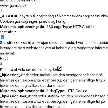
region du befinder dig i.
www.garnius.dk
1
_ALGOLIA
Benyttes til optimering af hjemmesidens søgefeltsfunkti
Cookien gør søgningen præcis og hurtig.
Maksimal opbevaringstid
: 180 dage
Type
: HTTP Cookie
Statistik
9
Statistik-cookies hjælper ejerne med at forstå, hvordan besøgend
interagere med websteder ved at indsamle og rapportere informa
anonymt.
Hotjar
3
Få mere at vide om denne udbyder
_hjSession_#
Indsamler statistik om den besøgendes besøg på
hjemmesiden såsom antallet af besøg, den gennemsnitlige tid på
hjemmesiden og hvilke sider der er læst.
Maksimal opbevaringstid
: 1 dag
Type
: HTTP Cookie
_hjSessionUser_#
Indsamler statistik om den besøgendes besøg 
hjemmesiden såsom antallet af besøg, den gennemsnitlige tid på
hjemmesiden og hvilke sider der er læst.