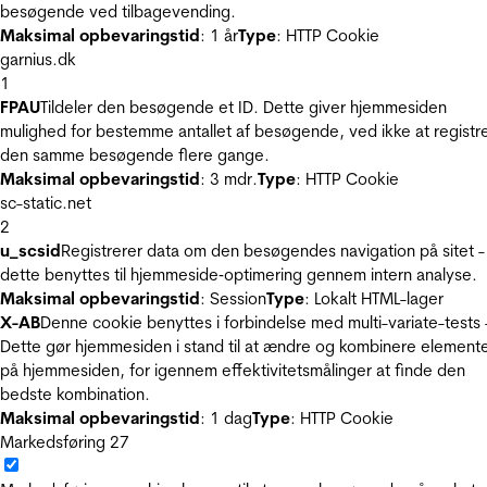
besøgende ved tilbagevending.
Maksimal opbevaringstid
: 1 år
Type
: HTTP Cookie
garnius.dk
1
FPAU
Tildeler den besøgende et ID. Dette giver hjemmesiden
mulighed for bestemme antallet af besøgende, ved ikke at registr
den samme besøgende flere gange.
Maksimal opbevaringstid
: 3 mdr.
Type
: HTTP Cookie
sc-static.net
2
u_scsid
Registrerer data om den besøgendes navigation på sitet -
dette benyttes til hjemmeside‐optimering gennem intern analyse.
Maksimal opbevaringstid
: Session
Type
: Lokalt HTML-lager
X-AB
Denne cookie benyttes i forbindelse med multi-variate-tests 
Dette gør hjemmesiden i stand til at ændre og kombinere element
på hjemmesiden, for igennem effektivitetsmålinger at finde den
bedste kombination.
Maksimal opbevaringstid
: 1 dag
Type
: HTTP Cookie
Markedsføring
27