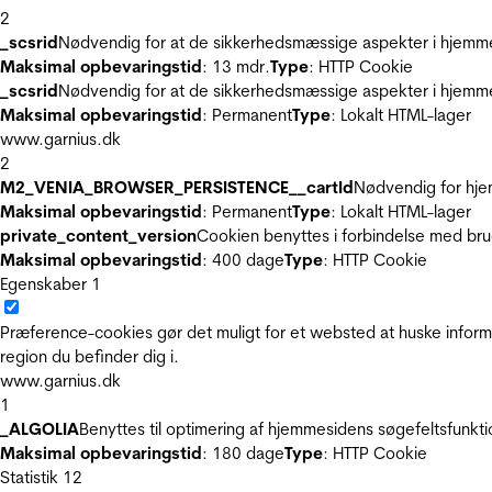
2
_scsrid
Nødvendig for at de sikkerhedsmæssige aspekter i hjemme
Maksimal opbevaringstid
: 13 mdr.
Type
: HTTP Cookie
_scsrid
Nødvendig for at de sikkerhedsmæssige aspekter i hjemme
Maksimal opbevaringstid
: Permanent
Type
: Lokalt HTML-lager
www.garnius.dk
2
M2_VENIA_BROWSER_PERSISTENCE__cartId
Nødvendig for hje
Maksimal opbevaringstid
: Permanent
Type
: Lokalt HTML-lager
private_content_version
Cookien benyttes i forbindelse med br
Maksimal opbevaringstid
: 400 dage
Type
: HTTP Cookie
Egenskaber
1
Præference-cookies gør det muligt for et websted at huske inform
region du befinder dig i.
www.garnius.dk
1
_ALGOLIA
Benyttes til optimering af hjemmesidens søgefeltsfunkt
Maksimal opbevaringstid
: 180 dage
Type
: HTTP Cookie
Statistik
12