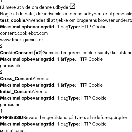
1
Få mere at vide om denne udbyder
Nogle af de data, der indsamles af denne udbyder, er til personali
test_cookie
Anvendes til at tjekke om brugerens browser underst
Maksimal opbevaringstid
: 1 dag
Type
: HTTP Cookie
consent.cookiebot.com
www.track.garnius.dk
2
CookieConsent [x2]
Gemmer brugerens cookie-samtykke-tilstand
Maksimal opbevaringstid
: 1 år
Type
: HTTP Cookie
garnius.dk
2
Cross_Consent
Afventer
Maksimal opbevaringstid
: 1 år
Type
: HTTP Cookie
Initial_Consent
Afventer
Maksimal opbevaringstid
: 1 dag
Type
: HTTP Cookie
garnius.no
1
PHPSESSID
Bevarer brugertilstand på tværs af sideforespørgsler.
Maksimal opbevaringstid
: 1 dag
Type
: HTTP Cookie
sc-static.net