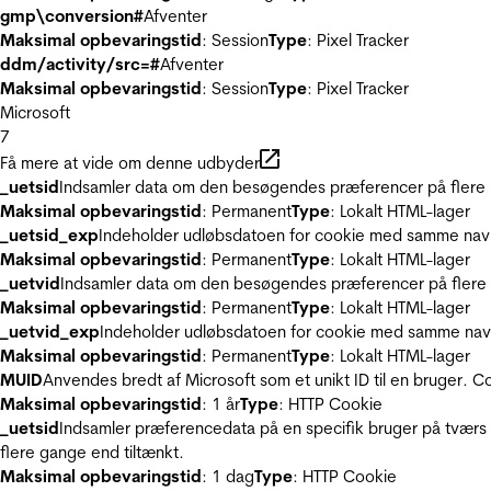
gmp\conversion#
Afventer
Maksimal opbevaringstid
: Session
Type
: Pixel Tracker
ddm/activity/src=#
Afventer
Maksimal opbevaringstid
: Session
Type
: Pixel Tracker
Microsoft
7
Få mere at vide om denne udbyder
_uetsid
Indsamler data om den besøgendes præferencer på flere hj
Maksimal opbevaringstid
: Permanent
Type
: Lokalt HTML-lager
_uetsid_exp
Indeholder udløbsdatoen for cookie med samme nav
Maksimal opbevaringstid
: Permanent
Type
: Lokalt HTML-lager
_uetvid
Indsamler data om den besøgendes præferencer på flere h
Maksimal opbevaringstid
: Permanent
Type
: Lokalt HTML-lager
_uetvid_exp
Indeholder udløbsdatoen for cookie med samme nav
Maksimal opbevaringstid
: Permanent
Type
: Lokalt HTML-lager
MUID
Anvendes bredt af Microsoft som et unikt ID til en bruger. 
Maksimal opbevaringstid
: 1 år
Type
: HTTP Cookie
_uetsid
Indsamler præferencedata på en specifik bruger på tværs 
flere gange end tiltænkt.
Maksimal opbevaringstid
: 1 dag
Type
: HTTP Cookie