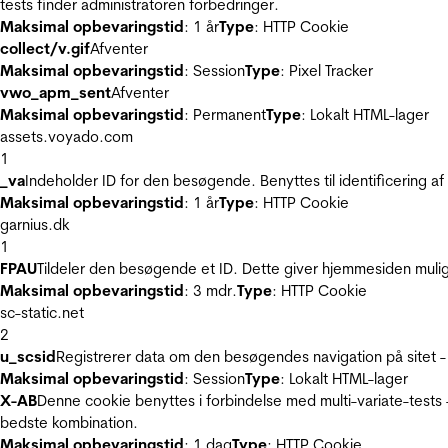
tests finder administratoren forbedringer.
Maksimal opbevaringstid
: 1 år
Type
: HTTP Cookie
collect/v.gif
Afventer
Maksimal opbevaringstid
: Session
Type
: Pixel Tracker
vwo_apm_sent
Afventer
Maksimal opbevaringstid
: Permanent
Type
: Lokalt HTML-lager
assets.voyado.com
1
_va
Indeholder ID for den besøgende. Benyttes til identificering 
Maksimal opbevaringstid
: 1 år
Type
: HTTP Cookie
garnius.dk
1
FPAU
Tildeler den besøgende et ID. Dette giver hjemmesiden mul
Maksimal opbevaringstid
: 3 mdr.
Type
: HTTP Cookie
sc-static.net
2
u_scsid
Registrerer data om den besøgendes navigation på sitet -
Maksimal opbevaringstid
: Session
Type
: Lokalt HTML-lager
X-AB
Denne cookie benyttes i forbindelse med multi-variate-tests
bedste kombination.
Maksimal opbevaringstid
: 1 dag
Type
: HTTP Cookie