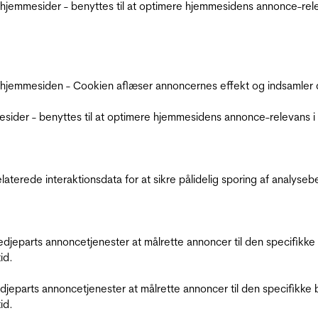
jemmesider - benyttes til at optimere hjemmesidens annonce-relev
 hjemmesiden - Cookien aflæser annoncernes effekt og indsamler d
der - benyttes til at optimere hjemmesidens annonce-relevans i f
relaterede interaktionsdata for at sikre pålidelig sporing af analys
tredjeparts annoncetjenester at målrette annoncer til den specifi
id.
redjeparts annoncetjenester at målrette annoncer til den specifi
id.