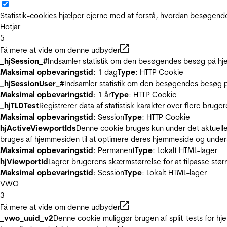
Statistik-cookies hjælper ejerne med at forstå, hvordan besøgen
Hotjar
5
Få mere at vide om denne udbyder
_hjSession_#
Indsamler statistik om den besøgendes besøg på hje
Maksimal opbevaringstid
: 1 dag
Type
: HTTP Cookie
_hjSessionUser_#
Indsamler statistik om den besøgendes besøg p
Maksimal opbevaringstid
: 1 år
Type
: HTTP Cookie
_hjTLDTest
Registrerer data af statistisk karakter over flere bruge
Maksimal opbevaringstid
: Session
Type
: HTTP Cookie
hjActiveViewportIds
Denne cookie bruges kun under det aktuelle
bruges af hjemmesiden til at optimere deres hjemmeside og under
Maksimal opbevaringstid
: Permanent
Type
: Lokalt HTML-lager
hjViewportId
Lagrer brugerens skærmstørrelse for at tilpasse stør
Maksimal opbevaringstid
: Session
Type
: Lokalt HTML-lager
VWO
3
Få mere at vide om denne udbyder
_vwo_uuid_v2
Denne cookie muliggør brugen af split-tests for h