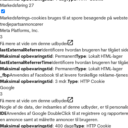
Markedsføring
27
Markedsførings-cookies bruges til at spore besøgende på websted
tredjepartsannoncører
Meta Platforms, Inc.
3
Få mere at vide om denne udbyder
lastExternalReferrer
Identificere hvordan brugeren har tilgået si
Maksimal opbevaringstid
: Permanent
Type
: Lokalt HTML-lager
lastExternalReferrerTime
Identificere hvordan brugeren har tilgå
Maksimal opbevaringstid
: Permanent
Type
: Lokalt HTML-lager
_fbp
Anvendes af Facebook til at levere forskellige reklame-tjenes
Maksimal opbevaringstid
: 3 mdr.
Type
: HTTP Cookie
Google
3
Få mere at vide om denne udbyder
Nogle af de data, der indsamles af denne udbyder, er til personali
IDE
Anvendes af Google DoubleClick til at registrere og rapportere
en annonce samt at målrette annoncer til brugeren.
Maksimal opbevaringstid
: 400 dage
Type
: HTTP Cookie