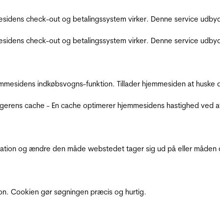
sidens check-out og betalingssystem virker. Denne service udbyd
sidens check-out og betalingssystem virker. Denne service udbyd
mmesidens indkøbsvogns-funktion. Tillader hjemmesiden at huske d
ugerens cache - En cache optimerer hjemmesidens hastighed ved a
ation og ændre den måde webstedet tager sig ud på eller måden de
ion. Cookien gør søgningen præcis og hurtig.