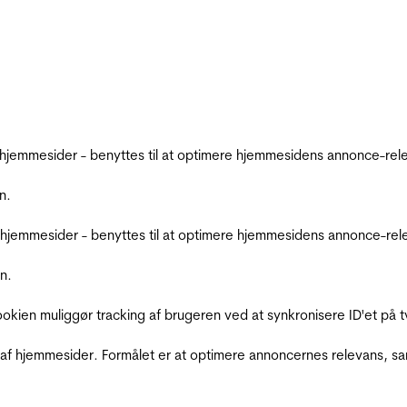
emmesider - benyttes til at optimere hjemmesidens annonce-relev
n.
jemmesider - benyttes til at optimere hjemmesidens annonce-relev
n.
Cookien muliggør tracking af brugeren ved at synkronisere ID'et p
af hjemmesider. Formålet er at optimere annoncernes relevans, s