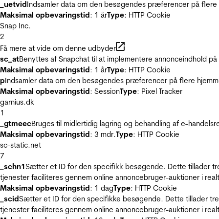
_uetvid
Indsamler data om den besøgendes præferencer på flere h
Maksimal opbevaringstid
: 1 år
Type
: HTTP Cookie
Snap Inc.
2
Få mere at vide om denne udbyder
sc_at
Benyttes af Snapchat til at implementere annonceindhold på
Maksimal opbevaringstid
: 1 år
Type
: HTTP Cookie
p
Indsamler data om den besøgendes præferencer på flere hjemmesi
Maksimal opbevaringstid
: Session
Type
: Pixel Tracker
garnius.dk
1
_gtmeec
Bruges til midlertidig lagring og behandling af e-handels
Maksimal opbevaringstid
: 3 mdr.
Type
: HTTP Cookie
sc-static.net
7
_schn1
Sætter et ID for den specifikk besøgende. Dette tillader 
tjenester faciliteres gennem online annoncebruger-auktioner i realt
Maksimal opbevaringstid
: 1 dag
Type
: HTTP Cookie
_scid
Sætter et ID for den specifikke besøgende. Dette tillader t
tjenester faciliteres gennem online annoncebruger-auktioner i realt