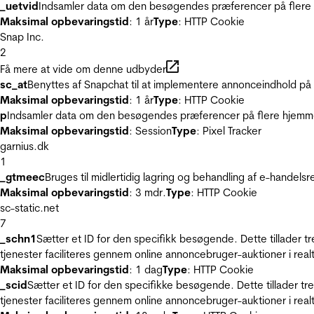
_uetvid
Indsamler data om den besøgendes præferencer på flere h
Maksimal opbevaringstid
: 1 år
Type
: HTTP Cookie
Snap Inc.
2
Få mere at vide om denne udbyder
sc_at
Benyttes af Snapchat til at implementere annonceindhold på
Maksimal opbevaringstid
: 1 år
Type
: HTTP Cookie
p
Indsamler data om den besøgendes præferencer på flere hjemmesi
Maksimal opbevaringstid
: Session
Type
: Pixel Tracker
garnius.dk
1
_gtmeec
Bruges til midlertidig lagring og behandling af e-handels
Maksimal opbevaringstid
: 3 mdr.
Type
: HTTP Cookie
sc-static.net
7
_schn1
Sætter et ID for den specifikk besøgende. Dette tillader 
tjenester faciliteres gennem online annoncebruger-auktioner i realt
Maksimal opbevaringstid
: 1 dag
Type
: HTTP Cookie
_scid
Sætter et ID for den specifikke besøgende. Dette tillader t
tjenester faciliteres gennem online annoncebruger-auktioner i realt