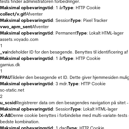
tests finder administratoren forbedringer.
Maksimal opbevaringstid
: 1 år
Type
: HTTP Cookie
collect/v.gif
Afventer
Maksimal opbevaringstid
: Session
Type
: Pixel Tracker
vwo_apm_sent
Afventer
Maksimal opbevaringstid
: Permanent
Type
: Lokalt HTML-lager
assets.voyado.com
1
_va
Indeholder ID for den besøgende. Benyttes til identificering 
Maksimal opbevaringstid
: 1 år
Type
: HTTP Cookie
garnius.dk
1
FPAU
Tildeler den besøgende et ID. Dette giver hjemmesiden mul
Maksimal opbevaringstid
: 3 mdr.
Type
: HTTP Cookie
sc-static.net
2
u_scsid
Registrerer data om den besøgendes navigation på sitet -
Maksimal opbevaringstid
: Session
Type
: Lokalt HTML-lager
X-AB
Denne cookie benyttes i forbindelse med multi-variate-tests
bedste kombination.
Maksimal opbevaringstid
: 1 dag
Type
: HTTP Cookie