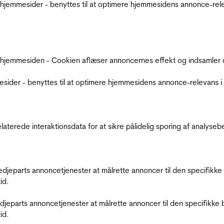
jemmesider - benyttes til at optimere hjemmesidens annonce-relev
 hjemmesiden - Cookien aflæser annoncernes effekt og indsamler d
der - benyttes til at optimere hjemmesidens annonce-relevans i f
relaterede interaktionsdata for at sikre pålidelig sporing af analys
tredjeparts annoncetjenester at målrette annoncer til den specifi
id.
redjeparts annoncetjenester at målrette annoncer til den specifi
id.