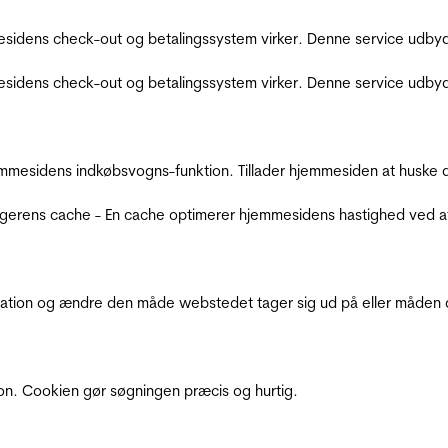
sidens check-out og betalingssystem virker. Denne service udbyd
sidens check-out og betalingssystem virker. Denne service udbyd
mmesidens indkøbsvogns-funktion. Tillader hjemmesiden at huske d
ugerens cache - En cache optimerer hjemmesidens hastighed ved a
ation og ændre den måde webstedet tager sig ud på eller måden de
ion. Cookien gør søgningen præcis og hurtig.