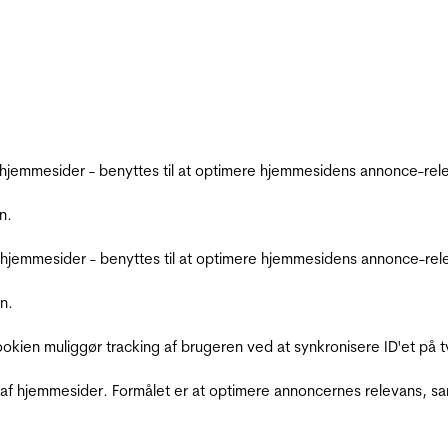
emmesider - benyttes til at optimere hjemmesidens annonce-relev
n.
jemmesider - benyttes til at optimere hjemmesidens annonce-relev
n.
Cookien muliggør tracking af brugeren ved at synkronisere ID'et p
af hjemmesider. Formålet er at optimere annoncernes relevans, s