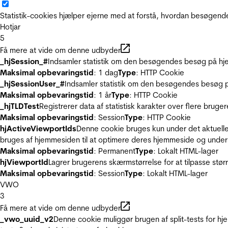
Statistik-cookies hjælper ejerne med at forstå, hvordan besøgen
Hotjar
5
Få mere at vide om denne udbyder
_hjSession_#
Indsamler statistik om den besøgendes besøg på hje
Maksimal opbevaringstid
: 1 dag
Type
: HTTP Cookie
_hjSessionUser_#
Indsamler statistik om den besøgendes besøg p
Maksimal opbevaringstid
: 1 år
Type
: HTTP Cookie
_hjTLDTest
Registrerer data af statistisk karakter over flere bruge
Maksimal opbevaringstid
: Session
Type
: HTTP Cookie
hjActiveViewportIds
Denne cookie bruges kun under det aktuelle
bruges af hjemmesiden til at optimere deres hjemmeside og under
Maksimal opbevaringstid
: Permanent
Type
: Lokalt HTML-lager
hjViewportId
Lagrer brugerens skærmstørrelse for at tilpasse stør
Maksimal opbevaringstid
: Session
Type
: Lokalt HTML-lager
VWO
3
Få mere at vide om denne udbyder
_vwo_uuid_v2
Denne cookie muliggør brugen af split-tests for h