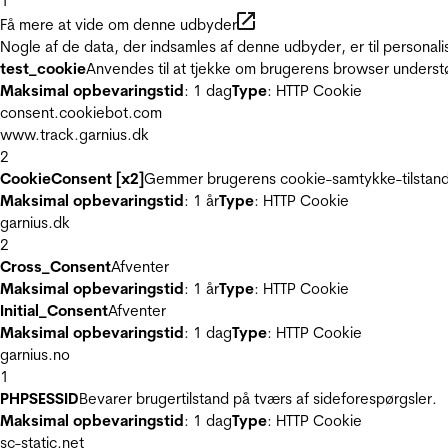
1
Få mere at vide om denne udbyder
Nogle af de data, der indsamles af denne udbyder, er til personali
test_cookie
Anvendes til at tjekke om brugerens browser underst
Maksimal opbevaringstid
: 1 dag
Type
: HTTP Cookie
consent.cookiebot.com
www.track.garnius.dk
2
CookieConsent [x2]
Gemmer brugerens cookie-samtykke-tilstand
Maksimal opbevaringstid
: 1 år
Type
: HTTP Cookie
garnius.dk
2
Cross_Consent
Afventer
Maksimal opbevaringstid
: 1 år
Type
: HTTP Cookie
Initial_Consent
Afventer
Maksimal opbevaringstid
: 1 dag
Type
: HTTP Cookie
garnius.no
1
PHPSESSID
Bevarer brugertilstand på tværs af sideforespørgsler.
Maksimal opbevaringstid
: 1 dag
Type
: HTTP Cookie
sc-static.net