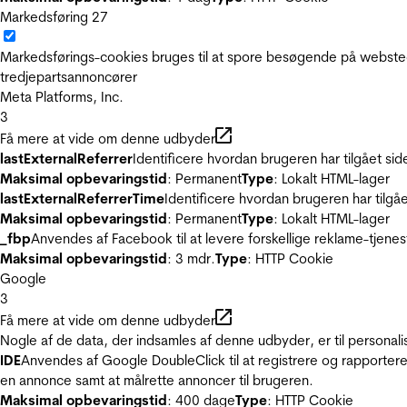
Markedsføring
27
Markedsførings-cookies bruges til at spore besøgende på websted
tredjepartsannoncører
Meta Platforms, Inc.
3
Få mere at vide om denne udbyder
lastExternalReferrer
Identificere hvordan brugeren har tilgået si
Maksimal opbevaringstid
: Permanent
Type
: Lokalt HTML-lager
lastExternalReferrerTime
Identificere hvordan brugeren har tilgå
Maksimal opbevaringstid
: Permanent
Type
: Lokalt HTML-lager
_fbp
Anvendes af Facebook til at levere forskellige reklame-tjenes
Maksimal opbevaringstid
: 3 mdr.
Type
: HTTP Cookie
Google
3
Få mere at vide om denne udbyder
Nogle af de data, der indsamles af denne udbyder, er til personali
IDE
Anvendes af Google DoubleClick til at registrere og rapportere
en annonce samt at målrette annoncer til brugeren.
Maksimal opbevaringstid
: 400 dage
Type
: HTTP Cookie