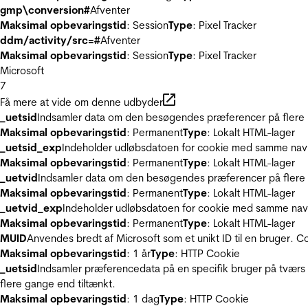
gmp\conversion#
Afventer
Maksimal opbevaringstid
: Session
Type
: Pixel Tracker
ddm/activity/src=#
Afventer
Maksimal opbevaringstid
: Session
Type
: Pixel Tracker
Microsoft
7
Få mere at vide om denne udbyder
_uetsid
Indsamler data om den besøgendes præferencer på flere hj
Maksimal opbevaringstid
: Permanent
Type
: Lokalt HTML-lager
_uetsid_exp
Indeholder udløbsdatoen for cookie med samme nav
Maksimal opbevaringstid
: Permanent
Type
: Lokalt HTML-lager
_uetvid
Indsamler data om den besøgendes præferencer på flere h
Maksimal opbevaringstid
: Permanent
Type
: Lokalt HTML-lager
_uetvid_exp
Indeholder udløbsdatoen for cookie med samme nav
Maksimal opbevaringstid
: Permanent
Type
: Lokalt HTML-lager
MUID
Anvendes bredt af Microsoft som et unikt ID til en bruger. 
Maksimal opbevaringstid
: 1 år
Type
: HTTP Cookie
_uetsid
Indsamler præferencedata på en specifik bruger på tværs 
flere gange end tiltænkt.
Maksimal opbevaringstid
: 1 dag
Type
: HTTP Cookie