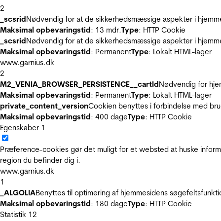
2
_scsrid
Nødvendig for at de sikkerhedsmæssige aspekter i hjemme
Maksimal opbevaringstid
: 13 mdr.
Type
: HTTP Cookie
_scsrid
Nødvendig for at de sikkerhedsmæssige aspekter i hjemme
Maksimal opbevaringstid
: Permanent
Type
: Lokalt HTML-lager
www.garnius.dk
2
M2_VENIA_BROWSER_PERSISTENCE__cartId
Nødvendig for hje
Maksimal opbevaringstid
: Permanent
Type
: Lokalt HTML-lager
private_content_version
Cookien benyttes i forbindelse med br
Maksimal opbevaringstid
: 400 dage
Type
: HTTP Cookie
Egenskaber
1
Præference-cookies gør det muligt for et websted at huske inform
region du befinder dig i.
www.garnius.dk
1
_ALGOLIA
Benyttes til optimering af hjemmesidens søgefeltsfunkt
Maksimal opbevaringstid
: 180 dage
Type
: HTTP Cookie
Statistik
12