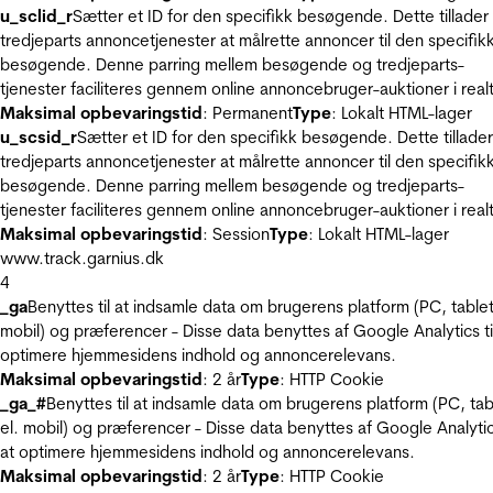
u_sclid_r
Sætter et ID for den specifikk besøgende. Dette tillader
tredjeparts annoncetjenester at målrette annoncer til den specifik
besøgende. Denne parring mellem besøgende og tredjeparts-
tjenester faciliteres gennem online annoncebruger-auktioner i realt
Maksimal opbevaringstid
: Permanent
Type
: Lokalt HTML-lager
u_scsid_r
Sætter et ID for den specifikk besøgende. Dette tillader
tredjeparts annoncetjenester at målrette annoncer til den specifik
besøgende. Denne parring mellem besøgende og tredjeparts-
tjenester faciliteres gennem online annoncebruger-auktioner i realt
Maksimal opbevaringstid
: Session
Type
: Lokalt HTML-lager
www.track.garnius.dk
4
_ga
Benyttes til at indsamle data om brugerens platform (PC, tablet
mobil) og præferencer - Disse data benyttes af Google Analytics til
optimere hjemmesidens indhold og annoncerelevans.
Maksimal opbevaringstid
: 2 år
Type
: HTTP Cookie
_ga_#
Benyttes til at indsamle data om brugerens platform (PC, tab
el. mobil) og præferencer - Disse data benyttes af Google Analytics
at optimere hjemmesidens indhold og annoncerelevans.
Maksimal opbevaringstid
: 2 år
Type
: HTTP Cookie