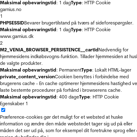
Maksimal opbevaringstid
: 1 dag
Type
: HTTP Cookie
garnius.no
1
PHPSESSID
Bevarer brugertilstand på tværs af sideforespørgsler.
Maksimal opbevaringstid
: 1 dag
Type
: HTTP Cookie
www.garnius.dk
2
M2_VENIA_BROWSER_PERSISTENCE__cartId
Nødvendig for
hjemmesidens indkøbsvogns-funktion. Tillader hjemmesiden at hus
de valgte produkter.
Maksimal opbevaringstid
: Permanent
Type
: Lokalt HTML-lager
private_content_version
Cookien benyttes i forbindelse med
brugerens cache - En cache optimerer hjemmesidens hastighed ve
laste bestemte procedurer på forhånd i browserens cache.
Maksimal opbevaringstid
: 400 dage
Type
: HTTP Cookie
Egenskaber
1
Præference-cookies gør det muligt for et websted at huske
information og ændre den måde webstedet tager sig ud på eller
måden det ser ud på, som for eksempel dit foretrukne sprog eller