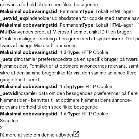
relevans i forhold til den specifikke besøgende.
Maksimal opbevaringstid
: Permanent
Type
: Lokalt HTML-lager
_uetvid_exp
Indeholder udløbsdatoen for cookie med samme nav
Maksimal opbevaringstid
: Permanent
Type
: Lokalt HTML-lager
MUID
Anvendes bredt af Microsoft som et unikt ID til en bruger.
Cookien muliggør tracking af brugeren ved at synkronisere ID'et p
tværs af mange Microsoft-domæner.
Maksimal opbevaringstid
: 1 år
Type
: HTTP Cookie
_uetsid
Indsamler præferencedata på en specifik bruger på tværs 
hjemmesider. Formålet er at optimere annoncernes relevans, samt
sikre at den samme bruger ikke får vist den samme annonce flere
gange end tiltænkt.
Maksimal opbevaringstid
: 1 dag
Type
: HTTP Cookie
_uetvid
Indsamler data om den besøgendes præferencer på flere
hjemmesider - benyttes til at optimere hjemmesidens annonce-
relevans i forhold til den specifikke besøgende.
Maksimal opbevaringstid
: 1 år
Type
: HTTP Cookie
Snap Inc.
2
Få mere at vide om denne udbyder