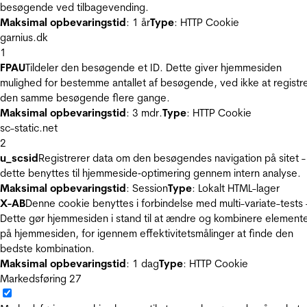
besøgende ved tilbagevending.
Maksimal opbevaringstid
: 1 år
Type
: HTTP Cookie
garnius.dk
1
FPAU
Tildeler den besøgende et ID. Dette giver hjemmesiden
mulighed for bestemme antallet af besøgende, ved ikke at registr
den samme besøgende flere gange.
Maksimal opbevaringstid
: 3 mdr.
Type
: HTTP Cookie
sc-static.net
2
u_scsid
Registrerer data om den besøgendes navigation på sitet -
dette benyttes til hjemmeside‐optimering gennem intern analyse.
Maksimal opbevaringstid
: Session
Type
: Lokalt HTML-lager
X-AB
Denne cookie benyttes i forbindelse med multi-variate-tests 
Dette gør hjemmesiden i stand til at ændre og kombinere element
på hjemmesiden, for igennem effektivitetsmålinger at finde den
bedste kombination.
Maksimal opbevaringstid
: 1 dag
Type
: HTTP Cookie
Markedsføring
27