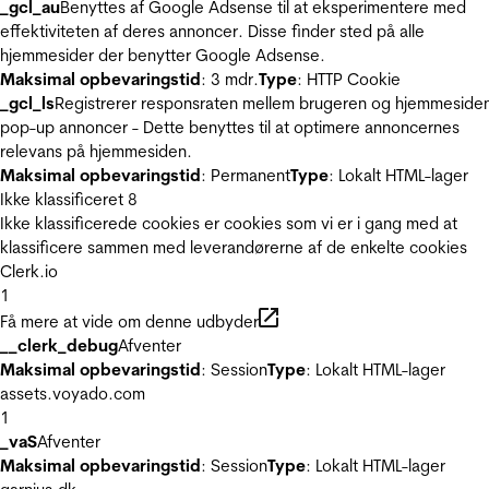
_gcl_au
Benyttes af Google Adsense til at eksperimentere med
effektiviteten af deres annoncer. Disse finder sted på alle
hjemmesider der benytter Google Adsense.
Maksimal opbevaringstid
: 3 mdr.
Type
: HTTP Cookie
_gcl_ls
Registrerer responsraten mellem brugeren og hjemmeside
pop-up annoncer - Dette benyttes til at optimere annoncernes
relevans på hjemmesiden.
Maksimal opbevaringstid
: Permanent
Type
: Lokalt HTML-lager
Ikke klassificeret
8
Ikke klassificerede cookies er cookies som vi er i gang med at
klassificere sammen med leverandørerne af de enkelte cookies
Clerk.io
1
Få mere at vide om denne udbyder
__clerk_debug
Afventer
Maksimal opbevaringstid
: Session
Type
: Lokalt HTML-lager
assets.voyado.com
1
_vaS
Afventer
Maksimal opbevaringstid
: Session
Type
: Lokalt HTML-lager