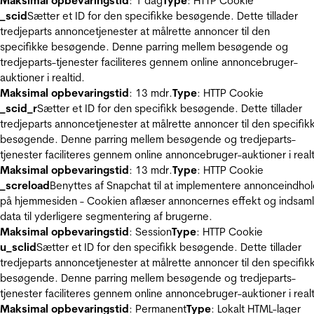
Maksimal opbevaringstid
: 1 dag
Type
: HTTP Cookie
_scid
Sætter et ID for den specifikke besøgende. Dette tillader
tredjeparts annoncetjenester at målrette annoncer til den
specifikke besøgende. Denne parring mellem besøgende og
tredjeparts-tjenester faciliteres gennem online annoncebruger-
auktioner i realtid.
Maksimal opbevaringstid
: 13 mdr.
Type
: HTTP Cookie
_scid_r
Sætter et ID for den specifikk besøgende. Dette tillader
tredjeparts annoncetjenester at målrette annoncer til den specifik
besøgende. Denne parring mellem besøgende og tredjeparts-
tjenester faciliteres gennem online annoncebruger-auktioner i realt
Maksimal opbevaringstid
: 13 mdr.
Type
: HTTP Cookie
_screload
Benyttes af Snapchat til at implementere annonceindho
på hjemmesiden - Cookien aflæser annoncernes effekt og indsaml
data til yderligere segmentering af brugerne.
Maksimal opbevaringstid
: Session
Type
: HTTP Cookie
u_sclid
Sætter et ID for den specifikk besøgende. Dette tillader
tredjeparts annoncetjenester at målrette annoncer til den specifik
besøgende. Denne parring mellem besøgende og tredjeparts-
tjenester faciliteres gennem online annoncebruger-auktioner i realt
Maksimal opbevaringstid
: Permanent
Type
: Lokalt HTML-lager