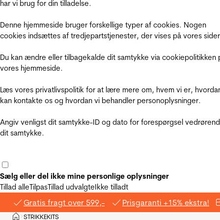
har vi brug for din tilladelse.
Denne hjemmeside bruger forskellige typer af cookies. Nogen
cookies indsættes af tredjepartstjenester, der vises på vores sider
Du kan ændre eller tilbagekalde dit samtykke via cookiepolitikken 
vores hjemmeside.
Læs vores privatlivspolitik for at lære mere om, hvem vi er, hvorda
kan kontakte os og hvordan vi behandler personoplysninger.
Angiv venligst dit samtykke-ID og dato for forespørgsel vedrøren
dit samtykke.
Sælg eller del ikke mine personlige oplysninger
Tillad alle
Tilpas
Tillad udvalgte
Ikke tilladt
Gratis fragt over 599,-
Prisgaranti +15% ekstra!
Hjem
STRIKKEKITS
>