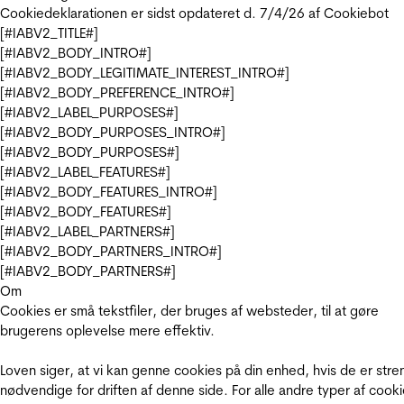
Cookiedeklarationen er sidst opdateret d. 7/4/26 af
Cookiebot
[#IABV2_TITLE#]
[#IABV2_BODY_INTRO#]
[#IABV2_BODY_LEGITIMATE_INTEREST_INTRO#]
[#IABV2_BODY_PREFERENCE_INTRO#]
[#IABV2_LABEL_PURPOSES#]
[#IABV2_BODY_PURPOSES_INTRO#]
[#IABV2_BODY_PURPOSES#]
[#IABV2_LABEL_FEATURES#]
[#IABV2_BODY_FEATURES_INTRO#]
[#IABV2_BODY_FEATURES#]
[#IABV2_LABEL_PARTNERS#]
[#IABV2_BODY_PARTNERS_INTRO#]
[#IABV2_BODY_PARTNERS#]
Om
Cookies er små tekstfiler, der bruges af websteder, til at gøre
brugerens oplevelse mere effektiv.
Loven siger, at vi kan genne cookies på din enhed, hvis de er stre
nødvendige for driften af denne side. For alle andre typer af cooki