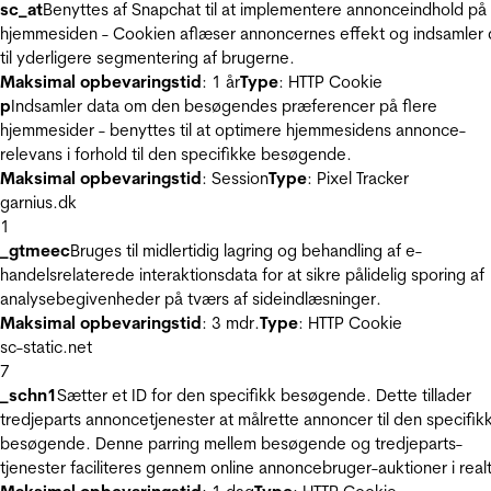
sc_at
Benyttes af Snapchat til at implementere annonceindhold på
hjemmesiden - Cookien aflæser annoncernes effekt og indsamler 
til yderligere segmentering af brugerne.
Maksimal opbevaringstid
: 1 år
Type
: HTTP Cookie
p
Indsamler data om den besøgendes præferencer på flere
hjemmesider - benyttes til at optimere hjemmesidens annonce-
relevans i forhold til den specifikke besøgende.
Maksimal opbevaringstid
: Session
Type
: Pixel Tracker
garnius.dk
1
_gtmeec
Bruges til midlertidig lagring og behandling af e-
handelsrelaterede interaktionsdata for at sikre pålidelig sporing af
analysebegivenheder på tværs af sideindlæsninger.
Maksimal opbevaringstid
: 3 mdr.
Type
: HTTP Cookie
sc-static.net
7
_schn1
Sætter et ID for den specifikk besøgende. Dette tillader
tredjeparts annoncetjenester at målrette annoncer til den specifik
besøgende. Denne parring mellem besøgende og tredjeparts-
tjenester faciliteres gennem online annoncebruger-auktioner i realt