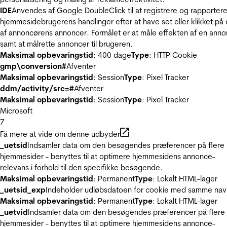
IDE
Anvendes af Google DoubleClick til at registrere og rapporter
hjemmesidebrugerens handlinger efter at have set eller klikket på
af annoncørens annoncer. Formålet er at måle effekten af en ann
samt at målrette annoncer til brugeren.
Maksimal opbevaringstid
: 400 dage
Type
: HTTP Cookie
gmp\conversion#
Afventer
Maksimal opbevaringstid
: Session
Type
: Pixel Tracker
ddm/activity/src=#
Afventer
Maksimal opbevaringstid
: Session
Type
: Pixel Tracker
Microsoft
7
Få mere at vide om denne udbyder
_uetsid
Indsamler data om den besøgendes præferencer på flere
hjemmesider - benyttes til at optimere hjemmesidens annonce-
relevans i forhold til den specifikke besøgende.
Maksimal opbevaringstid
: Permanent
Type
: Lokalt HTML-lager
_uetsid_exp
Indeholder udløbsdatoen for cookie med samme nav
Maksimal opbevaringstid
: Permanent
Type
: Lokalt HTML-lager
_uetvid
Indsamler data om den besøgendes præferencer på flere
hjemmesider - benyttes til at optimere hjemmesidens annonce-