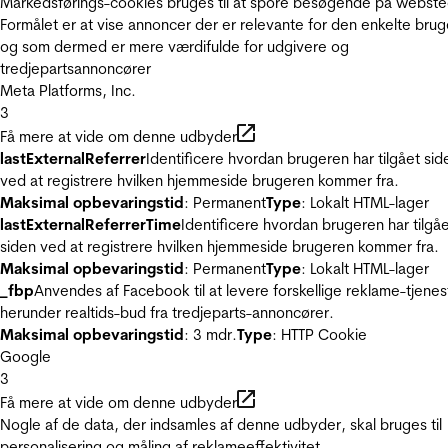
Markedsførings-cookies bruges til at spore besøgende på webste
Formålet er at vise annoncer der er relevante for den enkelte brug
og som dermed er mere værdifulde for udgivere og
tredjepartsannoncører
Meta Platforms, Inc.
3
Få mere at vide om denne udbyder
lastExternalReferrer
Identificere hvordan brugeren har tilgået sid
ved at registrere hvilken hjemmeside brugeren kommer fra.
Maksimal opbevaringstid
: Permanent
Type
: Lokalt HTML-lager
lastExternalReferrerTime
Identificere hvordan brugeren har tilgå
siden ved at registrere hvilken hjemmeside brugeren kommer fra.
Maksimal opbevaringstid
: Permanent
Type
: Lokalt HTML-lager
_fbp
Anvendes af Facebook til at levere forskellige reklame-tjenes
herunder realtids-bud fra tredjeparts-annoncører.
Maksimal opbevaringstid
: 3 mdr.
Type
: HTTP Cookie
Google
3
Få mere at vide om denne udbyder
Nogle af de data, der indsamles af denne udbyder, skal bruges til
personalisering og måling af reklameeffektivitet.