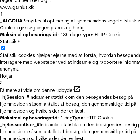
region du befinder dig i.
www.garnius.dk
1
_ALGOLIA
Benyttes til optimering af hjemmesidens søgefeltsfunkti
Cookien gør søgningen præcis og hurtig.
Maksimal opbevaringstid
: 180 dage
Type
: HTTP Cookie
Statistik
9
Statistik-cookies hjælper ejerne med at forstå, hvordan besøgend
interagere med websteder ved at indsamle og rapportere informa
anonymt.
Hotjar
3
Få mere at vide om denne udbyder
_hjSession_#
Indsamler statistik om den besøgendes besøg på
hjemmesiden såsom antallet af besøg, den gennemsnitlige tid på
hjemmesiden og hvilke sider der er læst.
Maksimal opbevaringstid
: 1 dag
Type
: HTTP Cookie
_hjSessionUser_#
Indsamler statistik om den besøgendes besøg 
hjemmesiden såsom antallet af besøg, den gennemsnitlige tid på
hjemmesiden og hvilke sider der er læst.