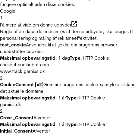
fungere optimalt uden disse cookies.
Google
1
Få mere at vide om denne udbyder
Nogle af de data, der indsamles af denne udbyder, skal bruges til
personalisering og måling af reklameeffektivitet.
test_cookie
Anvendes til at tjekke om brugerens browser
understøtter cookies.
Maksimal opbevaringstid
: 1 dag
Type
: HTTP Cookie
consent.cookiebot.com
www.track.garnius.dk
2
CookieConsent [x2]
Gemmer brugerens cookie-samtykke-tilstand
det aktuelle domæne.
Maksimal opbevaringstid
: 1 år
Type
: HTTP Cookie
garnius.dk
2
Cross_Consent
Afventer
Maksimal opbevaringstid
: 1 år
Type
: HTTP Cookie
Initial_Consent
Afventer