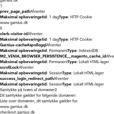
garnius.dk
1
prev_page_path
Afventer
Maksimal opbevaringstid
: 1 dag
Type
: HTTP Cookie
www.garnius.dk
5
clerk-visitor-id
Afventer
Maksimal opbevaringstid
: 1 dag
Type
: HTTP Cookie
Garnius-cache#apollogql
Afventer
Maksimal opbevaringstid
: Permanent
Type
: IndexedDB
M2_VENIA_BROWSER_PERSISTENCE__magento_cache_id
Afve
Maksimal opbevaringstid
: Permanent
Type
: Lokalt HTML-lager
scrollLock
Afventer
Maksimal opbevaringstid
: Session
Type
: Lokalt HTML-lager
success_login_redirect_path
Afventer
Maksimal opbevaringstid
: Session
Type
: Lokalt HTML-lager
Samtykke på tværs af domæner
2
Dit samtykke gælder for følgende domæner:
Liste over domæner, dit samtykke gælder for:
www.garnius.dk
checkout.garnius.dk