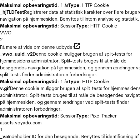
Maksimal opbevaringstid
: 1 år
Type
: HTTP Cookie
_hjTLDTest
Registrerer data af statistisk karakter over flere bruger
navigation på hjemmesiden. Benyttes til intern analyse og statistik.
Maksimal opbevaringstid
: Session
Type
: HTTP Cookie
VWO
2
Få mere at vide om denne udbyder
_vwo_uuid_v2
Denne cookie muliggør brugen af split-tests for
hjemmesidens administrator. Split-tests bruges til at måle de
besøgendes navigation på hjemmesiden, og gennem ændringer v
split-tests finder administratoren forbedringer.
Maksimal opbevaringstid
: 1 år
Type
: HTTP Cookie
v.gif
Denne cookie muliggør brugen af split-tests for hjemmesiden
administrator. Split-tests bruges til at måle de besøgendes navigat
på hjemmesiden, og gennem ændringer ved split-tests finder
administratoren forbedringer.
Maksimal opbevaringstid
: Session
Type
: Pixel Tracker
assets.voyado.com
1
_va
Indeholder ID for den besøgende. Benyttes til identificering af